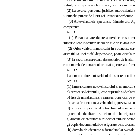
sediul, pentru persoanele romane, ori resedinta sau d
(2) La cererea persoanei juridice, autovehiculul sa
sucursale, puncte de lucru ori unitati subordonate.
(3) Autovehiculele apartinand Ministerului Aparar
competenta.
Art. 31
(1) Persoana care detine autovehicule sau remorci
inmatriculeze in termen de 90 de zile de la data intra
(2) Orice vehicul inmatriculat in strainatate care
orice titlu a unei astfel de persoane, poate circula
(3) In cazul nerespectarii dispozitiilor de la alin. 
cu numerele de inmatriculare straine, care vor fi rem
Art. 32
La inmatriculare, autovehiculului sau remorcii i se
Art. 33
(1) Inmatricularea autovehiculului si a remorcii 
a) cererea solicitantului, care cuprinde si declarat
b) fisa de inmatriculare, semnata, dupa caz, de actu
c) cartea de identitate a vehiculului, prevazuta c
d) actul de proprietate al autovehiculului sau remor
e) actul de identitate al solicitantului, in original 
f) dovada de efectuare a inspectiei tehnice periodi
g) copia documentului de asigurare pentru cazuri 
h) dovada de efectuare a formalitatilor vamale d