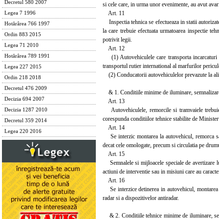
Decretul 580 2007
si cele care, in urma unor evenimente, au avut avarii
Art. 11
Legea 7 1996
Inspectia tehnica se efectueaza in statii autorizat
Hotărârea 766 1997
la care trebuie efectuata urmatoarea inspectie teh
Ordin 883 2015
potrivit legii.
Legea 71 2010
Art. 12
Hotărârea 789 1991
(1) Autovehiculele care transporta incarcaturi pe
transportul rutier international al marfurilor peri
Legea 227 2015
(2) Conducatorii autovehiculelor prevazute la alin.
Ordin 218 2018
Decretul 476 2009
& 1. Conditiile minime de iluminare, semnalizare l
Decizia 694 2007
Art. 13
Autovehiculele, remorcile si tramvaiele trebuie s
Decizia 1287 2010
corespunda conditiilor tehnice stabilite de Minister
Decretul 359 2014
Art. 14
Legea 220 2016
Se interzic montarea la autovehicul, remorca sau t
decat cele omologate, precum si circulatia pe drumu
Art. 15
Semnalele si mijloacele speciale de avertizare lu
actiuni de interventie sau in misiuni care au caracte
Art. 16
Se interzice detinerea in autovehicul, montarea pe
radar si a dispozitivelor antiradar.
& 2. Conditiile tehnice minime de iluminare, semna