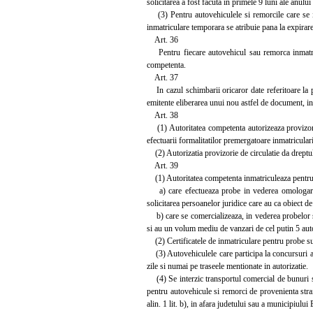
solicitarea a fost facuta in primele 9 luni ale anului
(3) Pentru autovehiculele si remorcile care se in
inmatriculare temporara se atribuie pana la expirare
Art. 36
Pentru fiecare autovehicul sau remorca inmatricul
competenta.
Art. 37
In cazul schimbarii oricaror date referitoare la prop
emitente eliberarea unui nou astfel de document, in 
Art. 38
(1) Autoritatea competenta autorizeaza provizoriu
efectuarii formalitatilor premergatoare inmatriculari
(2) Autorizatia provizorie de circulatie da dreptul 
Art. 39
(1) Autoritatea competenta inmatriculeaza pentru
a) care efectueaza probe in vederea omologarii, p
solicitarea persoanelor juridice care au ca obiect d
b) care se comercializeaza, in vederea probelor sol
si au un volum mediu de vanzari de cel putin 5 auto
(2) Certificatele de inmatriculare pentru probe sunt
(3) Autovehiculele care participa la concursuri aut
zile si numai pe traseele mentionate in autorizatie.
(4) Se interzic transportul comercial de bunuri si 
pentru autovehicule si remorci de provenienta stra
alin. 1 lit. b), in afara judetului sau a municipiului 