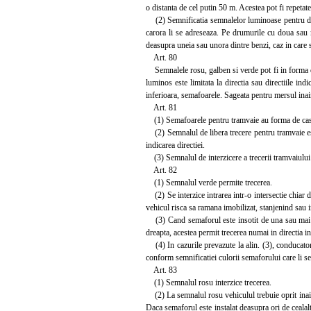
o distanta de cel putin 50 m. Acestea pot fi repetate 
(2) Semnificatia semnalelor luminoase pentru dirija
carora li se adreseaza. Pe drumurile cu doua sau m
deasupra uneia sau unora dintre benzi, caz in care 
Art. 80
Semnalele rosu, galben si verde pot fi in forma de
luminos este limitata la directia sau directiile ind
inferioara, semafoarele. Sageata pentru mersul inain
Art. 81
(1) Semafoarele pentru tramvaie au forma de caseta
(2) Semnalul de libera trecere pentru tramvaie est
indicarea directiei.
(3) Semnalul de interzicere a trecerii tramvaiului 
Art. 82
(1) Semnalul verde permite trecerea.
(2) Se interzice intrarea intr-o intersectie chiar 
vehicul risca sa ramana imobilizat, stanjenind sau 
(3) Cand semaforul este insotit de una sau mai m
dreapta, acestea permit trecerea numai in directia i
(4) In cazurile prevazute la alin. (3), conducatorii 
conform semnificatiei culorii semaforului care li s
Art. 83
(1) Semnalul rosu interzice trecerea.
(2) La semnalul rosu vehiculul trebuie oprit inaint
Daca semaforul este instalat deasupra ori de cealalta