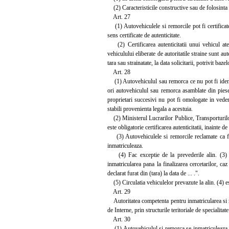
(2) Caracteristicile constructive sau de folosinta a
Art. 27
(1) Autovehiculele si remorcile pot fi certificat
sens certificate de autenticitate.
(2) Certificarea autenticitatii unui vehicul ates
vehiculului eliberate de autoritatile straine sunt aut
tara sau strainatate, la data solicitarii, potrivit 
Art. 28
(1) Autovehiculul sau remorca ce nu pot fi identifi
ori autovehiculul sau remorca asamblate din piese 
proprietari succesivi nu pot fi omologate in veder
stabili provenienta legala a acestuia.
(2) Ministerul Lucrarilor Publice, Transporturilor
este obligatorie certificarea autenticitatii, inainte 
(3) Autovehiculele si remorcile reclamate ca fii
inmatriculeaza.
(4) Fac exceptie de la prevederile alin. (3) a
inmatricularea pana la finalizarea cercetarilor, ca
declarat furat din (tara) la data de ... .".
(5) Circulatia vehiculelor prevazute la alin. (4) e
Art. 29
Autoritatea competenta pentru inmatricularea si r
de Interne, prin structurile teritoriale de specialitate
Art. 30
(1) Autovehiculul si remorca se inmatriculeaza, p