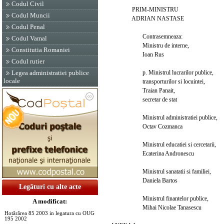
Codul Civil
PRIM-MINISTRU
Codul Muncii
ADRIAN NASTASE
Codul Penal
Contrasemneaza:
Codul Vamal
Ministru de interne,
Constitutia Romaniei
Ioan Rus
Codul rutier
p. Ministrul lucrarilor publice,
Legea administratiei publice
locale
transporturilor si locuintei,
Traian Panait,
secretar de stat
Ministrul administratiei publice,
Octav Cozmanca
Ministrul educatiei si cercetarii,
Ecaterina Andronescu
Ministrul sanatatii si familiei,
Daniela Bartos
Legături cu alte acte
Ministrul finantelor publice,
A modificat:
Mihai Nicolae Tanasescu
Hotărârea 85 2003 in legatura cu OUG
195 2002