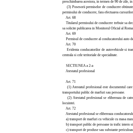
preschimbarea acestora, in termen de 90 de zile, in c
(3) Posesorii permiselor de conducere obtinute in 
permisului de conducere, fara efectuarea cursurilor 
Art. 68
Titularul permisului de conducere trebuie sa declar
sa solicite publicarea in Monitorul Oficial al Roma
Art. 69
Permisul de conducere al conducatorului auto deceda
Art. 70
Evidenta conducatorilor de autovehicule si tramva
centrala si cele teritoriale de specialitate.
SECTIUNEA a 2-a
Atestatul profesional
Art. 71
(1) Atestatul profesional este documentul care d
transportului public de marfuri sau persoane.
(2) Atestatul profesional se elibereaza de catre A
locuintei.
Art. 72
Atestatul profesional se elibereaza conducatorulu
a) transport de marfuri cu vehicule cu masa maxima
b) transport public de persoane in trafic intern si
c) transport de produse sau substante periculoas