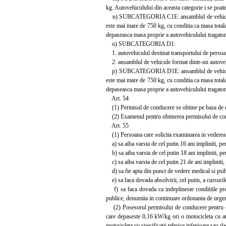
kg. Autovehiculului din aceasta categorie i se poa
n) SUBCATEGORIA C1E: ansamblul de vehicule con
este mai mare de 750 kg, cu conditia ca masa tota
depaseasca masa proprie a autovehiculului tragator
o) SUBCATEGORIA D1:
1. autovehiculul destinat transportului de persoan
2. ansamblul de vehicule format dintr-un autovehi
p) SUBCATEGORIA D1E: ansamblul de vehicule con
este mai mare de 750 kg, cu conditia ca masa tota
depaseasca masa proprie a autovehiculului tragator.
Art. 54
(1) Permisul de conducere se obtine pe baza de
(2) Examenul pentru obtinerea permisului de conduce
Art. 55
(1) Persoana care solicita examinarea in vederea o
a) sa aiba varsta de cel putin 16 ani impliniti, pe
b) sa aiba varsta de cel putin 18 ani impliniti, pe
c) sa aiba varsta de cel putin 21 de ani impliniti
d) sa fie apta din punct de vedere medical si psiho
e) sa faca dovada absolvirii, cel putin, a cursuril
f) sa faca dovada ca indeplineste conditiile pre
publice, denumita in continuare ordonanta de urgen
(2) Posesorul permisului de conducere pentru cat
care depaseste 0,16 kW/kg ori o motocicleta cu a
motocicleta cu specificatii tehnice inferioare sau 