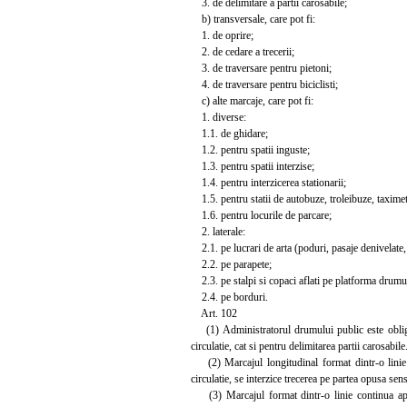
3. de delimitare a partii carosabile;
b) transversale, care pot fi:
1. de oprire;
2. de cedare a trecerii;
3. de traversare pentru pietoni;
4. de traversare pentru biciclisti;
c) alte marcaje, care pot fi:
1. diverse:
1.1. de ghidare;
1.2. pentru spatii inguste;
1.3. pentru spatii interzise;
1.4. pentru interzicerea stationarii;
1.5. pentru statii de autobuze, troleibuze, taximet
1.6. pentru locurile de parcare;
2. laterale:
2.1. pe lucrari de arta (poduri, pasaje denivelate, z
2.2. pe parapete;
2.3. pe stalpi si copaci aflati pe platforma drumu
2.4. pe borduri.
Art. 102
(1) Administratorul drumului public este obligat 
circulatie, cat si pentru delimitarea partii carosabile
(2) Marcajul longitudinal format dintr-o linie c
circulatie, se interzice trecerea pe partea opusa sen
(3) Marcajul format dintr-o linie continua aplic