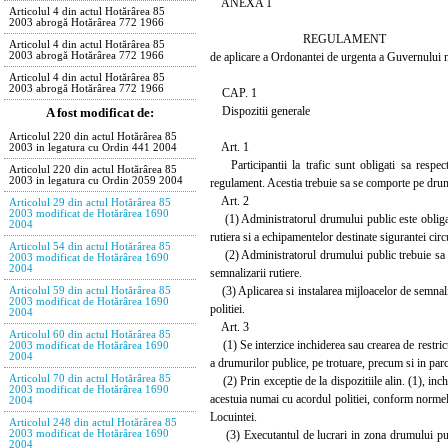
ANEXA 1
Articolul 4 din actul Hotărârea 85
2003 abrogă Hotărârea 772 1966
REGULAMENT
Articolul 4 din actul Hotărârea 85
de aplicare a Ordonantei de urgenta a Guvernului n
2003 abrogă Hotărârea 772 1966
Articolul 4 din actul Hotărârea 85
2003 abrogă Hotărârea 772 1966
CAP. 1
Dispozitii generale
A fost modificat de:
Articolul 220 din actul Hotărârea 85
Art. 1
2003 in legatura cu Ordin 441 2004
Participantii la trafic sunt obligati sa respecte
Articolul 220 din actul Hotărârea 85
2003 in legatura cu Ordin 2059 2004
regulament. Acestia trebuie sa se comporte pe drumul
Art. 2
Articolul 29 din actul Hotărârea 85
2003 modificat de Hotărârea 1690
(1) Administratorul drumului public este obligat sa
2004
rutiera si a echipamentelor destinate sigurantei circu
Articolul 54 din actul Hotărârea 85
(2) Administratorul drumului public trebuie sa rea
2003 modificat de Hotărârea 1690
2004
semnalizarii rutiere.
(3) Aplicarea si instalarea mijloacelor de semnaliz
Articolul 59 din actul Hotărârea 85
2003 modificat de Hotărârea 1690
politiei.
2004
Art. 3
Articolul 60 din actul Hotărârea 85
(1) Se interzice inchiderea sau crearea de restricti
2003 modificat de Hotărârea 1690
2004
a drumurilor publice, pe trotuare, precum si in par
Articolul 70 din actul Hotărârea 85
(2) Prin exceptie de la dispozitiile alin. (1), inchi
2003 modificat de Hotărârea 1690
acestuia numai cu acordul politiei, conform normel
2004
Locuintei.
Articolul 248 din actul Hotărârea 85
(3) Executantul de lucrari in zona drumului public
2003 modificat de Hotărârea 1690
2004