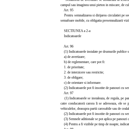
campul sau imaginea unui pieton in miscare, de cu
Art. 95
Pentru semnalizarea si dirijarea circulatiei pe sec
semafoare mobile, cu obligatia presemnalizarii vizib
SECTIUNEA a 2-a
Indicatoarele
Art. 96
(1) Indicatoarele instalate pe drumurile publice s
a) de avertizare;
b) de reglementare, care pot fi:
1. de prioritate;
2. de interzicere sau restrictie;
3. de obligare;
c) de orientare si informare.
(2) Indicatoarele pot fi insotite de panouri cu se
Art. 97
(1) Indicatoarele se instaleaza, de regula, pe part
catre conducatorii carora li se adreseaza, ele se 
vehiculelor, deasupra partii carosabile sau de cealalta 
(2) Indicatoarele pot fi insotite de panouri cu sem
(3) Semnele aditionale se pot aplica pe panouri ce i
(4) Pentru a fi vizibile pe timp de noapte, indicato