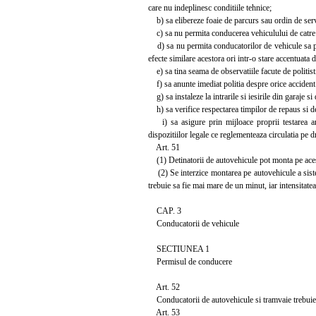
care nu indeplinesc conditiile tehnice;
b) sa elibereze foaie de parcurs sau ordin de servi
c) sa nu permita conducerea vehiculului de catre 
d) sa nu permita conducatorilor de vehicule sa ple
efecte similare acestora ori intr-o stare accentuata 
e) sa tina seama de observatiile facute de politist
f) sa anunte imediat politia despre orice accident 
g) sa instaleze la intrarile si iesirile din garaje s
h) sa verifice respectarea timpilor de repaus si de 
i) sa asigure prin mijloace proprii testarea anua
dispozitiilor legale ce reglementeaza circulatia pe 
Art. 51
(1) Detinatorii de autovehicule pot monta pe acest
(2) Se interzice montarea pe autovehicule a sistem
trebuie sa fie mai mare de un minut, iar intensitate
CAP. 3
Conducatorii de vehicule
SECTIUNEA 1
Permisul de conducere
Art. 52
Conducatorii de autovehicule si tramvaie trebuie 
Art. 53