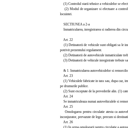
(1) Controlul starii tehnice a vehiculelor se efectuea
(2) Modul de organizare si efectuare a controlului
locuintei.
SECTIUNEA a 2-a
Inmatricularea, inregistrarea si radierea din circul
Art. 22
(1) Detinatorii de vehicule sunt obligati sa le inmat
potrivit prezentului regulament.
(2) Detinatorii de autovehicule inmatriculate treb
(3) Detinatorii de vehicule inregistrate trebuie sa
& 1. Inmatricularea autovehiculelor si remorcilo
Art. 23
(1) Vehiculele fabricate in tara sau, dupa caz, imp
pe drumurile publice.
(2) Sunt exceptate de la prevederile alin. (1) categ
Art. 24
Se inmatriculeaza numai autovehiculele si remorc
Art. 25
Omologarea pentru circulatie atesta ca autovehic
inconjurator, prevazute de lege, precum si destinati
Art. 26
(1) In urma omologarii pentru circulatie a autovehic