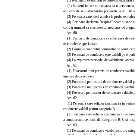
(1) Rezultatul examinarii se consemneaza prin cal
(2) In cazul in care se constata ca o persoana a f
anuleaza de sefii structurilor prevazute la art. 101 
(3) Persoana care, desi admisa la proba teoretica, 
(4) Persoana declarata "respins" poate sustine un 
contrar urmand sa efectueze un nou curs de pregati
Art. 60
(1) Permisul de conducere se elibereaza de catre D
teritoriale de specialitate.
(2) Forma si continutul permisului de conducere se 
(3) Permisul de conducere este valabil pe o perioada
(4) La expirarea perioadei de valabilitate, acesta
Art. 61
(1) Posesorul unui permis de conducere valabil nu
una sau doua remorci.
(2) Posesorul permisului de conducere valabil pent
(3) Posesorul unui permis de conducere valabil pe
(4) Posesorii permiselor de conducere valabile pen
Art. 62
(1) Persoana care solicita examinarea in vederea 
conducere valabil pentru categoria B.
(2) Persoana care solicita examinarea in vederea o
a conduce autovehicule din categoriile B, C si, resp
Art. 63
(1) Permisul de conducere valabil pentru o categor