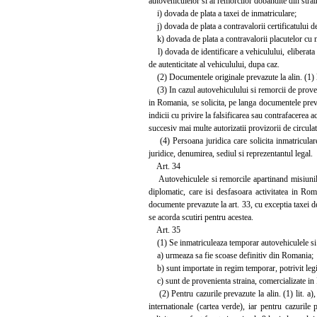
autovehiculelor si al remorcilor dobandite din strai
i) dovada de plata a taxei de inmatriculare;
j) dovada de plata a contravalorii certificatului d
k) dovada de plata a contravalorii placutelor cu 
l) dovada de identificare a vehiculului, eliberata
de autenticitate al vehiculului, dupa caz.
(2) Documentele originale prevazute la alin. (1) lit
(3) In cazul autovehiculului si remorcii de proveni
in Romania, se solicita, pe langa documentele prevaz
indicii cu privire la falsificarea sau contrafacerea ac
succesiv mai multe autorizatii provizorii de circulat
(4) Persoana juridica care solicita inmatricularea
juridice, denumirea, sediul si reprezentantul legal.
Art. 34
Autovehiculele si remorcile apartinand misiunilor 
diplomatic, care isi desfasoara activitatea in Rom
documente prevazute la art. 33, cu exceptia taxei de
se acorda scutiri pentru acestea.
Art. 35
(1) Se inmatriculeaza temporar autovehiculele si 
a) urmeaza sa fie scoase definitiv din Romania;
b) sunt importate in regim temporar, potrivit legi
c) sunt de provenienta straina, comercializate in
(2) Pentru cazurile prevazute la alin. (1) lit. a),
internationale (cartea verde), iar pentru cazurile