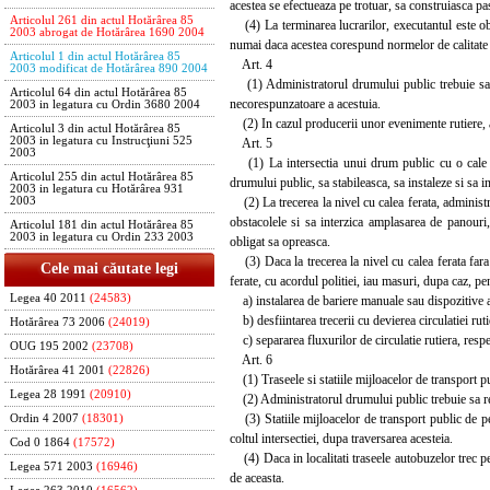
acestea se efectueaza pe trotuar, sa construiasca pa
Articolul 261 din actul Hotărârea 85
(4) La terminarea lucrarilor, executantul este obli
2003 abrogat de Hotărârea 1690 2004
numai daca acestea corespund normelor de calitate pr
Articolul 1 din actul Hotărârea 85
Art. 4
2003 modificat de Hotărârea 890 2004
(1) Administratorul drumului public trebuie sa ia 
Articolul 64 din actul Hotărârea 85
necorespunzatoare a acestuia.
2003 in legatura cu Ordin 3680 2004
(2) In cazul producerii unor evenimente rutiere, adm
Articolul 3 din actul Hotărârea 85
2003 in legatura cu Instrucţiuni 525
Art. 5
2003
(1) La intersectia unui drum public cu o cale fera
Articolul 255 din actul Hotărârea 85
drumului public, sa stabileasca, sa instaleze si sa i
2003 in legatura cu Hotărârea 931
(2) La trecerea la nivel cu calea ferata, administra
2003
obstacolele si sa interzica amplasarea de panouri,
Articolul 181 din actul Hotărârea 85
2003 in legatura cu Ordin 233 2003
obligat sa opreasca.
(3) Daca la trecerea la nivel cu calea ferata fara 
Cele mai căutate legi
ferate, cu acordul politiei, iau masuri, dupa caz, pe
Legea 40 2011
(24583)
a) instalarea de bariere manuale sau dispozitive aut
b) desfiintarea trecerii cu devierea circulatiei ruti
Hotărârea 73 2006
(24019)
c) separarea fluxurilor de circulatie rutiera, respe
OUG 195 2002
(23708)
Art. 6
Hotărârea 41 2001
(22826)
(1) Traseele si statiile mijloacelor de transport p
Legea 28 1991
(20910)
(2) Administratorul drumului public trebuie sa reali
(3) Statiile mijloacelor de transport public de per
Ordin 4 2007
(18301)
coltul intersectiei, dupa traversarea acesteia.
Cod 0 1864
(17572)
(4) Daca in localitati traseele autobuzelor trec pest
Legea 571 2003
(16946)
de aceasta.