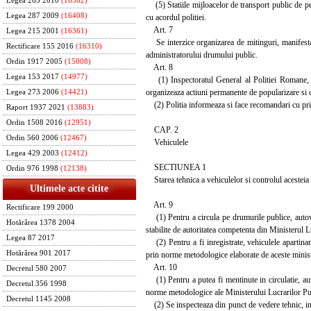
Legea 263 2010
(16562)
(5) Statiile mijloacelor de transport public de pers
Legea 287 2009
(16408)
cu acordul politiei.
Art. 7
Legea 215 2001
(16361)
Se interzice organizarea de mitinguri, manifestari 
Rectificare 155 2016
(16310)
administratorului drumului public.
Ordin 1917 2005
(15008)
Art. 8
Legea 153 2017
(14977)
(1) Inspectoratul General al Politiei Romane, cons
organizeaza actiuni permanente de popularizare si cu
Legea 273 2006
(14421)
(2) Politia informeaza si face recomandari cu privi
Raport 1937 2021
(13883)
Ordin 1508 2016
(12951)
CAP. 2
Ordin 560 2006
(12467)
Vehiculele
Legea 429 2003
(12412)
SECTIUNEA 1
Ordin 976 1998
(12138)
Starea tehnica a vehiculelor si controlul acesteia
Ultimele acte citite
Art. 9
Rectificare 199 2000
(1) Pentru a circula pe drumurile publice, autoveh
Hotărârea 1378 2004
stabilite de autoritatea competenta din Ministerul L
Legea 87 2017
(2) Pentru a fi inregistrate, vehiculele apartinan
Hotărârea 901 2017
prin norme metodologice elaborate de aceste ministe
Art. 10
Decretul 580 2007
(1) Pentru a putea fi mentinute in circulatie, auto
Decretul 356 1998
norme metodologice ale Ministerului Lucrarilor Pub
Decretul 1145 2008
(2) Se inspecteaza din punct de vedere tehnic, inain