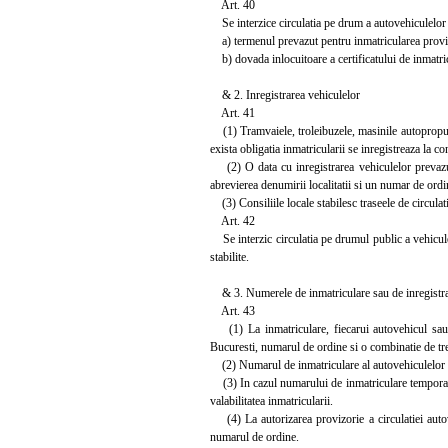
Art. 40
Se interzice circulatia pe drum a autovehiculelor
a) termenul prevazut pentru inmatricularea proviz
b) dovada inlocuitoare a certificatului de inmatricul
& 2. Inregistrarea vehiculelor
Art. 41
(1) Tramvaiele, troleibuzele, masinile autopropulsa
exista obligatia inmatricularii se inregistreaza la co
(2) O data cu inregistrarea vehiculelor prevazute
abrevierea denumirii localitatii si un numar de ordi
(3) Consiliile locale stabilesc traseele de circulati
Art. 42
Se interzic circulatia pe drumul public a vehiculel
stabilite.
& 3. Numerele de inmatriculare sau de inregistrar
Art. 43
(1) La inmatriculare, fiecarui autovehicul sau f
Bucuresti, numarul de ordine si o combinatie de trei
(2) Numarul de inmatriculare al autovehiculelor s
(3) In cazul numarului de inmatriculare temporara,
valabilitatea inmatricularii.
(4) La autorizarea provizorie a circulatiei autov
numarul de ordine.