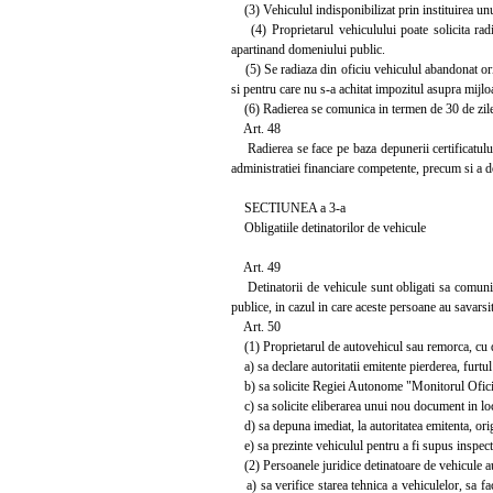
(3) Vehiculul indisponibilizat prin instituirea unu
(4) Proprietarul vehiculului poate solicita radier
apartinand domeniului public.
(5) Se radiaza din oficiu vehiculul abandonat ori f
si pentru care nu s-a achitat impozitul asupra mijl
(6) Radierea se comunica in termen de 30 de zile, de
Art. 48
Radierea se face pe baza depunerii certificatului s
administratiei financiare competente, precum si a doc
SECTIUNEA a 3-a
Obligatiile detinatorilor de vehicule
Art. 49
Detinatorii de vehicule sunt obligati sa comunice,
publice, in cazul in care aceste persoane au savarsi
Art. 50
(1) Proprietarul de autovehicul sau remorca, cu do
a) sa declare autoritatii emitente pierderea, furtul 
b) sa solicite Regiei Autonome "Monitorul Oficial" 
c) sa solicite eliberarea unui nou document in locu
d) sa depuna imediat, la autoritatea emitenta, origi
e) sa prezinte vehiculul pentru a fi supus inspectie
(2) Persoanele juridice detinatoare de vehicule au, 
a) sa verifice starea tehnica a vehiculelor, sa fac