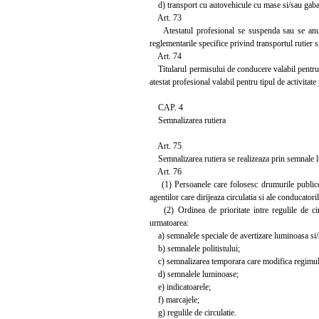
d) transport cu autovehicule cu mase si/sau gabar
Art. 73
Atestatul profesional se suspenda sau se anuleaza
reglementarile specifice privind transportul rutier s
Art. 74
Titularul permisului de conducere valabil pentru 
atestat profesional valabil pentru tipul de activitate
CAP. 4
Semnalizarea rutiera
Art. 75
Semnalizarea rutiera se realizeaza prin semnale lu
Art. 76
(1) Persoanele care folosesc drumurile publice t
agentilor care dirijeaza circulatia si ale conducatori
(2) Ordinea de prioritate intre regulile de circu
urmatoarea:
a) semnalele speciale de avertizare luminoasa si/
b) semnalele politistului;
c) semnalizarea temporara care modifica regimul n
d) semnalele luminoase;
e) indicatoarele;
f) marcajele;
g) regulile de circulatie.