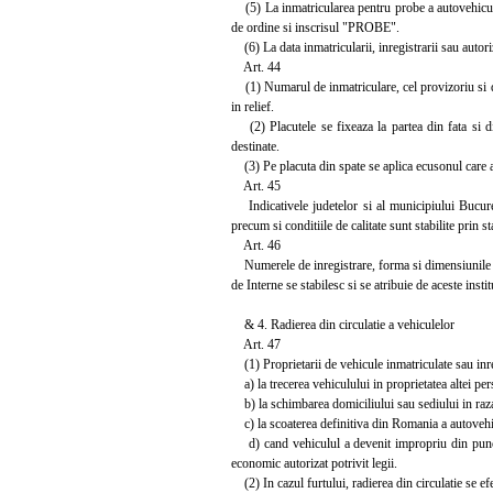
(5) La inmatricularea pentru probe a autovehiculu
de ordine si inscrisul "PROBE".
(6) La data inmatricularii, inregistrarii sau autoriz
Art. 44
(1) Numarul de inmatriculare, cel provizoriu si de 
in relief.
(2) Placutele se fixeaza la partea din fata si din
destinate.
(3) Pe placuta din spate se aplica ecusonul care at
Art. 45
Indicativele judetelor si al municipiului Bucurest
precum si conditiile de calitate sunt stabilite prin st
Art. 46
Numerele de inregistrare, forma si dimensiunile p
de Interne se stabilesc si se atribuie de aceste institu
& 4. Radierea din circulatie a vehiculelor
Art. 47
(1) Proprietarii de vehicule inmatriculate sau inreg
a) la trecerea vehiculului in proprietatea altei pe
b) la schimbarea domiciliului sau sediului in raza d
c) la scoaterea definitiva din Romania a autovehi
d) cand vehiculul a devenit impropriu din punct
economic autorizat potrivit legii.
(2) In cazul furtului, radierea din circulatie se efec