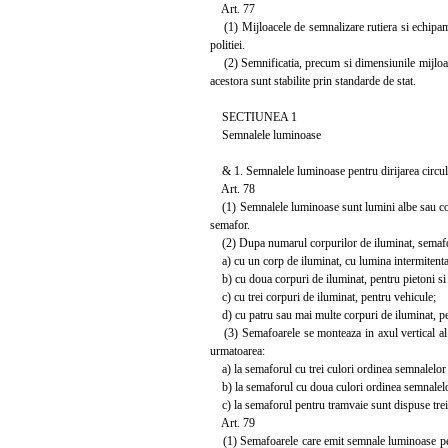
Art. 77
(1) Mijloacele de semnalizare rutiera si echipamen
politiei.
(2) Semnificatia, precum si dimensiunile mijloacel
acestora sunt stabilite prin standarde de stat.
SECTIUNEA 1
Semnalele luminoase
& 1. Semnalele luminoase pentru dirijarea circula
Art. 78
(1) Semnalele luminoase sunt lumini albe sau colo
semafor.
(2) Dupa numarul corpurilor de iluminat, semafo
a) cu un corp de iluminat, cu lumina intermitenta 
b) cu doua corpuri de iluminat, pentru pietoni si b
c) cu trei corpuri de iluminat, pentru vehicule;
d) cu patru sau mai multe corpuri de iluminat, pe
(3) Semafoarele se monteaza in axul vertical al st
urmatoarea:
a) la semaforul cu trei culori ordinea semnalelor 
b) la semaforul cu doua culori ordinea semnalelor
c) la semaforul pentru tramvaie sunt dispuse trei pe
Art. 79
(1) Semafoarele care emit semnale luminoase pentru di