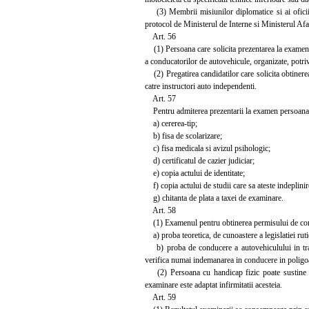
(3) Membrii misiunilor diplomatice si ai oficiilo
protocol de Ministerul de Interne si Ministerul Afa
Art. 56
(1) Persoana care solicita prezentarea la examen i
a conducatorilor de autovehicule, organizate, potriv
(2) Pregatirea candidatilor care solicita obtinere
catre instructori auto independenti.
Art. 57
Pentru admiterea prezentarii la examen persoana c
a) cererea-tip;
b) fisa de scolarizare;
c) fisa medicala si avizul psihologic;
d) certificatul de cazier judiciar;
e) copia actului de identitate;
f) copia actului de studii care sa ateste indeplinirea
g) chitanta de plata a taxei de examinare.
Art. 58
(1) Examenul pentru obtinerea permisului de con
a) proba teoretica, de cunoastere a legislatiei ruti
b) proba de conducere a autovehiculului in trase
verifica numai indemanarea in conducere in poligo
(2) Persoana cu handicap fizic poate sustine ex
examinare este adaptat infirmitatii acesteia.
Art. 59