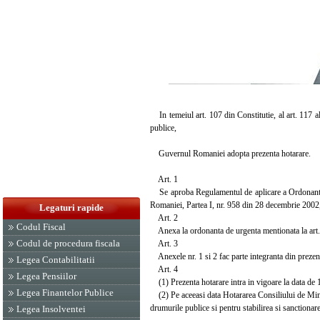
In temeiul art. 107 din Constitutie, al art. 117 al
publice,
Guvernul Romaniei adopta prezenta hotarare.
Art. 1
Se aproba Regulamentul de aplicare a Ordonantei d
Romaniei, Partea I, nr. 958 din 28 decembrie 2002,
Legaturi rapide
Art. 2
Codul Fiscal
Anexa la ordonanta de urgenta mentionata la art. 1
Codul de procedura fiscala
Art. 3
Anexele nr. 1 si 2 fac parte integranta din prezen
Legea Contabilitatii
Art. 4
Legea Pensiilor
(1) Prezenta hotarare intra in vigoare la data de 
Legea Finantelor Publice
(2) Pe aceeasi data Hotararea Consiliului de Mini
drumurile publice si pentru stabilirea si sanctionare
Legea Insolventei