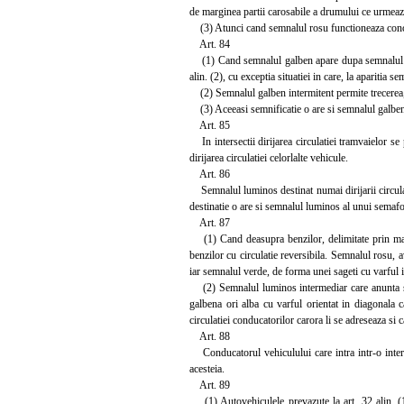
de marginea partii carosabile a drumului ce urmeaza 
(3) Atunci cand semnalul rosu functioneaza concom
Art. 84
(1) Cand semnalul galben apare dupa semnalul verd
alin. (2), cu exceptia situatiei in care, la aparitia 
(2) Semnalul galben intermitent permite trecerea, cu
(3) Aceeasi semnificatie o are si semnalul galben i
Art. 85
In intersectii dirijarea circulatiei tramvaielor s
dirijarea circulatiei celorlalte vehicule.
Art. 86
Semnalul luminos destinat numai dirijarii circulat
destinatie o are si semnalul luminos al unui semafor
Art. 87
(1) Cand deasupra benzilor, delimitate prin marcaj
benzilor cu circulatie reversibila. Semnalul rosu, 
iar semnalul verde, de forma unei sageti cu varful i
(2) Semnalul luminos intermediar care anunta sch
galbena ori alba cu varful orientat in diagonala 
circulatiei conducatorilor carora li se adreseaza si 
Art. 88
Conducatorul vehiculului care intra intr-o intersec
acesteia.
Art. 89
(1) Autovehiculele prevazute la art. 32 alin. (1)