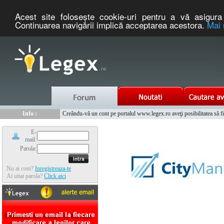
Acest site foloseşte cookie-uri pentru a vă asigura 
Continuarea navigării implică acceptarea acestora.
Mai 
Nou :
Info :
Legex.ro - portal de legislatie romaneasca. Un serviciu oferit g
Creându-vă un cont pe portalul www.legex.ro aveţi posibilitatea să fiţi
Info :
www.tntauto.ro - Managementul Integrat al Parcului Auto
Info :
Cauta coduri postale si prefixe telefonice nationale si internationale
E-
mail:
Parola:
Nu ai cont?
Inregistreaza-te
Ai uitat parola?
Click aici