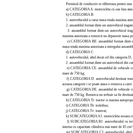
Permisul de conducere se elibereaza pentru una sa
a) CATEGORIA A: motocicleta cu sau fara atas
b) CATEGORIA B:
1. autovehiculul a carui masa totala maxima autori
2. ansamblul format dintr-un autovehicul tragator
3. ansamblul format dintr-un autovehicul tragat
maxima autorizata a remorcii nu depaseste masa pro
c) CATEGORIA BE: ansamblul format dintr-un aut
masa totala maxima autorizata a intregului ansamb
d) CATEGORIA C:
1. autovehiculul, altul decat cel din categoria D,
2. ansamblul format dintr-un autovehicul din cate
e) CATEGORIA CE: ansamblul de vehicule constand
mare de 750 kg;
f) CATEGORIA D: autovehiculul destinat transpor
aceasta categorie i se poate atasa o remorca a care
g) CATEGORIA DE: ansamblul de vehicule constand
mare de 750 kg. Remorca nu trebuie sa fie destinat
h) CATEGORIA Tr: tractor si masina autopropuls
i) CATEGORIA Tb: troleibuz;
j) CATEGORIA Tv: tramvai;
k) SUBCATEGORIA A1: motocicleta usoara cu o ca
l) SUBCATEGORIA B1: autovehiculul cu trei sau
interna cu capacitate cilindrica mai mare de 45 cm^
m) SUBCATEGORIA C1: autovehiculul, altul decat 