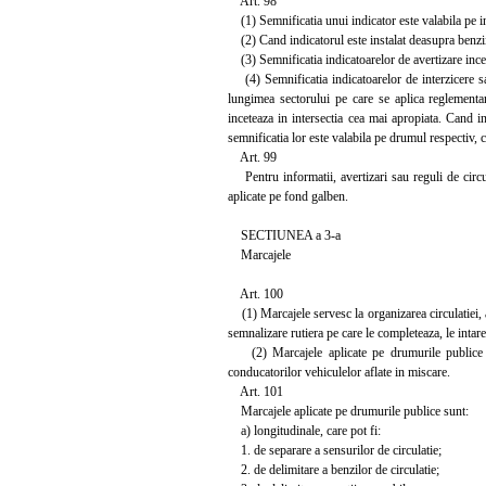
Art. 98
(1) Semnificatia unui indicator este valabila pe int
(2) Cand indicatorul este instalat deasupra benzii 
(3) Semnificatia indicatoarelor de avertizare incep
(4) Semnificatia indicatoarelor de interzicere sau
lungimea sectorului pe care se aplica reglementare
inceteaza in intersectia cea mai apropiata. Cand ind
semnificatia lor este valabila pe drumul respectiv, c
Art. 99
Pentru informatii, avertizari sau reguli de circul
aplicate pe fond galben.
SECTIUNEA a 3-a
Marcajele
Art. 100
(1) Marcajele servesc la organizarea circulatiei, a
semnalizare rutiera pe care le completeaza, le intar
(2) Marcajele aplicate pe drumurile publice neil
conducatorilor vehiculelor aflate in miscare.
Art. 101
Marcajele aplicate pe drumurile publice sunt:
a) longitudinale, care pot fi:
1. de separare a sensurilor de circulatie;
2. de delimitare a benzilor de circulatie;