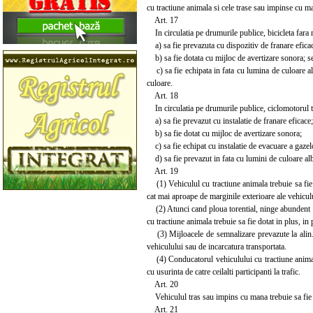
cu tractiune animala si cele trase sau impinse cu m
Art. 17
In circulatia pe drumurile publice, bicicleta fara 
a) sa fie prevazuta cu dispozitiv de franare efica
b) sa fie dotata cu mijloc de avertizare sonora; se 
c) sa fie echipata in fata cu lumina de culoare alb
culoare.
Art. 18
In circulatia pe drumurile publice, ciclomotorul t
a) sa fie prevazut cu instalatie de franare eficace;
b) sa fie dotat cu mijloc de avertizare sonora;
c) sa fie echipat cu instalatie de evacuare a gazel
d) sa fie prevazut in fata cu lumini de culoare alba
Art. 19
(1) Vehiculul cu tractiune animala trebuie sa fie d
cat mai aproape de marginile exterioare ale vehicul
(2) Atunci cand ploua torential, ninge abundent sau
cu tractiune animala trebuie sa fie dotat in plus, in
(3) Mijloacele de semnalizare prevazute la alin. (1
vehiculului sau de incarcatura transportata.
(4) Conducatorul vehiculului cu tractiune animala 
cu usurinta de catre ceilalti participanti la trafic.
Art. 20
Vehiculul tras sau impins cu mana trebuie sa fie pre
Art. 21