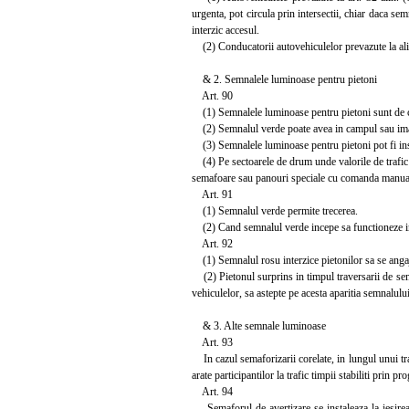
urgenta, pot circula prin intersectii, chiar daca sem
interzic accesul.
(2) Conducatorii autovehiculelor prevazute la alin.
& 2. Semnalele luminoase pentru pietoni
Art. 90
(1) Semnalele luminoase pentru pietoni sunt de culo
(2) Semnalul verde poate avea in campul sau imagi
(3) Semnalele luminoase pentru pietoni pot fi inso
(4) Pe sectoarele de drum unde valorile de trafic p
semafoare sau panouri speciale cu comanda manuala a
Art. 91
(1) Semnalul verde permite trecerea.
(2) Cand semnalul verde incepe sa functioneze int
Art. 92
(1) Semnalul rosu interzice pietonilor sa se angaj
(2) Pietonul surprins in timpul traversarii de semn
vehiculelor, sa astepte pe acesta aparitia semnalulu
& 3. Alte semnale luminoase
Art. 93
In cazul semaforizarii corelate, in lungul unui tra
arate participantilor la trafic timpii stabiliti prin
Art. 94
Semaforul de avertizare se instaleaza la iesirea 