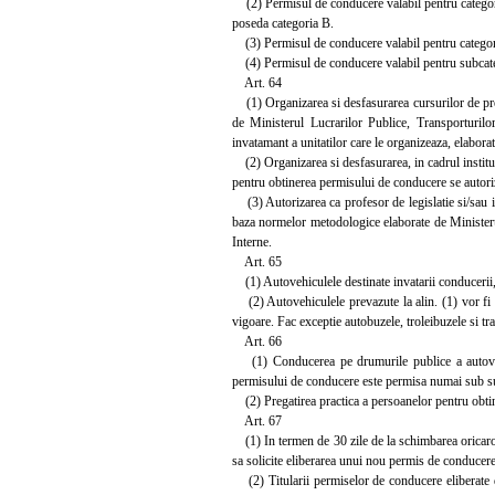
(2) Permisul de conducere valabil pentru categori
poseda categoria B.
(3) Permisul de conducere valabil pentru categoria
(4) Permisul de conducere valabil pentru subcateg
Art. 64
(1) Organizarea si desfasurarea cursurilor de pre
de Ministerul Lucrarilor Publice, Transporturilo
invatamant a unitatilor care le organizeaza, elaborat
(2) Organizarea si desfasurarea, in cadrul instituti
pentru obtinerea permisului de conducere se autorize
(3) Autorizarea ca profesor de legislatie si/sau ins
baza normelor metodologice elaborate de Ministerul
Interne.
Art. 65
(1) Autovehiculele destinate invatarii conducerii,
(2) Autovehiculele prevazute la alin. (1) vor fi e
vigoare. Fac exceptie autobuzele, troleibuzele si tram
Art. 66
(1) Conducerea pe drumurile publice a autovehic
permisului de conducere este permisa numai sub supr
(2) Pregatirea practica a persoanelor pentru obtine
Art. 67
(1) In termen de 30 zile de la schimbarea oricaror d
sa solicite eliberarea unui nou permis de conducere
(2) Titularii permiselor de conducere eliberate de 