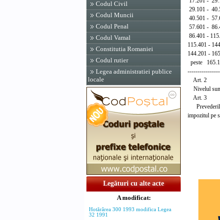
17.201 - 29.
Codul Civil
29.101 - 40.
Codul Muncii
40.501 - 57.
Codul Penal
57.601 - 86.
86.401 - 115
Codul Vamal
115.401 - 14
Constitutia Romaniei
144.201 - 16
Codul rutier
peste 165.10
----------------
Legea administratiei publice
locale
Art. 2
Nivelul sumei p
Art. 3
Prevederile p
impozitul pe s
Legături cu alte acte
A modificat:
Hotărârea 300 1993 modifica Legea
32 1991