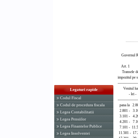
Guvernul Rom
Art. 1
Transele de v
impozitul pe s
----------------
Venitul l
Legaturi rapide
- lei
Codul Fiscal
----------------
Codul de procedura fiscala
pana la 2
2.801 - 3.1
Legea Contabilitatii
3.101 - 4.20
Legea Pensiilor
4.201 - 7.10
Legea Finantelor Publice
7.101 - 11.5
11.501 - 17.
Legea Insolventei