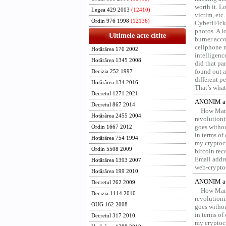
worth it. L
Legea 429 2003
(12410)
victim, etc
Ordin 976 1998
(12136)
CyberH4cks 
photos. A l
Ultimele acte citite
burner acco
cellphone 
Hotărârea 170 2002
intelligenc
Hotărârea 1345 2008
did that pa
found out a
Decizia 252 1997
different p
Hotărârea 134 2016
That’s what 
Decretul 1271 2021
ANONIM a 
Decretul 867 2014
How Marv
Hotărârea 2455 2004
revolution
goes withou
Ordin 1667 2012
in terms of
Hotărârea 754 1994
my cryptocu
Ordin 5508 2009
bitcoin re
Email addr
Hotărârea 1393 2007
web-crypto
Hotărârea 199 2010
ANONIM a 
Decretul 262 2009
How Marv
Decizia 1114 2010
revolution
OUG 162 2008
goes withou
in terms of
Decretul 317 2010
my cryptocu