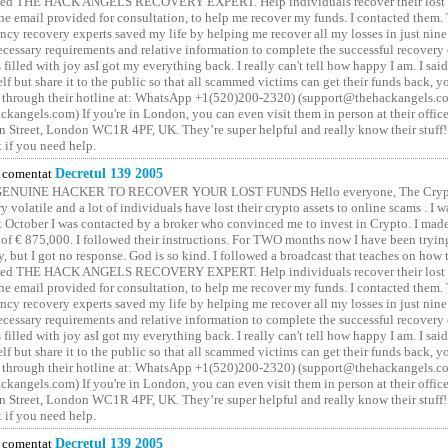
lled THE HACK ANGELS RECOVERY EXPERT. Help individuals recover their lost f
he email provided for consultation, to help me recover my funds. I contacted them.
ncy recovery experts saved my life by helping me recover all my losses in just nine 
cessary requirements and relative information to complete the successful recovery
 filled with joy asI got my everything back. I really can't tell how happy I am. I said
elf but share it to the public so that all scammed victims can get their funds back, 
 through their hotline at: WhatsApp +1(520)200-2320) (support@thehackangels.c
kangels.com) If you're in London, you can even visit them in person at their office
 Street, London WC1R 4PF, UK. They’re super helpful and really know their stuff!
t if you need help.
comentat
Decretul 139 2005
GENUINE HACKER TO RECOVER YOUR LOST FUNDS Hello everyone, The Crypt
y volatile and a lot of individuals have lost their crypto assets to online scams . I w
t October I was contacted by a broker who convinced me to invest in Crypto. I made 
of € 875,000. I followed their instructions. For TWO months now I have been tryin
y, but I got no response. God is so kind. I followed a broadcast that teaches on how
lled THE HACK ANGELS RECOVERY EXPERT. Help individuals recover their lost f
he email provided for consultation, to help me recover my funds. I contacted them.
ncy recovery experts saved my life by helping me recover all my losses in just nine 
cessary requirements and relative information to complete the successful recovery
 filled with joy asI got my everything back. I really can't tell how happy I am. I said
elf but share it to the public so that all scammed victims can get their funds back, 
 through their hotline at: WhatsApp +1(520)200-2320) (support@thehackangels.c
kangels.com) If you're in London, you can even visit them in person at their office
 Street, London WC1R 4PF, UK. They’re super helpful and really know their stuff!
t if you need help.
comentat
Decretul 139 2005