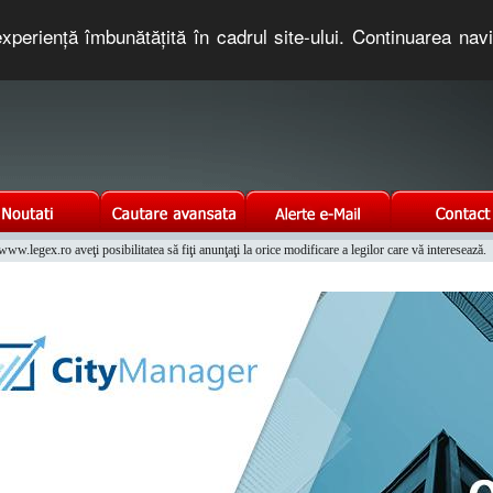
xperienţă îmbunătăţită în cadrul site-ului. Continuarea nav
e romaneasca. Un serviciu oferit gratuit de TNT COMPUTERS
w.legex.ro aveţi posibilitatea să fiţi anunţaţi la orice modificare a legilor care vă interesează.
Integrat al Parcului Auto