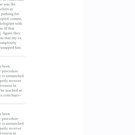
he was the
ckers at
 parking-lot
crypted comms,
 telegram with
e of that
g. Again they
was that my ex
 Completely
 wrapped fast.
s been
y procedure
ce is unmatched
operly recover
iveness in
be reached at:
te.com/marv-
s been
y procedure
ce is unmatched
operly recover
iveness in