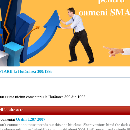
ARII la Hotărârea 300/1993
u exista niciun comentariu la Hotărârea 300 din 1993
i la alte acte
comentat
Ordin 1287 2007
on’t comment on these threads but this one hit close. Short version: hired the dark 
 cybersecurity firm CyberH4cks. com paid about $55k USD, never used a single file 