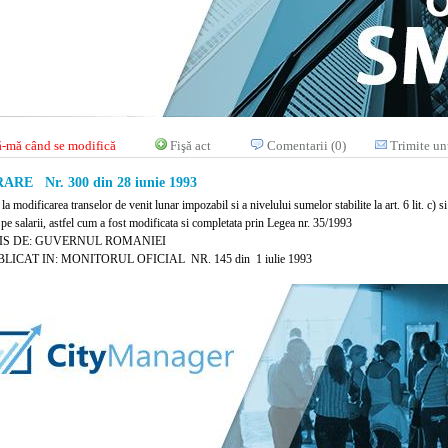
-mă când se modifică
Fişă act
Comentarii (0)
Trimite un
RE Nr. 300 din 28 iunie 1993
 la modificarea transelor de venit lunar impozabil si a nivelului sumelor stabilite la art. 6 lit. c) s
pe salarii, astfel cum a fost modificata si completata prin Legea nr. 35/1993
IS DE: GUVERNUL ROMANIEI
LICAT IN: MONITORUL OFICIAL NR. 145 din 1 iulie 1993