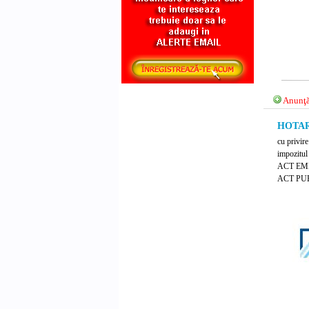
Anunţă
HOTARA
cu privire
impozitul 
ACT EM
ACT PUB