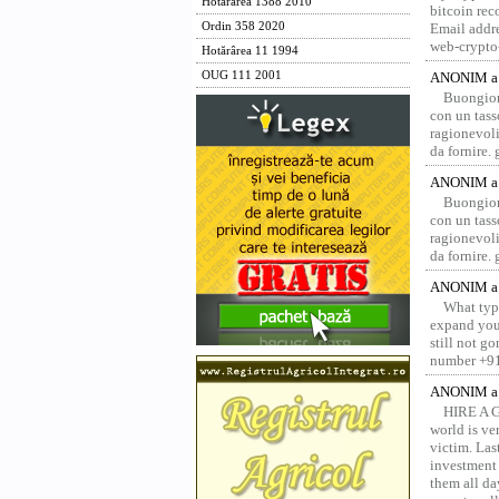
Hotărârea 1388 2010
bitcoin re
Ordin 358 2020
Email addr
web-crypto
Hotărârea 11 1994
OUG 111 2001
ANONIM a 
Buongior
con un tass
ragionevoli
da fornire.
ANONIM a 
Buongior
con un tass
ragionevoli
da fornire.
ANONIM a 
What type
expand your
still not g
number +91
ANONIM a 
HIRE A 
world is ver
victim. Las
investment 
them all da