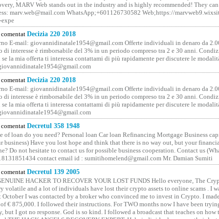
covery, MARV Web stands out in the industry and is highly recommended! They can 
ess: marv.web@mail.com WhatsApp;+601126730582 Web;https://marvweb9.wixsi
-expe
comentat
Decizia 220 2018
no E-mail: giovannidinatale1954@­gmail.­com Offerte individuali in denaro da 2.0
o di interesse è rimborsabile del 3% in un periodo compreso tra 2 e 30 anni. Condiz
 se la mia offerta ti interessa contattami di più rapidamente per discutere le modali
 giovannidinatale1954@­gmail.­com
comentat
Decizia 220 2018
no E-mail: giovannidinatale1954@­gmail.­com Offerte individuali in denaro da 2.0
o di interesse è rimborsabile del 3% in un periodo compreso tra 2 e 30 anni. Condiz
 se la mia offerta ti interessa contattami di più rapidamente per discutere le modali
 giovannidinatale1954@­gmail.­com
comentat
Decretul 358 1948
 of loan do you need? Personal loan Car loan Refinancing Mortgage Business capit
 business) Have you lost hope and think that there is no way out, but your financi
one? Do not hesitate to contact us for possible business cooperation. Contact us (W
8131851434 contact email id : sumitihomelend@gmail.com Mr. Damian Sumiti
comentat
Decretul 139 2005
GENUINE HACKER TO RECOVER YOUR LOST FUNDS Hello everyone, The Crypt
y volatile and a lot of individuals have lost their crypto assets to online scams . I w
t October I was contacted by a broker who convinced me to invest in Crypto. I made 
of € 875,000. I followed their instructions. For TWO months now I have been tryin
y, but I got no response. God is so kind. I followed a broadcast that teaches on how