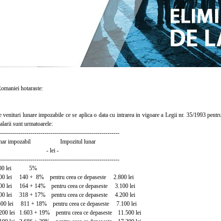
aniei hotaraste:
enituri lunare impozabile ce se aplica o data cu intrarea in vigoare a Legii nr. 35/1993 pentr
alarii sunt urmatoarele:
-------------------------------------------------------------
unar impozabil Impozitul lunar
 - - lei -
-------------------------------------------------------------
.800 lei 5%
00 lei 140 + 8% pentru ceea ce depaseste 2.800 lei
0 lei 164 + 14% pentru ceea ce depaseste 3.100 lei
0 lei 318 + 17% pentru ceea ce depaseste 4.200 lei
00 lei 811 + 18% pentru ceea ce depaseste 7.100 lei
200 lei 1.603 + 19% pentru ceea ce depaseste 11.500 lei