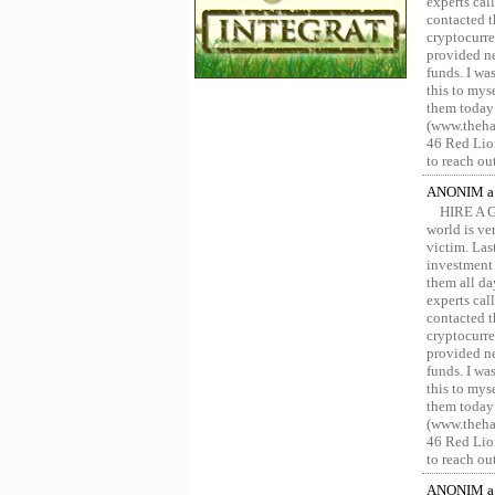
experts ca
contacted t
cryptocurre
provided ne
funds. I was
this to mys
them today
(www.thehac
46 Red Lion
to reach ou
ANONIM a 
HIRE A 
world is ver
victim. Las
investment 
them all da
experts ca
contacted t
cryptocurre
provided ne
funds. I was
this to mys
them today
(www.thehac
46 Red Lion
to reach ou
ANONIM a 