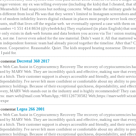
onger version: my ex was telling everyone (including the kids) that I cheated, that s
. Meanwhile I had suspicions but nothing concrete. What made the military grade ha
different from local PIs was that they weren’t limited to Instagram screenshots and
ot of modern infidelity leaves digital exhaust in places most people never look en
unts, stuff that lives off the regular web. we eventually opened a case with them on
number +1 551 414 8634 (@cyberh4cks) They explained (in plain English) that som
e only exists in dark-web forums and data brokers you access via Tor / onion routin
rt, not me. I never even asked for the raw material. Didn’t want it. All that mattered 
n independent forensic team had already pieced together the timeline. After that?
erson. Cooperative. Reasonable. Quiet. The kids stopped hearing nonsense. Divorce
I paid for.
comentat
Decretul 360 2017
 Web Can Assist in Cryptocurrency Recovery The recovery of cryptocurrencies ha
ized by MARV Web. They are incredibly quick and effective, making sure that ever
t a hitch. Their customer support is always accessible and friendly, and their servi
 dependability. I've never felt more confident or comfortable about my ability to pr
rrency holdings. Because of their exceptional quickness, dependability, and effect
covery, MARV Web stands out in the industry and is highly recommended! They can 
ess: marv.web@mail.com WhatsApp;+601126730582 Web;https://marvweb9.wixsi
-expe
comentat
Legea 266 2001
 Web Can Assist in Cryptocurrency Recovery The recovery of cryptocurrencies ha
ized by MARV Web. They are incredibly quick and effective, making sure that ever
t a hitch. Their customer support is always accessible and friendly, and their servi
 dependability. I've never felt more confident or comfortable about my ability to pr
rrency holdings. Because of their exceptional quickness, dependability, and effect