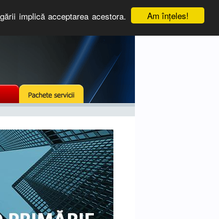
Am înţeles!
igării implică acceptarea acestora.