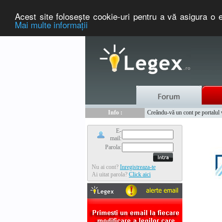
Acest site foloseşte cookie-uri pentru a vă asigura o e
Mai multe informaţii
Nou :
Legex.ro - portal de legislati
Info :
Creându-vă un cont pe portalul ww
Info :
www.tntauto.ro - Managementul 
E-
mail:
Parola:
Nu ai cont?
Inregistreaza-te
Ai uitat parola?
Click aici