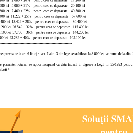
100 lei 2.686 + 20% pentru ceea ce depaseste 17.200 lei
500 lei 5.066 + 21% pentru ceea ce depaseste 29.100 lei
600 lei 7.460 + 22% pentru ceea ce depaseste 40.500 lei
400 lei 11.222 + 25% pentru ceea ce depaseste 57.600 lei
.400 lei 18.422 + 28% pentru ceea ce depaseste 86.400 lei
4.200 lei 26.542 + 32% pentru ceea ce depaseste 115.400 lei
5.100 lei 37.758 + 36% pentru ceea ce depaseste 144.200 lei
0 lei 43.282 + 40% pentru ceea ce depaseste 165.100 lei
-------------------------------------------------------------
revazute la art. 6 lit. c) si art. 7 alin. 3 din lege se stabileste la 8.000 lei, iar suma de la alin. 
rezentei hotarari se aplica incepand cu data intrarii in vigoare a Legii nr. 35/1993 pentru
alarii.*