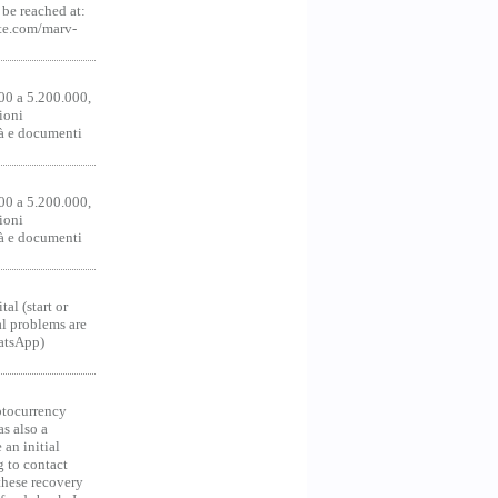
be reached at:
te.com/marv-
00 a 5.200.000,
ioni
tà e documenti
00 a 5.200.000,
ioni
tà e documenti
al (start or
al problems are
hatsApp)
ocurrency
as also a
an initial
g to contact
 these recovery