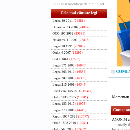
nu a fost modificat de niciun act
Cele mai căutate legi
Legea 40 2011
(24581)
Hotărârea 73 2006
(24017)
OUG 195 2002
(23691)
Hotărârea 41 2001
(22815)
Legea 28 1991
(20908)
Ordin 4 2007
(18296)
Cod 0 1864
(17562)
Legea 571 2003
(16940)
COMENT
Legea 263 2010
(16552)
Legea 287 2009
(16390)
Legea 215 2001
(16344)
Rectificare 155 2016
(16307)
Momentan n
Ordin 1917 2005
(15001)
Legea 153 2017
(14975)
Comentari
Legea 273 2006
(14410)
Raport 1937 2021
(13877)
ANONIM a 
Ordin 1508 2016
(12951)
usually d
hacking and
Ordin 560 2006
(12462)