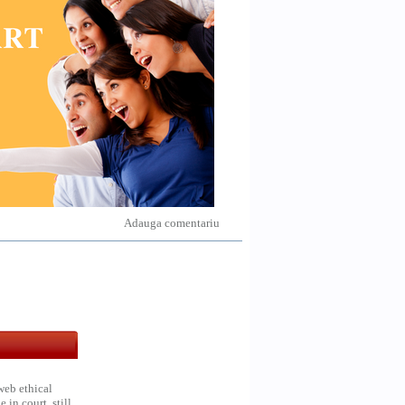
Adauga comentariu
web ethical
in court, still