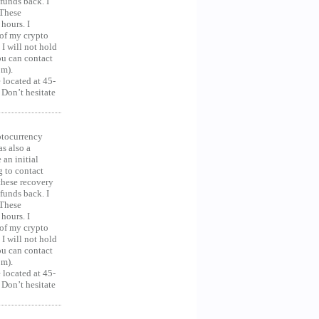
unds back. I
 These
hours. I
 of my crypto
 I will not hold
you can contact
om).
 located at 45-
 Don’t hesitate
ocurrency
as also a
an initial
g to contact
 these recovery
unds back. I
 These
hours. I
 of my crypto
 I will not hold
you can contact
om).
 located at 45-
 Don’t hesitate