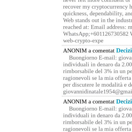
recover my cryptocurrency h
quickness, dependability, an
Web stands out in the indus
reached at: Email address:
WhatsApp;+601126730582 W
web-crypto-expe
Deciz
ANONIM a comentat
Buongiorno E-mail: giova
individuali in denaro da 2.00
rimborsabile del 3% in un pe
ragionevoli se la mia offerta
per discutere le modalità e 
giovannidinatale1954@­gmai
Deciz
ANONIM a comentat
Buongiorno E-mail: giova
individuali in denaro da 2.00
rimborsabile del 3% in un pe
ragionevoli se la mia offerta