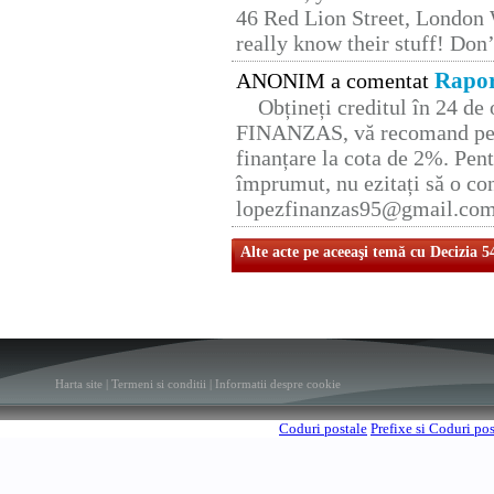
46 Red Lion Street, London
really know their stuff! Don’
Rapor
ANONIM a comentat
Obțineți creditul în 24 d
FINANZAS, vă recomand pent
finanțare la cota de 2%. Pent
împrumut, nu ezitați să o con
lopezfinanzas95@gmail.co
Alte acte pe aceeaşi temă cu Decizia 5
Harta site
|
Termeni si conditii
|
Informatii despre cookie
Coduri postale
Prefixe si Coduri po