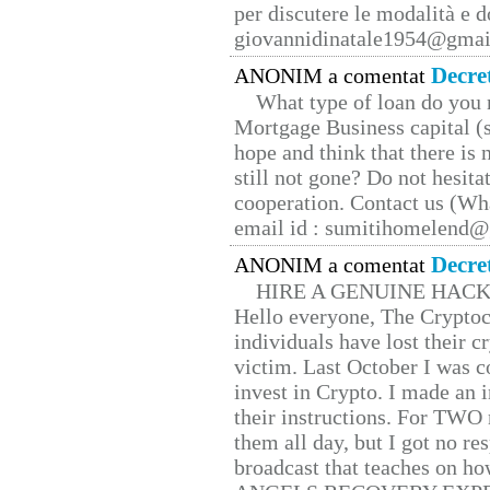
per discutere le modalità e 
giovannidinatale1954@­gmai
Decre
ANONIM a comentat
What type of loan do you 
Mortgage Business capital (s
hope and think that there is
still not gone? Do not hesita
cooperation. Contact us (W
email id : sumitihomelend
Decre
ANONIM a comentat
HIRE A GENUINE HAC
Hello everyone, The Cryptocu
individuals have lost their c
victim. Last October I was 
invest in Crypto. I made an i
their instructions. For TWO 
them all day, but I got no re
broadcast that teaches on h