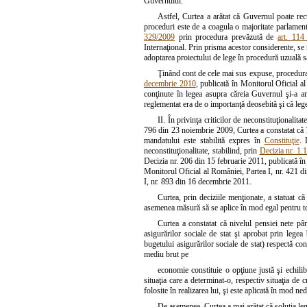
Guvernului.
Astfel, Curtea a arătat că Guvernul poate rec
proceduri este de a coagula o majoritate parlamenta
329/2009
prin procedura prevăzută de
art. 114
Internaţional. Prin prisma acestor considerente, se 
adoptarea proiectului de lege în procedură uzuală s
Ţinând cont de cele mai sus expuse, procedura a
decembrie 2010
, publicată în Monitorul Oficial a
conţinute în legea asupra căreia Guvernul şi-a a
reglementat era de o importanţă deosebită şi că lege
II. În privinţa criticilor de neconstituţionalitat
796 din 23 noiembrie 2009, Curtea a constatat că 
mandatului este stabilită expres în
Constituţie
. 
neconstituţionalitate, stabilind, prin
Decizia nr. 1.
Decizia nr. 206 din 15 februarie 2011, publicată în 
Monitorul Oficial al României, Partea I, nr. 421 d
I, nr. 893 din 16 decembrie 2011.
Curtea, prin deciziile menţionate, a statuat c
asemenea măsură să se aplice în mod egal pentru toţi 
Curtea a constatat că nivelul pensiei nete pâ
asigurărilor sociale de stat şi aprobat prin legea 
bugetului asigurărilor sociale de stat) respectă cond
mediu brut pe
economie constituie o opţiune justă şi echili
situaţia care a determinat-o, respectiv situaţia de c
folosite în realizarea lui, şi este aplicată în mod n
De asemenea, Curtea a mai arătat că soluţia leg