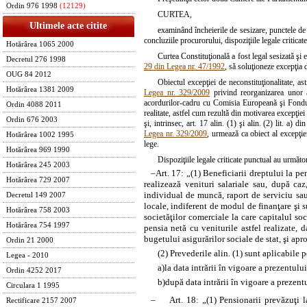
Ordin 976 1998
(12129)
CURTEA,
Ultimele acte citite
examinând încheierile de sesizare, punctele de
concluziile procurorului, dispoziţiile legale criticat
Hotărârea 1065 2000
Curtea Constituţională a fost legal sesizată şi 
Decretul 276 1998
29 din Legea nr. 47/1992
, să soluţioneze excepţia d
OUG 84 2012
Obiectul excepţiei de neconstituţionalitate, a
Hotărârea 1381 2009
Legea nr. 329/2009
privind reorganizarea unor aut
acordurilor-cadru cu Comisia Europeană şi Fondul
Ordin 4088 2011
realitate, astfel cum rezultă din motivarea excepţiei 
Ordin 676 2003
şi, intrinsec, art. 17 alin. (1) şi alin. (2) lit. a) 
Legea nr. 329/2009
, urmează ca obiect al excepţiei
Hotărârea 1002 1995
lege.
Hotărârea 969 1990
Dispoziţiile legale criticate punctual au următo
Hotărârea 245 2003
–
Art. 17: „(1) Beneficiarii dreptului la pe
Hotărârea 729 2007
realizează venituri salariale sau, după caz,
individual de muncă, raport de serviciu sau î
Decretul 149 2007
locale, indiferent de modul de finanţare şi 
Hotărârea 758 2003
societăţilor comerciale la care capitalul soc
Hotărârea 754 1997
pensia netă cu veniturile astfel realizate, 
bugetului asigurărilor sociale de stat, şi apr
Ordin 21 2000
(2) Prevederile alin. (1) sunt aplicabile 
Legea - 2010
a)
la data intrării în vigoare a prezentulu
Ordin 4252 2017
b)
după data intrării în vigoare a prezen
Circulara 1 1995
–
Art. 18: „(1) Pensionarii prevăzuţi l
Rectificare 2157 2007