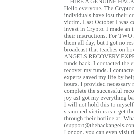
HIRE A GENUINE HAC
Hello everyone, The Cryptocu
individuals have lost their c
victim. Last October I was 
invest in Crypto. I made an i
their instructions. For TWO 
them all day, but I got no re
broadcast that teaches on h
ANGELS RECOVERY EXPERT. H
funds back. I contacted the 
recover my funds. I contact
experts saved my life by hel
hours. I provided necessary 
complete the successful reco
joy asI got my everything bac
I will not hold this to myself
scammed victims can get the
through their hotline at: W
(support@thehackangels.com
London, you can even visit th