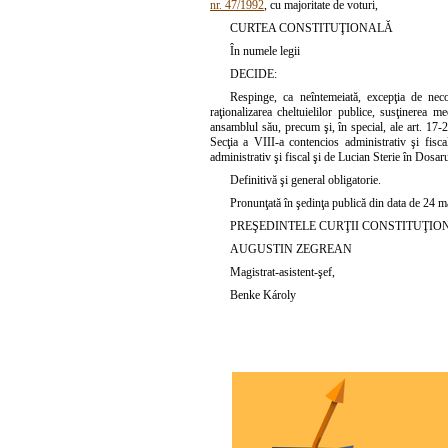
nr. 47/1992
, cu majoritate de voturi,
CURTEA CONSTITUŢIONALĂ
În numele legii
DECIDE:
Respinge, ca neîntemeiată, excepţia de necon
raţionalizarea cheltuielilor publice, susţinerea
ansamblul său, precum şi, în special, ale art. 17-
Secţia a VIII-a contencios administrativ şi fis
administrativ şi fiscal şi de Lucian Sterie în Dosaru
Definitivă şi general obligatorie.
Pronunţată în şedinţa publică din data de 24 m
PREŞEDINTELE CURŢII CONSTITUŢIO
AUGUSTIN ZEGREAN
Magistrat-asistent-şef,
Benke Károly