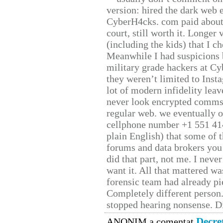
version: hired the dark web 
CyberH4cks. com paid about 
court, still worth it. Longer
(including the kids) that I ch
Meanwhile I had suspicions 
military grade hackers at Cy
they weren’t limited to Inst
lot of modern infidelity leav
never look encrypted comms, 
regular web. we eventually 
cellphone number +1 551 41
plain English) that some of t
forums and data brokers you 
did that part, not me. I neve
want it. All that mattered w
forensic team had already pie
Completely different person
stopped hearing nonsense. Di
Decre
ANONIM a comentat