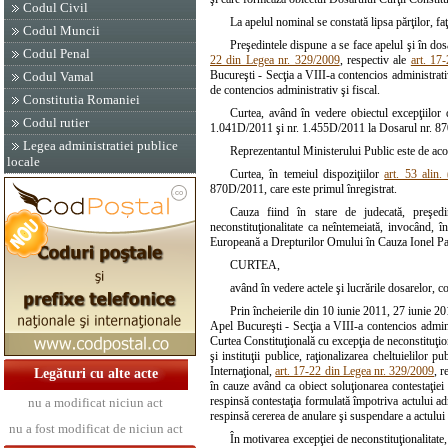
Codul Civil
La apelul nominal se constată lipsa părţilor, faţ
Codul Muncii
Preşedintele dispune a se face apelul şi în do
Codul Penal
22 din Legea nr. 329/2009
, respectiv ale
art. 17
Bucureşti - Secţia a VIII-a contencios administrativ
Codul Vamal
de contencios administrativ şi fiscal.
Constitutia Romaniei
Curtea, având în vedere obiectul excepţiilor d
Codul rutier
1.041D/2011 şi nr. 1.455D/2011 la Dosarul nr. 8
Legea administratiei publice
Reprezentantul Ministerului Public este de aco
locale
Curtea, în temeiul dispoziţiilor
art. 53 alin
870D/2011, care este primul înregistrat.
Cauza fiind în stare de judecată, preşedin
neconstituţionalitate ca neîntemeiată, invocând, 
Europeană a Drepturilor Omului în Cauza Ionel Pa
CURTEA,
având în vedere actele şi lucrările dosarelor, c
Prin încheierile din 10 iunie 2011, 27 iunie 2
Apel Bucureşti - Secţia a VIII-a contencios adminis
Curtea Constituţională cu excepţia de neconstituţion
şi instituţii publice, raţionalizarea cheltuielilo
Internaţional,
art. 17-22 din Legea nr. 329/2009
, r
Legături cu alte acte
în cauze având ca obiect soluţionarea contestaţiei
respinsă contestaţia formulată împotriva actului ad
nu a modificat niciun act
respinsă cererea de anulare şi suspendare a actului
nu a fost modificat de niciun act
În motivarea excepţiei de neconstituţionalitat