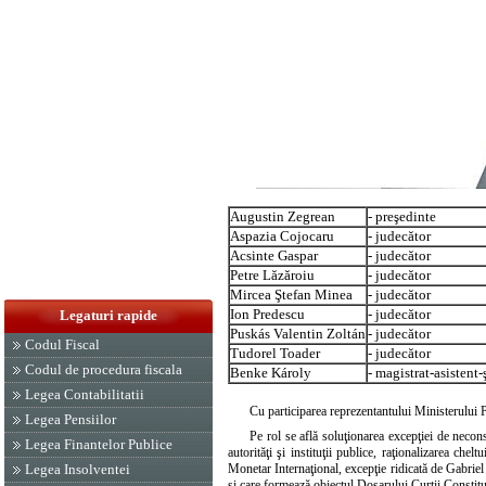
Augustin Zegrean
- preşedinte
Aspazia Cojocaru
- judecător
Acsinte Gaspar
- judecător
Petre Lăzăroiu
- judecător
Mircea Ştefan Minea
- judecător
Ion Predescu
- judecător
Legaturi rapide
Puskás Valentin Zoltán
- judecător
Codul Fiscal
Tudorel Toader
- judecător
Codul de procedura fiscala
Benke Károly
- magistrat-asistent-
Legea Contabilitatii
Cu participarea reprezentantului Ministerului
Legea Pensiilor
Pe rol se află soluţionarea excepţiei de neconst
Legea Finantelor Publice
autorităţi şi instituţii publice, raţionalizarea ch
Monetar Internaţional, excepţie ridicată de Gabriel
Legea Insolventei
şi care formează obiectul Dosarului Curţii Constit