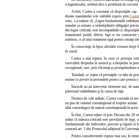
a legiuitorului, nefiind deci o problemă de resortul
Astfel, Curtea a constatat că dispoziţiile cap
durata mandatului este stabilită expres prin
Consti
sens, s-a reţinut că „Legea fundamentală stabileşt
mandat ca urmare a neîndeplinirii obligaţiei privind
din legea criticată, este incompatibilă cu dispoziţii
tratamentul juridic diferit, fapt ce nu contravine p
uniform, ci al unui tratament egal pentru situaţii ide
În consecinţă, în lipsa afectării vreunui drept 
în cauză.
Curtea a mai reţinut, în ceea ce priveşte criti
exercitării dreptului la muncă şi a dreptului la pe
excepţional, care, prin eficienţa şi promptitudinea a
Totodată, se reţine că prestaţiile cu titlu de p
numai cu privire la perioadele pentru care pensia a f
Întrucât nu au intervenit elemente noi, de natu
păstrează valabilitatea şi în cauza de faţă.
Distinct de cele arătate, Curtea constată că in
nu ţine de statutul constituţional al forţelor armate.
aibă constrângeri de natură constituţională în acest
În fine, Curtea reţine că prin Decizia din 20
arătat că măsura criticată este prevăzută de lege, u
fundamentale ale indivizilor, precum şi faptul că î
contrară art. 1 din Protocolul adiţional la Convenţi
Pentru considerentele expuse mai sus, în temeiul