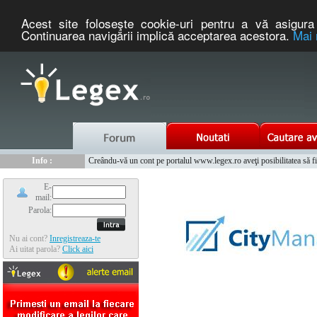
Acest site foloseşte cookie-uri pentru a vă asigura 
Continuarea navigării implică acceptarea acestora.
Mai 
Nou :
Info :
Legex.ro - portal de legislatie romaneasca. Un serviciu oferit g
Creându-vă un cont pe portalul www.legex.ro aveţi posibilitatea să fiţi
Info :
www.tntauto.ro - Managementul Integrat al Parcului Auto
Info :
Cauta coduri postale si prefixe telefonice nationale si internationale
E-
mail:
Parola:
Nu ai cont?
Inregistreaza-te
Ai uitat parola?
Click aici