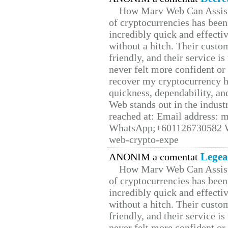
How Marv Web Can Assist
of cryptocurrencies has be
incredibly quick and effecti
without a hitch. Their custo
friendly, and their service i
never felt more confident or
recover my cryptocurrency h
quickness, dependability, an
Web stands out in the indus
reached at: Email address:
WhatsApp;+601126730582 W
web-crypto-expe
Legea
ANONIM a comentat
How Marv Web Can Assist
of cryptocurrencies has be
incredibly quick and effecti
without a hitch. Their custo
friendly, and their service i
never felt more confident or