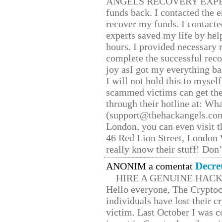
ANGELS RECOVERY EXPERT. H
funds back. I contacted the 
recover my funds. I contact
experts saved my life by hel
hours. I provided necessary 
complete the successful reco
joy asI got my everything bac
I will not hold this to myself
scammed victims can get the
through their hotline at: W
(support@thehackangels.com
London, you can even visit th
46 Red Lion Street, London
really know their stuff! Don’
Decre
ANONIM a comentat
HIRE A GENUINE HAC
Hello everyone, The Cryptocu
individuals have lost their c
victim. Last October I was 