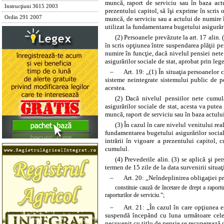
muncă, raport de serviciu sau în baza actu
Instrucţiuni 3615 2003
prezentului capitol, să îşi exprime în scris 
Ordin 291 2007
muncă, de serviciu sau a actului de numire î
utilizat la fundamentarea bugetului asigurări
(2) Persoanele prevăzute la art. 17 alin. 
în scris opţiunea între suspendarea plăţii pe
numire în funcţie, dacă nivelul pensiei nete
asigurărilor sociale de stat, aprobat prin leg
–
Art. 19: „(1) În situaţia persoanelor 
sisteme neintegrate sistemului public de pe
acestea.
(2) Dacă nivelul pensiilor nete cumul
asigurărilor sociale de stat, acesta va putea
muncă, raport de serviciu sau în baza actului d
(3) În cazul în care nivelul venitului rea
fundamentarea bugetului asigurărilor sociale
intrării în vigoare a prezentului capitol, 
cumulul.
(4) Prevederile alin. (3) se aplică şi pe
termen de 15 zile de la data survenirii situaţ
–
Art. 20: „Neîndeplinirea obligaţiei pri
constituie cauză de încetare de drept a raport
raporturilor de serviciu.“;
–
Art. 21: „În cazul în care opţiunea es
suspendă începând cu luna următoare celei 
necuvenit cu titlu de pensie se recuperează d