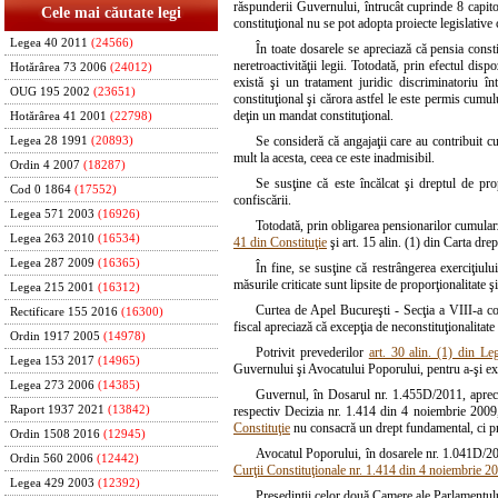
răspunderii Guvernului, întrucât cuprinde 8 capitole
Cele mai căutate legi
constituţional nu se pot adopta proiecte legislative 
Legea 40 2011
(24566)
În toate dosarele se apreciază că pensia consti
neretroactivităţii legii. Totodată, prin efectul disp
Hotărârea 73 2006
(24012)
există şi un tratament juridic discriminatoriu în
OUG 195 2002
(23651)
constituţional şi cărora astfel le este permis cumulu
deţin un mandat constituţional.
Hotărârea 41 2001
(22798)
Se consideră că angajaţii care au contribuit c
Legea 28 1991
(20893)
mult la acesta, ceea ce este inadmisibil.
Ordin 4 2007
(18287)
Se susţine că este încălcat şi dreptul de pro
Cod 0 1864
(17552)
confiscării.
Legea 571 2003
(16926)
Totodată, prin obligarea pensionarilor cumular
Legea 263 2010
(16534)
41 din Constituţie
şi art. 15 alin. (1) din Carta dr
Legea 287 2009
(16365)
În fine, se susţine că restrângerea exerciţiulu
măsurile criticate sunt lipsite de proporţionalitate ş
Legea 215 2001
(16312)
Curtea de Apel Bucureşti - Secţia a VIII-a con
Rectificare 155 2016
(16300)
fiscal apreciază că excepţia de neconstituţionalitate
Ordin 1917 2005
(14978)
Potrivit prevederilor
art. 30 alin. (1) din L
Legea 153 2017
(14965)
Guvernului şi Avocatului Poporului, pentru a-şi exp
Legea 273 2006
(14385)
Guvernul, în Dosarul nr. 1.455D/2011, apreciaz
respectiv Decizia nr. 1.414 din 4 noiembrie 2009
Raport 1937 2021
(13842)
Constituţie
nu consacră un drept fundamental, ci pre
Ordin 1508 2016
(12945)
Avocatul Poporului, în dosarele nr. 1.041D/2011
Ordin 560 2006
(12442)
Curţii Constituţionale nr. 1.414 din 4 noiembrie 2
Legea 429 2003
(12392)
Preşedinţii celor două Camere ale Parlamentulu