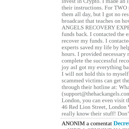
invest in Crypto. I made an i
their instructions. For TWO 
them all day, but I got no re
broadcast that teaches on h
ANGELS RECOVERY EXPERT. H
funds back. I contacted the 
recover my funds. I contact
experts saved my life by hel
hours. I provided necessary 
complete the successful reco
joy asI got my everything bac
I will not hold this to myself
scammed victims can get the
through their hotline at: W
(support@thehackangels.com
London, you can even visit th
46 Red Lion Street, London
really know their stuff! Don’
Decre
ANONIM a comentat