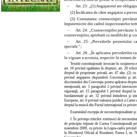
–
Art. 23: „(1) Angajatorul are obligaţia 
(2) Încălcarea de către angajator a preved
(3) Constatarea contravenţiei prevăzut
împuternicite din cadrul inspectoratelor ter
–
Art. 24: „Contravenţiilor prevăzute la
contravenţiilor, aprobată cu modificări şi c
–
Art. 25: „Prevederile prezentului ca
speciale.“;
–
Art. 26: „În aplicarea prevederilor ca
în vigoare a acestuia, respectiv în termen de
Textele constituţionale invocate în susţinerea ex
art. 16 privind egalitatea în drepturi, art. 20 refer
dreptul de proprietate privată, art. 47 alin. (2) cu
privind angajarea răspunderii Guvernului şi art.
discriminării din Convenţia pentru apărarea drepturi
menţionată, art. 1 paragraful 2 privind interzicere
siguranţă, art. 15 paragraful 1 privind dreptul l
fundamentale şi art. 52 privind întinderea şi int
Europene, art. 6 privind valoarea juridică a Carte
dreptul la muncă din Pactul internaţional cu privire 
Examinând excepţia de neconstituţionalitate şi d
I. În privinţa criticilor extrinseci de neconstitu
de principiu reţinute de Curtea Constituţională p
noiembrie 2009, cu privire la Legea-cadru privind s
în Monitorul Oficial al României, Partea I, nr. 7