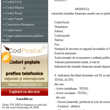
ANEXA 1
Codul Civil
Codul Muncii
MODELUL
Codul Penal
extrasului situatiilor financiare anuale care se public
Codul Vamal
Codul fiscal:
Constitutia Romaniei
Denumirea:
Codul rutier
Adresa:
Codul postal:
Legea administratiei publice
locale
Telefon:
Fax:
Numarul de inscriere in registrul asociatiilor si f
Actul de autorizare:
Actul normativ de recunoastere a utilitatii public
Valoarea patrimoniului initial, in mii lei:
Indicatorii din situatiile financiare anuale depuse
A. Indicatorii din bilant (formular cod 10, in mii 
TOTAL ACTIV,
din care:
- Active imobilizate - TOTAL
Legături cu alte acte
- Active circulante - TOTAL,
din care:
A modificat:
- Stocuri (materiale, productie in curs de executie
Ordin 330 2003 in legatura cu articolul
- Furnizori - debitori
41 din actul Ordonanţa 26 2000