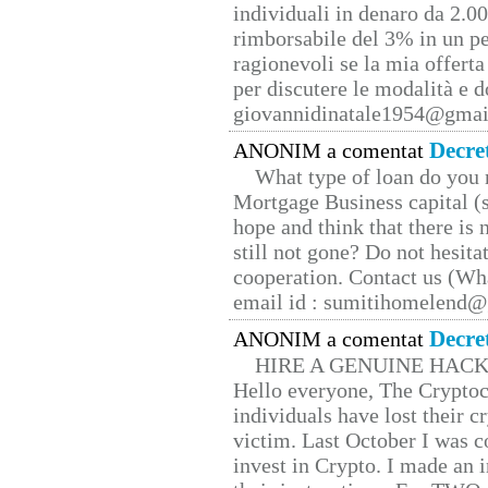
individuali in denaro da 2.00
rimborsabile del 3% in un pe
ragionevoli se la mia offerta
per discutere le modalità e 
giovannidinatale1954@­gmai
Decre
ANONIM a comentat
What type of loan do you 
Mortgage Business capital (s
hope and think that there is
still not gone? Do not hesita
cooperation. Contact us (W
email id : sumitihomelend
Decre
ANONIM a comentat
HIRE A GENUINE HAC
Hello everyone, The Cryptocu
individuals have lost their c
victim. Last October I was 
invest in Crypto. I made an i