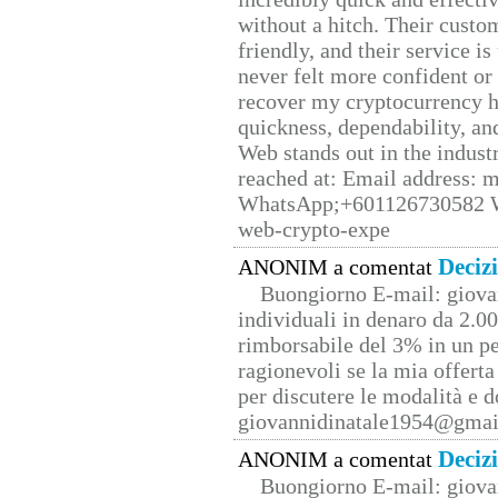
without a hitch. Their custo
friendly, and their service i
never felt more confident or
recover my cryptocurrency h
quickness, dependability, an
Web stands out in the indus
reached at: Email address:
WhatsApp;+601126730582 W
web-crypto-expe
Deciz
ANONIM a comentat
Buongiorno E-mail: giova
individuali in denaro da 2.00
rimborsabile del 3% in un pe
ragionevoli se la mia offerta
per discutere le modalità e 
giovannidinatale1954@­gmai
Deciz
ANONIM a comentat
Buongiorno E-mail: giova