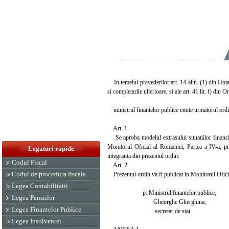
In temeiul prevederilor art. 14 alin. (1) din Hota
si completarile ulterioare, si ale art. 41 lit. f) din
ministrul finantelor publice emite urmatorul ordi
Art. 1
Se aproba modelul extrasului situatiilor financiare 
Monitorul Oficial al Romaniei, Partea a IV-a, pre
Legaturi rapide
integranta din prezentul ordin.
Codul Fiscal
Art. 2
Codul de procedura fiscala
Prezentul ordin va fi publicat in Monitorul Oficia
Legea Contabilitatii
p. Ministrul finantelor publice,
Legea Pensiilor
Gheorghe Gherghina,
Legea Finantelor Publice
secretar de stat
Legea Insolventei