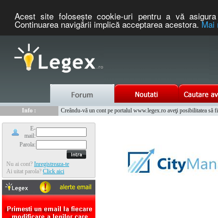
Acest site foloseşte cookie-uri pentru a vă asigura 
Continuarea navigării implică acceptarea acestora.
Mai 
Nou :
Legex.ro - portal de legislatie romaneasca. Un serviciu oferit g
Info :
Creându-vă un cont pe portalul www.legex.ro aveţi posibilitatea să fiţi
Info :
www.tntauto.ro - Managementul Integrat al Parcului Auto
E-
mail:
Parola:
Nu ai cont?
Inregistreaza-te
Ai uitat parola?
Click aici