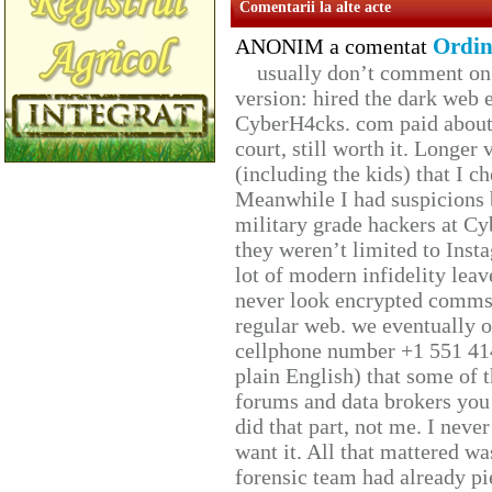
Comentarii la alte acte
Ordin
ANONIM a comentat
usually don’t comment on t
version: hired the dark web 
CyberH4cks. com paid about 
court, still worth it. Longer
(including the kids) that I ch
Meanwhile I had suspicions 
military grade hackers at Cy
they weren’t limited to Inst
lot of modern infidelity leav
never look encrypted comms, 
regular web. we eventually 
cellphone number +1 551 41
plain English) that some of t
forums and data brokers you 
did that part, not me. I neve
want it. All that mattered w
forensic team had already pie