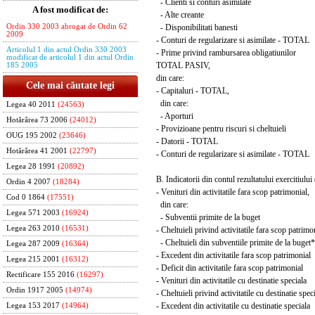
- Clienti si conturi asimilate
A fost modificat de:
- Alte creante
- Disponibilitati banesti
Ordin 330 2003 abrogat de Ordin 62
2009
- Conturi de regularizare si asimilate - TOTAL
Articolul 1 din actul Ordin 330 2003
- Prime privind rambursarea obligatiunilor
modificat de articolul 1 din actul Ordin
TOTAL PASIV,
185 2005
din care:
Cele mai căutate legi
- Capitaluri - TOTAL,
din care:
Legea 40 2011
(24563)
- Aporturi
Hotărârea 73 2006
(24012)
- Provizioane pentru riscuri si cheltuieli
OUG 195 2002
(23646)
- Datorii - TOTAL
Hotărârea 41 2001
(22797)
- Conturi de regularizare si asimilate - TOTAL
Legea 28 1991
(20892)
B. Indicatorii din contul rezultatului exercitiului 
Ordin 4 2007
(18284)
- Venituri din activitatile fara scop patrimonial,
Cod 0 1864
(17551)
din care:
Legea 571 2003
(16924)
- Subventii primite de la buget
Legea 263 2010
(16531)
- Cheltuieli privind activitatile fara scop patrimo
- Cheltuieli din subventiile primite de la buget*
Legea 287 2009
(16364)
- Excedent din activitatile fara scop patrimonial
Legea 215 2001
(16312)
- Deficit din activitatile fara scop patrimonial
Rectificare 155 2016
(16297)
- Venituri din activitatile cu destinatie speciala
Ordin 1917 2005
(14974)
- Cheltuieli privind activitatile cu destinatie spec
- Excedent din activitatile cu destinatie speciala
Legea 153 2017
(14964)