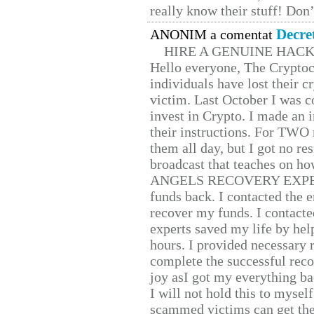
really know their stuff! Don’
Decre
ANONIM a comentat
HIRE A GENUINE HAC
Hello everyone, The Cryptocu
individuals have lost their c
victim. Last October I was 
invest in Crypto. I made an i
their instructions. For TWO 
them all day, but I got no re
broadcast that teaches on h
ANGELS RECOVERY EXPERT. H
funds back. I contacted the 
recover my funds. I contact
experts saved my life by hel
hours. I provided necessary 
complete the successful reco
joy asI got my everything bac
I will not hold this to myself
scammed victims can get the