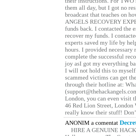
their instructions. For TWO 
them all day, but I got no re
broadcast that teaches on h
ANGELS RECOVERY EXPERT. H
funds back. I contacted the 
recover my funds. I contact
experts saved my life by hel
hours. I provided necessary 
complete the successful reco
joy asI got my everything bac
I will not hold this to myself
scammed victims can get the
through their hotline at: W
(support@thehackangels.com
London, you can even visit th
46 Red Lion Street, London
really know their stuff! Don’
Decre
ANONIM a comentat
HIRE A GENUINE HAC