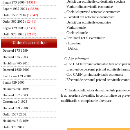
- Deficit din activitatile cu destinatie speciala
Legea 273 2006
(14381)
- Venituri din activitatile economice
Raport 1937 2021
(13839)
- Cheltuieli privind activitatile economice
Ordin 1508 2016
(12942)
- Excedent din activitatile economice
Ordin 560 2006
(12441)
- Deficit din activitatile economice
- Venituri totale
Legea 429 2003
(12391)
- Cheltuieli totale
Ordin 976 1998
(12127)
- Rezultatul net al exercitiului:
Ultimele acte citite
- Excedent
- Deficit
Decretul 175 1999
Decretul 625 2003
C. Alte informatii:
Hotărârea 765 2013
- Cod CAEN privind activitatile fara scop patri
- Efectivul de personal privind activitatile fara s
Decretul 1650 2009
- Cod CAEN privind activitatile economice
Rectificare 129 2000
- Efectivul de personal privind activitatile econo
Legea 429 2003
Hotărârea 681 1995
*) Totalul cheltuielilor din subventiile primite de l
le au acordat subventiile, in conformitate cu prev
Decretul 857 2003
modificarile si completarile ulterioare.
Constitutia 0 1923
Decretul 309 2008
Ordin 1537 2006
Hotărârea 713 1994
Ordin 378 2002