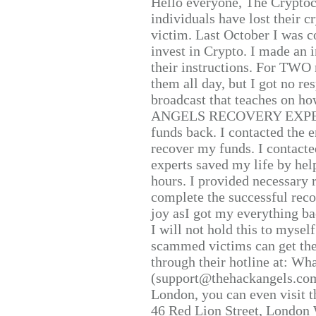
Hello everyone, The Cryptocu
individuals have lost their c
victim. Last October I was 
invest in Crypto. I made an i
their instructions. For TWO 
them all day, but I got no re
broadcast that teaches on h
ANGELS RECOVERY EXPERT. H
funds back. I contacted the 
recover my funds. I contact
experts saved my life by hel
hours. I provided necessary 
complete the successful reco
joy asI got my everything bac
I will not hold this to myself
scammed victims can get the
through their hotline at: W
(support@thehackangels.com
London, you can even visit th
46 Red Lion Street, London