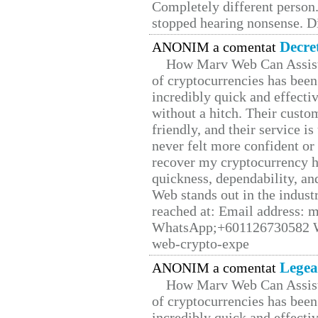
Completely different person
stopped hearing nonsense. Di
Decre
ANONIM a comentat
How Marv Web Can Assist
of cryptocurrencies has be
incredibly quick and effecti
without a hitch. Their custo
friendly, and their service i
never felt more confident or
recover my cryptocurrency h
quickness, dependability, an
Web stands out in the indus
reached at: Email address:
WhatsApp;+601126730582 W
web-crypto-expe
Legea
ANONIM a comentat
How Marv Web Can Assist
of cryptocurrencies has be
incredibly quick and effecti