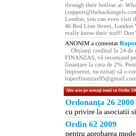
through their hotline at: W
(support@thehackangels.com
London, you can even visit th
46 Red Lion Street, London
really know their stuff! Don’
Rapor
ANONIM a comentat
Obțineți creditul în 24 d
FINANZAS, vă recomand pent
finanțare la cota de 2%. Pent
împrumut, nu ezitați să o con
lopezfinanzas95@gmail.co
Alte acte pe aceeaşi temă cu Ordin 33
Ordonanţa 26 2000
cu privire la asociatii s
Ordin 62 2009
pentru aprobarea modelu