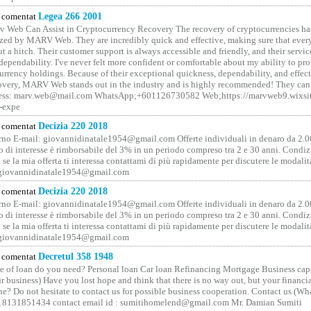
comentat
Legea 266 2001
 Web Can Assist in Cryptocurrency Recovery The recovery of cryptocurrencies ha
ized by MARV Web. They are incredibly quick and effective, making sure that ever
t a hitch. Their customer support is always accessible and friendly, and their servi
 dependability. I've never felt more confident or comfortable about my ability to pr
rrency holdings. Because of their exceptional quickness, dependability, and effect
covery, MARV Web stands out in the industry and is highly recommended! They can 
ess: marv.web@mail.com WhatsApp;+601126730582 Web;https://marvweb9.wixsi
-expe
comentat
Decizia 220 2018
no E-mail: giovannidinatale1954@­gmail.­com Offerte individuali in denaro da 2.0
o di interesse è rimborsabile del 3% in un periodo compreso tra 2 e 30 anni. Condiz
 se la mia offerta ti interessa contattami di più rapidamente per discutere le modali
 giovannidinatale1954@­gmail.­com
comentat
Decizia 220 2018
no E-mail: giovannidinatale1954@­gmail.­com Offerte individuali in denaro da 2.0
o di interesse è rimborsabile del 3% in un periodo compreso tra 2 e 30 anni. Condiz
 se la mia offerta ti interessa contattami di più rapidamente per discutere le modali
 giovannidinatale1954@­gmail.­com
comentat
Decretul 358 1948
 of loan do you need? Personal loan Car loan Refinancing Mortgage Business capit
 business) Have you lost hope and think that there is no way out, but your financi
one? Do not hesitate to contact us for possible business cooperation. Contact us (W
8131851434 contact email id : sumitihomelend@gmail.com Mr. Damian Sumiti