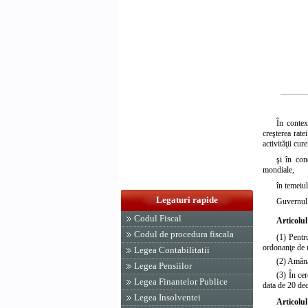
În contex
creşterea rate
activităţii cure
şi în con
mondiale,
în temeiu
Legaturi rapide
Guvernul 
Codul Fiscal
Articolul
Codul de procedura fiscala
(1) Pentr
ordonanţe de 
Legea Contabilitatii
(2) Amânar
Legea Pensiilor
(3) În ce
Legea Finantelor Publice
data de 20 dec
Legea Insolventei
Articolul