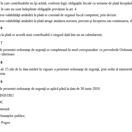
 în care contribuabilii nu îşi achită, conform legii, obligaţiile fiscale cu termene de plată începân
 în care nu sunt îndeplinite obligaţiile prevăzute la art. 4.
rea valabilităţii amânării la plată se constată de organul fiscal competent, prin decizie.
rea valabilităţii amânării la plată atrage anularea acesteia, precum şi începerea sau continuarea, du
 6
la plată se acordă unui contribuabil o singură dată într-un an calendaristic.
 7
ile prezentei ordonanţe de urgenţă se completează în mod corespunzător cu prevederile
Ordonanţ
 ulterioare.
 8
 de 15 zile de la data intrării în vigoare a prezentei ordonanţe de urgenţă, prin ordin al ministr
teia.
 9
ile prezentei ordonanţe de urgenţă se aplică până la data de 30 iunie 2010.
INISTRU
OC
mnează:
finanţelor publice,
 Pogea