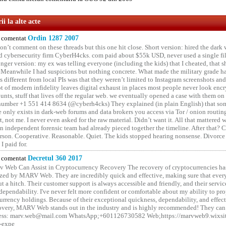
i la alte acte
comentat
Ordin 1287 2007
on’t comment on these threads but this one hit close. Short version: hired the dark 
 cybersecurity firm CyberH4cks. com paid about $55k USD, never used a single file 
onger version: my ex was telling everyone (including the kids) that I cheated, that s
. Meanwhile I had suspicions but nothing concrete. What made the military grade ha
different from local PIs was that they weren’t limited to Instagram screenshots and
ot of modern infidelity leaves digital exhaust in places most people never look en
unts, stuff that lives off the regular web. we eventually opened a case with them on
number +1 551 414 8634 (@cyberh4cks) They explained (in plain English) that som
e only exists in dark-web forums and data brokers you access via Tor / onion routin
rt, not me. I never even asked for the raw material. Didn’t want it. All that mattered 
n independent forensic team had already pieced together the timeline. After that?
erson. Cooperative. Reasonable. Quiet. The kids stopped hearing nonsense. Divorce
I paid for.
comentat
Decretul 360 2017
 Web Can Assist in Cryptocurrency Recovery The recovery of cryptocurrencies ha
ized by MARV Web. They are incredibly quick and effective, making sure that ever
t a hitch. Their customer support is always accessible and friendly, and their servi
 dependability. I've never felt more confident or comfortable about my ability to pr
rrency holdings. Because of their exceptional quickness, dependability, and effect
covery, MARV Web stands out in the industry and is highly recommended! They can 
ess: marv.web@mail.com WhatsApp;+601126730582 Web;https://marvweb9.wixsi
-expe