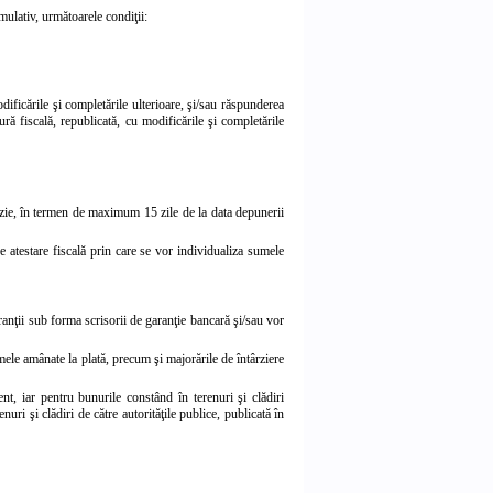
umulativ, următoarele condiţii:
ificările şi completările ulterioare, şi/sau răspunderea
ră fiscală
, republicată, cu modificările şi completările
izie, în termen de maximum 15 zile de la data depunerii
de atestare fiscală prin care se vor individualiza sumele
ranţii sub forma scrisorii de garanţie bancară şi/sau vor
umele amânate la plată, precum şi majorările de întârziere
nt, iar pentru bunurile constând în terenuri şi clădiri
ri şi clădiri de către autorităţile publice, publicată în