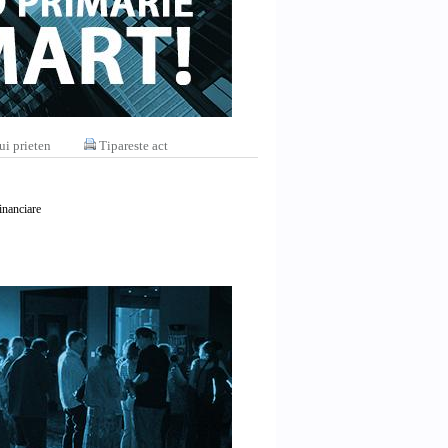
ui prieten
Tipareste act
financiare