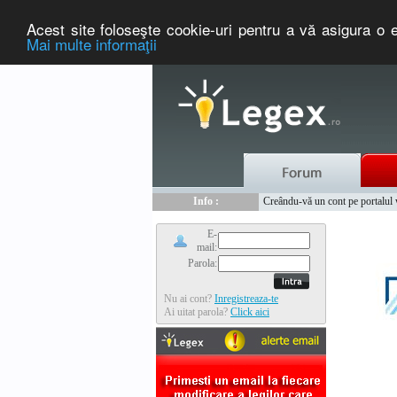
Acest site foloseşte cookie-uri pentru a vă asigura o e
Mai multe informaţii
Nou :
Legex.ro - portal de legislati
Info :
Creându-vă un cont pe portalul ww
Info :
www.tntauto.ro - Managementul 
E-
mail:
Parola:
Nu ai cont?
Inregistreaza-te
Ai uitat parola?
Click aici