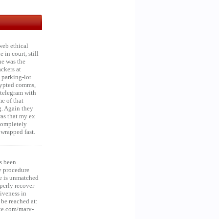
web ethical
in court, still
he was the
ckers at
 parking-lot
crypted comms,
 telegram with
e of that
g. Again they
was that my ex
 Completely
 wrapped fast.
s been
y procedure
ce is unmatched
operly recover
iveness in
be reached at:
te.com/marv-