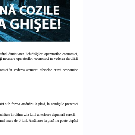
ând diminuarea lichidităţilor operatorilor economici,
tăţi necesare operatorilor economici în vederea derulării
nomici în vederea atenuării efectelor crizei economice
iri sub forma amânării la plată, în condiţiile prezentei
chitate în ultima zi a lunii anterioare depunerii cererii.
fi mai mare de 6 luni. Amânarea la plată nu poate depăşi