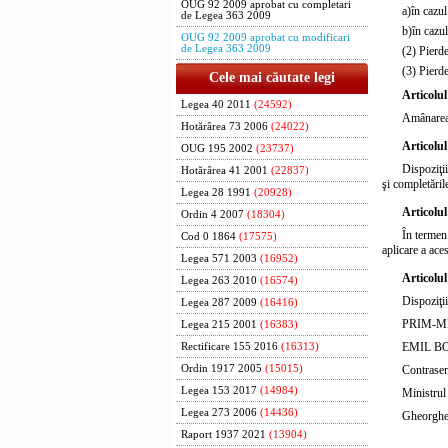
OUG 92 2009 aprobat cu completari
a)
în cazul
de Legea 363 2009
b)
în cazul
OUG 92 2009 aprobat cu modificari
de Legea 363 2009
(2) Pierde
(3) Pierde
Cele mai căutate legi
Articolul
Legea 40 2011
(24592)
Amânarea 
Hotărârea 73 2006
(24022)
Articolul
OUG 195 2002
(23737)
Dispoziţi
Hotărârea 41 2001
(22837)
şi completările
Legea 28 1991
(20928)
Articolul
Ordin 4 2007
(18304)
În termen
Cod 0 1864
(17575)
aplicare a aces
Legea 571 2003
(16952)
Articolul
Legea 263 2010
(16574)
Dispoziţi
Legea 287 2009
(16416)
PRIM-M
Legea 215 2001
(16383)
EMIL B
Rectificare 155 2016
(16313)
Contrase
Ordin 1917 2005
(15015)
Legea 153 2017
(14984)
Ministrul 
Legea 273 2006
(14436)
Gheorghe
Raport 1937 2021
(13904)