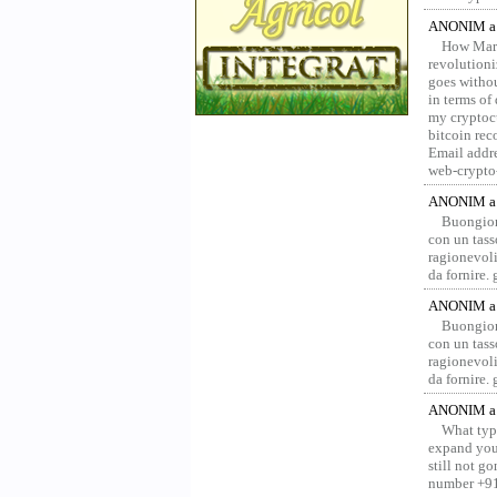
ANONIM a 
How Marv
revolution
goes withou
in terms of
my cryptocu
bitcoin re
Email addr
web-crypto
ANONIM a 
Buongior
con un tass
ragionevoli
da fornire.
ANONIM a 
Buongior
con un tass
ragionevoli
da fornire.
ANONIM a 
What type
expand your
still not g
number +91