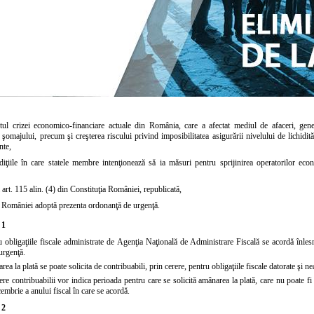
tul crizei economico-financiare actuale din România, care a afectat mediul de afaceri, gener
i şomajului, precum şi creşterea riscului privind imposibilitatea asigurării nivelului de lichidi
nte,
diţiile în care statele membre intenţionează să ia măsuri pentru sprijinirea operatorilor eco
l
art. 115 alin. (4) din Constituţia
României, republicată,
României adoptă prezenta ordonanţă de urgenţă.
 1
u obligaţiile fiscale administrate de Agenţia Naţională de Administrare Fiscală se acordă înlesn
urgenţă.
ea la plată se poate solicita de contribuabili, prin cerere, pentru obligaţiile fiscale datorate şi nea
rere contribuabilii vor indica perioada pentru care se solicită amânarea la plată, care nu poate 
embrie a anului fiscal în care se acordă.
 2