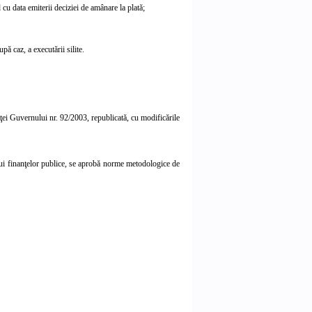
d cu data emiterii deciziei de amânare la plată;
pă caz, a executării silite.
ei Guvernului nr. 92/2003
, republicată, cu modificările
ului finanţelor publice, se aprobă norme metodologice de