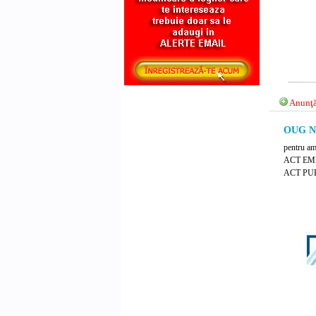
Anunţă
OUG Nr
pentru amâ
ACT EMI
ACT PUB