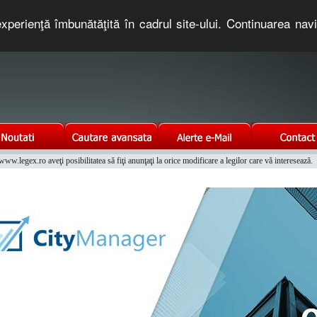
xperienţă îmbunătăţită în cadrul site-ului. Continuarea nav
e romaneasca. Un serviciu oferit gratuit de TNT COMPUTERS
w.legex.ro aveţi posibilitatea să fiţi anunţaţi la orice modificare a legilor care vă interesează.
Integrat al Parcului Auto