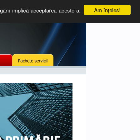
Am înţeles!
igării implică acceptarea acestora.