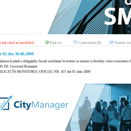
-mă când se modifică
Fişă act
Comentarii (0)
Trimite un
.92 din 30.06.2009
narea la plată a obligaţiilor fiscale neachitate la termen ca urmare a efectelor crizei economico-
S DE: Guvernul Romaniei
LICAT ÎN MONITORUL OFICIAL NR. 457 din 01 iulie 2009