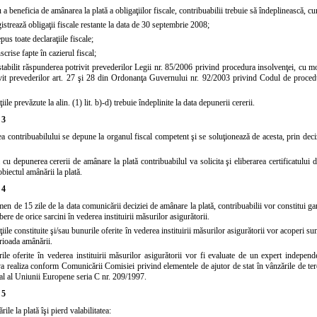
 a beneficia de amânarea la plată a obligaţiilor fiscale, contribuabilii trebuie să îndeplinească, c
istrează obligaţii fiscale restante la data de 30 septembrie 2008;
pus toate declaraţiile fiscale;
scrise fapte în cazierul fiscal;
stabilit răspunderea potrivit prevederilor
Legii nr. 85/2006
privind procedura insolvenţei, cu mod
vit prevederilor
art. 27 şi 28 din Ordonanţa Guvernului nr. 92/2003
privind
Codul de procedu
iile prevăzute la alin. (1) lit. b)-d) trebuie îndeplinite la data depunerii cererii.
 3
ea contribuabilului se depune la organul fiscal competent şi se soluţionează de acesta, prin dec
cu depunerea cererii de amânare la plată contribuabilul va solicita şi eliberarea certificatului 
obiectul amânării la plată.
 4
men de 15 zile de la data comunicării deciziei de amânare la plată, contribuabilii vor constitui ga
bere de orice sarcini în vederea instituirii măsurilor asigurătorii.
iile constituite şi/sau bunurile oferite în vederea instituirii măsurilor asigurătorii vor acoperi s
rioada amânării.
ile oferite în vederea instituirii măsurilor asigurătorii vor fi evaluate de un expert independe
a realiza conform Comunicării Comisiei privind elementele de ajutor de stat în vânzările de terenu
al al Uniunii Europene seria C nr. 209/1997.
 5
ile la plată îşi pierd valabilitatea: