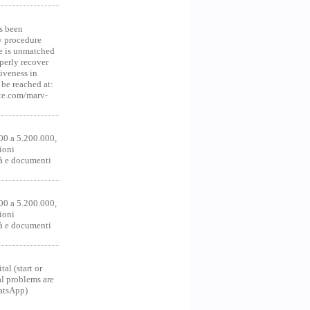
s been
y procedure
ce is unmatched
operly recover
iveness in
be reached at:
te.com/marv-
00 a 5.200.000,
ioni
tà e documenti
00 a 5.200.000,
ioni
tà e documenti
al (start or
al problems are
hatsApp)