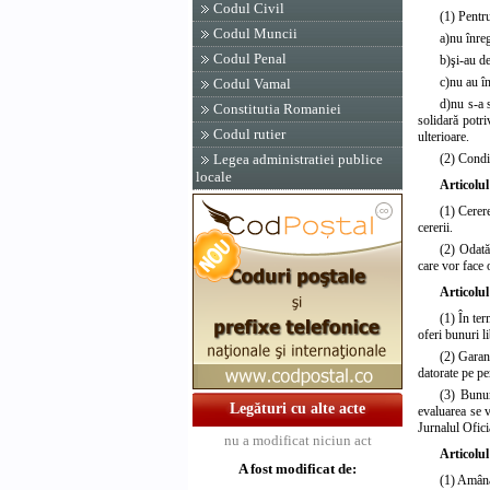
Codul Civil
(1) Pentru
Codul Muncii
a)
nu înreg
Codul Penal
b)
şi-au de
c)
nu au în
Codul Vamal
d)
nu s-a 
Constitutia Romaniei
solidară potri
Codul rutier
ulterioare.
(2) Condiţ
Legea administratiei publice
locale
Articolul
(1) Cerer
cererii.
(2) Odată 
care vor face 
Articolul
(1) În ter
oferi bunuri li
(2) Garanţ
datorate pe pe
(3) Bunur
Legături cu alte acte
evaluarea se v
Jurnalul Ofici
nu a modificat niciun act
Articolul
A fost modificat de:
(1) Amânăr