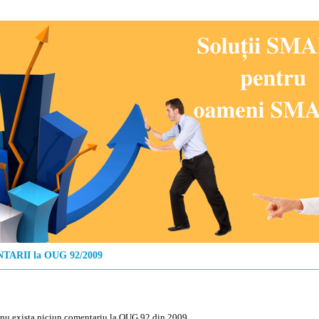
ARII la OUG 92/2009
u exista niciun comentariu la OUG 92 din 2009