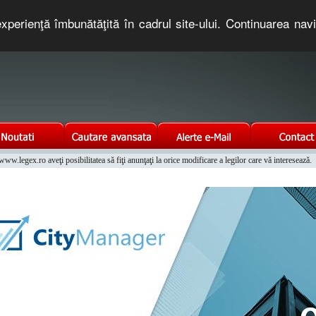
xperienţă îmbunătăţită în cadrul site-ului. Continuarea nav
e romaneasca. Un serviciu oferit gratuit de TNT COMPUTERS
w.legex.ro aveţi posibilitatea să fiţi anunţaţi la orice modificare a legilor care vă interesează.
Integrat al Parcului Auto