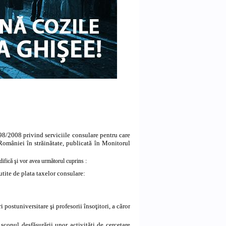
198/2008 privind serviciile consulare pentru care
 României în străinătate, publicată în Monitorul
ifică
şi vor avea
următorul
cuprins
:
utite de plata taxelor consulare:
 postuniversitare şi profesorii însoţitori, a căror
scopul desfăşurării unor activităţi de cercetare