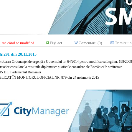
-mă când se modifică
Fişă act
Comentarii (0)
Trimite un
r.291 din 20.11.2015
probarea Ordonanţei de urgenţă a Guvernului nr. 64/2014 pentru modificarea Legii nr. 198/2008 p
 taxelor consulare la misiunile diplomatice şi oficiile consulare ale României în străinătate
 DE: Parlamentul Romaniei
LICAT ÎN MONITORUL OFICIAL NR. 879 din 24 noiembrie 2015