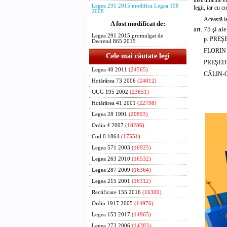
instrumente el
Legea 291 2015 modifica Legea 198
legii, iar cu 
2008
Această l
A fost modificat de:
art. 75 şi al
Legea 291 2015 promulgat de
p. PRE
Decretul 865 2015
FLORIN
Cele mai căutate legi
PREŞED
Legea 40 2011
(24565)
CĂLIN-
Hotărârea 73 2006
(24012)
OUG 195 2002
(23651)
Hotărârea 41 2001
(22798)
Legea 28 1991
(20893)
Ordin 4 2007
(18286)
Cod 0 1864
(17551)
Legea 571 2003
(16925)
Legea 263 2010
(16532)
Legea 287 2009
(16364)
Legea 215 2001
(16312)
Rectificare 155 2016
(16300)
Ordin 1917 2005
(14976)
Legea 153 2017
(14965)
Legea 273 2006
(14383)