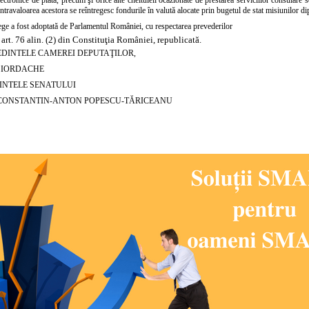
ectronice de plată, precum şi orice alte cheltuieli ocazionate de prestarea serviciilor consulare s
contravaloarea acestora se reîntregesc fondurile în valută alocate prin bugetul de stat misiunilor d
ege a fost adoptată de Parlamentul României, cu respectarea prevederilor
e art. 76 alin. (2) din Constituţia României, republicată.
ŞEDINTELE CAMEREI DEPUTAŢILOR,
 IORDACHE
INTELE SENATULUI
CONSTANTIN-ANTON POPESCU-TĂRICEANU