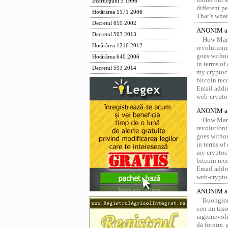
Instrucţiuni 5 1996
different p
Hotărârea 1171 2006
That’s what 
Decretul 619 2002
ANONIM a 
Decretul 503 2013
How Marv
Hotărârea 1216 2012
revolution
goes withou
Hotărârea 640 2006
in terms of
Decretul 593 2014
my cryptocu
bitcoin re
Email addr
web-crypto
ANONIM a 
How Marv
revolution
goes withou
in terms of
my cryptocu
bitcoin re
Email addr
web-crypto
ANONIM a 
Buongior
con un tass
ragionevoli
da fornire.