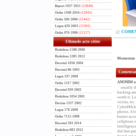
Raport 1937 2021
(13840)
Ordin 1508 2016
(12945)
Ordin 560 2006
(12442)
Legea 429 2003
(12392)
COMENT
Ordin 976 1998
(12127)
Ultimele acte citite
Hotărârea 1188 2000
Hotărârea 1285 2012
Momentan n
Decretul 1056 2004
Decretul 86 1993
Comentari
Legea 337 2009
ANONIM a 
Ordin 1317 2002
usually d
Decretul 959 2002
hacking and
Hotărârea 1054 2001
worth it. L
victim, etc
Decizia 1337 2002
CyberH4cks 
Legea 176 2009
photos. A l
burner acco
Ordin 7115 1998
cellphone 
Decretul 593 2014
intelligenc
Hotărârea 683 2012
did that pa
found out a