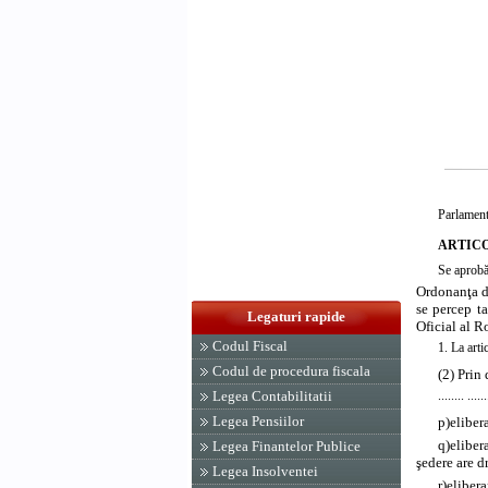
Parlament
ARTICO
Se aprob
Ordonanţa d
se percep ta
Legaturi rapide
Oficial al R
Codul Fiscal
1. La arti
Codul de procedura fiscala
(2) Prin
........ ......
Legea Contabilitatii
Legea Pensiilor
p)
eliber
q)
eliber
Legea Finantelor Publice
şedere are d
Legea Insolventei
r)
eliber