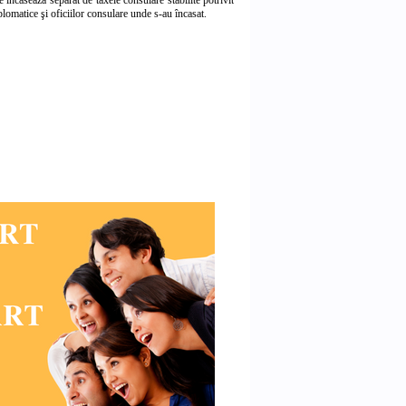
e încasează separat de taxele consulare stabilite potrivit
iplomatice şi oficiilor consulare unde s-au încasat.