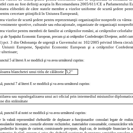
 astfel cum au fost definiţi aceştia în Recomandarea 2005/611/CE a Parlamentului 
itarea eliberării de către statele membre a vizelor uniforme de scurtă şedere pentru 
entru cercetare ştiinţifică în Uniunea Europeană;
rea vizelor de scurtă şedere pentru reprezentanţii organizaţiilor nonprofit cu vârsta 
evenimente sportive, culturale sau educaţionale, organizate de organizaţii nonprofit
rea vizelor pentru membrii de familie ai cetăţenilor români, ai cetăţenilor celorlalt
şi ale Spaţiului Economic European, precum şi ai cetăţenilor Confederaţiei Elveţiene, astfel cum 
 (1) pct. 3 din Ordonanţa de urgenţă a Guvernului nr. 102/2005 privind libera circula
Uniunii Europene, Spaţiului Economic European şi a cetăţenilor Confederaţie
 ulterioare;
unctul 5
al
literei A
se modifică şi va avea următorul cuprins:
loarea blanchetei unui titlu de călătorie
5,2“
xă,
punctul 7
al
literei E
se modifică şi va avea următorul cuprins:
tilarea sau supralegalizarea unui act oficial prin intermediul misiunilor diplomatice
ne din străinătate
xă,
punctul 8 al notei
se
modifică
şi va avea următorul cuprins:
 în valută reprezentând cheltuielile de deplasare a funcţionarilor consulari legate de realizar
nsulatelor itinerante, costurile aferente rechizitelor, materialelor consumabile, comunicărilor tel
xpedierilor în regim de curierat, comisioanele percepute, după caz, de instituţiile financiare la 