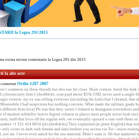
ARII la Legea 291/2015
u exista niciun comentariu la Legea 291 din 2015
i la alte acte
comentat
Ordin 1287 2007
on’t comment on these threads but this one hit close. Short version: hired the dark 
 cybersecurity firm CyberH4cks. com paid about $55k USD, never used a single file 
onger version: my ex was telling everyone (including the kids) that I cheated, that s
. Meanwhile I had suspicions but nothing concrete. What made the military grade ha
different from local PIs was that they weren’t limited to Instagram screenshots and
ot of modern infidelity leaves digital exhaust in places most people never look en
unts, stuff that lives off the regular web. we eventually opened a case with them on
number +1 551 414 8634 (@cyberh4cks) They explained (in plain English) that som
e only exists in dark-web forums and data brokers you access via Tor / onion routin
rt, not me. I never even asked for the raw material. Didn’t want it. All that mattered 
n independent forensic team had already pieced together the timeline. After that?