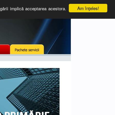
Am înţeles!
igării implică acceptarea acestora.