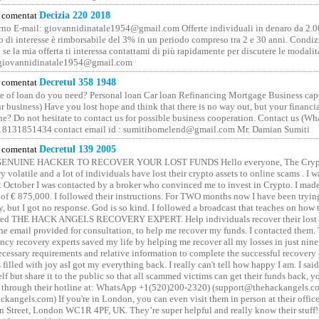
comentat
Decizia 220 2018
no E-mail: giovannidinatale1954@­gmail.­com Offerte individuali in denaro da 2.0
o di interesse è rimborsabile del 3% in un periodo compreso tra 2 e 30 anni. Condiz
 se la mia offerta ti interessa contattami di più rapidamente per discutere le modali
 giovannidinatale1954@­gmail.­com
comentat
Decretul 358 1948
 of loan do you need? Personal loan Car loan Refinancing Mortgage Business capit
 business) Have you lost hope and think that there is no way out, but your financi
one? Do not hesitate to contact us for possible business cooperation. Contact us (W
8131851434 contact email id : sumitihomelend@gmail.com Mr. Damian Sumiti
comentat
Decretul 139 2005
GENUINE HACKER TO RECOVER YOUR LOST FUNDS Hello everyone, The Crypt
y volatile and a lot of individuals have lost their crypto assets to online scams . I w
t October I was contacted by a broker who convinced me to invest in Crypto. I made 
of € 875,000. I followed their instructions. For TWO months now I have been tryin
y, but I got no response. God is so kind. I followed a broadcast that teaches on how
lled THE HACK ANGELS RECOVERY EXPERT. Help individuals recover their lost f
he email provided for consultation, to help me recover my funds. I contacted them.
ncy recovery experts saved my life by helping me recover all my losses in just nine 
cessary requirements and relative information to complete the successful recovery
 filled with joy asI got my everything back. I really can't tell how happy I am. I said
elf but share it to the public so that all scammed victims can get their funds back, 
 through their hotline at: WhatsApp +1(520)200-2320) (support@thehackangels.c
kangels.com) If you're in London, you can even visit them in person at their office
 Street, London WC1R 4PF, UK. They’re super helpful and really know their stuff!