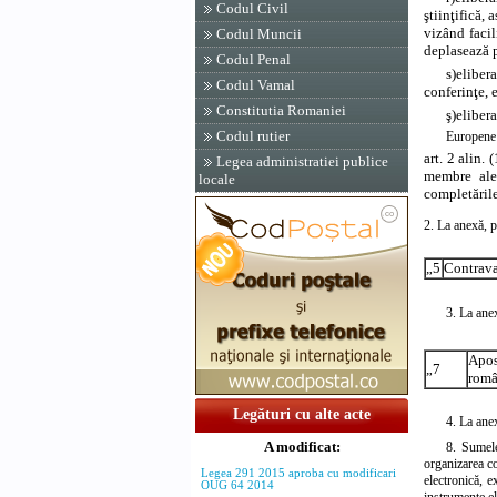
Codul Civil
ştiinţifică,
vizând facil
Codul Muncii
deplasează p
Codul Penal
s)
elibera
Codul Vamal
conferinţe, 
Constitutia Romaniei
ş)
elibera
Codul rutier
Europene 
art. 2 alin.
Legea administratiei publice
membre ale 
locale
completările
2. La anexă,
p
„5
Contrava
3. La ane
Apos
„7
româ
Legături cu alte acte
4. La ane
A modificat:
8. Sumele
organizarea co
Legea 291 2015 aproba cu modificari
electronică, e
OUG 64 2014