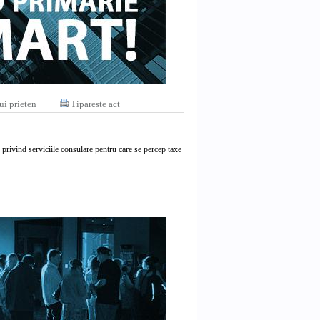
ui prieten
Tipareste act
rivind serviciile consulare pentru care se percep taxe