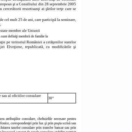
European şi a Consiliului din 28 septembrie 2005
cercetătorii resortisanţi ai ţărilor terţe care se
de cel mult 25 de ani, care participă la seminare,
;
e state membre ale Uniunii
sunt definiţi membrii de familie la
ţie pe teritoriul României a cetăţenilor statelor
i Elveţiene, republicată, cu modificările şi
 sau al oficiilor consulare
30“
ea atribuţiilor consulare, cheltuielile necesare pentru
efonice, corespondenţei prin fax şi prin poşta scrisă sau
achitarea taxelor consulare prin transfer bancar sau prin