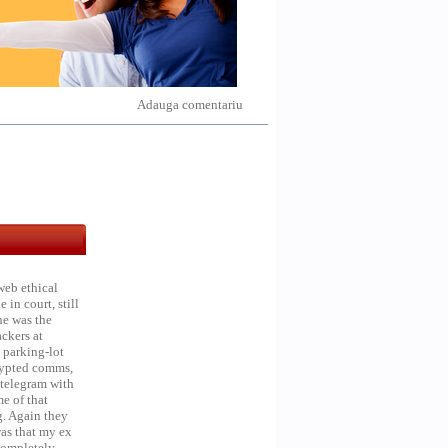
Adauga comentariu
web ethical
in court, still
he was the
ckers at
 parking-lot
crypted comms,
 telegram with
e of that
g. Again they
was that my ex
 Completely