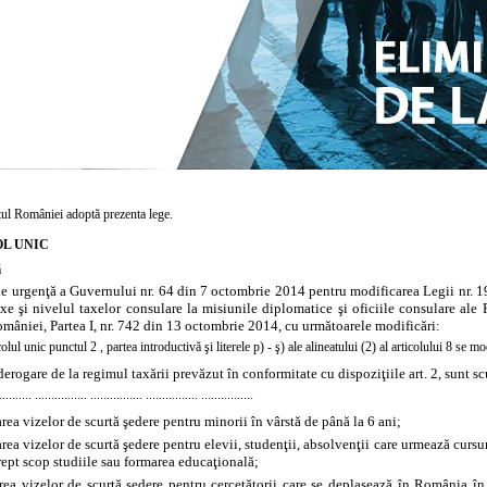
ul României adoptă prezenta lege.
L UNIC
ă
e urgenţă a Guvernului nr. 64 din 7 octombrie 2014 pentru modificarea
Legii nr. 
xe şi nivelul taxelor consulare la misiunile diplomatice şi oficiile consulare ale
omâniei, Partea I, nr. 742 din 13 octombrie 2014, cu următoarele modificări:
colul unic
punctul 2
,
partea introductivă
şi
literele
p)
-
ş)
ale
alineatului
(2)
al
articolului 8 se
mod
 derogare de la regimul taxării prevăzut în conformitate cu dispoziţiile art. 2, sunt sc
.......... ................ ................ ................ ................
area vizelor de scurtă şedere pentru minorii în vârstă de până la 6 ani;
area vizelor de scurtă şedere pentru elevii, studenţii, absolvenţii care urmează cursuri
rept scop studiile sau formarea educaţională;
area vizelor de scurtă şedere pentru cercetătorii care se deplasează în România în 