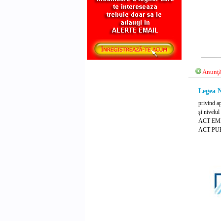
Anunţă
Legea N
privind a
şi nivelul
ACT EMIS
ACT PUB