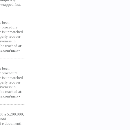
 wrapped fast.
s been
y procedure
ce is unmatched
operly recover
iveness in
be reached at:
te.com/marv-
s been
y procedure
ce is unmatched
operly recover
iveness in
be reached at:
te.com/marv-
00 a 5.200.000,
ioni
tà e documenti