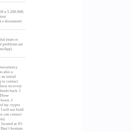
00 a 5.200.000,
ioni
tà e documenti
al (start or
al problems are
hatsApp)
ocurrency
as also a
an initial
g to contact
 these recovery
unds back. I
 These
hours. I
 of my crypto
 I will not hold
you can contact
om).
 located at 45-
 Don’t hesitate