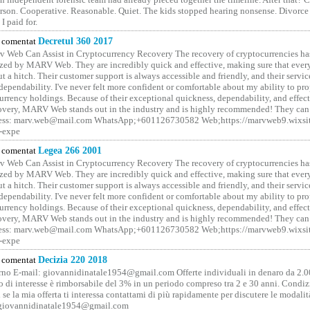
erson. Cooperative. Reasonable. Quiet. The kids stopped hearing nonsense. Divorce
I paid for.
comentat
Decretul 360 2017
 Web Can Assist in Cryptocurrency Recovery The recovery of cryptocurrencies ha
ized by MARV Web. They are incredibly quick and effective, making sure that ever
t a hitch. Their customer support is always accessible and friendly, and their servi
 dependability. I've never felt more confident or comfortable about my ability to pr
rrency holdings. Because of their exceptional quickness, dependability, and effect
covery, MARV Web stands out in the industry and is highly recommended! They can 
ess: marv.web@mail.com WhatsApp;+601126730582 Web;https://marvweb9.wixsi
-expe
comentat
Legea 266 2001
 Web Can Assist in Cryptocurrency Recovery The recovery of cryptocurrencies ha
ized by MARV Web. They are incredibly quick and effective, making sure that ever
t a hitch. Their customer support is always accessible and friendly, and their servi
 dependability. I've never felt more confident or comfortable about my ability to pr
rrency holdings. Because of their exceptional quickness, dependability, and effect
covery, MARV Web stands out in the industry and is highly recommended! They can 
ess: marv.web@mail.com WhatsApp;+601126730582 Web;https://marvweb9.wixsi
-expe
comentat
Decizia 220 2018
no E-mail: giovannidinatale1954@­gmail.­com Offerte individuali in denaro da 2.0
o di interesse è rimborsabile del 3% in un periodo compreso tra 2 e 30 anni. Condiz
 se la mia offerta ti interessa contattami di più rapidamente per discutere le modali
 giovannidinatale1954@­gmail.­com