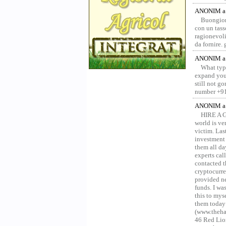
ANONIM a 
Buongior
con un tass
ragionevoli
da fornire.
ANONIM a 
What type
expand your
still not g
number +91
ANONIM a 
HIRE A 
world is ver
victim. Las
investment 
them all da
experts ca
contacted t
cryptocurre
provided ne
funds. I was
this to mys
them today
(www.thehac
46 Red Lion