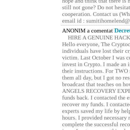
hope and think that there is
still not gone? Do not hesita
cooperation. Contact us (W
email id : sumitihomelend
Decre
ANONIM a comentat
HIRE A GENUINE HAC
Hello everyone, The Cryptocu
individuals have lost their c
victim. Last October I was 
invest in Crypto. I made an i
their instructions. For TWO 
them all day, but I got no re
broadcast that teaches on h
ANGELS RECOVERY EXPERT. H
funds back. I contacted the 
recover my funds. I contact
experts saved my life by hel
hours. I provided necessary 
complete the successful reco