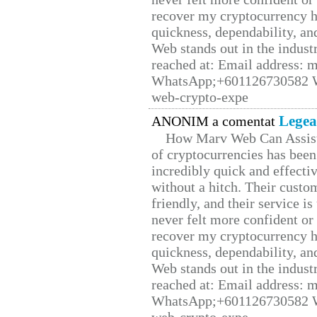
recover my cryptocurrency h
quickness, dependability, an
Web stands out in the indus
reached at: Email address:
WhatsApp;+601126730582 W
web-crypto-expe
Legea
ANONIM a comentat
How Marv Web Can Assist
of cryptocurrencies has be
incredibly quick and effecti
without a hitch. Their custo
friendly, and their service i
never felt more confident or
recover my cryptocurrency h
quickness, dependability, an
Web stands out in the indus
reached at: Email address:
WhatsApp;+601126730582 W