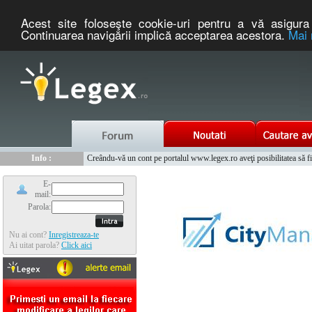
Acest site foloseşte cookie-uri pentru a vă asigura 
Continuarea navigării implică acceptarea acestora.
Mai 
Nou :
Legex.ro - portal de legislatie romaneasca. Un serviciu oferit g
Info :
Creându-vă un cont pe portalul www.legex.ro aveţi posibilitatea să fiţi
Info :
www.tntauto.ro - Managementul Integrat al Parcului Auto
E-
mail:
Parola:
Nu ai cont?
Inregistreaza-te
Ai uitat parola?
Click aici