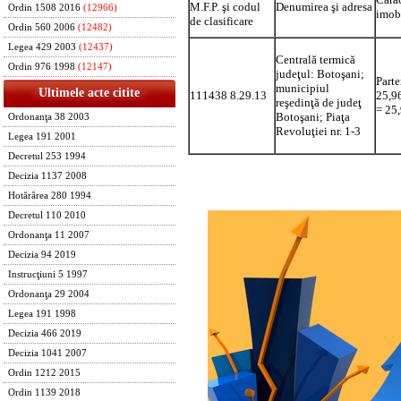
M.F.P. şi codul
Denumirea şi adresa
Ordin 1508 2016
(12966)
imob
de clasificare
Ordin 560 2006
(12482)
Legea 429 2003
(12437)
Centrală termică
Ordin 976 1998
(12147)
judeţul: Botoşani;
Parte
municipiul
Ultimele acte citite
111438 8.29.13
25,96
reşedinţă de judeţ
= 25
Botoşani; Piaţa
Ordonanţa 38 2003
Revoluţiei nr. 1-3
Legea 191 2001
Decretul 253 1994
Decizia 1137 2008
Hotărârea 280 1994
Decretul 110 2010
Ordonanţa 11 2007
Decizia 94 2019
Instrucţiuni 5 1997
Ordonanţa 29 2004
Legea 191 1998
Decizia 466 2019
Decizia 1041 2007
Ordin 1212 2015
Ordin 1139 2018