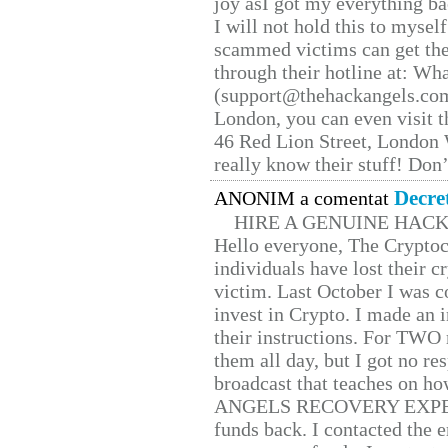
joy asI got my everything bac
I will not hold this to myself
scammed victims can get the
through their hotline at: W
(support@thehackangels.com
London, you can even visit th
46 Red Lion Street, London
really know their stuff! Don’
Decre
ANONIM a comentat
HIRE A GENUINE HAC
Hello everyone, The Cryptocu
individuals have lost their c
victim. Last October I was 
invest in Crypto. I made an i
their instructions. For TWO 
them all day, but I got no re
broadcast that teaches on h
ANGELS RECOVERY EXPERT. H
funds back. I contacted the 