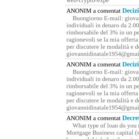
web-crypto-expe
Deciz
ANONIM a comentat
Buongiorno E-mail: giova
individuali in denaro da 2.00
rimborsabile del 3% in un pe
ragionevoli se la mia offerta
per discutere le modalità e 
giovannidinatale1954@­gmai
Deciz
ANONIM a comentat
Buongiorno E-mail: giova
individuali in denaro da 2.00
rimborsabile del 3% in un pe
ragionevoli se la mia offerta
per discutere le modalità e 
giovannidinatale1954@­gmai
Decre
ANONIM a comentat
What type of loan do you 
Mortgage Business capital (s