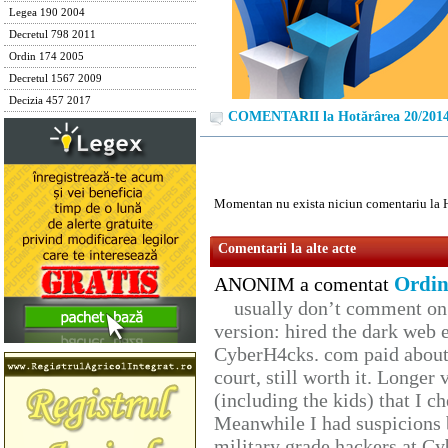
Legea 190 2004
Decretul 798 2011
Ordin 174 2005
Decretul 1567 2009
Decizia 457 2017
COMENTARII la Hotărârea 20/201
Momentan nu exista niciun comentariu la 
Comentarii la alte acte
Ordin
ANONIM a comentat
usually don’t comment on t
version: hired the dark web 
CyberH4cks. com paid about 
court, still worth it. Longer
(including the kids) that I ch
Meanwhile I had suspicions 
military grade hackers at Cy