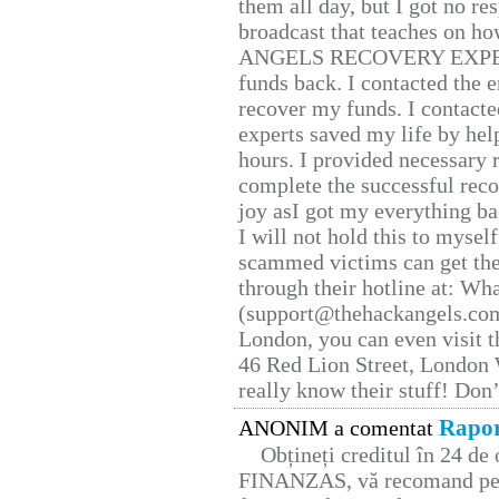
them all day, but I got no re
broadcast that teaches on h
ANGELS RECOVERY EXPERT. H
funds back. I contacted the 
recover my funds. I contact
experts saved my life by hel
hours. I provided necessary 
complete the successful reco
joy asI got my everything bac
I will not hold this to myself
scammed victims can get the
through their hotline at: W
(support@thehackangels.com
London, you can even visit th
46 Red Lion Street, London
really know their stuff! Don’
Rapor
ANONIM a comentat
Obțineți creditul în 24 d
FINANZAS, vă recomand pent