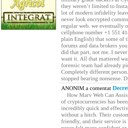
they weren’t limited to Inst
lot of modern infidelity leav
never look encrypted comms, 
regular web. we eventually 
cellphone number +1 551 41
plain English) that some of t
forums and data brokers you 
did that part, not me. I neve
want it. All that mattered w
forensic team had already pie
Completely different person
stopped hearing nonsense. Di
Decre
ANONIM a comentat
How Marv Web Can Assist
of cryptocurrencies has be
incredibly quick and effecti
without a hitch. Their custo
friendly, and their service i
never felt more confident or