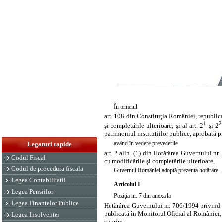
În temeiul
art. 108 din Constituţia României, republic
1
2
şi completările ulterioare, şi al art. 2
şi 2
patrimoniul instituţiilor publice, aprobată 
având în vedere prevederile
Legaturi rapide
art. 2 alin. (1) din Hotărârea Guvernului nr
Codul Fiscal
cu modificările şi completările ulterioare,
Codul de procedura fiscala
Guvernul României adoptă prezenta hotărâre.
Legea Contabilitatii
Articolul I
Legea Pensiilor
Poziţia nr. 7
din anexa la
Legea Finantelor Publice
Hotărârea Guvernului nr. 706/1994 privind tr
publicată în Monitorul Oficial al României, 
Legea Insolventei
cuprins: