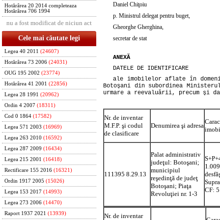
Daniel Chiţoiu
Hotărârea 20 2014 completeaza
Hotărârea 706 1994
p. Ministrul delegat pentru buget,
nu a fost modificat de niciun act
Gheorghe Gherghina,
Cele mai căutate legi
secretar de stat
Legea 40 2011
(24607)
ANEXĂ
Hotărârea 73 2006
(24031)
DATELE DE IDENTIFICARE
OUG 195 2002
(23774)
ale imobilelor aflate în domen
Hotărârea 41 2001
(22856)
Botoşani din subordinea Ministeru
urmare a reevaluării, precum şi da
Legea 28 1991
(20962)
Ordin 4 2007
(18311)
Cod 0 1864
(17582)
Nr. de inventar
Caract
M.F.P. şi codul
Denumirea şi adresa
Legea 571 2003
(16969)
imobi
de clasificare
Legea 263 2010
(16592)
Legea 287 2009
(16434)
Palat administrativ
S+P+4
Legea 215 2001
(16418)
judeţul: Botoşani;
1.009
municipiul
Rectificare 155 2016
(16321)
111395 8.29.13
desfă
reşedinţă de judeţ
Ordin 1917 2005
(15026)
Supra
Botoşani; Piaţa
CF: 
Legea 153 2017
(14993)
Revoluţiei nr. 1-3
Legea 273 2006
(14470)
Raport 1937 2021
(13939)
Nr. de inventar
Carac