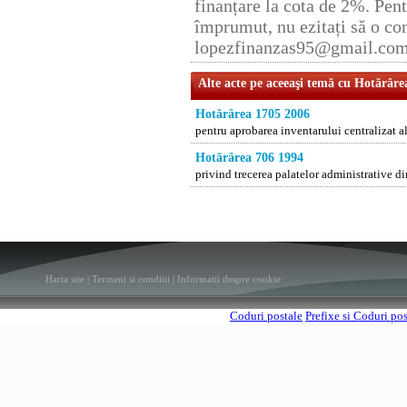
finanțare la cota de 2%. Pent
împrumut, nu ezitați să o con
lopezfinanzas95@gmail.co
Alte acte pe aceeaşi temă cu Hotărâre
Hotărârea 1705 2006
pentru aprobarea inventarului centralizat a
Hotărârea 706 1994
privind trecerea palatelor administrative di
Harta site
|
Termeni si conditii
|
Informatii despre cookie
Coduri postale
Prefixe si Coduri po