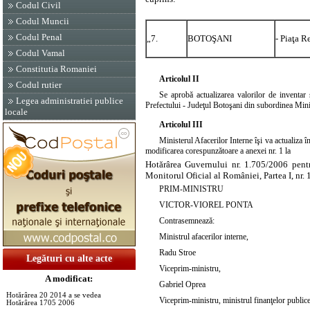
Codul Civil
Codul Muncii
Codul Penal
„7.
BOTOŞANI
- Piaţa R
Codul Vamal
Constitutia Romaniei
Articolul II
Codul rutier
Se aprobă actualizarea valorilor de inventar ş
Legea administratiei publice
Prefectului - Judeţul Botoşani din subordinea Minist
locale
Articolul III
Ministerul Afacerilor Interne îşi va actualiza 
modificarea corespunzătoare a anexei nr. 1 la
Hotărârea Guvernului nr. 1.705/2006 pentr
Monitorul Oficial al României, Partea I, nr. 
PRIM-MINISTRU
VICTOR-VIOREL PONTA
Contrasemnează:
Ministrul afacerilor interne,
Radu Stroe
Legături cu alte acte
Viceprim-ministru,
A modificat:
Gabriel Oprea
Hotărârea 20 2014 a se vedea
Viceprim-ministru, ministrul finanţelor publice
Hotărârea 1705 2006