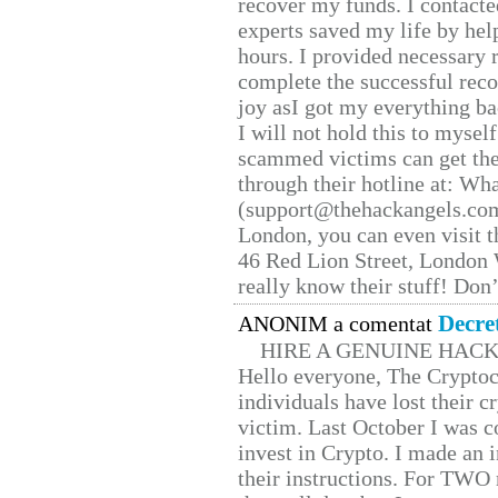
recover my funds. I contact
experts saved my life by hel
hours. I provided necessary 
complete the successful reco
joy asI got my everything bac
I will not hold this to myself
scammed victims can get the
through their hotline at: W
(support@thehackangels.com
London, you can even visit th
46 Red Lion Street, London
really know their stuff! Don’
Decre
ANONIM a comentat
HIRE A GENUINE HAC
Hello everyone, The Cryptocu
individuals have lost their c
victim. Last October I was 
invest in Crypto. I made an i
their instructions. For TWO 