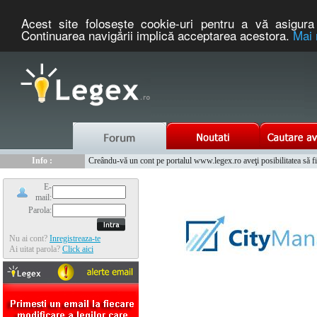
Acest site foloseşte cookie-uri pentru a vă asigura 
Continuarea navigării implică acceptarea acestora.
Mai 
Nou :
Legex.ro - portal de legislatie romaneasca. Un serviciu oferit g
Info :
Creându-vă un cont pe portalul www.legex.ro aveţi posibilitatea să fiţi
Info :
www.tntauto.ro - Managementul Integrat al Parcului Auto
E-
mail:
Parola:
Nu ai cont?
Inregistreaza-te
Ai uitat parola?
Click aici