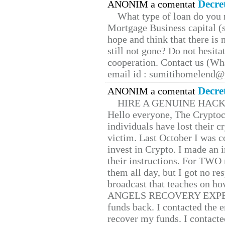
Decre
ANONIM a comentat
What type of loan do you 
Mortgage Business capital (s
hope and think that there is
still not gone? Do not hesita
cooperation. Contact us (W
email id : sumitihomelend
Decre
ANONIM a comentat
HIRE A GENUINE HAC
Hello everyone, The Cryptocu
individuals have lost their c
victim. Last October I was 
invest in Crypto. I made an i
their instructions. For TWO 
them all day, but I got no re
broadcast that teaches on h
ANGELS RECOVERY EXPERT. H
funds back. I contacted the 
recover my funds. I contact