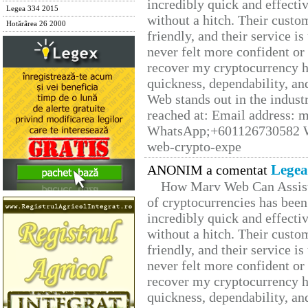
incredibly quick and effecti
Legea 334 2015
without a hitch. Their custo
Hotărârea 26 2000
friendly, and their service i
never felt more confident or
recover my cryptocurrency h
quickness, dependability, an
Web stands out in the indus
reached at: Email address:
WhatsApp;+601126730582 W
web-crypto-expe
Legea
ANONIM a comentat
How Marv Web Can Assist
of cryptocurrencies has be
incredibly quick and effecti
without a hitch. Their custo
friendly, and their service i
never felt more confident or
recover my cryptocurrency h
quickness, dependability, an