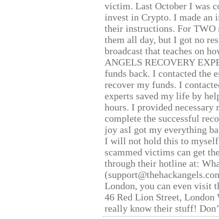
victim. Last October I was 
invest in Crypto. I made an i
their instructions. For TWO 
them all day, but I got no re
broadcast that teaches on h
ANGELS RECOVERY EXPERT. H
funds back. I contacted the 
recover my funds. I contact
experts saved my life by hel
hours. I provided necessary 
complete the successful reco
joy asI got my everything bac
I will not hold this to myself
scammed victims can get the
through their hotline at: W
(support@thehackangels.com
London, you can even visit th
46 Red Lion Street, London
really know their stuff! Don’