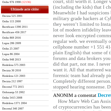
court, still worth it. Longer
Ordin 976 1998
(12136)
(including the kids) that I ch
Ultimele acte citite
Meanwhile I had suspicions 
Decizia 525 2001
military grade hackers at Cy
Ordin 115 2000
they weren’t limited to Inst
Rectificare 1390 2011
lot of modern infidelity leav
Rectificare 456 2017
never look encrypted comms, 
Ordin 869 2016
regular web. we eventually 
Legea 286 2009
cellphone number +1 551 41
Ordin 25 2007
plain English) that some of t
Legea 86 2004
forums and data brokers you 
Ordin 948 2013
did that part, not me. I neve
Hotărârea 575 2003
want it. All that mattered w
Decizia 30 2010
forensic team had already pie
Hotărârea 121 2003
Completely different person
Decizia 212 1997
stopped hearing nonsense. Di
Decretul 772 2015
Ordonanţa 53 2002
Decre
ANONIM a comentat
Ordin 5415 2008
How Marv Web Can Assist
Hotărârea 1371 2004
of cryptocurrencies has be
Decretul 340 2007