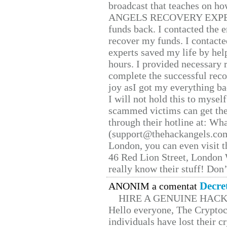
broadcast that teaches on h
ANGELS RECOVERY EXPERT. H
funds back. I contacted the 
recover my funds. I contact
experts saved my life by hel
hours. I provided necessary 
complete the successful reco
joy asI got my everything bac
I will not hold this to myself
scammed victims can get the
through their hotline at: W
(support@thehackangels.com
London, you can even visit th
46 Red Lion Street, London
really know their stuff! Don’
Decre
ANONIM a comentat
HIRE A GENUINE HAC
Hello everyone, The Cryptocu
individuals have lost their c