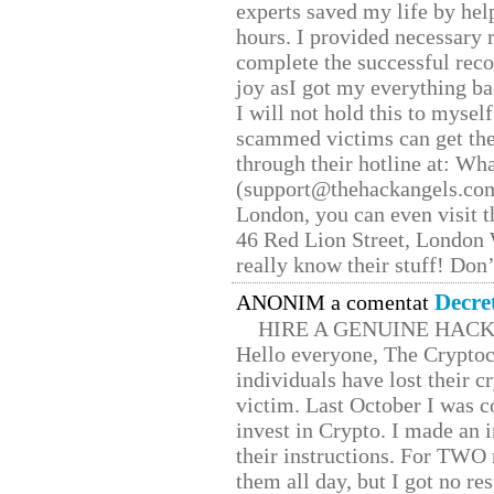
experts saved my life by hel
hours. I provided necessary 
complete the successful reco
joy asI got my everything bac
I will not hold this to myself
scammed victims can get the
through their hotline at: W
(support@thehackangels.com
London, you can even visit th
46 Red Lion Street, London
really know their stuff! Don’
Decre
ANONIM a comentat
HIRE A GENUINE HAC
Hello everyone, The Cryptocu
individuals have lost their c
victim. Last October I was 
invest in Crypto. I made an i
their instructions. For TWO 
them all day, but I got no re