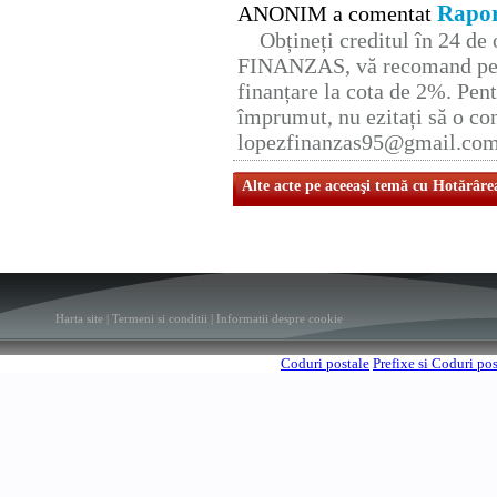
Rapor
ANONIM a comentat
Obțineți creditul în 24 d
FINANZAS, vă recomand pent
finanțare la cota de 2%. Pent
împrumut, nu ezitați să o con
lopezfinanzas95@gmail.co
Alte acte pe aceeaşi temă cu Hotărâre
Harta site
|
Termeni si conditii
|
Informatii despre cookie
Coduri postale
Prefixe si Coduri po