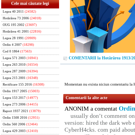
Cele mai căutate legi
Legea 40 2011
(24582)
Hotărârea 73 2006
(24018)
OUG 195 2002
(23697)
Hotărârea 41 2001
(22816)
Legea 28 1991
(20909)
Ordin 4 2007
(18298)
Cod 0 1864
(17563)
COMENTARII la Hotărârea 1913/2
Legea 571 2003
(16941)
Legea 263 2010
(16554)
Legea 287 2009
(16394)
Legea 215 2001
(16348)
Momentan nu exista niciun comentariu la 
Rectificare 155 2016
(16308)
Ordin 1917 2005
(15003)
Comentarii la alte acte
Legea 153 2017
(14977)
Legea 273 2006
(14415)
Ordin
ANONIM a comentat
Raport 1937 2021
(13879)
usually don’t comment on t
Ordin 1508 2016
(12951)
version: hired the dark web 
Ordin 560 2006
(12464)
CyberH4cks. com paid about 
Legea 429 2003
(12410)