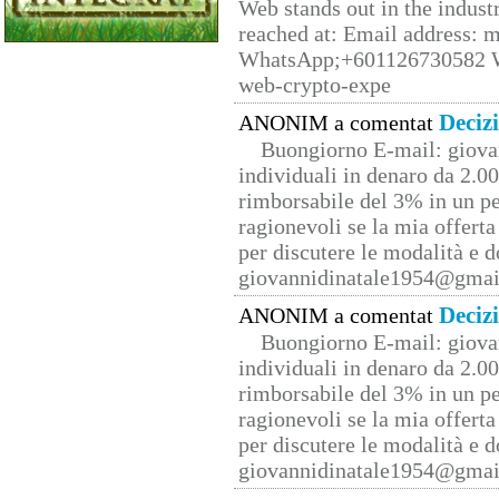
Web stands out in the indus
reached at: Email address:
WhatsApp;+601126730582 W
web-crypto-expe
Deciz
ANONIM a comentat
Buongiorno E-mail: giova
individuali in denaro da 2.00
rimborsabile del 3% in un pe
ragionevoli se la mia offerta
per discutere le modalità e 
giovannidinatale1954@­gmai
Deciz
ANONIM a comentat
Buongiorno E-mail: giova
individuali in denaro da 2.00
rimborsabile del 3% in un pe
ragionevoli se la mia offerta
per discutere le modalità e 
giovannidinatale1954@­gmai