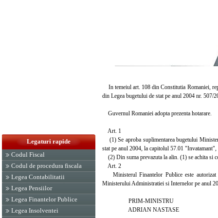
In temeiul art. 108 din Constitutia Romaniei, republi
din Legea bugetului de stat pe anul 2004 nr. 507/20
Guvernul Romaniei adopta prezenta hotarare.
Art. 1
(1) Se aproba suplimentarea bugetului Ministerulu
Legaturi rapide
stat pe anul 2004, la capitolul 57.01 "Invatamant", 
Codul Fiscal
(2) Din suma prevazuta la alin. (1) se achita si co
Codul de procedura fiscala
Art. 2
Ministerul Finantelor Publice este autorizat sa
Legea Contabilitatii
Ministerului Administratiei si Internelor pe anul 2
Legea Pensiilor
Legea Finantelor Publice
PRIM-MINISTRU
ADRIAN NASTASE
Legea Insolventei