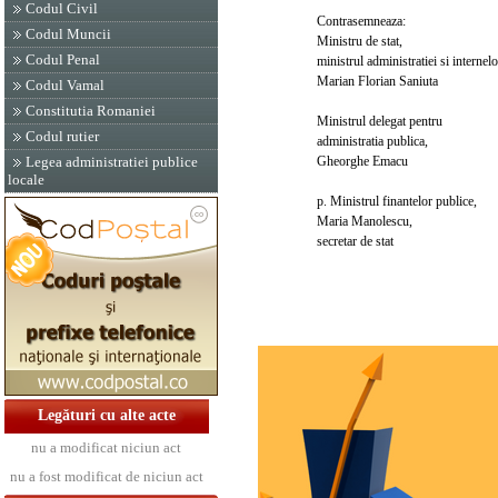
Codul Civil
Contrasemneaza:
Codul Muncii
Ministru de stat,
Codul Penal
ministrul administratiei si internelo
Marian Florian Saniuta
Codul Vamal
Constitutia Romaniei
Ministrul delegat pentru
Codul rutier
administratia publica,
Gheorghe Emacu
Legea administratiei publice
locale
p. Ministrul finantelor publice,
Maria Manolescu,
secretar de stat
Legături cu alte acte
nu a modificat niciun act
nu a fost modificat de niciun act