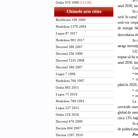
In 
Ordin 976 1998
(12138)
anul 2030, iar
In 
Ultimele acte citite
seră. In cazul
Rectificare 199 2000
seră vor creş
Hotărârea 1378 2004
de energie f
Legea 87 2017
dezvoltarea du
In 
Hotărârea 901 2017
atrage investiţ
Decretul 580 2007
UE 
Decretul 356 1998
treptat să fie
Decretul 1145 2008
anul 2030, im
Decretul 580 2007
Com
• r
Legea 7 1996
• c
Hotărârea 766 1997
până în 2020;
Ordin 883 2015
• cr
Legea 71 2010
• r
La 
Hotărârea 789 1991
serviciile ene
Legea 227 2015
global de ene
Ordin 218 2018
circa 13% faţă
Decretul 476 2009
In 
Decizia 694 2007
de politică ene
Pro
Decizia 1287 2010