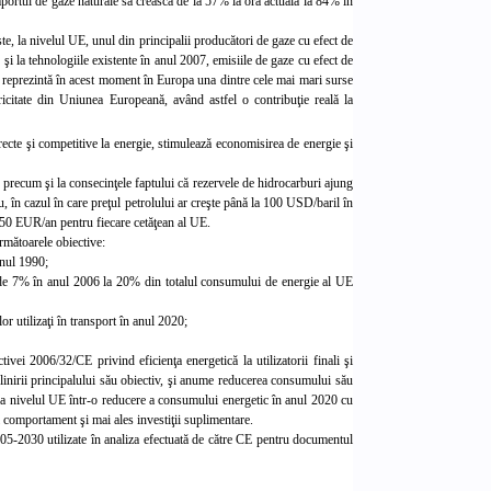
mportul de gaze
n
aturale să crească de la 57% la ora actuală la 84% în
ste, la nivelul UE, unul din principalii producători de gaze cu efect de
şi la tehnologiile existente în anul 2007, emisiile de gaze cu efect de
ă reprezintă în acest moment în Europa una dintre cele mai mari surse
ricitate din Uniunea Europeană, având astfel o contribuţie reală la
orecte şi competitive la energie, stimulează economisirea de energie şi
e, precum şi la consecinţele faptului că rezervele de hidrocarburi ajung
, în cazul în care preţul petrolului ar creşte până la 100 USD/baril în
50 EUR/an pentru fiecare cetăţean al UE.
mătoarele obiective:
anul 199
0;
in de 7% în anul 2006 la 20% din totalul consumului de energie al UE
or utilizaţi în transport în anul 2020;
vei 2006/32/CE privind eficienţa energetică la utilizatorii finali şi
plinirii principalului său obiectiv, şi anume reducerea consumului său
la nivelul UE într-o reducere a consumului energetic în anul 2020 cu
i comportament şi mai ales investiţii suplimentare.
2005-2030 utilizate în analiza efectuată de către CE pentru documentul