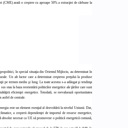
ei (CME) arată o creştere cu aproape 50% a extracţiei de cărbune la
eopolitici, în special situaţia din Orientul Mijlociu, au determinat în
turale. Un alt factor care a determinat creşterea preţului la produse
luţii pe termen mediu şi lung. La toate acestea s-a adăugat şi tendinţa
us stau la baza reorientării politicilor energetice ale ţărilor care sunt
ătăţirii eficienţei energetice. Totodată, se reevaluează oportunitatea
n astfel
de centrale.
rgia este un element esenţial al dezvoltării la nivelul Uniunii. Dar,
limatice, a creşterii dependenţei de importul de resurse energetice,
eră absolut necesar ca UE să promoveze o politică energetică comună,