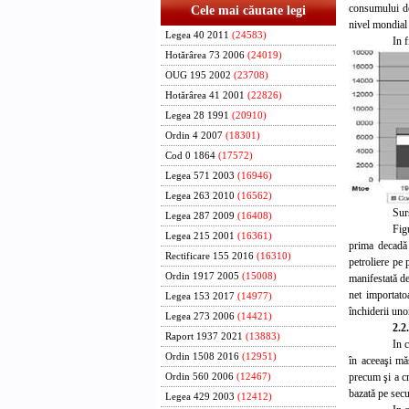
consumului de
Cele mai căutate legi
nivel mondial
Legea 40 2011
(24583)
In f
Hotărârea 73 2006
(24019)
OUG 195 2002
(23708)
Hotărârea 41 2001
(22826)
Legea 28 1991
(20910)
Ordin 4 2007
(18301)
Cod 0 1864
(17572)
Legea 571 2003
(16946)
Legea 263 2010
(16562)
Sur
Legea 287 2009
(16408)
Fig
Legea 215 2001
(16361)
prima decadă a
Rectificare 155 2016
(16310)
petroliere pe 
Ordin 1917 2005
(15008)
manifestată de
net importatoa
Legea 153 2017
(14977)
închiderii uno
Legea 273 2006
(14421)
2.2
Raport 1937 2021
(13883)
In 
Ordin 1508 2016
(12951)
în aceeaşi mă
precum şi a c
Ordin 560 2006
(12467)
bazată pe secu
Legea 429 2003
(12412)