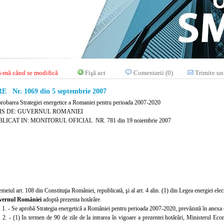
-mă când se modifică
Fişă act
Comentarii (0)
Trimite un
Nr. 1069 din 5 septembrie 2007
probarea Strategiei energetice a Romaniei pentru perioada 2007-2020
IS DE: GUVERNUL ROMANIEI
LICAT IN: MONITORUL OFICIAL NR. 781 din 19 noiembrie 2007
emeiul art. 108 din Constituţia României, republicată, şi al art. 4 alin. (1) din Legea energiei elec
vernul României
adoptă prezenta hotărâre.
. 1. - Se aprobă Strategia energetică a României pentru perioada 2007-2020, prevăzută în anexa ca
. 2. - (1) In termen de 90 de zile de la intrarea în vigoare a prezentei hotărâri, Ministerul E