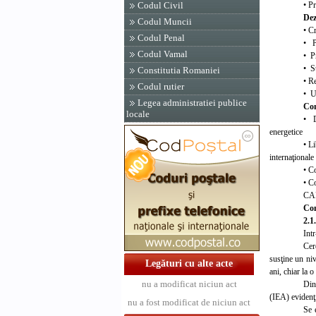
• Pr
Codul Civil
Dez
Codul Muncii
• Cr
Codul Penal
• P
Codul Vamal
• Pr
• Su
Constitutia Romaniei
• R
Codul rutier
• Ut
Legea administratiei publice
Com
locale
• D
energetice
• Li
internaţionale
• C
• Co
CA
Co
2.1
I
ntr
Cer
susţine un ni
Legături cu alte acte
ani, chiar la 
nu a modificat niciun act
Din
(IEA) evidenţi
nu a fost modificat de niciun act
Se 