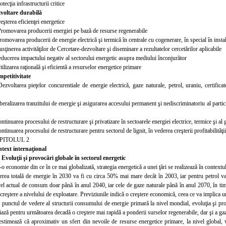
otecţia infrastructurii critice
voltare durabilă
eşterea eficienţei energetice
romovarea producerii energiei pe bază de resurse regenerabile
omovarea producerii de energie electrică şi termică în centrale cu cogenerare, în special în instal
sţinerea activităţilor de Cercetare-dezvoltare şi diseminare a rezultatelor cercetărilor aplicabile
educerea impactului negativ al sectorului energetic asu
pra mediului înconjurător
ilizarea raţională şi eficientă a resurselor energetice primare
petitivitate
ezvoltarea pieţelor concurentiale de energie electrică, gaze naturale, petrol, uraniu, certificate
beralizarea tranzitului de energie şi asigurarea accesului permanent şi nediscriminatoriu al particip
ontinuarea procesul
ui de restructurare şi privatizare în sectoarele energiei electrice, termice şi al
ntinuarea procesului de restructurare pentru sectorul de lignit, în vederea creşterii profitabilităţii
PITOLUL 2
ntext internaţional
. Evoluţii şi provocări globale în sectorul energetic
-o economie din ce în ce mai globalizată, strategia energetică a unei ţări se realizează în contextu
erea totală
de energie în 2030 va fi cu circa 50% mai mare decât în 2003, iar pentru petrol 
vel actual de consum doar până în anul 2040, iar cele de gaze naturale până în anul 2070, în ti
o creştere a nivelului de exploatare. Previziunile indică o creştere economică, ceea ce va implica
 punctul de vedere al structu
rii consumului de energie primară la nivel mondial, evoluţia şi pro
ază pentru următoarea decadă o creştere mai rapidă a ponderii surselor regenerabile, dar şi a gaz
estimează că aproximativ un sfert din nevoile de resurse energetice primare, la nivel global,