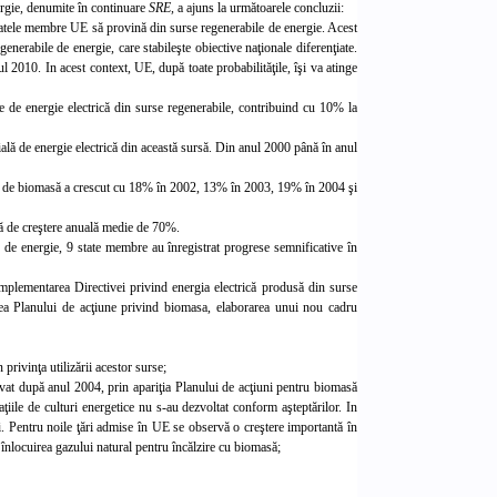
ergie, denumite în continuare
SRE,
a ajuns la următoarele concluzii:
atele membre UE să provină din surse regenerabile de energie. Acest
erabile de energie, care stabileşte obiective naţionale diferenţiate.
 2010. In acest context, UE, după toate probabilităţile, îşi va atinge
e de energie electrică din surse regenerabile, contribuind cu 10% la
lă de energie electrică din această sursă. Din anul 2000 până în anul
ală de biomasă a crescut cu 18% în 2002, 13% în 2003, 19% în 2004 şi
rată de creştere anuală medie de 70%.
e de energie, 9 state membre au înregistrat progrese semnificative în
lementarea Directivei privind energia electrică produsă din surse
area Planului de acţiune privind biomasa, elaborarea unui nou cadru
privinţa utilizării acestor surse;
ervat după anul 2004, prin apariţia Planului de acţiuni pentru biomasă
aţiile de culturi energetice nu s-au dezvoltat conform aşteptărilor. In
i. Pentru noile ţări admise în UE se observă o creştere importantă în
e înlocuirea gazului natural pentru încălzire cu biomasă;