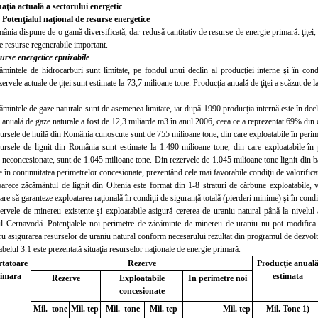
uaţia actuală a sectorului energetic
. Potenţialul naţional de re
surse energetice
ânia dispune de o gamă diversificată, dar redusă cantitativ de resurse de energie primară: ţiţei
de resurse regenerabile important.
urse energetice epuizabile
ămintele de hidrocarburi sunt limitate, pe fondul unui declin al producţiei interne şi în condi
ervele actuale de ţiţei sunt estimate la 73,7 milioane tone. Producţia anuală de ţiţei a scăzut de 
ămintele de gaze naturale sunt de asemenea limitate, iar după 1990 producţia internă este în decl
 anuală de gaze naturale a fost de 12,3 miliarde m
3
în anul 2006, ceea ce a reprezentat 69% din 
ursele de huilă din România cunoscute sunt de 755 milioane to
ne, din care exploatabile în peri
ursele de lignit din România sunt estimate la 1.490 milioane tone, din care exploatabile în
, neconces
ionate, sunt de 1.045 milioane tone. Din rezervele de 1.045 milioane tone lignit din b
 în continuitatea perimetrelor concesionate, prezentând cele mai favorabile condiţii
de valorifica
arece zăcământul de lignit din Oltenia este format din 1-8 straturi de cărbune exploatabile, 
are să garanteze exploatarea raţională în condiţii de siguranţă totală (pierderi minime) şi în condiţ
ervele de minereu existente şi exploatabile asigură cererea de uraniu natural până la nivelul
 Cernavodă. Potenţialele noi perimetre de zăcăminte de minereu de uraniu nu pot modifica s
ru asigurarea resurselor de uraniu natural conform necesarului rezultat din
programul de dezvolta
abelul 3.1 este prezentată situaţia resurselor naţionale de energie primară.
rtatoare
Rezerve
Producţie anual
rimara
estimata
Rezerve
Exploatabile
In perimetre noi
concesionate
Mil. tone
Mil. tep
Mil. tone
Mil. tep
Mil. tep
Mil. Tone 1)