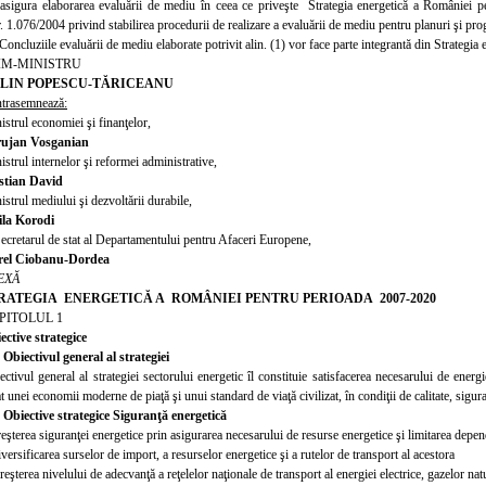
asigura elaborarea evaluării de mediu în ceea ce priveşte
Strategia energetic
ă a României pe
 1.076/2004 privind stabilirea procedurii de realizare a evaluării de mediu pentru planuri şi pr
 Concluziile evaluării de mediu elaborate potrivit alin. (1) vor face parte integrantă din Strateg
IM-MINISTRU
LIN POPESCU-TĂRICEANU
trasemnează:
istrul economiei şi finanţelor,
ujan Vosganian
istrul internelor şi reformei administrative,
stian David
istrul mediului şi dezvoltării durabile,
ila Korodi
Secretarul de stat al Departamentului pentru Afaceri Europene,
el Ciobanu-Dordea
EXĂ
RATEGIA ENERGETICĂ A ROMÂNIEI PENTRU PERIOADA 2007-2020
PITOLUL 1
ective strategice
. Obiectivul general al strategiei
ectivul general al strategiei sectorului energetic îl constituie satisfacerea necesarului de energ
t unei economii moderne de piaţă şi unui standard de viaţă civilizat, în condiţii de calitate, sigura
.
Obiective strategice Siguranţă energetică
reşterea siguranţei energetice prin asigurarea necesarului de resurse energetice şi limitarea depe
versificarea surselor de import, a resurselor energetice şi a rutelor de transport al acestora
eşterea nivelului de adecvanţă a reţelelor naţionale de transport al energiei electrice, gazelor natu