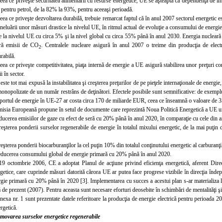
ceea ce priveşte securitatea alimentării cu resurse energetice, UE se aşteaptă ca dependenţa de i
 pentru petrol, de la 82% la 93%, pentru aceeaşi perioadă.
ceea ce priveşte dezvoltarea durabilă, trebuie remarcat faptul că în anul 2007 sectorul energetic e
 neluării unor măsuri drastice la nivelul UE, în ritmul actual de evoluţie a consumului de energie 
te la nivelul UE cu circa 5% şi la nivel global cu circa 55% până în anul 2030. Energia nuclear
ără emisii de CO
. Centralele nucleare asigură în anul 2007 o treime din producţia de elect
2
rabilă.
ceea ce priveşte competitivitatea, piaţa internă de energie a UE asigură stabilirea unor preţuri c
ii în sector.
este tot mai expusă la instabilitatea şi creşterea preţurilor de pe pieţele internaţionale de energi
 monopolizate de un număr restrâns de deţinători. Efectele posibile sunt semnificative: de exemplu
portul de energie în UE-27 ar costa circa 170 de miliarde EUR, ceea ce înseamnă o valoare de 3
isia Europeană propune în setul de documente care reprezintă Noua Politică Energetică a UE ur
educerea emisiilor de gaze cu efect de seră cu 20% până în anul 2020, în comparaţie cu cele din 
reşterea ponderii surselor regenerabile de energie în totalul mixului energetic, de la mai puţ
eşterea ponderii biocarburanţilor la cel puţin 10% din totalul conţinutului energetic al carburanţil
educerea consumului global de energie primară cu 20% până în anul 2020.
19 octombrie 2006, CE a adoptat Planul de acţiune privind eficienţa energetică, aferent Directi
rgetice, care cuprinde măsuri datorită cărora UE ar putea face progrese vizibile în direcţia înde
rgie primară cu 20% până în 2020 [3]. Implementarea cu succes a acestui plan s-ar materializa 
 de prezent (2007). Pentru aceasta sunt necesare eforturi deosebite în schimbări de mentalităţi ş
anexa nr. 1 sunt prezentate datele referitoare la producţia de energie electrică pentru perioada 
rgetică.
movarea surselor energetice regenerabile