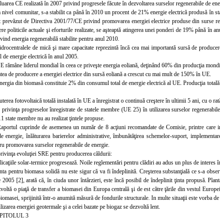
luarea CE realizată în 2007 privind progresele făcute în dezvoltarea surselor regenerabile de en
a nivel comunitar, s-a stabilit
ca până în 2010 un procent de 21% energie electrică produsă în st
t prevăzut de Directiva 2001/77/CE privind promovarea energiei electrice produse din surse regen
e politicile actuale şi eforturile realizate, se aşteaptă atingerea unei
ponderi de 19% până în anul
ivind energia regenerabilă stabilite pentru anul 2010.
idrocentralele de mică şi mare capacitate reprezintă încă cea mai importantă sursă de producer
 de energie electrică
în anul 2005.
E rămâne liderul mondial în ceea ce priveşte energia eoliană, deţinând 60% din producţia mondia
tea de producere a energiei electrice din sursă eoliană a
crescut cu mai mult de 150% în UE.
nergia din biomasă constituie 2% din consumul total de energie electrică al UE. Producţia tot
terea fotovoltaică totală instalată în UE a înregistrat o continuă creştere în ultimii 5 ani, cu o 
n privinţa progreselor înregistrate de statele membre (UE 25) în utilizarea surselor regenerabil
1 state membre nu au realizat ţintele propuse.
aportul cuprinde de asemenea un număr de 8 acţiuni recomandate de Comisie, printre care imp
de energie, înlăturarea barierelor administrative, îmbunătăţirea schemelor-suport, implement
tru promovarea surselor regenerabile de energie.
privinţa evoluţiei SRE pentru producerea căldurii:
licaţiile solar-termice progresează. Noile reglementări pentru clădiri au adus un plus de interes în 
inta pentru biomasa solidă nu este sigur că va fi îndeplinită. Creşterea substanţială ce s-a obs
2005 [2], arată că, în ciuda unor întârzieri, este încă posibil de îndeplinit ţinta propusă. Plant
oltă o piaţă de transfer a biomasei din Europa centrală şi de est către ţările din vestul Europe
biomasei, sprijinită într-o anumită măsură de fondurile structurale. In multe situaţii este vorba d
ilizarea energiei geotermale şi a celei bazate pe biogaz se dezvoltă lent.
PITOLUL 3