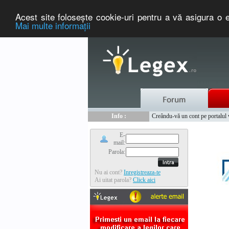
Acest site foloseşte cookie-uri pentru a vă asigura o e
Mai multe informaţii
Nou :
Legex.ro - portal de legislati
Info :
Creându-vă un cont pe portalul ww
Info :
www.tntauto.ro - Managementul 
E-
mail:
Parola:
Nu ai cont?
Inregistreaza-te
Ai uitat parola?
Click aici