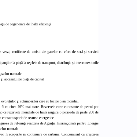
aţii de cogenerare de înaltă eficienţă
 verzi, certificate de emisii ale gazelor cu efect de seră şi servicii
anţilor la piaţă la reţelele de transport, distribuţie şi interconexiunile
 gazelor naturale
 şi accesului pe piaţa de capital
l evoluţiilor şi schimbărilor care au loc pe plan mondial.
va fi cu circa 46% mai
mare. Rezervele certe cunoscute de petrol pot
mp ce rezervele mondiale de huilă asigură o perioadă de peste 200 de
 un consum sporit de resurse energetice.
gnoza de referinţă realizată de Agenţia Internaţională pentru Energie
elor nat
urale.
 vor fi acoperite în continuare de cărbune. Concomitent cu creşterea