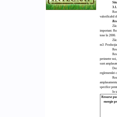
Sit
3.1
Rom
valorificabil 
Res
Zăc
important. Rez
tone în 2006.
Zăc
m3
. Producţia
Res
Res
perimetre noi
sunt amplasate
Deo
reglementări c
Rez
amplasamentul
specifice pent
In t
Resurse pu
energie p