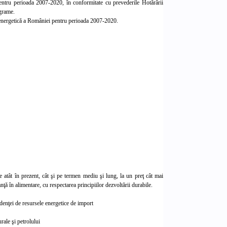
ntru perioada 2007-2020, în conformitate cu prevederile Hotărârii
ograme.
ia energetică a României pentru perioada 2007-2020.
ie atât în prezent, cât şi pe termen mediu şi lung, la un preţ cât mai
nţă în alimentare, cu respectarea principiilor dezvoltării durabile.
ndenţei de resursele energetice de import
rale şi petrolului