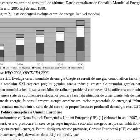
 energie va creşte şi consumul de cărbune. Datele centralizate de Consiliul Mondial al Energi
 în anul 2005 faţă de anul 1980.
igura 2.1 este evidenţiată evoluţia cererii de energie, la nivel mondial.
sa:
WEO 2006, OECD/IEA 2006
ura
2.1. Evoluţia cererii mondiale de energie Creşterea cererii de energie, combinată cu factori g
 secolului XXI creşterea preţului ţiţeiului, care a indus şi creşteri ale preţurilor gazelor na
plan mondial a fost lipsa capacităţilor de rafinare, problemă care necesită identificarea unor so
 unele state de suplimentare a stocurilor pentru a face faţă situaţiilor de criză. Elementele de mai s
re de energie, în sensul creşterii atenţiei acordate resurselor regenerabile de energie şi îmbun
r centrale nucleare într-o serie de ţări care si-au propus încetarea producerii de energie electrică î
. Politica energetică a Uniunii Europene
conformitate cu Noua Politică Energetică a Uniunii Europene (UE) [1] elaborată în anul 2007, ene
sură, este o provocare în ceea ce priveşte impactul sectorului energetic asupra schimbărilor c
reşterii preţului energiei. Pentru depăşirea acestor provocări, Comisia Europeană (CE) consid
ritate energetică, dezvoltare durabilă şi competitivitate.