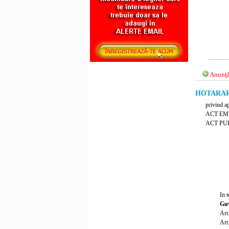
Anunţă
HOTARARE 
privind a
ACT EM
ACT PUB
In t
Gu
Art
Art