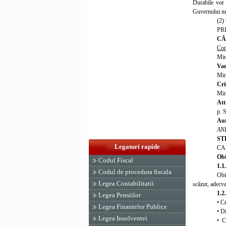
Durabile vor 
Guvernului nr.
(2)
PR
CĂ
Con
Min
Var
Min
Cri
Min
Att
p. 
Aur
AN
ST
Legaturi rapide
CA
Obi
Codul Fiscal
1.1
Codul de procedura fiscala
Obi
Legea Contabilitatii
scăzut, adecva
1.2
Legea Pensiilor
• C
Legea Finantelor Publice
• Di
Legea Insolventei
• Cr