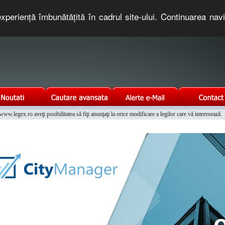
xperienţă îmbunătăţită în cadrul site-ului. Continuarea nav
e romaneasca. Un serviciu oferit gratuit de TNT COMPUTERS
w.legex.ro aveţi posibilitatea să fiţi anunţaţi la orice modificare a legilor care vă interesează.
Integrat al Parcului Auto