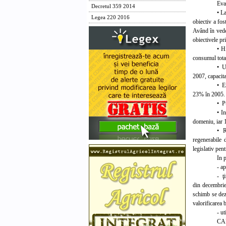
Eva
Decretul 359 2014
• L
Legea 220 2016
obiectiv a fos
Având în veder
obiectivele pr
• H
consumul total
• U
2007, capacita
• E
23% în 2005.
• Pu
• I
domeniu, iar 1
• R
regenerabile 
legislativ pen
In 
- ap
- ţ
din decembrie 
schimb se dezv
valorificarea 
- ut
CA