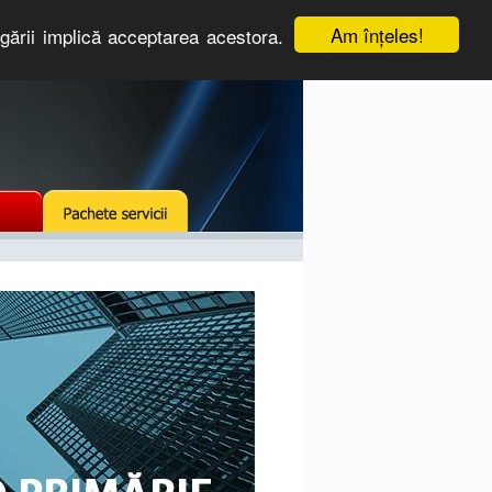
Am înţeles!
igării implică acceptarea acestora.