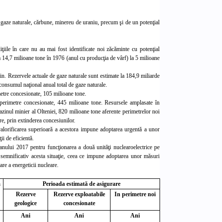
, gaze naturale, cărbune, minereu de uraniu, precum şi de un potenţial
ţiile în care nu au mai fost identificate noi zăcăminte cu potenţial
la 14,7 milioane tone în 1976 (anul cu producţia de vârf) la 5 milioane
in. Rezervele actuale de gaze natura
le sunt estimate la 184,9 miliarde
consumul naţional anual total de gaze naturale.
metre concesionate, 105 milioane tone.
 perimetre concesionate, 445 milioane tone. Resursele amplasate în
azinul minier al Olteniei, 820 milioane tone aferente perimetrelor noi
re, prin extinderea concesiunilor.
valorificarea superioară a acestora impune adoptarea urgentă a unor
ii de eficientă.
 anului 2017 pentru funcţionarea a două unităţi nuclearoelectrice pe
emnificativ acesta situaţie, ceea ce impune adoptarea unor măsuri
re a energeticii nucleare.
ă
Perioada estimată de asigurare
Rezerve
Rezerve exploatabile
In perimetre noi
geologice
concesionate
Ani
Ani
Ani