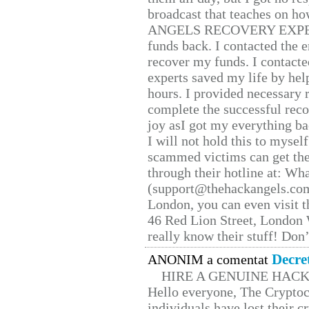
broadcast that teaches on h
ANGELS RECOVERY EXPERT. H
funds back. I contacted the 
recover my funds. I contact
experts saved my life by hel
hours. I provided necessary 
complete the successful reco
joy asI got my everything bac
I will not hold this to myself
scammed victims can get the
through their hotline at: W
(support@thehackangels.com
London, you can even visit th
46 Red Lion Street, London
really know their stuff! Don’
Decre
ANONIM a comentat
HIRE A GENUINE HAC
Hello everyone, The Cryptocu
individuals have lost their c