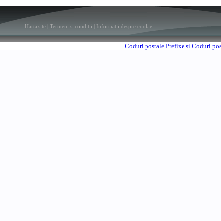
Harta site
|
Termeni si conditii
|
Informatii despre cookie
Coduri postale
Prefixe si Coduri po