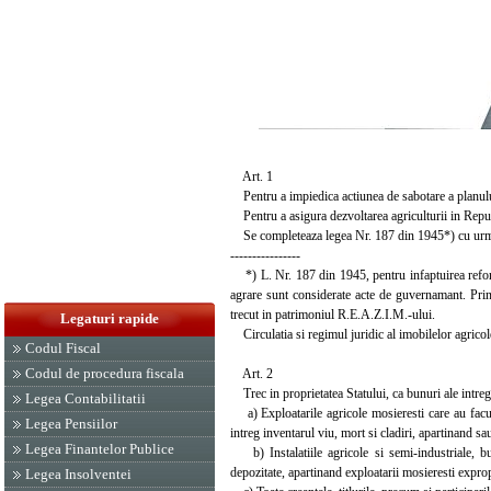
Art. 1
Pentru a impiedica actiunea de sabotare a planului
Pentru a asigura dezvoltarea agriculturii in Rep
Se completeaza legea Nr. 187 din 1945*) cu urma
----------------
*) L. Nr. 187 din 1945, pentru infaptuirea reforme
agrare sunt considerate acte de guvernamant. Prin
trecut in patrimoniul R.E.A.Z.I.M.-ului.
Legaturi rapide
Circulatia si regimul juridic al imobilelor agrico
Codul Fiscal
Codul de procedura fiscala
Art. 2
Trec in proprietatea Statului, ca bunuri ale intre
Legea Contabilitatii
a) Exploatarile agricole mosieresti care au facut o
Legea Pensiilor
intreg inventarul viu, mort si cladiri, apartinand sa
Legea Finantelor Publice
b) Instalatiile agricole si semi-industriale, bunu
depozitate, apartinand exploatarii mosieresti exprop
Legea Insolventei