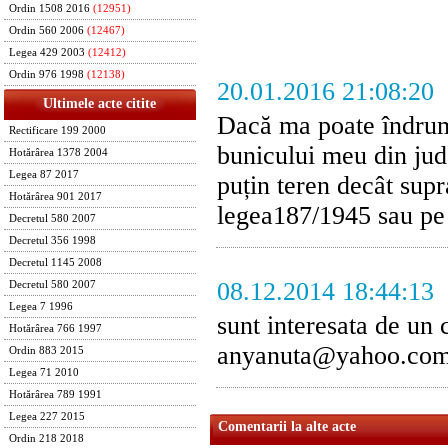
Ordin 1508 2016
(12951)
Ordin 560 2006
(12467)
Legea 429 2003
(12412)
Ordin 976 1998
(12138)
20.01.2016 21:08:20
Ultimele acte citite
Dacă ma poate îndruma
Rectificare 199 2000
bunicului meu din jude
Hotărârea 1378 2004
Legea 87 2017
puțin teren decât supr
Hotărârea 901 2017
legea187/1945 sau pe
Decretul 580 2007
Decretul 356 1998
Decretul 1145 2008
08.12.2014 18:44:13
Decretul 580 2007
Legea 7 1996
sunt interesata de un 
Hotărârea 766 1997
anyanuta@yahoo.com
Ordin 883 2015
Legea 71 2010
Hotărârea 789 1991
Legea 227 2015
Comentarii la alte acte
Ordin 218 2018