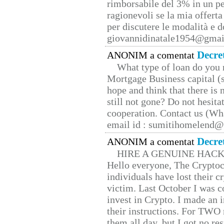
rimborsabile del 3% in un pe
ragionevoli se la mia offerta
per discutere le modalità e 
giovannidinatale1954@­gmai
Decre
ANONIM a comentat
What type of loan do you 
Mortgage Business capital (s
hope and think that there is
still not gone? Do not hesita
cooperation. Contact us (W
email id : sumitihomelend
Decre
ANONIM a comentat
HIRE A GENUINE HAC
Hello everyone, The Cryptocu
individuals have lost their c
victim. Last October I was 
invest in Crypto. I made an i
their instructions. For TWO 
them all day, but I got no re