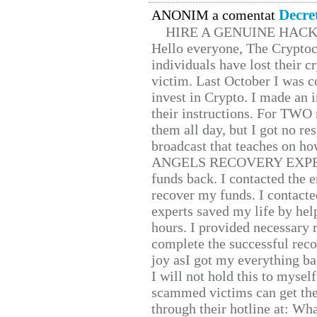
Decre
ANONIM a comentat
HIRE A GENUINE HAC
Hello everyone, The Cryptocu
individuals have lost their c
victim. Last October I was 
invest in Crypto. I made an i
their instructions. For TWO 
them all day, but I got no re
broadcast that teaches on h
ANGELS RECOVERY EXPERT. H
funds back. I contacted the 
recover my funds. I contact
experts saved my life by hel
hours. I provided necessary 
complete the successful reco
joy asI got my everything bac
I will not hold this to myself
scammed victims can get the
through their hotline at: W