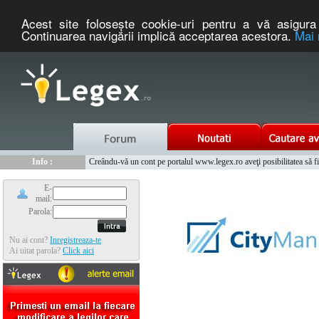
Acest site foloseşte cookie-uri pentru a vă asigura 
Continuarea navigării implică acceptarea acestora.
Mai 
Nou :
Legex.ro - portal de legislatie romaneasca. Un serviciu oferit g
Info :
Creându-vă un cont pe portalul www.legex.ro aveţi posibilitatea să fiţi
Info :
www.tntauto.ro - Managementul Integrat al Parcului Auto
E-
mail:
Parola:
Nu ai cont?
Inregistreaza-te
Ai uitat parola?
Click aici