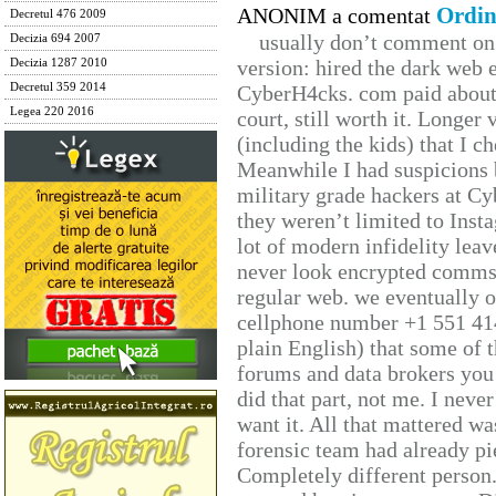
Ordin
ANONIM a comentat
Decretul 476 2009
usually don’t comment on t
Decizia 694 2007
version: hired the dark web 
Decizia 1287 2010
Decretul 359 2014
CyberH4cks. com paid about 
Legea 220 2016
court, still worth it. Longer
(including the kids) that I ch
Meanwhile I had suspicions 
military grade hackers at Cy
they weren’t limited to Inst
lot of modern infidelity leav
never look encrypted comms, 
regular web. we eventually 
cellphone number +1 551 41
plain English) that some of t
forums and data brokers you 
did that part, not me. I neve
want it. All that mattered w
forensic team had already pie
Completely different person