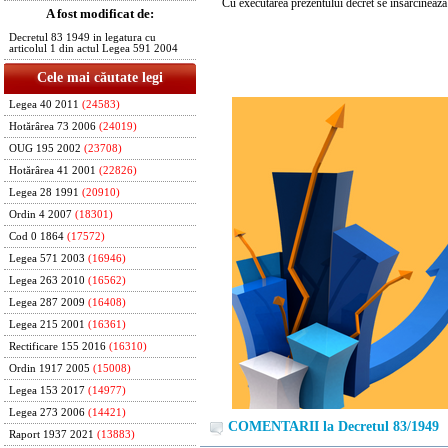
Cu executarea prezentului decret se insarcineaza 
A fost modificat de:
Decretul 83 1949 in legatura cu
articolul 1 din actul Legea 591 2004
Cele mai căutate legi
Legea 40 2011
(24583)
Hotărârea 73 2006
(24019)
OUG 195 2002
(23708)
Hotărârea 41 2001
(22826)
Legea 28 1991
(20910)
Ordin 4 2007
(18301)
Cod 0 1864
(17572)
Legea 571 2003
(16946)
Legea 263 2010
(16562)
Legea 287 2009
(16408)
Legea 215 2001
(16361)
Rectificare 155 2016
(16310)
Ordin 1917 2005
(15008)
Legea 153 2017
(14977)
Legea 273 2006
(14421)
COMENTARII la Decretul 83/1949
Raport 1937 2021
(13883)