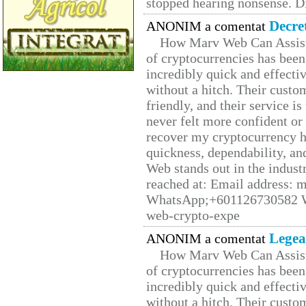
stopped hearing nonsense. Di
Decre
ANONIM a comentat
How Marv Web Can Assist
of cryptocurrencies has be
incredibly quick and effecti
without a hitch. Their custo
friendly, and their service i
never felt more confident or
recover my cryptocurrency h
quickness, dependability, an
Web stands out in the indus
reached at: Email address:
WhatsApp;+601126730582 W
web-crypto-expe
Legea
ANONIM a comentat
How Marv Web Can Assist
of cryptocurrencies has be
incredibly quick and effecti
without a hitch. Their custo