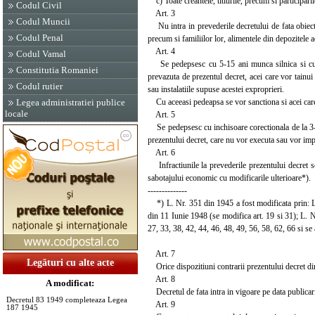
c) Toate creantele, titlurile, precum si participari
Codul Civil
Art. 3
Codul Muncii
Nu intra in prevederile decretului de fata obiecte
Codul Penal
precum si familiilor lor, alimentele din depozitele a
Art. 4
Codul Vamal
Se pedepsesc cu 5-15 ani munca silnica si cu con
Constitutia Romaniei
prevazuta de prezentul decret, acei care vor tainu
Codul rutier
sau instalatiile supuse acestei exproprieri.
Cu aceeasi pedeapsa se vor sanctiona si acei care 
Legea administratiei publice
locale
Art. 5
Se pedepsesc cu inchisoare corectionala de la 3-1
prezentului decret, care nu vor executa sau vor impi
Art. 6
Infractiunile la prevederile prezentului decret se
sabotajului economic cu modificarile ulterioare*).
--------------
*) L. Nr. 351 din 1945 a fost modificata prin: L.
din 11 Iunie 1948 (se modifica art. 19 si 31); L. 
27, 33, 38, 42, 44, 46, 48, 49, 56, 58, 62, 66 si se 
Art. 7
Legături cu alte acte
Orice dispozitiuni contrarii prezentului decret din
Art. 8
A modificat:
Decretul de fata intra in vigoare pe data publicari
Decretul 83 1949 completeaza Legea
Art. 9
187 1945