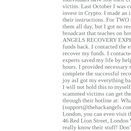
victim. Last October I was 
invest in Crypto. I made an i
their instructions. For TWO 
them all day, but I got no re
broadcast that teaches on h
ANGELS RECOVERY EXPERT. H
funds back. I contacted the 
recover my funds. I contact
experts saved my life by hel
hours. I provided necessary 
complete the successful reco
joy asI got my everything bac
I will not hold this to myself
scammed victims can get the
through their hotline at: W
(support@thehackangels.com
London, you can even visit th
46 Red Lion Street, London
really know their stuff! Don’