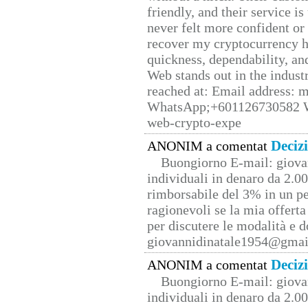
friendly, and their service i
never felt more confident or
recover my cryptocurrency h
quickness, dependability, an
Web stands out in the indus
reached at: Email address:
WhatsApp;+601126730582 W
web-crypto-expe
Deciz
ANONIM a comentat
Buongiorno E-mail: giova
individuali in denaro da 2.00
rimborsabile del 3% in un pe
ragionevoli se la mia offerta
per discutere le modalità e 
giovannidinatale1954@­gmai
Deciz
ANONIM a comentat
Buongiorno E-mail: giova
individuali in denaro da 2.00