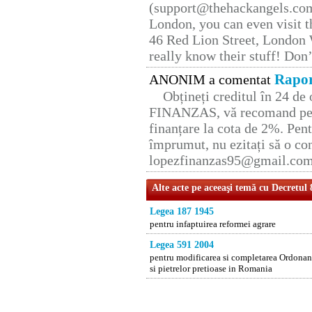
(support@thehackangels.com
London, you can even visit th
46 Red Lion Street, London
really know their stuff! Don’
Rapor
ANONIM a comentat
Obțineți creditul în 24 d
FINANZAS, vă recomand pent
finanțare la cota de 2%. Pent
împrumut, nu ezitați să o con
lopezfinanzas95@gmail.co
Alte acte pe aceeaşi temă cu Decretul
Legea 187 1945
pentru infaptuirea reformei agrare
Legea 591 2004
pentru modificarea si completarea Ordonant
si pietrelor pretioase in Romania