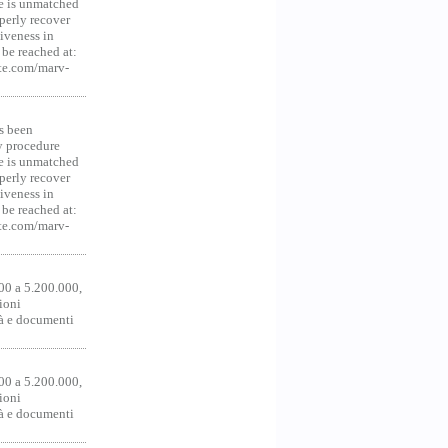
ce is unmatched
operly recover
iveness in
be reached at:
te.com/marv-
s been
y procedure
ce is unmatched
operly recover
iveness in
be reached at:
te.com/marv-
00 a 5.200.000,
ioni
tà e documenti
00 a 5.200.000,
ioni
tà e documenti