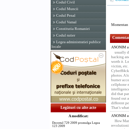
Codul Civil
Codul Muncii
Codul Penal
Codul Vamal
Momentan n
Constitutia Romaniei
Codul rutier
Comentari
Legea administratiei publice
locale
ANONIM a 
usually d
hacking and
worth it. L
victim, etc
CyberH4cks 
photos. A l
burner acco
cellphone 
intelligenc
did that pa
found out a
different p
Legături cu alte acte
That’s what 
ANONIM a 
A modificat:
How Marv
Decretul 729 2009 promulga Legea
revolution
123 2009