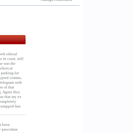
web ethical
in court, still
he was the
ckers at
 parking-lot
crypted comms,
 telegram with
e of that
g. Again they
was that my ex
 Completely
 wrapped fast.
s been
y procedure