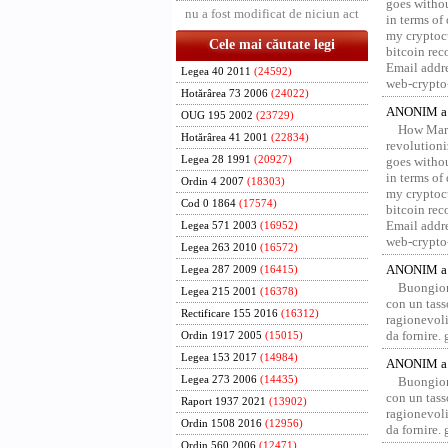
goes withou
nu a fost modificat de niciun act
in terms of
my cryptocu
Cele mai căutate legi
bitcoin re
Email addr
Legea 40 2011
(24592)
web-crypto
Hotărârea 73 2006
(24022)
ANONIM a 
OUG 195 2002
(23729)
How Marv
Hotărârea 41 2001
(22834)
revolution
Legea 28 1991
(20927)
goes withou
in terms of
Ordin 4 2007
(18303)
my cryptocu
Cod 0 1864
(17574)
bitcoin re
Email addr
Legea 571 2003
(16952)
web-crypto
Legea 263 2010
(16572)
ANONIM a 
Legea 287 2009
(16415)
Buongior
Legea 215 2001
(16378)
con un tass
Rectificare 155 2016
(16312)
ragionevoli
da fornire.
Ordin 1917 2005
(15015)
Legea 153 2017
(14984)
ANONIM a 
Legea 273 2006
(14435)
Buongior
con un tass
Raport 1937 2021
(13902)
ragionevoli
Ordin 1508 2016
(12956)
da fornire.
Ordin 560 2006
(12471)