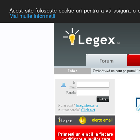
Acest site foloseşte cookie-uri pentru a vă asigura o e
Mai multe informaţii
Nou :
Legex.ro - portal de legislati
Info :
Creându-vă un cont pe portalul ww
Info :
www.tntauto.ro - Managementul 
E-
mail:
Parola:
Nu ai cont?
Inregistreaza-te
Ai uitat parola?
Click aici