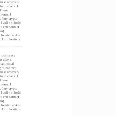
 these recovery
unds back. I
 These
hours. I
 of my crypto
 I will not hold
you can contact
om).
 located at 45-
 Don’t hesitate
ocurrency
as also a
an initial
g to contact
 these recovery
unds back. I
 These
hours. I
 of my crypto
 I will not hold
you can contact
om).
 located at 45-
 Don’t hesitate