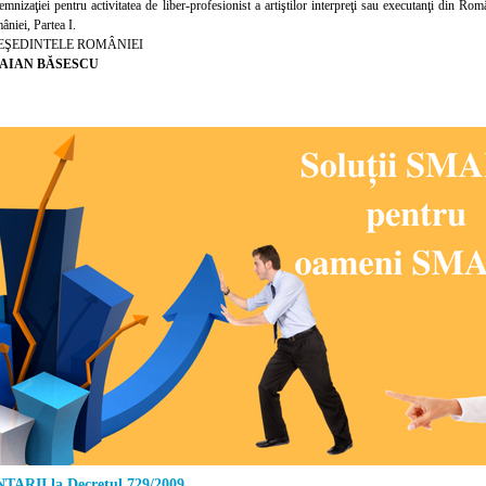
demnizaţiei pentru activitatea de liber-profesionist a artiştilor interpreţi sau executanţi din R
mâniei, Partea
I.
EŞEDINTELE ROMÂNIEI
AIAN BĂSESCU
ARII la Decretul 729/2009