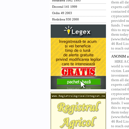
Hotărârea 1002 1995
them all da
experts ca
Decretul 141 1999
contacted t
Ordin 49 2003
cryptocurre
Hotărârea 930 2000
provided ne
funds. I was
this to mys
them today
(www.thehac
46 Red Lion
to reach ou
ANONIM a 
HIRE A 
world is ver
victim. Las
investment 
them all da
experts ca
contacted t
cryptocurre
provided ne
funds. I was
this to mys
them today
(www.thehac
46 Red Lion
to reach ou