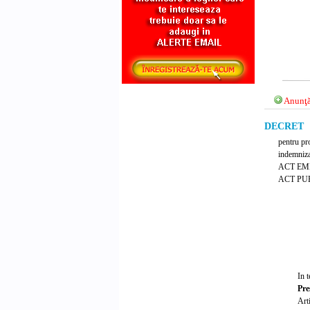
Anunţă
DECRET Nr
pentru pr
indemnizat
ACT EM
ACT PUB
In t
Pre
Ar
t