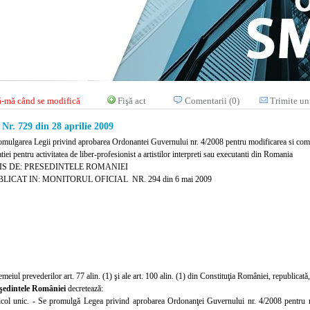
-mă când se modifică
Fişă act
Comentarii (0)
Trimite un
. 729 din 28 aprilie 2009
omulgarea Legii privind aprobarea Ordonantei Guvernului nr. 4/2008 pentru modificarea si compl
iei pentru activitatea de liber-profesionist a artistilor interpreti sau executanti din Romania
IS DE: PRESEDINTELE ROMANIEI
LICAT IN: MONITORUL OFICIAL NR. 294 din 6 mai 2009
emeiul prevederilor art. 77 alin. (1) şi ale art. 100 alin. (1) din Constituţia României, republicată,
şedintele României
decretează:
icol unic. - Se promulgă Legea privind aprobarea Ordonanţei Guvernului nr. 4/2008 pentru m