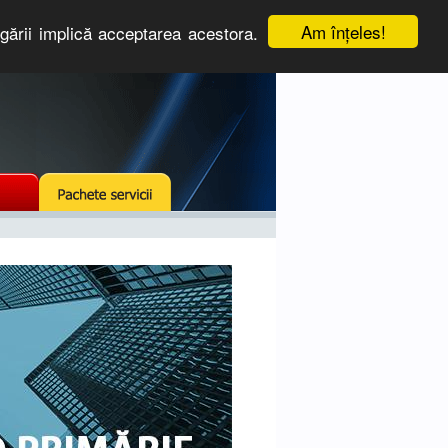
Am înţeles!
igării implică acceptarea acestora.