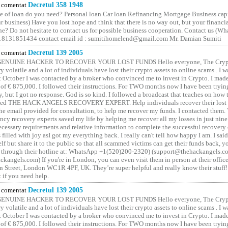
comentat
Decretul 358 1948
 of loan do you need? Personal loan Car loan Refinancing Mortgage Business capit
 business) Have you lost hope and think that there is no way out, but your financi
one? Do not hesitate to contact us for possible business cooperation. Contact us (W
8131851434 contact email id : sumitihomelend@gmail.com Mr. Damian Sumiti
comentat
Decretul 139 2005
GENUINE HACKER TO RECOVER YOUR LOST FUNDS Hello everyone, The Crypt
y volatile and a lot of individuals have lost their crypto assets to online scams . I w
t October I was contacted by a broker who convinced me to invest in Crypto. I made 
of € 875,000. I followed their instructions. For TWO months now I have been tryin
y, but I got no response. God is so kind. I followed a broadcast that teaches on how
lled THE HACK ANGELS RECOVERY EXPERT. Help individuals recover their lost f
he email provided for consultation, to help me recover my funds. I contacted them.
ncy recovery experts saved my life by helping me recover all my losses in just nine 
cessary requirements and relative information to complete the successful recovery
 filled with joy asI got my everything back. I really can't tell how happy I am. I said
elf but share it to the public so that all scammed victims can get their funds back, 
 through their hotline at: WhatsApp +1(520)200-2320) (support@thehackangels.c
kangels.com) If you're in London, you can even visit them in person at their office
 Street, London WC1R 4PF, UK. They’re super helpful and really know their stuff!
t if you need help.
comentat
Decretul 139 2005
GENUINE HACKER TO RECOVER YOUR LOST FUNDS Hello everyone, The Crypt
y volatile and a lot of individuals have lost their crypto assets to online scams . I w
t October I was contacted by a broker who convinced me to invest in Crypto. I made 
of € 875,000. I followed their instructions. For TWO months now I have been tryin