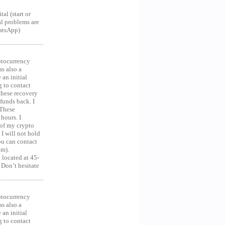
al (start or
al problems are
hatsApp)
ocurrency
as also a
an initial
g to contact
 these recovery
unds back. I
 These
hours. I
 of my crypto
 I will not hold
you can contact
om).
 located at 45-
 Don’t hesitate
ocurrency
as also a
an initial
g to contact