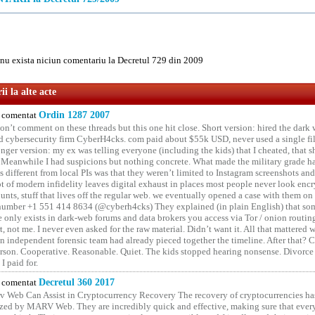
u exista niciun comentariu la Decretul 729 din 2009
i la alte acte
comentat
Ordin 1287 2007
on’t comment on these threads but this one hit close. Short version: hired the dark 
 cybersecurity firm CyberH4cks. com paid about $55k USD, never used a single file 
onger version: my ex was telling everyone (including the kids) that I cheated, that s
. Meanwhile I had suspicions but nothing concrete. What made the military grade ha
different from local PIs was that they weren’t limited to Instagram screenshots and
ot of modern infidelity leaves digital exhaust in places most people never look en
unts, stuff that lives off the regular web. we eventually opened a case with them on
number +1 551 414 8634 (@cyberh4cks) They explained (in plain English) that som
e only exists in dark-web forums and data brokers you access via Tor / onion routin
rt, not me. I never even asked for the raw material. Didn’t want it. All that mattered 
n independent forensic team had already pieced together the timeline. After that?
erson. Cooperative. Reasonable. Quiet. The kids stopped hearing nonsense. Divorce
I paid for.
comentat
Decretul 360 2017
 Web Can Assist in Cryptocurrency Recovery The recovery of cryptocurrencies ha
ized by MARV Web. They are incredibly quick and effective, making sure that ever