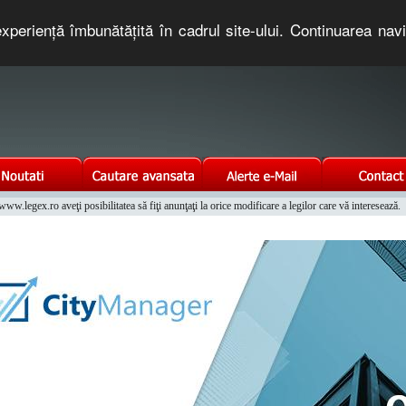
xperienţă îmbunătăţită în cadrul site-ului. Continuarea nav
e romaneasca. Un serviciu oferit gratuit de TNT COMPUTERS
w.legex.ro aveţi posibilitatea să fiţi anunţaţi la orice modificare a legilor care vă interesează.
Integrat al Parcului Auto