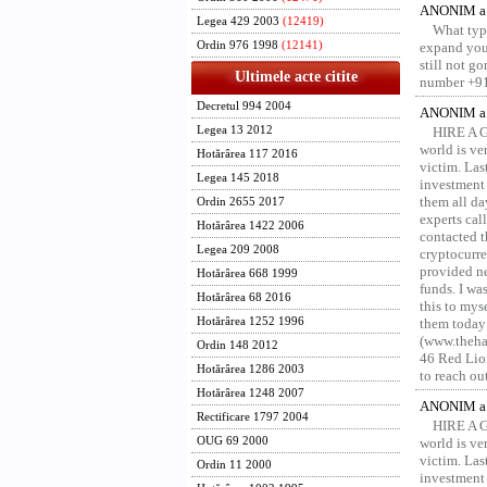
ANONIM a 
Legea 429 2003
(12419)
What type
Ordin 976 1998
(12141)
expand your
still not g
Ultimele acte citite
number +91
Decretul 994 2004
ANONIM a 
Legea 13 2012
HIRE A 
world is ver
Hotărârea 117 2016
victim. Las
Legea 145 2018
investment 
them all da
Ordin 2655 2017
experts ca
Hotărârea 1422 2006
contacted t
Legea 209 2008
cryptocurre
provided ne
Hotărârea 668 1999
funds. I was
Hotărârea 68 2016
this to mys
Hotărârea 1252 1996
them today
(www.thehac
Ordin 148 2012
46 Red Lion
Hotărârea 1286 2003
to reach ou
Hotărârea 1248 2007
ANONIM a 
Rectificare 1797 2004
HIRE A 
OUG 69 2000
world is ver
victim. Las
Ordin 11 2000
investment 