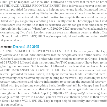
y, but I got no response. God is so kind. I followed a broadcast that teaches on how
lled THE HACK ANGELS RECOVERY EXPERT. Help individuals recover their lost f
he email provided for consultation, to help me recover my funds. I contacted them.
ncy recovery experts saved my life by helping me recover all my losses in just nine 
cessary requirements and relative information to complete the successful recovery
 filled with joy asI got my everything back. I really can't tell how happy I am. I said
elf but share it to the public so that all scammed victims can get their funds back, 
 through their hotline at: WhatsApp +1(520)200-2320) (support@thehackangels.c
kangels.com) If you're in London, you can even visit them in person at their office
 Street, London WC1R 4PF, UK. They’re super helpful and really know their stuff!
t if you need help.
comentat
Decretul 139 2005
GENUINE HACKER TO RECOVER YOUR LOST FUNDS Hello everyone, The Crypt
y volatile and a lot of individuals have lost their crypto assets to online scams . I w
t October I was contacted by a broker who convinced me to invest in Crypto. I made 
of € 875,000. I followed their instructions. For TWO months now I have been tryin
y, but I got no response. God is so kind. I followed a broadcast that teaches on how
lled THE HACK ANGELS RECOVERY EXPERT. Help individuals recover their lost f
he email provided for consultation, to help me recover my funds. I contacted them.
ncy recovery experts saved my life by helping me recover all my losses in just nine 
cessary requirements and relative information to complete the successful recovery
 filled with joy asI got my everything back. I really can't tell how happy I am. I said
elf but share it to the public so that all scammed victims can get their funds back, 
 through their hotline at: WhatsApp +1(520)200-2320) (support@thehackangels.c
kangels.com) If you're in London, you can even visit them in person at their office
 Street, London WC1R 4PF, UK. They’re super helpful and really know their stuff!
t if you need help.