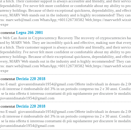
t a hitch. Their customer support is always accessible and friendly, and their servi
 dependability. I've never felt more confident or comfortable about my ability to pr
rrency holdings. Because of their exceptional quickness, dependability, and effect
covery, MARV Web stands out in the industry and is highly recommended! They can 
ess: marv.web@mail.com WhatsApp;+601126730582 Web;https://marvweb9.wixsi
-expe
comentat
Legea 266 2001
 Web Can Assist in Cryptocurrency Recovery The recovery of cryptocurrencies ha
ized by MARV Web. They are incredibly quick and effective, making sure that ever
t a hitch. Their customer support is always accessible and friendly, and their servi
 dependability. I've never felt more confident or comfortable about my ability to pr
rrency holdings. Because of their exceptional quickness, dependability, and effect
covery, MARV Web stands out in the industry and is highly recommended! They can 
ess: marv.web@mail.com WhatsApp;+601126730582 Web;https://marvweb9.wixsi
-expe
comentat
Decizia 220 2018
no E-mail: giovannidinatale1954@­gmail.­com Offerte individuali in denaro da 2.0
o di interesse è rimborsabile del 3% in un periodo compreso tra 2 e 30 anni. Condiz
 se la mia offerta ti interessa contattami di più rapidamente per discutere le modali
 giovannidinatale1954@­gmail.­com
comentat
Decizia 220 2018
no E-mail: giovannidinatale1954@­gmail.­com Offerte individuali in denaro da 2.0
o di interesse è rimborsabile del 3% in un periodo compreso tra 2 e 30 anni. Condiz
 se la mia offerta ti interessa contattami di più rapidamente per discutere le modali
 giovannidinatale1954@­gmail.­com