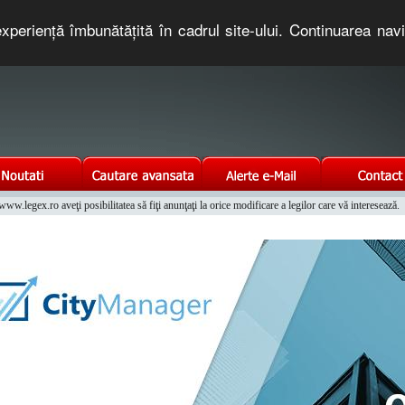
xperienţă îmbunătăţită în cadrul site-ului. Continuarea nav
e romaneasca. Un serviciu oferit gratuit de TNT COMPUTERS
w.legex.ro aveţi posibilitatea să fiţi anunţaţi la orice modificare a legilor care vă interesează.
Integrat al Parcului Auto