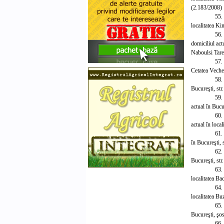
(2.183/2008)
55.
localitatea Ki
56.
domiciliul ac
Naboulsi Tare
57. 
Cetatea Veche 
58.
Bucureşti, str
59.
actual în Bucu
60.
actual în loca
61.
în Bucureşti, 
62.
Bucureşti, str
63.
localitatea Ba
64.
localitatea Bu
65.
Bucureşti, şos
66.