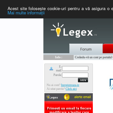
Acest site foloseşte cookie-uri pentru a vă asigura o e
Mai multe informaţii
Nou :
Legex.ro - portal de legislati
Info :
Creându-vă un cont pe portalul ww
Info :
www.tntauto.ro - Managementul 
E-
mail:
Parola:
Nu ai cont?
Inregistreaza-te
Ai uitat parola?
Click aici