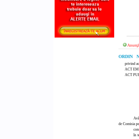
Anunţă
ORDIN Nr.
privind a
ACT EMI
ACT PUB
Avâ
de Comisia pent
cons
în 