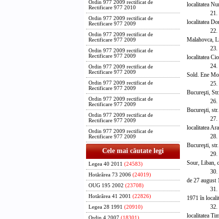
Ordin 977 2009 rectificat de
localitatea Nu
Rectificare 977 2010
21.
Ordin 977 2009 rectificat de
localitatea Do
Rectificare 977 2009
22.
Ordin 977 2009 rectificat de
Malahovca, Liu
Rectificare 977 2009
23.
Ordin 977 2009 rectificat de
Rectificare 977 2009
localitatea Ci
24.
Ordin 977 2009 rectificat de
Rectificare 977 2009
Sold. Ene Mod
25.
Ordin 977 2009 rectificat de
Rectificare 977 2009
Bucureşti, Str
Ordin 977 2009 rectificat de
26.
Rectificare 977 2009
Bucureşti, str.
Ordin 977 2009 rectificat de
27.
Rectificare 977 2009
localitatea Ar
Ordin 977 2009 rectificat de
28.
Rectificare 977 2009
Bucureşti, str
Cele mai căutate legi
29.
Sour, Liban, c
Legea 40 2011
(24583)
30.
Hotărârea 73 2006
(24019)
de 27 august 1
OUG 195 2002
(23708)
31.
Hotărârea 41 2001
(22826)
1971 în locali
32.
Legea 28 1991
(20910)
localitatea Ti
Ordin 4 2007
(18301)