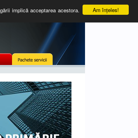
Am înţeles!
igării implică acceptarea acestora.