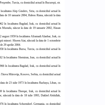
 Perşembe, Turcia, cu domiciliul actual în Bucureşti, str.
calitatea Alep Ginders, Siria, cu domiciliul actual în
 data de 10 ianuarie 2004, Habou Riana, născută la data
2 în localitatea Bagdad, Irak, cu domiciliul actual în
n Mustafa, născut la data de 19 ianuarie 2002, Hasan
 august 1959 în localitatea AIramadi Alanbar, Irak, cu
opii minori: Hiseen Aiat, născută la data de 1 octombrie
de 29 aprilie 2004.
58 în localitatea Bursa, Turcia, cu domiciliul actual în
2 în localitatea Shemiran, Iran, cu domiciliul actual în
966 în localitatea Bagdad, Irak, cu domiciliul actual în
ea Titova Mitroviţa, Kosovo, Serbia, cu domiciliul actual
data de 23 iulie 1973 în localitatea Rachaya, Liban, cu
9 în localitatea Theeqar, Irak, cu domiciliul actual în
or, născută la data de 18 iulie 1993, Dakhel Abdullah,
976 în localitatea Schorndorf, Germania, cu domiciliul