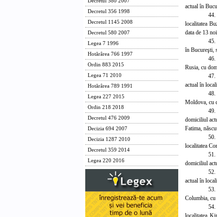
Decretul 580 2007
actual în Bucu
Decretul 356 1998
44.
Decretul 1145 2008
localitatea B
data de 13 no
Decretul 580 2007
45.
Legea 7 1996
în Bucureşti, 
Hotărârea 766 1997
46.
Ordin 883 2015
Rusia, cu domi
47.
Legea 71 2010
actual în loca
Hotărârea 789 1991
48.
Legea 227 2015
Moldova, cu do
Ordin 218 2018
49.
Decretul 476 2009
domiciliul act
Fatima, născut
Decizia 694 2007
50.
Decizia 1287 2010
localitatea Co
Decretul 359 2014
51.
Legea 220 2016
domiciliul actu
52.
actual în local
53.
Columbia, cu d
54.
localitatea K