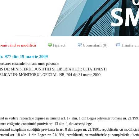
-mă când se modifică
Fişă act
Comentarii (0)
Trimite un
 977 din 19 martie 2009
cordarea cetateniei romane unor persoane
S DE: MINISTERUL JUSTITIEI SI LIBERTATILOR CETATENESTI
LICAT IN: MONITORUL OFICIAL NR. 204 din 31 martie 2009
nd în vedere rapoartele depuse în temeiul art. 17 alin. 1 din Legea cetăţeniei române nr. 21/1991,
ru cetăţenie, constituită potrivit art. 13 alin. 1 din aceeaşi lege,
tatând îndeplinite condiţiile prevăzute la art. 8 din Legea nr. 21/1991, republicată, cu modificări
temeiul art. 18 alin. 1 din Legea nr. 21/1991, republicată, cu modificările şi completările ulteri