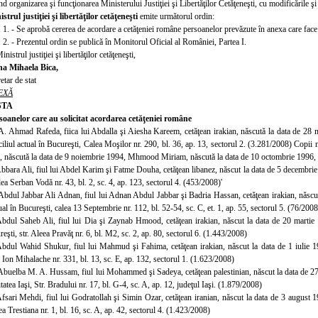
d organizarea şi funcţionarea Ministerului Justiţiei şi Libertăţilor Cetăţeneşti, cu modificările şi
istrul justiţiei şi libertăţilor cetăţeneşti
emite următorul ordin:
. 1. - Se aprobă cererea de acordare a cetăţeniei române persoanelor prevăzute în anexa care face
. 2. - Prezentul ordin se publică în Monitorul Oficial al României, Partea
I.
inistrul justiţiei şi libertăţilor cetăţeneşti,
na Mihaela Bica,
etar de stat
EXĂ
STA
soanelor care au solicitat acordarea cetăţeniei române
. Ahmad Rafeda, fiica lui Abdalla şi Aiesha Kareem, cetăţean irakian, născută la data de 28 
iliul actual în Bucureşti, Calea Moşilor nr. 290, bl. 36, ap. 13, sectorul 2. (3.281/2008) Copi
ăscută la data de 9 noiembrie 1994, Mhmood Miriam, născută la data de 10 octombrie 1996,
Abbara Ali, fiul lui Abdel Karim şi Fatme Douha, cetăţean libanez, născut la data de 5 decembrie 1
ea Serban Vodă nr. 43, bl. 2, sc. 4, ap. 123, sectorul 4. (453/2008)'
Abdul Jabbar Ali Adnan, fiul lui Adnan Abdul Jabbar şi Badria Hassan, cetăţean irakian, născut
ual în Bucureşti, calea 13 Septembrie nr. 112, bl. 52-54, sc. C, et. 1, ap. 55, sectorul 5. (76/2008
Abdul Saheb Ali, fiul lui Dia şi Zaynab Hmood, cetăţean irakian, născut la data de 20 martie 1
reşti, str. Aleea Pravăţ nr. 6, bl. M2, sc. 2, ap. 80, sectorul 6. (1.443/2008)
Abdul Wahid Shukur, fiul lui Mahmud şi Fahima, cetăţean irakian, născut la data de 1 iulie 195
 Ion Mihalache nr. 331, bl. 13, sc. E, ap. 132, sectorul 1. (1.623/2008)
Abuelba M. A. Hussam, fiul lui Mohammed şi Sadeya, cetăţean palestinian, născut la data de 27 i
itatea Iaşi, Str. Bradului nr. 17, bl. G-4, sc. A, ap. 12, judeţul Iaşi. (1.879/2008)
Afsari Mehdi, fiul lui Godratollah şi Simin Ozar, cetăţean iranian, născut la data de 3 august 1
ea Trestiana nr. 1, bl. 16, sc. A, ap. 42, sectorul 4. (1.423/2008)