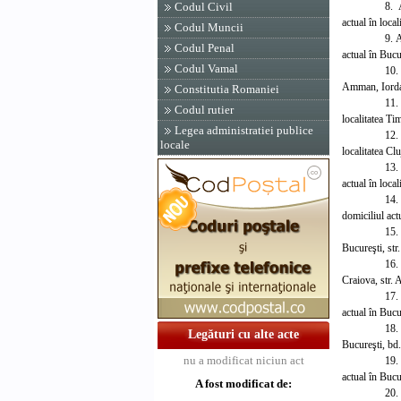
8. 
Codul Civil
actual în loca
Codul Muncii
9. 
Codul Penal
actual în Bucu
Codul Vamal
10.
Amman, Iordani
Constitutia Romaniei
11. 
Codul rutier
localitatea Ti
Legea administratiei publice
12.
locale
localitatea Cl
13
actual în loca
14.
domiciliul act
15.
Bucureşti, str.
16.
Craiova, str. 
17.
actual în Bucu
18.
Legături cu alte acte
Bucureşti, bd
nu a modificat niciun act
19.
actual în Bucu
A fost modificat de:
20.