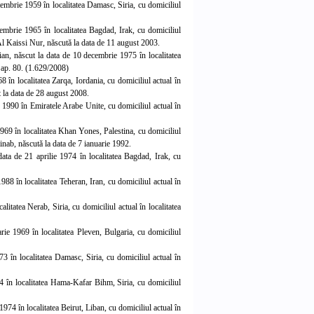
embrie 1959 în localitatea Damasc, Siria, cu domiciliul
embrie 1965 în localitatea Bagdad, Irak, cu domiciliul
: Al Kaissi Nur, născută la data de 11 august 2003.
ian, născut la data de 10 decembrie 1975 în localitatea
, ap. 80. (1.629/2008)
 în localitatea Zarqa, Iordania, cu domiciliul actual în
 la data de 2
8 august 2008.
e 1990 în Emiratele Arabe Unite, cu domiciliul actual în
 1969 în localitatea Khan Yones, Palestina, cu domiciliul
ainab, născută la data de 7 ianuarie 1992.
ata de 21 aprilie 1974 în localitatea Bagdad, Irak, cu
988 în localitatea Teheran, Iran, cu domiciliul actual în
itatea Nerab, Siria, cu domiciliul actual în localitatea
arie 1969 în localitatea Pleven, Bulgaria, cu domiciliul
3 în localitatea Damasc, Siria, cu domiciliul actual în
64 în localitatea Hama-Kafar Bihm, Siria, cu domiciliul
74 în localitatea Beirut, Liban, cu domiciliul actual în