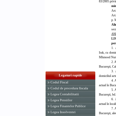
83/2005 privin
min
Art
Art
p. M
Ali
secr
AN
LI
per
1.
A
Irak, cu domic
Mhmood Nur, n
2. 
Bucureşti, Cal
3. 
Legaturi rapide
domiciliul act
4. 
Codul Fiscal
actual în Bucu
Codul de procedura fiscala
5. 
Legea Contabilitatii
Bucureşti, bd.
6. 
Legea Pensiilor
actual în local
Legea Finantelor Publice
7. 
Legea Insolventei
Bucureşti, ale