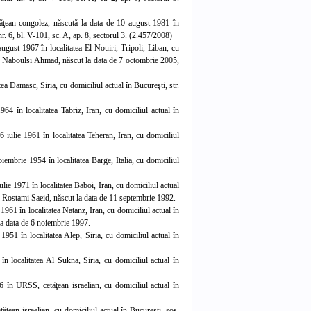
ean congolez, născută la data de 10 august 1981 în
. 6, bl. V-101, sc. A, ap. 8, sectorul 3. (2.457/2008)
ugust 1967 în localitatea El Nouiri, Tripoli, Liban, cu
ri: Naboulsi Ahmad, născut la data de 7 octombrie 2005,
atea Damasc, Siria, cu domiciliul actual în Bucureşti, str.
64 în localitatea Tabriz, Iran, cu domiciliul actual în
iulie 1961 în localitatea Teheran, Iran, cu domiciliul
iembrie 1954 în localitatea Barge, Italia, cu domiciliul
ie 1971 în localitatea Baboi, Iran, cu domiciliul actual
ri: Rostami Saeid, născut la data de 11 septembrie 1992.
1961 în localitatea Natanz, Iran, cu domiciliul actual în
la data de 6 noiembrie 1997.
51 în localitatea Alep, Siria, cu domiciliul actual în
n localitatea Al Sukna, Siria, cu domiciliul actual în
6 în URSS, cetăţean israelian, cu domiciliul actual în
ăţean israelian, cu domiciliul actual în Bucureşti, şos.