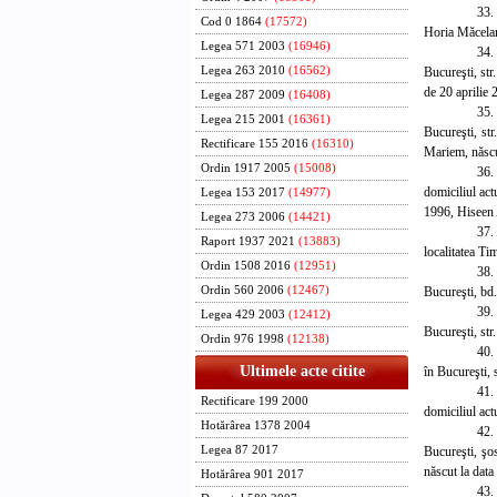
33. 
Cod 0 1864
(17572)
Horia Măcelari
Legea 571 2003
(16946)
34
.
Bucureşti, str
Legea 263 2010
(16562)
de 20 aprilie 
Legea 287 2009
(16408)
35.
Legea 215 2001
(16361)
Bucureşti, str
Rectificare 155 2016
(16310)
Mariem, născu
Ordin 1917 2005
(15008)
36.
domiciliul act
Legea 153 2017
(14977)
1996, Hiseen 
Legea 273 2006
(14421)
37.
Raport 1937 2021
(13883)
localitatea Ti
Ordin 1508 2016
(12951)
38.
Bucureşti, bd.
Ordin 560 2006
(12467)
39.
Legea 429 2003
(12412)
Bucureşti, str.
Ordin 976 1998
(12138)
40.
Ultimele acte citite
în Bucureşti, 
41.
Rectificare 199 2000
domiciliul act
Hotărârea 1378 2004
42.
Bucureşti, şo
Legea 87 2017
născut la data
Hotărârea 901 2017
43.