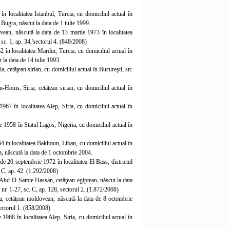
 localitatea Istanbul, Turcia, cu domiciliul actual în
Bugra, născut la data de 1 iulie 1999.
an, născută la data de 13 martie 1973 în localitatea
sc. 1, ap. 34,'sectorul 4. (848/2008)
 în localitatea Mardin, Turcia, cu domiciliul actual în
 la data de 14 iulie 1993.
, cetăţean sirian, cu domiciliul actual în Bucureşti, str.
-Homs, Siria, cetăţean sirian, cu domiciliul actual în
967 în localitatea Alep, Siria, cu domiciliul actual în
ie 1958 în Statul Lagos, Nigeria, cu domiciliul actual în
4 în localitatea Bakhoun, Liban, cu domiciliul actual în
la, născută la data de 1 octombrie 2004.
de 20 septembrie 1972 în localitatea El Bass, districtul
. C, ap. 42. (1.292/2008)
d El-Samie Hassan, cetăţean egiptean, născut la data
 nr. 1-27, sc. C, ap. 128, sectorul 2. (1.872/200
8)
, cetăţean moldovean, născută la data de 8 octombrie
sectorul 1. (858/2008)
68 în localitatea Alep, Siria, cu domiciliul actual în