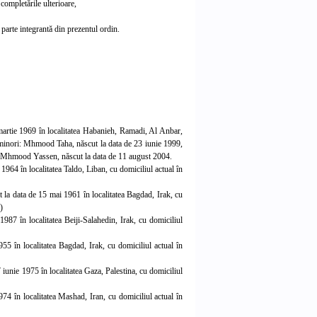
 completările ulterioare,
 parte integrantă din prezentu
l ordin.
martie 1969 în localitatea Habanieh, Ramadi, Al Anbar,
i minori: Mhmood Taha, născut la data de 23 iunie 1999,
 Mhmood Yassen, născut la data de 11 august 2004.
964 în localitatea Taldo, Liban, cu domiciliul actual în
 la data de 15 mai 1961 în localitatea Bagdad, Irak, cu
)
987 în localitatea Beiji-Salahedin, Irak, cu domiciliul
5 în localitatea Bagdad, Irak, cu domiciliul actual în
unie 1975 în localitatea Gaza, Palestina, cu domiciliul
974 în localitatea Mashad, Iran, cu domiciliul actual în