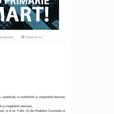
ui prieten
Tipareste act
 republicată, cu modificările şi completările ulterioare,
le şi completările ul
terioare,
oare, şi al art. 6 alin. (4) din Hotărârea Guvernului nr.