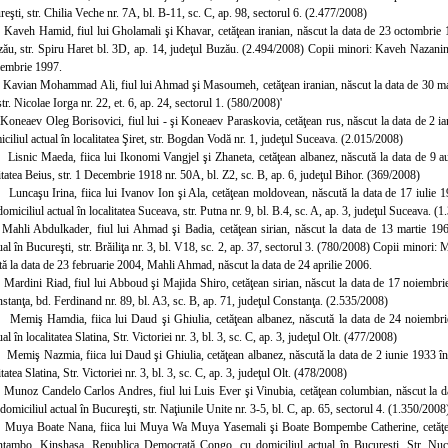
reşti, str. Chilia Veche nr. 7A, bl. B-11, sc. C, ap. 98, sectorul 6. (2.477/2008)
 Kaveh Hamid, fiul lui Gholamali şi Khavar, cetăţean iranian, născut la data de 23 octombrie 195
uzău, str. Spiru Haret bl. 3D, ap. 14, judeţul Buzău. (2.494/2008) Copii minori: Kaveh Nazanin
iembrie 1997.
 Kavian Mohammad Ali, fiul lui Ahmad şi Masoumeh, cetăţean iranian, născut la data de 30 marti
str. Nicolae Iorga nr. 22, et. 6, ap. 24, sectorul 1. (580/2008)'
 Koneaev Oleg Borisovici, fiul lui - şi Koneaev Paraskovia, cetăţean rus, născut la data de 2 ia
ciliul actual în localitatea Şiret, str. Bogdan Vodă nr. 1, judeţul Suceava. (2.015/2008)
 Lisnic Maeda, fiica lui Ikonomi Vangjel şi Zhaneta, cetăţean albanez, născută la data de 9 au
litatea Beius, str. 1 Decembrie 1918 nr. 50A, bl. Z2, sc. B, ap. 6, judeţul Bihor. (369/2008)
 Luncaşu Irina, fiica lui Ivanov Ion şi Ala, cetăţean moldovean, născută la data de 17 iulie 1
miciliul actual în localitatea Suceava, str. Putna nr. 9, bl. B.4, sc. A, ap. 3, judeţul Suceava. (
 Mahli Abdulkader, fiul lui Ahmad şi Badia, cetăţean sirian, născut la data de 13 martie 196
ual în Bucureşti, str. Brăiliţa nr. 3, bl. V18, sc. 2, ap. 37, sectorul 3. (780/2008) Copii minori
ă la data de 23 februarie 2004, Mahli Ahmad, născut la data de 24 aprilie 2006.
 Mardini Riad, fiul lui Abboud şi Majida Shiro, cetăţean sirian, născut la data de 17 noiembrie 
nstanţa, bd. Ferdinand nr. 89, bl. A3, sc. B, ap. 71, judeţul Constanţa. (2.535/2008)
 Memiş Hamdia, fiica lui Daud şi Ghiulia, cetăţean albanez, născută la data de 24 noiembrie 
al în localitatea Slatina, Str. Victoriei nr. 3, bl. 3, sc. C, ap. 3, judeţul Olt. (477/2008)
 Memiş Nazmia, fiica lui Daud şi Ghiulia, cetăţean albanez, născută la data de 2 iunie 1933 în l
itatea Slatina, Str. Victoriei nr. 3, bl. 3, sc. C, ap. 3, judeţul Olt. (478/2008)
 Munoz Candelo Carlos Andres, fiul lui Luis Ever şi Vinubia, cetăţean columbian, născut la dat
omiciliul actual în Bucureşti, str. Naţiunile Unite nr. 3-5, bl. C, ap. 65, sectorul 4. (1.350/2008
 Muya Boate Nana, fiica lui Muya Wa Muya Yasemali şi Boate Bompembe Catherine, cetăţean
intambo, Kinshasa, Republica Democrată Congo, cu domiciliul actual în Bucureşti, Str. Nucul