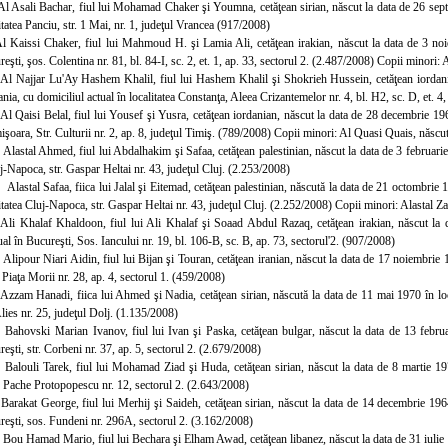
Al Asali Bachar, fiul lui Mohamad Chaker şi Youmna, cetăţean sirian, născut la data de 26 sept
litatea Panciu, str. 1 Mai, nr. 1, judeţul Vrancea (917/2008)
Al Kaissi Chaker, fiul lui Mahmoud H. şi Lamia Ali, cetăţean irakian, născut la data de 3 noi
reşti, şos. Colentina nr. 81, bl. 84-I, sc. 2, et. 1, ap. 33, sectorul 2. (2.487/2008) Copii minori
 Al Najjar Lu'Ay Hashem Khalil, fiul lui Hashem Khali
l şi Shokrieh Hussein, cetăţean iordan
a, cu domiciliul actual în localitatea Constanţa, Aleea Crizantemelor nr. 4, bl. H2, sc. D, et. 4
Al Qaisi Belal, fiul lui
Yousef şi Yusra, cetăţean iordanian, născut la data de 28 decembrie 1968
mişoara, Str. Culturii nr. 2, ap. 8, judeţul Timiş. (789/2008) Copii minori: Al Quasi Quais, născut
 Alastal Ahmed, fiul lui Abdalhakim şi Safaa, cetăţean palestinian, născut la data de 3 februari
uj-Napoca, str. Gaspar Heltai nr. 43, judeţul Cluj. (2.253/2008)
.
Alastal Safaa, fiica lui Jalal şi Eitemad, cetăţean palestinian, născută la data de 21 octombrie
litatea Cluj-Napoca, str. Gaspar Heltai nr. 43, judeţul Cluj. (2.252/2008) Copii minori: Alastal Z
 Ali Khalaf Khaldoon, fiul lui Ali Khalaf şi Soaad Abdul Razaq, cetăţean irakian, născut la d
ual în Bucureşti, Sos. Iancului nr. 1
9, bl. 106-B, sc. B, ap. 73, sectorul'2. (907/2008)
 Alipour Niari Aidin, fiul lui Bijan şi Touran, cetăţean iranian, născut la data de 17 noiembrie 1
 Piaţa Morii nr. 28, ap. 4, s
ectorul 1. (459/2008)
 Azzam Hanadi, fiica lui Ahmed şi Nadia, cetăţean sirian, născută la data de 11 mai 1970 în local
Alies nr. 25, judeţul Dolj. (1.135/2008)
 Bahovski Marian I
vanov, fiul lui Ivan şi Paska, cetăţean bulgar, născut la data de 13 febru
reşti, str. Corbeni nr. 37, ap. 5, sectorul 2. (2.679/2008)
 Balouli Tarek, fiul lui Mohamad Ziad şi Huda, cetăţean sirian, născut la data de 8 martie 197
. Pache Protopopescu nr. 12, sectorul 2. (2.643/2008)
 Barakat George, fiul lui Merhij şi Saideh, cetăţean sirian, născut la data de 14 decembrie 19
reşti, sos. Fundeni nr. 296A, sectorul 2. (3.162/2008)
 Bou Hamad Mario, fiul lui Bechara şi Elham Awad, cetăţean libanez, născut la data de 31 iulie 19