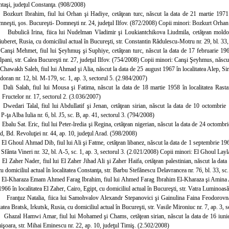
ntaşi, judeţul Constanţa. (908/2008)
 Bozkurt Ibrahim, fiul lui Orhan şi Hadiye, cetăţean turc, născut la data de 21 martie 1971 în
mneşti, şos. Bucureşti- Domneşti nr. 24, judeţul Ilfov. (872/2008) Copii minori: Bozkurt Orhan 
 Bubulică Irina, fiica lui Nudelman Vladimir şi Loukiantchikova Liudmila, cetăţean moldove
beret, Rusia, cu domiciliul actual în Bucureşti, str. Constantin Rădulescu-Motru nr. 29, bl. 33, 
 Canşi Mehmet, fiul lui Şeyhmuş şi Suphiye, cetăţean turc, născut la data de 17 februarie 1962
olpani, str. Calea Bucureşti nr. 27, judeţul Ilfov. (754/2008) Copii minori: Canşi Şeyhmus, născut
 Chawakh Saleh, fiul lui Ahmad şi Alia, născut la data de 25 august 1967 în localitatea Alep, Siria
oran nr. 12, bl. M-179, sc. 1, ap. 3, sectorul 5. (2.984/2007)
 Dali Salah, fiul lui Mousa şi Fatima, născut la data de 18 martie 1958 în localitatea Rastan
. Fructelor nr. 17, sectorul 2. (3.036/2007)
 Dwedari Talal, fiul lui Abdullatif şi Jenan, cetăţean sirian, născut la data de 10 octombrie 1
 P-ţa Alba Iulia nr. 6, bl. J5, sc. B, ap. 41, sectorul 3. (794/2008)
 Ebalu Sat. Eric, fiul lui Peter-lredia şi Regina, cetăţean nigerian, născut la data de 24 octombr
ad, Bd. Revoluţiei nr. 44, ap. 10, judeţul Arad. (598/2008)
 El Ghoul Ahmad Dib, fiul lui Ali şi Fatme, cetăţean libanez, născut la data de 1 septembrie 196
. Sfânta Vineri nr. 32, bl. A-5, sc. 1, ap. 3, sectorul 3. (2.021/2008) Copii minori: El Ghoul Lay
 El Zaher Nader, fiul lui El Zaher Jihad Ali şi Zaher Haifa, cetăţean palestinian, născut la data 
u domiciliul actual în localitatea Constanţa, str. Barbu Stefănescu Delavrancea nr. 76, bl. 33, sc
 El-Kharaza Emam Ahmed Farag Ibrahim, fiul lui
Ahmed Farag Ibrahim El-Kharaza şi Amina Ab
966 în localitatea El Zaher, Cairo, Egipt, cu domiciliul actual în Bucureşti, str. Vatra Luminoasă
 Franţuz Natalia, fiica lui Samohvalov Alexandr Stepanovici şi Gainulina Faina Feodorovna
tatea Bratsk, Irkutsk, Rusia, cu domiciliul actual în Bucureşti, str. Vasile Mironiuc nr. 7
, ap. 3, 
 Ghazal Hamwi Amar, fiul lui Mohamed şi Chams, cetăţean sirian, născut la data de 16 iunie 19
mişoara, str. Mihai Eminescu nr. 22, ap. 10, judeţul Timiş. (2.502/2008)