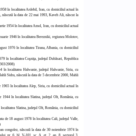
8 în localitatea Ardebil, Iran, cu domiciliul actual în
, născută la data de 22 mai 1993, Kaveh Ali, născut la
e 1954 în localitatea Amol, Iran, cu domiciliul actual
nuarie 1946 în localitatea Berezniki, regiunea Molotov,
gust 1976 în localitatea Tirana, Albania, cu domiciliul
979 în localitatea Coşniţa, judeţul Dubăsari, Republica
1.303/2008)
4 în localitatea Halwanie, judeţul Halwanie, Siria, cu
: Mahli Sidra, născută la data de 5 decembrie 2000, Mahli
1965 în localitatea Alep, Siria, cu domiciliul actual în
1944 în localitatea Slatina, judeţul Olt, România, cu
ocalitatea Slatina, judeţul Olt, România, cu domiciliul
a de 18 august 1978 în localitatea Cali, judeţul Valle,
)
 congolez, născută la data de 30 noiembrie 1974 în
ui nr. 6, bl. V-101, sc. A, et. 2, ap. 8, sectorul
3.