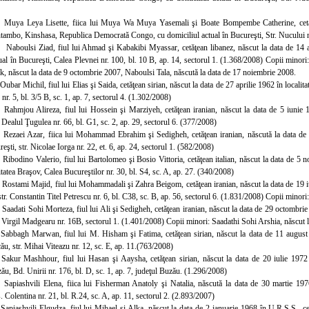
 Muya Leya Lisette, fiica lui Muya Wa Muya Yasemali şi Boate Bompembe Catherine, cetăţ
ntambo, Kinshasa, Republica Democrată Congo, cu domiciliul actual în Bucureşti, Str. Nucului nr
 Naboulsi Ziad, fiul lui Ah
mad şi Kabakibi Myassar, cetăţean libanez, născut la data de 14 a
tual în Bucureşti, Calea Plevnei nr. 100, bl. 10 B, ap. 14, sectorul 1. (1.368/2008) Copii mino
k, născut la data de 9 octombrie 2007, Naboulsi Tala, născută la data de 17 noiembrie 2008.
Oubar Michil, fiul lui Elias şi Saida, cetăţean sirian, născut la data de 27 aprilie 1962 în localit
nr. 5, bl. 3/5 B, sc. 1, ap. 7, sectorul 4. (1.302/2008)
 Rahmjou Alireza, fiul lui Hossein şi Marziyeh, cetăţean iranian, născut la data de 5 iunie 19
. Dealul Ţugulea nr. 66, bl. G1, sc. 2, ap. 29, sectorul 6. (377/2008)
 Rezaei Azar, fiica lui Mohammad Ebrahim şi Sedigheh, cetăţean iranian, născută la data de 6 
reşti, str. Nicolae Iorga nr. 22, et. 6, ap. 24, sectorul 1. (582/2008)
 Ribodino Valerio, fiul lui Bartolomeo şi Bosio Vittoria, cetăţean italian, născut la data de 5 no
litatea Braşov, Calea Bucureştilor nr. 30, bl. S4, sc. A, ap. 27. (340/2008)
 Rostami Majid, fiul lui Mohammadali şi Zahra Beigom, cetăţean iranian, născut la data de 19 iul
str. Constantin Titel Petrescu nr. 6, bl. C38, sc. B, ap. 56, sectorul 6. (1.831/2008) Copii mino
 Saadati Sohi Morteza, fiul lui Ali şi Sedigheh, cetăţean iranian, născut la data de 29 octombrie 
. Virgil Madgearu nr. 16B, sectorul 1. (1.401/2008) Copii minori: Saadathi Sohi Arshia, născut 
 Sabbagh Marwan, fiul lui M. Hisham şi Fatima, cetăţean sirian, născut la data de 11 august 19
cău, str. Mihai Viteazu nr. 12, sc. E, ap. 11.(763/2008)
 Sakur Mashhour, fiul lui Hasan şi Aaysha, cetăţean sirian, născut la data de 20 iulie 1972 î
zău, Bd. Unirii nr. 176, bl. D, sc. 1, ap. 7, judeţul Buzău. (1.296/2008)
 Sapiashvili Elena, fiica lui Fisherman Anatoly şi Natalia, născută la data de 30 martie 197
. Colentina nr. 21, bl. R.24, sc. A, ap. 11, sectorul 2. (2.893/2007)
 Sapiashvili Elgudza, fiul lui Mihael şi Alka, născut la data de 2 ianuarie 1968 în U.R.S.S., cet