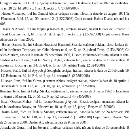
Gungor Guven, fiul lui Ali şi Şanay, cetăţean turc, născut la data de 1 aprilie 1976 în localitatea
u nr. 20-22, bl. 20/8, sc. 1, ap. 3, sectorul
\.
(2.060/2008)
 Habou Mohamed, fiul lui Omarşi Aicha, cetăţean sirian, născut la data de 25 august 1971 în lo
. Pâncota nr. 3, bl. 15, ap. 59, sectorul 2. (1.227/2008) Copii minori: Habou Diana, născută la
2005.
 Hasan N Abood, fiul lui Najim şi Rabieh R., cetăţean irakian, născut la data de 9 martie 196
. Teiul Do
amnei nr. 1, bl. 8, sc. A, et. 3, ap. 13, sectorul
2.
(2.509/2008) Copii minori: Hasa
tă la data de 4 mai 2000.
 Hiseen Samer, fiul lui Salman Hassan şi Hamoodi Shamia, cetăţean irakian, născut la data de 2
ual în localitatea Timişoara, str. Călin Nemeş nr. 9, sc. D, ap. 2, judeţul Timiş. (2.534/2008) C
Asra-Mariem, născută la data de 25 decembrie 1997, Hiseen Muhamed-Mustafa, născut la data 
 Hizlioglu Ferit Kenan, fiul lui Naim şi Ayten, cetăţean turc, născut la data de 15 decembrie 19
mişoara, str. Bucureşti nr. 34, bl. A4, sc. B, ap. 10, judeţul Timiş. (2.624/2008)
Hossein Fathi, fiul lui Ayyoob şi Sedigheh, cetăţean iranian, născut la data de 20 februarie 196
 I.C.Brătianu nr. 39, bl. P-6, sc. 2, ap. 34, sectorul 3. (2.536/2008)
 Hussain Fir
as, fiul lui Yuhya şi Amera Abbas, cetăţean irakian, născut la data de 10 aprilie 1
 Bârsănesti nr. 8, bl. 157, sc. 1, et. 10, ap. 43, sectorul 6. (2.572/2008)
 Ibrahimi Tefik, fiul
lui Faikşi Stevka, cetăţean sârb, născut la data de 3 martie 1962 în localitat
str. Almasu Mare nr. 12, bl. 51, sc. 6, ap. 52, sectorul 4. (845/2008)
 Issam Ossman Maher, fiul lui I
ssam Ossman şi Ayouch Elitaui, cetăţean australian, născut la 
ual în localitatea Braşov, str. Minerva nr. 10, sc. E, ap. 15, judeţul Braşov. (915/2008)
 Jasim Nada, fiica lui Talib şi Suhaila, cetăţean irakian, născută la data de 24 februarie 196
s. Colentina nr. 74, bl. 110, sc. 1, ap. 13, sectorul 2. (1.849/2008) Copii minori: Dakhel No
 de 27 ianuarie 2000, Dakhel Ali, născut la data de 9 martie 2001.
 Jonaskovic Goran, fiul lui Jovan şi Ljubica, cetăţean sârb, născut la data de 30 septembrie 1