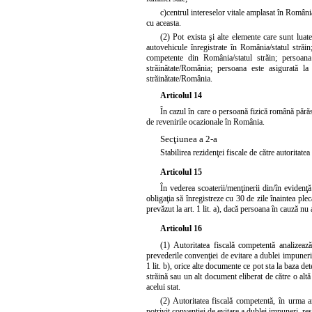
c)
centrul intereselor vitale amplasat în Români
cu aceasta.
(2) Pot exista şi alte elemente care sunt lua
autovehicule înregistrate în România/statul străi
competente din România/statul străin; persoana 
străinătate/România; persoana este asigurată la
străinătate/România.
Articolul 14
În cazul în care o persoană fizică română părăse
de revenirile ocazionale în România.
Secţiunea a 2-a
Stabilirea rezidenţei fiscale de către autorita
Articolul 15
În vederea scoaterii/menţinerii din/în evidenţ
obligaţia să înregistreze cu 30 de zile înaintea ple
prevăzut la art. 1 lit. a), dacă persoana în cauză n
Articolul 16
(1) Autoritatea fiscală competentă analizează
prevederile convenţiei de evitare a dublei impuner
1 lit. b), orice alte documente ce pot sta la baza de
străină sau un alt document eliberat de către o altă 
acelui stat.
(2) Autoritatea fiscală competentă, în urma an
potrivit convenţiei de evitare a dublei impuneri, re