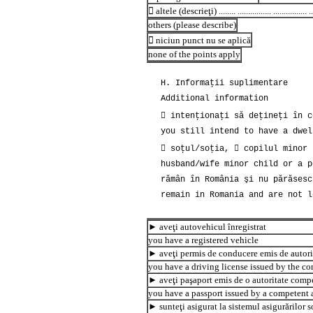
 altele (descrieţi) ........ ................ ................ .........
others (please describe)
 niciun punct nu se aplică
none of the points apply
H. Informaţii suplimentare
Additional information
 intenţionaţi să deţineţi în c
you still intend to have a dwel
 soţul/soţia,  copilul minor 
husband/wife minor child or a p
rămân în România şi nu părăsesc
remain in Romania and are not l
► aveţi autovehicul înregistrat
you have a registered vehicle
► aveţi permis de conducere emis de autor
you have a driving license issued by the c
► aveţi paşaport emis de o autoritate comp
you have a passport issued by a competent 
► sunteţi asigurat la sistemul asigurărilor s