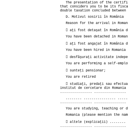
The presentation of the certifi
that considers you to be its fisca
double taxation concluded between 
D. Motivul sosirii în România
Reason for the arrival in Roman
 aţi fost detaşat în România d
You have been detached in Roman
 aţi fost angajat în România d
You have been hired in Romania 
 desfăşuraţi activitate indepe
You are performing a self-emplo
 sunteţi pensionar;
You are retired
 studiaţi, predaţi sau efectua
institut de cercetare din Romania 
................ ................ 
........ ................ .....
................ ................ 
You are studying, teaching or d
Romania (please mention the nam
 altele (explicaţii) ........ 
................ ................ 