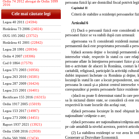
Ordin 74 2012 abrogat de Ordin 1099
persoana fizică îşi are domiciliul fiscal potrivit leg
2016
Capitolul II
Cele mai căutate legi
Criterii de stabilire a rezidenţei persoanelor fi
Legea 40 2011
(24594)
Articolul 6
Hotărârea 73 2006
(24024)
(1) Dacă o persoană fizică este considerată re
persoanei fizice se va stabili după cum urmează:
OUG 195 2002
(23752)
a)
persoana va fi considerată rezidentă numai 
Hotărârea 41 2001
(22842)
permanentă dacă este proprietatea personală a perso
Legea 28 1991
(20934)
b)
dacă aceasta deţine o locuinţă permanentă af
Ordin 4 2007
(18306)
intereselor vitale, respectiv în statul cu care rela
persoane aflate în întreţinerea persoanei fizice şi
Cod 0 1864
(17579)
într-o activitate de afaceri în România, conturi la
Legea 571 2003
(16956)
caritabilă, religioasă, participări la activităţi cult
dublei impuneri încheiate cu România şi deţine, î
Legea 263 2010
(16581)
locuinţă în statul în care a locuit preponderent, un
Legea 287 2009
(16424)
persoana în cauză şi-a păstrat centrul intereselor vi
corespunzător şi pentru persoanele fizice rezident
Legea 215 2001
(16401)
c)
dacă nu poate fi determinat statul în care per
Rectificare 155 2016
(16315)
sa în niciunul dintre state, se consideră că este re
Ordin 1917 2005
(15019)
respectivă în toate locurile din acelaşi stat;
d)
dacă persoana locuieşte în mod obişnuit în 
Legea 153 2017
(14987)
naţionalitate/ cetăţenie o are;
Legea 273 2006
(14451)
e)
dacă persoana are naţionalitatea/cetăţenia am
Raport 1937 2021
(13921)
pe cale amiabilă la nivelul acestora, potrivit artic
Ordin 1508 2016
(12959)
(2) La stabilirea rezidenţei se vor avea în ve
Cooperare şi Dezvoltare Economică.
Ordin 560 2006
(12474)