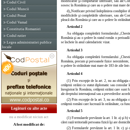
modificările şi completările ulterioare, sau ale Conve
Codul Civil
sosesc în România şi care au o şedere mai mare de 
Codul Muncii
d)
„Notificare privind îndeplinirea condiţiilor d
Codul Penal
modificările şi completările ulterioare, sau ale Conve
pleacă din România şi care au o şedere în străinăta
Codul Vamal
Articolul 2
Constitutia Romaniei
Au obligaţia completării formularului „Chestio
Codul rutier
România şi au o şedere în statul român o perioadă s
Legea administratiei publice
se încheie în anul calendaristic vizat.
locale
Articolul 3
Au obligaţia completării formularului „Chestio
România, precum şi persoanele fizice nerezidente, ca
o şedere în străinătate mai mare de 183 de zile într
Articolul 4
(1) Prin excepţie de la
art. 2
, nu au obligaţia
cetăţenii străini cu statut diplomatic sau consular 
înregistrat în România, cetăţenii străini care sunt 
ale dreptului internaţional sau a prevederilor acord
(2) Prin excepţie de la
art. 3
, nu au obligaţia 
cetăţenii români care lucrează în străinătate, ca fun
Legături cu alte acte
Articolul 5
nu a modificat niciun act
(1) Formularele prevăzute la art. 1 lit. a) şi b)
cărei rază teritorială persoana fizică îşi are domiciliu
A fost modificat de:
(2) Formularele prevăzute la art. 1 lit. c) şi