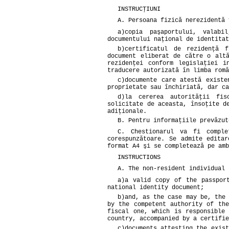
INSTRUCŢIUNI
A. Persoana fizică nerezidentă 
a)
copia paşaportului, valab
documentului naţional de identitat
b)
certificatul de rezidenţă 
document eliberat de către o alt
rezidenţei conform legislaţiei i
traducere autorizată în limba româ
c)
documente care atestă existe
proprietate sau închiriată, dar ca
d)
la cererea autorităţii fis
solicitate de aceasta, însoţite d
adiţionale.
B. Pentru informaţiile prevăzut
C. Chestionarul va fi compl
corespunzătoare. Se admite edita
format A4 şi se completează pe amb
INSTRUCTIONS
A. The non-resident individual 
a)
a valid copy of the passpor
national identity document;
b)
and, as the case may be, the 
by the competent authority of th
fiscal one, which is responsible
country, accompanied by a certifie
c)
documents attesting the exist