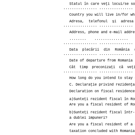
Statul în care veţi locui/se so
................ ................ 
Country you will live in/for wh
Adresa, telefonul şi adresa
................ ................ 
Address, phone and e-mail addre
........ ................ 
................ ................ 
Data plecării din România (z
................ ................ 
Date of departure from Romania 
Cât timp preconizaţi că veţi
................ ................ 
How long do you intend to stay 
C. Declaraţie privind rezidenţa
Declaration on fiscal residence
a)
Sunteţi rezident fiscal în Ro
Are you a fiscal resident of Ro
b)
Sunteţi rezident fiscal într-
a dublei impuneri?
Are you a fiscal resident of a 
taxation concluded with Romania