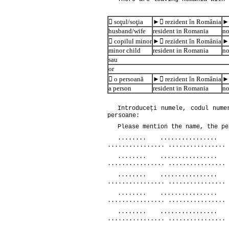
 soţul/soţia
► rezident în România
►
husband/wife
resident in Romania
no
 copilul minor
► rezident în România
►
minor child
resident in Romania
no
sau
or
 o persoană
► rezident în România
►
a person
resident in Romania
no
Introduceţi numele, codul nume
persoane:
Please mention the name, the pe
........ ................ 
................ ................ 
........ ................ 
................ ................ 
........ ................ 
................ ................ 
........ ................ 
................ ................ 
........ ................ 
................ ................ 