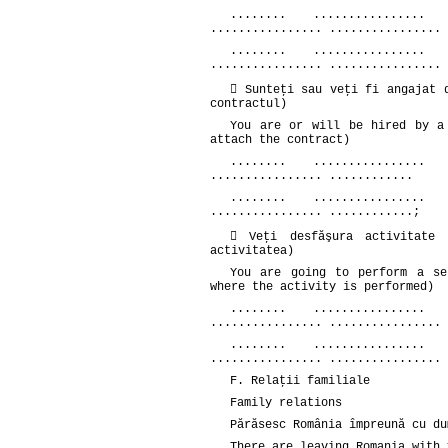
........ ................ 
................ ................ 
........ ................ 
................ ................ 
 Sunteţi sau veţi fi angajat 
contractul)
You are or will be hired by a
attach the contract)
........ ................ 
................ ............
........ ................ 
................ ............;
 Veţi desfăşura activitate 
activitatea)
You are going to perform a se
where the activity is performed)
........ ................ 
................ ................ 
........ ................ 
................ ................ 
F. Relaţii familiale
Family relations
Părăsesc România împreună cu du
There are leaving Romania with 