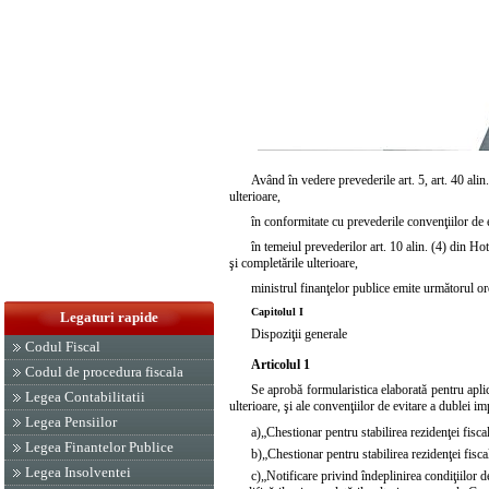
Având în vedere prevederile
art. 5
,
art. 40 alin
ulterioare,
în conformitate cu prevederile convenţiilor de 
în temeiul prevederilor
art. 10 alin. (4) din H
şi completările ulterioare,
ministrul finanţelor publice emite următorul or
Capitolul I
Legaturi rapide
Dispoziţii generale
Codul Fiscal
Articolul 1
Codul de procedura fiscala
Se aprobă formularistica elaborată pentru apli
Legea Contabilitatii
ulterioare, şi ale convenţiilor de evitare a dublei 
Legea Pensiilor
a)
„Chestionar pentru stabilirea rezidenţei fisca
Legea Finantelor Publice
b)
„Chestionar pentru stabilirea rezidenţei fisc
Legea Insolventei
c)
„Notificare privind îndeplinirea condiţiilor d