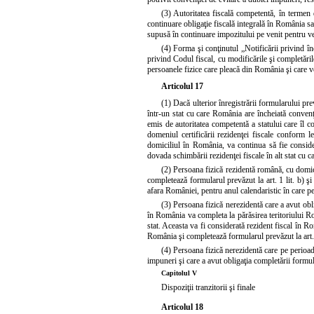
(3) Autoritatea fiscală competentă, în termen 
continuare obligaţie fiscală integrală în România sau
supusă în continuare impozitului pe venit pentru ve
(4) Forma şi conţinutul „Notificării privind în
privind
Codul fiscal
, cu modificările şi completările
persoanele fizice care pleacă din România şi care vo
Articolul 17
(1) Dacă ulterior înregistrării formularului pr
într-un stat cu care România are încheiată convenţ
emis de autoritatea competentă a statului care îl con
domeniul certificării rezidenţei fiscale conform le
domiciliul în România, va continua să fie consider
dovada schimbării rezidenţei fiscale în alt stat cu 
(2) Persoana fizică rezidentă română, cu domic
completează formularul prevăzut la art. 1 lit. b) şi
afara României, pentru anul calendaristic în care pe
(3) Persoana fizică nerezidentă care a avut obli
în România va completa la părăsirea teritoriului Ro
stat. Aceasta va fi considerată rezident fiscal în R
România şi completează formularul prevăzut la art. 1
(4) Persoana fizică nerezidentă care pe perioad
impuneri şi care a avut obligaţia completării formula
Capitolul V
Dispoziţii tranzitorii şi finale
Articolul 18