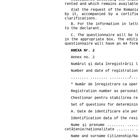
rented and which remains available
d)
at the request of the Romani
by it, accompanied by a certifi
clarifications.
B. For the information in lett
to the declarant.
C. The questionnaire will be l
in the appropriate box. The editi
questionnaire will have an A4 form
ANEXA Nr. 2
Annex no. 2
Numărul şi data înregistrării l
Number and date of registration
........ ........ ........./...
* Număr de înregistrare ca oper
Registration number as personal
Chestionar pentru stabilirea re
Set of questions for determinin
A. Date de identificare ale per
Identification data of the resi
Nume şi prenume ........ .....
cetăţenie/naţionalitate ........ .
Name and surname Citizenship/Na