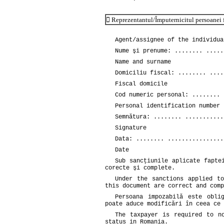
 Reprezentantul/Împuternicitul persoanei 
Agent/assignee of the individua
Nume şi prenume: ........ .....
Name and surname
Domiciliu fiscal: ........ ....
Fiscal domicile
Cod numeric personal: ........ 
Personal identification number
Semnătura: ........ ...........
Signature
Data: ........ ................
Date
Sub sancţiunile aplicate fapte
corecte şi complete.
Under the sanctions applied t
this document are correct and comp
Persoana impozabilă este obli
poate aduce modificări în ceea ce 
The taxpayer is required to n
status in Romania.