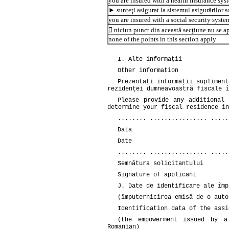
you are insured with a health insurance sys
► sunteţi asigurat la sistemul asigurărilor s
you are insured with a social security syste
 niciun punct din această secţiune nu se a
none of the points in this section apply
I. Alte informaţii
Other information
Prezentaţi informaţii supliment
rezidenţei dumneavoastră fiscale î
Please provide any additional
determine your fiscal residence in
........ ................ .....
Data
Date
........ ................ .....
Semnătura solicitantului
Signature of applicant
J. Date de identificare ale împ
(împuternicirea emisă de o auto
Identification data of the assi
(the empowerment issued by a
Romanian)