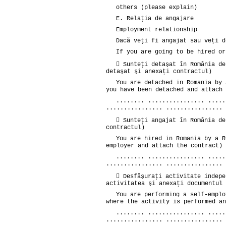
others (please explain)
E. Relaţia de angajare
Employment relationship
Dacă veţi fi angajat sau veţi d
If you are going to be hired or
 Sunteţi detaşat în România de
detaşat şi anexaţi contractul)
You are detached in Romania by 
you have been detached and attach 
........ ................ .....
................ ................ 
 Sunteţi angajat în România de
contractul)
You are hired in Romania by a R
employer and attach the contract)
........ ................ .....
................ ................ 
 Desfăşuraţi activitate indepe
activitatea şi anexaţi documentul 
You are performing a self-emplo
where the activity is performed an
........ ................ .....
................ ................ 