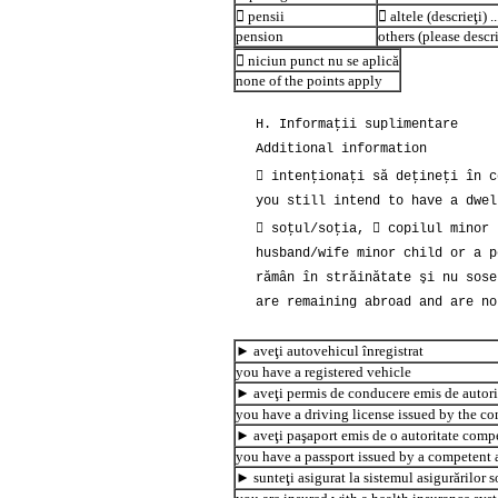
 pensii
 altele (descrieţi) ........ .
pension
others (please descr
 niciun punct nu se aplică
none of the points apply
H. Informaţii suplimentare
Additional information
 intenţionaţi să deţineţi în c
you still intend to have a dwel
 soţul/soţia,  copilul minor 
husband/wife minor child or a p
rămân în străinătate şi nu sose
are remaining abroad and are no
► aveţi autovehicul înregistrat
you have a registered vehicle
► aveţi permis de conducere emis de autor
you have a driving license issued by the c
► aveţi paşaport emis de o autoritate comp
you have a passport issued by a competent 
► sunteţi asigurat la sistemul asigurărilor s