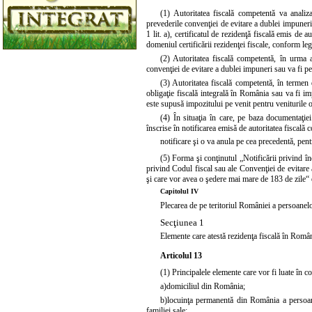
(1) Autoritatea fiscală competentă va analiza
prevederile convenţiei de evitare a dublei impuner
1 lit. a), certificatul de rezidenţă fiscală emis de a
domeniul certificării rezidenţei fiscale, conform legi
(2) Autoritatea fiscală competentă, în urma an
convenţiei de evitare a dublei impuneri sau va fi pe
(3) Autoritatea fiscală competentă, în termen 
obligaţie fiscală integrală în România sau va fi im
este supusă impozitului pe venit pentru veniturile o
(4) În situaţia în care, pe baza documentaţiei
înscrise în notificarea emisă de autoritatea fiscală
notificare şi o va anula pe cea precedentă, pent
(5) Forma şi conţinutul „Notificării privind în
privind
Codul fiscal
sau ale Convenţiei de evitare a 
şi care vor avea o şedere mai mare de 183 de zile“ e
Capitolul IV
Plecarea de pe teritoriul României a persoanelo
Secţiunea 1
Elemente care atestă rezidenţa fiscală în Români
Articolul 13
(1) Principalele elemente care vor fi luate în 
a)
domiciliul din România;
b)
locuinţa permanentă din România a persoanei 
familiei sale;