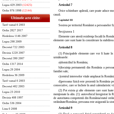
Articolul 7
Legea 429 2003
(12425)
Orice schimbare apărută, care poate aduce modif
Ordin 976 1998
(12144)
cauză.
Ultimele acte citite
Capitolul III
Tarif vamal 0 2003
Sosirea pe teritoriul României a persoanelor fi
Ordin 2827 2017
Secţiunea 1
Hotărârea 1146 2007
Elemente care atestă rezidenţa fiscală în Român
elemente care sunt luate în considerare la stabilirea 
Legea 298 2009
Articolul 8
Decretul 722 2003
Decizia 1220 2007
(1) Principalele elemente care vor fi luate î
următoarele:
Decretul 390 2007
a)
domiciliul în România;
Ordin 1317 2014
b)
locuinţa permanentă din România a persoanei 
Legea 29 2004
familiei sale;
Hotărârea 36 2009
c)
centrul intereselor vitale amplasat în Români
Tarif vamal 0 2003
d)
persoana fizică este prezentă în România pen
consecutive, care se încheie în anul calendaristic vi
Decretul 402 2003
(2) Pot exista şi alte elemente care sunt luat
Legea 23 2010
menţionate la alin. (1): autovehicul înregistrat în
Decizia 408 1997
de autoritatea competentă din România/statul străin
străinătate/România; persoana este asigurată la sist
Ordin 536 2004
Articolul 9
Lista 0 2008