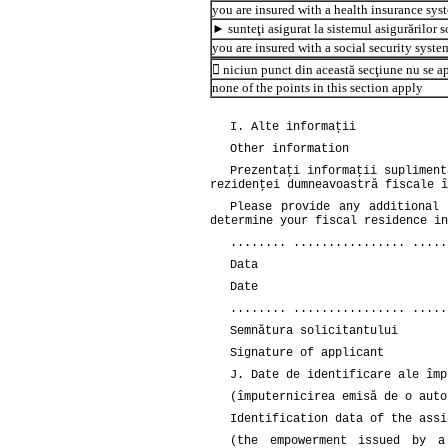
you are insured with a health insurance sys
► sunteţi asigurat la sistemul asigurărilor s
you are insured with a social security syste
 niciun punct din această secţiune nu se a
none of the points in this section apply
I. Alte informaţii
Other information
Prezentaţi informaţii supliment
rezidenţei dumneavoastră fiscale î
Please provide any additional
determine your fiscal residence in
........ ................ .....
Data
Date
........ ................ .....
Semnătura solicitantului
Signature of applicant
J. Date de identificare ale împ
(împuternicirea emisă de o auto
Identification data of the assi
(the empowerment issued by a