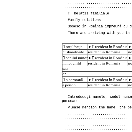
........ ................ .....
................ ................ 
F. Relaţii familiale
Family relations
Sosesc în România împreună cu d
There are arriving with you in 
 soţul/soţia
► rezident în România
►
husband/wife
resident in Romania
no
 copilul minor
► rezident în România
►
minor child
resident in Romania
no
sau
or
 o persoană
► rezident în România
►
a person
resident in Romania
no
Introduceţi numele, codul nume
persoane
Please mention the name, the pe
........ ................ 
................ ................ 
........ ................ 
................ ................ 