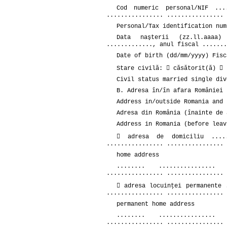
Cod numeric personal/NIF ....
................ ................ 
Personal/Tax identification num
Data naşterii (zz.ll.aaaa) 
............., anul fiscal .......
Date of birth (dd/mm/yyyy) Fisc
Stare civilă:  căsătorit(ă)  
Civil status married single div
B. Adresa în/în afara României 
Address in/outside Romania and 
Adresa din România (înainte de 
Address in Romania (before leav
 adresa de domiciliu ......
................ ................ 
home address
........ ................ 
................ ................ 
 adresa locuinţei permanente 
................ ................ 
permanent home address
........ ................ 
................ ................ 