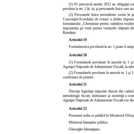
(1) Pe parcursul anului 2012 au obligaţia com
prevăzut la art. 1 lit. a), şi persoanele fizice car
(2) Persoanele fizice nerezidente sosite în ţa
Convenţiei/Acordului de evitare a dublei impuneri d
formularului „Chestionar pentru stabilirea rezidenţ
impozitului pe venit pentru veniturile obţinute d
România.
Articolul 19
Formularistica prevăzută la
art. 1
poate fi adapt
Articolul 20
(1) Formularele prevăzute în anexele nr. 1 şi 
Agenţiei Naţionale de Administrare Fiscală, la ad
(2) Formularele prevăzute în anexele nr. 1 şi 2 
confirmare de primire.
Articolul 21
Direcţia legislaţie impozite directe din cadru
metodologii fiscale, îndrumare şi asistenţă a cont
Agenţiei Naţionale de Administrare Fiscală vor duce
Articolul 22
Prezentul ordin se publică în Monitorul Oficial
Ministrul finanţelor publice,
Gheorghe Ialomiţianu