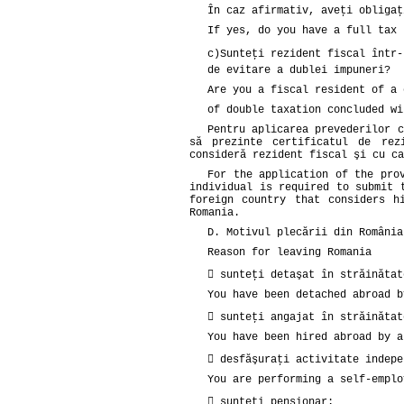
În caz afirmativ, aveţi obligaţ
If yes, do you have a full tax 
c)
Sunteţi rezident fiscal într-
de evitare a dublei impuneri?
Are you a fiscal resident of a 
of double taxation concluded wi
Pentru aplicarea prevederilor c
să prezinte certificatul de rez
consideră rezident fiscal şi cu ca
For the application of the pro
individual is required to submit 
foreign country that considers h
Romania.
D. Motivul plecării din România
Reason for leaving Romania
 sunteţi detaşat în străinătat
You have been detached abroad b
 sunteţi angajat în străinătat
You have been hired abroad by a
 desfăşuraţi activitate indepe
You are performing a self-emplo
 sunteţi pensionar;