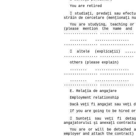
You are retired
 studiaţi, predaţi sau efectu
străin de cercetare (menţionaţi nu
You are studying, teaching or
(please mention the name and a
................ ................ 
........ ................ 
................ ................ 
 altele (explicaţii) ......
................ ................ 
others (please explain)
........ ................ 
................ ................ 
........ ................ 
................ ................ 
E. Relaţia de angajare
Employment relationship
Dacă veţi fi angajat sau veţi d
If you are going to be hired or
 Sunteţi sau veţi fi detaş
angajatorului şi anexaţi contractu
You are or will be detached a
employer and attach the contract)