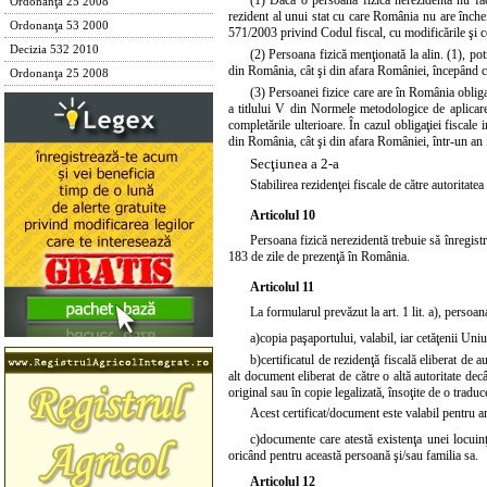
(1) Dacă o persoană fizică nerezidentă nu fa
Ordonanţa 25 2008
rezident al unui stat cu care România nu are închei
Ordonanţa 53 2000
571/2003
privind
Codul fiscal
, cu modificările şi 
Decizia 532 2010
(2) Persoana fizică menţionată la alin. (1), potr
din România, cât şi din afara României, începând cu
Ordonanţa 25 2008
(3) Persoanei fizice care are în România obligaţi
a titlului V din Normele metodologice de aplica
completările ulterioare. În cazul obligaţiei fiscale
din România, cât şi din afara României, într-un an f
Secţiunea a 2-a
Stabilirea rezidenţei fiscale de către autoritat
Articolul 10
Persoana fizică nerezidentă trebuie să înregistr
183 de zile de prezenţă în România.
Articolul 11
La formularul prevăzut la art. 1 lit. a), persoa
a)
copia paşaportului, valabil, iar cetăţenii Un
b)
certificatul de rezidenţă fiscală eliberat de
alt document eliberat de către o altă autoritate decât
original sau în copie legalizată, însoţite de o tradu
Acest certificat/document este valabil pentru an
c)
documente care atestă existenţa unei locuinţ
oricând pentru această persoană şi/sau familia sa.
Articolul 12