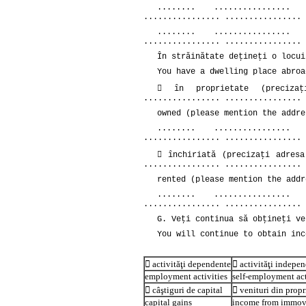
........ ................ 
................ ................ 
........ ................ 
................ ................ 
În străinătate deţineţi o locui
You have a dwelling place abroa
 în proprietate (precizaţi
................ ................ 
owned (please mention the addre
........ ................ 
................ ................ 
 închiriată (precizaţi adresa
................ ................ 
rented (please mention the addr
........ ................ 
................ ................ 
G. Veţi continua să obţineţi ve
You will continue to obtain inc
 activităţi dependente
 activităţi indepe
employment activities
self-employment act
 câştiguri de capital
 venituri din propr
capital gains
income from immov