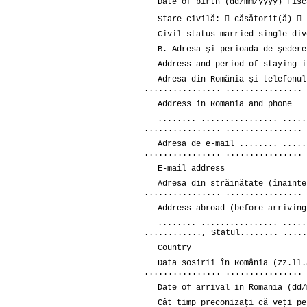
Date of birth (dd/mm/yyyy) Fisc
Stare civilă:  căsătorit(ă)  
Civil status married single div
B. Adresa şi perioada de şedere
Address and period of staying i
Adresa din România şi telefonul
................ ................ 
Address in Romania and phone
........ ................ .....
................ ................ 
Adresa de e-mail ........ .....
................ ................ 
E-mail address
Adresa din străinătate (înainte
................ ................ 
Address abroad (before arriving
........ ................ .....
............, Statul........ .....
Country
Data sosirii în România (zz.ll.
................ ................ 
Date of arrival in Romania (dd/
Cât timp preconizaţi că veţi pe