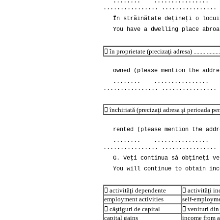
........ ................ 
................ ................ 
În străinătate deţineţi o locui
You have a dwelling place abroa
 în proprietate (precizaţi adresa) ........ ................ ......
owned (please mention the addre
........ ................ 
................ ................ 
 închiriată (precizaţi adresa şi perioada pentru care aţi
rented (please mention the addr
........ ................ 
................ ................ 
G. Veţi continua să obţineţi ve
You will continue to obtain inc
 activităţi dependente
 activităţi i
employment activities
self-employmen
 câştiguri de capital
 venituri din
capital gains
income from a