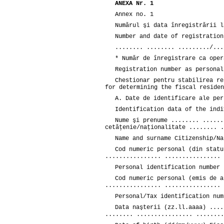
ANEXA Nr. 1
Annex no. 1
Numărul şi data înregistrării l
Number and date of registration
........ ........ ........./...
* Număr de înregistrare ca oper
Registration number as personal
Chestionar pentru stabilirea re
for determining the fiscal residen
A. Date de identificare ale per
Identification data of the indi
Nume şi prenume ........ ......
cetăţenie/naţionalitate ........ .
Name and surname Citizenship/Na
Cod numeric personal (din statu
................ ................ 
Personal identification number 
Cod numeric personal (emis de a
................ ................ 
Personal/Tax identification num
Data naşterii (zz.ll.aaaa) ....
........ ................ ........