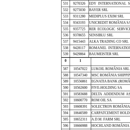
531
9270326
EDY INTERNATIONAL S
532
9275030
BAYER SRL
533
9311280
MEDIPLUS EXIM SRL
534
9343193
UNICREDIT ROMÂNIA S
535
9357725
RER ECOLOGIC SERVIC
536
9378655
SENSIBLU SRL
537
9415443
ALKA TRADING CO SRL
538
9428117
ROMANEL INTERNATIO
539
9429864
BAUMEISTER SRL
0
1
587
10547022
LUKOIL ROMÂNIA SRL
588
10547340
MSC ROMÂNIA SHIPPI
589
10556861
EGNATIA BANK (ROMÂ
590
10562600
FIVE-HOLDING SA
591
10583688
DELTA ADDENDUM AS
592
10600770
ROM OIL SA
593
10608391
SOLECTRON ROMÂNIA
594
10640589
CARPATCEMENT HOLD
595
10652311
A.D.M. FARM SRL
596
10666988
HOCHLAND ROMÂNIA 