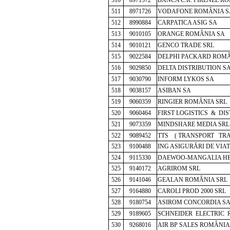
511
8971726
VODAFONE ROMÂNIA S
512
8990884
CARPATICA ASIG SA
513
9010105
ORANGE ROMÂNIA SA
514
9010121
GENCO TRADE SRL
515
9022584
DELPHI PACKARD ROMÂ
516
9029850
DELTA DISTRIBUTION S
517
9030790
INFORM LYKOS SA
518
9038157
ASIBAN SA
519
9060359
RINGIER ROMÂNIA SRL
520
9060464
FIRST LOGISTICS & DI
521
9073359
MINDSHARE MEDIA SRL
522
9089452
TTS ( TRANSPORT TRA
523
9100488
ING ASIGURĂRI DE VIAT
524
9115330
DAEWOO-MANGALIA HE
525
9140172
AGRIROM SRL
526
9141046
GEALAN ROMÂNIA SRL
527
9164880
CAROLI PROD 2000 SRL
528
9180754
ASIROM CONCORDIA S
529
9189605
SCHNEIDER ELECTRIC 
530
9268016
AIR BP SALES ROMÂNIA