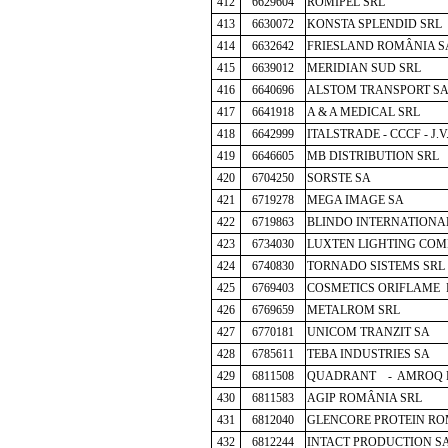
412
6629604
ROMIPEL SRL
413
6630072
KONSTA SPLENDID SRL
414
6632642
FRIESLAND ROMÂNIA S
415
6639012
MERIDIAN SUD SRL
416
6640696
ALSTOM TRANSPORT S
417
6641918
A & A MEDICAL SRL
418
6642999
ITALSTRADE - CCCF - J.
419
6646605
MB DISTRIBUTION SRL
420
6704250
SORSTE SA
421
6719278
MEGA IMAGE SA
422
6719863
BLINDO INTERNATIONA
423
6734030
LUXTEN LIGHTING COM
424
6740830
TORNADO SISTEMS SRL
425
6769403
COSMETICS ORIFLAME 
426
6769659
METALROM SRL
427
6770181
UNICOM TRANZIT SA
428
6785611
TEBA INDUSTRIES SA
429
6811508
QUADRANT - AMROQ 
430
6811583
AGIP ROMÂNIA SRL
431
6812040
GLENCORE PROTEIN RO
432
6812244
INTACT PRODUCTION S