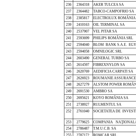
236
2364318
AKER TULCEA SA
237
2364482
TABCO-CAMPOFRIO SA
238
2385817
ELECTROLUX ROMÂNIA
239
2410163
OIL TERMINAL SA
240
2537907
VEL PITAR SA
241
2593699
PHILIPS ROMÂNIA SRL
242
2594040
BLOM BANK S.A.E. EG
243
2594058
OMNILOGIC SRL
244
2603490
GENERAL TURBO SA
245
2614597
FIBREXNYLON SA
246
2620769
AEDIFICIA CARPATI SA
247
2626923
ROUMANIE ASSURANCE
248
2627279
ALSTOM POWER ROMÂN
249
2691530
AMBRO SA
250
2695621
KOYO ROMÂNIA SA
251
2738927
RULMENTUL SA
252
2761040
SOCIETATEA DE INVEST
253
2779625
COMPANIA NAŢIONALA
254
2786487
T.M.U.C.B. SA
255
2787172
ROMCAR SRL