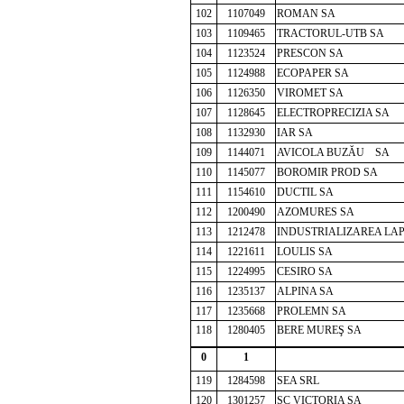
102
1107049
ROMAN SA
103
1109465
TRACTORUL-UTB SA
104
1123524
PRESCON SA
105
1124988
ECOPAPER SA
106
1126350
VIROMET SA
107
1128645
ELECTROPRECIZIA SA
108
1132930
IAR SA
109
1144071
AVICOLA BUZĂU SA
110
1145077
BOROMIR PROD SA
111
1154610
DUCTIL SA
112
1200490
AZOMURES SA
113
1212478
INDUSTRIALIZAREA LA
114
1221611
LOULIS SA
115
1224995
CESIRO SA
116
1235137
ALPINA SA
117
1235668
PROLEMN SA
118
1280405
BE
RE MUREŞ SA
0
1
119
1284598
SEA SRL
120
1301257
SC VICTORIA SA