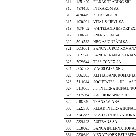
314
4851409
FILDAS TRADING SRL
315
4879159
INTRAROM SA
316
4896419
ATLASSIB SRL
317
4936904
VITAL & HEYL SA
318
4979492
WHITELAND IMPORT EX
319
5006578
ENERGROM SA
320
5016563
NBG ASIGURĂRI SA
321
5019551
BANCA TURCO ROMANA
322
5022670
BANCA TRANSILVANIA 
323
5029644
TESS CONEX SA
324
5052558
MACROMEX SRL
325
5062063
ALPHA BANK ROMÂNIA
326
5110314
SOCIETATEA DE ASI
327
5110535
J.T. INTERNATIONAL (R
328
5175054
S & T ROMÂNIA SRL
329
5182310
TRANSAVIA SA
330
5222750
RELAD INTERNATIONAL
331
5243655
PA & CO INTERNATIONA
332
5328123
ASITRANS SA
333
5330093
BANCA INTERNAŢIONALA
334
5330816
MENATWORK EST PREFA