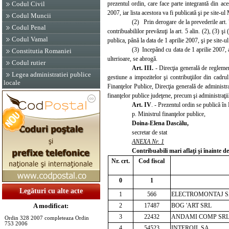
prezentul ordin, care face parte integrantă din ace
Codul Civil
2007, iar lista acestora va fi publicată şi pe site-
Codul Muncii
(2) Prin derogare de la prevederile art. 7
Codul Penal
contribuabililor prevăzuţi la art. 5 alin. (2), (3) ş
Codul Vamal
publica, până la data de 1 aprilie 2007, şi pe site-
(3) Incepând cu data de 1 aprilie 2007, a
Constitutia Romaniei
ulterioare, se abrogă.
Codul rutier
Art. III.
- Direcţia generală de reglemen
Legea administratiei publice
gestiune a impozitelor şi contribuţiilor din cadru
locale
Finanţelor Publice, Direcţia generală de administra
finanţelor publice judeţene, precum şi
administraţi
Art. IV
.
- Prezentul ordin se publică în
p. Ministrul finanţelor publice,
Doina-Elena Dascălu,
secretar de stat
ANEXA Nr. 1
Contribuabili mari aflaţi şi înainte
de
Nr. crt.
Cod fiscal
0
1
Legături cu alte acte
1
566
ELECTROMONTAJ 
2
17487
BOG 'ART SRL
A modificat:
3
22432
ANDAMI COMP SR
Ordin 328 2007 completeaza Ordin
753 2006
4
54523
INTEROIL SA