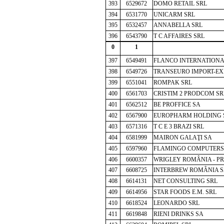
393
6529672
DOMO RETAIL SRL
394
6531770
UNICARM SRL
395
6532457
ANNABELLA SRL
396
6543790
T C AFFAIRES SRL
0
1
397
6549491
FLANCO INTERNATIONA
398
6549726
TRANSEURO IMPORT-EX
399
6551041
ROMPAK SRL
400
6561703
CRISTIM 2 PRODCOM SR
401
6562512
BE PROFFICE SA
402
6567900
EUROPHARM HOLDING 
403
6571316
T C E 3 BRAZI SRL
404
6581999
MAIRON GALAŢI SA
405
6597960
FLAMINGO COMPUTERS
406
6600357
WRIGLEY ROMÂNIA - P
407
6608725
INTERBREW ROMÂNIA 
408
6614131
NET CONSULTING SRL
409
6614956
STAR FOODS E.M. SRL
410
6618524
LEONARDO SRL
411
6619848
RIENI DRINKS SA