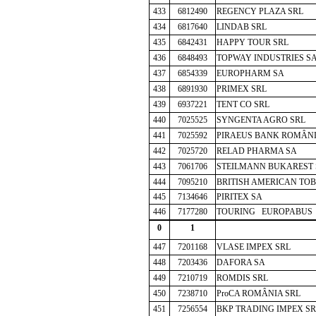
433
6812490
REGENCY PLAZA SRL
434
6817640
LINDAB SRL
435
6842431
HAPPY TOUR SRL
436
6848493
TOPWAY INDUSTRIES S
437
6854339
EUROPHARM SA
438
6891930
PRIMEX SRL
439
6937221
TENT CO SRL
440
7025525
SYNGENTA AGRO SRL
441
7025592
PIRAEUS BANK ROMÂNI
442
7025720
RELAD PHARMA SA
443
7061706
STEILMANN BUKAREST 
444
7095210
BRITISH AMERICAN TO
445
7134646
PIRITEX SA
446
7177280
TOURING EUROPABUS 
0
1
447
7201168
VLASE IMPEX SRL
448
7203436
DAFORA SA
449
7210719
ROMDIS SRL
450
7238710
ProCA ROMÂNIA SRL
451
7256554
BKP TRADING IMPEX SR