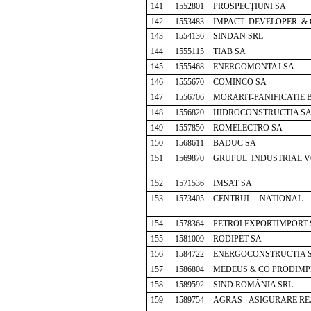
141
1552801
PROSPECŢIUNI SA
142
1553483
IMPACT DEVELOPER &
143
1554136
SINDAN SRL
144
1555115
TIAB SA
145
1555468
ENERGOMONTAJ SA
146
1555670
COMINCO SA
147
1556706
MORARIT-PANIFICATIE 
148
1556820
HIDROCONSTRUCTIA S
149
1557850
ROMELECTRO SA
150
1568611
BADUC SA
151
1569870
GRUPUL INDUSTRIAL V
152
1571536
IMSAT SA
153
1573405
CENTRUL NATIONAL D
154
1578364
PETROLEXPORTIMPORT 
155
1581009
RODIPET SA
156
1584722
ENERGOCONSTRUCTIA 
157
1586804
MEDEUS & CO PRODIMP
158
1589592
SIND ROMÂNIA SRL
159
1589754
AGRAS - ASIGURARE R