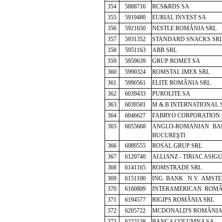
354
5888716
RCS&RDS SA
355
5919480
EURIAL INVEST SA
356
5921650
NESTLE ROMÂNIA SRL
357
5931352
STANDARD SNACKS SR
358
5951163
ABB SRL
359
5959639
GRUP ROMET SA
360
5990324
ROMSTAL IMEX SRL
361
5990561
ELITE ROMÂNIA SRL
362
6039433
PUROLITE SA
363
6039581
M & B INTERNATIONAL 
364
6046627
FABRYO CORPORATION 
365
6055668
ANGLO-ROMANIAN 
BU
CUREŞTI
366
6089555
ROSAL GRUP SRL
367
6120740
ALLIANZ - TIRIAC ASIG
368
6141165
ROMSTRADE SRL
369
6151100
ING BANK N.V. AMST
370
6160809
INTERAMERICAN ROMÂ
371
6194577
RIGIPS ROMÂNIA SRL
372
6205722
MCDONALD'S ROMÂNIA
373
6222138
BANCA COLUMNA SA