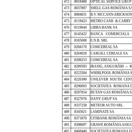
472
8018488
OPTICAL SERVICE GRUP
473
8037897
SHELL GAS ROMÂNIA S
474
8084031
B.V. MCCANN-ERICKSON
475
8119423
METRO CASH & CARRY
476
8119644
LIBRA BANK SA
477
8145422
BANCA COMERCIALA S
478
8165608
E.N.B. SRL
479
8204170
COMCEREAL SA
480
8204928
CARGILL CEREALE SA
481
8208253
COMCEREAL SA
482
8209593
IRASIG, ASIGURĂRI -- 
483
8223504
WHIRLPOOL ROMÂNIA 
484
8226390
UNILEVER SOUTH CEN
485
8296093
SOCIETATEA ROMANA D
486
8297854
BUTAN GAS ROMÂNIA 
487
8327076
DANY GRUP SA
488
8337258
METEOR AUTO SRL
489
8345021
LAMINATE SA
490
8371870
CITIBANK ROMÂNIA SA
491
8398697
GRAWE ROMÂNIA ASIG
492
8468440
SOCIETATEA ROMANA D