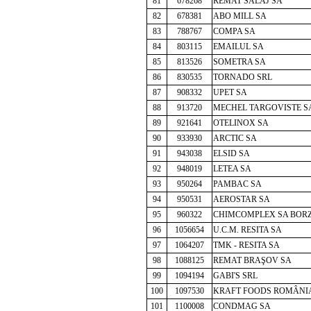
81
678268
REMAT SĂLAJ SA
82
678381
ABO MILL SA
83
788767
COMPA SA
84
803115
EMAILUL SA
85
813526
SOMETRA SA
86
830535
TORNADO SRL
87
908332
UPET SA
88
913720
MECHEL TARGOVISTE S
89
921641
OTELINOX SA
90
933930
ARCTIC SA
91
943038
ELSID SA
92
948019
LETEA SA
93
950264
PAMBAC SA
94
950531
AEROSTAR SA
95
960322
CHIMCOMPLEX SA BORZ
96
1056654
U.C.M. RESITA SA
97
1064207
TMK - RESITA SA
98
1088125
REMAT BRAŞOV SA
99
1094194
GABI'S SRL
100
1097530
KRAFT FOODS ROMÂNI
101
1100008
CONDMAG SA