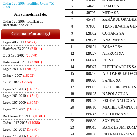
Ordin 328 2007 modifica Ordin 753
5
54620
UAMT SA
2006
6
58797
MEDA SA
A fost modificat de:
7
65484
ZAHĂRUL ORADEA
Ordin 328 2007 rectificat de
Rectificare 328 2007
8
97800
TRANSILVANIA GEN
9
128302
CONARG SA
Cele mai căutate legi
10
128396
ANA IMEP SA
Legea 40 2011
(24574)
11
129154
ROLAST SA
Hotărârea 73 2006
(24014)
12
129227
ALPROM SA
OUG 195 2002
(23678)
13
144391
PIC SA
Hotărârea 41 2001
(22809)
14
156027
ELECTROARGES SA
Legea 28 1991
(20896)
15
160796
AUTOMOBILE-DACI
Ordin 4 2007
(18292)
16
199028
SANEX SA
Cod 0 1864
(17554)
17
199095
URSUS BREWERIES
Legea 571 2003
(16933)
18
199125
NAPOLACT SA
Legea 263 2010
(16541)
19
199222
PRODVINALCO SA
Legea 287 2009
(16379)
20
199710
MECHEL CÂMPIA TU
Legea 215 2001
(16336)
21
199745
SORTILEMN SA
Rectificare 155 2016
(16302)
22
199800
SOMEŞ SA
Ordin 1917 2005
(14988)
23
199915
BANK LEUMI ROMÂ
Legea 153 2017
(14970)
24
200106
PHARMAFARM SA
Legea 273 2006
(14398)