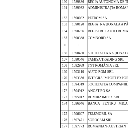
160
1589886
REGIA AUTONOMA DE T
161
1589932
ADMINISTRAŢIA ROMANA
162
1590082
PETROM SA
163
1590120
REGIA NAŢIONALA A P
164
1590236
REGISTRUL AUTO ROM
165
1590368
COMNORD SA
0
1
166
1590430
SOCIETATEA NAŢIONALA
167
1590546
TAMISA TRADING SRL
168
1592989
TNT ROMÂNIA SRL
169
1593119
AUTO ROM SRL
170
1593356
INTEGRA IMPORT EXPOR
171
1594319
SOCIETATEA COMPANII
172
1594912
ANGST RO SA
173
1595012
ROMBIZ IMPEX SRL
174
1596646
BANCA PENTRU MICA I
175
1596697
TELEMOBIL SA
176
1597471
SOROCAM SRL
177
1597773
ROMANIAN-AUSTRIAN 