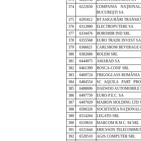
374
6222650
COMPANIA NAŢIONA
BUCUREŞTI SA
375
6291812
BT ASIGURĂRI TRANSI
376
6312800
ELECTROPUTERE SA
377
6334476
BOROMIR IND SRL
378
6355568
EURO TRADE INVEST SA
379
6366621
CARLSROM BEVERAGE 
380
6382686
ROLEM SRL
381
6444975
AMARAD SA
382
6461399
ROSCA-CONF SRL
383
6469724
FRIGOGLASS ROMÂNIA 
384
6484554
SC AQUILA PART PRO
385
6488696
DAEWOO AUTOMOBILE 
386
6497759
EURO-P.E.C. SA
387
6497929
MAIRON HOLDING LTD 
388
6506326
SOCIETATEA NAŢIONALA
389
6514264
LEGATO SRL
390
6519610
MARCOM R.M.C. 94 SRL
391
6521644
ERICSSON TELECOMMUN
392
6528510
AGIS COMPUTER SRL