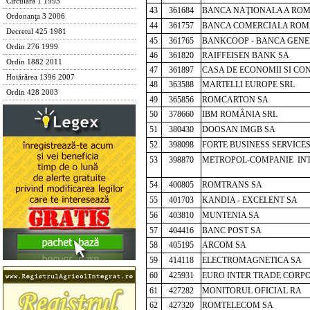
Circulara 1 1995
43
361684
BANCA NAŢIONALA A ROM
Ordonanţa 3 2006
44
361757
BANCA COMERCIALA ROM
Decretul 425 1981
45
361765
BANKCOOP - BANCA GENE
Ordin 276 1999
46
361820
RAIFFEISEN BANK SA
Ordin 1882 2011
47
361897
CASA DE ECONOMII SI CON
Hotărârea 1396 2007
48
363588
MARTELLI EUROPE SRL
Ordin 428 2003
49
365856
ROMCARTON SA
50
378660
IBM ROMÂNIA SRL
51
380430
DOOSAN IMGB SA
52
398098
FORTE BUSINESS SERVICES
53
398870
METROPOL-COMPANIE INT
54
400805
ROMTRANS SA
55
401703
KANDIA - EXCELENT SA
56
403810
MUNTENIA SA
57
404416
BANC POST SA
58
405195
ARCOM SA
59
414118
ELECTROMAGNETICA SA
60
425931
EURO INTER TRADE CORP
61
427282
MONITORUL OFICIAL RA
62
427320
ROMTELECOM SA