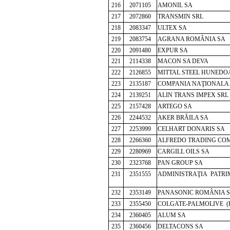
216
2071105
AMONIL SA
217
2072860
TRANSMIN SRL
218
2083347
ULTEX SA
219
2083754
AGRANA ROMÂNIA SA
220
2091480
EXPUR SA
221
2114338
MACON SA DEVA
222
2126855
MITTAL STEEL HUNEDO
223
2135187
COMPANIA NAŢIONALA A
224
2139251
ALIN TRANS IMPEX SRL
225
2157428
ARTEGO SA
226
2244532
AKER BRĂILA SA
227
2253999
CELHART DONARIS SA
228
2266360
ALFREDO TRADING CO
229
2280969
CARGILL OILS SA
230
2323768
PAN GROUP SA
231
2351555
ADMINISTRAŢIA
PATRIM
232
2353149
PANASONIC ROMÂNIA 
233
2355450
COLGATE-PALMOLIVE (
234
2360405
ALUM SA
235
2360456
DELTACONS SA