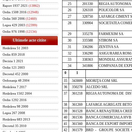
25
201330
REGIA AUTONOMA 
Raport 1937 2021
(13862)
26
326318
POLICOLOR SA
Ordin 1508 2016
(12948)
27
328750
LAFARGE CIMENT 
Ordin 560 2006
(12460)
28
330904
SOCIETATEA COME
Legea 429 2003
(12399)
Ordin 976 1998
(12134)
29
335278
FARMEXIM SA
Ultimele acte citite
30
335588
STIROM SA
31
336206
ZENTIVA SA
Hotărârea 51 2003
32
336290
ASIGURAREA ROMA
Ordin 859 2018
33
338363
MONDIAL ASSURA
Decizia 1 2021
34
341806
COMPANIA DE EXPE
Ordin 121 2003
0
1
Decretul 452 2000
35
343009
MIORIŢA COM SRL
Ordonanţa 48 2004
36
350278
ALCEDO SRL
Hotărârea 7 2017
37
361218
REGIA AUTONOMA DE DISTR
Hotărârea 1502 2004
Ordin 1292 2016
38
361269
LAFARGE AGREGATE BETO
Hotărârea 98 2000
39
361528
BANCA RENAŞTEREA CRED
Legea 267 2008
40
361536
BANCA COMERCIALA HVB 
Hotărârea 683 2013
41
361560
BANCA DE EXPORT IMPORT
Decretul 35 2010
42
361579
BRD - GROUPE SOCIETE 