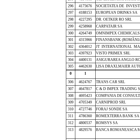
296
4175676
SOCIETATEA DE INVEST
297
4188153
EUROPEAN DRINKS SA
298
4227295
DR. OETKER RO SRL
299
4258968
CARPATAIR SA
300
4264749
OMNIMPEX CHEMICALS
301
4315966
FINANSBANK (ROMÂNIA
302
4364012
JT INTERNATIONAL MA
303
4397923
VISTO PRIMEX SRL
304
4400131
ASIGURAREA ANGLO R
305
4462630
LISA DRAXLMAIER AUT
0
1
306
4624767
TRANS CAR SRL
307
4647817
C & D IMPEX TRADING 
308
4695423
COMPANIA DE CONSULT
309
4705349
CARNIPROD SRL
310
4727746
FORAJ SONDE SA
311
4786360
ROMEXTERRA BANK SA
312
4800537
ROMSYS SA
313
4829576
BANCA ROMANEASCA M