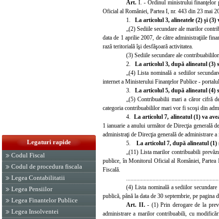
Art.
I.
- Ordinul ministrului finanţelor 
Oficial al României, Partea
I,
nr. 443 din 23 mai 20
1.
La articolul 3, alineatele (2) şi (
„(2) Sediile secundare ale marilor contrib
data de 1 aprilie 2007, de către administraţiile fina
rază teritorială îşi desfăşoară activitatea.
(3) Sediile secundare ale contribuabililo
2.
La articolul 3, după alineatul (3)
„(4) Lista nominală a sediilor secundare
internet a Ministerului Finanţelor Publice - portal
3.
La articolul 5, după alineatul (4)
„(5)
Contribuabilii mari a căror cifră de 
categoria contribuabililor mari vor fi scoşi din adm
4.
La articolul 7, alineatul (1) va a
1 ianuarie a anului următor de Direcţia generală de
administraţi de Direcţia generală de administrare a 
Legaturi rapide
5.
La articolul 7, după alineatul (1)
„(11
) Lista marilor contribuabili prevăz
Codul Fiscal
publice, în Monitorul Oficial al României, Partea
Codul de procedura fiscala
Fiscală.
Legea Contabilitatii
...............................................................
(4) Lista nominală a sediilor secundare a
Legea Pensiilor
publică, până la data de 30 septembrie, pe pagina d
Legea Finantelor Publice
Art. II.
- (1) Prin derogare de la preve
Legea Insolventei
administrare a marilor contribuabili, cu modificăril