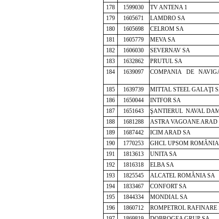
178
1599030
TV ANTENA 1
179
1605671
LAMDRO SA
180
1605698
CELROM SA
181
1605779
MEVA SA
182
1606030
SEVERNAV SA
183
1632862
PRUTUL SA
184
1639097
COMPANIA DE NAVIGA
185
1639739
MITTAL STEEL GALAŢI 
186
1650044
INTFOR SA
187
1651643
ŞANTIERUL NAVAL DA
188
1681288
ASTRA VAGOANE ARAD
189
1687442
ICIM ARAD SA
190
1770253
GHCL UPSOM ROMÂNIA
191
1813613
UNITA SA
192
1816318
ELBA SA
193
1825545
ALCATEL ROMÂNIA SA
194
1833467
CONFORT SA
195
1844334
MONDIAL SA
196
1860712
ROMPETROL RAFINARE
197
1869819
DOBROGEA GRUP SA