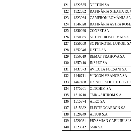
121
1322535
NEPTUN SA
122
1322632
RAFINĂRIA STEAUA RO
123
1323964
CAMERON ROMÂNIA SA
124
1346828
RAFINĂRIA ASTRA ROM
125
1350020
CONPET SA
126
1350365
SC UPETROM 1 MAI SA
127
1350659
SC PETROTEL LUKOIL S
128
1352846
UZTEL SA
129
1356619
REMAT PRAHOVA SA
130
1357410
INSPET SA
131
1437373
AVICOLA FOCŞANI SA
132
1446711
VINCON VRANCEA SA
133
1467188
UZINELE SODICE GOVO
134
1475261
OLTCHIM SA
135
1510210
TMK - ARTROM S.A.
136
1515374
ALRO SA
137
1515382
ELECTROCARBON SA
138
1520249
ALTUR S.A.
139
1520931
PRYSMIAN CABLURI SI 
140
1523512
SMR SA