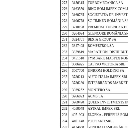
275
3156315
TURBOMECANICA SA
276
3163550
BING.ROM.IMPEX.COM-
277
3168735
SOCIETATEA DE INVEST
278
3196778
SC TIMKEN ROMÂNIA S
279
3210198
PREMIUM LUBRICANTS
280
3264694
GLENCORE ROMÂNIA S
281
3324761
BESTA GROUP SA
282
3347498
ROMPETROL SA
283
3379619
MARATHON DISTRIBUT
284
3451510
TYMBARK MASPEX ROM
285
3506925
CASINO VICTORIA SRL
286
3507700
UNICOM HOLDING SA
287
3786213
AUTO ITALIA IMPEX SRL
288
3786280
INTERBRANDS MARKETI
289
3939252
MONTERO SA
290
3966893
ACMS SA
291
3969490
QUEEN INVESTMENTS I
292
4050648
ASTRAL IMPEX SRL
293
4071993
ELGEKA - FERFELIS RO
294
4101148
POLISANO SRL
295
4134668
GENERALI ASIG
URĂRI S