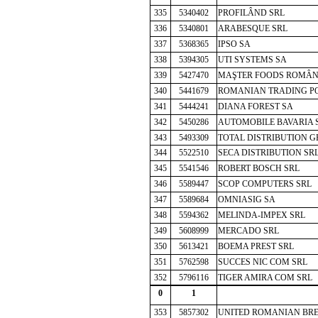
335
5340402
PROFILÂND SRL
336
5340801
ARABESQUE SRL
337
5368365
IPSO SA
338
5394305
UTI SYSTEMS SA
339
5427470
MAŞTER FOODS ROMÂN
340
5441679
ROMANIAN TRADING PO
341
5444241
DIANA FOREST SA
342
5450286
AUTOMOBILE BAVARIA 
343
5493309
TOTAL DISTRIBUTION G
344
5522510
SECA DISTRIBUTION SR
345
5541546
ROBERT BOSCH SRL
346
5589447
SCOP COMPUTERS SRL
347
5589684
OMNIASIG SA
348
5594362
MELINDA-IMPEX SRL
349
5608999
MERCADO SRL
350
5613421
BOEMA PREST SRL
351
5762598
SUCCES NIC COM SRL
352
5796116
TIGER AMIRA COM SRL
0
1
353
5857302
UNITED ROMANIAN BRE