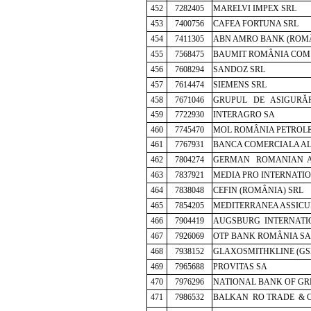
452
7282405
MARELVI IMPEX SRL
453
7400756
CAFEA FORTUNA SRL
454
7411305
ABN AMRO BANK (ROMÂ
455
7568475
BAUMIT ROMÂNIA COM
456
7608294
SANDOZ SRL
457
7614474
SIEMENS SRL
458
7671046
GRUPUL DE ASIGURĂ
459
7722930
INTERAGRO SA
460
7745470
MOL ROMÂNIA PETROL
461
7767931
BANCA COMERCIALA AL
462
7804274
GERMAN ROMANIAN A
463
7837921
MEDIA PRO INTERNATI
464
7838048
CEFIN (ROMÂNIA) SRL
465
7854205
MEDITERRANEA ASSICU
466
7904419
AUGSBURG INTERNATIO
467
7926069
OTP BANK ROMÂNIA SA
468
7938152
GLAXOSMITHKLINE (GS
469
7965688
PROVITAS SA
470
7976296
NATIONAL BANK OF
GRE
471
7986532
BALKAN RO TRADE & 