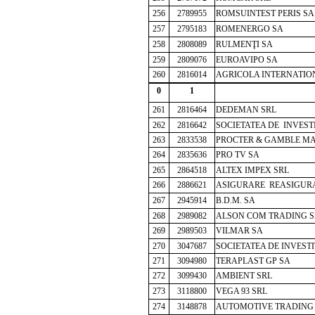
256
2789955
ROMSUINTEST PERIS SA
257
2795183
ROMENERGO SA
258
2808089
RULMENŢI SA
259
2809076
EUROAVIPO SA
260
2816014
AGRICOLA INTERNATIO
0
1
261
2816464
DEDEMAN SRL
262
2816642
SOCIETATEA DE INVESTI
263
2833538
PROCTER & GAMBLE MA
264
2835636
PRO TV SA
265
2864518
ALTEX IMPEX SRL
266
2886621
ASIGURARE REASIGUR
267
2945914
B.D.M. SA
268
2989082
ALSON COM TRADING S
269
2989503
VILMAR SA
270
3047687
SOCIETATEA DE INVESTI
271
3094980
TERAPLAST GP SA
272
3099430
AMBIENT SRL
273
3118800
VEGA 93 SRL
274
3148878
AUTOMOTIVE TRADING 