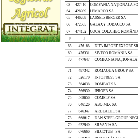
63
427410
COMPANIA NAŢIONALA P
64
428989
LEMARCO SA
65
446209
LASSELSBERGER SA
66
472585
GALAXY TOBACCO SA
67
474152
COCA-COLA HBC ROMÂNIA
0
1
68
476188
DITA IMPORT EXPORT S
69
476331
SIVECO ROMÂNIA SA
70
477647
COMPANIA NAŢIONALA 
71
497342
ROMAQUA GROUP SA
72
526170
INFOPRESS SA
73
564638
ROMBAT SA
74
566930
IPROEB SA
75
568656
COMELF SA
76
646126
ABO MIX SA
77
646347
ARDEALUL SA
78
668817
DAN STEE
L GROUP NEG
79
672940
SILVANIA SA
80
676666
SILCOTUB SA