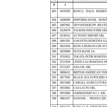
0
1
493
8479295
BANCA ITALO ROMENA
494
8490099
EMPORIKI BANK - ROM
495
8497062
THYSSENKRUPP BILSTE
496
8529679
VALROM INDUSTRIE SR
497
8539532
AUTONET IMPORT SRL
498
8601391
SARANTIS ROMÂNIA SA
499
8631856
BANCA ROMANA DE SC
500
8659890
NOVA BANK SA
501
8703952
TAKATA-PETRI ROMÂNI
502
8721959
LINDE GAZ ROMÂNIA S
503
8723267
ANA OIL SRL
504
8808452
BRITISH AMERICAN TO
505
8877045
BLACK SEA SUPPLIERS 
506
8915840
CARGILL AGRICULTURA
507
8935863
CASA AUTO SRL
508
8955860
FARMEXPERT D.C.I. SRL
509
8961927
DANONE - PRODUCŢIE S
510
8971572
BANCA C.R. FIRENZE R