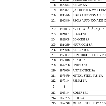
198
1872644
ARGUS SA
199
1879871
ŞANTIERUL NAVAL CON
200
1890420
REGIA AUTONOMA JUD
201
1909840
REGIA AUTONOMA DE DI
202
1911093
AVICOLA CĂLĂRAŞI SA
203
1921852
REMAT SA
204
1921968
COMCEH SA
205
1924239
NUTRICOM SA
206
1928648
ALDIS S.R.L
207
1956052
CONSTRUCŢII FEROVIAR
208
1965018
ASAM SA
209
1967256
UNIREA SA
210
1973096
ANTIBIOTICE SA
211
1973479
MITTAL STEEL IAŞI SA
212
1977144
REMAT SA
0
1
213
2005144
KOBER SRL
214
2050285
RIFIL SA
215
2057240
MITTAL STEEL ROMAN 