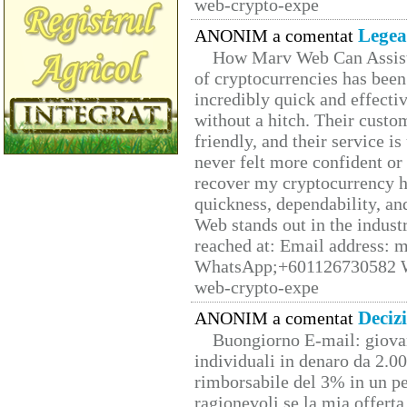
web-crypto-expe
Legea
ANONIM a comentat
How Marv Web Can Assist
of cryptocurrencies has be
incredibly quick and effecti
without a hitch. Their custo
friendly, and their service i
never felt more confident or
recover my cryptocurrency h
quickness, dependability, an
Web stands out in the indus
reached at: Email address:
WhatsApp;+601126730582 W
web-crypto-expe
Deciz
ANONIM a comentat
Buongiorno E-mail: giova
individuali in denaro da 2.00
rimborsabile del 3% in un pe
ragionevoli se la mia offerta