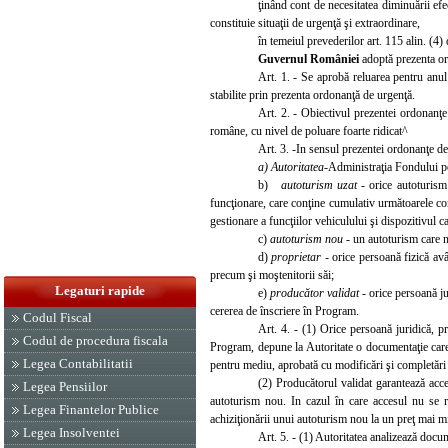
ţinând cont de necesitatea diminuării efe
constituie situaţii de urgenţă şi extraordinare,
în temeiul prevede
rilor art. 115 alin. (4
Guvernul României
adoptă prezenta o
Art. 1. - Se aprobă reluarea pentru anu
stabilite prin prezenta ordonanţă de urgenţă.
Art. 2. - Obiectivul prezentei ordonanţe
române, cu nivel de poluare foarte
ridicat^
Art. 3. -In sensul prezentei ordonanţe de 
a) Autoritatea
-Administraţia Fondului 
b)
autoturism uzat
- orice autoturis
funcţionare, care conţine cumulativ următoarele com
gestionare a funcţiilor vehiculului şi dispozitivul ca
c)
autoturism nou
- un autoturism care n
d)
proprietar
- orice persoană fizică av
precum şi moştenitorii săi;
Legaturi rapide
e)
producător validat
- orice persoană ju
cererea de
înscriere în Program.
Codul Fiscal
Art. 4. - (1) Orice persoană juridică, pr
Codul de procedura fiscala
Program, depune la Autoritate o documentaţie care
Legea Contabilitatii
pentru mediu, aprobată cu modificări şi completări 
(2) Producătorul validat garantează acce
Legea Pensiilor
autoturism nou. In cazul în care accesul nu se re
Legea Finantelor Publice
achiziţionării unui autoturism nou la un preţ mai mi
Legea Insolventei
Art. 5. - (1) Autoritatea analizează docum