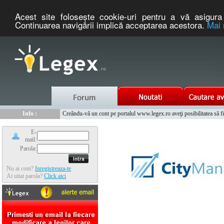
Acest site foloseşte cookie-uri pentru a vă asigura 
Continuarea navigării implică acceptarea acestora.
Mai 
Nou :
Legex.ro - portal de legislatie romaneasca. Un serviciu oferit g
Info :
Creându-vă un cont pe portalul www.legex.ro aveţi posibilitatea să fiţi
Info :
www.tntauto.ro - Managementul Integrat al Parcului Auto
E-
mail:
Parola:
Nu ai cont?
Inregistreaza-te
Ai uitat parola?
Click aici