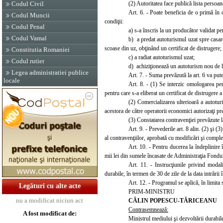
(2) Autori
tatea face publică lista persoan
Codul Civil
Art. 6. - Poate beneficia de o primă în 
Codul Muncii
condiţii:
Codul Penal
a) s-a înscris la un producător validat p
Codul Vamal
b) a predat autoturismul uzat spre casar
scoase din uz, obţinând un certificat de distrugere
;
Constitutia Romaniei
c) a radiat autoturismul uzat;
Codul rutier
d) achiziţionează un autoturism nou de la
Legea administratiei publice
Art. 7. - Suma prevăzută la art. 6 va pute
locale
Art
. 8. - (1) Se interzic omologarea pen
pentru care s-a eliberat un certificat de distrugere a
(2) Comercializarea ulterioară a autoturi
acestora de către operatorii
economici autorizaţi pre
(3) Constatarea contravenţiei prevăzute l
Art. 9. - Prevederile art. 8 alin. (2) şi 
al contravenţiilor, aprobată cu modificări şi comple
Art. 10. - Pentru ducerea la îndeplinir
mii lei din sumele încasate de Administraţia Fond
Art
. 11. - Instrucţiunile privind modal
durabile, în termen de 30 de zile de la data intrării
Art. 12.
- Programul se aplică, în limita
Legături cu alte acte
PRIM-MINISTRU
nu a modificat niciun act
CĂLIN POPESCU-TĂRICEANU
Contrasemnează:
A fost modificat de:
Ministrul mediului şi dezvoltării durabil