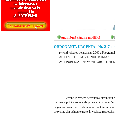
Anunţă-mă când se modifică
ORDONANTA URGENTA Nr. 217 din 4
privind reluarea pentru anul 2009 a Programulu
ACT EMIS DE: GUVERNUL ROMANIEI
ACT PUBLICAT IN: MONITORUL OFICIAL 
Având în vedere necesitatea diminuării p
mai mare printre sursele de poluare, în scopul înca
deşeurilor ca urmare a abandonării autoturismelor 
provenite din vehicule uzate, în vederea respectăr