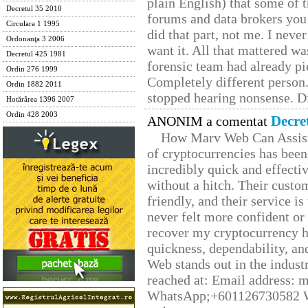
plain English) that some of t
Decretul 35 2010
forums and data brokers you 
Circulara 1 1995
did that part, not me. I neve
Ordonanţa 3 2006
want it. All that mattered w
Decretul 425 1981
forensic team had already pie
Ordin 276 1999
Completely different person
Ordin 1882 2011
stopped hearing nonsense. Di
Hotărârea 1396 2007
Ordin 428 2003
Decre
ANONIM a comentat
How Marv Web Can Assist
of cryptocurrencies has be
incredibly quick and effecti
without a hitch. Their custo
friendly, and their service i
never felt more confident or
recover my cryptocurrency h
quickness, dependability, an
Web stands out in the indus
reached at: Email address:
WhatsApp;+601126730582 W