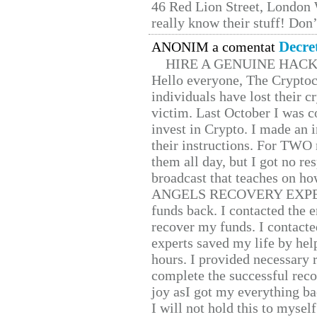
46 Red Lion Street, London
really know their stuff! Don’
Decre
ANONIM a comentat
HIRE A GENUINE HAC
Hello everyone, The Cryptocu
individuals have lost their c
victim. Last October I was 
invest in Crypto. I made an i
their instructions. For TWO 
them all day, but I got no re
broadcast that teaches on h
ANGELS RECOVERY EXPERT. H
funds back. I contacted the 
recover my funds. I contact
experts saved my life by hel
hours. I provided necessary 
complete the successful reco
joy asI got my everything bac
I will not hold this to myself