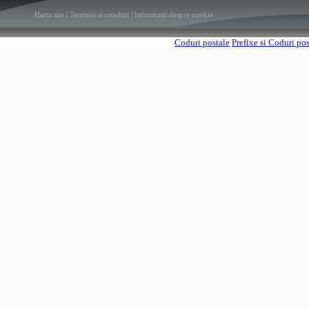
Harta site
|
Termeni si conditii
|
Informatii despre cookie
Coduri postale
Prefixe si Coduri po