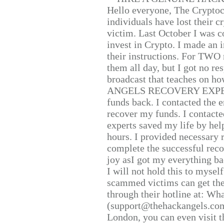
Hello everyone, The Cryptocu
individuals have lost their c
victim. Last October I was 
invest in Crypto. I made an i
their instructions. For TWO 
them all day, but I got no re
broadcast that teaches on h
ANGELS RECOVERY EXPERT. H
funds back. I contacted the 
recover my funds. I contact
experts saved my life by hel
hours. I provided necessary 
complete the successful reco
joy asI got my everything bac
I will not hold this to myself
scammed victims can get the
through their hotline at: W
(support@thehackangels.com
London, you can even visit th