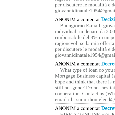
per discutere le modalità e 
giovannidinatale1954@­gmai
Deciz
ANONIM a comentat
Buongiorno E-mail: giova
individuali in denaro da 2.00
rimborsabile del 3% in un pe
ragionevoli se la mia offerta
per discutere le modalità e 
giovannidinatale1954@­gmai
Decre
ANONIM a comentat
What type of loan do you 
Mortgage Business capital (s
hope and think that there is
still not gone? Do not hesita
cooperation. Contact us (W
email id : sumitihomelend
Decre
ANONIM a comentat
HIRE A GENUINE HAC