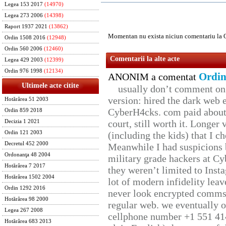
Legea 153 2017
(14970)
Legea 273 2006
(14398)
Raport 1937 2021
(13862)
Momentan nu exista niciun comentariu la
Ordin 1508 2016
(12948)
Ordin 560 2006
(12460)
Comentarii la alte acte
Legea 429 2003
(12399)
Ordin 976 1998
(12134)
Ordin
ANONIM a comentat
Ultimele acte citite
usually don’t comment on t
version: hired the dark web 
Hotărârea 51 2003
CyberH4cks. com paid about 
Ordin 859 2018
court, still worth it. Longer
Decizia 1 2021
Ordin 121 2003
(including the kids) that I ch
Decretul 452 2000
Meanwhile I had suspicions 
Ordonanţa 48 2004
military grade hackers at Cy
Hotărârea 7 2017
they weren’t limited to Inst
Hotărârea 1502 2004
lot of modern infidelity leav
Ordin 1292 2016
never look encrypted comms, 
Hotărârea 98 2000
regular web. we eventually 
Legea 267 2008
cellphone number +1 551 41
Hotărârea 683 2013