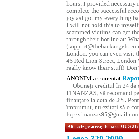
hours. I provided necessary 
complete the successful reco
joy asI got my everything bac
I will not hold this to myself
scammed victims can get the
through their hotline at: W
(support@thehackangels.com
London, you can even visit th
46 Red Lion Street, London
really know their stuff! Don’
Rapor
ANONIM a comentat
Obțineți creditul în 24 d
FINANZAS, vă recomand pent
finanțare la cota de 2%. Pent
împrumut, nu ezitați să o con
lopezfinanzas95@gmail.co
Alte acte pe aceeaşi temă cu OUG 217
Legea 329 2009