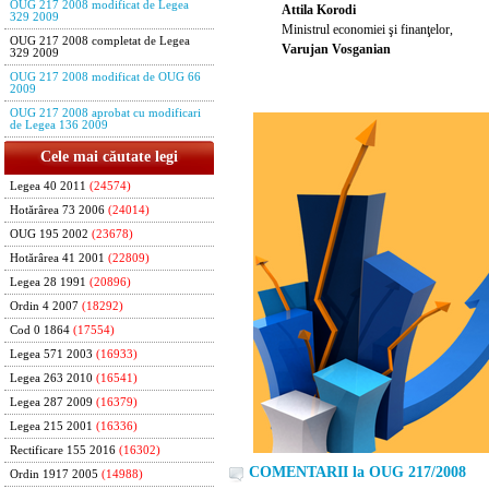
OUG 217 2008 modificat de Legea
Attila Korodi
329 2009
Ministrul economiei şi finanţelor,
OUG 217 2008 completat de Legea
Varujan Vosganian
329 2009
OUG 217 2008 modificat de OUG 66
2009
OUG 217 2008 aprobat cu modificari
de Legea 136 2009
Cele mai căutate legi
Legea 40 2011
(24574)
Hotărârea 73 2006
(24014)
OUG 195 2002
(23678)
Hotărârea 41 2001
(22809)
Legea 28 1991
(20896)
Ordin 4 2007
(18292)
Cod 0 1864
(17554)
Legea 571 2003
(16933)
Legea 263 2010
(16541)
Legea 287 2009
(16379)
Legea 215 2001
(16336)
Rectificare 155 2016
(16302)
COMENTARII la OUG 217/2008
Ordin 1917 2005
(14988)