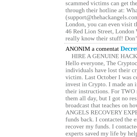
scammed victims can get the
through their hotline at: W
(support@thehackangels.com
London, you can even visit th
46 Red Lion Street, London
really know their stuff! Don’
Decre
ANONIM a comentat
HIRE A GENUINE HAC
Hello everyone, The Cryptocu
individuals have lost their c
victim. Last October I was 
invest in Crypto. I made an i
their instructions. For TWO 
them all day, but I got no re
broadcast that teaches on h
ANGELS RECOVERY EXPERT. H
funds back. I contacted the 
recover my funds. I contact
experts saved my life by hel