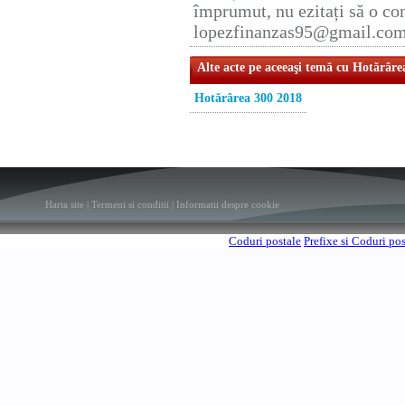
împrumut, nu ezitați să o con
lopezfinanzas95@gmail.co
Alte acte pe aceeaşi temă cu Hotărâre
Hotărârea 300 2018
Harta site
|
Termeni si conditii
|
Informatii despre cookie
Coduri postale
Prefixe si Coduri po