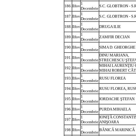
1
186.
Ilfov
S.C. GLOBTRON - S.R
Decembrie
1
187.
Ilfov
S.C. GLOBTRON - S.R
Decembrie
1
188.
Ilfov
DRUGA ILIE
Decembrie
1
189.
Ilfov
ZAMFIR DECIAN
Decembrie
1
190.
Ilfov
SIMA D. GHEORGHE
Decembrie
1
DINU MARIANA,
191.
Ilfov
Decembrie
STRECHESCU ŞTEF
1
MIHAI LAURENŢIU 
192.
Ilfov
Decembrie
MIHAI ROBERT CĂT
1
193.
Ilfov
RUSU FLOREA
Decembrie
1
194.
Ilfov
RUSU FLOREA, RUS
Decembrie
1
195.
Ilfov
IORDACHE ŞTEFAN
Decembrie
1
196.
Ilfov
PURDA MIHAELA
Decembrie
1
IONIŢĂ CONSTANTIN
197.
Ilfov
Decembrie
ANIŞOARA
1
198.
Ilfov
BĂNICĂ MARINICĂ
Decembrie