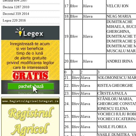
Decizia 694 2007
17.
Ilfov
Jilava
VELCIU ION
Decizia 1287 2010
Decretul 359 2014
18.
Ilfov
Jilava
NEAG MARIA
Legea 220 2016
DUMITRACHE
MIHAELA, BUC
GHERGHINA,
19.
Ilfov
Jilava
DUMITRACHE T
DUMITRACHE Ş
DUMITRACHE M
MUSCALU MAR
20.
Ilfov
Jilava
ANDREI IRINA
0
1
2
3
21.
Ilfov
Jilava
SOLOMONESCU MAR
22.
Ilfov
Jilava
RISTEA GHEORGHE
23.
Ilfov
Jilava
CÎRSTEA PAULA
STĂNILOIU MARIA,
24.
Ilfov
Jilava
GHEORGHE CONSTAN
IONESCU ELENA
VOCHECI IULIU ROB
25.
Ilfov
Jilava
VOCHECI ECATERIN
26.
Ilfov
Jilava
VASILE FLOREA
VASILE DUMITRA, VA