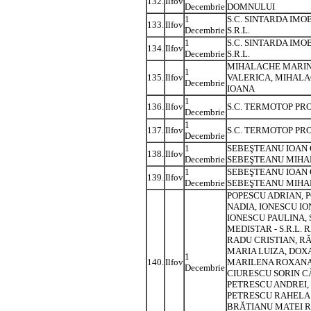
132.
Ilfov
Decembrie
DOMNULUI
1
S.C. SINTARDA IMOB
133.
Ilfov
Decembrie
S.R.L.
1
S.C. SINTARDA IMOB
134.
Ilfov
Decembrie
S.R.L.
MIHALACHE MARIN
1
135.
Ilfov
VALERICA, MIHAL
Decembrie
IOANA
1
136.
Ilfov
S.C. TERMOTOP PROD
Decembrie
1
137.
Ilfov
S.C. TERMOTOP PROD
Decembrie
1
SEBEŞTEANU IOAN 
138.
Ilfov
Decembrie
SEBEŞTEANU MIHA
1
SEBEŞTEANU IOAN 
139.
Ilfov
Decembrie
SEBEŞTEANU MIHA
POPESCU ADRIAN, 
NADIA, IONESCU IO
IONESCU PAULINA, S
MEDISTAR - S.R.L. 
RADU CRISTIAN, R
MARIA LUIZA, DOX
1
140.
Ilfov
MARILENA ROXANA
Decembrie
CIURESCU SORIN C
PETRESCU ANDREI,
PETRESCU RAHELA 
BRĂTIANU MATEI R