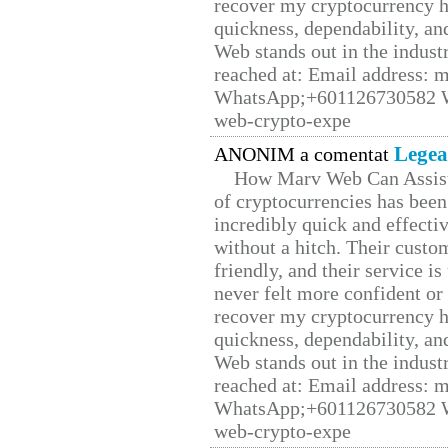
recover my cryptocurrency h
quickness, dependability, an
Web stands out in the indus
reached at: Email address:
WhatsApp;+601126730582 W
web-crypto-expe
Legea
ANONIM a comentat
How Marv Web Can Assist
of cryptocurrencies has be
incredibly quick and effecti
without a hitch. Their custo
friendly, and their service i
never felt more confident or
recover my cryptocurrency h
quickness, dependability, an
Web stands out in the indus
reached at: Email address:
WhatsApp;+601126730582 W
web-crypto-expe