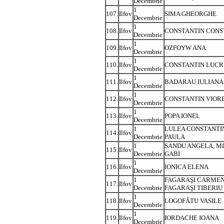
Decembrie
1
107.
Ilfov
SIMA GHEORGHE
Decembrie
1
108.
Ilfov
CONSTANTIN CONS
Decembrie
1
109.
Ilfov
OZFOYW ANA
Decembrie
1
110.
Ilfov
CONSTANTIN LUCR
Decembrie
1
111.
Ilfov
BADARAU IULIANA
Decembrie
1
112.
Ilfov
CONSTANTIN VIOR
Decembrie
1
113.
Ilfov
POPA IONEL
Decembrie
1
LULEA CONSTANTI
114.
Ilfov
Decembrie
PAULA
1
SANDU ANGELA, M
115.
Ilfov
Decembrie
GABI
1
116.
Ilfov
IONICA ELENA
Decembrie
1
FAGARAŞI CARMEN
117.
Ilfov
Decembrie
FAGARAŞI TIBERIU
1
118.
Ilfov
LOGOFĂTU VASILE
Decembrie
1
119.
Ilfov
IORDACHE IOANA
Decembrie