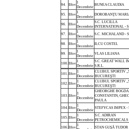
1
94.
Ilfov
BUNEA CLAUDIA
Decembrie
1
95.
Ilfov
DOROBANŢU MARI
Decembrie
1
S.C. LUCILLA
96.
Ilfov
Decembrie
INTERNATIONAL - S.
1
97.
Ilfov
S.C. MICHALAND - S
Decembrie
1
98.
Ilfov
ILCU COSTEL
Decembrie
1
99.
Ilfov
VLAS LILIANA
Decembrie
1
S.C. GREAT WALL I
100.
Ilfov
Decembrie
S.R.L.
1
CLUBUL SPORTIV „
101.
Ilfov
Decembrie
BUCUREŞTI
1
CLUBUL SPORTIV „
102.
Ilfov
Decembrie
BUCUREŞTI
GHEORGHE BOGDA
1
103.
Ilfov
CONSTANTIN, GHE
Decembrie
PAULA
1
104.
Ilfov
STEFYCAS IMPEX - S
Decembrie
1
S.C. ADIRAN
105.
Ilfov
Decembrie
PETROCHEMICALS -
1
106.
Ilfov
STAN GUŞĂ TUDOR