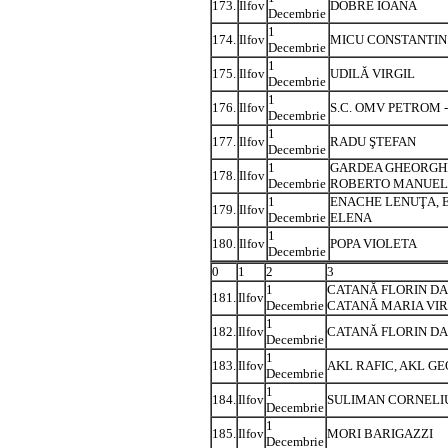
173.
Ilfov
DOBRE IOANA
Decembrie
1
174.
Ilfov
MICU CONSTANTIN
Decembrie
1
175.
Ilfov
UDILĂ VIRGIL
Decembrie
1
176.
Ilfov
S.C. OMV PETROM - 
Decembrie
1
177.
Ilfov
RADU ŞTEFAN
Decembrie
1
GARDEA GHEORGH
178.
Ilfov
Decembrie
ROBERTO MANUEL
1
ENACHE LENUŢA, 
179.
Ilfov
Decembrie
ELENA
1
180.
Ilfov
POPA VIOLETA
Decembrie
0
1
2
3
1
CATANĂ FLORIN DA
181.
Ilfov
Decembrie
CATANĂ MARIA VIR
1
182.
Ilfov
CATANĂ FLORIN D
Decembrie
1
183.
Ilfov
AKL RAFIC, AKL G
Decembrie
1
184.
Ilfov
SULIMAN CORNELI
Decembrie
1
185.
Ilfov
MORI BARIGAZZI
Decembrie