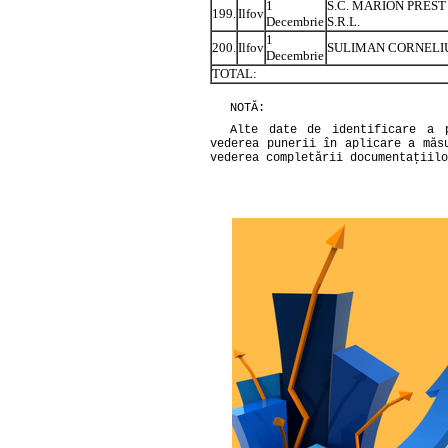
1
S.C. MARION PREST 
199.
Ilfov
Decembrie
S.R.L.
1
200.
Ilfov
SULIMAN CORNELI
Decembrie
TOTAL:
NOTĂ:
Alte date de identificare a p
vederea punerii în aplicare a măs
vederea completării documentaţiilo