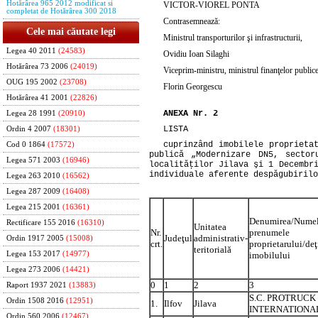
Hotărârea 965 2012 modificat si
VICTOR-VIOREL PONTA
completat de Hotărârea 300 2018
Contrasemnează:
Cele mai căutate legi
Ministrul transporturilor şi infrastructurii,
Legea 40 2011
(24583)
Ovidiu Ioan Silaghi
Hotărârea 73 2006
(24019)
Viceprim-ministru, ministrul finanţelor publice
OUG 195 2002
(23708)
Florin Georgescu
Hotărârea 41 2001
(22826)
ANEXA Nr. 2
Legea 28 1991
(20910)
LISTA
Ordin 4 2007
(18301)
cuprinzând imobilele proprieta
Cod 0 1864
(17572)
publică „Modernizare DN5, secto
Legea 571 2003
(16946)
localităţilor Jilava şi 1 Decembr
individuale aferente despăgubirilo
Legea 263 2010
(16562)
Legea 287 2009
(16408)
Legea 215 2001
(16361)
Denumirea/Numel
Rectificare 155 2016
(16310)
Unitatea
Nr.
prenumele
Judeţul
administrativ-
Ordin 1917 2005
(15008)
crt.
proprietarului/deţ
teritorială
imobilului
Legea 153 2017
(14977)
Legea 273 2006
(14421)
0
1
2
3
Raport 1937 2021
(13883)
S.C. PROTRUCK
Ordin 1508 2016
(12951)
1.
Ilfov
Jilava
INTERNATIONAL 
Ordin 560 2006
(12467)