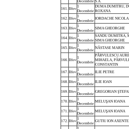
Decembrie
S.A.
1
DUMA DUMITRU, 
161.
Ilfov
Decembrie
ROXANA
1
162.
Ilfov
IORDACHE NICOLA
Decembrie
1
163.
Ilfov
SIMA GHEORGHE
Decembrie
1
SANDU DUMITRA, MI
164.
Ilfov
Decembrie
SIMA GHEORGHE
1
165.
Ilfov
NĂSTASE MARIN
Decembrie
PÂRVULESCU AURE
1
166.
Ilfov
MIHAELA, PÂRVUL
Decembrie
CONSTANTIN
1
167.
Ilfov
ILIE PETRE
Decembrie
1
168.
Ilfov
ILIE IOAN
Decembrie
1
169.
Ilfov
GREGORIAN ŞTEFA
Decembrie
1
170.
Ilfov
MELUŞAN IOANA
Decembrie
1
171.
Ilfov
MELUŞAN IOANA
Decembrie
1
172.
Ilfov
GUTIU ION AXENTE
Decembrie
1