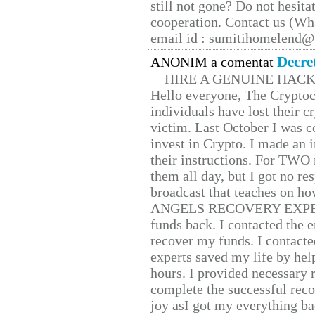
still not gone? Do not hesita
cooperation. Contact us (W
email id : sumitihomelend
Decre
ANONIM a comentat
HIRE A GENUINE HAC
Hello everyone, The Cryptocu
individuals have lost their c
victim. Last October I was 
invest in Crypto. I made an i
their instructions. For TWO 
them all day, but I got no re
broadcast that teaches on h
ANGELS RECOVERY EXPERT. H
funds back. I contacted the 
recover my funds. I contact
experts saved my life by hel
hours. I provided necessary 
complete the successful reco
joy asI got my everything bac