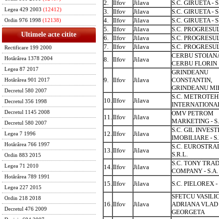
2.
Ilfov
Jilava
S.C. GIRUETA - S
Legea 429 2003
(12412)
3.
Ilfov
Jilava
S.C. GIRUETA - S
4.
Ilfov
Jilava
S.C. GIRUETA - S
Ordin 976 1998
(12138)
5.
Ilfov
Jilava
S.C. PROGRESUL 
Ultimele acte citite
6.
Ilfov
Jilava
S.C. PROGRESUL 
7.
Ilfov
Jilava
S.C. PROGRESUL 
Rectificare 199 2000
CERBU STOIAN
8.
Ilfov
Jilava
Hotărârea 1378 2004
CERBU FLORIN
Legea 87 2017
GRINDEANU
9.
Ilfov
Jilava
CONSTANTIN,
Hotărârea 901 2017
GRINDEANU MI
Decretul 580 2007
S.C. METROTE
10.
Ilfov
Jilava
Decretul 356 1998
INTERNATIONAL 
OMV PETROM
Decretul 1145 2008
11.
Ilfov
Jilava
MARKETING - S.
Decretul 580 2007
S.C. GIL INVESTI
12.
Ilfov
Jilava
Legea 7 1996
IMOBILIARE - S.
Hotărârea 766 1997
S.C. EUROSTRAD
13.
Ilfov
Jilava
S.R.L.
Ordin 883 2015
S.C. TONY TRA
14.
Ilfov
Jilava
Legea 71 2010
COMPANY - S.A.
Hotărârea 789 1991
15.
Ilfov
Jilava
S.C. PIELOREX - 
Legea 227 2015
SFETCU VASILI
Ordin 218 2018
16.
Ilfov
Jilava
ADRIANA VLAD
Decretul 476 2009
GEORGETA