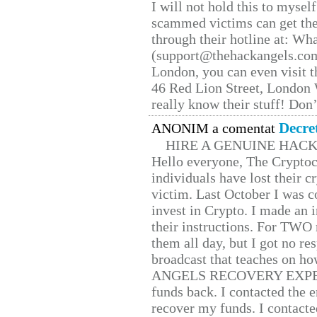
I will not hold this to myself
scammed victims can get the
through their hotline at: W
(support@thehackangels.com
London, you can even visit th
46 Red Lion Street, London
really know their stuff! Don’
Decre
ANONIM a comentat
HIRE A GENUINE HAC
Hello everyone, The Cryptocu
individuals have lost their c
victim. Last October I was 
invest in Crypto. I made an i
their instructions. For TWO 
them all day, but I got no re
broadcast that teaches on h
ANGELS RECOVERY EXPERT. H
funds back. I contacted the 
recover my funds. I contact