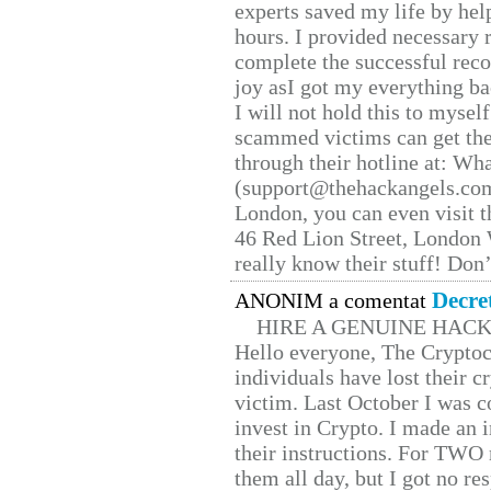
experts saved my life by hel
hours. I provided necessary 
complete the successful reco
joy asI got my everything bac
I will not hold this to myself
scammed victims can get the
through their hotline at: W
(support@thehackangels.com
London, you can even visit th
46 Red Lion Street, London
really know their stuff! Don’
Decre
ANONIM a comentat
HIRE A GENUINE HAC
Hello everyone, The Cryptocu
individuals have lost their c
victim. Last October I was 
invest in Crypto. I made an i
their instructions. For TWO 
them all day, but I got no re