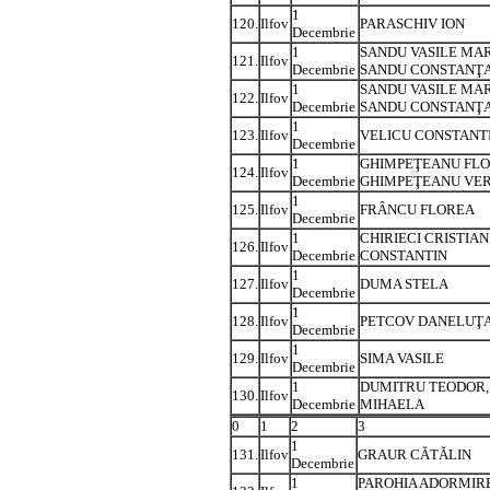
1
120.
Ilfov
PARASCHIV ION
Decembrie
1
SANDU VASILE MAR
121.
Ilfov
Decembrie
SANDU CONSTANŢ
1
SANDU VASILE MAR
122.
Ilfov
Decembrie
SANDU CONSTANŢ
1
123.
Ilfov
VELICU CONSTANT
Decembrie
1
GHIMPEŢEANU FLO
124.
Ilfov
Decembrie
GHIMPEŢEANU VE
1
125.
Ilfov
FRÂNCU FLOREA
Decembrie
1
CHIRIECI CRISTIAN
126.
Ilfov
Decembrie
CONSTANTIN
1
127.
Ilfov
DUMA STELA
Decembrie
1
128.
Ilfov
PETCOV DANELUŢ
Decembrie
1
129.
Ilfov
SIMA VASILE
Decembrie
1
DUMITRU TEODOR,
130.
Ilfov
Decembrie
MIHAELA
0
1
2
3
1
131.
Ilfov
GRAUR CĂTĂLIN
Decembrie
1
PAROHIA ADORMIRE