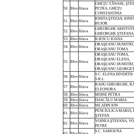
GHEŢU TĂNASE, ŞTE
50.
Ilfov
Jilava
PETRA, GHEŢU
CONSTANTINA
IONITA ŞTEFAN, IONI
51.
Ilfov
Jilava
BUJOR
GHEORGHE ARISTOTE
52.
Ilfov
Jilava
GHEORGHE ŞTEFANA
53.
Ilfov
Jilava
ILIESCU IOANA
ORAŞEANU DUMITRU
54.
Ilfov
Jilava
ORAŞEANU TOMA
ORAŞEANU TOMA,
ORAŞEANU ELENA,
55.
Ilfov
Jilava
ORAŞEANU DUMITRU
ORAŞEANU GEORGE
S.C. ELENA DIVERTIS
56.
Ilfov
Jilava
S.R.L.
RADU GHEORGHE, R
57.
Ilfov
Jilava
ELEONORA
58.
Ilfov
Jilava
MOISE PETRA
59.
Ilfov
Jilava
DASCĂLU MARIA
60.
Ilfov
Jilava
MLADIN ION
PENCIULICA MARIA,
61.
Ilfov
Jilava
ŞTEFAN
VOINEA ŞTEFANA, V
62.
Ilfov
Jilava
PETRE
S.C. SAMOUNA
63.
Ilfov
Jilava