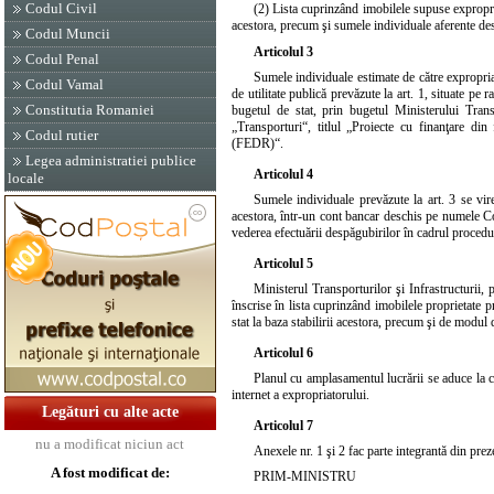
Codul Civil
(2) Lista cuprinzând imobilele supuse exproprieri
acestora, precum şi sumele individuale aferente des
Codul Muncii
Articolul 3
Codul Penal
Sumele individuale estimate de către expropriat
Codul Vamal
de utilitate publică prevăzute la
art. 1
, situate pe r
Constitutia Romaniei
bugetul de stat, prin bugetul Ministerului Trans
„Transporturi“, titlul „Proiecte cu finanţare 
Codul rutier
(FEDR)“.
Legea administratiei publice
Articolul 4
locale
Sumele individuale prevăzute la
art. 3
se vire
acestora, într-un cont bancar deschis pe numele 
vederea efectuării despăgubirilor în cadrul proceduri
Articolul 5
Ministerul Transporturilor şi Infrastructurii
înscrise în lista cuprinzând imobilele proprietate p
stat la baza stabilirii acestora, precum şi de modul d
Articolul 6
Planul cu amplasamentul lucrării se aduce la cun
internet a expropriatorului.
Legături cu alte acte
Articolul 7
nu a modificat niciun act
Anexele nr. 1 şi 2 fac parte integrantă din prez
A fost modificat de:
PRIM-MINISTRU