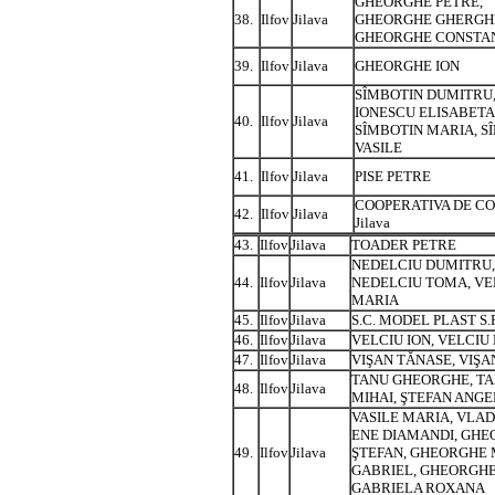
GHEORGHE PETRE,
38.
Ilfov
Jilava
GHEORGHE GHERGH
GHEORGHE CONSTA
39.
Ilfov
Jilava
GHEORGHE ION
SÎMBOTIN DUMITRU
IONESCU ELISABETA
40.
Ilfov
Jilava
SÎMBOTIN MARIA, S
VASILE
41.
Ilfov
Jilava
PISE PETRE
COOPERATIVA DE C
42.
Ilfov
Jilava
Jilava
43.
Ilfov
Jilava
TOADER PETRE
NEDELCIU DUMITRU,
44.
Ilfov
Jilava
NEDELCIU TOMA, VE
MARIA
45.
Ilfov
Jilava
S.C. MODEL PLAST S.R
46.
Ilfov
Jilava
VELCIU ION, VELCIU
47.
Ilfov
Jilava
VIŞAN TĂNASE, VIŞ
TANU GHEORGHE, T
48.
Ilfov
Jilava
MIHAI, ŞTEFAN ANG
VASILE MARIA, VLAD
ENE DIAMANDI, GH
49.
Ilfov
Jilava
ŞTEFAN, GHEORGHE 
GABRIEL, GHEORGH
GABRIELA ROXANA