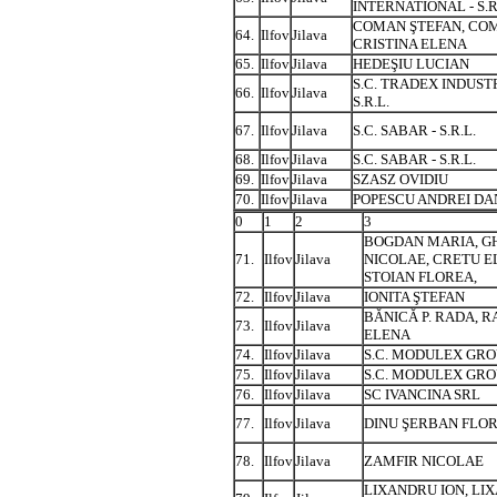
INTERNATIONAL - S.R
COMAN ŞTEFAN, CO
64.
Ilfov
Jilava
CRISTINA ELENA
65.
Ilfov
Jilava
HEDEŞIU LUCIAN
S.C. TRADEX INDUSTR
66.
Ilfov
Jilava
S.R.L.
67.
Ilfov
Jilava
S.C. SABAR - S.R.L.
68.
Ilfov
Jilava
S.C. SABAR - S.R.L.
69.
Ilfov
Jilava
SZASZ OVIDIU
70.
Ilfov
Jilava
POPESCU ANDREI DA
0
1
2
3
BOGDAN MARIA, 
71.
Ilfov
Jilava
NICOLAE, CRETU E
STOIAN FLOREA,
72.
Ilfov
Jilava
IONITA ŞTEFAN
BĂNICĂ P. RADA, 
73.
Ilfov
Jilava
ELENA
74.
Ilfov
Jilava
S.C. MODULEX GROUP
75.
Ilfov
Jilava
S.C. MODULEX GROUP
76.
Ilfov
Jilava
SC IVANCINA SRL
77.
Ilfov
Jilava
DINU ŞERBAN FLO
78.
Ilfov
Jilava
ZAMFIR NICOLAE
LIXANDRU ION, LI