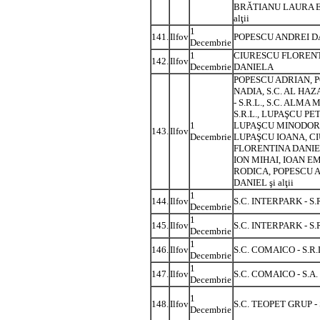
BRĂTIANU LAURA E
alţii
1
141.
Ilfov
POPESCU ANDREI D
Decembrie
1
CIURESCU FLOREN
142.
Ilfov
Decembrie
DANIELA
POPESCU ADRIAN, 
NADIA, S.C. AL HA
- S.R.L., S.C. ALMA 
S.R.L., LUPAŞCU PE
1
LUPAŞCU MINODOR
143.
Ilfov
Decembrie
LUPAŞCU IOANA, C
FLORENTINA DANIE
ION MIHAI, IOAN E
RODICA, POPESCU 
DANIEL şi alţii
1
144.
Ilfov
S.C. INTERPARK - S.R
Decembrie
1
145.
Ilfov
S.C. INTERPARK - S.R
Decembrie
1
146.
Ilfov
S.C. COMAICO - S.R.
Decembrie
1
147.
Ilfov
S.C. COMAICO - S.A.
Decembrie
1
148.
Ilfov
S.C. TEOPET GRUP - 
Decembrie