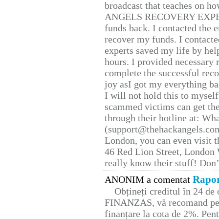
broadcast that teaches on h
ANGELS RECOVERY EXPERT. H
funds back. I contacted the 
recover my funds. I contact
experts saved my life by hel
hours. I provided necessary 
complete the successful reco
joy asI got my everything bac
I will not hold this to myself
scammed victims can get the
through their hotline at: W
(support@thehackangels.com
London, you can even visit th
46 Red Lion Street, London
really know their stuff! Don’
Rapor
ANONIM a comentat
Obțineți creditul în 24 d
FINANZAS, vă recomand pent
finanțare la cota de 2%. Pent