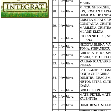
27.
Ilfov
Jilava
MARIN
MINCIU GHEORGHE,
28.
Ilfov
Jilava
ION, BOGDAN MARIA
DUMITRACHE ANIC
CRISTEA MIHAI, CRI
CONSTANŢA, CRIST
29.
Ilfov
Jilava
MARILENA, CRISTEA
MLADIN ELENA
STOIAN NICOLAE, S
30.
Ilfov
Jilava
LILIANA
NEGOIŢĂ ELENA, V
31.
Ilfov
Jilava
TOMA, STEFANESCU 
GHIURCA PETRA, SI
32.
Ilfov
Jilava
MARIA, SFETCU FL
VARBAN IOAN, VAR
33.
Ilfov
Jilava
STEFAN
PĂTLĂGEANU CONS
IONIŢĂ GHERGHINA,
34.
Ilfov
Jilava
DUMITRU, NEAGU M
NISTOR PETRE, OLT
IOANA
35.
Ilfov
Jilava
GRIGORE ION
MATEI PETRE, MATE
36.
Ilfov
Jilava
VALENTINA
37.
Ilfov
Jilava
DUMITRESCU STELI