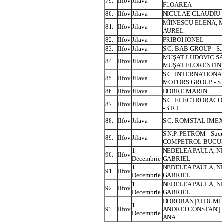
79.
Ilfov
Jilava
FLOAREA
80.
Ilfov
Jilava
NICULAE CLAUDIU
MÎINESCU ELENA, 
81.
Ilfov
Jilava
AUREL
82.
Ilfov
Jilava
PRIBOI IONEL
83.
Ilfov
Jilava
S.C. BAB GROUP - S.
MUŞAT LUDOVIC S
84.
Ilfov
Jilava
MUŞAT FLORENTIN
S.C. INTERNATIONA
85.
Ilfov
Jilava
MOTORS GROUP - S.
86.
Ilfov
Jilava
DOBRE MARIN
S.C. ELECTRORAC
87.
Ilfov
Jilava
- S.R.L.
88.
Ilfov
Jilava
S.C. ROMSTAL IMEX 
S.N.P. PETROM - Sucu
89.
Ilfov
Jilava
COMPETROL BUCU
1
NEDELEA PAULA, 
90.
Ilfov
Decembrie
GABRIEL
1
NEDELEA PAULA, 
91.
Ilfov
Decembrie
GABRIEL
1
NEDELEA PAULA, 
92.
Ilfov
Decembrie
GABRIEL
DOROBANŢU DUMI
1
93.
Ilfov
ANDREI CONSTANŢ
Decembrie
ANA