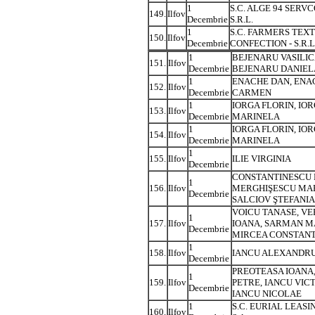
1
S.C. ALGE 94 SERVC
149.
Ilfov
Decembrie
S.R.L.
1
S.C. FARMERS TEXT
150.
Ilfov
Decembrie
CONFECTION - S.R.L
1
BEJENARU VASILIC
151.
Ilfov
Decembrie
BEJENARU DANIEL
1
ENACHE DAN, ENA
152.
Ilfov
Decembrie
CARMEN
1
IORGA FLORIN, IO
153.
Ilfov
Decembrie
MARINELA
1
IORGA FLORIN, IO
154.
Ilfov
Decembrie
MARINELA
1
155.
Ilfov
ILIE VIRGINIA
Decembrie
CONSTANTINESCU 
1
156.
Ilfov
MERGHIŞESCU MAR
Decembrie
SALCIOV ŞTEFANIA
VOICU TANASE, V
1
157.
Ilfov
IOANA, SARMAN M
Decembrie
MIRCEA CONSTANT
1
158.
Ilfov
IANCU ALEXANDR
Decembrie
PREOTEASA IOANA,
1
159.
Ilfov
PETRE, IANCU VIC
Decembrie
IANCU NICOLAE
1
S.C. EURIAL LEASIN
160.
Ilfov