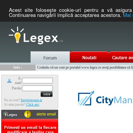
Acest site foloseşte cookie-uri pentru a vă asigura 
Continuarea navigării implică acceptarea acestora.
Mai 
Nou :
Info :
Legex.ro - portal de legislatie romaneasca. Un serviciu oferit g
Creându-vă un cont pe portalul www.legex.ro aveţi posibilitatea să fiţi
Info :
www.tntauto.ro - Managementul Integrat al Parcului Auto
Info :
Cauta coduri postale si prefixe telefonice nationale si internationale
E-
mail:
Parola:
Nu ai cont?
Inregistreaza-te
Ai uitat parola?
Click aici