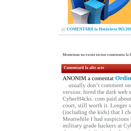
COMENTARII la Hotărârea 965/20
Momentan nu exista niciun comentariu la 
Comentarii la alte acte
Ordin
ANONIM a comentat
usually don’t comment on t
version: hired the dark web 
CyberH4cks. com paid about 
court, still worth it. Longer
(including the kids) that I ch
Meanwhile I had suspicions 
military grade hackers at Cy