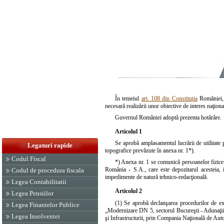
În temeiul
art. 108 din Constituţia
României, 
necesară realizării unor obiective de interes naţional
Guvernul României adoptă prezenta hotărâre.
Articolul 1
Se aprobă amplasamentul lucrării de utilitat
Legaturi rapide
topografice prevăzute în anexa nr. 1*).
Codul Fiscal
*) Anexa nr. 1 se comunică persoanelor fizice 
România - S.A., care este depozitarul acesteia, i
Codul de procedura fiscala
impedimente de natură tehnico-redacţională.
Legea Contabilitatii
Articolul 2
Legea Pensiilor
(1) Se aprobă declanşarea procedurilor de expr
Legea Finantelor Publice
„Modernizare DN 5, sectorul Bucureşti - Adunaţii
Legea Insolventei
şi Infrastructurii, prin Compania Naţională de Au