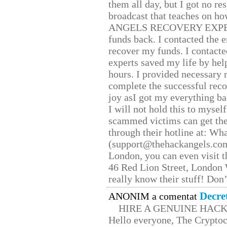
them all day, but I got no re
broadcast that teaches on h
ANGELS RECOVERY EXPERT. H
funds back. I contacted the 
recover my funds. I contact
experts saved my life by hel
hours. I provided necessary 
complete the successful reco
joy asI got my everything bac
I will not hold this to myself
scammed victims can get the
through their hotline at: W
(support@thehackangels.com
London, you can even visit th
46 Red Lion Street, London
really know their stuff! Don’
Decre
ANONIM a comentat
HIRE A GENUINE HAC
Hello everyone, The Cryptocu