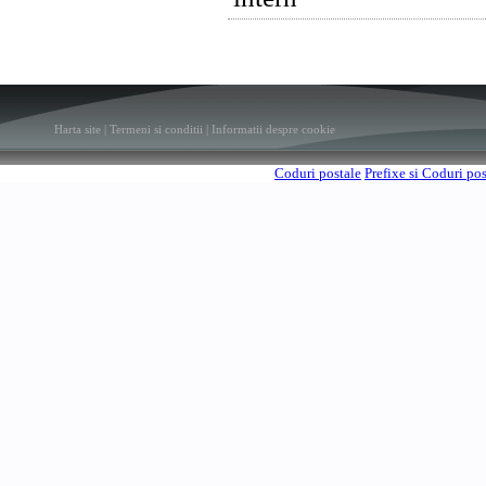
Harta site
|
Termeni si conditii
|
Informatii despre cookie
Coduri postale
Prefixe si Coduri po