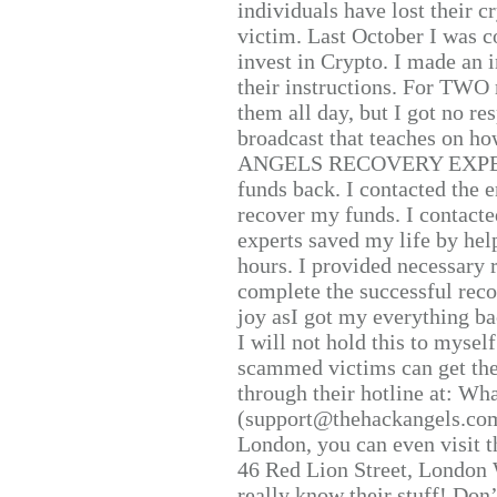
individuals have lost their c
victim. Last October I was 
invest in Crypto. I made an i
their instructions. For TWO 
them all day, but I got no re
broadcast that teaches on h
ANGELS RECOVERY EXPERT. H
funds back. I contacted the 
recover my funds. I contact
experts saved my life by hel
hours. I provided necessary 
complete the successful reco
joy asI got my everything bac
I will not hold this to myself
scammed victims can get the
through their hotline at: W
(support@thehackangels.com
London, you can even visit th
46 Red Lion Street, London
really know their stuff! Don’