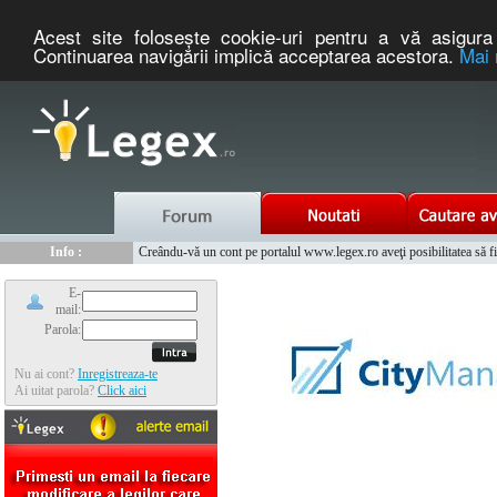
Acest site foloseşte cookie-uri pentru a vă asigura 
Continuarea navigării implică acceptarea acestora.
Mai 
Nou :
Legex.ro - portal de legislatie romaneasca. Un serviciu oferit g
Info :
Creându-vă un cont pe portalul www.legex.ro aveţi posibilitatea să fiţi
Info :
www.tntauto.ro - Managementul Integrat al Parcului Auto
E-
mail:
Parola:
Nu ai cont?
Inregistreaza-te
Ai uitat parola?
Click aici