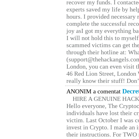
recover my funds. I contact
experts saved my life by hel
hours. I provided necessary 
complete the successful reco
joy asI got my everything bac
I will not hold this to myself
scammed victims can get the
through their hotline at: W
(support@thehackangels.com
London, you can even visit th
46 Red Lion Street, London
really know their stuff! Don’
Decre
ANONIM a comentat
HIRE A GENUINE HAC
Hello everyone, The Cryptocu
individuals have lost their c
victim. Last October I was 
invest in Crypto. I made an i
their instructions. For TWO 