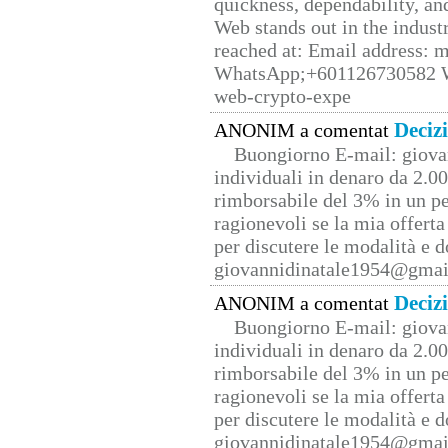
quickness, dependability, an
Web stands out in the indus
reached at: Email address:
WhatsApp;+601126730582 W
web-crypto-expe
Deciz
ANONIM a comentat
Buongiorno E-mail: giova
individuali in denaro da 2.00
rimborsabile del 3% in un pe
ragionevoli se la mia offerta
per discutere le modalità e 
giovannidinatale1954@­gmai
Deciz
ANONIM a comentat
Buongiorno E-mail: giova
individuali in denaro da 2.00
rimborsabile del 3% in un pe
ragionevoli se la mia offerta
per discutere le modalità e 
giovannidinatale1954@­gmai