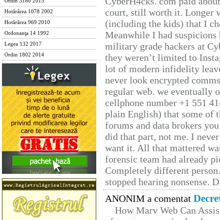
CyberH4cks. com paid about 
Ordin 3180 2015
court, still worth it. Longer
Hotărârea 1078 2002
(including the kids) that I ch
Hotărârea 969 2010
Meanwhile I had suspicions 
Ordonanţa 14 1992
military grade hackers at Cy
Legea 132 2017
Ordin 1802 2014
they weren’t limited to Inst
lot of modern infidelity leav
never look encrypted comms, 
regular web. we eventually 
cellphone number +1 551 41
plain English) that some of t
forums and data brokers you 
did that part, not me. I neve
want it. All that mattered w
forensic team had already pie
Completely different person
stopped hearing nonsense. Di
Decre
ANONIM a comentat
How Marv Web Can Assist