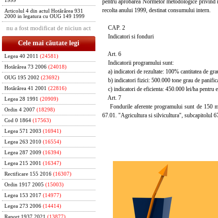
1999
pentru aprobarea Normelor metodologice privind mod
recolta anului 1999, destinat consumului intern.
Articolul 4 din actul Hotărârea 931
2000 in legatura cu OUG 149 1999
CAP. 2
nu a fost modificat de niciun act
Indicatori si fonduri
Cele mai căutate legi
Art. 6
Legea 40 2011
(24581)
Indicatorii programului sunt:
Hotărârea 73 2006
(24018)
a) indicatori de rezultate: 100% cantitatea de gra
OUG 195 2002
(23692)
b) indicatori fizici: 500.000 tone grau de panifica
c) indicatori de eficienta: 450.000 lei/ha pentru e
Hotărârea 41 2001
(22816)
Art. 7
Legea 28 1991
(20909)
Fondurile aferente programului sunt de 150 miliar
Ordin 4 2007
(18298)
67.01. "Agricultura si silvicultura", subcapitolul 6
Cod 0 1864
(17563)
Legea 571 2003
(16941)
Legea 263 2010
(16554)
Legea 287 2009
(16394)
Legea 215 2001
(16347)
Rectificare 155 2016
(16307)
Ordin 1917 2005
(15003)
Legea 153 2017
(14977)
Legea 273 2006
(14414)
Raport 1937 2021
(13877)