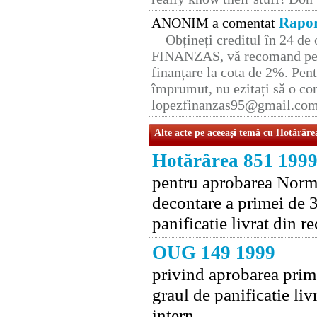
Rapor
ANONIM a comentat
Obțineți creditul în 24 d
FINANZAS, vă recomand pent
finanțare la cota de 2%. Pent
împrumut, nu ezitați să o con
lopezfinanzas95@gmail.co
Alte acte pe aceeaşi temă cu Hotărâre
Hotărârea 851 199
pentru aprobarea Norm
decontare a primei de 3
panificatie livrat din 
OUG 149 1999
privind aprobarea prime
graul de panificatie li
intern