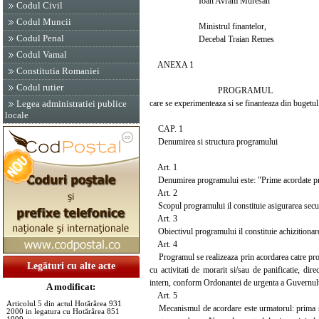
Ioan Avram Muresan
Codul Civil
Codul Muncii
Ministrul finantelor,
Codul Penal
Decebal Traian Remes
Codul Vamal
ANEXA 1
Constitutia Romaniei
Codul rutier
PROGRAMUL
care se experimenteaza si se finanteaza din bugetul
Legea administratiei publice
locale
CAP. 1
Denumirea si structura programului
Art. 1
Denumirea programului este: "Prime acordate produc
Art. 2
Scopul programului il constituie asigurarea securi
Art. 3
Obiectivul programului il constituie achizitionare
Art. 4
Programul se realizeaza prin acordarea catre produ
Legături cu alte acte
cu activitati de morarit si/sau de panificatie, di
intern, conform Ordonantei de urgenta a Guvernul
A modificat:
Art. 5
Articolul 5 din actul Hotărârea 931
Mecanismul de acordare este urmatorul: prima se p
2000 in legatura cu Hotărârea 851