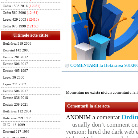
Ordin 1508 2016
(12951)
Ordin 560 2006
(12464)
Legea 429 2003
(12410)
Ordin 976 1998
(12136)
Ultimele acte citite
Hotărârea 319 2008
Decretul 143 2005
Decizia 281 2012
Decizia 506 2017
COMENTARII la Hotărârea 931/20
Decizia 465 1997
Legea 36 2000
Legea 211 2002
Decizia 506 2017
Momentan nu exista niciun comentariu la 
Decizia 836 2018
Decizia 239 2021
Comentarii la alte acte
Hotărârea 112 2004
Ordin
ANONIM a comentat
Hotărârea 399 1998
usually don’t comment on t
OUG 118 1999
version: hired the dark web 
Decretul 217 1999