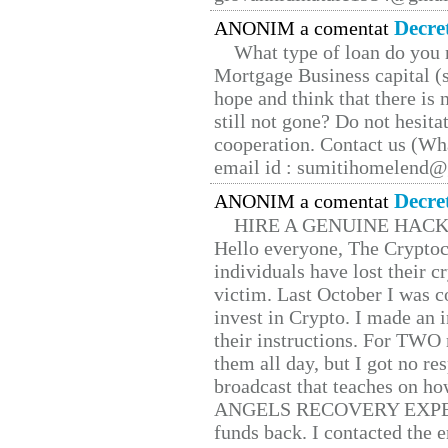
Decre
ANONIM a comentat
What type of loan do you 
Mortgage Business capital (s
hope and think that there is
still not gone? Do not hesita
cooperation. Contact us (W
email id : sumitihomelend
Decre
ANONIM a comentat
HIRE A GENUINE HAC
Hello everyone, The Cryptocu
individuals have lost their c
victim. Last October I was 
invest in Crypto. I made an i
their instructions. For TWO 
them all day, but I got no re
broadcast that teaches on h
ANGELS RECOVERY EXPERT. H
funds back. I contacted the 