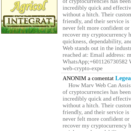
of cryptocurrencies has be
incredibly quick and effecti
without a hitch. Their custo
friendly, and their service i
never felt more confident or
recover my cryptocurrency h
quickness, dependability, an
Web stands out in the indus
reached at: Email address:
WhatsApp;+601126730582 W
web-crypto-expe
Legea
ANONIM a comentat
How Marv Web Can Assist
of cryptocurrencies has be
incredibly quick and effecti
without a hitch. Their custo
friendly, and their service i
never felt more confident or
recover my cryptocurrency h