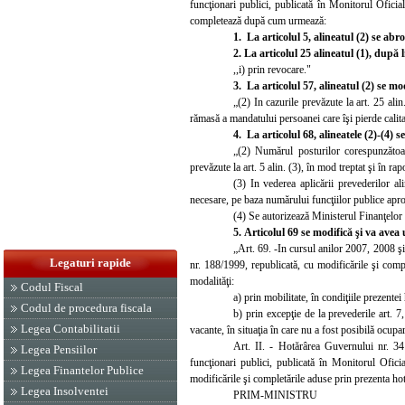
funcţionari publici, publicată în Monitorul Ofici
completează după cum urmează:
1.
La articolul 5, alineatul (2) se abr
2. La a
rticolul 25 alineatul (1), după 
,,i) prin revocare."
3.
La articolul 57, alineatul (2) se m
„(2) In cazurile prevăzute la art. 25 ali
rămasă a mandatului persoanei care îşi pierde cali
4.
La articolul 68, alineatele (2)-(4) 
„(2) Numărul posturilor corespunzătoare
prevăzute la art. 5 alin. (3), în mod treptat şi în r
(3) In vederea aplicării prevederilor a
necesare, pe baza numărului funcţiilor publice apr
(4) Se autorizează Ministerul Finanţelor
5.
Articolul 69 se modifică şi va avea
„Art. 69. -In cursul anilor 2007, 2008 şi
Legaturi rapide
nr. 188/1999, republicată, cu modificările şi compl
modalităţi:
Codul Fiscal
a) prin mobilitate, în condiţiile prezentei 
Codul de procedura fiscala
b) prin excepţie de la prevederile art. 7
Legea Contabilitatii
vacante, în situaţia în care nu a fost posibilă ocupare
Art. II.
- Hotărârea Guvernului nr. 341/
Legea Pensiilor
funcţionari publici, publicată în Monitorul
Oficia
Legea Finantelor Publice
modificările
şi completările aduse prin prezenta ho
Legea Insolventei
PRIM-MINISTRU