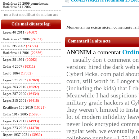
COMENTARII la Hotărârea 23/200
Hotărârea 23 2009 completeaza
Hotărârea 341 2007
nu a fost modificat de niciun act
Cele mai căutate legi
Momentan nu exista niciun comentariu la 
Legea 40 2011
(24607)
Hotărârea 73 2006
(24031)
Comentarii la alte acte
OUG 195 2002
(23774)
Ordin
ANONIM a comentat
Hotărârea 41 2001
(22856)
usually don’t comment on t
Legea 28 1991
(20962)
version: hired the dark web 
Ordin 4 2007
(18311)
CyberH4cks. com paid about 
Cod 0 1864
(17582)
court, still worth it. Longer
Legea 571 2003
(16969)
(including the kids) that I ch
Legea 263 2010
(16592)
Meanwhile I had suspicions 
Legea 287 2009
(16434)
Legea 215 2001
(16418)
military grade hackers at Cy
Rectificare 155 2016
(16321)
they weren’t limited to Inst
Ordin 1917 2005
(15026)
lot of modern infidelity leav
Legea 153 2017
(14993)
never look encrypted comms, 
Legea 273 2006
(14470)
regular web. we eventually 
Raport 1937 2021
(13939)
cellphone number +1 551 41