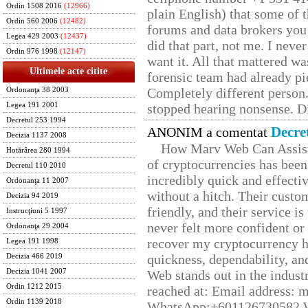
Ordin 1508 2016
(12966)
plain English) that some of t
Ordin 560 2006
(12482)
forums and data brokers you 
Legea 429 2003
(12437)
did that part, not me. I neve
Ordin 976 1998
(12147)
want it. All that mattered w
Ultimele acte citite
forensic team had already pie
Completely different person
Ordonanţa 38 2003
Legea 191 2001
stopped hearing nonsense. Di
Decretul 253 1994
Decre
ANONIM a comentat
Decizia 1137 2008
How Marv Web Can Assist
Hotărârea 280 1994
of cryptocurrencies has be
Decretul 110 2010
incredibly quick and effecti
Ordonanţa 11 2007
without a hitch. Their custo
Decizia 94 2019
friendly, and their service i
Instrucţiuni 5 1997
never felt more confident or
Ordonanţa 29 2004
recover my cryptocurrency h
Legea 191 1998
quickness, dependability, an
Decizia 466 2019
Decizia 1041 2007
Web stands out in the indus
Ordin 1212 2015
reached at: Email address:
Ordin 1139 2018
WhatsApp;+601126730582 W