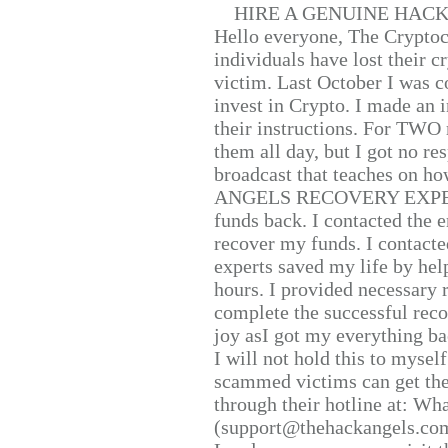
HIRE A GENUINE HAC
Hello everyone, The Cryptocu
individuals have lost their c
victim. Last October I was 
invest in Crypto. I made an i
their instructions. For TWO 
them all day, but I got no re
broadcast that teaches on h
ANGELS RECOVERY EXPERT. H
funds back. I contacted the 
recover my funds. I contact
experts saved my life by hel
hours. I provided necessary 
complete the successful reco
joy asI got my everything bac
I will not hold this to myself
scammed victims can get the
through their hotline at: W
(support@thehackangels.com