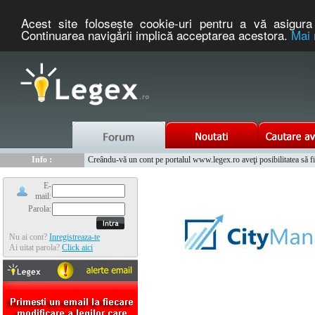
Acest site foloseşte cookie-uri pentru a vă asigura 
Continuarea navigării implică acceptarea acestora.
Mai 
Nou :
Legex.ro - portal de legislatie romaneasca. Un serviciu oferit g
Info :
Creându-vă un cont pe portalul www.legex.ro aveţi posibilitatea să fiţi
Info :
www.tntauto.ro - Managementul Integrat al Parcului Auto
E-
mail:
Parola:
Nu ai cont?
Inregistreaza-te
Ai uitat parola?
Click aici