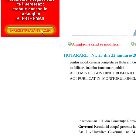
Anunţă-mă când se modifică
HOTARARE Nr. 23 din 22 ianuarie 2
pentru modificarea si completarea Hotararii Guv
mobilitatea inaltilor functionari publici
ACT EMIS DE: GUVERNUL ROMANIEI
ACT PUBLICAT IN: MONITORUL OFICIAL N
In temeiul art. 108 din Constituţia Român
Guvernul României
adoptă prezenta ho
Art. I.
- Hotărârea Guvernului nr. 341/