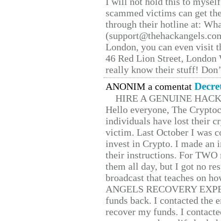
I will not hold this to myself
scammed victims can get the
through their hotline at: W
(support@thehackangels.com
London, you can even visit th
46 Red Lion Street, London
really know their stuff! Don’
Decre
ANONIM a comentat
HIRE A GENUINE HAC
Hello everyone, The Cryptocu
individuals have lost their c
victim. Last October I was 
invest in Crypto. I made an i
their instructions. For TWO 
them all day, but I got no re
broadcast that teaches on h
ANGELS RECOVERY EXPERT. H
funds back. I contacted the 
recover my funds. I contact