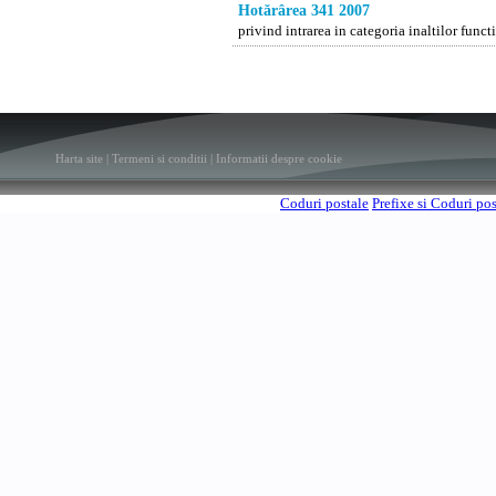
Hotărârea 341 2007
privind intrarea in categoria inaltilor func
Harta site
|
Termeni si conditii
|
Informatii despre cookie
Coduri postale
Prefixe si Coduri po