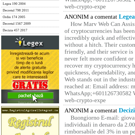
Legea 190 2004
web-crypto-expe
Decretul 798 2011
Legea
ANONIM a comentat
Ordin 174 2005
How Marv Web Can Assist
Decretul 1567 2009
of cryptocurrencies has be
Decizia 457 2017
incredibly quick and effecti
without a hitch. Their custo
friendly, and their service i
never felt more confident or
recover my cryptocurrency h
quickness, dependability, an
Web stands out in the indus
reached at: Email address:
WhatsApp;+601126730582 W
web-crypto-expe
Deciz
ANONIM a comentat
Buongiorno E-mail: giova
individuali in denaro da 2.00
rimborsabile del 3% in un pe