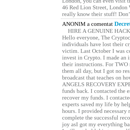
London, you can even visit th
46 Red Lion Street, London
really know their stuff! Don’
Decre
ANONIM a comentat
HIRE A GENUINE HAC
Hello everyone, The Cryptocu
individuals have lost their c
victim. Last October I was 
invest in Crypto. I made an i
their instructions. For TWO 
them all day, but I got no re
broadcast that teaches on h
ANGELS RECOVERY EXPERT. H
funds back. I contacted the 
recover my funds. I contact
experts saved my life by hel
hours. I provided necessary 
complete the successful reco
joy asI got my everything bac