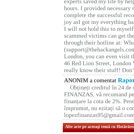
experts saved my life by hel
hours. I provided necessary 
complete the successful reco
joy asI got my everything bac
I will not hold this to myself
scammed victims can get the
through their hotline at: W
(support@thehackangels.com
London, you can even visit th
46 Red Lion Street, London
really know their stuff! Don’
Rapor
ANONIM a comentat
Obțineți creditul în 24 d
FINANZAS, vă recomand pent
finanțare la cota de 2%. Pent
împrumut, nu ezitați să o con
lopezfinanzas95@gmail.co
Alte acte pe aceeaşi temă cu Hotărâre