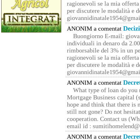
ragionevoli se la mia offerta
per discutere le modalità e 
giovannidinatale1954@­gmai
Deciz
ANONIM a comentat
Buongiorno E-mail: giova
individuali in denaro da 2.00
rimborsabile del 3% in un pe
ragionevoli se la mia offerta
per discutere le modalità e 
giovannidinatale1954@­gmai
Decre
ANONIM a comentat
What type of loan do you 
Mortgage Business capital (s
hope and think that there is
still not gone? Do not hesita
cooperation. Contact us (W
email id : sumitihomelend
Decre
ANONIM a comentat