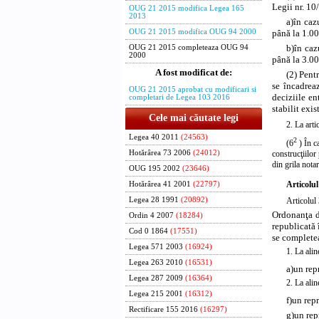
Legii nr. 10
OUG 21 2015 modifica Legea 165
2013
a)
în caz
până la 1.00
OUG 21 2015 modifica OUG 94 2000
b)
în caz
OUG 21 2015 completeaza OUG 94
2000
până la 3.00
A fost modificat de:
(2) Pent
se încadrea
OUG 21 2015 aprobat cu modificari si
deciziile en
completari de Legea 103 2016
stabilit exis
Cele mai căutate legi
2. La arti
Legea 40 2011
(24563)
2
(6
) În c
construcţiilor
Hotărârea 73 2006
(24012)
din grila notar
OUG 195 2002
(23646)
Articolul
Hotărârea 41 2001
(22797)
Articolul 
Legea 28 1991
(20892)
Ordonanţa d
Ordin 4 2007
(18284)
republicată 
Cod 0 1864
(17551)
se complete
Legea 571 2003
(16924)
1. La alin
Legea 263 2010
(16531)
a)
un rep
Legea 287 2009
(16364)
2. La alin
Legea 215 2001
(16312)
f)
un repr
Rectificare 155 2016
(16297)
g)
un rep