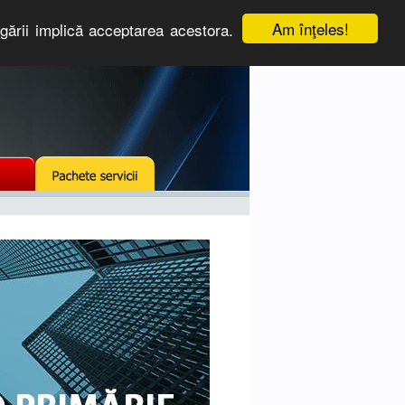
Am înţeles!
igării implică acceptarea acestora.