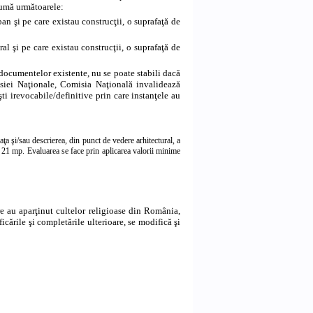
zumă următoarele:
rban şi pe care existau construcţii, o suprafaţă de
ural şi pe care existau construcţii, o suprafaţă de
a documentelor existente, nu se poate stabili dacă
isiei Naţionale, Comisia Naţională invalidează
şti irevocabile/definitive prin care instanţele au
ţa şi/sau descrierea, din punct de vedere arhitectural, a
e 21 mp. Evaluarea se face prin aplicarea valorii minime
 au aparţinut cultelor religioase din România,
cările şi completările ulterioare, se modifică şi