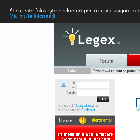
Acest site foloseşte cookie-uri pentru a vă asigura o e
Mai multe informaţii
Nou :
Legex.ro - portal de legislati
Info :
Creându-vă un cont pe portalul ww
Info :
www.tntauto.ro - Managementul 
E-
mail:
Parola:
Nu ai cont?
Inregistreaza-te
Ai uitat parola?
Click aici