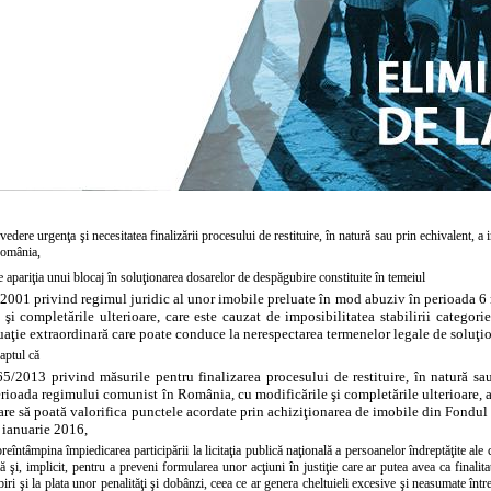
edere urgenţa şi necesitatea finalizării procesului de restituire, în natură sau prin echivalent, 
România,
 apariţia unui blocaj în soluţionarea dosarelor de despăgubire constituite în temeiul
/2001 privind regimul juridic al unor imobile preluate în mod abuziv în perioada 
 şi completările ulterioare, care este cauzat de imposibilitatea stabilirii categori
tuaţie extraordinară care poate conduce la nerespectarea termenelor legale de soluţi
faptul că
65/2013 privind măsurile pentru finalizarea procesului de restituire, în natură sa
rioada regimului comunist în România, cu modificările şi completările ulterioare, a 
e să poată valorifica punctele acordate prin achiziţionarea de imobile din Fondul n
 ianuarie 2016,
reîntâmpina împiedicarea participării la licitaţia publică naţională a persoanelor îndreptăţite ale
 şi, implicit, pentru a preveni formularea unor acţiuni în justiţie care ar putea avea ca finalit
ri şi la plata unor penalităţi şi dobânzi, ceea ce ar genera cheltuieli excesive şi neasumate între