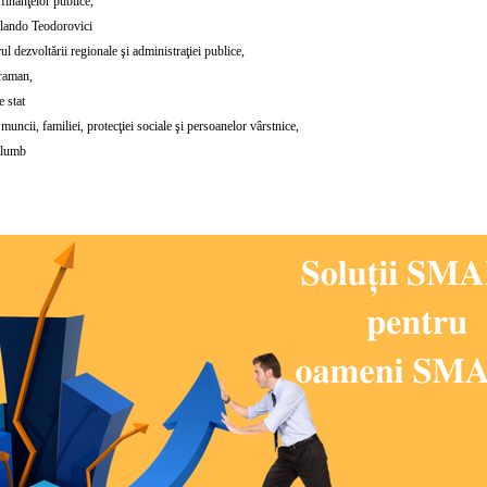
finanţelor publice,
lando Teodorovici
ul dezvoltării regionale şi administraţiei publice,
raman,
e stat
muncii, familiei, protecţiei sociale şi persoanelor vârstnice,
Plumb