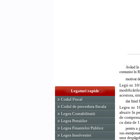
Având în v
comunist în 
motivat de
Legii nr. 10
modificările
Legaturi rapide
acestora, si
Codul Fiscal
dat fiind 
Codul de procedura fiscala
Legea nr. 1
abuziv în pe
Legea Contabilitatii
de compensar
Legea Pensiilor
cu data de 1
Legea Finantelor Publice
pentru a p
sus-menţionată
Legea Insolventei
unor despăgubi