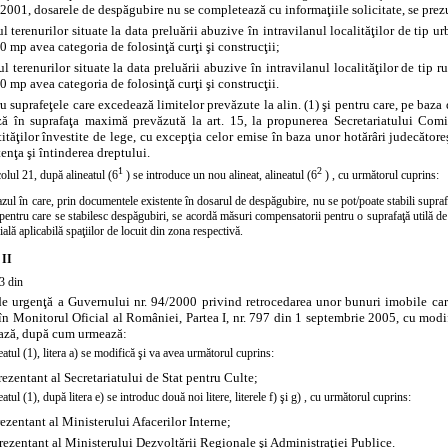
/2001, dosarele de despăgubire nu se completează cu informaţiile solicitate, se pre
ul terenurilor situate la data preluării abuzive în intravilanul localităţilor de tip u
0 mp avea categoria de folosinţă curţi şi construcţii;
ul terenurilor situate la data preluării abuzive în intravilanul localităţilor de tip r
0 mp avea categoria de folosinţă curţi şi construcţii.
ru suprafeţele care excedează limitelor prevăzute la alin. (1) şi pentru care, pe baz
ză în suprafaţa maximă prevăzută la art. 15, la propunerea Secretariatului Com
tităţilor învestite de lege, cu excepţia celor emise în baza unor hotărâri judecătore
tenţa şi întinderea dreptului.
1
2
colul 21, după alineatul (6
) se introduce un nou alineat,
alineatul (6
)
, cu următorul cuprins:
azul în care, prin documentele existente în dosarul de despăgubire, nu se pot/poate stabili suprafa
 pentru care se stabilesc despăgubiri, se acordă măsuri compensatorii pentru o suprafaţă utilă d
ială aplicabilă spaţiilor de locuit din zona respectivă.
 II
3 din
e urgenţă a Guvernului nr. 94/2000 privind retrocedarea unor bunuri imobile care
în Monitorul Oficial al României, Partea I, nr. 797 din 1 septembrie 2005, cu modifi
ază, după cum urmează:
eatul (1),
litera a)
se modifică şi va avea următorul cuprins:
rezentant al Secretariatului de Stat pentru Culte;
eatul (1), după litera e) se introduc două noi litere, literele
f)
şi
g)
, cu următorul cuprins:
ezentant al Ministerului Afacerilor Interne;
rezentant al Ministerului Dezvoltării Regionale şi Administraţiei Publice.