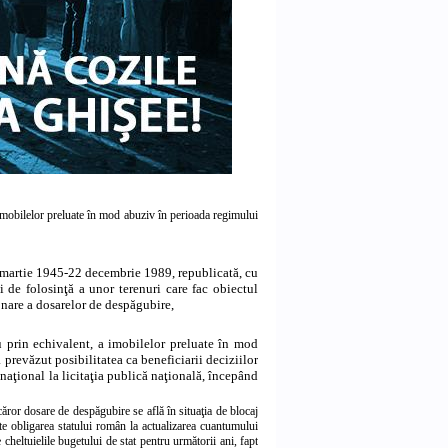
a imobilelor preluate în mod abuziv în perioada regimului
6 martie 1945-22 decembrie 1989, republicată, cu
ei de folosinţă a unor terenuri care fac obiectul
onare a dosarelor de despăgubire,
u prin echivalent, a imobilelor preluate în mod
prevăzut posibilitatea ca beneficiarii deciziilor
aţional la licitaţia publică naţională, începând
 căror dosare de despăgubire se află în situaţia de blocaj
ate obligarea statului român la actualizarea cuantumului
 cheltuielile bugetului de stat pentru următorii ani, fapt