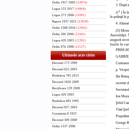
Ordin 1917 2005
(14974)
3. După a
Legea 153 2017
(14964)
1
(1
) În î
Legea 273 2006
(14381)
în şedinţă în
Raport 1937 2021
(13839)
4.
Alineat
Ordin 1508 2016
(12942)
(5) Memb
Ordin 560 2006
(12441)
Autorităţii 
asigură secr
Legea 429 2003
(12391)
lunile în ca
Ordin 976 1998
(12127)
PRIM-M
Ultimele acte citite
GABRIE
Contrase
Decretul 175 1999
p. Vicepri
Decretul 625 2003
Hotărârea 765 2013
Ilie Botoş
Decretul 1650 2009
secretar d
Rectificare 129 2000
Secretaru
Legea 429 2003
Ion Mora
Hotărârea 681 1995
Şeful Can
Decretul 857 2003
Vlad Ştef
Constitutia 0 1923
Preşedinte
Decretul 309 2008
George B
Ordin 1537 2006