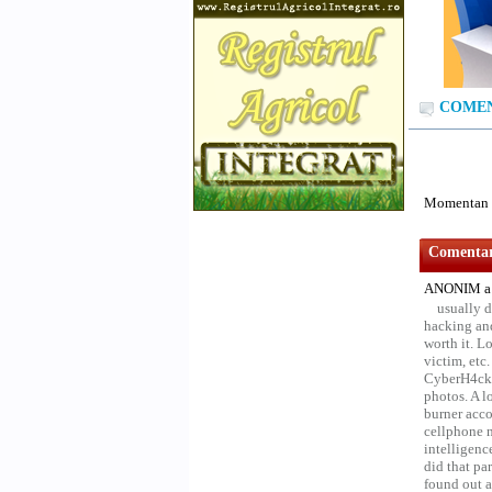
COMENT
Momentan n
Comentari
ANONIM a 
usually d
hacking and
worth it. L
victim, etc
CyberH4cks 
photos. A l
burner acco
cellphone 
intelligenc
did that pa
found out a