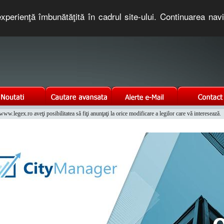
xperienţă îmbunătăţită în cadrul site-ului. Continuarea nav
e romaneasca. Un serviciu oferit gratuit de TNT COMPUTERS
w.legex.ro aveţi posibilitatea să fiţi anunţaţi la orice modificare a legilor care vă interesează.
Integrat al Parcului Auto