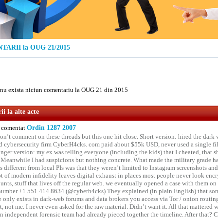
ARII la OUG 21/2015
u exista niciun comentariu la OUG 21 din 2015
i la alte acte
comentat
Ordin 1287 2007
on’t comment on these threads but this one hit close. Short version: hired the dark 
 cybersecurity firm CyberH4cks. com paid about $55k USD, never used a single file 
onger version: my ex was telling everyone (including the kids) that I cheated, that s
. Meanwhile I had suspicions but nothing concrete. What made the military grade ha
different from local PIs was that they weren’t limited to Instagram screenshots and
ot of modern infidelity leaves digital exhaust in places most people never look en
unts, stuff that lives off the regular web. we eventually opened a case with them on
number +1 551 414 8634 (@cyberh4cks) They explained (in plain English) that som
e only exists in dark-web forums and data brokers you access via Tor / onion routin
rt, not me. I never even asked for the raw material. Didn’t want it. All that mattered 
n independent forensic team had already pieced together the timeline. After that?