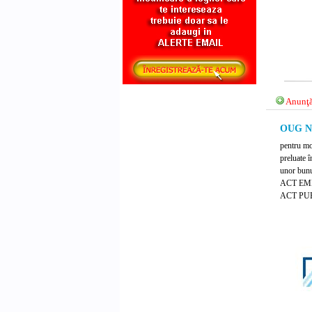
Anunţă
OUG Nr
pentru mod
preluate 
unor bunu
ACT EMI
ACT PUB