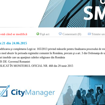
-mă când se modifică
Fişă act
Comentarii (0)
Trimite un
.21 din 24.06.2015
ificarea şi completarea Legii nr. 165/2013 privind măsurile pentru finalizarea procesului de resti
în mod abuziv în perioada regimului comunist în România, precum şi a art. 3 din Ordonanţa de u
ri imobile care au aparţinut cultelor religioase din România
S DE: Guvernul Romaniei
LICAT ÎN MONITORUL OFICIAL NR. 468 din 29 iunie 2015