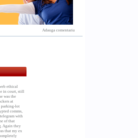
Adauga comentariu
web ethical
in court, still
he was the
ckers at
 parking-lot
crypted comms,
 telegram with
e of that
g. Again they
was that my ex
 Completely