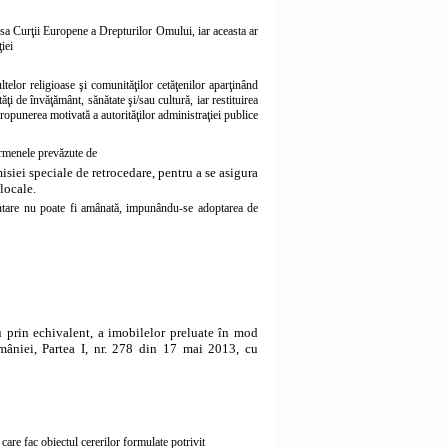
resa Curţii Europene a Drepturilor Omului, iar aceasta ar
iei
telor religioase şi comunităţilor cetăţenilor aparţinând
ăţi de învăţământ, sănătate şi/sau cultură, iar restituirea
propunerea motivată a autorităţilor administraţiei publice
ermenele prevăzute de
siei speciale de retrocedare, pentru a se asigura
locale.
mentare nu poate fi amânată, impunându-se adoptarea de
u prin echivalent, a imobilelor preluate în mod
âniei, Partea I, nr. 278 din 17 mai 2013, cu
 care fac obiectul cererilor formulate potrivit