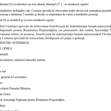
1
lineatul (1) se introduce un nou alineat,
alineatul (1
)
, cu următorul cuprins:
ndeplinirea atribuţiilor sale, Comisia specială de retrocedare emite decizii sub semnătura preşedi
 prezenţa a minimum 5 membri şi decide cu majoritatea de voturi a membrilor prezenţi.
ul (5)
se modifică şi va avea următorul cuprins:
rii Comisiei speciale de retrocedare beneficiază de indemnizaţie lunară reprezent
Naţionale pentru Restituirea Proprietăţilor, iar persoanele din cadrul Autorităţii 
etariatul tehnic al acesteia, beneficiază de indemnizaţie lunară reprezentând 1% din
re Comisia specială de retrocedare desfăşoară cel puţin o şedinţă.
INISTRU INTERIMAR
L OPREA
mnează:
m-ministru, ministrul afacerilor interne,
,
e stat
l general al Guvernului,
ru
celariei Primului-Ministru,
an Stoica
le Autorităţii Naţionale pentru Restituirea Proprietăţilor,
ăeşu