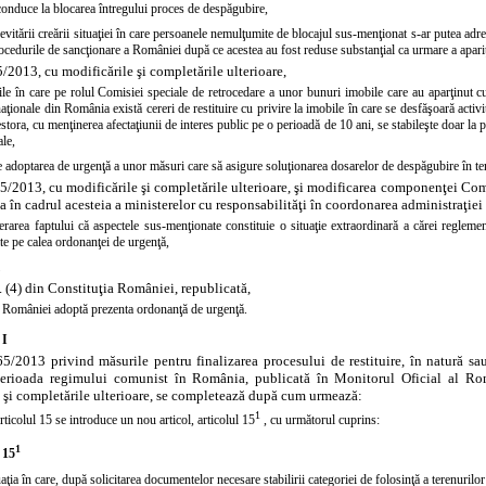
conduce la blocarea întregului proces de despăgubire,
evitării creării situaţiei în care persoanele nemulţumite de blocajul sus-menţionat s-ar putea ad
ocedurile de sancţionare a României după ce acestea au fost reduse substanţial ca urmare a apariţ
5/2013, cu modificările şi completările ulterioare,
iile în care pe rolul Comisiei speciale de retrocedare a unor bunuri imobile care au aparţinut cul
naţionale din România există cereri de restituire cu privire la imobile în care se desfăşoară activit
estora, cu menţinerea afectaţiunii de interes public pe o perioadă de 10 ani, se stabileşte doar la 
ale,
 adoptarea de urgenţă a unor măsuri care să asigure soluţionarea dosarelor de despăgubire în t
5/2013, cu modificările şi completările ulterioare, şi modificarea componenţei Comi
a în cadrul acesteia a ministerelor cu responsabilităţi în coordonarea administraţiei 
erarea faptului că aspectele sus-menţionate constituie o situaţie extraordinară a cărei regle
te pe calea ordonanţei de urgenţă,
n. (4) din Constituţia României, republicată,
României adoptă prezenta ordonanţă de urgenţă.
 I
65/2013 privind măsurile pentru finalizarea procesului de restituire, în natură sa
erioada regimului comunist în România, publicată în Monitorul Oficial al Rom
 şi completările ulterioare, se completează după cum urmează:
1
rticolul 15 se introduce un nou articol,
articolul 15
, cu următorul cuprins:
1
 15
uaţia în care, după solicitarea documentelor necesare stabilirii categoriei de folosinţă a terenurilor