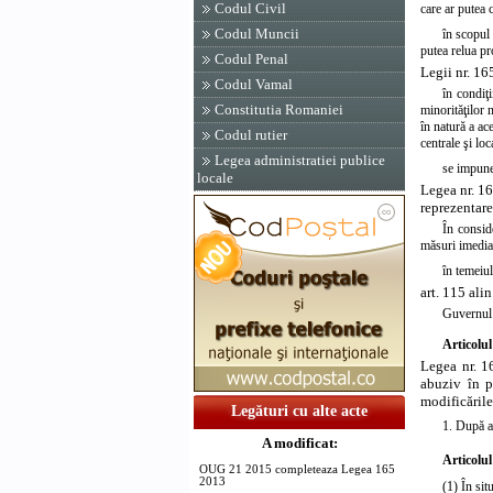
Codul Civil
care ar putea 
Codul Muncii
în scopul 
putea relua pr
Codul Penal
Legii nr. 16
Codul Vamal
în condiţ
Constitutia Romaniei
minorităţilor 
în natură a ac
Codul rutier
centrale şi loc
Legea administratiei publice
se impune
locale
Legea nr. 16
reprezentare
În consid
măsuri imedia
în temeiul
art. 115 ali
Guvernul 
Articolul
Legea nr. 1
abuziv în p
modificările
Legături cu alte acte
1. După a
A modificat:
Articolul
OUG 21 2015 completeaza Legea 165
2013
(1) În sit