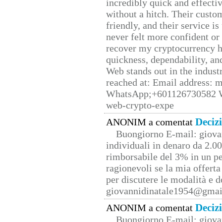
incredibly quick and effecti
without a hitch. Their custo
friendly, and their service i
never felt more confident or
recover my cryptocurrency h
quickness, dependability, an
Web stands out in the indus
reached at: Email address:
WhatsApp;+601126730582 W
web-crypto-expe
Deciz
ANONIM a comentat
Buongiorno E-mail: giova
individuali in denaro da 2.00
rimborsabile del 3% in un pe
ragionevoli se la mia offerta
per discutere le modalità e 
giovannidinatale1954@­gmai
Deciz
ANONIM a comentat
Buongiorno E-mail: giova