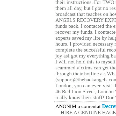
their instructions. For TWO 
them all day, but I got no re
broadcast that teaches on h
ANGELS RECOVERY EXPERT. H
funds back. I contacted the 
recover my funds. I contact
experts saved my life by hel
hours. I provided necessary 
complete the successful reco
joy asI got my everything bac
I will not hold this to myself
scammed victims can get the
through their hotline at: W
(support@thehackangels.com
London, you can even visit th
46 Red Lion Street, London
really know their stuff! Don’
Decre
ANONIM a comentat
HIRE A GENUINE HAC