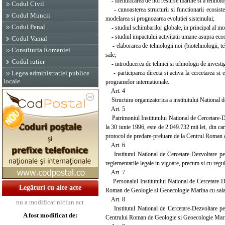
- identificarea de noi resurse marine si a tehnologi
Codul Civil
- cunoasterea structurii si functionarii ecosist
Codul Muncii
modelarea si prognozarea evolutiei sistemului;
Codul Penal
- studiul schimbarilor globale, in principal al modi
- studiul impactului activitatii umane asupra ecosis
Codul Vamal
- elaborarea de tehnologii noi (biotehnologii, teh
Constitutia Romaniei
sale;
Codul rutier
- introducerea de tehnici si tehnologii de invest
- participarea directa si activa la cercetarea si 
Legea administratiei publice
locale
programelor internationale.
Art. 4
Structura organizatorica a institutului National
Art. 5
Patrimoniul Institutului National de Cercetare-
la 30 iunie 1996, este de 2.049.732 mii lei, din car
protocol de predare-preluare de la Centrul Roman
Art. 6
Institutul National de Cercetare-Dezvoltare pe
reglementarile legale in vigoare, precum si cu regu
Art. 7
Personalul Institutului National de Cercetare-
Legături cu alte acte
Roman de Geologie si Geoecologie Marina cu salarii
Art. 8
nu a modificat niciun act
Institutul National de Cercetare-Dezvoltare p
A fost modificat de:
Centrului Roman de Geologie si Geoecologie Mar