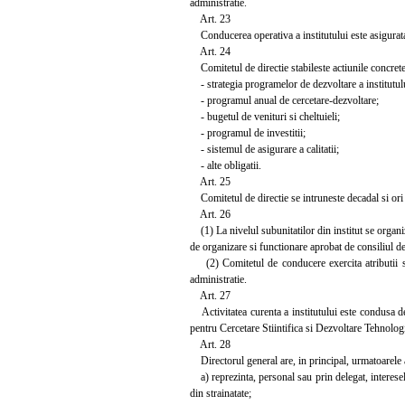
administratie.
Art. 23
Conducerea operativa a institutului este asigurata d
Art. 24
Comitetul de directie stabileste actiunile concrete 
- strategia programelor de dezvoltare a institutul
- programul anual de cercetare-dezvoltare;
- bugetul de venituri si cheltuieli;
- programul de investitii;
- sistemul de asigurare a calitatii;
- alte obligatii.
Art. 25
Comitetul de directie se intruneste decadal si ori d
Art. 26
(1) La nivelul subunitatilor din institut se organi
de organizare si functionare aprobat de consiliul de 
(2) Comitetul de conducere exercita atributii si a
administratie.
Art. 27
Activitatea curenta a institutului este condusa de 
pentru Cercetare Stiintifica si Dezvoltare Tehnologic
Art. 28
Directorul general are, in principal, urmatoarele at
a) reprezinta, personal sau prin delegat, interesele 
din strainatate;