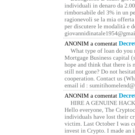
individuali in denaro da 2.00
rimborsabile del 3% in un pe
ragionevoli se la mia offerta
per discutere le modalità e 
giovannidinatale1954@­gmai
Decre
ANONIM a comentat
What type of loan do you 
Mortgage Business capital (s
hope and think that there is
still not gone? Do not hesita
cooperation. Contact us (W
email id : sumitihomelend
Decre
ANONIM a comentat
HIRE A GENUINE HAC
Hello everyone, The Cryptocu
individuals have lost their c
victim. Last October I was 
invest in Crypto. I made an i