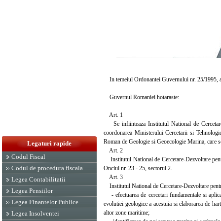
In temeiul Ordonantei Guvernului nr. 25/1995, ap
Guvernul Romaniei hotaraste:
Art. 1
Se infiinteaza Institutul National de Cerceta
coordonarea Ministerului Cercetarii si Tehnologi
Roman de Geologie si Geoecologie Marina, care se
Legaturi rapide
Art. 2
Codul Fiscal
Institutul National de Cercetare-Dezvoltare pen
Codul de procedura fiscala
Onciul nr. 23 - 25, sectorul 2.
Art. 3
Legea Contabilitatii
Institutul National de Cercetare-Dezvoltare pent
Legea Pensiilor
- efectuarea de cercetari fundamentale si aplicati
Legea Finantelor Publice
evolutiei geologice a acestuia si elaborarea de har
altor zone maritime;
Legea Insolventei