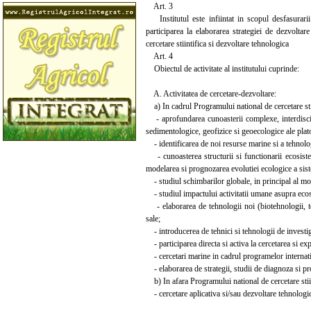
Art. 3
Institutul este infiintat in scopul desfasurarii 
participarea la elaborarea strategiei de dezvoltar
cercetare stiintifica si dezvoltare tehnologica
Art. 4
Obiectul de activitate al institutului cuprinde:
A. Activitatea de cercetare-dezvoltare:
a) In cadrul Programului national de cercetare stiin
- aprofundarea cunoasterii complexe, interdiscipli
sedimentologice, geofizice si geoecologice ale plato
- identificarea de noi resurse marine si a tehnologi
- cunoasterea structurii si functionarii ecosist
modelarea si prognozarea evolutiei ecologice a sis
- studiul schimbarilor globale, in principal al modi
- studiul impactului activitatii umane asupra ecosist
- elaborarea de tehnologii noi (biotehnologii, teh
sale;
- introducerea de tehnici si tehnologii de invest
- participarea directa si activa la cercetarea si e
- cercetari marine in cadrul programelor internat
- elaborarea de strategii, studii de diagnoza si pro
b) In afara Programului national de cercetare stiin
- cercetare aplicativa si/sau dezvoltare tehnologi