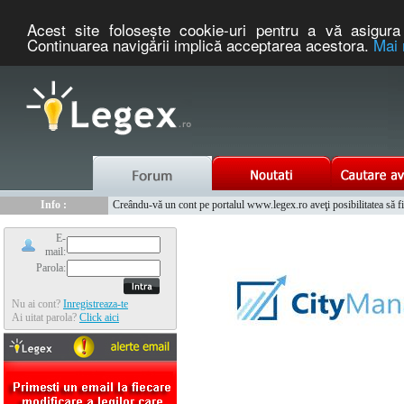
Acest site foloseşte cookie-uri pentru a vă asigura 
Continuarea navigării implică acceptarea acestora.
Mai 
Nou :
Info :
Legex.ro - portal de legislatie romaneasca. Un serviciu oferit g
Creându-vă un cont pe portalul www.legex.ro aveţi posibilitatea să fiţi
Info :
www.tntauto.ro - Managementul Integrat al Parcului Auto
Info :
Cauta coduri postale si prefixe telefonice nationale si internationale
E-
mail:
Parola:
Nu ai cont?
Inregistreaza-te
Ai uitat parola?
Click aici