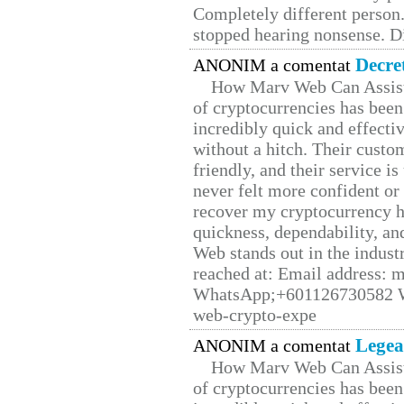
Completely different person
stopped hearing nonsense. Di
Decre
ANONIM a comentat
How Marv Web Can Assist
of cryptocurrencies has be
incredibly quick and effecti
without a hitch. Their custo
friendly, and their service i
never felt more confident or
recover my cryptocurrency h
quickness, dependability, an
Web stands out in the indus
reached at: Email address:
WhatsApp;+601126730582 W
web-crypto-expe
Legea
ANONIM a comentat
How Marv Web Can Assist
of cryptocurrencies has be