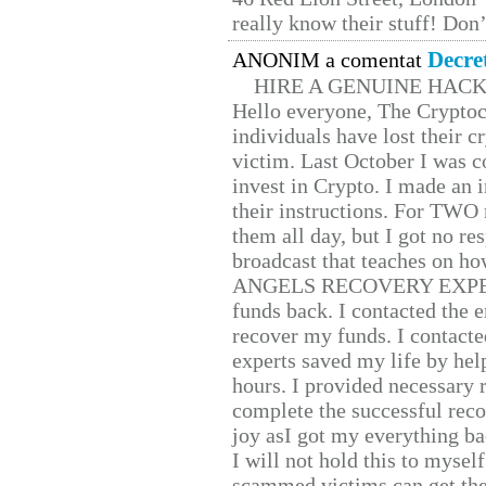
really know their stuff! Don’
Decre
ANONIM a comentat
HIRE A GENUINE HAC
Hello everyone, The Cryptocu
individuals have lost their c
victim. Last October I was 
invest in Crypto. I made an i
their instructions. For TWO 
them all day, but I got no re
broadcast that teaches on h
ANGELS RECOVERY EXPERT. H
funds back. I contacted the 
recover my funds. I contact
experts saved my life by hel
hours. I provided necessary 
complete the successful reco
joy asI got my everything bac
I will not hold this to myself
scammed victims can get the