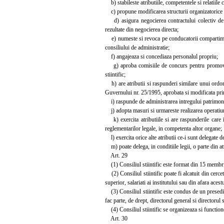
b) stabileste atributiile, competentele si relatiile c
c) propune modificarea structurii organizatorice a
d) asigura negocierea contractului colectiv de mun
rezultate din negocierea directa;
e) numeste si revoca pe conducatorii compartimente
consiliului de administratie;
f) angajeaza si concediaza personalul propriu;
g) aproba comisiile de concurs pentru promovarea in
stiintific;
h) are atributii si raspunderi similare unui ordonat
Guvernului nr. 25/1995, aprobata si modificata pri
i) raspunde de administrarea intregului patrimoniu
j) adopta masuri si urmareste realizarea operatiuni
k) exercita atributiile si are raspunderile care ii
reglementarilor legale, in competenta altor organe;
l) exercita orice alte atributii ce-i sunt delegate d
m) poate delega, in conditiile legii, o parte din atr
Art. 29
(1) Consiliul stiintific este format din 15 membri re
(2) Consiliul stiintific poate fi alcatuit din cerce
superior, salariati ai institutului sau din afara acest
(3) Consiliul stiintific este condus de un presedint
fac parte, de drept, directorul general si directorul st
(4) Consiliul stiintific se organizeaza si functio
Art. 30