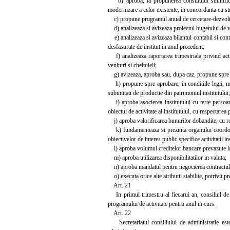
b) aproba, la propunerea consiliului stiintific,
modernizare a celor existente, in concordanta cu st
c) propune programul anual de cercetare-dezvoltare
d) analizeaza si avizeaza proiectul bugetului de ve
e) analizeaza si avizeaza bilantul contabil si contu
desfasurate de institut in anul precedent;
f) analizeaza raportarea trimestriala privind activ
venituri si cheltuieli;
g) avizeaza, aproba sau, dupa caz, propune spre apro
h) propune spre aprobare, in conditiile legii, ma
subunitati de productie din patrimoniul institutului;
i) aproba asocierea institutului cu terte persoane 
obiectul de activitate al institutului, cu respectarea 
j) aproba valorificarea bunurilor dobandite, cu re
k) fundamenteaza si prezinta organului coordonato
obiectivelor de interes public specifice activitatii ins
l) aproba volumul creditelor bancare prevazute la 
m) aproba utilizarea disponibilitatilor in valuta;
n) aproba mandatul pentru negocierea contractulu
o) executa orice alte atributii stabilite, potrivit pr
Art. 21
In primul trimestru al fiecarui an, consiliul de 
programului de activitate pentru anul in curs.
Art. 22
Secretariatul consiliului de administratie este a