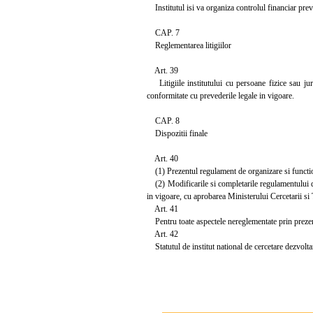
Institutul isi va organiza controlul financiar preven
CAP. 7
Reglementarea litigiilor
Art. 39
Litigiile institutului cu persoane fizice sau jur
conformitate cu prevederile legale in vigoare.
CAP. 8
Dispozitii finale
Art. 40
(1) Prezentul regulament de organizare si functionar
(2) Modificarile si completarile regulamentului de
in vigoare, cu aprobarea Ministerului Cercetarii si
Art. 41
Pentru toate aspectele nereglementate prin prezentu
Art. 42
Statutul de institut national de cercetare dezvoltar