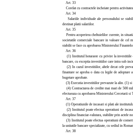
Art. 33
Corelat cu contractele incheiate pentru activitatea 
Art. 34
Salariile individuale ale personalului se stabile
destinat platii salariilor.
Art. 35
Pentru acoperirea cheltuielilor curente, in situatia 
societatile comerciale bancare in valoare de cel m
stabilit se face cu aprobarea Ministerului Finantelo
Art. 36
(1) Institutul hotaraste cu privire la investitiile 
bancare, cu exceptia investitiilor care intra sub in
(2) In cazul investitiilor, altele decat cele preva
finantare se aproba o data cu legile de adoptare a a
bugetare aprobate.
(3) Executia investitiilor prevazute la alin. (1) si (
(4) Contractarea de credite mai mari de 500 milioane
efectueaza cu aprobarea Ministerului Cercetarii si T
Art. 37
(1) Operatiunile de incasari si plati ale institutu
(2) Institutul poate efectua operatiuni de incasari
disciplina financiar-valutara, stabilite prin actele n
(3) Institutul poate efectua operatiuni de comert ex
la unitatile bancare specializate, cu sediul in Roman
Art. 38