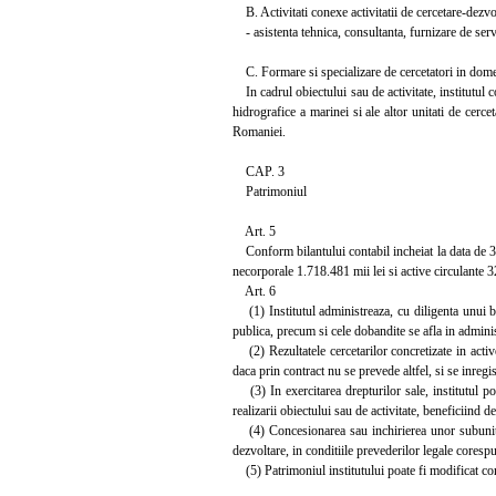
B. Activitati conexe activitatii de cercetare-dezvo
- asistenta tehnica, consultanta, furnizare de servic
C. Formare si specializare de cercetatori in domen
In cadrul obiectului sau de activitate, institutul co
hidrografice a marinei si ale altor unitati de cerce
Romaniei.
CAP. 3
Patrimoniul
Art. 5
Conform bilantului contabil incheiat la data de 30 
necorporale 1.718.481 mii lei si active circulante 3
Art. 6
(1) Institutul administreaza, cu diligenta unui bu
publica, precum si cele dobandite se afla in administ
(2) Rezultatele cercetarilor concretizate in active
daca prin contract nu se prevede altfel, si se inregis
(3) In exercitarea drepturilor sale, institutul pos
realizarii obiectului sau de activitate, beneficiind de 
(4) Concesionarea sau inchirierea unor subunitati, 
dezvoltare, in conditiile prevederilor legale coresp
(5) Patrimoniul institutului poate fi modificat co