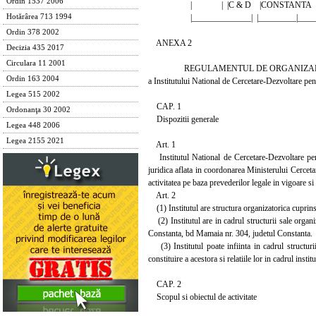
Ordin 1537 2006
| | |C & D |CONSTANT
|______________| |_________|_______
Hotărârea 713 1994
Ordin 378 2002
ANEXA 2
Decizia 435 2017
Circulara 11 2001
REGULAMENTUL DE ORGANIZARE 
Ordin 163 2004
a Institutului National de Cercetare-Dezvoltar
Legea 515 2002
CAP. 1
Ordonanţa 30 2002
Dispozitii generale
Legea 448 2006
Legea 2155 2021
Art. 1
Institutul National de Cercetare-Dezvoltare pe
juridica aflata in coordonarea Ministerului Cercet
activitatea pe baza prevederilor legale in vigoare s
Art. 2
(1) Institutul are structura organizatorica cuprin
(2) Institutul are in cadrul structurii sale organiza
Constanta, bd Mamaia nr. 304, judetul Constanta.
(3) Institutul poate infiinta in cadrul structurii 
constituire a acestora si relatiile lor in cadrul inst
CAP. 2
Scopul si obiectul de activitate