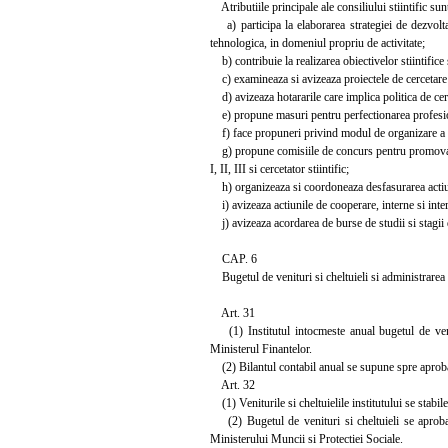
Atributiile principale ale consiliului stiintific su
a) participa la elaborarea strategiei de dezvoltare
tehnologica, in domeniul propriu de activitate;
b) contribuie la realizarea obiectivelor stiintifice 
c) examineaza si avizeaza proiectele de cercetare s
d) avizeaza hotararile care implica politica de cerce
e) propune masuri pentru perfectionarea profesiona
f) face propuneri privind modul de organizare a c
g) propune comisiile de concurs pentru promovarea i
I, II, III si cercetator stiintific;
h) organizeaza si coordoneaza desfasurarea actiunil
i) avizeaza actiunile de cooperare, interne si intern
j) avizeaza acordarea de burse de studii si stagii d
CAP. 6
Bugetul de venituri si cheltuieli si administrarea a
Art. 31
(1) Institutul intocmeste anual bugetul de venitu
Ministerul Finantelor.
(2) Bilantul contabil anual se supune spre aprobar
Art. 32
(1) Veniturile si cheltuielile institutului se stabil
(2) Bugetul de venituri si cheltuieli se aproba 
Ministerului Muncii si Protectiei Sociale.