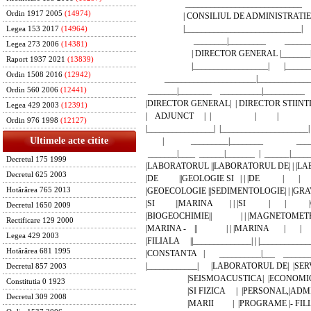
____________________________
Ordin 1917 2005
(14974)
| CONSILIUL DE ADMINISTRATIE 
|____________________________|
Legea 153 2017
(14964)
________|_________ __________
Legea 273 2006
(14381)
| DIRECTOR GENERAL |_______| CON
Raport 1937 2021
(13839)
|__________________| |_________
Ordin 1508 2016
(12942)
______________________|_____________
_______|________ __________|________
Ordin 560 2006
(12441)
|DIRECTOR GENERAL| | DIRECTOR STIIN
Legea 429 2003
(12391)
| ADJUNCT | | | | 
Ordin 976 1998
(12127)
|________________| |___________________
Ultimele acte citite
| _________|________ _______
_______|____ ______|_______ | ______
Decretul 175 1999
|LABORATORUL ||LABORATORUL DE| | 
Decretul 625 2003
|DE ||GEOLOGIE SI | | |DE | | 
|GEOECOLOGIE ||SEDIMENTOLOGIE| | |
Hotărârea 765 2013
|SI ||MARINA | | |SI | | |C
Decretul 1650 2009
|BIOGEOCHIMIE|| | | |MAGNETOMET
Rectificare 129 2000
|MARINA - || | | |MARINA | |
Legea 429 2003
|FILIALA ||______________| | |___________
Hotărârea 681 1995
|CONSTANTA | __________|___ _________
|____________| |LABORATORUL DE| |
Decretul 857 2003
|SEISMOACUSTICA| |ECONOMIC,|CON
Constitutia 0 1923
|SI FIZICA | |PERSONAL,|ADMINIS
Decretul 309 2008
|MARII | |PROGRAME |- FILIALA