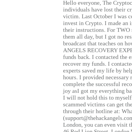
Hello everyone, The Cryptocu
individuals have lost their c
victim. Last October I was 
invest in Crypto. I made an i
their instructions. For TWO 
them all day, but I got no re
broadcast that teaches on h
ANGELS RECOVERY EXPERT. H
funds back. I contacted the 
recover my funds. I contact
experts saved my life by hel
hours. I provided necessary 
complete the successful reco
joy asI got my everything bac
I will not hold this to myself
scammed victims can get the
through their hotline at: W
(support@thehackangels.com
London, you can even visit th
46 Red Lion Street, London