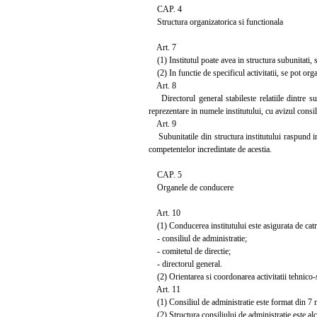
CAP. 4
Structura organizatorica si functionala
Art. 7
(1) Institutul poate avea in structura subunitati, sec
(2) In functie de specificul activitatii, se pot orga
Art. 8
Directorul general stabileste relatiile dintre subu
reprezentare in numele institutului, cu avizul consil
Art. 9
Subunitatile din structura institutului raspund in f
competentelor incredintate de acestia.
CAP. 5
Organele de conducere
Art. 10
(1) Conducerea institutului este asigurata de catr
- consiliul de administratie;
- comitetul de directie;
- directorul general.
(2) Orientarea si coordonarea activitatii tehnico-stii
Art. 11
(1) Consiliul de administratie este format din 7 m
(2) Structura consiliului de administratie este alc