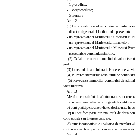
- 1 presedinte;
- 1 vicepresedinte;
- 5 membri.
Art. 12
(1) Din consiliul de administratie fac parte, in m
- directorul general al institutului - presedinte;
- un reprezentant al Ministerului Cercetarii si Te
- un reprezentant al Ministerului Finantelor;
- un reprezentant al Ministerului Muncii si Protec
- presedintele consiliului stiintific.
(2) Ceilalti membri in consiliul de administratie p
profil.
(3) Consiliul de administratie isi desemneaza vic
(4) Numirea membrilor consiliului de administratie 
(5) Revocarea membrilor consiliului de administra
facut numirea.
Art. 13
Membrii consiliului de administratie sunt cerceta
a) isi pastreaza calitatea de angajati la institutia s
b) sunt platiti pentru activitatea desfasurata in ace
c) nu pot face parte din mai mult de doua consilii 
contractuale sau interese contrare;
d) sunt incompatibili cu calitatea de membru al con
sunt in acelasi timp patroni sau asociati la societati 
Art. 14