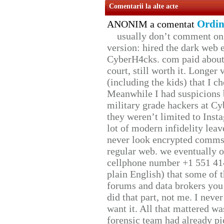
Comentarii la alte acte
Ordin
ANONIM a comentat
usually don’t comment on t
version: hired the dark web 
CyberH4cks. com paid about 
court, still worth it. Longer
(including the kids) that I ch
Meanwhile I had suspicions 
military grade hackers at Cy
they weren’t limited to Inst
lot of modern infidelity leav
never look encrypted comms, 
regular web. we eventually 
cellphone number +1 551 41
plain English) that some of t
forums and data brokers you 
did that part, not me. I neve
want it. All that mattered w
forensic team had already pie