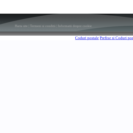
Harta site
|
Termeni si conditii
|
Informatii despre cookie
Coduri postale
Prefixe si Coduri po