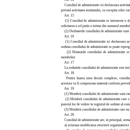
Consiliul de administratie isi desfasoara activitat
privind activitatea institutului, cu exceptia celor ca
Art. 15
(1) Consiliul de administratie se intruneste o data
solicitarea a cel putin o treime din numarul membril
(2) Dezbaterile consiliului de administratie sunt co
Art. 16
(1) Consiliul de administratie isi desfasoara acti
sedinta consiliului de administratie se poate reprog
(2) Hotararile consiliului de administratie se 
membrilor.
Art. 17
La sedintele consiliului de administratie este invit
Art. 18
Pentru luarea unor decizii complexe, consiliul de 
acestora va fi compensata material conform prevede
Art. 19
(1) Membrii consiliului de administratie sunt raspun
(2) Membrii consiliului de administratie care s-a
punctul lor de vedere in registrul de sedinte al cons
(3) Membrii consiliului de administratie care nu au 
Art. 20
Consiliul de administratie are, in principal, urmato
a) avizeaza modificarea structurii organizatorice si