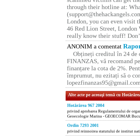
through their hotline at: W
(support@thehackangels.com
London, you can even visit th
46 Red Lion Street, London
really know their stuff! Don’
Rapor
ANONIM a comentat
Obțineți creditul în 24 d
FINANZAS, vă recomand pent
finanțare la cota de 2%. Pent
împrumut, nu ezitați să o con
lopezfinanzas95@gmail.co
Alte acte pe aceeaşi temă cu Hotărâre
Hotărârea 967 2004
privind aprobarea Regulamentului de organi
Geoecologie Marina - GEOECOMAR Bucur
Ordin 7293 2001
privind reinnoirea statutului de institut na