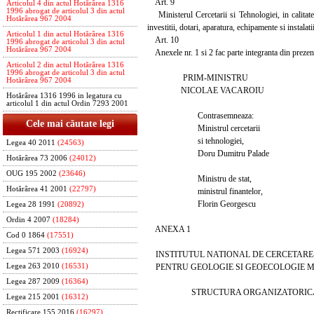
Art. 9
Articolul 4 din actul Hotărârea 1316
1996 abrogat de articolul 3 din actul
Ministerul Cercetarii si Tehnologiei, in calitate 
Hotărârea 967 2004
investitii, dotari, aparatura, echipamente si instalatii
Articolul 1 din actul Hotărârea 1316
Art. 10
1996 abrogat de articolul 3 din actul
Hotărârea 967 2004
Anexele nr. 1 si 2 fac parte integranta din prezen
Articolul 2 din actul Hotărârea 1316
1996 abrogat de articolul 3 din actul
PRIM-MINISTRU
Hotărârea 967 2004
NICOLAE VACAROIU
Hotărârea 1316 1996 in legatura cu
articolul 1 din actul Ordin 7293 2001
Contrasemneaza:
Cele mai căutate legi
Ministrul cercetarii
si tehnologiei,
Legea 40 2011
(24563)
Doru Dumitru Palade
Hotărârea 73 2006
(24012)
OUG 195 2002
(23646)
Ministru de stat,
Hotărârea 41 2001
(22797)
ministrul finantelor,
Florin Georgescu
Legea 28 1991
(20892)
Ordin 4 2007
(18284)
ANEXA 1
Cod 0 1864
(17551)
Legea 571 2003
(16924)
INSTITUTUL NATIONAL DE CERCETARE
PENTRU GEOLOGIE SI GEOECOLOGIE M
Legea 263 2010
(16531)
Legea 287 2009
(16364)
STRUCTURA ORGANIZATORIC
Legea 215 2001
(16312)
Rectificare 155 2016
(16297)