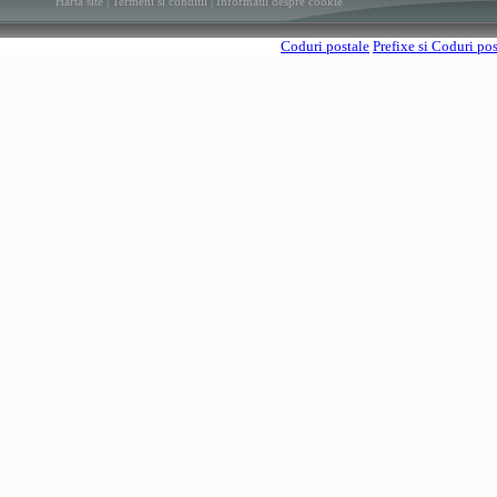
Harta site
|
Termeni si conditii
|
Informatii despre cookie
Coduri postale
Prefixe si Coduri po