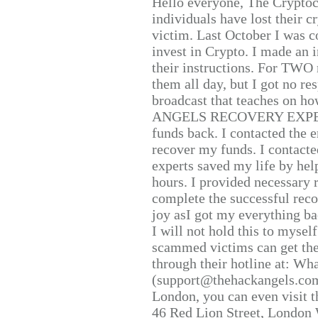
Hello everyone, The Cryptocu
individuals have lost their c
victim. Last October I was 
invest in Crypto. I made an i
their instructions. For TWO 
them all day, but I got no re
broadcast that teaches on h
ANGELS RECOVERY EXPERT. H
funds back. I contacted the 
recover my funds. I contact
experts saved my life by hel
hours. I provided necessary 
complete the successful reco
joy asI got my everything bac
I will not hold this to myself
scammed victims can get the
through their hotline at: W
(support@thehackangels.com
London, you can even visit th
46 Red Lion Street, London