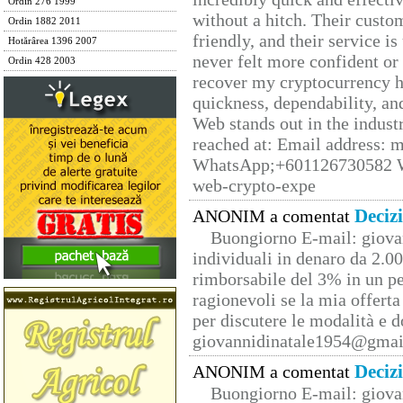
Ordin 276 1999
without a hitch. Their custo
Ordin 1882 2011
friendly, and their service i
Hotărârea 1396 2007
never felt more confident or
Ordin 428 2003
recover my cryptocurrency h
quickness, dependability, an
Web stands out in the indus
reached at: Email address:
WhatsApp;+601126730582 W
web-crypto-expe
Deciz
ANONIM a comentat
Buongiorno E-mail: giova
individuali in denaro da 2.00
rimborsabile del 3% in un pe
ragionevoli se la mia offerta
per discutere le modalità e 
giovannidinatale1954@­gmai
Deciz
ANONIM a comentat
Buongiorno E-mail: giova