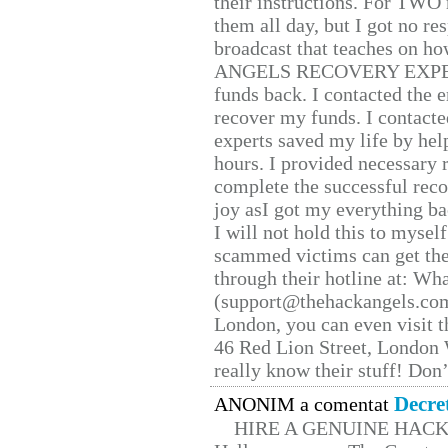
their instructions. For TWO 
them all day, but I got no re
broadcast that teaches on h
ANGELS RECOVERY EXPERT. H
funds back. I contacted the 
recover my funds. I contact
experts saved my life by hel
hours. I provided necessary 
complete the successful reco
joy asI got my everything bac
I will not hold this to myself
scammed victims can get the
through their hotline at: W
(support@thehackangels.com
London, you can even visit th
46 Red Lion Street, London
really know their stuff! Don’
Decre
ANONIM a comentat
HIRE A GENUINE HAC