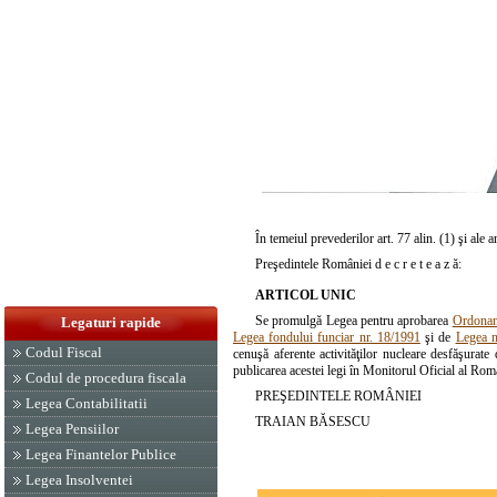
În temeiul prevederilor art. 77 alin. (1) şi ale
a
Preşedintele României d e c r e t e a z ă:
ARTICOL UNIC
Se promulgă Legea pentru aprobarea
Ordonanţ
Legaturi rapide
Legea fondului funciar nr. 18/1991
şi de
Legea n
Codul Fiscal
cenuşă aferente activităţilor nucleare desfăşurate
publicarea acestei legi în Monitorul Oficial al Româ
Codul de procedura fiscala
PREŞEDINTELE ROMÂNIEI
Legea Contabilitatii
TRAIAN BĂSESCU
Legea Pensiilor
Legea Finantelor Publice
Legea Insolventei