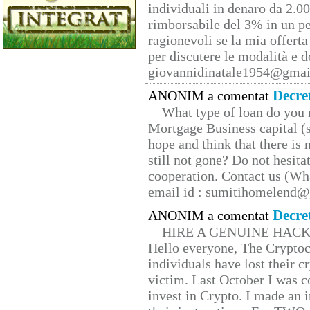
individuali in denaro da 2.00
rimborsabile del 3% in un pe
ragionevoli se la mia offerta
per discutere le modalità e 
giovannidinatale1954@­gmai
Decre
ANONIM a comentat
What type of loan do you 
Mortgage Business capital (s
hope and think that there is
still not gone? Do not hesita
cooperation. Contact us (W
email id : sumitihomelend
Decre
ANONIM a comentat
HIRE A GENUINE HAC
Hello everyone, The Cryptocu
individuals have lost their c
victim. Last October I was 
invest in Crypto. I made an i