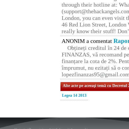
through their hotline at: W
(support@thehackangels.com
London, you can even visit th
46 Red Lion Street, London
really know their stuff! Don’
Rapor
ANONIM a comentat
Obțineți creditul în 24 d
FINANZAS, vă recomand pent
finanțare la cota de 2%. Pent
împrumut, nu ezitați să o con
lopezfinanzas95@gmail.co
Alte acte pe aceeaşi temă cu Decretul
Legea 14 2013