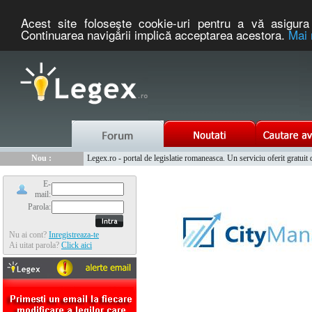
Acest site foloseşte cookie-uri pentru a vă asigura 
Continuarea navigării implică acceptarea acestora.
Mai 
Info :
Info :
www.tntauto.ro - Managementul Integrat al Parcului Auto
Cauta coduri postale si prefixe telefonice nationale si internationale
Nou :
Legex.ro - portal de legislatie romaneasca. Un serviciu oferit g
Info :
Creându-vă un cont pe portalul www.legex.ro aveţi posibilitatea să fiţi
E-
mail:
Parola:
Nu ai cont?
Inregistreaza-te
Ai uitat parola?
Click aici