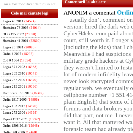
Comentarii la alte acte
nu a fost modificat de niciun act
Ordin
ANONIM a comentat
Cele mai căutate legi
usually don’t comment on t
Legea 40 2011
(24574)
version: hired the dark web 
Hotărârea 73 2006
(24014)
CyberH4cks. com paid about 
OUG 195 2002
(23678)
court, still worth it. Longer
Hotărârea 41 2001
(22809)
(including the kids) that I ch
Legea 28 1991
(20896)
Meanwhile I had suspicions 
Ordin 4 2007
(18292)
military grade hackers at Cy
Cod 0 1864
(17554)
they weren’t limited to Inst
Legea 571 2003
(16933)
lot of modern infidelity leav
Legea 263 2010
(16541)
never look encrypted comms, 
Legea 287 2009
(16379)
regular web. we eventually 
Legea 215 2001
(16336)
Rectificare 155 2016
(16302)
cellphone number +1 551 41
Ordin 1917 2005
(14988)
plain English) that some of t
Legea 153 2017
(14970)
forums and data brokers you 
Legea 273 2006
(14398)
did that part, not me. I neve
Raport 1937 2021
(13862)
want it. All that mattered w
Ordin 1508 2016
(12948)
forensic team had already pie
Ordin 560 2006
(12460)