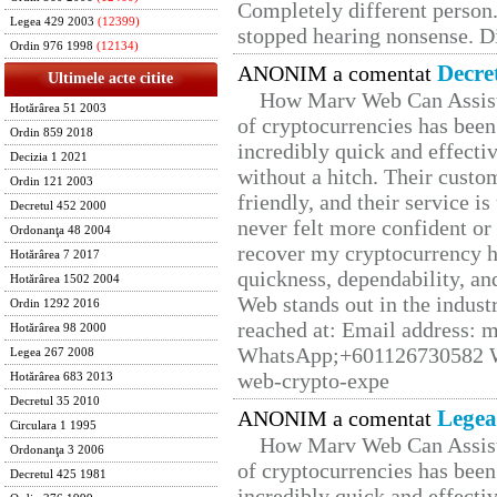
Completely different person
Legea 429 2003
(12399)
stopped hearing nonsense. Di
Ordin 976 1998
(12134)
Decre
ANONIM a comentat
Ultimele acte citite
How Marv Web Can Assist
Hotărârea 51 2003
of cryptocurrencies has be
Ordin 859 2018
incredibly quick and effecti
Decizia 1 2021
without a hitch. Their custo
Ordin 121 2003
friendly, and their service i
Decretul 452 2000
never felt more confident or
Ordonanţa 48 2004
recover my cryptocurrency h
Hotărârea 7 2017
quickness, dependability, an
Hotărârea 1502 2004
Web stands out in the indus
Ordin 1292 2016
reached at: Email address:
Hotărârea 98 2000
WhatsApp;+601126730582 W
Legea 267 2008
web-crypto-expe
Hotărârea 683 2013
Decretul 35 2010
Legea
ANONIM a comentat
Circulara 1 1995
How Marv Web Can Assist
Ordonanţa 3 2006
of cryptocurrencies has be
Decretul 425 1981
incredibly quick and effecti