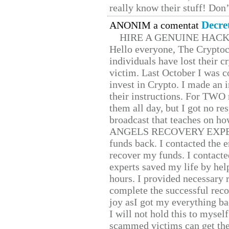
really know their stuff! Don’
Decre
ANONIM a comentat
HIRE A GENUINE HAC
Hello everyone, The Cryptocu
individuals have lost their c
victim. Last October I was 
invest in Crypto. I made an i
their instructions. For TWO 
them all day, but I got no re
broadcast that teaches on h
ANGELS RECOVERY EXPERT. H
funds back. I contacted the 
recover my funds. I contact
experts saved my life by hel
hours. I provided necessary 
complete the successful reco
joy asI got my everything bac
I will not hold this to myself
scammed victims can get the