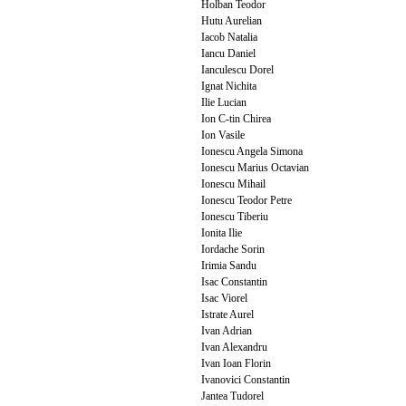
Holban Teodor
Hutu Aurelian
Iacob Natalia
Iancu Daniel
Ianculescu Dorel
Ignat Nichita
Ilie Lucian
Ion C-tin Chirea
Ion Vasile
Ionescu Angela Simona
Ionescu Marius Octavian
Ionescu Mihail
Ionescu Teodor Petre
Ionescu Tiberiu
Ionita Ilie
Iordache Sorin
Irimia Sandu
Isac Constantin
Isac Viorel
Istrate Aurel
Ivan Adrian
Ivan Alexandru
Ivan Ioan Florin
Ivanovici Constantin
Jantea Tudorel