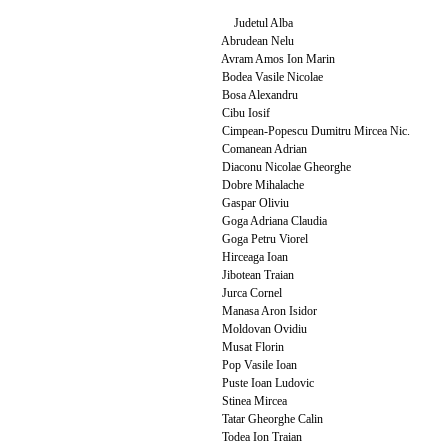
Judetul Alba
Abrudean Nelu
Avram Amos Ion Marin
Bodea Vasile Nicolae
Bosa Alexandru
Cibu Iosif
Cimpean-Popescu Dumitru Mircea Nic.
Comanean Adrian
Diaconu Nicolae Gheorghe
Dobre Mihalache
Gaspar Oliviu
Goga Adriana Claudia
Goga Petru Viorel
Hirceaga Ioan
Jibotean Traian
Jurca Cornel
Manasa Aron Isidor
Moldovan Ovidiu
Musat Florin
Pop Vasile Ioan
Puste Ioan Ludovic
Stinea Mircea
Tatar Gheorghe Calin
Todea Ion Traian