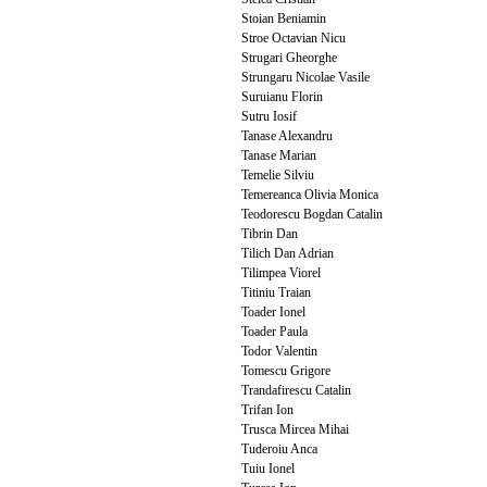
Stoian Beniamin
Stroe Octavian Nicu
Strugari Gheorghe
Strungaru Nicolae Vasile
Suruianu Florin
Sutru Iosif
Tanase Alexandru
Tanase Marian
Temelie Silviu
Temereanca Olivia Monica
Teodorescu Bogdan Catalin
Tibrin Dan
Tilich Dan Adrian
Tilimpea Viorel
Titiniu Traian
Toader Ionel
Toader Paula
Todor Valentin
Tomescu Grigore
Trandafirescu Catalin
Trifan Ion
Trusca Mircea Mihai
Tuderoiu Anca
Tuiu Ionel