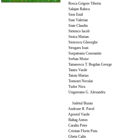
Rosca Grigore Tiberiu
Salajan Raluca
Sion Emil
Stan Valerian
State Claudiu
Stetenco Iacob
Stoica Marian
Stoicescu Gheorghe
Strugaru Ioan
Surpateanu Constantin
Serban Moise
Tamasescu T. Bogdan George
Tataru Vasile
Tatoiu Marius
Tomozei Neculai
Tudor Nicu
Ungureanu G. Alexandru
Judetul Buzau
Androne R. Pavel
Apostol Vasile
Baltag Anton
Caraliu Petre
Cristian Florin Puiu
Ghetu Calin