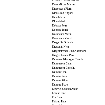
Cristescu Teodor Adrian
Dana Mircea Marius
Diaconeasa Florin
Diblus Ion Anghel
Dina Marin
Dinca Marin
Dobrica Petre
Dobroiu Ionel
Dorobantu Marin
Dorobantu Viorel
Draga Ilie Orlanda
Dragomir Nicu
Dragomirescu Dina Alexandra
Dragus Lucian Pavel
Dumitras Gheorghe Claudiu
Dumitrescu Calin
Dumitrescu Corneliu
Dumitriu Ion
Dumitru Aurel
Dumitru Gigel
Dumitru Petre
Elisevici Cristian Anton
Enache Ionel
Ene Stan
Felciuc Titus