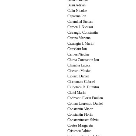
Busu Adrian
Calin Nicolae
Capatana Ion
Caramihai Stelian
Carpen I. Nicusor
Catrangiu Constantin
Catrina Mariana
Cazangiu I. Marin
Cercelaru Ion
Cernea Nicolae
Chirea Constantin Ion
Chisalita Lucica
Ciceraru Maxian
Ciolacu Daniel
Circiumatu Gabriel
Ciubotaru R. Dumitru
Ciulei Marin
Codreanu Florin Emilian
Coman Laurentiu Daniel
Constantin Alisor
Constantin Florin
Constantinescu Silviu
Costea Margareta
Cristescu Adrian