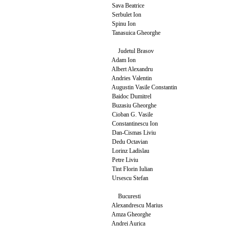
Sava Beatrice
Serbulet Ion
Spinu Ion
Tanasuica Gheorghe
Judetul Brasov
Adam Ion
Albert Alexandru
Andries Valentin
Augustin Vasile Constantin
Baidoc Dumitrel
Buzasiu Gheorghe
Cioban G. Vasile
Constantinescu Ion
Dan-Cismas Liviu
Dedu Octavian
Lorinz Ladislau
Petre Liviu
Tint Florin Iulian
Ursescu Stefan
Bucuresti
Alexandrescu Marius
Amza Gheorghe
Andrei Aurica