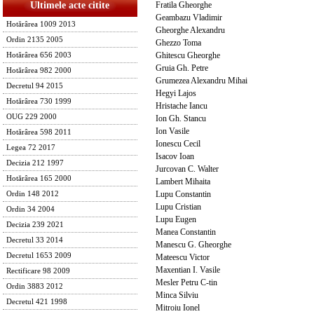
Fratila Gheorghe
Ultimele acte citite
Geambazu Vladimir
Hotărârea 1009 2013
Gheorghe Alexandru
Ordin 2135 2005
Ghezzo Toma
Ghitescu Gheorghe
Hotărârea 656 2003
Gruia Gh. Petre
Hotărârea 982 2000
Grumezea Alexandru Mihai
Decretul 94 2015
Hegyi Lajos
Hotărârea 730 1999
Hristache Iancu
OUG 229 2000
Ion Gh. Stancu
Ion Vasile
Hotărârea 598 2011
Ionescu Cecil
Legea 72 2017
Isacov Ioan
Decizia 212 1997
Jurcovan C. Walter
Hotărârea 165 2000
Lambert Mihaita
Lupu Constantin
Ordin 148 2012
Lupu Cristian
Ordin 34 2004
Lupu Eugen
Decizia 239 2021
Manea Constantin
Decretul 33 2014
Manescu G. Gheorghe
Decretul 1653 2009
Mateescu Victor
Maxentian I. Vasile
Rectificare 98 2009
Mesler Petru C-tin
Ordin 3883 2012
Minca Silviu
Decretul 421 1998
Mitroiu Ionel