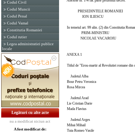
Anexele nr. 1-4 fac parte prezentul decret.
Codul Civil
Codul Muncii
PRESEDINTELE ROMANIEI
Codul Penal
ION ILIESCU
Codul Vamal
In temeiul art. 99 alin. (2) din Constitutia Roma
Constitutia Romaniei
PRIM-MINISTRU
Codul rutier
NICOLAE VACAROIU
Legea administratiei publice
locale
ANEXA 1
Titlul de "Erou-martir al Revolutiei romane din
Judetul Alba
Bour Petru Veronica
Rosa Mircea
Judetul Arad
Lie Cristian Darie
Mada Flavius
Legături cu alte acte
Judetul Arges
nu a modificat niciun act
Mihai Mihail
A fost modificat de:
Tuta Romeo Vasile