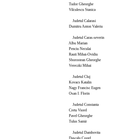
Tudor Gheorghe
Vilculescu Stanica
Judetul Calarasi
Dumitru Anton Valeriu
Judetul Caras-severin
Albu Marian
Penciu Neculai
Rauti Mihai-Ovidiu
Sborostean Gheorghe
Vereczki Mihai
Judetul Cluj
Kovacs Katalin
Nagy Francisc Eugen
Osan I. Florin
Judetul Constanta
Cretu Viorel
Pavel Gheorghe
Tulus Samir
Judetul Dambovita
Dascalu Costel