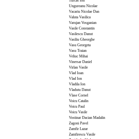
Turcas Ion
Ungureanu Nicolae
Vacariu Nicolae Dan
Valuta Vasilica
Varujan Vosganian
Vasile Constantin
Vasilescu Danut
Vasiliu Gheorghe
Vasu Georgeta
Vasu Traian
Veliuc Mihai
Vinersar Daniel
Virlan Vasile
Vlad Ioan
Vlad Ion
Vladila Ion
Vladutu Danut
Vlase Cornel
Voicu Catalin
Voicu Paul
Voicu Vasile
Vostinar Dacian Madalin
Zagoni Pavel
Zamfir Lazar
Zamfirescu Vasile