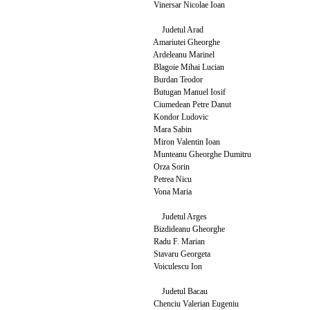
Vinersar Nicolae Ioan
Judetul Arad
Amariutei Gheorghe
Ardeleanu Marinel
Blagoie Mihai Lucian
Burdan Teodor
Butugan Manuel Iosif
Ciumedean Petre Danut
Kondor Ludovic
Mara Sabin
Miron Valentin Ioan
Munteanu Gheorghe Dumitru
Orza Sorin
Petrea Nicu
Vona Maria
Judetul Arges
Bizdideanu Gheorghe
Radu F. Marian
Stavaru Georgeta
Voiculescu Ion
Judetul Bacau
Chenciu Valerian Eugeniu