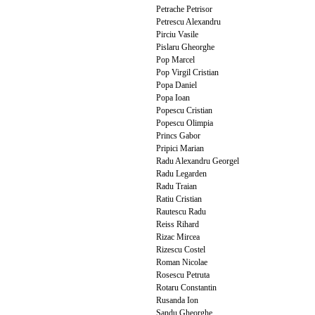
Petrache Petrisor
Petrescu Alexandru
Pirciu Vasile
Pislaru Gheorghe
Pop Marcel
Pop Virgil Cristian
Popa Daniel
Popa Ioan
Popescu Cristian
Popescu Olimpia
Princs Gabor
Pripici Marian
Radu Alexandru Georgel
Radu Legarden
Radu Traian
Ratiu Cristian
Rautescu Radu
Reiss Rihard
Rizac Mircea
Rizescu Costel
Roman Nicolae
Rosescu Petruta
Rotaru Constantin
Rusanda Ion
Sandu Gheorghe