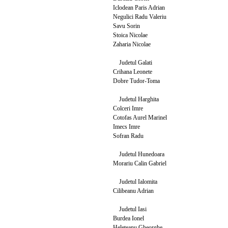
Iclodean Paris Adrian
Negulici Radu Valeriu
Savu Sorin
Stoica Nicolae
Zaharia Nicolae
Judetul Galati
Crihana Leonete
Dobre Tudor-Toma
Judetul Harghita
Colceri Imre
Cotofas Aurel Marinel
Imecs Imre
Sofran Radu
Judetul Hunedoara
Morariu Calin Gabriel
Judetul Ialomita
Cilibeanu Adrian
Judetul Iasi
Burdea Ionel
Heleteanu Gheorghe