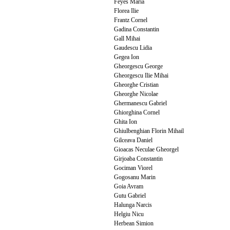
Feyes Maria
Florea Ilie
Frantz Cornel
Gadina Constantin
Gall Mihai
Gaudescu Lidia
Gegea Ion
Gheorgescu George
Gheorgescu Ilie Mihai
Gheorghe Cristian
Gheorghe Nicolae
Ghermanescu Gabriel
Ghiorghina Cornel
Ghita Ion
Ghiulbenghian Florin Mihail
Gilceava Daniel
Gioacas Neculae Gheorgel
Girjoaba Constantin
Gociman Viorel
Gogosanu Marin
Goia Avram
Gutu Gabriel
Halunga Narcis
Helgiu Nicu
Herbean Simion