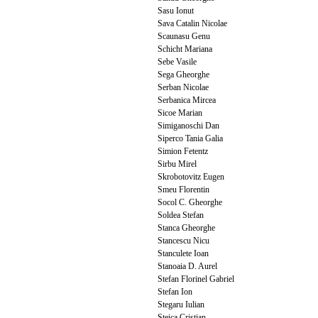
Sasu Ionut
Sava Catalin Nicolae
Scaunasu Genu
Schicht Mariana
Sebe Vasile
Sega Gheorghe
Serban Nicolae
Serbanica Mircea
Sicoe Marian
Simiganoschi Dan
Siperco Tania Galia
Simion Fetentz
Sirbu Mirel
Skrobotovitz Eugen
Smeu Florentin
Socol C. Gheorghe
Soldea Stefan
Stanca Gheorghe
Stancescu Nicu
Stanculete Ioan
Stanoaia D. Aurel
Stefan Florinel Gabriel
Stefan Ion
Stegaru Iulian
Steica Cristian