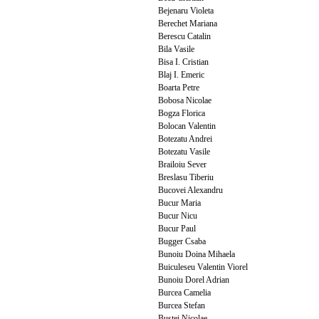
Bejenaru Violeta
Berechet Mariana
Berescu Catalin
Bila Vasile
Bisa I. Cristian
Blaj I. Emeric
Boarta Petre
Bobosa Nicolae
Bogza Florica
Bolocan Valentin
Botezatu Andrei
Botezatu Vasile
Brailoiu Sever
Breslasu Tiberiu
Bucovei Alexandru
Bucur Maria
Bucur Nicu
Bucur Paul
Bugger Csaba
Bunoiu Doina Mihaela
Buiculeseu Valentin Viorel
Bunoiu Dorel Adrian
Burcea Camelia
Burcea Stefan
Bustei Nicolae