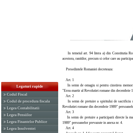
In temeiul art. 94 litera a) din Constitutia Roma
acestora, ranitilor, precum si celor care au partici
Presedintele Romaniei decreteaza:
Art. 1
In semn de omagiu si pentru cinstirea memoriei ce
Legaturi rapide
"Erou-martir al Revolutiei romane din decembrie 19
Codul Fiscal
Art. 2
Codul de procedura fiscala
In semn de pretuire a spiritului de sacrificiu ma
Revolutiei romane din decembrie 1989" persoanelor 
Legea Contabilitatii
Art. 3
Legea Pensiilor
In semn de pretuire a participarii directe la ma
Legea Finantelor Publice
1989" persoanelor prevazute in anexa nr. 4.
Art. 4
Legea Insolventei