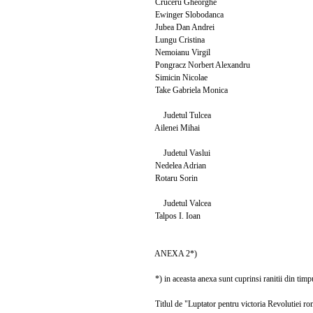
Cruceru Gheorghe
Ewinger Slobodanca
Jubea Dan Andrei
Lungu Cristina
Nemoianu Virgil
Pongracz Norbert Alexandru
Simicin Nicolae
Take Gabriela Monica
Judetul Tulcea
Ailenei Mihai
Judetul Vaslui
Nedelea Adrian
Rotaru Sorin
Judetul Valcea
Talpos I. Ioan
ANEXA 2*)
*) in aceasta anexa sunt cuprinsi ranitii din timp
Titlul de "Luptator pentru victoria Revolutiei r