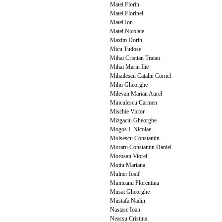
Matei Florin
Matei Florinel
Matei Ion
Matei Nicolaie
Maxim Dorin
Micu Tudose
Mihai Cristian Traian
Mihai Marin Ilie
Mihailescu Catalin Cornel
Mihu Gheorghe
Milevan Marian Aurel
Minculescu Carmen
Mischie Victor
Mizgaciu Gheorghe
Mogos I. Nicolae
Moisescu Constantin
Moraru Constantin Daniel
Morosan Viorel
Motiu Mariana
Mulner Iosif
Munteanu Florentina
Musat Gheorghe
Mustafa Nadin
Nastase Ioan
Neacsu Cristina