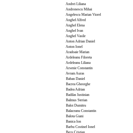
Andrei Liliana
Andronescu Mihai
Angelescu Marian Viorel
Anghel Alfred
Anghel Elena
Anghel Ivan
Anghel Vasile
Anton Adrian Daniel
Anton Ionel
Aradoaie Marian
Ardeleanu Filoreta
Ardeleanu Liliana
Arsenie Constantin
Avram Auras
Baban Daniel
Bacrea Gheorghe
Badea Adrian
Badilas Iustinian
Balmus Sterian
Baloi Dumitru
Balaceanu Constantin
Balota Giani
Banica Ion
Barbu Costinel Ionel
Becu Cristian