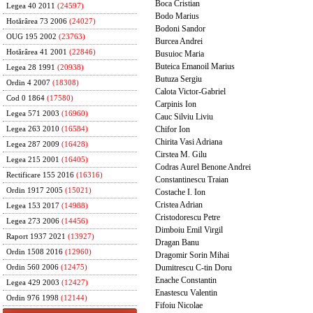
Boca Cristian
Legea 40 2011
(24597)
Bodo Marius
Hotărârea 73 2006
(24027)
Bodoni Sandor
OUG 195 2002
(23763)
Burcea Andrei
Hotărârea 41 2001
(22846)
Busuioc Maria
Buteica Emanoil Marius
Legea 28 1991
(20938)
Butuza Sergiu
Ordin 4 2007
(18308)
Calota Victor-Gabriel
Cod 0 1864
(17580)
Carpinis Ion
Legea 571 2003
(16960)
Cauc Silviu Liviu
Chifor Ion
Legea 263 2010
(16584)
Chirita Vasi Adriana
Legea 287 2009
(16428)
Cirstea M. Gilu
Legea 215 2001
(16405)
Codras Aurel Benone Andrei
Rectificare 155 2016
(16316)
Constantinescu Traian
Ordin 1917 2005
(15021)
Costache I. Ion
Cristea Adrian
Legea 153 2017
(14988)
Cristodorescu Petre
Legea 273 2006
(14456)
Dimboiu Emil Virgil
Raport 1937 2021
(13927)
Dragan Banu
Ordin 1508 2016
(12960)
Dragomir Sorin Mihai
Dumitrescu C-tin Doru
Ordin 560 2006
(12475)
Enache Constantin
Legea 429 2003
(12427)
Enastescu Valentin
Ordin 976 1998
(12144)
Fifoiu Nicolae