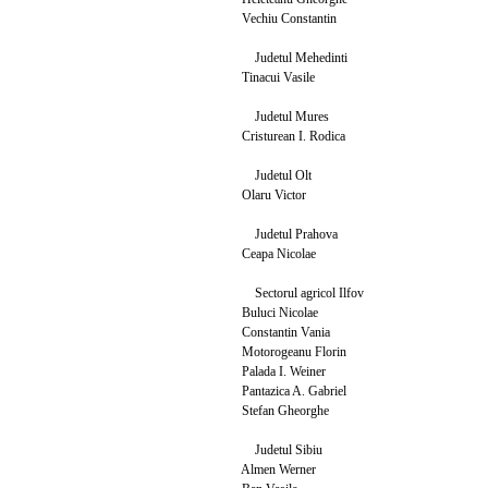
Vechiu Constantin
Judetul Mehedinti
Tinacui Vasile
Judetul Mures
Cristurean I. Rodica
Judetul Olt
Olaru Victor
Judetul Prahova
Ceapa Nicolae
Sectorul agricol Ilfov
Buluci Nicolae
Constantin Vania
Motorogeanu Florin
Palada I. Weiner
Pantazica A. Gabriel
Stefan Gheorghe
Judetul Sibiu
Almen Werner