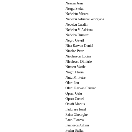
Neacsu Jean
Neagu Stefan
Nedelciu Mircea
Nedelcu Adriana Georgiana
Nedelcu Catalin
Nedelcu V. Adriana
Nedelea Dumitru
Negru Gavril
Nica Razvan Daniel
Nicolae Petre
Nicolaescu Lucian
Niculescu Dimitrie
Nitescu Vasile
Noghi Florin
Nutu M. Petre
Olaru Ion
Olaru Razvan Cristian
Opran Gelu
Oprea Costel
Ostafi Marius
Paduraru Ionel
Paisz Gheorghe
Paun Floarea
Paunescu Adrian
Pedan Stelian