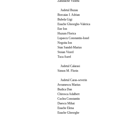
Zanidache Violeta
Judetul Buzau
Borcaias I. Adrian
Bubela Gigi
Enache Gheorghe-Valerica
Ene Ion
Huzum Florica
Lupascu Constantin-Ionel
Negoita Ion
Stan Sandel-Marius
Stoian Viorel
Tuca Aurel
Judetul Calarasi
Simon M. Florin
Judetul Caras-severin
Avramescu Marius
Budica Dan
Chirosca Adalbert
Cuclea Constantin
Daescu Mihai
Enache Elena
Enache Gheorghe