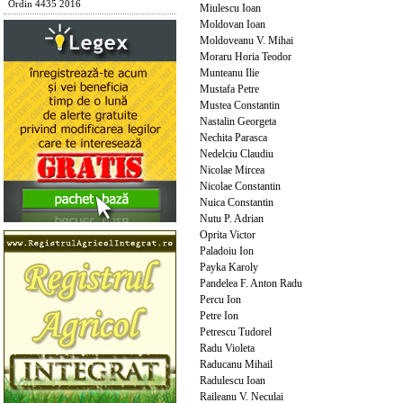
Ordin 4435 2016
Miulescu Ioan
Moldovan Ioan
Moldoveanu V. Mihai
Moraru Horia Teodor
Munteanu Ilie
Mustafa Petre
Mustea Constantin
Nastalin Georgeta
Nechita Parasca
Nedelciu Claudiu
Nicolae Mircea
Nicolae Constantin
Nuica Constantin
Nutu P. Adrian
Oprita Victor
Paladoiu Ion
Payka Karoly
Pandelea F. Anton Radu
Percu Ion
Petre Ion
Petrescu Tudorel
Radu Violeta
Raducanu Mihail
Radulescu Ioan
Raileanu V. Neculai