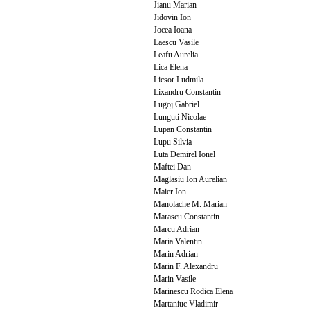
Jianu Marian
Jidovin Ion
Jocea Ioana
Laescu Vasile
Leafu Aurelia
Lica Elena
Licsor Ludmila
Lixandru Constantin
Lugoj Gabriel
Lunguti Nicolae
Lupan Constantin
Lupu Silvia
Luta Demirel Ionel
Maftei Dan
Maglasiu Ion Aurelian
Maier Ion
Manolache M. Marian
Marascu Constantin
Marcu Adrian
Maria Valentin
Marin Adrian
Marin F. Alexandru
Marin Vasile
Marinescu Rodica Elena
Martaniuc Vladimir