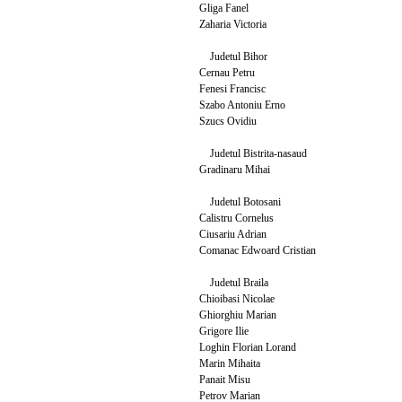
Gliga Fanel
Zaharia Victoria
Judetul Bihor
Cernau Petru
Fenesi Francisc
Szabo Antoniu Erno
Szucs Ovidiu
Judetul Bistrita-nasaud
Gradinaru Mihai
Judetul Botosani
Calistru Cornelus
Ciusariu Adrian
Comanac Edwoard Cristian
Judetul Braila
Chioibasi Nicolae
Ghiorghiu Marian
Grigore Ilie
Loghin Florian Lorand
Marin Mihaita
Panait Misu
Petrov Marian