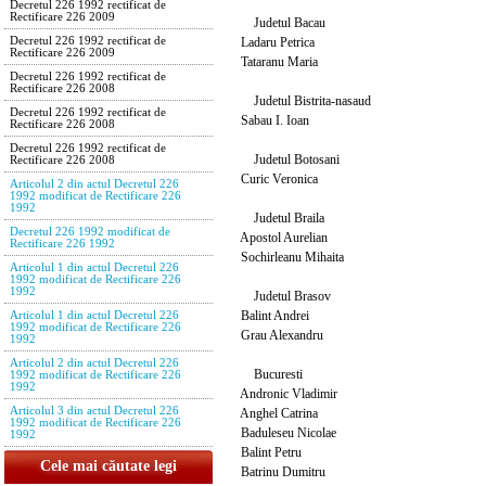
Decretul 226 1992 rectificat de
Rectificare 226 2009
Judetul Bacau
Ladaru Petrica
Decretul 226 1992 rectificat de
Rectificare 226 2009
Tataranu Maria
Decretul 226 1992 rectificat de
Rectificare 226 2008
Judetul Bistrita-nasaud
Decretul 226 1992 rectificat de
Sabau I. Ioan
Rectificare 226 2008
Decretul 226 1992 rectificat de
Judetul Botosani
Rectificare 226 2008
Curic Veronica
Articolul 2 din actul Decretul 226
1992 modificat de Rectificare 226
1992
Judetul Braila
Decretul 226 1992 modificat de
Apostol Aurelian
Rectificare 226 1992
Sochirleanu Mihaita
Articolul 1 din actul Decretul 226
1992 modificat de Rectificare 226
1992
Judetul Brasov
Balint Andrei
Articolul 1 din actul Decretul 226
1992 modificat de Rectificare 226
Grau Alexandru
1992
Articolul 2 din actul Decretul 226
Bucuresti
1992 modificat de Rectificare 226
1992
Andronic Vladimir
Articolul 3 din actul Decretul 226
Anghel Catrina
1992 modificat de Rectificare 226
Baduleseu Nicolae
1992
Balint Petru
Cele mai căutate legi
Batrinu Dumitru