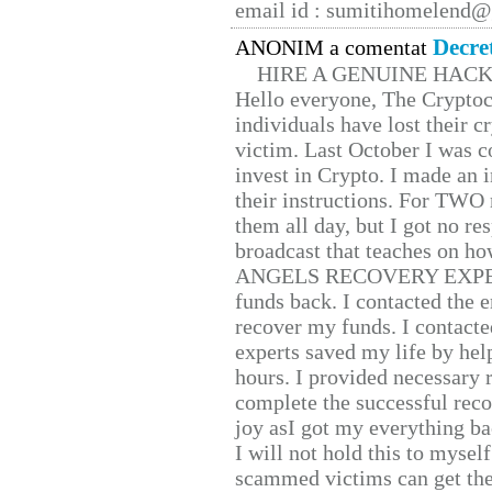
email id : sumitihomelend
Decre
ANONIM a comentat
HIRE A GENUINE HAC
Hello everyone, The Cryptocu
individuals have lost their c
victim. Last October I was 
invest in Crypto. I made an i
their instructions. For TWO 
them all day, but I got no re
broadcast that teaches on h
ANGELS RECOVERY EXPERT. H
funds back. I contacted the 
recover my funds. I contact
experts saved my life by hel
hours. I provided necessary 
complete the successful reco
joy asI got my everything bac
I will not hold this to myself
scammed victims can get the