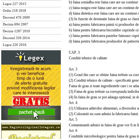
b) faina semialba este faina care are un continut
Legea 227 2015
c) faina neagra este faina care are un continut d
Ordin 218 2018
d) faina dietetica este faina care are un continut
Decretul 476 2009
(3) In functie de destinatie faina de grau se clasif
a) faina pentru fabricarea painii si produselor de 
Decizia 694 2007
b) faina pentru fabricarea biscuitilor cuprinde cel
Decizia 1287 2010
c) faina pentru fabricarea pastelor fainoase cuprin
Decretul 359 2014
d) faina pentru fabricarea produselor de patiserie 
Legea 220 2016
CAP. 3
Conditii tehnice de calitate
Art. 3
(1) Graul din care se obtine faina trebuie sa cor
(2) Conditii tehnice de calitate - specificatii gene
Faina de grau si toate ingredientele care i se adau
(3) Faina de grau trebuie sa corespunda indicilor c
(4) In faina de grau se pot adauga optional, in doze
Art. 4
(1) Utilizarea aditivilor alimentari, a diverselor a
(2) Colorantii nu sunt admisi la fabricarea fainii
Art. 5
Contaminantii admisi in faina de grau vor fi in limi
Art. 6
Conditiile microbiologice pentru faina de grau tre