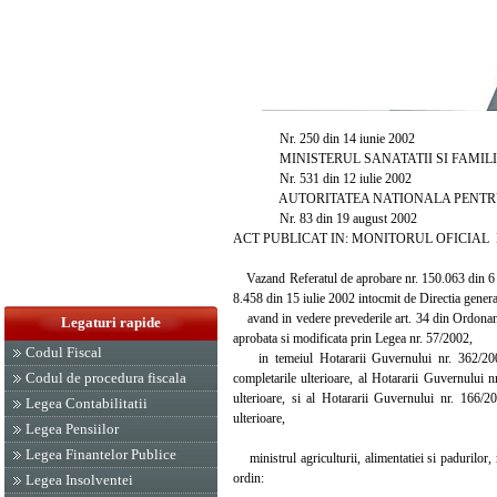
Nr. 250 din 14 iunie 2002
MINISTERUL SANATATII SI FAMILI
Nr. 531 din 12 iulie 2002
AUTORITATEA NATIONALA PENTRU 
Nr. 83 din 19 august 2002
ACT PUBLICAT IN: MONITORUL OFICIAL NR.
Vazand Referatul de aprobare nr. 150.063 din 6 iun
8.458 din 15 iulie 2002 intocmit de Directia genera
avand in vedere prevederile art. 34 din Ordonanta 
Legaturi rapide
aprobata si modificata prin Legea nr. 57/2002,
Codul Fiscal
in temeiul Hotararii Guvernului nr. 362/2002 pr
Codul de procedura fiscala
completarile ulterioare, al Hotararii Guvernului n
ulterioare, si al Hotararii Guvernului nr. 166/2
Legea Contabilitatii
ulterioare,
Legea Pensiilor
Legea Finantelor Publice
ministrul agriculturii, alimentatiei si padurilor, 
ordin:
Legea Insolventei