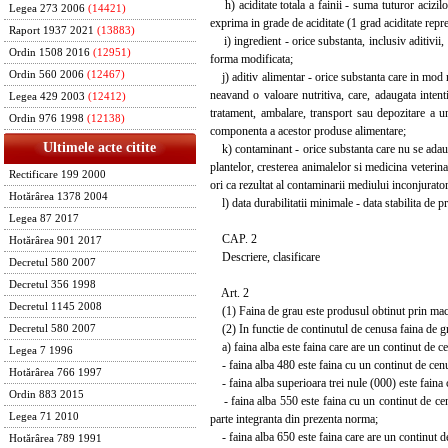
h) aciditate totala a fainii - suma tuturor acizilor 
Legea 273 2006
(14421)
exprima in grade de aciditate (1 grad aciditate rep
Raport 1937 2021
(13883)
i) ingredient - orice substanta, inclusiv aditivii, 
Ordin 1508 2016
(12951)
forma modificata;
Ordin 560 2006
(12467)
j) aditiv alimentar - orice substanta care in mod n
neavand o valoare nutritiva, care, adaugata intent
Legea 429 2003
(12412)
tratament, ambalare, transport sau depozitare a u
Ordin 976 1998
(12138)
componenta a acestor produse alimentare;
Ultimele acte citite
k) contaminant - orice substanta care nu se adauga i
plantelor, cresterea animalelor si medicina veterinar
Rectificare 199 2000
ori ca rezultat al contaminarii mediului inconjurator
Hotărârea 1378 2004
l) data durabilitatii minimale - data stabilita de pr
Legea 87 2017
CAP. 2
Hotărârea 901 2017
Descriere, clasificare
Decretul 580 2007
Decretul 356 1998
Art. 2
Decretul 1145 2008
(1) Faina de grau este produsul obtinut prin maci
(2) In functie de continutul de cenusa faina de grau
Decretul 580 2007
a) faina alba este faina care are un continut de 
Legea 7 1996
- faina alba 480 este faina cu un continut de c
Hotărârea 766 1997
- faina alba superioara trei nule (000) este fai
Ordin 883 2015
- faina alba 550 este faina cu un continut de cen
Legea 71 2010
parte integranta din prezenta norma;
- faina alba 650 este faina care are un continu
Hotărârea 789 1991