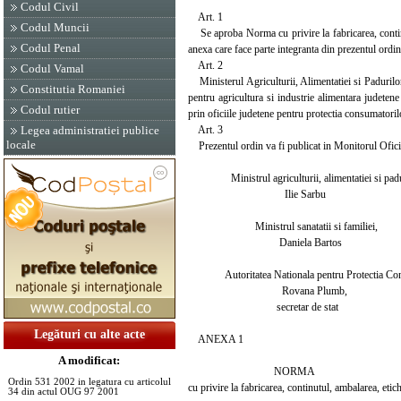
Codul Civil
Art. 1
Codul Muncii
Se aproba Norma cu privire la fabricarea, continut
Codul Penal
anexa care face parte integranta din prezentul ordin
Art. 2
Codul Vamal
Ministerul Agriculturii, Alimentatiei si Padurilor,
Constitutia Romaniei
pentru agricultura si industrie alimentara judetene
Codul rutier
prin oficiile judetene pentru protectia consumatoril
Art. 3
Legea administratiei publice
locale
Prezentul ordin va fi publicat in Monitorul Oficial 
Ministrul agriculturii, alimentatiei si padu
Ilie Sarbu
Ministrul sanatatii si familiei,
Daniela Bartos
Autoritatea Nationala pentru Protectia Con
Rovana Plumb,
secretar de stat
Legături cu alte acte
ANEXA 1
A modificat:
NORMA
Ordin 531 2002 in legatura cu articolul
cu privire la fabricarea, continutul, ambalarea, eti
34 din actul OUG 97 2001