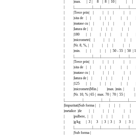
| |max. | 2 | 8 | 8 | 10 | | 
| |__________|____|__________|_____|_____
| |Trece prin| | | | | | |
| |sita de | | | | | | | 
| |matase cu | | | | | | |
| |latura de | | | | | | | 
| |180 | | | | | | | 
| |micrometri| | | | | | |
| |Nr. 8, %, | | | | | | | 
| |min. | | | | | 50 - 55 | 50 | 15 
| |__________|____|__________|_____|_____
| |Trece prin| | | | | | |
| |sita de | | | | | | | 
| |matase cu | | | | | | |
| |latura de | | | | | | | 
| |125 | | | | | | | 
| |micrometri|Min.| |max. |min. 
| |Nr. 10, % | 65 | max. 70 | 70 | 55
|__________|__________|____|__________|____
|Impuritati|Sub forma | | | | | 
|metalice |de | | | | | | |
| |pulbere, | | | | | | | 
| |g/kg | 3 | 3 | 3 | 3 | 3 | 3 |
| |__________|____|__________|_____|_____
| |Sub forma |