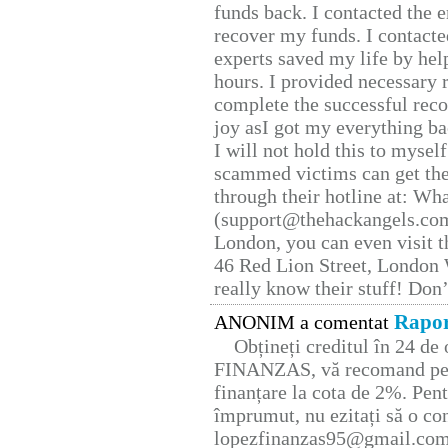
funds back. I contacted the 
recover my funds. I contact
experts saved my life by hel
hours. I provided necessary 
complete the successful reco
joy asI got my everything bac
I will not hold this to myself
scammed victims can get the
through their hotline at: W
(support@thehackangels.com
London, you can even visit th
46 Red Lion Street, London
really know their stuff! Don’
Rapor
ANONIM a comentat
Obțineți creditul în 24 d
FINANZAS, vă recomand pent
finanțare la cota de 2%. Pent
împrumut, nu ezitați să o con
lopezfinanzas95@gmail.co