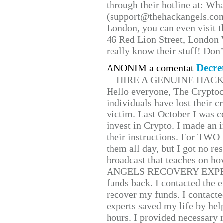
through their hotline at: W
(support@thehackangels.com
London, you can even visit th
46 Red Lion Street, London
really know their stuff! Don’
Decre
ANONIM a comentat
HIRE A GENUINE HAC
Hello everyone, The Cryptocu
individuals have lost their c
victim. Last October I was 
invest in Crypto. I made an i
their instructions. For TWO 
them all day, but I got no re
broadcast that teaches on h
ANGELS RECOVERY EXPERT. H
funds back. I contacted the 
recover my funds. I contact
experts saved my life by hel
hours. I provided necessary 