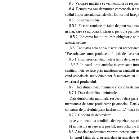
8.3. Valoarea nutritiva se va mentiona cu respecta
8.4. Denumirea sau denumirea comerciala si sediul
sediul importatorului sau ale distribuitorului inreg
8.5. Indicarea lotului
8.5.1. Fiecare cantitate de faina de grau vanduta 
in clar, care sa nu poata fi stearsa, pentru a permite
8.5.2. Indicarea lotului nu este obligatorie atunci
aceasta ordine.
8.6. Cantitatea neta se va inscrie cu respectarea
"Preambalarea unor produse in functie de masa sa
8.6.1. Inscrierea cantitatii nete a fainii de grau s
8.6.2. In cazul unui ambalaj in care sunt introd
cantitatii nete se face prin mentionarea cantitatii
cand ambalajele individuale pot fi numarate cu usur
exteriorul produsului.
8.7. Data durabilitatii minimale si conditii de pas
8.7.1. Data durabilitatii minimale
Data durabilitatii minimale, respectiv data pana la 
mentionata de catre producator pe ambalaj. Data va
consuma de preferinta pana la sfarsitul ...", daca s
8.7.2. Conditii de depozitare:
a) se vor mentiona conditiile de depozitare specifi
b) in masura in care este posibil, instructiunile de
8.8. Ambalaje nedestinate vanzarii pentru consum
In cazul fainii de grau ambalate in ambalaje dest