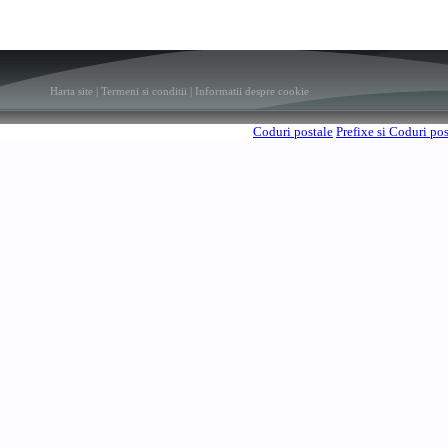
Harta site
|
Termeni si conditii
|
Informatii despre cookie
Coduri postale
Prefixe si Coduri po