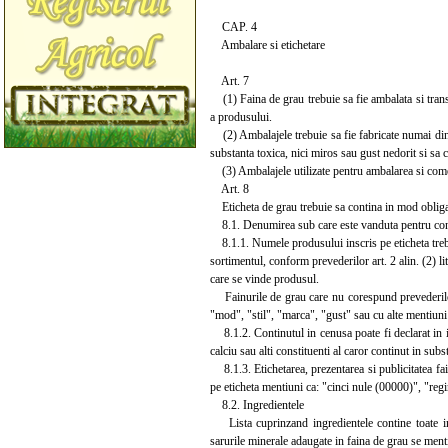
CAP. 4
Ambalare si etichetare
Art. 7
(1) Faina de grau trebuie sa fie ambalata si transpo
a produsului.
(2) Ambalajele trebuie sa fie fabricate numai din 
substanta toxica, nici miros sau gust nedorit si sa
(3) Ambalajele utilizate pentru ambalarea si comerc
Art. 8
Eticheta de grau trebuie sa contina in mod obliga
8.1. Denumirea sub care este vanduta pentru co
8.1.1. Numele produsului inscris pe eticheta trebui
sortimentul, conform prevederilor art. 2 alin. (2) l
care se vinde produsul.
Fainurile de grau care nu corespund prevederilor
"mod", "stil", "marca", "gust" sau cu alte mentiun
8.1.2. Continutul in cenusa poate fi declarat in i
calciu sau alti constituenti al caror continut in subst
8.1.3. Etichetarea, prezentarea si publicitatea fai
pe eticheta mentiuni ca: "cinci nule (00000)", "regin
8.2. Ingredientele
Lista cuprinzand ingredientele contine toate ingr
sarurile minerale adaugate in faina de grau se ment