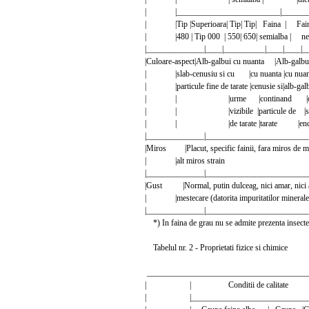
| |_________________________|_________
| |Tip |Superioara| Tip| Tip| Faina | Fai
| |480 | Tip 000 | 550| 650| semialba | nea
|______________|____|__________|____|____|
|Culoare-aspect|Alb-galbui cu nuanta |Alb-galbui
| |slab-cenusiu si cu |cu nuanta |cu nuan
| |particule fine de tarate |cenusie si|alb-galb
| | |urme |continand |de ta
| | |vizibile |particule de |
| | |de tarate |tarate |endos
|______________|_________________________
|Miros |Placut, specific fainii, fara miros de mu
| |alt miros strain
|______________|________________________
|Gust |Normal, putin dulceag, nici amar, nici ac
| |mestecare (datorita impuritatilor minerale: p
|______________|________________________
*) In faina de grau nu se admite prezenta insectelo
Tabelul nr. 2 - Proprietati fizice si chimice
_______________________________________
| | Conditii de calitat
| |________________________________