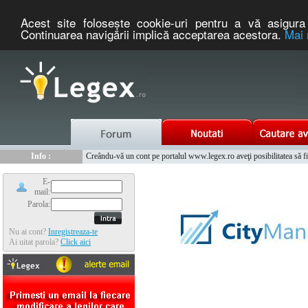
Acest site foloseşte cookie-uri pentru a vă asigura 
Continuarea navigării implică acceptarea acestora.
Mai 
Nou :
Info :
Legex.ro - portal de legislatie romaneasca. Un serviciu oferit g
Creându-vă un cont pe portalul www.legex.ro aveţi posibilitatea să fiţi
Info :
www.tntauto.ro - Managementul Integrat al Parcului Auto
Info :
Cauta coduri postale si prefixe telefonice nationale si internationale
E-
mail:
Parola:
Nu ai cont?
Inregistreaza-te
Ai uitat parola?
Click aici