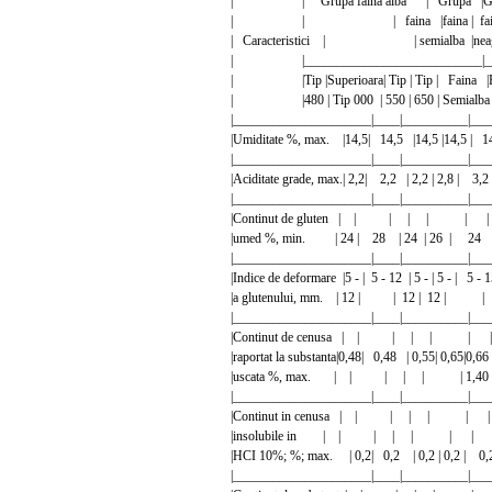
| | Grupa faina alba | Grupa |Grup
| | | faina |faina | fain
| Caracteristici | | semialba |neagra|
| |___________________________|_____
| |Tip |Superioara| Tip | Tip | Faina |Fai
| |480 | Tip 000 | 550 | 650 | Semialba |ne
|_____________________|____|__________|___
|Umiditate %, max. |14,5| 14,5 |14,5 |14,5 | 1
|_____________________|____|__________|___
|Aciditate grade, max.| 2,2| 2,2 | 2,2 | 2,8 |
|_____________________|____|__________|___
|Continut de gluten | | | | | |
|umed %, min. | 24 | 28 | 24 | 26 | 24 
|_____________________|____|__________|___
|Indice de deformare |5 - | 5 - 12 | 5 - | 5 - | 5 - 1
|a glutenului, mm. | 12 | | 12 | 12 
|_____________________|____|__________|___
|Continut de cenusa | | | | | |
|raportat la substanta|0,48| 0,48 | 0,55| 0,65|0,66 
|uscata %, max. | | | | | | 1,40 |
|_____________________|____|__________|___
|Continut in cenusa | | | | | |
|insolubile in | | | | | | |
|HCI 10%; %; max. | 0,2| 0,2 | 0,2 | 0,2 | 0,
|_____________________|____|__________|___