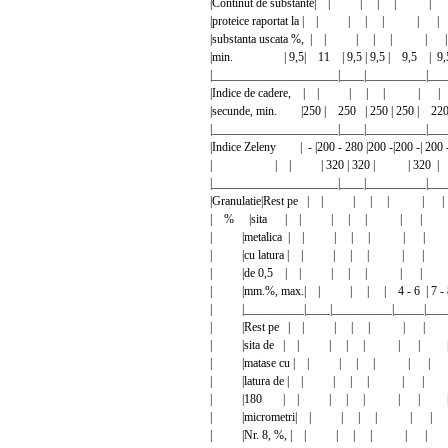
|Continut de substante| | | | | 
|proteice raportat la | | | | | | 
|substanta uscata %, | | | | | |
|min. | 9,5| 11 | 9,5 | 9,5 | 9,5 | 9,
|_____________________|____|__________|___
|Indice de cadere, | | | | | | 
|secunde, min. |250 | 250 | 250 | 250 | 2
|_____________________|____|__________|___
|Indice Zeleny | - |200 - 280 |200 -|200 -| 200 
| | | | 320 | 320 | | 320 
|_____________________|____|__________|___
|Granulatie|Rest pe | | | | | |
| % |sita | | | | | | | 
| |metalica | | | | | | | 
| |cu latura | | | | | | | 
| |de 0,5 | | | | | | | 
| |mm.%, max.| | | | | 4 - 6 | 7 - 
| |__________|____|__________|_____|_____
| |Rest pe | | | | | | | 
| |sita de | | | | | | | 
| |matase cu | | | | | | |
| |latura de | | | | | | | 
| |180 | | | | | | | 
| |micrometri| | | | | | |
| |Nr. 8, %, | | | | | | | 