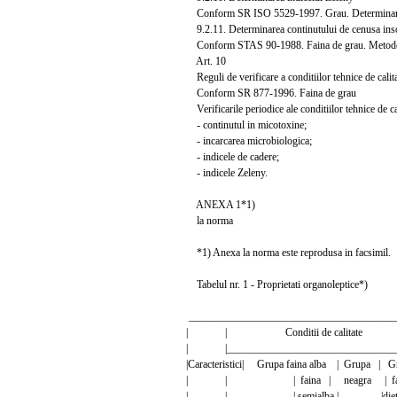
Conform SR ISO 5529-1997. Grau. Determinarea 
9.2.11. Determinarea continutului de cenusa ins
Conform STAS 90-1988. Faina de grau. Metode 
Art. 10
Reguli de verificare a conditiilor tehnice de calit
Conform SR 877-1996. Faina de grau
Verificarile periodice ale conditiilor tehnice de c
- continutul in micotoxine;
- incarcarea microbiologica;
- indicele de cadere;
- indicele Zeleny.
ANEXA 1*1)
la norma
*1) Anexa la norma este reprodusa in facsimil.
Tabelul nr. 1 - Proprietati organoleptice*)
_______________________________________
| | Conditii de calitat
| |__________________________________
|Caracteristici| Grupa faina alba | Grupa | Gr
| | | faina | neagra | fain
| | | semialba | |dieteti