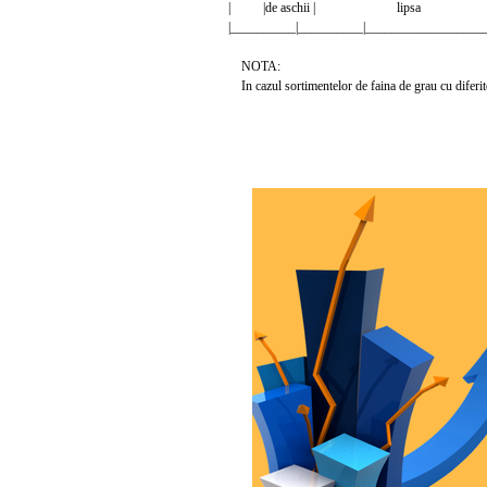
| |de aschii | lipsa
|__________|__________|__________________
NOTA:
In cazul sortimentelor de faina de grau cu diferite