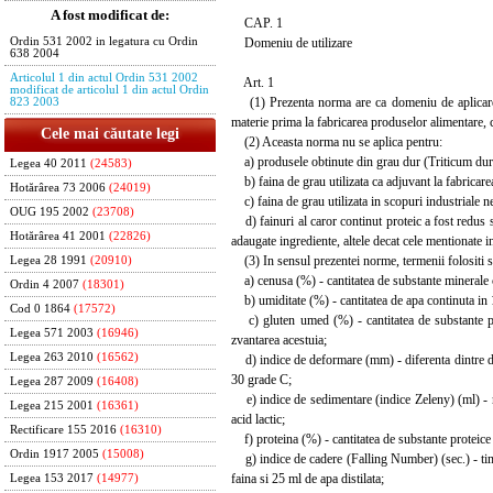
A fost modificat de:
CAP. 1
Domeniu de utilizare
Ordin 531 2002 in legatura cu Ordin
638 2004
Articolul 1 din actul Ordin 531 2002
Art. 1
modificat de articolul 1 din actul Ordin
(1) Prezenta norma are ca domeniu de aplicare fa
823 2003
materie prima la fabricarea produselor alimentare, c
Cele mai căutate legi
(2) Aceasta norma nu se aplica pentru:
a) produsele obtinute din grau dur (Triticum duru
Legea 40 2011
(24583)
b) faina de grau utilizata ca adjuvant la fabricare
Hotărârea 73 2006
(24019)
c) faina de grau utilizata in scopuri industriale n
OUG 195 2002
(23708)
d) fainuri al caror continut proteic a fost redus s
Hotărârea 41 2001
(22826)
adaugate ingrediente, altele decat cele mentionate 
(3) In sensul prezentei norme, termenii folositi
Legea 28 1991
(20910)
a) cenusa (%) - cantitatea de substante minerale c
Ordin 4 2007
(18301)
b) umiditate (%) - cantitatea de apa continuta in 
Cod 0 1864
(17572)
c) gluten umed (%) - cantitatea de substante pro
Legea 571 2003
(16946)
zvantarea acestuia;
Legea 263 2010
(16562)
d) indice de deformare (mm) - diferenta dintre dia
30 grade C;
Legea 287 2009
(16408)
e) indice de sedimentare (indice Zeleny) (ml) - nu
Legea 215 2001
(16361)
acid lactic;
Rectificare 155 2016
(16310)
f) proteina (%) - cantitatea de substante proteice 
Ordin 1917 2005
(15008)
g) indice de cadere (Falling Number) (sec.) - timp
faina si 25 ml de apa distilata;
Legea 153 2017
(14977)