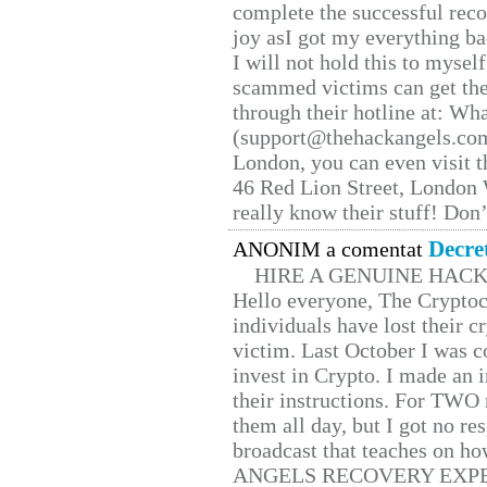
complete the successful reco
joy asI got my everything bac
I will not hold this to myself
scammed victims can get the
through their hotline at: W
(support@thehackangels.com
London, you can even visit th
46 Red Lion Street, London
really know their stuff! Don’
Decre
ANONIM a comentat
HIRE A GENUINE HAC
Hello everyone, The Cryptocu
individuals have lost their c
victim. Last October I was 
invest in Crypto. I made an i
their instructions. For TWO 
them all day, but I got no re
broadcast that teaches on h
ANGELS RECOVERY EXPERT. H