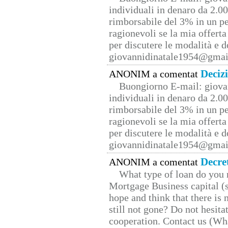
individuali in denaro da 2.00
rimborsabile del 3% in un pe
ragionevoli se la mia offerta
per discutere le modalità e 
giovannidinatale1954@­gmai
Deciz
ANONIM a comentat
Buongiorno E-mail: giova
individuali in denaro da 2.00
rimborsabile del 3% in un pe
ragionevoli se la mia offerta
per discutere le modalità e 
giovannidinatale1954@­gmai
Decre
ANONIM a comentat
What type of loan do you 
Mortgage Business capital (s
hope and think that there is
still not gone? Do not hesita
cooperation. Contact us (W