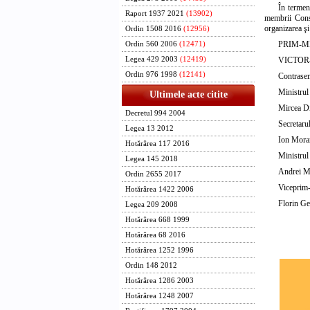
În termen
Raport 1937 2021
(13902)
membrii Cons
organizarea şi
Ordin 1508 2016
(12956)
PRIM-M
Ordin 560 2006
(12471)
Legea 429 2003
(12419)
VICTOR
Ordin 976 1998
(12141)
Contrase
Ministrul 
Ultimele acte citite
Mircea D
Decretul 994 2004
Secretaru
Legea 13 2012
Ion Mora
Hotărârea 117 2016
Ministrul 
Legea 145 2018
Andrei M
Ordin 2655 2017
Viceprim-
Hotărârea 1422 2006
Florin G
Legea 209 2008
Hotărârea 668 1999
Hotărârea 68 2016
Hotărârea 1252 1996
Ordin 148 2012
Hotărârea 1286 2003
Hotărârea 1248 2007