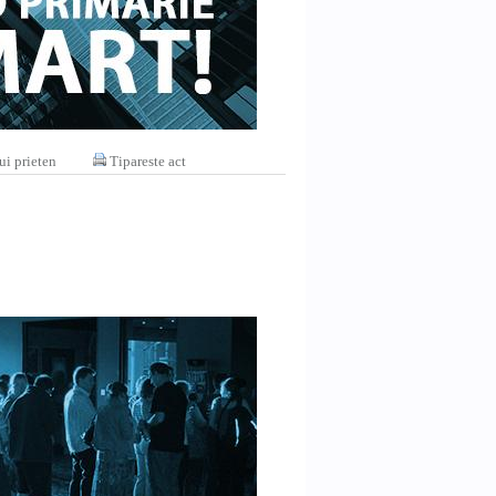
ui prieten
Tipareste act