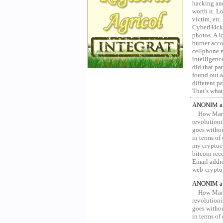
hacking and
worth it. L
victim, etc
CyberH4cks 
photos. A l
burner acco
cellphone 
intelligenc
did that pa
found out a
different p
That’s what 
ANONIM a 
How Marv
revolution
goes withou
in terms of
my cryptocu
bitcoin re
Email addr
web-crypto
ANONIM a 
How Marv
revolution
goes withou
in terms of