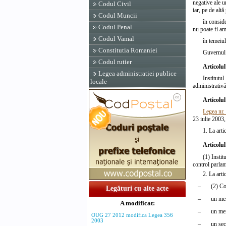
negative ale u
Codul Civil
iar, pe de alt
Codul Muncii
în conside
Codul Penal
nu poate fi am
Codul Vamal
în temeiu
Constitutia Romaniei
Guvernul 
Codul rutier
Articolul
Legea administratiei publice
Institutul
locale
administrativă
Articolul
Legea nr.
23 iulie 2003,
1. La arti
Articolul
(1) Instit
control parlam
2. La arti
–
(2) Co
Legături cu alte acte
–
un me
A modificat:
–
un me
OUG 27 2012 modifica Legea 356
2003
–
un sec