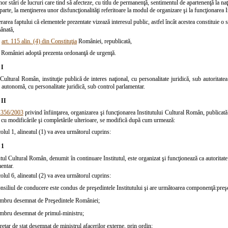
nor stări de lucruri care tind să afecteze, cu titlu de permanenţă, sentimentul de apartenenţă la naţi
ă parte, la menţinerea unor disfuncţionalităţi referitoare la modul de organizare şi la funcţionarea
rarea faptului că elementele prezentate vizează interesul public, astfel încât acestea constituie o 
ânată,
l
art. 115 alin. (4) din Constituţia
României, republicată,
României adoptă prezenta ordonanţă de urgenţă.
 I
 Cultural Român, instituţie publică de interes naţional, cu personalitate juridică, sub autoritat
 autonomă, cu personalitate juridică, sub control parlamentar.
 II
 356/2003
privind înfiinţarea, organizarea şi funcţionarea Institutului Cultural Român, publicată
 cu modificările şi completările ulterioare, se modifică după cum urmează:
colul 1,
alineatul (1)
va avea următorul cuprins:
 1
utul Cultural Român, denumit în continuare Institutul, este organizat şi funcţionează ca autoritat
entar.
colul 6,
alineatul (2)
va avea următorul cuprins:
nsiliul de conducere este condus de preşedintele Institutului şi are următoarea componenţă:
preşe
mbru desemnat de Preşedintele României;
mbru desemnat de primul-ministru;
retar de stat desemnat de ministrul afacerilor externe, prin ordin;