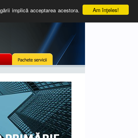
Am înţeles!
igării implică acceptarea acestora.