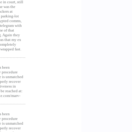
in court, still
he was the
ckers at
 parking-lot
crypted comms,
 telegram with
e of that
g. Again they
was that my ex
 Completely
 wrapped fast.
s been
y procedure
ce is unmatched
operly recover
iveness in
be reached at:
te.com/marv-
s been
y procedure
ce is unmatched
operly recover