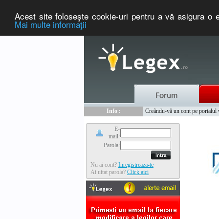
Acest site foloseşte cookie-uri pentru a vă asigura o e
Mai multe informaţii
Nou :
Legex.ro - portal de legislati
Info :
Creându-vă un cont pe portalul ww
Info :
www.tntauto.ro - Managementul 
E-
mail:
Parola:
Nu ai cont?
Inregistreaza-te
Ai uitat parola?
Click aici