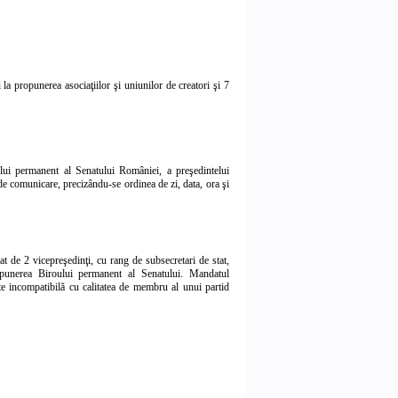
la propunerea asociaţiilor şi uniunilor de creatori şi 7
lui permanent al Senatului României, a preşedintelui
de comunicare, precizându-se ordinea de zi, data, ora şi
at de 2 vicepreşedinţi, cu rang de subsecretari de stat,
propunerea Biroului permanent al Senatului. Mandatul
este incompatibilă cu calitatea de membru al unui partid