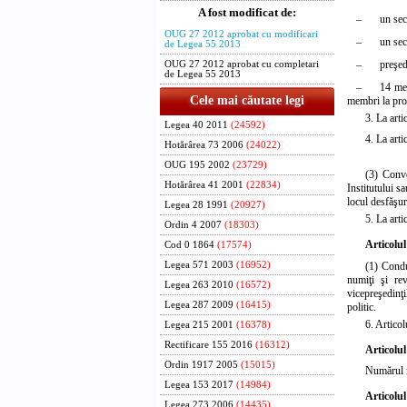
A fost modificat de:
–
un sec
OUG 27 2012 aprobat cu modificari
–
un sec
de Legea 55 2013
–
preşed
OUG 27 2012 aprobat cu completari
de Legea 55 2013
–
14 mem
Cele mai căutate legi
membri la pro
3. La arti
Legea 40 2011
(24592)
4. La arti
Hotărârea 73 2006
(24022)
OUG 195 2002
(23729)
(3) Convo
Hotărârea 41 2001
(22834)
Institutului s
locul desfăşur
Legea 28 1991
(20927)
5. La arti
Ordin 4 2007
(18303)
Articolul
Cod 0 1864
(17574)
Legea 571 2003
(16952)
(1) Condu
numiţi şi rev
Legea 263 2010
(16572)
vicepreşedinţi
Legea 287 2009
(16415)
politic.
6.
Articol
Legea 215 2001
(16378)
Rectificare 155 2016
(16312)
Articolul
Ordin 1917 2005
(15015)
Numărul m
Legea 153 2017
(14984)
Articolul
Legea 273 2006
(14435)