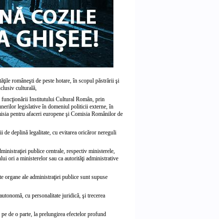
ăţile româneşti de peste hotare, în scopul păstrării şi
clusiv culturală,
 funcţionării Institutului Cultural Român, prin
erilor legislative în domeniul politicii externe, în
misia pentru afaceri europene şi Comisia Românilor de
i de deplină legalitate, cu evitarea oricăror nereguli
inistraţiei publice centrale, respectiv ministerele,
i ori a ministerelor sau ca autorităţi administrative
lte organe ale administraţiei publice sunt supuse
autonomă, cu personalitate juridică, şi trecerea
pe de o parte, la prelungirea efectelor profund