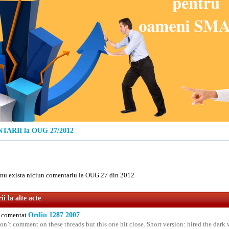
ARII la OUG 27/2012
u exista niciun comentariu la OUG 27 din 2012
i la alte acte
comentat
Ordin 1287 2007
on’t comment on these threads but this one hit close. Short version: hired the dark 