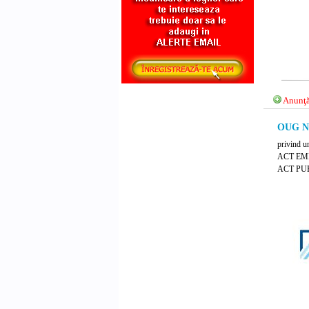
Anunţă
OUG Nr
privind u
ACT EMI
ACT PUB