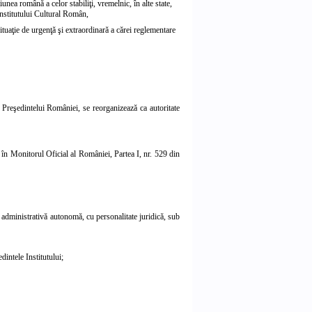
unea română a celor stabiliţi, vremelnic, în alte state,
 Institutului Cultural Român,
situaţie de urgenţă şi extraordinară a cărei reglementare
ea Preşedintelui României, se reorganizează ca autoritate
 în Monitorul Oficial al României, Partea I, nr. 529 din
e administrativă autonomă, cu personalitate juridică, sub
dintele Institutului;