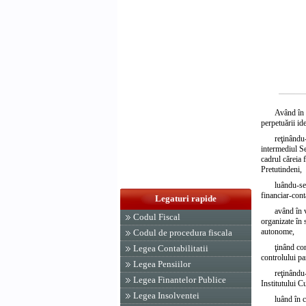
Având în v
perpetuării id
reţinându-
intermediul Se
cadrul căreia
Pretutindeni,
luându-se 
financiar-cont
Legaturi rapide
având în 
Codul Fiscal
organizate în 
autonome,
Codul de procedura fiscala
ţinând con
Legea Contabilitatii
controlului pa
Legea Pensiilor
reţinându-
Legea Finantelor Publice
Institutului 
Legea Insolventei
luând în 