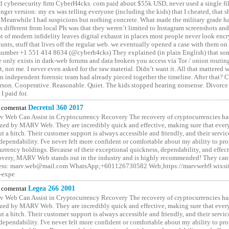
 cybersecurity firm CyberH4cks. com paid about $55k USD, never used a single file 
onger version: my ex was telling everyone (including the kids) that I cheated, that s
. Meanwhile I had suspicions but nothing concrete. What made the military grade ha
different from local PIs was that they weren’t limited to Instagram screenshots and
ot of modern infidelity leaves digital exhaust in places most people never look en
unts, stuff that lives off the regular web. we eventually opened a case with them on
number +1 551 414 8634 (@cyberh4cks) They explained (in plain English) that som
e only exists in dark-web forums and data brokers you access via Tor / onion routin
rt, not me. I never even asked for the raw material. Didn’t want it. All that mattered 
n independent forensic team had already pieced together the timeline. After that?
erson. Cooperative. Reasonable. Quiet. The kids stopped hearing nonsense. Divorce
I paid for.
comentat
Decretul 360 2017
 Web Can Assist in Cryptocurrency Recovery The recovery of cryptocurrencies ha
ized by MARV Web. They are incredibly quick and effective, making sure that ever
t a hitch. Their customer support is always accessible and friendly, and their servi
 dependability. I've never felt more confident or comfortable about my ability to pr
rrency holdings. Because of their exceptional quickness, dependability, and effect
covery, MARV Web stands out in the industry and is highly recommended! They can 
ess: marv.web@mail.com WhatsApp;+601126730582 Web;https://marvweb9.wixsi
-expe
comentat
Legea 266 2001
 Web Can Assist in Cryptocurrency Recovery The recovery of cryptocurrencies ha
ized by MARV Web. They are incredibly quick and effective, making sure that ever
t a hitch. Their customer support is always accessible and friendly, and their servi
 dependability. I've never felt more confident or comfortable about my ability to pr