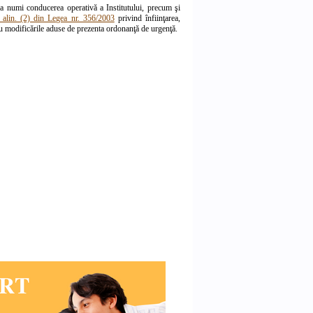
va numi conducerea operativă a Institutului, precum şi
6 alin. (2) din Legea nr. 356/2003
privind înfiinţarea,
cu modificările aduse de prezenta ordonanţă de urgenţă.