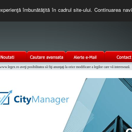
xperienţă îmbunătăţită în cadrul site-ului. Continuarea nav
e romaneasca. Un serviciu oferit gratuit de TNT COMPUTERS
w.legex.ro aveţi posibilitatea să fiţi anunţaţi la orice modificare a legilor care vă interesează.
Integrat al Parcului Auto