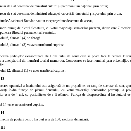
retar de stat desemnat de ministrul culturii şi patrimoniului naţional, prin ordin;
retar de stat desemnat de ministrul educaţiei, cercetării, tineretului şi sportului, prin ordin;
intele Academiei Române sau un vicepreşedinte desemnat de acesta;
bri numiţi de plenul Senatului, cu votul majorităţii senatorilor prezenţi, dintre care 7 membri 
punerea Biroului permanent al Senatului.
colul 6,
alineatul (4)
se abrogă.
colul 8,
alineatul (3)
va avea următorul cuprins:
carea şedinţelor extraordinare ale Consiliului de conducere se poate face la cererea Birou
au a unei pătrimi din numărul total al membrilor. Convocarea se face nominal, prin orice mijloc 
ării.
colul 12,
alineatul (1)
va avea următorul cuprins:
 12
cerea operativă a Institutului este asigurată de un preşedinte, cu rang de secretar de stat, ajut
ocaţi în/din funcţie de plenul Senatului, cu votul majorităţii senatorilor prezenţi, la 
lor este de 4 ani, cu posibilitatea de a fi reînnoit. Funcţia de vicepreşedinte al Institutului 
ul 14
va avea următorul cuprins:
 14
axim de posturi pentru Institut este de 184, exclusiv demnitarii.
 III