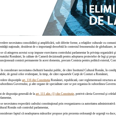
edere necesitatea consolidării şi amplificării, sub diferite forme, a relaţiilor culturale cu comunit
entităţii naţionale, deziderat de o importanţă deosebită în contextul fenomenului de globalizare, in
se că atingerea acestui scop impune exercitarea controlului parlamentar în privinţa organizării şi
natului României, în calitate de Cameră decizională pentru adoptarea proiectelor de legi şi propun
 funcţionează comisii permanente în acest domeniu, precum Comisia pentru politică externă, Co
în considerare necesitatea cheltuirii banului public, de către Institutul Cultural Român, în condiţi
abile, de genul celor evidenţiate, în timp, de către rapoartele Curţii de Conturi a României,
vedere dispoziţiile
art. 116 din Constituţia
României, republicată, care reglementează structura adm
subordinea Guvernului, şi alte organe de specialitate care se pot organiza în subordinea Guvernulu
t de dispoziţia generală de la
art. 111 alin. (1) din Constituţie
, potrivit căreia Guvernul şi celela
rlamentar,
se necesitatea respectării cadrului constituţional prin reorganizarea ca autoritatea administrativă 
Cultural Român sub controlul parlamentar,
considerare faptul că neadoptarea măsurilor propuse prin prezenta ordonanţă de urgenţă va duce, 