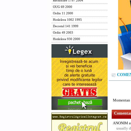
Rectificare 1797 2004
OUG 69 2000
Ordin 11 2000
Hotărârea 1002 1995
Decretul 141 1999
Ordin 49 2003
Hotărârea 930 2000
COMENT
Momentan n
Comentari
ANONIM a 
usually d