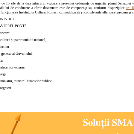
 de 15 zile de la data intrării în vigoare a prezentei ordonanţe de urgenţă, plenul Senatului 
iliului de conducere a căror desemnare este de competenţa sa, conform dispoziţiilor
art. 
 funcţionarea Institutului Cultural Român, cu modificările şi completările ulterioare, precum şi 
INISTRU
-VIOREL PONTA
mnează:
culturii şi patrimoniului naţional,
iaconu
l general al Guvernului,
ru
afacerilor externe,
arga
ministru, ministrul finanţelor publice,
eorgescu