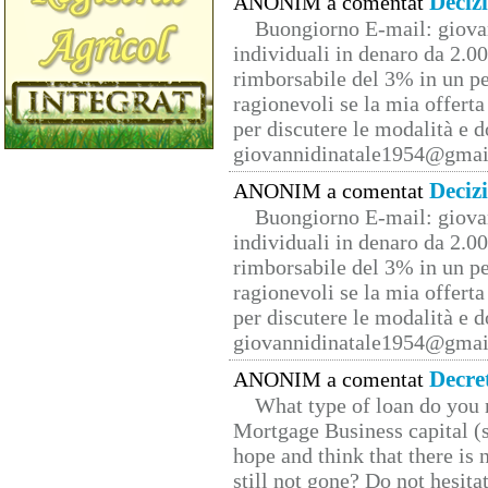
Deciz
ANONIM a comentat
Buongiorno E-mail: giova
individuali in denaro da 2.00
rimborsabile del 3% in un pe
ragionevoli se la mia offerta
per discutere le modalità e 
giovannidinatale1954@­gmai
Deciz
ANONIM a comentat
Buongiorno E-mail: giova
individuali in denaro da 2.00
rimborsabile del 3% in un pe
ragionevoli se la mia offerta
per discutere le modalità e 
giovannidinatale1954@­gmai
Decre
ANONIM a comentat
What type of loan do you 
Mortgage Business capital (s
hope and think that there is
still not gone? Do not hesita