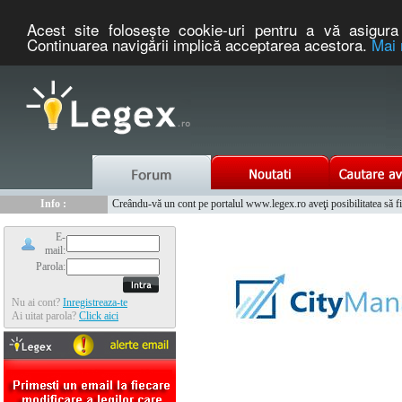
Acest site foloseşte cookie-uri pentru a vă asigura 
Continuarea navigării implică acceptarea acestora.
Mai 
Nou :
Legex.ro - portal de legislatie romaneasca. Un serviciu oferit g
Info :
Creându-vă un cont pe portalul www.legex.ro aveţi posibilitatea să fiţi
Info :
www.tntauto.ro - Managementul Integrat al Parcului Auto
E-
mail:
Parola:
Nu ai cont?
Inregistreaza-te
Ai uitat parola?
Click aici