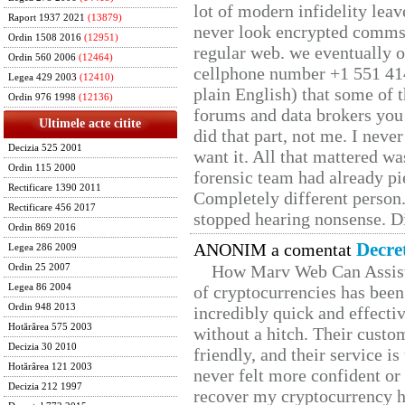
lot of modern infidelity leav
Raport 1937 2021
(13879)
never look encrypted comms, 
Ordin 1508 2016
(12951)
regular web. we eventually 
Ordin 560 2006
(12464)
cellphone number +1 551 41
Legea 429 2003
(12410)
plain English) that some of t
Ordin 976 1998
(12136)
forums and data brokers you 
Ultimele acte citite
did that part, not me. I neve
Decizia 525 2001
want it. All that mattered w
Ordin 115 2000
forensic team had already pie
Rectificare 1390 2011
Completely different person
Rectificare 456 2017
stopped hearing nonsense. Di
Ordin 869 2016
Decre
ANONIM a comentat
Legea 286 2009
How Marv Web Can Assist
Ordin 25 2007
Legea 86 2004
of cryptocurrencies has be
Ordin 948 2013
incredibly quick and effecti
Hotărârea 575 2003
without a hitch. Their custo
Decizia 30 2010
friendly, and their service i
Hotărârea 121 2003
never felt more confident or
Decizia 212 1997
recover my cryptocurrency h