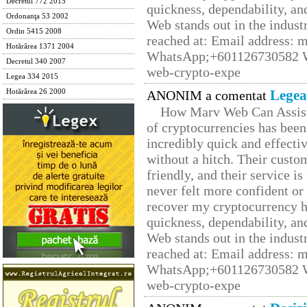
Decretul 772 2015
quickness, dependability, an
Ordonanţa 53 2002
Web stands out in the indus
Ordin 5415 2008
reached at: Email address:
Hotărârea 1371 2004
WhatsApp;+601126730582 W
Decretul 340 2007
web-crypto-expe
Legea 334 2015
Legea
Hotărârea 26 2000
ANONIM a comentat
How Marv Web Can Assist
of cryptocurrencies has be
incredibly quick and effecti
without a hitch. Their custo
friendly, and their service i
never felt more confident or
recover my cryptocurrency h
quickness, dependability, an
Web stands out in the indus
reached at: Email address:
WhatsApp;+601126730582 W
web-crypto-expe