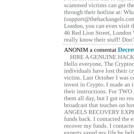
scammed victims can get the
through their hotline at: W
(support@thehackangels.com
London, you can even visit th
46 Red Lion Street, London
really know their stuff! Don’
Decre
ANONIM a comentat
HIRE A GENUINE HAC
Hello everyone, The Cryptocu
individuals have lost their c
victim. Last October I was 
invest in Crypto. I made an i
their instructions. For TWO 
them all day, but I got no re
broadcast that teaches on h
ANGELS RECOVERY EXPERT. H
funds back. I contacted the 
recover my funds. I contact
experts saved my life by hel