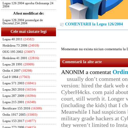
Legea 126 2004 aproba Ordonanţa 24
2004
A fost modificat de:
Legea 126 2004 promulgat de
Decretul 254 2004
COMENTARII la Legea 126/2004
Cele mai căutate legi
Legea 40 2011
(24582)
Hotărârea 73 2006
(24018)
Momentan nu exista niciun comentariu la 
OUG 195 2002
(23697)
Hotărârea 41 2001
(22816)
Comentarii la alte acte
Legea 28 1991
(20909)
Ordin
ANONIM a comentat
Ordin 4 2007
(18298)
Cod 0 1864
(17563)
usually don’t comment on t
Legea 571 2003
(16941)
version: hired the dark web 
Legea 263 2010
(16554)
CyberH4cks. com paid about 
Legea 287 2009
(16394)
court, still worth it. Longer
Legea 215 2001
(16348)
(including the kids) that I ch
Rectificare 155 2016
(16308)
Meanwhile I had suspicions 
Ordin 1917 2005
(15003)
military grade hackers at Cy
Legea 153 2017
(14977)
they weren’t limited to Inst
Legea 273 2006
(14415)