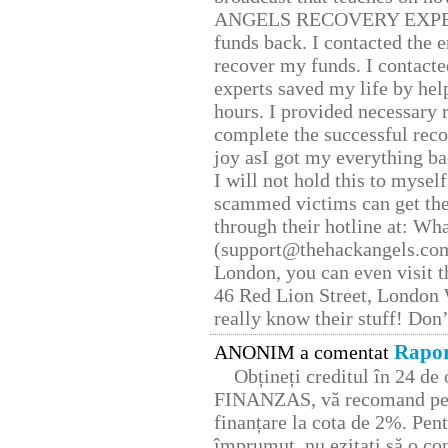
ANGELS RECOVERY EXPERT. H
funds back. I contacted the 
recover my funds. I contact
experts saved my life by hel
hours. I provided necessary 
complete the successful reco
joy asI got my everything bac
I will not hold this to myself
scammed victims can get the
through their hotline at: W
(support@thehackangels.com
London, you can even visit th
46 Red Lion Street, London
really know their stuff! Don’
Rapor
ANONIM a comentat
Obțineți creditul în 24 d
FINANZAS, vă recomand pent
finanțare la cota de 2%. Pent
împrumut, nu ezitați să o con