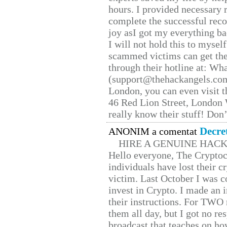
hours. I provided necessary 
complete the successful reco
joy asI got my everything bac
I will not hold this to myself
scammed victims can get the
through their hotline at: W
(support@thehackangels.com
London, you can even visit th
46 Red Lion Street, London
really know their stuff! Don’
Decre
ANONIM a comentat
HIRE A GENUINE HAC
Hello everyone, The Cryptocu
individuals have lost their c
victim. Last October I was 
invest in Crypto. I made an i
their instructions. For TWO 
them all day, but I got no re
broadcast that teaches on h