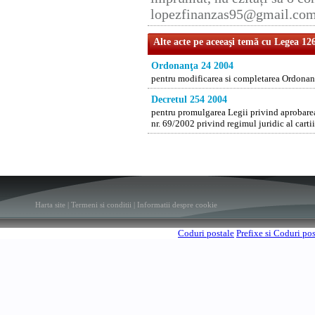
lopezfinanzas95@gmail.co
Alte acte pe aceeaşi temă cu Legea 12
Ordonanţa 24 2004
pentru modificarea si completarea Ordonante
Decretul 254 2004
pentru promulgarea Legii privind aprobare
nr. 69/2002 privind regimul juridic al cartii
Harta site
|
Termeni si conditii
|
Informatii despre cookie
Coduri postale
Prefixe si Coduri po