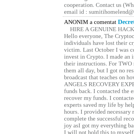
cooperation. Contact us (W
email id : sumitihomelend
Decre
ANONIM a comentat
HIRE A GENUINE HAC
Hello everyone, The Cryptocu
individuals have lost their c
victim. Last October I was 
invest in Crypto. I made an i
their instructions. For TWO 
them all day, but I got no re
broadcast that teaches on h
ANGELS RECOVERY EXPERT. H
funds back. I contacted the 
recover my funds. I contact
experts saved my life by hel
hours. I provided necessary 
complete the successful reco
joy asI got my everything bac
I will not hold this to myself