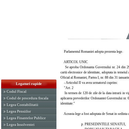
Parlamentul Romaniei adopta prezenta lege.
ARTICOL UNIC
Se aproba Ordonanta Guvernului nr. 24 din 29 ia
cartii electronice de identitate, adoptata in temei
Oficial al Romaniei, Partea I, nr. 88 din 31 ianuar
- Articolul II va avea urmatorul cuprins:
Legaturi rapide
"Art. 2
Codul Fiscal
In termen de 120 de zile de la data intrarii in v
Codul de procedura fiscala
aplicarea prevederilor Ordonantei Guvernului nr. 69/
identitate."
Legea Contabilitatii
Legea Pensiilor
Aceasta lege a fost adoptata de Senat in sedinta di
Legea Finantelor Publice
p. PRESEDINTELE SENATUI,
Legea Insolventei