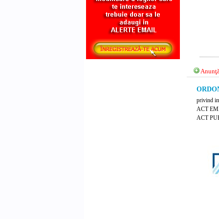
Anunţă
ORDONA
privind im
ACT EM
ACT PUB