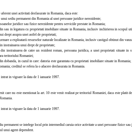
ferent unei activitati desfasurate in Romania, daca este:
 unui sediu permanent din Romania al unei persoane juridice nerezidente;
oanelor juridice sau fizice nerezidente pentru serviciile prestate in Romania;
 sau in legatura cu proprietati imobiliare situate in Romania, inclusiv inchirierea in scopul util
nui drept asupra unei astfel de proprietati;
rmare a exploatarii resurselor naturale localizate in Romania, inclusiv castigul obtinut din van
 instrainarea unui drept de proprietate;
 instrainarea de catre un rezident roman, persoana juridica, a unei proprietati situate in stra
fara teritoriului Romaniei;
 dobanda, in cazul in care: datoria este garantata cu proprietati imobiliare situate in Romania; 
omania; creditul se refera la o afacere desfasurata in Romania.
ntrat in vigoare la data de 1 ianuarie 1997.
t care nu este mentionat la art. 10 este venit realizat pe teritoriul Romaniei, daca este platit 
 Romania.
ntrat in vigoare la data de 1 ianuarie 1997.
 permanent se intelege locul prin intermediul caruia orice activitate a unei persoane fizice sau ju
iul unui agent dependent.