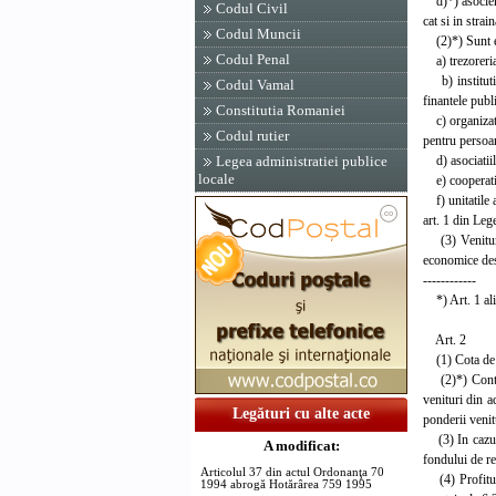
d)*) asocieril
Codul Civil
cat si in strai
Codul Muncii
(2)*) Sunt exc
Codul Penal
a) trezoreria 
b) institutiil
Codul Vamal
finantele publ
Constitutia Romaniei
c) organizatii
Codul rutier
pentru persoan
d) asociatiil
Legea administratiei publice
locale
e) cooperative
f) unitatile a
art. 1 din Leg
(3) Veniturile
economice desf
------------
*) Art. 1 alin.
Art. 2
(1) Cota de i
(2)*) Contribu
venituri din a
Legături cu alte acte
ponderii venitu
(3) In cazul 
A modificat:
fondului de rez
Articolul 37 din actul Ordonanţa 70
(4) Profitul 
1994 abrogă Hotărârea 759 1995