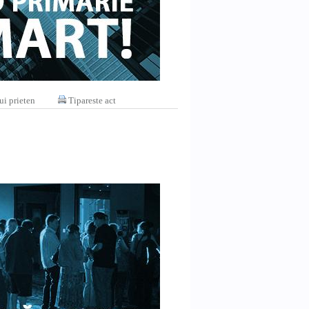
ui prieten
Tipareste act