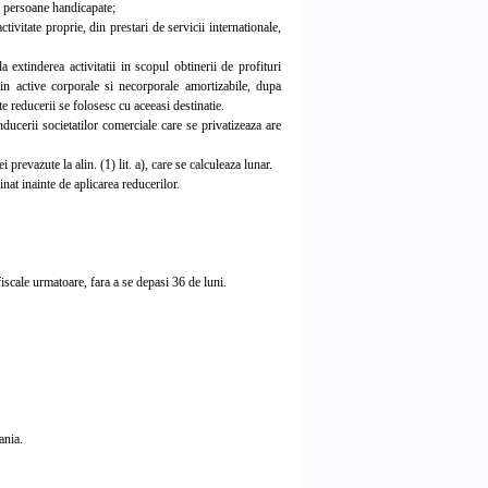
3% persoane handicapate;
ivitate proprie, din prestari de servicii internationale,
extinderea activitatii in scopul obtinerii de profituri
 in active corporale si necorporale amortizabile, dupa
te reducerii se folosesc cu aceeasi destinatie.
ucerii societatilor comerciale care se privatizeaza are
revazute la alin. (1) lit. a), care se calculeaza lunar.
at inainte de aplicarea reducerilor.
iscale urmatoare, fara a se depasi 36 de luni.
ania.