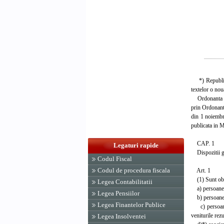
*) Republicat
textelor o no
Ordonanta Guv
prin Ordonant
din 1 noiembr
publicata in M
CAP. 1
Legaturi rapide
Dispozitii g
Codul Fiscal
Codul de procedura fiscala
Art. 1
(1) Sunt oblig
Legea Contabilitatii
a) persoanele 
Legea Pensiilor
b) persoanele 
Legea Finantelor Publice
c) persoanele
veniturile rez
Legea Insolventei