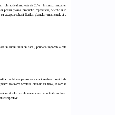
ri din agricultura, este de 25% . In sensul prezentei
or pentru prasila, productie, reproductie, selectie si in
 cu exceptia culturii florilor, plantelor ornamentale si a
aza in cursul unui an fiscal, perioada impozabila este
ilor imobiliare pentru care s-a transferat dreptul de
e pentru realizarea acestora, dintr-un an fiscal, la care se
rii veniturilor si cele considerate deductibile conform
atile respective.