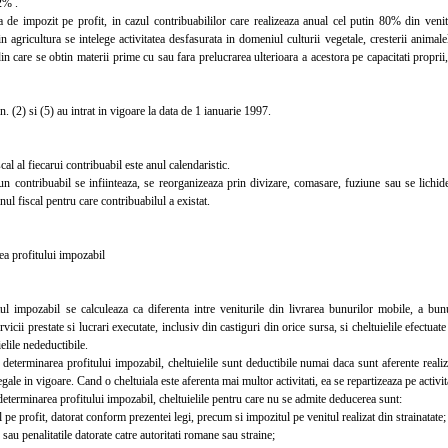
2% .
 impozit pe profit, in cazul contribuabililor care realizeaza anual cel putin 80% din venitu
n agricultura se intelege activitatea desfasurata in domeniul culturii vegetale, cresterii animalel
din care se obtin materii prime cu sau fara prelucrarea ulterioara a acestora pe capacitati proprii,
. (2) si (5) au intrat in vigoare la data de 1 ianuarie 1997.
l al fiecarui contribuabil este anul calendaristic.
ontribuabil se infiinteaza, se reorganizeaza prin divizare, comasare, fuziune sau se lichide
nul fiscal pentru care contribuabilul a existat.
 profitului impozabil
impozabil se calculeaza ca diferenta intre veniturile din livrarea bunurilor mobile, a bunur
rvicii prestate si lucrari executate, inclusiv din castiguri din orice sursa, si cheltuielile efectuat
elile nedeductibile.
terminarea profitului impozabil, cheltuielile sunt deductibile numai daca sunt aferente realiza
gale in vigoare. Cand o cheltuiala este aferenta mai multor activitati, ea se repartizeaza pe activit
terminarea profitului impozabil, cheltuielile pentru care nu se admite deducerea sunt:
e profit, datorat conform prezentei legi, precum si impozitul pe venitul realizat din strainatate;
u penalitatile datorate catre autoritati romane sau straine;