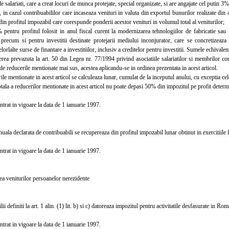
e salariati, care a creat locuri de munca protejate, special organizate, si are angajate cel putin 
cazul contribuabililor care incaseaza venituri in valuta din exportul bunurilor realizate din act
din profitul impozabil care corespunde ponderii acestor venituri in volumul total al veniturilor;
tru profitul folosit in anul fiscal curent la modernizarea tehnologiilor de fabricatie sau la 
 precum si pentru investitii destinate protejarii mediului inconjurator, care se concretizeaza
orlalte surse de finantare a investitiilor, inclusiv a creditelor pentru investitii. Sumele echivalen
 prevazuta la art. 50 din Legea nr. 77/1994 privind asociatiile salariatilor si membrilor cond
a de reducerile mentionate mai sus, acestea aplicandu-se in ordinea prezentata in acest articol.
 mentionate in acest articol se calculeaza lunar, cumulat de la inceputul anului, cu exceptia celei p
a a reducerilor mentionate in acest articol nu poate depasi 50% din impozitul pe profit determin
trat in vigoare la data de 1 ianuarie 1997.
la declarata de contribuabili se recupereaza din profitul impozabil lunar obtinut in exercitiile f
trat in vigoare la data de 1 ianuarie 1997.
veniturilor persoanelor nerezidente
 definiti la art. 1 alin. (1) lit. b) si c) datoreaza impozitul pentru activitatile desfasurate in Rom
trat in vigoare la data de 1 ianuarie 1997.