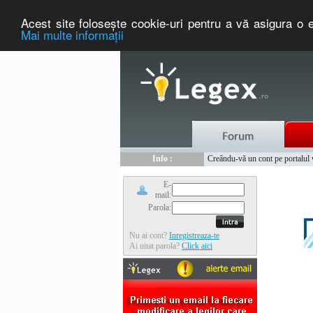
Acest site foloseşte cookie-uri pentru a vă asigura o e
Mai multe informaţii
Nou :
Legex.ro - portal de legislati
Info :
Creându-vă un cont pe portalul ww
Info :
www.tntauto.ro - Managementul 
E-
mail:
Parola:
Nu ai cont?
Inregistreaza-te
Ai uitat parola?
Click aici