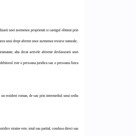
izarii unei asemenea proprietati si castigul obtinut prin
zarea unui drept aferent unor asemenea resurse naturale;
inatate, alta decat activele aferente desfasurarii unei
debitorul este o persoana juridica sau o persoana fizica
de un rezident roman, de sau prin intermediul unui sediu
ridice straine este, total sau partial, condusa direct sau