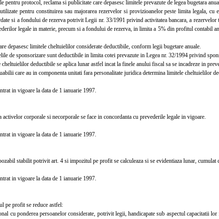
e pentru protocol, reclama si publicitate care depasesc limitele prevazute de legea bugetara anua
lizate pentru constituirea sau majorarea rezervelor si provizioanelor peste limita legala, cu e
rdate si a fondului de rezerva potrivit Legii nr. 33/1991 privind activitatea bancara, a rezervelor t
erilor legale in materie, precum si a fondului de rezerva, in limita a 5% din profitul contabil anu
 depasesc limitele cheltuielilor considerate deductibile, conform legii bugetare anuale.
le de sponsorizare sunt deductibile in limita cotei prevazute in Legea nr. 32/1994 privind spon
heltuielilor deductibile se aplica lunar astfel incat la finele anului fiscal sa se incadreze in preve
ilii care au in componenta unitati fara personalitate juridica determina limitele cheltuielilor dedu
trat in vigoare la data de 1 ianuarie 1997.
ctivelor corporale si necorporale se face in concordanta cu prevederile legale in vigoare.
trat in vigoare la data de 1 ianuarie 1997.
abil stabilit potrivit art. 4 si impozitul pe profit se calculeaza si se evidentiaza lunar, cumulat d
trat in vigoare la data de 1 ianuarie 1997.
 pe profit se reduce astfel:
l cu ponderea persoanelor considerate, potrivit legii, handicapate sub aspectul capacitatii lor f