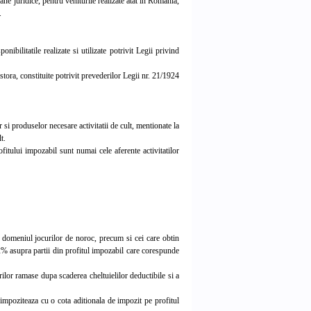
e juridice, pentru veniturile realizate atat in Romania,
.
ibilitatile realizate si utilizate potrivit Legii privind
stora, constituite potrivit prevederilor Legii nr. 21/1924
 si produselor necesare activitatii de cult, mentionate la
t.
fitului impozabil sunt numai cele aferente activitatilor
in domeniul jocurilor de noroc, precum si cei care obtin
 22% asupra partii din profitul impozabil care corespunde
lor ramase dupa scaderea cheltuielilor deductibile si a
mpoziteaza cu o cota aditionala de impozit pe profitul