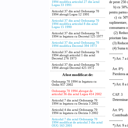
de peste 250 d
1994 modifica articolul 27 din actul
Legea 33 1991
b) cu 50%, in 
Articolul 37 din actul Ordonanţa 70
pentru partea 
1994 abrogă Legea 12 1991
c) cu 50% pen
Articolul 37 din actul Ordonanţa 70
suplimentare,
1994 modifica articolul 8 din actul
Legea 15 1990
consumarea cel
(2) Reducerea
Articolul 37 din actul Ordonanţa 70
1994 in legatura cu Decretul 125 1977
prioritate fat
(3) Reducerile
Articolul 37 din actul Ordonanţa 70
1994 modifica Decretul 394 1973
(4) Suma total
Articolul 37 din actul Ordonanţa 70
------------
1994 abrogă articolul 1 din actul
*) Art. 7 a in
Decretul 276 1973
Articolul 37 din actul Ordonanţa 70
1994 abrogă Decretul 425 1972
Art. 8*)
Pierderea anua
A fost modificat de:
------------
Ordonanţa 70 1994 in legatura cu
*) Art. 8 a in
Ordin 957 2002
Ordonanţa 70 1994 abrogat de
CAP. 3
articolul 36 din actul Legea 414 2002
Determinarea 
Articolul 7 din actul Ordonanţa 70
1994 in legatura cu Decizia 3 2002
Art. 9*)
Articolul 4 din actul Ordonanţa 70
1994 in legatura cu Decizia 3 2002
Contribuabilii
Articolul 7 din actul Ordonanţa 70
------------
1994 modificat de articolul 3 din actul
*) Art. 9 a in
OUG 163 2001