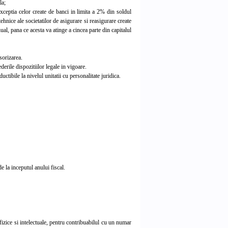
la;
xceptia celor create de banci in limita a 2% din soldul
ehnice ale societatilor de asigurare si reasigurare create
al, pana ce acesta va atinge a cincea parte din capitalul
sorizarea.
derile dispozitiilor legale in vigoare.
ctibile la nivelul unitatii cu personalitate juridica.
e la inceputul anului fiscal.
izice si intelectuale, pentru contribuabilul cu un numar