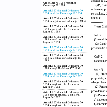
acesteia de 6,
Ordonanţa 70 1994 republica
(5)*) Cota de
Ordonanţa 70 1994
ordonante, pri
Articolul 37 din actul Ordonanţa 70
piscicultura, 
1994 modifica Ordonanţa 18 1994
tutunului.
Articolul 37 din actul Ordonanţa 70
1994 in legatura cu Ordonanţa 3 1994
------------
*) Art. 2 alin
Articolul 37 din actul Ordonanţa 70
1994 abrogă articolul 2 din actul
Legea 67 1993
Art. 3
Articolul 37 din actul Ordonanţa 70
(1) Anul fisca
1994 abrogă articolul 3 din actul
Legea 67 1993
(2) Cand un c
Articolul 37 din actul Ordonanţa 70
perioada din a
1994 modifica Ordonanţa 17 1993
Articolul 37 din actul Ordonanţa 70
CAP. 2
1994 in legatura cu Ordonanţa 15
Determinarea
1993
Articolul 37 din actul Ordonanţa 70
1994 abrogă Hotărârea 557 1992
Art. 4*)
(1) Profitul 
Articolul 37 din actul Ordonanţa 70
1994 modifica Ordonanţa 14 1992
proprietate, se
Articolul 37 din actul Ordonanţa 70
adauga cheltui
1994 abrogă articolul 1 din actul
(2) Pentru de
Legea 54 1992
prevederilor le
Articolul 37 din actul Ordonanţa 70
1994 abrogă articolul 2 din actul
(3) Pentru de
Legea 54 1992
a) impozitul p
Articolul 37 din actul Ordonanţa 70
b) amenzile sa
1994 abrogă articolul 3 din actul