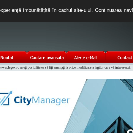
xperienţă îmbunătăţită în cadrul site-ului. Continuarea nav
e romaneasca. Un serviciu oferit gratuit de TNT COMPUTERS
w.legex.ro aveţi posibilitatea să fiţi anunţaţi la orice modificare a legilor care vă interesează.
Integrat al Parcului Auto