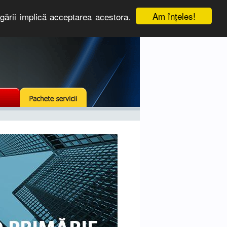
Am înţeles!
igării implică acceptarea acestora.