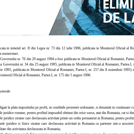
a in temeiul art. II din Legea nr. 73 din 12 iulie 1996, publicata in Monitorul Oficial al R
ua numerotare.
ernului nr. 70 din 29 august 1994 a fost publicata in Monitorul Oficial al Romaniei, Partea 
a Guvernului nr. 34 din 25 august 1995, publicata in Monitorul Oficial al Romaniei, Partea I, 
ie 1995, publicata in Monitorul Oficial al Romaniei, Partea I, nr. 257 din 8 noiembrie 1995) 
onitorul Oficial al Romaniei, Partea I, nr. 175 din 5 august 1996.
enerale
ati la plata impozitului pe profit, in conditiile prezentei ordonante, si denumiti in continuare co
juridice romane, pentru profitul impozabil obtinut din orice sursa, atat din Romania, cat si din 
juridice straine care desfasoara activitati printr-un sediu permanent in Romania, pentru profit
 juridice si fizice straine care desfasoara activitati in Romania ca partener intr-o asociere
ultate din activitatea desfasurata in Romania;