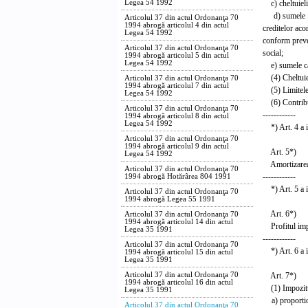
c) cheltuielil
Legea 54 1992
d) sumele uti
Articolul 37 din actul Ordonanţa 70
1994 abrogă articolul 4 din actul
creditelor aco
Legea 54 1992
conform preved
Articolul 37 din actul Ordonanţa 70
social;
1994 abrogă articolul 5 din actul
Legea 54 1992
e) sumele care
(4) Cheltuieli
Articolul 37 din actul Ordonanţa 70
1994 abrogă articolul 7 din actul
(5) Limitele c
Legea 54 1992
(6) Contribuab
Articolul 37 din actul Ordonanţa 70
------------
1994 abrogă articolul 8 din actul
Legea 54 1992
*) Art. 4 a in
Articolul 37 din actul Ordonanţa 70
1994 abrogă articolul 9 din actul
Art. 5*)
Legea 54 1992
Amortizarea a
Articolul 37 din actul Ordonanţa 70
------------
1994 abrogă Hotărârea 804 1991
*) Art. 5 a in
Articolul 37 din actul Ordonanţa 70
1994 abrogă Legea 55 1991
Art. 6*)
Articolul 37 din actul Ordonanţa 70
1994 abrogă articolul 14 din actul
Profitul impoz
Legea 35 1991
------------
Articolul 37 din actul Ordonanţa 70
*) Art. 6 a in
1994 abrogă articolul 15 din actul
Legea 35 1991
Art. 7*)
Articolul 37 din actul Ordonanţa 70
1994 abrogă articolul 16 din actul
(1) Impozitul
Legea 35 1991
a) proportiona
Articolul 37 din actul Ordonanţa 70