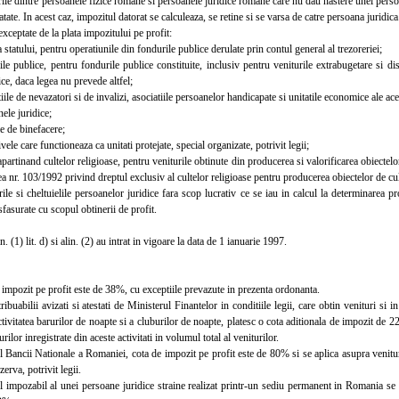
e dintre persoanele fizice romane si persoanele juridice romane care nu dau nastere unei persoan
natate. In acest caz, impozitul datorat se calculeaza, se retine si se varsa de catre persoana juridica
eptate de la plata impozitului pe profit:
statului, pentru operatiunile din fondurile publice derulate prin contul general al trezoreriei;
e publice, pentru fondurile publice constituite, inclusiv pentru veniturile extrabugetare si dispon
ice, daca legea nu prevede altfel;
le de nevazatori si de invalizi, asociatiile persoanelor handicapate si unitatile economice ale ace
ele juridice;
e de binefacere;
le care functioneaza ca unitati protejate, special organizate, potrivit legii;
partinand cultelor religioase, pentru veniturile obtinute din producerea si valorificarea obiectelor
ea nr. 103/1992 privind dreptul exclusiv al cultelor religioase pentru producerea obiectelor de cul
 si cheltuielile persoanelor juridice fara scop lucrativ ce se iau in calcul la determinarea pro
asurate cu scopul obtinerii de profit.
 (1) lit. d) si alin. (2) au intrat in vigoare la data de 1 ianuarie 1997.
mpozit pe profit este de 38%, cu exceptiile prevazute in prezenta ordonanta.
abilii avizati si atestati de Ministerul Finantelor in conditiile legii, care obtin venituri si 
ctivitatea barurilor de noapte si a cluburilor de noapte, platesc o cota aditionala de impozit de
rilor inregistrate din aceste activitati in volumul total al veniturilor.
Bancii Nationale a Romaniei, cota de impozit pe profit este de 80% si se aplica asupra venituri
erva, potrivit legii.
impozabil al unei persoane juridice straine realizat printr-un sediu permanent in Romania se i