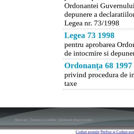
Ordonantei Guvernului 
depunere a declaratiilo
Legea nr. 73/1998
Legea 73 1998
pentru aprobarea Ordo
de intocmire si depuner
Ordonanţa 68 1997
privind procedura de in
taxe
Harta site
|
Termeni si conditii
|
Informatii despre cookie
Coduri postale
Prefixe si Coduri po