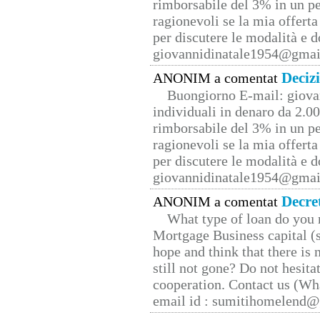
rimborsabile del 3% in un pe
ragionevoli se la mia offerta
per discutere le modalità e 
giovannidinatale1954@­gmai
Deciz
ANONIM a comentat
Buongiorno E-mail: giova
individuali in denaro da 2.00
rimborsabile del 3% in un pe
ragionevoli se la mia offerta
per discutere le modalità e 
giovannidinatale1954@­gmai
Decre
ANONIM a comentat
What type of loan do you 
Mortgage Business capital (s
hope and think that there is
still not gone? Do not hesita
cooperation. Contact us (W
email id : sumitihomelend