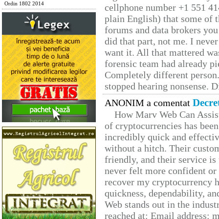
Ordin 1802 2014
cellphone number +1 551 41
plain English) that some of t
forums and data brokers you 
did that part, not me. I neve
want it. All that mattered w
forensic team had already pie
Completely different person
stopped hearing nonsense. Di
Decre
ANONIM a comentat
How Marv Web Can Assist
of cryptocurrencies has be
incredibly quick and effecti
without a hitch. Their custo
friendly, and their service i
never felt more confident or
recover my cryptocurrency h
quickness, dependability, an
Web stands out in the indus
reached at: Email address: