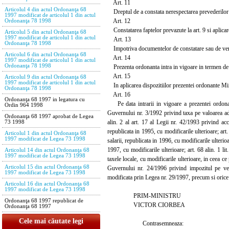
Art. 11
Articolul 4 din actul Ordonanţa 68
Dreptul de a constata nerespectarea prevederilor p
1997 modificat de articolul 1 din actul
Art. 12
Ordonanţa 78 1998
Constatarea faptelor prevazute la art. 9 si aplicar
Articolul 5 din actul Ordonanţa 68
1997 modificat de articolul 1 din actul
Art. 13
Ordonanţa 78 1998
Impotriva documentelor de constatare sau de verifica
Articolul 6 din actul Ordonanţa 68
Art. 14
1997 modificat de articolul 1 din actul
Ordonanţa 78 1998
Prezenta ordonanta intra in vigoare in termen de 30
Art. 15
Articolul 9 din actul Ordonanţa 68
1997 modificat de articolul 1 din actul
In aplicarea dispozitiilor prezentei ordonante Mi
Ordonanţa 78 1998
Art. 16
Ordonanţa 68 1997 in legatura cu
Pe data intrarii in vigoare a prezentei ordonan
Ordin 964 1998
Guvernului nr. 3/1992 privind taxa pe valoarea adaug
Ordonanţa 68 1997 aprobat de Legea
alin. 2 al art. 17 al Legii nr. 42/1993 privind acc
73 1998
republicata in 1995, cu modificarile ulterioare; art.
Articolul 1 din actul Ordonanţa 68
1997 modificat de Legea 73 1998
salarii, republicata in 1996, cu modificarile ulterio
1997, cu modificarile ulterioare; art. 68 alin. 1 lit
Articolul 14 din actul Ordonanţa 68
1997 modificat de Legea 73 1998
taxele locale, cu modificarile ulterioare, in ceea c
Articolul 15 din actul Ordonanţa 68
Guvernului nr. 24/1996 privind impozitul pe veni
1997 modificat de Legea 73 1998
modificata prin Legea nr. 29/1997, precum si orice a
Articolul 16 din actul Ordonanţa 68
1997 modificat de Legea 73 1998
PRIM-MINISTRU
Ordonanţa 68 1997 republicat de
VICTOR CIORBEA
Ordonanţa 68 1997
Cele mai căutate legi
Contrasemneaza: