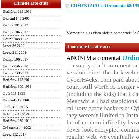
Ultimele acte citite
COMENTARII la Ordonanţa 68/199
Hotărârea 319 2008
Decretul 143 2005
Decizia 281 2012
Decizia 506 2017
Momentan nu exista niciun comentariu la 
Decizia 465 1997
Legea 36 2000
Comentarii la alte acte
Legea 211 2002
Ordin
ANONIM a comentat
Decizia 506 2017
usually don’t comment on t
Decizia 836 2018
version: hired the dark web 
Decizia 239 2021
CyberH4cks. com paid about 
Hotărârea 112 2004
court, still worth it. Longer
Hotărârea 399 1998
(including the kids) that I ch
OUG 118 1999
Meanwhile I had suspicions 
Decretul 217 1999
military grade hackers at Cy
Ordin 3180 2015
they weren’t limited to Inst
Hotărârea 1078 2002
lot of modern infidelity leav
Hotărârea 969 2010
Ordonanţa 14 1992
never look encrypted comms, 
Legea 132 2017
regular web. we eventually 