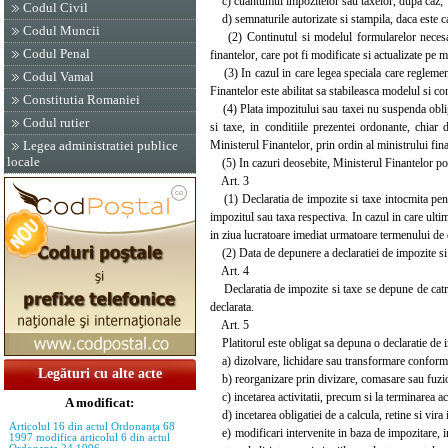
c) cuantumul impozitelor sau taxelor, dupa caz;
Codul Civil
d) semnaturile autorizate si stampila, daca este c
Codul Muncii
(2) Continutul si modelul formularelor necesare p
Codul Penal
finantelor, care pot fi modificate si actualizate pe 
(3) In cazul in care legea speciala care reglement
Codul Vamal
Finantelor este abilitat sa stabileasca modelul si c
Constitutia Romaniei
(4) Plata impozitului sau taxei nu suspenda obligat
Codul rutier
si taxe, in conditiile prezentei ordonante, chiar 
Ministerul Finantelor, prin ordin al ministrului fina
Legea administratiei publice
locale
(5) In cazuri deosebite, Ministerul Finantelor poat
Art. 3
(1) Declaratia de impozite si taxe intocmita pentr
impozitul sau taxa respectiva. In cazul in care ulti
in ziua lucratoare imediat urmatoare termenului de
(2) Data de depunere a declaratiei de impozite si ta
Art. 4
Declaratia de impozite si taxe se depune de catre pl
declarata.
Art. 5
Platitorul este obligat sa depuna o declaratie de imp
a) dizolvare, lichidare sau transformare conform 
Legături cu alte acte
b) reorganizare prin divizare, comasare sau fuzio
c) incetarea activitatii, precum si la terminarea act
A modificat:
d) incetarea obligatiei de a calcula, retine si vira 
Articolul 16 din actul Ordonanţa 68
e) modificari intervenite in baza de impozitare, in 
1997 modifica articolul 6 din actul