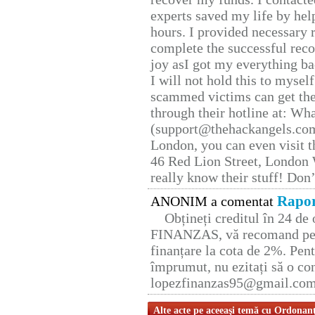
experts saved my life by hel
hours. I provided necessary 
complete the successful reco
joy asI got my everything bac
I will not hold this to myself
scammed victims can get the
through their hotline at: W
(support@thehackangels.com
London, you can even visit th
46 Red Lion Street, London
really know their stuff! Don’
Rapor
ANONIM a comentat
Obțineți creditul în 24 d
FINANZAS, vă recomand pent
finanțare la cota de 2%. Pent
împrumut, nu ezitați să o con
lopezfinanzas95@gmail.co
Alte acte pe aceeaşi temă cu Ordonan