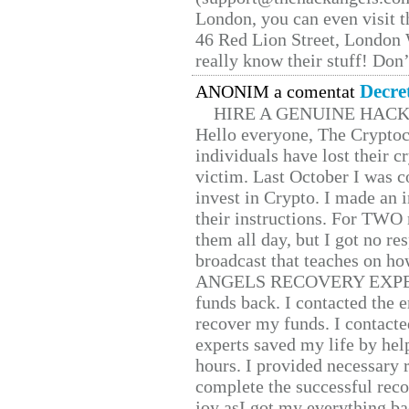
London, you can even visit th
46 Red Lion Street, London
really know their stuff! Don’
Decre
ANONIM a comentat
HIRE A GENUINE HAC
Hello everyone, The Cryptocu
individuals have lost their c
victim. Last October I was 
invest in Crypto. I made an i
their instructions. For TWO 
them all day, but I got no re
broadcast that teaches on h
ANGELS RECOVERY EXPERT. H
funds back. I contacted the 
recover my funds. I contact
experts saved my life by hel
hours. I provided necessary 
complete the successful reco
joy asI got my everything bac