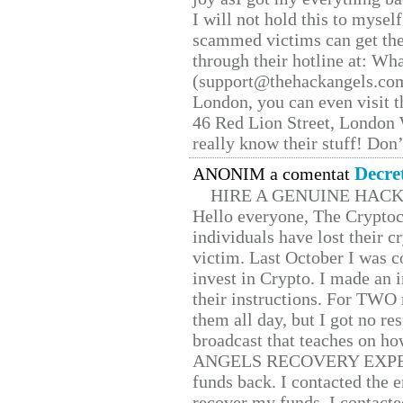
I will not hold this to myself
scammed victims can get the
through their hotline at: W
(support@thehackangels.com
London, you can even visit th
46 Red Lion Street, London
really know their stuff! Don’
Decre
ANONIM a comentat
HIRE A GENUINE HAC
Hello everyone, The Cryptocu
individuals have lost their c
victim. Last October I was 
invest in Crypto. I made an i
their instructions. For TWO 
them all day, but I got no re
broadcast that teaches on h
ANGELS RECOVERY EXPERT. H
funds back. I contacted the 
recover my funds. I contact