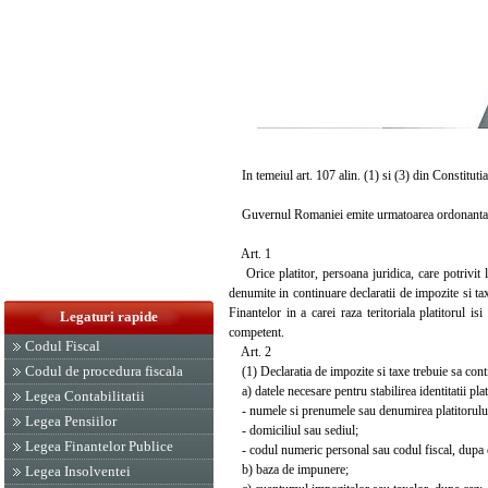
In temeiul art. 107 alin. (1) si (3) din Constitutia
Guvernul Romaniei emite urmatoarea ordonanta
Art. 1
Orice platitor, persoana juridica, care potrivit le
denumite in continuare declaratii de impozite si t
Finantelor in a carei raza teritoriala platitorul i
Legaturi rapide
competent.
Codul Fiscal
Art. 2
Codul de procedura fiscala
(1) Declaratia de impozite si taxe trebuie sa cont
a) datele necesare pentru stabilirea identitatii plat
Legea Contabilitatii
- numele si prenumele sau denumirea platitorulu
Legea Pensiilor
- domiciliul sau sediul;
Legea Finantelor Publice
- codul numeric personal sau codul fiscal, dupa 
b) baza de impunere;
Legea Insolventei