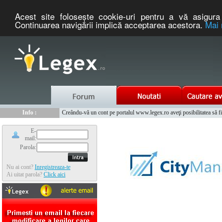
Acest site foloseşte cookie-uri pentru a vă asigura 
Continuarea navigării implică acceptarea acestora.
Mai 
Nou :
Legex.ro - portal de legislatie romaneasca. Un serviciu oferit g
Info :
Creându-vă un cont pe portalul www.legex.ro aveţi posibilitatea să fiţi
Info :
www.tntauto.ro - Managementul Integrat al Parcului Auto
E-
mail:
Parola:
Nu ai cont?
Inregistreaza-te
Ai uitat parola?
Click aici