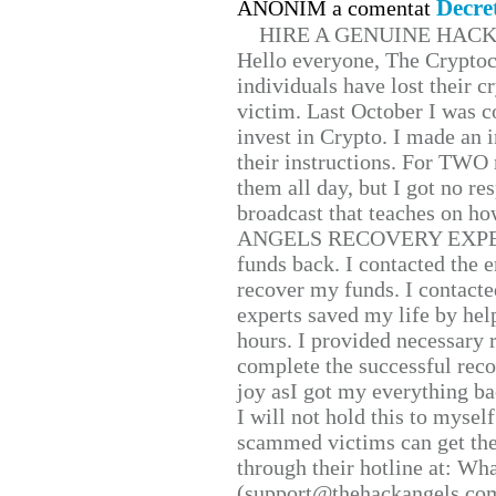
Decre
ANONIM a comentat
HIRE A GENUINE HAC
Hello everyone, The Cryptocu
individuals have lost their c
victim. Last October I was 
invest in Crypto. I made an i
their instructions. For TWO 
them all day, but I got no re
broadcast that teaches on h
ANGELS RECOVERY EXPERT. H
funds back. I contacted the 
recover my funds. I contact
experts saved my life by hel
hours. I provided necessary 
complete the successful reco
joy asI got my everything bac
I will not hold this to myself
scammed victims can get the
through their hotline at: W
(support@thehackangels.com