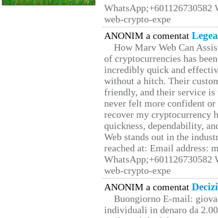
WhatsApp;+601126730582 W
web-crypto-expe
Legea
ANONIM a comentat
How Marv Web Can Assist
of cryptocurrencies has be
incredibly quick and effecti
without a hitch. Their custo
friendly, and their service i
never felt more confident or
recover my cryptocurrency h
quickness, dependability, an
Web stands out in the indus
reached at: Email address:
WhatsApp;+601126730582 W
web-crypto-expe
Deciz
ANONIM a comentat
Buongiorno E-mail: giova
individuali in denaro da 2.00