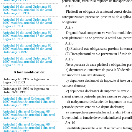
Ordonanţa 24 1996
pentru cladiri, terenuri si mijloace de transport de 
Art. 6
Articolul 16 din actul Ordonanţa 68
1997 modifica articolul 29 din actul
Platitorii au obligatia de a intocmi corect declarat
Ordonanţa 70 1994
corespunzatoare prevazute, precum si de a aplica s
Articolul 16 din actul Ordonanţa 68
obligatorie.
1997 modifica articolul 68 din actul
Legea 27 1994
Art. 7
Organul fiscal competent va verifica modul de compl
Articolul 16 din actul Ordonanţa 68
1997 modifica articolul 17 din actul
scris platitorului sa se prezinte la sediul sau, pentr
Legea 42 1993
Art. 8
Articolul 16 din actul Ordonanţa 68
(1) Platitorul este obligat sa se prezinte in termen
1997 modifica articolul 36 din actul
Ordonanţa 3 1992
(2) Daca platitorul nu s-a prezentat in 15 zile de la
Articolul 16 din actul Ordonanţa 68
Art. 9
1997 modifica articolul 19 din actul
Nerespectarea de catre platitori a obligatiilor pr
Legea 32 1991
a) depunerea cu intarziere de pana la 30 de zile inc
A fost modificat de:
din impozitul sau taxa datorata;
Ordonanţa 68 1997 in legatura cu
b) depunerea declaratiei de impozite si taxe cu o i
Legea 571 2003
sau taxa datorata;
Ordonanţa 68 1997 in legatura cu
c) depunerea declaratiei de impozite si taxe cu o 
Ordin 2690 1998
afaceri aferenta perioadei pentru care nu se depune 
Articolul 1 din actul Ordonanţa 68
d) nedepunerea declaratiei de impunere in cazul c
1997 modificat de articolul 1 din actul
Ordonanţa 78 1998
perioadei pentru care nu s-a depus declaratia;
Articolul 2 din actul Ordonanţa 68
e) nerespectarea prevederilor art. 2 alin. (4) si al
1997 modificat de articolul 1 din actul
Guvernului, in functie de evolutia indicelui pretur
Ordonanţa 78 1998
Art. 10
Articolul 3 din actul Ordonanţa 68
Penalitatile prevazute la art. 9 se fac venit la buge
1997 modificat de articolul 1 din actul
Ordonanţa 78 1998