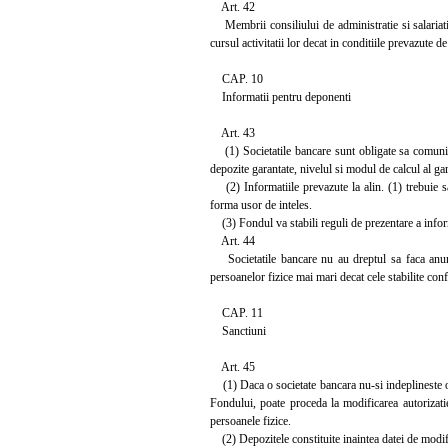
Art. 42
Membrii consiliului de administratie si salariatii
cursul activitatii lor decat in conditiile prevazute de
CAP. 10
Informatii pentru deponenti
Art. 43
(1) Societatile bancare sunt obligate sa comunice 
depozite garantate, nivelul si modul de calcul al gar
(2) Informatiile prevazute la alin. (1) trebuie sa f
forma usor de inteles.
(3) Fondul va stabili reguli de prezentare a informa
Art. 44
Societatile bancare nu au dreptul sa faca anuntur
persoanelor fizice mai mari decat cele stabilite co
CAP. 11
Sanctiuni
Art. 45
(1) Daca o societate bancara nu-si indeplineste ob
Fondului, poate proceda la modificarea autorizatie
persoanele fizice.
(2) Depozitele constituite inaintea datei de modific