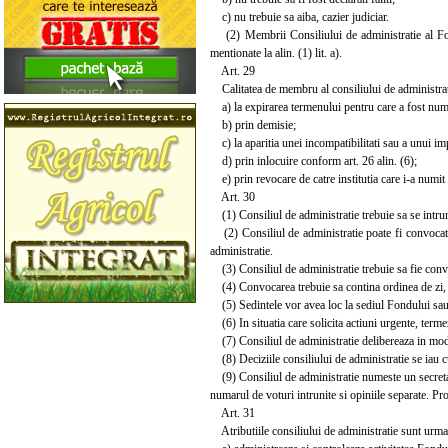
c) nu trebuie sa aiba, cazier judiciar.
(2) Membrii Consiliului de administratie al Fondu
mentionate la alin. (1) lit. a).
Art. 29
Calitatea de membru al consiliului de administratie
a) la expirarea termenului pentru care a fost num
b) prin demisie;
c) la aparitia unei incompatibilitati sau a unui imp
d) prin inlocuire conform art. 26 alin. (6);
e) prin revocare de catre institutia care i-a numit in
Art. 30
(1) Consiliul de administratie trebuie sa se intrun
(2) Consiliul de administratie poate fi convocat i
administratie.
(3) Consiliul de administratie trebuie sa fie convoca
(4) Convocarea trebuie sa contina ordinea de zi, d
(5) Sedintele vor avea loc la sediul Fondului sau 
(6) In situatia care solicita actiuni urgente, termen
(7) Consiliul de administratie delibereaza in mod v
(8) Deciziile consiliului de administratie se iau c
(9) Consiliul de administratie numeste un secretar 
numarul de voturi intrunite si opiniile separate. Pro
Art. 31
Atributiile consiliului de administratie sunt urma