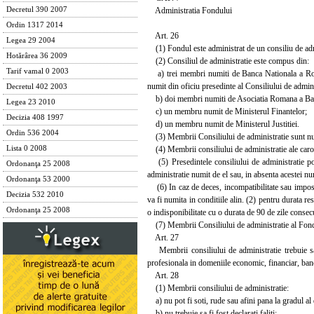
Administratia Fondului
Decretul 390 2007
Ordin 1317 2014
Art. 26
Legea 29 2004
(1) Fondul este administrat de un consiliu de adm
Hotărârea 36 2009
(2) Consiliul de administratie este compus din:
Tarif vamal 0 2003
a) trei membri numiti de Banca Nationala a Roman
numit din oficiu presedinte al Consiliului de admini
Decretul 402 2003
b) doi membri numiti de Asociatia Romana a Ban
Legea 23 2010
c) un membru numit de Ministerul Finantelor;
Decizia 408 1997
d) un membru numit de Ministerul Justitiei.
Ordin 536 2004
(3) Membrii Consiliului de administratie sunt numi
(4) Membrii consiliului de administratie ale caror
Lista 0 2008
(5) Presedintele consiliului de administratie poa
Ordonanţa 25 2008
administratie numit de el sau, in absenta acestei n
Ordonanţa 53 2000
(6) In caz de deces, incompatibilitate sau imposib
Decizia 532 2010
va fi numita in conditiile alin. (2) pentru durata r
Ordonanţa 25 2008
o indisponibilitate cu o durata de 90 de zile consec
(7) Membrii Consiliului de administratie al Fondul
Art. 27
Membrii consiliului de administratie trebuie sa 
profesionala in domeniile economic, financiar, banc
Art. 28
(1) Membrii consiliului de administratie:
a) nu pot fi soti, rude sau afini pana la gradul al d
b) nu trebuie sa fi fost declarati faliti;