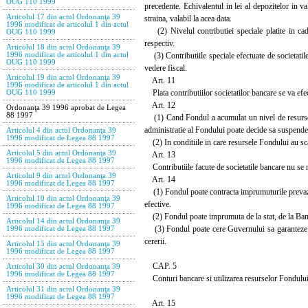
OUG 110 1999
precedente. Echivalentul in lei al depozitelor in 
Articolul 17 din actul Ordonanţa 39
straina, valabil la acea data.
1996 modificat de articolul 1 din actul
(2) Nivelul contributiei speciale platite in cadr
OUG 110 1999
respectiv.
Articolul 18 din actul Ordonanţa 39
(3) Contributiile speciale efectuate de societatile
1996 modificat de articolul 1 din actul
OUG 110 1999
vedere fiscal.
Articolul 19 din actul Ordonanţa 39
Art. 11
1996 modificat de articolul 1 din actul
Plata contributiilor societatilor bancare se va ef
OUG 110 1999
Art. 12
Ordonanţa 39 1996 aprobat de Legea
88 1997
(1) Cand Fondul a acumulat un nivel de resurse ca
administratie al Fondului poate decide sa suspende 
Articolul 4 din actul Ordonanţa 39
1996 modificat de Legea 88 1997
(2) In conditiile in care resursele Fondului au scazu
Articolul 5 din actul Ordonanţa 39
Art. 13
1996 modificat de Legea 88 1997
Contributiile facute de societatile bancare nu se res
Articolul 9 din actul Ordonanţa 39
Art. 14
1996 modificat de Legea 88 1997
(1) Fondul poate contracta imprumuturile prevazute l
Articolul 10 din actul Ordonanţa 39
efective.
1996 modificat de Legea 88 1997
(2) Fondul poate imprumuta de la stat, de la Banca 
Articolul 14 din actul Ordonanţa 39
(3) Fondul poate cere Guvernului sa garanteze imp
1996 modificat de Legea 88 1997
cererii.
Articolul 15 din actul Ordonanţa 39
1996 modificat de Legea 88 1997
CAP. 5
Articolul 30 din actul Ordonanţa 39
1996 modificat de Legea 88 1997
Conturi bancare si utilizarea resurselor Fondulu
Articolul 31 din actul Ordonanţa 39
1996 modificat de Legea 88 1997
Art. 15