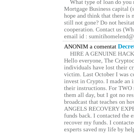
What type of loan do you 
Mortgage Business capital (s
hope and think that there is
still not gone? Do not hesita
cooperation. Contact us (W
email id : sumitihomelend
Decre
ANONIM a comentat
HIRE A GENUINE HAC
Hello everyone, The Cryptocu
individuals have lost their c
victim. Last October I was 
invest in Crypto. I made an i
their instructions. For TWO 
them all day, but I got no re
broadcast that teaches on h
ANGELS RECOVERY EXPERT. H
funds back. I contacted the 
recover my funds. I contact
experts saved my life by hel