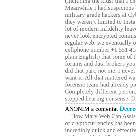
(including the kids) that I ch
Meanwhile I had suspicions 
military grade hackers at Cy
they weren’t limited to Inst
lot of modern infidelity leav
never look encrypted comms, 
regular web. we eventually 
cellphone number +1 551 41
plain English) that some of t
forums and data brokers you 
did that part, not me. I neve
want it. All that mattered w
forensic team had already pie
Completely different person
stopped hearing nonsense. Di
Decre
ANONIM a comentat
How Marv Web Can Assist
of cryptocurrencies has be
incredibly quick and effecti