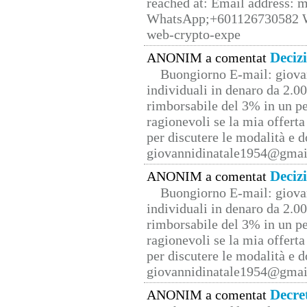
reached at: Email address:
WhatsApp;+601126730582 W
web-crypto-expe
Deciz
ANONIM a comentat
Buongiorno E-mail: giova
individuali in denaro da 2.00
rimborsabile del 3% in un pe
ragionevoli se la mia offerta
per discutere le modalità e 
giovannidinatale1954@­gmai
Deciz
ANONIM a comentat
Buongiorno E-mail: giova
individuali in denaro da 2.00
rimborsabile del 3% in un pe
ragionevoli se la mia offerta
per discutere le modalità e 
giovannidinatale1954@­gmai
Decre
ANONIM a comentat