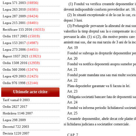
Legea 571 2003
(16956)
(1) Fondul va verifica creantele deponentilor in 
devenit indisponibile conform prevederilor art. 16.
Legea 263 2010
(16581)
(2) In situatii exceptionale si de la caz la caz, c
Legea 287 2009
(16424)
depasi 3 luni.
Legea 215 2001
(16401)
(3) Prelungirile prevazute la alineatul de mai sus
Rectificare 155 2016
(16315)
valorifice la timp dreptul sau la o compensatie in
prevazut la alin. (1) si (2), din motive pentru car
Ordin 1917 2005
(15019)
amintit mai sus, dar nu mai tarziu de 3 ani de la inc
Legea 153 2017
(14987)
Art. 19
Legea 273 2006
(14451)
Fondul se subroga in drepturile deponentilor pentr
Raport 1937 2021
(13921)
Art. 20
Ordin 1508 2016
(12959)
Fondul va notifica deponentii asupra sumelor pe car
Art. 21
Ordin 560 2006
(12474)
Fondul poate mandata una sau mai multe societati ba
Legea 429 2003
(12425)
Art. 22
Ordin 976 1998
(12144)
Plata depozitelor garantate va fi facuta in lei.
Art. 23
Ultimele acte citite
Obligatia societatii bancare fata de deponentii sa
Tarif vamal 0 2003
Art. 24
Ordin 2827 2017
Fondul va informa periodic lichidatorul societatii
Art. 25
Hotărârea 1146 2007
Creantele deponentilor, altele decat cele platite d
Legea 298 2009
si lichidarea judiciara a societatilor comerciale.
Decretul 722 2003
Decizia 1220 2007
CAP. 7