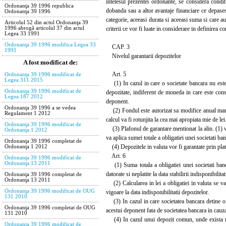
intelesul prezentei ordonante, se considera condit
Ordonanţa 39 1996 republica
dobanda sau a altor avantaje financiare ce depases
Ordonanţa 39 1996
categorie, aceeasi durata si aceeasi suma si care au 
Articolul 52 din actul Ordonanţa 39
criterii ce vor fi luate in considerare in definirea co
1996 abrogă articolul 37 din actul
Legea 33 1991
Ordonanţa 39 1996 modifica Legea 33
CAP. 3
1991
Nivelul garantarii depozitelor
A fost modificat de:
Art. 5
Ordonanţa 39 1996 modificat de
Legea 311 2015
(1) In cazul in care o societate bancara nu este 
Ordonanţa 39 1996 modificat de
depozitate, indiferent de moneda in care este con
Legea 187 2012
deponent.
Ordonanţa 39 1996 a se vedea
(2) Fondul este autorizat sa modifice anual marime
Regulament 1 2012
calcul va fi rotunjita la cea mai apropiata mie de lei
Ordonanţa 39 1996 modificat de
(3) Plafonul de garantare mentionat la alin. (1) va
Ordonanţa 1 2012
va aplica sumei totale a obligatiei unei societati ba
Ordonanţa 39 1996 completat de
(4) Depozitele in valuta vor fi garantate prin plata 
Ordonanţa 1 2012
Art. 6
Ordonanţa 39 1996 modificat de
Ordonanţa 13 2011
(1) Suma totala a obligatiei unei societati banca
datorate si neplatite la data stabilirii indisponibilitat
Ordonanţa 39 1996 completat de
Ordonanţa 13 2011
(2) Calcularea in lei a obligatiei in valuta se va
Ordonanţa 39 1996 modificat de OUG
vigoare la data indisponibilitatii depozitelor.
131 2010
(3) In cazul in care societatea bancara detine o 
Ordonanţa 39 1996 completat de OUG
acestui deponent fata de societatea bancara in cauz
131 2010
(4) In cazul unui depozit comun, unde exista mai 
Ordonanţa 39 1996 modificat de