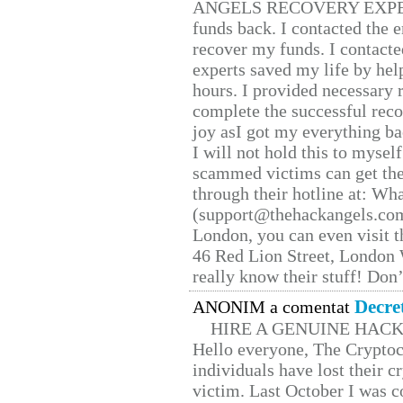
ANGELS RECOVERY EXPERT. H
funds back. I contacted the 
recover my funds. I contact
experts saved my life by hel
hours. I provided necessary 
complete the successful reco
joy asI got my everything bac
I will not hold this to myself
scammed victims can get the
through their hotline at: W
(support@thehackangels.com
London, you can even visit th
46 Red Lion Street, London
really know their stuff! Don’
Decre
ANONIM a comentat
HIRE A GENUINE HAC
Hello everyone, The Cryptocu
individuals have lost their c
victim. Last October I was 