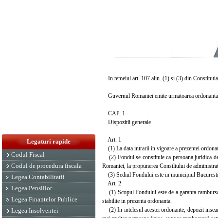
In temeiul art. 107 alin. (1) si (3) din Constituti
Guvernul Romaniei emite urmatoarea ordonanta
CAP. 1
Dispozitii generale
Art. 1
Legaturi rapide
(1) La data intrarii in vigoare a prezentei ordona
Codul Fiscal
(2) Fondul se constituie ca persoana juridica de 
Codul de procedura fiscala
Romaniei, la propunerea Consiliului de administrat
(3) Sediul Fondului este in municipiul Bucuresti
Legea Contabilitatii
Art. 2
Legea Pensiilor
(1) Scopul Fondului este de a garanta rambursarea d
Legea Finantelor Publice
stabilite in prezenta ordonanta.
(2) In intelesul acestei ordonante, depozit inseam
Legea Insolventei