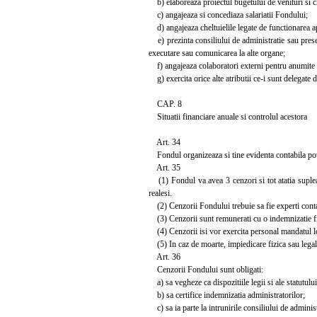
b) elaboreaza proiectul bugetului de venituri si chel
c) angajeaza si concediaza salariatii Fondului;
d) angajeaza cheltuielile legate de functionarea a
e) prezinta consiliului de administratie sau presed
executare sau comunicarea la alte organe;
f) angajeaza colaboratori externi pentru anumite ac
g) exercita orice alte atributii ce-i sunt delegate d
CAP. 8
Situatii financiare anuale si controlul acestora
Art. 34
Fondul organizeaza si tine evidenta contabila potr
Art. 35
(1) Fondul va avea 3 cenzori si tot atatia supleant
realesi.
(2) Cenzorii Fondului trebuie sa fie experti conta
(3) Cenzorii sunt remunerati cu o indemnizatie fixa
(4) Cenzorii isi vor exercita personal mandatul l
(5) In caz de moarte, impiedicare fizica sau legala,
Art. 36
Cenzorii Fondului sunt obligati:
a) sa vegheze ca dispozitiile legii si ale statutului
b) sa certifice indemnizatia administratorilor;
c) sa ia parte la intrunirile consiliului de adminis