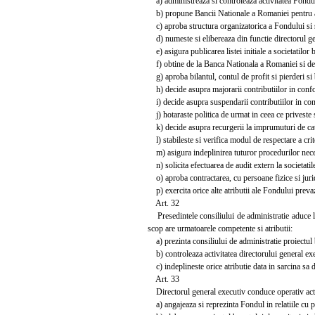
a) administreaza si controleaza activitatea Fondulu
b) propune Bancii Nationale a Romaniei pentru apr
c) aproba structura organizatorica a Fondului si sa
d) numeste si elibereaza din functie directorul ge
e) asigura publicarea listei initiale a societatilor b
f) obtine de la Banca Nationala a Romaniei si de la
g) aproba bilantul, contul de profit si pierderi si 
h) decide asupra majorarii contributiilor in conform
i) decide asupra suspendarii contributiilor in conf
j) hotaraste politica de urmat in ceea ce priveste st
k) decide asupra recurgerii la imprumuturi de ca
l) stabileste si verifica modul de respectare a crit
m) asigura indeplinirea tuturor procedurilor necesa
n) solicita efectuarea de audit extern la societatil
o) aproba contractarea, cu persoane fizice si juridi
p) exercita orice alte atributii ale Fondului preva
Art. 32
Presedintele consiliului de administratie aduce la 
scop are urmatoarele competente si atributii:
a) prezinta consiliului de administratie proiectul b
b) controleaza activitatea directorului general exe
c) indeplineste orice atributie data in sarcina sa d
Art. 33
Directorul general executiv conduce operativ activi
a) angajeaza si reprezinta Fondul in relatiile cu per