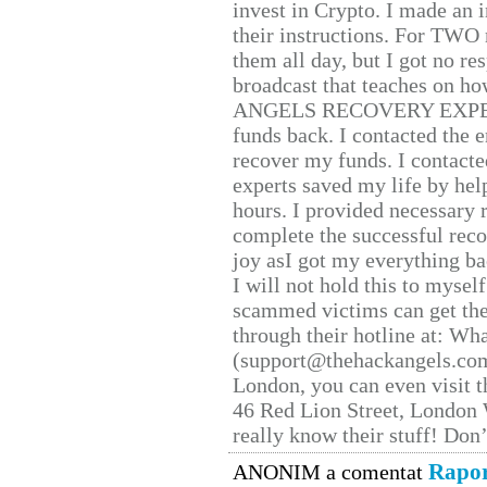
invest in Crypto. I made an i
their instructions. For TWO 
them all day, but I got no re
broadcast that teaches on h
ANGELS RECOVERY EXPERT. H
funds back. I contacted the 
recover my funds. I contact
experts saved my life by hel
hours. I provided necessary 
complete the successful reco
joy asI got my everything bac
I will not hold this to myself
scammed victims can get the
through their hotline at: W
(support@thehackangels.com
London, you can even visit th
46 Red Lion Street, London
really know their stuff! Don’
Rapor
ANONIM a comentat