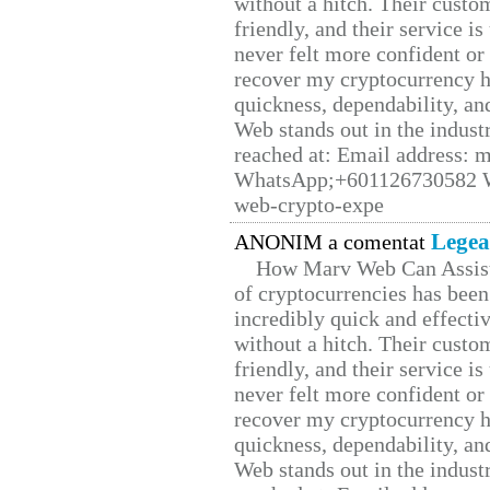
without a hitch. Their custo
friendly, and their service i
never felt more confident or
recover my cryptocurrency h
quickness, dependability, an
Web stands out in the indus
reached at: Email address:
WhatsApp;+601126730582 W
web-crypto-expe
Legea
ANONIM a comentat
How Marv Web Can Assist
of cryptocurrencies has be
incredibly quick and effecti
without a hitch. Their custo
friendly, and their service i
never felt more confident or
recover my cryptocurrency h
quickness, dependability, an
Web stands out in the indus