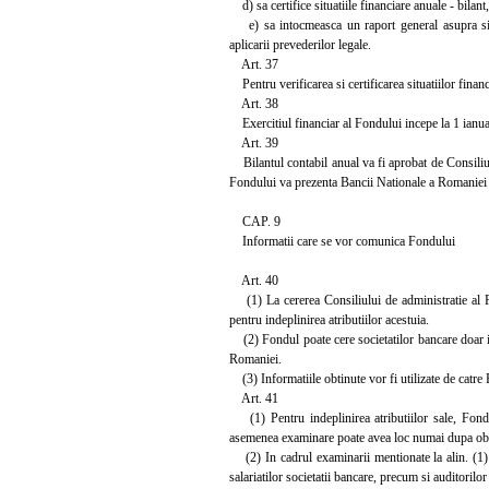
d) sa certifice situatiile financiare anuale - bilant
e) sa intocmeasca un raport general asupra situat
aplicarii prevederilor legale.
Art. 37
Pentru verificarea si certificarea situatiilor finan
Art. 38
Exercitiul financiar al Fondului incepe la 1 ianuari
Art. 39
Bilantul contabil anual va fi aprobat de Consiliul
Fondului va prezenta Bancii Nationale a Romaniei un 
CAP. 9
Informatii care se vor comunica Fondului
Art. 40
(1) La cererea Consiliului de administratie al F
pentru indeplinirea atributiilor acestuia.
(2) Fondul poate cere societatilor bancare doar inf
Romaniei.
(3) Informatiile obtinute vor fi utilizate de catre 
Art. 41
(1) Pentru indeplinirea atributiilor sale, Fondu
asemenea examinare poate avea loc numai dupa obt
(2) In cadrul examinarii mentionate la alin. (1) 
salariatilor societatii bancare, precum si auditorilo