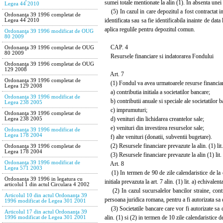
sumei totale mentionate la alin (1). In absenta unei
Legea 44 2010
(5) In cazul in care depozitul a fost contractat in
Ordonanţa 39 1996 completat de
identificata sau sa fie identificabila inainte de data
Legea 44 2010
aplica regulile pentru depozitul comun.
Ordonanţa 39 1996 modificat de OUG
80 2009
CAP. 4
Ordonanţa 39 1996 completat de OUG
80 2009
Resursele financiare si indatorarea Fondului
Ordonanţa 39 1996 completat de OUG
129 2008
Art. 7
Ordonanţa 39 1996 completat de
(1) Fondul va avea urmatoarele resurse financia
Legea 129 2008
a) contributia initiala a societatilor bancare;
Ordonanţa 39 1996 modificat de
b) contributii anuale si speciale ale societatilor b
Legea 238 2005
c) imprumuturi;
Ordonanţa 39 1996 completat de
d) venituri din lichidarea creantelor sale;
Legea 238 2005
e) venituri din investirea resurselor sale;
Ordonanţa 39 1996 modificat de
Legea 178 2004
f) alte venituri (donatii, subventii bugetare).
(2) Resursele financiare prevazute la alin. (1) lit. a
Ordonanţa 39 1996 completat de
Legea 178 2004
(3) Resursele financiare prevazute la alin (1) lit. e
Ordonanţa 39 1996 modificat de
Art. 8
Legea 571 2003
(1) In termen de 90 de zile calendaristice de la da
Ordonanţa 39 1996 in legatura cu
initiala prevazuta la art. 7 alin. (1) lit. a) echivale
articolul 1 din actul Circulara 4 2002
(2) In cazul sucursalelor bancilor straine, contri
Articolul 10 din actul Ordonanţa 39
persoana juridica romana, pentru a fi autorizata sa 
1996 modificat de Legea 301 2001
(3) Societatile bancare care vor fi autorizate sa de
Articolul 17 din actul Ordonanţa 39
alin. (1) si (2) in termen de 10 zile calendaristice 
1996 modificat de Legea 301 2001