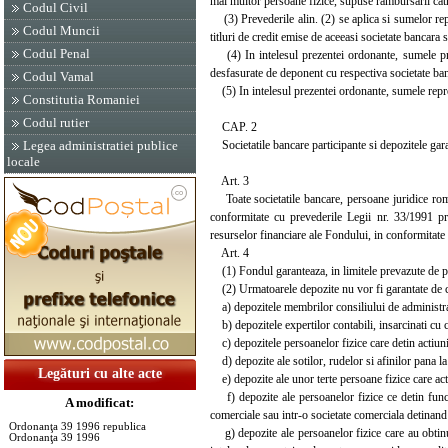
mai multor persoane fizice, supuse rambursarii catre
Codul Civil
(3) Prevederile alin. (2) se aplica si sumelor rep
Codul Muncii
titluri de credit emise de aceeasi societate bancara s
Codul Penal
(4) In intelesul prezentei ordonante, sumele prev
desfasurate de deponent cu respectiva societate ba
Codul Vamal
(5) In intelesul prezentei ordonante, sumele reprez
Constitutia Romaniei
Codul rutier
CAP. 2
Societatile bancare participante si depozitele gar
Legea administratiei publice
locale
Art. 3
Toate societatile bancare, persoane juridice roman
conformitate cu prevederile Legii nr. 33/1991 pri
resurselor financiare ale Fondului, in conformitate 
Art. 4
(1) Fondul garanteaza, in limitele prevazute de pre
(2) Urmatoarele depozite nu vor fi garantate de 
a) depozitele membrilor consiliului de administratie
b) depozitele expertilor contabili, insarcinati cu ce
c) depozitele persoanelor fizice care detin actiuni
d) depozite ale sotilor, rudelor si afinilor pana la 
Legături cu alte acte
e) depozite ale unor terte persoane fizice care acti
f) depozite ale persoanelor fizice ce detin functii
A modificat:
comerciale sau intr-o societate comerciala detinand 
Ordonanţa 39 1996 republica
g) depozite ale persoanelor fizice care au obtinut 
Ordonanţa 39 1996