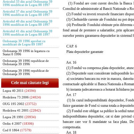
Articolul 33 din actul Ordonanţa 39
(1) Fondul are cont curent deschis la Banca Nati
1996 modificat de Legea 88 1997
Consiliul de administratie al Bancii Nationale a R
Articolul 37 din actul Ordonanţa 39
(2) Fondul va investi resursele financiare disponibil
1996 modificat de Legea 88 1997
(3) Cheltuielile curente ale Fondului nu pot depasi v
Articolul 40 din actul Ordonanţa 39
(4) Profiturile Fondului obtinute prin diferenta dint
1996 modificat de Legea 88 1997
fond anual de premiere a salariatilor, prin aplicar
Articolul 41 din actul Ordonanţa 39
1996 modificat de Legea 88 1997
surselor pentru garantarea depozitelor in sistemul 
Ordonanţa 39 1996 aprobat cu
modificari de Legea 89 1997
CAP. 6
Ordonanţa 39 1996 in legatura cu
Plata depozitelor garantate
Statut 0 1996
Ordonanţa 39 1996 republicat de
Art. 16
Ordonanţa 39 1996
(1) Fondul va compensa plata depozitelor, atunci 
Ordonanţa 39 1996 republicat de
(2) Depozitele sunt considerate indisponibile la 
Ordonanţa 39 1996
a) societatea bancara nu este in masura, datorita u
Cele mai căutate legi
contractuale aplicabile si Banca Nationala a Romanie
b) instanta judecatoreasca a hotarat lichidarea jud
Legea 40 2011
(24594)
Art. 17
Hotărârea 73 2006
(24024)
(1) In cazul indisponibilitatii depozitelor, Fondul
OUG 195 2002
(23752)
fizice garantate de Fond si suma totala a depozitelo
(2) Fondul este obligat sa publice la sediul tuturor 
Hotărârea 41 2001
(22842)
indisponibilitatea depozitelor, cat si date privin
Legea 28 1991
(20934)
bancare care vor fi mandatate sa faca plata. De 
Ordin 4 2007
(18306)
compensatia.
Cod 0 1864
(17579)
Art. 18