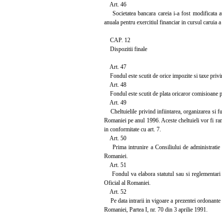
Art. 46
Societatea bancara careia i-a fost modificata aut
anuala pentru exercitiul financiar in cursul caruia a
CAP. 12
Dispozitii finale
Art. 47
Fondul este scutit de orice impozite si taxe privin
Art. 48
Fondul este scutit de plata oricaror comisioane p
Art. 49
Cheltuielile privind infiintarea, organizarea si fu
Romaniei pe anul 1996. Aceste cheltuieli vor fi ram
in conformitate cu art. 7.
Art. 50
Prima intrunire a Consiliului de administratie al
Romaniei.
Art. 51
Fondul va elabora statutul sau si reglementari in
Oficial al Romaniei.
Art. 52
Pe data intrarii in vigoare a prezentei ordonante s
Romaniei, Partea I, nr. 70 din 3 aprilie 1991.