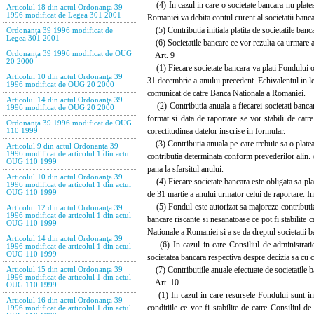
(4) In cazul in care o societate bancara nu platest
Articolul 18 din actul Ordonanţa 39
1996 modificat de Legea 301 2001
Romaniei va debita contul curent al societatii banc
(5) Contributia initiala platita de societatile banc
Ordonanţa 39 1996 modificat de
Legea 301 2001
(6) Societatile bancare ce vor rezulta ca urmare a un
Ordonanţa 39 1996 modificat de OUG
Art. 9
20 2000
(1) Fiecare societate bancara va plati Fondului o c
Articolul 10 din actul Ordonanţa 39
31 decembrie a anului precedent. Echivalentul in lei 
1996 modificat de OUG 20 2000
comunicat de catre Banca Nationala a Romaniei.
Articolul 14 din actul Ordonanţa 39
(2) Contributia anuala a fiecarei societati bancare
1996 modificat de OUG 20 2000
format si data de raportare se vor stabili de catr
Ordonanţa 39 1996 modificat de OUG
corectitudinea datelor inscrise in formular.
110 1999
(3) Contributia anuala pe care trebuie sa o plateas
Articolul 9 din actul Ordonanţa 39
1996 modificat de articolul 1 din actul
contributia determinata conform prevederilor alin. 
OUG 110 1999
pana la sfarsitul anului.
Articolul 10 din actul Ordonanţa 39
(4) Fiecare societate bancara este obligata sa plat
1996 modificat de articolul 1 din actul
OUG 110 1999
de 31 martie a anului urmator celui de raportare. In 
(5) Fondul este autorizat sa majoreze contributia a
Articolul 12 din actul Ordonanţa 39
1996 modificat de articolul 1 din actul
bancare riscante si nesanatoase ce pot fi stabilite
OUG 110 1999
Nationale a Romaniei si a se da dreptul societatii 
Articolul 14 din actul Ordonanţa 39
(6) In cazul in care Consiliul de administratie a
1996 modificat de articolul 1 din actul
OUG 110 1999
societatea bancara respectiva despre decizia sa cu c
(7) Contributiile anuale efectuate de societatile ba
Articolul 15 din actul Ordonanţa 39
1996 modificat de articolul 1 din actul
Art. 10
OUG 110 1999
(1) In cazul in care resursele Fondului sunt insuf
Articolul 16 din actul Ordonanţa 39
conditiile ce vor fi stabilite de catre Consiliul de
1996 modificat de articolul 1 din actul