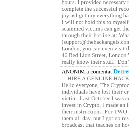
hours. I provided necessary 
complete the successful reco
joy asI got my everything bac
I will not hold this to myself
scammed victims can get the
through their hotline at: W
(support@thehackangels.com
London, you can even visit th
46 Red Lion Street, London
really know their stuff! Don’
Decre
ANONIM a comentat
HIRE A GENUINE HAC
Hello everyone, The Cryptocu
individuals have lost their c
victim. Last October I was 
invest in Crypto. I made an i
their instructions. For TWO 
them all day, but I got no re
broadcast that teaches on h