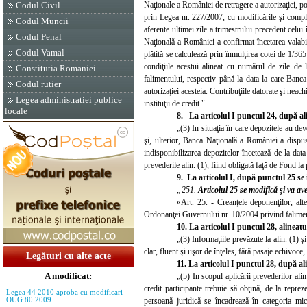
Naţionale a României de retragere a autorizaţiei, p
Codul Civil
prin Legea nr. 227/2007, cu modificările şi completă
Codul Muncii
aferente ultimei zile a trimestrului precedent celu
Codul Penal
Naţională a României a confirmat încetarea valabilit
Codul Vamal
plătită se calculează prin înmulţirea cotei de 1/365 
condiţiile acestui alineat cu numărul de zile de 
Constitutia Romaniei
falimentului, respectiv până la data la care Banca 
Codul rutier
autorizaţiei acesteia. Contribuţiile datorate şi neach
Legea administratiei publice
instituţii de credit."
locale
8. La articolul I punctul 24, după ali
„(3) In situaţia în care depozitele au deve
şi, ulterior, Banca Naţională a României a dispus î
indisponibilizarea depozitelor încetează de la data
prevederile alin. (1), fiind obligată faţă de Fond l
9. La articolul I, după punctul 25 s
„251.
Articolul 25 se modifică şi va a
«Art. 25. - Creanţele deponenţilor, alt
Ordonanţei Guvernului nr. 10/2004 privind falimentu
10. La articolul I punctul 28, alineatu
„(3) Informaţiile prevăzute la alin. (1) şi
clar, fluent şi uşor de înţeles, fără pasaje echivoce
Legături cu alte acte
11. La articolul I punctul 28, după ali
A modificat:
„(5) In scopul aplicării prevederilor alin.
credit participante trebuie să obţină, de la reprez
Legea 44 2010 aproba cu modificari
persoană juridică se încadrează în categoria micr
OUG 80 2009