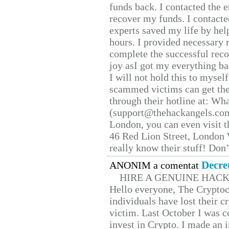
funds back. I contacted the 
recover my funds. I contact
experts saved my life by hel
hours. I provided necessary 
complete the successful reco
joy asI got my everything bac
I will not hold this to myself
scammed victims can get the
through their hotline at: W
(support@thehackangels.com
London, you can even visit th
46 Red Lion Street, London
really know their stuff! Don’
Decre
ANONIM a comentat
HIRE A GENUINE HAC
Hello everyone, The Cryptocu
individuals have lost their c
victim. Last October I was 
invest in Crypto. I made an i