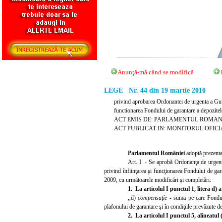
Anunţă-mă când se modifică
LEGE Nr. 44 din 19 martie 2010
privind aprobarea Ordonantei de urgenta a Guv
functionarea Fondului de garantare a depozitel
ACT EMIS DE: PARLAMENTUL ROMAN
ACT PUBLICAT IN: MONITORUL OFICIAL 
Parlamentul României
adoptă prezenta
Art. I. - Se aprobă Ordonanţa de urgen
privind înfiinţarea şi funcţionarea Fondului de gar
2009, cu următoarele modificări şi completări:
1.
La articolul I punctul 1, litera d) 
,,d)
compensaţie
- suma pe care Fondul 
plafonului de garantare şi în condiţiile prevăzute d
2.
La articolul I punctul 5, alineatul 