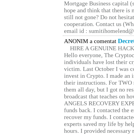
Mortgage Business capital (s
hope and think that there is
still not gone? Do not hesita
cooperation. Contact us (W
email id : sumitihomelend
Decre
ANONIM a comentat
HIRE A GENUINE HAC
Hello everyone, The Cryptocu
individuals have lost their c
victim. Last October I was 
invest in Crypto. I made an i
their instructions. For TWO 
them all day, but I got no re
broadcast that teaches on h
ANGELS RECOVERY EXPERT. H
funds back. I contacted the 
recover my funds. I contact
experts saved my life by hel
hours. I provided necessary 