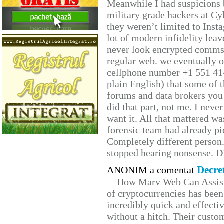
Meanwhile I had suspicions 
military grade hackers at Cy
they weren’t limited to Inst
lot of modern infidelity leav
never look encrypted comms, 
regular web. we eventually 
cellphone number +1 551 41
plain English) that some of t
forums and data brokers you 
did that part, not me. I neve
want it. All that mattered w
forensic team had already pie
Completely different person
stopped hearing nonsense. Di
Decre
ANONIM a comentat
How Marv Web Can Assist
of cryptocurrencies has be
incredibly quick and effecti
without a hitch. Their custo