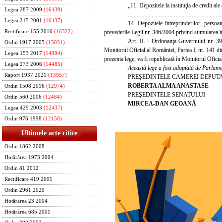
„11. Depozitele la instituţia de credit ale
Legea 287 2009
(16439)
...............................................................
Legea 215 2001
(16437)
14. Depozitele întreprinderilor, persoan
prevederile Legii nr. 346/2004 privind stimularea înfi
Rectificare 155 2016
(16322)
Art. II.
- Ordonanţa Guvernului nr. 39/1
Ordin 1917 2005
(15031)
Monitorul Oficial al României, Partea I, nr. 141 di
Legea 153 2017
(14994)
prezenta lege, va fi republicată în Monitorul Ofici
Legea 273 2006
(14485)
Această lege a fost adoptată de Parlamen
Raport 1937 2021
(13957)
PREŞEDINTELE CAMEREI DEPUT
ROBERTA ALMA ANASTASE
Ordin 1508 2016
(12974)
PREŞEDINTELE SENATULUI
Ordin 560 2006
(12484)
MIRCEA-DAN GEOANĂ
Legea 429 2003
(12437)
Ordin 976 1998
(12150)
Ultimele acte citite
Ordin 1862 2008
Hotărârea 1973 2004
Ordin 81 2012
Rectificare 419 2001
Ordin 2961 2020
Hotărârea 23 2004
Hotărârea 685 2001