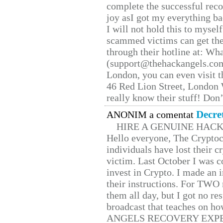
complete the successful reco
joy asI got my everything bac
I will not hold this to myself
scammed victims can get the
through their hotline at: W
(support@thehackangels.com
London, you can even visit th
46 Red Lion Street, London
really know their stuff! Don’
Decre
ANONIM a comentat
HIRE A GENUINE HAC
Hello everyone, The Cryptocu
individuals have lost their c
victim. Last October I was 
invest in Crypto. I made an i
their instructions. For TWO 
them all day, but I got no re
broadcast that teaches on h
ANGELS RECOVERY EXPERT. H