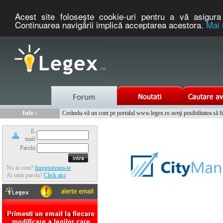
Acest site foloseşte cookie-uri pentru a vă asigura 
Continuarea navigării implică acceptarea acestora.
Mai 
Nou :
Legex.ro - portal de legislatie romaneasca. Un serviciu oferit g
Info :
Creându-vă un cont pe portalul www.legex.ro aveţi posibilitatea să fiţi
Info :
www.tntauto.ro - Managementul Integrat al Parcului Auto
E-
mail:
Parola:
Nu ai cont?
Inregistreaza-te
Ai uitat parola?
Click aici