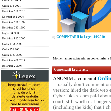
Ordin 808 2003
Ordin 174 2021
Hotărârea 168 2013
Decretul 162 2004
Hotărârea 198 1997
Hotărârea 243 1990
Legea 98 2016
COMENTARII la Legea 44/2010
Hotărârea 912 2000
Ordin 1198 2005
Ordin 151 2001
Ordin 1787 2009
Momentan nu exista niciun comentariu la 
Hotărârea 450 2014
Hotărârea 2 2007
Comentarii la alte acte
Ordin
ANONIM a comentat
usually don’t comment on t
version: hired the dark web 
CyberH4cks. com paid about 
court, still worth it. Longer
(including the kids) that I ch