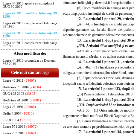
stimularea înfiinţării şi dezvoltării întreprinderilor 
Legea 44 2010 aproba cu completari
OUG 80 2009
(6) Orice modificări în situaţia unei pe
scurt timp posibil instituţiei de credit de persoana j
Legea 44 2010 modifica Ordonanţa 39
1996
12. La articolul I punctul 29, articol
Legea 44 2010 completeaza Ordonanţa
„Art. 44. - Instituţiile de credit partic
39 1996
depozite garantate sau la alte limite ale plafon
Legea 44 2010 modifica Ordonanţa 39
schema/schemele de garantare oficial recunoscută/r
1996
13. La articolul I, după punctul 30 
Legea 44 2010 completeaza Ordonanţa
„301. Articolul 46 se modifică şi va a
39 1996
«Art. 46. - Instituţia de credit căreia i s
A fost modificat de:
financiar în cursul căruia i s-au aplicat aceste sancţ
Legea 44 2010 promulgat de Decretul
14. La articolul I punctul 31, articol
362 2010
„Art. 462. - (1) Incălcarea prevederilor art
Cele mai căutate legi
obligaţia transmiterii informaţiilor către Fond, con
(2) Fapta persoanei fizice care deţinea at
Legea 40 2011
(24607)
îndeplinit sau le-a îndeplinit defectuos constituie 
Hotărârea 73 2006
(24036)
15. La articolul I punctul 33, după al
„(3) Până la data de 31 decembrie 2010, t
OUG 195 2002
(23803)
16. La articolul I, după punctul 33 
Hotărârea 41 2001
(22881)
„331. După articolul 52 se introduce u
Legea 28 1991
(20968)
«Art. 53. - (1) Orice intenţie de modifi
Ordin 4 2007
(18315)
negarantate trebuie notificată Băncii Naţionale a 
Cod 0 1864
(17585)
(2) Banca Naţională a României informe
cu alte state membre pe problema schemelor de gar
Legea 571 2003
(16972)
17. La articolul I punctul 34, puncte
Legea 263 2010
(16601)