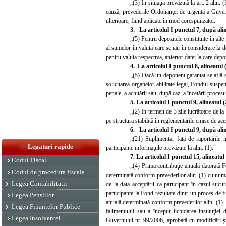
„(3) In situaţia prevăzută la art. 2 alin. 
cauză, prevederile Ordonanţei de urgenţă a Guvern
ulterioare, fiind aplicate în mod corespunzător."
3. La articolul I punctul 7, după alin
„(5) Pentru depozitele constituite în alt
al sumelor în valută care se iau în considerare la 
pentru valuta respectivă, anterior datei la care depo
4. La articolul I punctul 8, alineatul 
„(5) Dacă un deponent garantat se află s
solicitarea organelor abilitate legal, Fondul suspe
penale, a achitării sau, după caz, a încetării procesu
5. La articolul I punctul 9, alineatul 
„(2) In termen de 3 zile lucrătoare de la 
pe structura stabilită în reglementările emise de ace
6. La articolul I punctul 9, după alin
„(21) Suplimentar faţă de raportările me
Legaturi rapide
participante informaţiile prevăzute la alin. (1)."
7. La articolul I punctul 15, alineatul
Codul Fiscal
„(4) Prima contribuţie anuală datorată Fo
Codul de procedura fiscala
determinată conform prevederilor alin. (1) cu număr
Legea Contabilitatii
de la data acceptării ca participant în cazul sucur
participante la Fond rezultate dintr-un proces de f
Legea Pensiilor
anuală determinată conform prevederilor alin. (1). 
Legea Finantelor Publice
falimentului sau a început lichidarea instituţiei 
Legea Insolventei
Guvernului nr. 99/2006, aprobată cu modificări şi