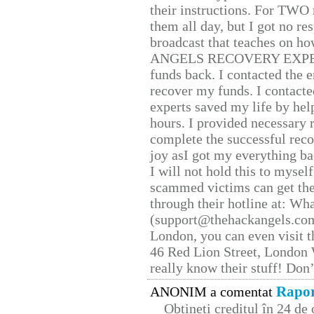
their instructions. For TWO 
them all day, but I got no re
broadcast that teaches on h
ANGELS RECOVERY EXPERT. H
funds back. I contacted the 
recover my funds. I contact
experts saved my life by hel
hours. I provided necessary 
complete the successful reco
joy asI got my everything bac
I will not hold this to myself
scammed victims can get the
through their hotline at: W
(support@thehackangels.com
London, you can even visit th
46 Red Lion Street, London
really know their stuff! Don’
Rapor
ANONIM a comentat
Obțineți creditul în 24 d