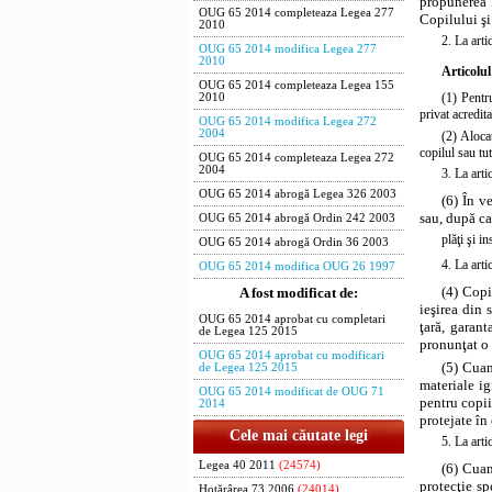
propunerea M
OUG 65 2014 completeaza Legea 277
Copilului şi
2010
2. La arti
OUG 65 2014 modifica Legea 277
2010
Articolul
OUG 65 2014 completeaza Legea 155
(1) Pentr
2010
privat acredita
OUG 65 2014 modifica Legea 272
2004
(2) Alocaţ
copilul sau tut
OUG 65 2014 completeaza Legea 272
2004
3. La arti
OUG 65 2014 abrogă Legea 326 2003
(6) În v
sau, după ca
OUG 65 2014 abrogă Ordin 242 2003
plăţi şi i
OUG 65 2014 abrogă Ordin 36 2003
4. La arti
OUG 65 2014 modifica OUG 26 1997
(4) Copi
A fost modificat de:
ieşirea din 
OUG 65 2014 aprobat cu completari
ţară, garant
de Legea 125 2015
pronunţat o 
OUG 65 2014 aprobat cu modificari
(5) Cuan
de Legea 125 2015
materiale ig
OUG 65 2014 modificat de OUG 71
pentru copii
2014
protejate în
Cele mai căutate legi
5. La arti
Legea 40 2011
(24574)
(6) Cuan
protecţie sp
Hotărârea 73 2006
(24014)