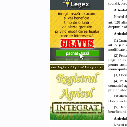
socială, pr
Articolul
Nivelul a
art. 128 ali
drepturile a
Articolu
(1) Cuant
art. 5 şi 6
modificate p
(2) Pent
Legii nr. 27
pentru susţi
municipiului
(3) Deci
(4) Pe b
comunică age
privind aloc
susţinerea
Hotărârea Gu
(5) Deci
beneficiarii 
Articolu
Nivelul mi