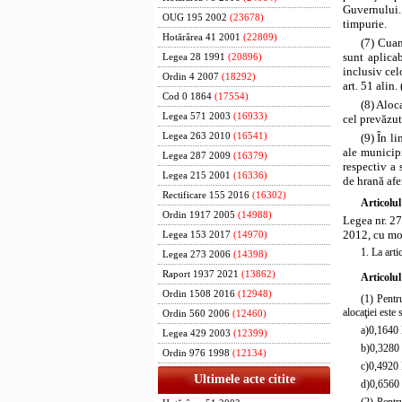
Guvernului.
OUG 195 2002
(23678)
timpurie.
Hotărârea 41 2001
(22809)
(7) Cuan
sunt aplicab
Legea 28 1991
(20896)
inclusiv cel
Ordin 4 2007
(18292)
art. 51 alin
Cod 0 1864
(17554)
(8) Aloc
Legea 571 2003
(16933)
cel prevăzut
(9) În l
Legea 263 2010
(16541)
ale municipi
Legea 287 2009
(16379)
respectiv a 
Legea 215 2001
(16336)
de hrană afer
Rectificare 155 2016
(16302)
Articolul
Ordin 1917 2005
(14988)
Legea nr. 27
2012, cu mod
Legea 153 2017
(14970)
1. La arti
Legea 273 2006
(14398)
Raport 1937 2021
(13862)
Articolul
Ordin 1508 2016
(12948)
(1) Pentr
alocaţiei este
Ordin 560 2006
(12460)
a)
0,1640 
Legea 429 2003
(12399)
b)
0,3280 
Ordin 976 1998
(12134)
c)
0,4920 
Ultimele acte citite
d)
0,6560 
(2) Pentr