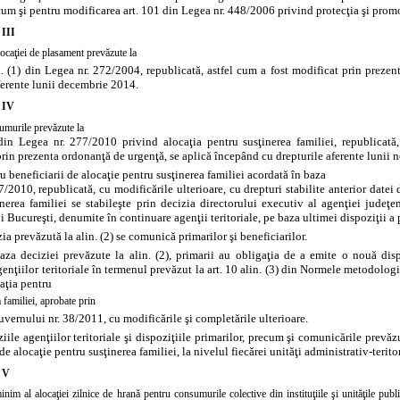
ecum şi pentru modificarea
art. 101 din Legea nr. 448/2006 privind protecţia şi prom
 III
locaţiei de plasament prevăzute la
n. (1) din Legea nr. 272/2004, republicată, astfel cum a fost modificat prin prez
ferente lunii decembrie 2014.
l IV
umurile prevăzute la
 din Legea nr. 277/2010 privind alocaţia pentru susţinerea familiei, republicată,
rin prezenta ordonanţă de urgenţă, se aplică începând cu drepturile aferente lunii 
ru beneficiarii de alocaţie pentru susţinerea familiei acordată în baza
7/2010, republicată, cu modificările ulterioare, cu drepturi stabilite anterior dat
nerea familiei se stabileşte prin decizia directorului executiv al agenţiei judeţen
 Bucureşti, denumite în continuare agenţii teritoriale, pe baza ultimei dispoziţii a 
zia prevăzută la alin. (2) se comunică primarilor şi beneficiarilor.
aza deciziei prevăzute la alin. (2), primarii au obligaţia de a emite o nouă di
nţiilor teritoriale în termenul prevăzut la art. 10 alin. (3) din Normele metodolog
aţia pentru
 familiei, aprobate prin
vernului nr. 38/2011, cu modificările şi completările ulterioare.
ziile agenţiilor teritoriale şi dispoziţiile primarilor, precum şi comunicările prevăzu
de alocaţie pentru susţinerea familiei, la nivelul fiecărei unităţi administrativ-terito
l V
nim al alocaţiei zilnice de hrană pentru consumurile colective din instituţiile şi unităţile publ