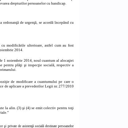
ovarea drepturilor persoanelor cu handicap.
enta ordonanţă de urgenţă, se acordă începând cu
 cu modificările ulterioare, astfel cum au fost
noiembrie 2014.
ei de 1 noiembrie 2014, noul cuantum al alocaţiei
e pentru plăţi şi inspecţie socială, respectiv a
primarului.
spoziţie de modificare a cuantumului pe care o
ice de aplicare a prevederilor Legii nr. 277/2010
te la alin. (3) şi (4) se emit colectiv pentru toţi
riale.“
ice şi private de asistenţă socială destinate persoanelor