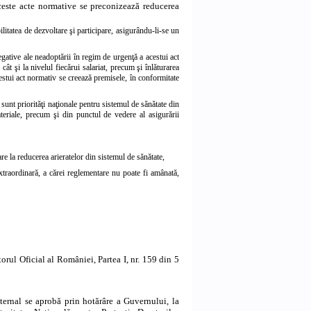
aceste acte normative se preconizează reducerea
litatea de dezvoltare şi participare, asigurându-li-se un
egative ale neadoptării în regim de urgenţă a acestui act
cât şi la nivelul fiecărui salariat, precum şi înlăturarea
acestui act normativ se creează premisele, în conformitate
 sunt priorităţi naţionale pentru sistemul de sănătate din
materiale, precum şi din punctul de vedere al asigurării
 la reducerea arieratelor din sistemul de sănătate,
extraordinară, a cărei reglementare nu poate fi amânată,
rul Oficial al României, Partea I, nr. 159 din 5
maternal se aprobă prin hotărâre a Guvernului, la