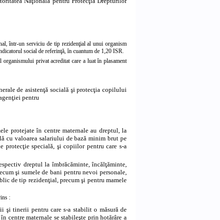
toritatea Naţională pentru Protecţia Drepturilor
al, într-un serviciu de tip rezidenţial al unui organism
a indicatorul social de referinţă, în cuantum de 1,20 ISR.
al organismului privat acreditat care a luat în plasament
nerale de asistenţă socială şi protecţia copilului
 agenţiei pentru
mele protejate în centre maternale au dreptul, la
ală cu valoarea salariului de bază minim brut pe
de protecţie specială, şi copiilor pentru care s-a
respectiv dreptul la îmbrăcăminte, încălţăminte,
 precum şi sumele de bani pentru nevoi personale,
public de tip rezidenţial, precum şi pentru mamele
ins
:
i şi tinerii pentru care s-a stabilit o măsură de
în centre maternale se stabileşte prin hotărâre a