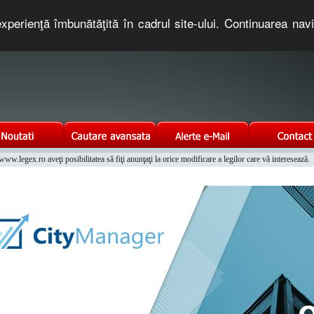
xperienţă îmbunătăţită în cadrul site-ului. Continuarea nav
e romaneasca. Un serviciu oferit gratuit de TNT COMPUTERS
w.legex.ro aveţi posibilitatea să fiţi anunţaţi la orice modificare a legilor care vă interesează.
Integrat al Parcului Auto