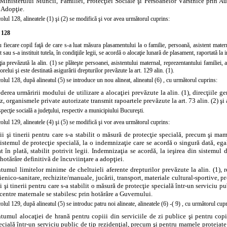
inisterului Muncii, Familiei, Protecţiei Sociale şi Persoanelor Vârstnice prin Au
 Adopţie.
colul 128, alineatele
(1)
şi
(2)
se modifică şi vor avea următorul cuprins:
 128
u fiecare copil faţă de care s-a luat măsura plasamentului la o familie, persoană, asistent matern
t sau s-a instituit tutela, în condiţiile legii, se acordă o alocaţie lunară de plasament, raportată l
ia prevăzută la alin. (1) se plăteşte persoanei, asistentului maternal, reprezentantului familiei, 
orelui şi este destinată asigurării drepturilor prevăzute la art. 129 alin. (1).
colul 128, după alineatul (5) se introduce un nou alineat,
alineatul (6)
, cu următorul cuprins:
ederea urmăririi modului de utilizare a alocaţiei prevăzute la alin. (1), direcţiile ge
z, organismele private autorizate transmit rapoartele prevăzute la art. 73 alin. (2) şi
nspecţie socială a judeţului, respectiv a municipiului Bucureşti.
colul 129, alineatele
(4)
şi
(5)
se modifică şi vor avea următorul cuprins:
ii şi tinerii pentru care s-a stabilit o măsură de protecţie specială, precum şi ma
sistemul de protecţie specială, la o indemnizaţie care se acordă o singură dată, eg
at în plată, stabilit potrivit legii. Indemnizaţia se acordă, la ieşirea din sistemul 
hotărâre definitivă de încuviinţare a adopţiei.
tumul limitelor minime de cheltuieli aferente drepturilor prevăzute la alin. (1), 
ienico-sanitare, rechizite/manuale, jucării, transport, materiale cultural-sportive,
i şi tinerii pentru care s-a stabilit o măsură de protecţie specială într-un serviciu 
 centre maternale se stabilesc prin hotărâre a Guvernului.
colul 129, după alineatul (5) se
introduc
patru noi alineate, alineatele
(6)
-(
9)
, cu următorul
cupr
tumul alocaţiei de hrană pentru copiii din serviciile de zi publice şi pentru copii
ecială într-un serviciu public de tip rezidenţial, precum şi pentru mamele protejate 