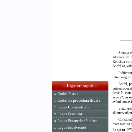
Situaţia 
adoptării de 
România se co
Astfel că, val
Indiferent
între categorii
Astfel, po
Legaturi rapide
ţară european
decât în toat
Codul Fiscal
severă“, cu ma
Codul de procedura fiscala
având conseci
Legea Contabilitatii
Statul tre
să intervină pr
Legea Pensiilor
Considerâ
Legea Finantelor Publice
mică măsură pr
Legea Insolventei
Legii nr. 27