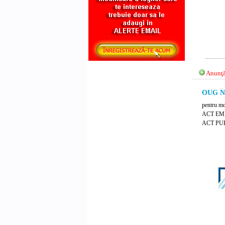
Anunţă
OUG Nr
pentru mo
ACT EMI
ACT PUB