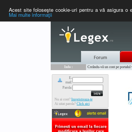
Acest site foloseşte cookie-uri pentru a vă asigura o e
Mai multe informaţii
Nou :
Legex.ro - portal de legislati
Info :
Creându-vă un cont pe portalul ww
Info :
www.tntauto.ro - Managementul 
E-
mail:
Parola:
Nu ai cont?
Inregistreaza-te
Ai uitat parola?
Click aici