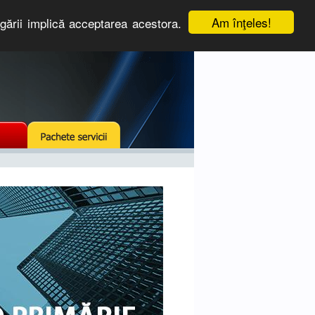
Am înţeles!
igării implică acceptarea acestora.