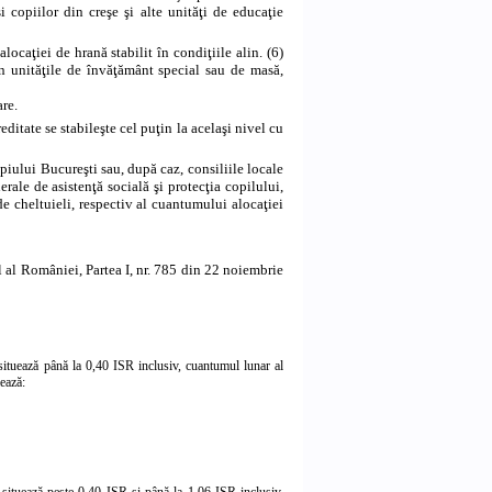
 copiilor din creşe şi alte unităţi de educaţie
locaţiei de hrană stabilit în condiţiile alin. (6)
 în unităţile de învăţământ special sau de masă,
are.
ditate se stabileşte cel puţin la acelaşi nivel cu
ipiului Bucureşti sau, după caz, consiliile locale
rale de asistenţă socială şi protecţia copilului,
e cheltuieli, respectiv al cuantumului alocaţiei
l al României, Partea I, nr. 785 din 22 noiembrie
 situează până la 0,40 ISR inclusiv, cuantumul lunar al
mează:
e situează peste 0,40 ISR şi până la 1,06 ISR inclusiv,