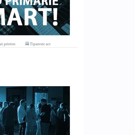
ui prieten
Tipareste act