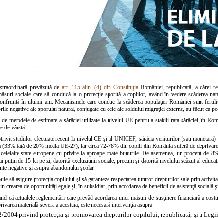
extraordinară prevăzută de
art. 115 alin. (4) din Constituţia
României, republicată, a cărei re
măsuri sociale care să conducă la o protecţie sporită a copiilor, având în vedere scăderea nata
nfruntă în ultimii ani. Mecanismele care conduc la scăderea populaţiei României sunt fertilita
orile negative ale sporului natural, conjugate cu cele ale soldului migraţiei externe, au făcut ca po
 de metodele de estimare a sărăciei utilizate la nivelul UE pentru a stabili rata sărăciei, în Româ
le de vârstă.
trivit studiilor efectuate recent la nivelul CE şi al UNICEF, sărăcia veniturilor (sau monetară) 
ă (33% faţă de 20% media UE-27), iar circa 72-78% din copiii din România suferă de deprivare m
e celelalte state europene cu privire la aproape toate bunurile. De asemenea, un procent de 8%
i puţin de 15 lei pe zi, datorită excluziunii sociale, precum şi datorită nivelului scăzut al educaţi
nţe negative şi asupra abandonului şcolar.
buie să asigure protecţia copilului şi să garanteze respectarea tuturor drepturilor sale prin activitate
in crearea de oportunităţi egale şi, în subsidiar, prin acordarea de beneficii de asistenţă socială ş
nd că actualele reglementări care prevăd acordarea unor măsuri de susţinere financiară a costuri
ivarea materială severă a acestuia, este necesară intervenţia asupra
2/2004 privind protecţia şi promovarea drepturilor copilului, republicată, şi a
Legii