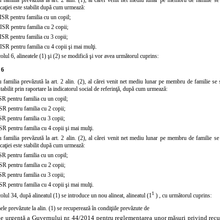
aţiei este stabilit după cum urmează:
ISR pentru familia cu un copil;
ISR pentru familia cu 2 copii;
ISR pentru familia cu 3 copii;
ISR pentru familia cu 4 copii şi mai mulţi.
colul 6, alineatele
(1)
şi
(2)
se modifică şi vor avea următorul cuprins:
 6
u familia prevăzută la art. 2 alin. (2), al cărei venit net mediu lunar pe membru de familie se
 stabilit prin raportare la indicatorul social de referinţă, după cum urmează:
SR pentru familia cu un copil;
SR pentru familia cu 2 copii;
SR pentru familia cu 3 copii;
SR pentru familia cu 4 copii şi mai mulţi.
u familia prevăzută la art. 2 alin. (2), al cărei venit net mediu lunar pe membru de familie s
aţiei este stabilit după cum urmează:
SR pentru familia cu un copil;
SR pentru familia cu 2 copii;
SR pentru familia cu 3 copii;
SR pentru familia cu 4 copii şi mai mulţi.
1
colul 34, după alineatul (1) se introduce un nou alineat,
alineatul (1
)
, cu următorul cuprins:
le prevăzute la alin. (1) se recuperează în condiţiile prevăzute de
e urgenţă a Guvernului nr. 44/2014 pentru reglementarea unor măsuri privind recupe