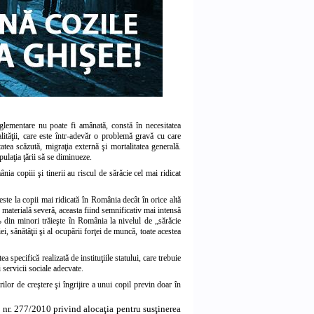
glementare nu poate fi amânată, constă în necesitatea
lităţii, care este într-adevăr o problemă gravă cu care
tea scăzută, migraţia externă şi mortalitatea generală.
pulaţia ţării să se diminueze.
nia copiii şi tinerii au riscul de sărăcie cel mai ridicat
este la copii mai ridicată în România decât în orice altă
aterială severă, aceasta fiind semnificativ mai intensă
 din minori trăieşte în România la nivelul de „sărăcie
ei, sănătăţii şi al ocupării forţei de muncă, toate acestea
a specifică realizată de instituţiile statului, care trebuie
i servicii sociale adecvate.
lor de creştere şi îngrijire a unui copil previn doar în
 nr. 277/2010 privind alocaţia pentru susţinerea