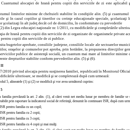
 Cuantumul alocaţiei de hrană pentru copiii din serviciile de zi este aplicabil şi
tumul limitelor minime de cheltuieli stabilite în condiţiile alin. (5) şi cuantumul a
ile şi în cazul copiilor şi tinerilor cu cerinţe educaţionale speciale, şcolarizaţi
or şcolarizaţi în alt judeţ decât cel de domiciliu, în conformitate cu prevederile
. (2) din Legea educaţiei naţionale nr. 1/2011, cu modificările şi completările ulterio
aţia de hrană pentru copiii din serviciile de zi organizate de organismele private acre
 pentru copiii din serviciile de zi publice.
imita bugetelor aprobate, consiliile judeţene, consiliile locale ale sectoarelor munic
ilor, oraşelor şi comunelor pot aproba, prin hotărâre, la propunerea direcţiilor gene
serviciilor publice de asistenţă socială, un cuantum mai mare al limitelor minime d
ente drepturilor stabilite conform prevederilor alin. (5) şi (6).
 II
7/2010 privind alocaţia pentru susţinerea familiei, republicată în Monitorul Oficia
ificările ulterioare, se modifică şi se completează după cum urmează:
colul 5, alineatele
(1)
şi
(2)
se modifică şi vor avea următorul cuprins:
 5
u familia prevăzută la art. 2 alin. (1), al cărei venit net mediu lunar pe membru de familie se
 stabilit prin raportare la indicatorul social de referinţă, denumit în continuare ISR, după cum ur
ISR pentru familia cu un copil;
ISR pentru familia cu 2 copii;
ISR pentru familia cu 3 copii;
ISR pentru familia cu 4 copii şi mai mulţi.
u familia prevăzută la art. 2 alin. (1), al cărei venit net mediu lunar pe membru de familie s