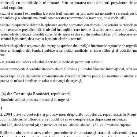
epublicată, cu modificările ulterioare. Prin majorarea unor drepturi prevăzute de 
ândul copiilor.
rezintă o resursă extraordinară, o adevărată valoare, iar prin acest act normativ se creează posibi
mai sănătos şi o educaţie mai bună, toate acestea reprezentând o investiţie, nu o cheltuială.
edere interpretările diferite în aplicarea actelor normative din domeniul salarizării şi efectele n
um crearea de prejudicii atât la nivelul instituţiilor care trebuie să aplice aceste acte normative, 
ca instanţele de judecată învestite cu astfel de speţe să dea soluţii contradictorii, prin adoptarea 
tehnică legislativă, de a avea o legislaţie clară şi coerentă.
edere că spitalele regionale de urgenţă şi spitalele din unităţile funcţionale regionale de urgenţă
ere al finanţării din fonduri publice a serviciilor medicale, al investiţiilor şi al dotărilor 
ane,
 asigurării unui acces echitabil la serviciile medicale pentru toţi cetăţenii,
vedere prevederile Acordului stand-by dintre România şi Fondul Monetar Internaţional, referitoare
erarea faptului că elementele sus-menţionate vizează un interes public şi constituie o situaţie 
tarea de măsuri imediate pe calea ordonanţei de urgenţă,
n. (4) din Constituţia României, republicată,
României adoptă prezenta ordonanţă de urgenţă.
 I
2/2004 privind protecţia şi promovarea drepturilor copilului, republicată în Monito
 cu modificările ulterioare, se modifică şi se completează după cum urmează:
colul 122, după alineatul (4) se introduce un nou alineat,
alineatul (5)
, cu următorul cuprins:
iţiile de obţinere a atestatului, procedurile de atestare şi statutul asistentului 