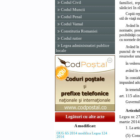
Codul Civil
familiei, r
sărăciei în r
Codul Muncii
Copiii rep
Codul Penal
stil de viaţă 
Codul Vamal
Având în v
normativ, prec
Constitutia Romaniei
posibilităţii 
Codul rutier
cu normele de 
Legea administratiei publice
Având în v
locale
punctul de ved
resurselor um
în vederea
având în 
în consid
impunând adop
în temeiul
art. 115 ali
Guvernul 
Articolul
Legea nr. 27
Legături cu alte acte
martie 2014,
A modificat:
1. La arti
OUG 65 2014 modifica Legea 124
(5) Cond
2014