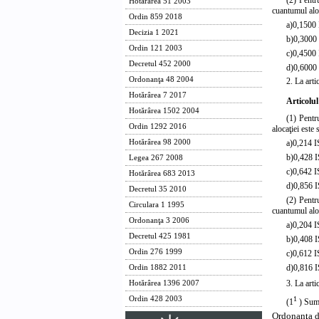
Hotărârea 51 2003
cuantumul aloc
Ordin 859 2018
a)
0,1500 
Decizia 1 2021
b)
0,3000 
Ordin 121 2003
c)
0,4500 
Decretul 452 2000
d)
0,6000 
Ordonanţa 48 2004
2. La arti
Hotărârea 7 2017
Articolul
Hotărârea 1502 2004
(1) Pentr
Ordin 1292 2016
alocaţiei este
a)
0,214 I
Hotărârea 98 2000
b)
0,428 I
Legea 267 2008
c)
0,642 I
Hotărârea 683 2013
d)
0,856 I
Decretul 35 2010
(2) Pentr
Circulara 1 1995
cuantumul aloc
Ordonanţa 3 2006
a)
0,204 I
Decretul 425 1981
b)
0,408 I
Ordin 276 1999
c)
0,612 I
d)
0,816 I
Ordin 1882 2011
3. La arti
Hotărârea 1396 2007
1
Ordin 428 2003
(1
) Sume
Ordonanţa d