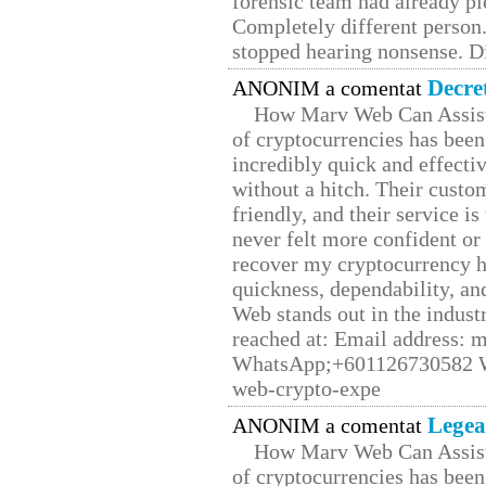
forensic team had already pie
Completely different person
stopped hearing nonsense. Di
Decre
ANONIM a comentat
How Marv Web Can Assist
of cryptocurrencies has be
incredibly quick and effecti
without a hitch. Their custo
friendly, and their service i
never felt more confident or
recover my cryptocurrency h
quickness, dependability, an
Web stands out in the indus
reached at: Email address:
WhatsApp;+601126730582 W
web-crypto-expe
Legea
ANONIM a comentat
How Marv Web Can Assist
of cryptocurrencies has be