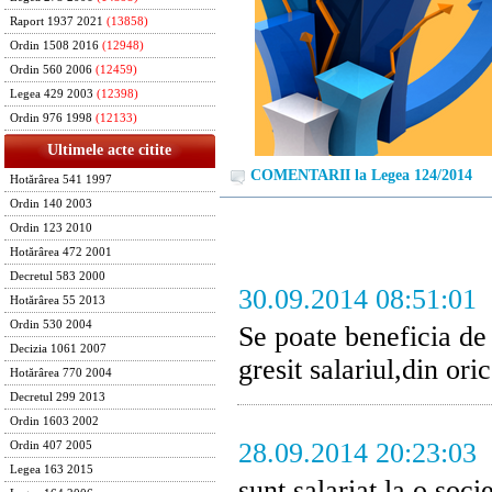
Raport 1937 2021
(13858)
Ordin 1508 2016
(12948)
Ordin 560 2006
(12459)
Legea 429 2003
(12398)
Ordin 976 1998
(12133)
Ultimele acte citite
COMENTARII la Legea 124/2014
Hotărârea 541 1997
Ordin 140 2003
Ordin 123 2010
Hotărârea 472 2001
Decretul 583 2000
30.09.2014 08:51:01
Hotărârea 55 2013
Ordin 530 2004
Se poate beneficia de 
Decizia 1061 2007
gresit salariul,din o
Hotărârea 770 2004
Decretul 299 2013
Ordin 1603 2002
28.09.2014 20:23:03
Ordin 407 2005
Legea 163 2015
sunt salariat la o soci