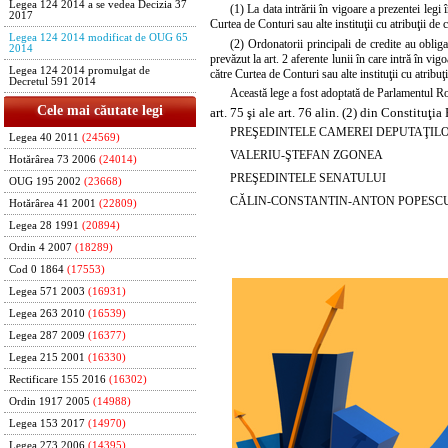
Legea 124 2014 a se vedea Decizia 37
(1) La data intrării în vigoare a prezentei legi
2017
Curtea de Conturi sau alte instituţii cu atribuţii de 
Legea 124 2014 modificat de OUG 65
(2) Ordonatorii principali de credite au obliga
2014
prevăzut la
art. 2
aferente lunii în care intră în vi
Legea 124 2014 promulgat de
către Curtea de Conturi sau alte instituţii cu atribuţi
Decretul 591 2014
Această lege a fost adoptată de Parlamentul Româ
Cele mai căutate legi
art. 75 şi ale art. 76 alin. (2) din Constituţi
PREŞEDINTELE CAMEREI DEPUTAŢIL
Legea 40 2011
(24569)
VALERIU-ŞTEFAN ZGONEA
Hotărârea 73 2006
(24014)
PREŞEDINTELE SENATULUI
OUG 195 2002
(23668)
CĂLIN-CONSTANTIN-ANTON POPESC
Hotărârea 41 2001
(22809)
Legea 28 1991
(20894)
Ordin 4 2007
(18289)
Cod 0 1864
(17553)
Legea 571 2003
(16931)
Legea 263 2010
(16539)
Legea 287 2009
(16377)
Legea 215 2001
(16330)
Rectificare 155 2016
(16302)
Ordin 1917 2005
(14988)
Legea 153 2017
(14970)
Legea 273 2006
(14395)