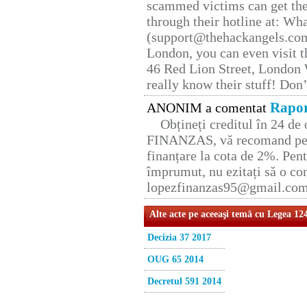
scammed victims can get the
through their hotline at: W
(support@thehackangels.com
London, you can even visit th
46 Red Lion Street, London
really know their stuff! Don’
Rapor
ANONIM a comentat
Obțineți creditul în 24 d
FINANZAS, vă recomand pent
finanțare la cota de 2%. Pent
împrumut, nu ezitați să o con
lopezfinanzas95@gmail.co
Alte acte pe aceeaşi temă cu Legea 12
Decizia 37 2017
OUG 65 2014
Decretul 591 2014