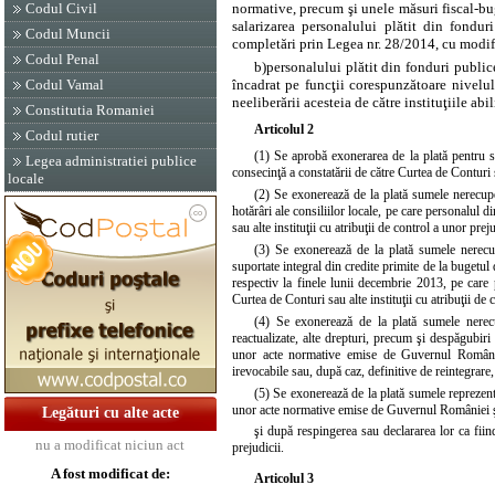
normative, precum şi unele măsuri fiscal-bu
Codul Civil
salarizarea personalului plătit din fondu
Codul Muncii
completări prin
Legea nr. 28/2014, cu modifi
Codul Penal
b)
personalului plătit din fonduri publi
încadrat pe funcţii corespunzătoare nivelul
Codul Vamal
neeliberării acesteia de către instituţiile abil
Constitutia Romaniei
Articolul 2
Codul rutier
(1) Se aprobă exonerarea de la plată pentru s
Legea administratiei publice
consecinţă a constatării de către Curtea de Conturi sa
locale
(2) Se exonerează de la plată sumele nerecuper
hotărâri ale consiliilor locale, pe care personalul d
sau alte instituţii cu atribuţii de control a unor preju
(3) Se exonerează de la plată sumele nerecupe
suportate integral din credite primite de la bugetul
respectiv la finele lunii decembrie 2013, pe care p
Curtea de Conturi sau alte instituţii cu atribuţii de 
(4) Se exonerează de la plată sumele nerecup
reactualizate, alte drepturi, precum şi despăgubiri 
unor acte normative emise de Guvernul României ş
irevocabile sau, după caz, definitive de reintegrare, 
(5) Se exonerează de la plată sumele reprezentân
unor acte normative emise de Guvernul României şi 
Legături cu alte acte
şi după respingerea sau declararea lor ca fiind
nu a modificat niciun act
prejudicii.
A fost modificat de:
Articolul 3