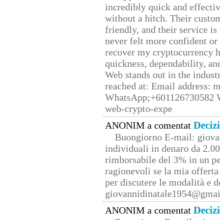
incredibly quick and effecti
without a hitch. Their custo
friendly, and their service i
never felt more confident or
recover my cryptocurrency h
quickness, dependability, an
Web stands out in the indus
reached at: Email address:
WhatsApp;+601126730582 W
web-crypto-expe
Deciz
ANONIM a comentat
Buongiorno E-mail: giova
individuali in denaro da 2.00
rimborsabile del 3% in un pe
ragionevoli se la mia offerta
per discutere le modalità e 
giovannidinatale1954@­gmai
Deciz
ANONIM a comentat