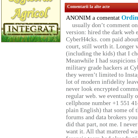
Comentarii la alte acte
Ordin
ANONIM a comentat
usually don’t comment on t
version: hired the dark web 
CyberH4cks. com paid about 
court, still worth it. Longer
(including the kids) that I ch
Meanwhile I had suspicions 
military grade hackers at Cy
they weren’t limited to Inst
lot of modern infidelity leav
never look encrypted comms, 
regular web. we eventually 
cellphone number +1 551 41
plain English) that some of t
forums and data brokers you 
did that part, not me. I neve
want it. All that mattered w