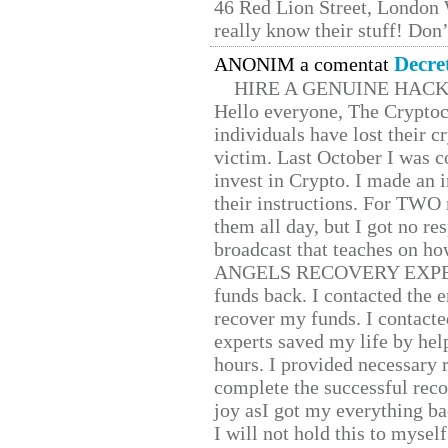
46 Red Lion Street, London
really know their stuff! Don’
Decre
ANONIM a comentat
HIRE A GENUINE HAC
Hello everyone, The Cryptocu
individuals have lost their c
victim. Last October I was 
invest in Crypto. I made an i
their instructions. For TWO 
them all day, but I got no re
broadcast that teaches on h
ANGELS RECOVERY EXPERT. H
funds back. I contacted the 
recover my funds. I contact
experts saved my life by hel
hours. I provided necessary 
complete the successful reco
joy asI got my everything bac
I will not hold this to myself