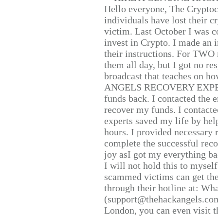
Hello everyone, The Cryptocu
individuals have lost their c
victim. Last October I was 
invest in Crypto. I made an i
their instructions. For TWO 
them all day, but I got no re
broadcast that teaches on h
ANGELS RECOVERY EXPERT. H
funds back. I contacted the 
recover my funds. I contact
experts saved my life by hel
hours. I provided necessary 
complete the successful reco
joy asI got my everything bac
I will not hold this to myself
scammed victims can get the
through their hotline at: W
(support@thehackangels.com
London, you can even visit th