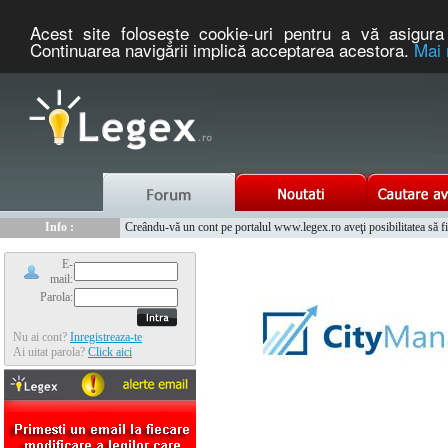
Acest site foloseşte cookie-uri pentru a vă asigura 
Continuarea navigării implică acceptarea acestora.
Mai 
Nou :
Legex.ro - portal de legislatie romaneasca. Un serviciu oferit g
Info :
Creându-vă un cont pe portalul www.legex.ro aveţi posibilitatea să fiţi
Info :
www.tntauto.ro - Managementul Integrat al Parcului Auto
E-
mail:
Parola:
Nu ai cont?
Inregistreaza-te
Ai uitat parola?
Click aici