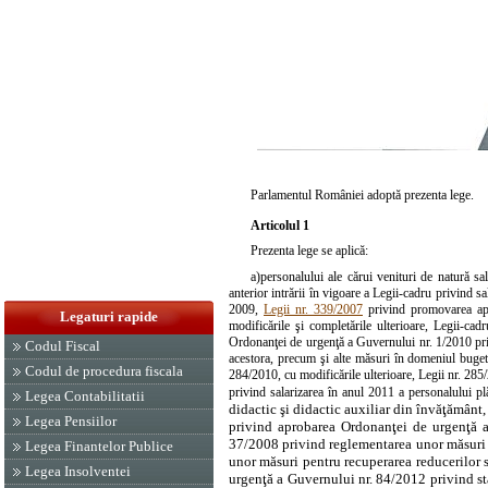
Parlamentul României adoptă prezenta lege.
Articolul 1
Prezenta lege se aplică:
a)
personalului ale cărui venituri de natură sal
anterior intrării în vigoare a Legii-cadru privind sa
2009,
Legii nr. 339/2007
privind promovarea aplic
Legaturi rapide
modificările şi completările ulterioare, Legii-cad
Ordonanţei de urgenţă a Guvernului nr. 1/2010
pri
Codul Fiscal
acestora, precum şi alte măsuri în domeniul bugetar
Codul de procedura fiscala
284/2010, cu modificările ulterioare,
Legii nr. 285
privind salarizarea în anul 2011 a personalului pl
Legea Contabilitatii
didactic şi didactic auxiliar din învăţământ,
Legea Pensiilor
privind aprobarea
Ordonanţei de urgenţă 
37/2008 privind reglementarea unor măsuri 
Legea Finantelor Publice
unor măsuri pentru recuperarea reducerilor s
Legea Insolventei
urgenţă a Guvernului nr. 84/2012 privind sta