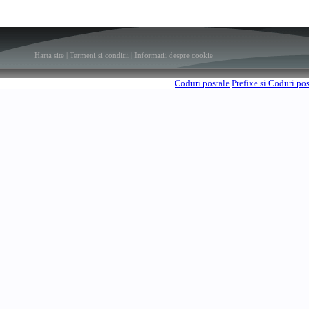
Harta site
|
Termeni si conditii
|
Informatii despre cookie
Coduri postale
Prefixe si Coduri po