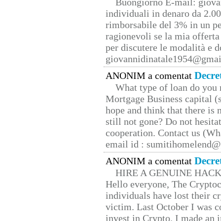
Buongiorno E-mail: giova
individuali in denaro da 2.00
rimborsabile del 3% in un pe
ragionevoli se la mia offerta
per discutere le modalità e 
giovannidinatale1954@­gmai
Decre
ANONIM a comentat
What type of loan do you 
Mortgage Business capital (s
hope and think that there is
still not gone? Do not hesita
cooperation. Contact us (W
email id : sumitihomelend
Decre
ANONIM a comentat
HIRE A GENUINE HAC
Hello everyone, The Cryptocu
individuals have lost their c
victim. Last October I was 
invest in Crypto. I made an i