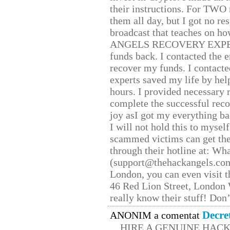
their instructions. For TWO 
them all day, but I got no re
broadcast that teaches on h
ANGELS RECOVERY EXPERT. H
funds back. I contacted the 
recover my funds. I contact
experts saved my life by hel
hours. I provided necessary 
complete the successful reco
joy asI got my everything bac
I will not hold this to myself
scammed victims can get the
through their hotline at: W
(support@thehackangels.com
London, you can even visit th
46 Red Lion Street, London
really know their stuff! Don’
Decre
ANONIM a comentat
HIRE A GENUINE HAC