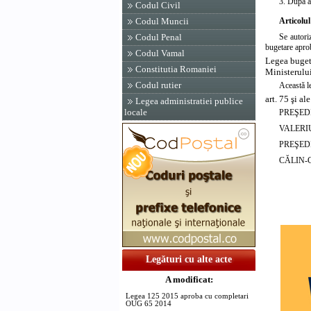
3. După
a
Codul Civil
Articolu
Codul Muncii
Se autori
Codul Penal
bugetare aprob
Codul Vamal
Legea buget
Constitutia Romaniei
Ministerului
Codul rutier
Această l
art. 75 şi al
Legea administratiei publice
locale
PREŞED
VALERI
PREŞED
CĂLIN-
Legături cu alte acte
A modificat:
Legea 125 2015 aproba cu completari
OUG 65 2014