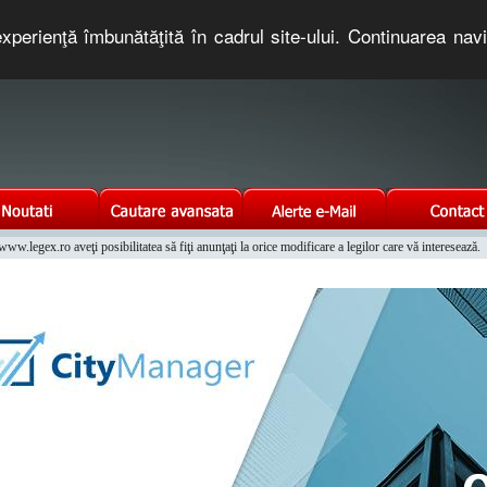
xperienţă îmbunătăţită în cadrul site-ului. Continuarea nav
e romaneasca. Un serviciu oferit gratuit de TNT COMPUTERS
w.legex.ro aveţi posibilitatea să fiţi anunţaţi la orice modificare a legilor care vă interesează.
Integrat al Parcului Auto