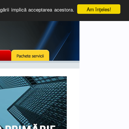
Am înţeles!
igării implică acceptarea acestora.