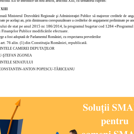
rticolul
XII se introduce un nou articol, articolul XIII, cu următorul cuprins:
l XIII
zează Ministerul Dezvoltării Regionale şi Administraţiei Publice să majoreze creditele de anga
ate pe acelaşi an, prin diminuarea corespunzătoare a creditelor de angajament preliminate pe an
ului de stat pe anul 2015 nr. 186/2014, la programul bugetar cod 1284 «Programul
 Finanţelor Publice modificările efectuate.
ege a fost adoptată de Parlamentul României, cu respectarea prevederilor
e art. 76 alin. (1) din Constituţia României, republicată.
INTELE CAMEREI DEPUTAŢILOR
U-ŞTEFAN ZGONEA
INTELE SENATULUI
CONSTANTIN-ANTON POPESCU-TĂRICEANU