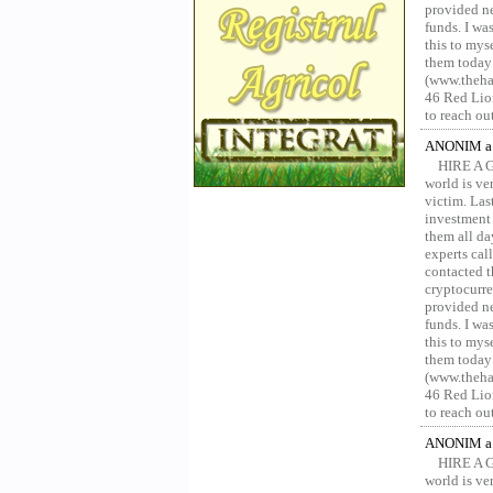
provided ne
funds. I was
this to mys
them today
(www.thehac
46 Red Lion
to reach ou
ANONIM a 
HIRE A 
world is ver
victim. Las
investment 
them all da
experts ca
contacted t
cryptocurre
provided ne
funds. I was
this to mys
them today
(www.thehac
46 Red Lion
to reach ou
ANONIM a 
HIRE A 
world is ver