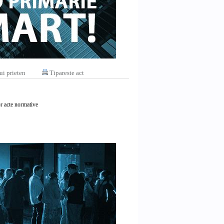
ui prieten
Tipareste act
r acte normative