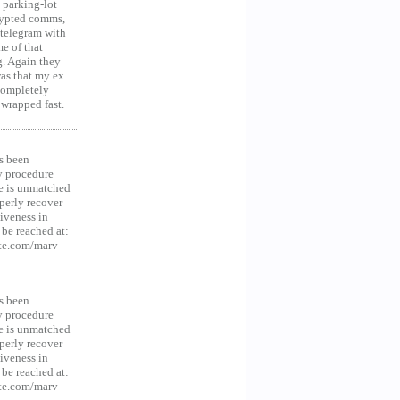
 parking-lot
crypted comms,
 telegram with
e of that
g. Again they
was that my ex
 Completely
 wrapped fast.
s been
y procedure
ce is unmatched
operly recover
iveness in
be reached at:
te.com/marv-
s been
y procedure
ce is unmatched
operly recover
iveness in
be reached at:
te.com/marv-