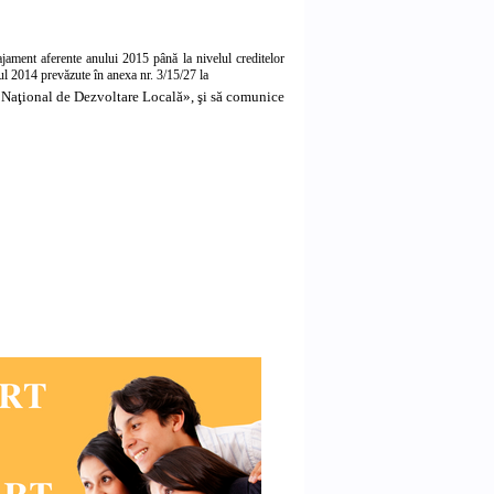
jament aferente anului 2015 până la nivelul creditelor
ul 2014 prevăzute în anexa nr. 3/15/27 la
 Naţional de Dezvoltare Locală», şi să comunice