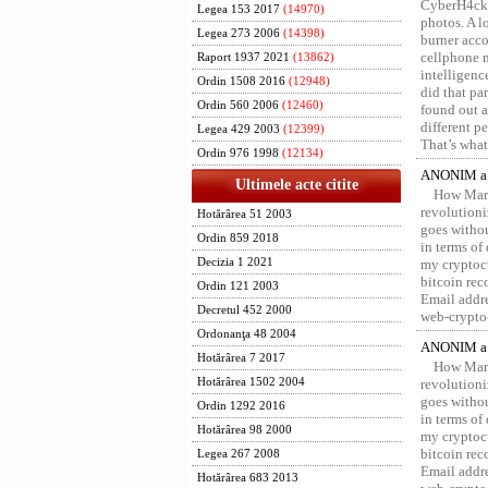
CyberH4cks 
Legea 153 2017
(14970)
photos. A l
Legea 273 2006
(14398)
burner acco
cellphone 
Raport 1937 2021
(13862)
intelligenc
Ordin 1508 2016
(12948)
did that pa
Ordin 560 2006
(12460)
found out a
different p
Legea 429 2003
(12399)
That’s what 
Ordin 976 1998
(12134)
ANONIM a 
Ultimele acte citite
How Marv
revolution
Hotărârea 51 2003
goes withou
Ordin 859 2018
in terms of
Decizia 1 2021
my cryptocu
bitcoin re
Ordin 121 2003
Email addr
Decretul 452 2000
web-crypto
Ordonanţa 48 2004
ANONIM a 
Hotărârea 7 2017
How Marv
Hotărârea 1502 2004
revolution
goes withou
Ordin 1292 2016
in terms of
Hotărârea 98 2000
my cryptocu
bitcoin re
Legea 267 2008
Email addr
Hotărârea 683 2013