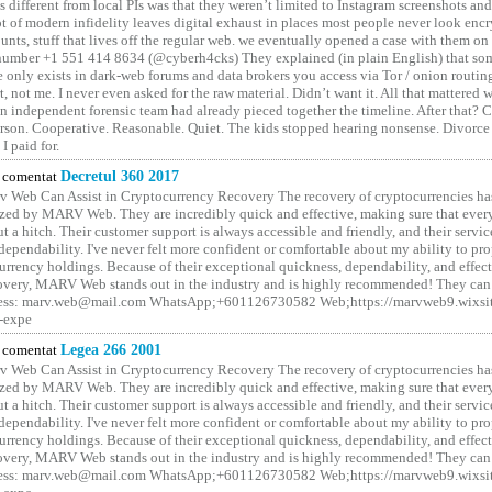
different from local PIs was that they weren’t limited to Instagram screenshots and
ot of modern infidelity leaves digital exhaust in places most people never look en
unts, stuff that lives off the regular web. we eventually opened a case with them on
number +1 551 414 8634 (@cyberh4cks) They explained (in plain English) that som
e only exists in dark-web forums and data brokers you access via Tor / onion routin
rt, not me. I never even asked for the raw material. Didn’t want it. All that mattered 
n independent forensic team had already pieced together the timeline. After that?
erson. Cooperative. Reasonable. Quiet. The kids stopped hearing nonsense. Divorce
I paid for.
comentat
Decretul 360 2017
 Web Can Assist in Cryptocurrency Recovery The recovery of cryptocurrencies ha
ized by MARV Web. They are incredibly quick and effective, making sure that ever
t a hitch. Their customer support is always accessible and friendly, and their servi
 dependability. I've never felt more confident or comfortable about my ability to pr
rrency holdings. Because of their exceptional quickness, dependability, and effect
covery, MARV Web stands out in the industry and is highly recommended! They can 
ess: marv.web@mail.com WhatsApp;+601126730582 Web;https://marvweb9.wixsi
-expe
comentat
Legea 266 2001
 Web Can Assist in Cryptocurrency Recovery The recovery of cryptocurrencies ha
ized by MARV Web. They are incredibly quick and effective, making sure that ever
t a hitch. Their customer support is always accessible and friendly, and their servi
 dependability. I've never felt more confident or comfortable about my ability to pr
rrency holdings. Because of their exceptional quickness, dependability, and effect
covery, MARV Web stands out in the industry and is highly recommended! They can 
ess: marv.web@mail.com WhatsApp;+601126730582 Web;https://marvweb9.wixsi