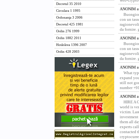
web-crypto
Decretul 35 2010
ANONIM a 
Circulara 1 1995
Buongior
Ordonanţa 3 2006
con un tass
ragionevoli
Decretul 425 1981
da fornire.
Ordin 276 1999
ANONIM a 
Ordin 1882 2011
Buongior
Hotărârea 1396 2007
con un tass
Ordin 428 2003
ragionevoli
da fornire.
ANONIM a 
What type
expand your
still not g
number +91
ANONIM a 
HIRE A 
world is ver
victim. Las
investment 
them all da
experts ca
contacted t
cryptocurre