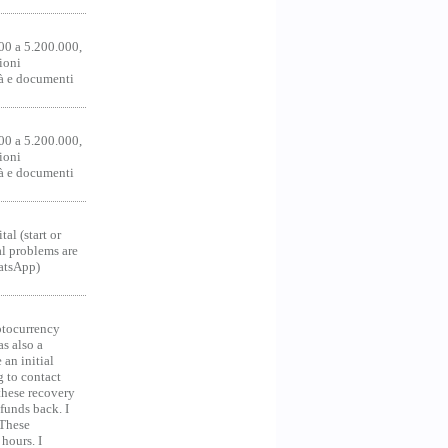
00 a 5.200.000,
ioni
tà e documenti
00 a 5.200.000,
ioni
tà e documenti
al (start or
al problems are
hatsApp)
ocurrency
as also a
an initial
g to contact
 these recovery
unds back. I
 These
hours. I