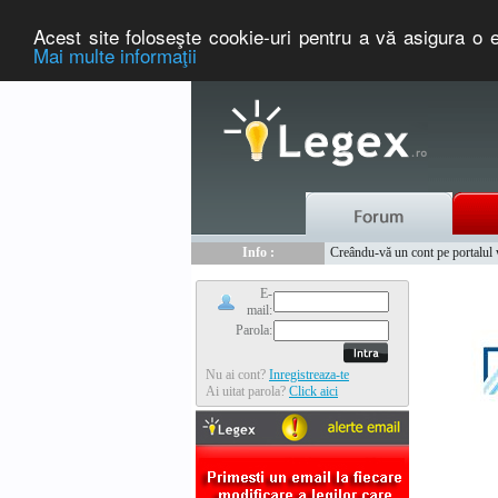
Acest site foloseşte cookie-uri pentru a vă asigura o e
Mai multe informaţii
Nou :
Legex.ro - portal de legislati
Info :
Creându-vă un cont pe portalul ww
Info :
www.tntauto.ro - Managementul 
E-
mail:
Parola:
Nu ai cont?
Inregistreaza-te
Ai uitat parola?
Click aici