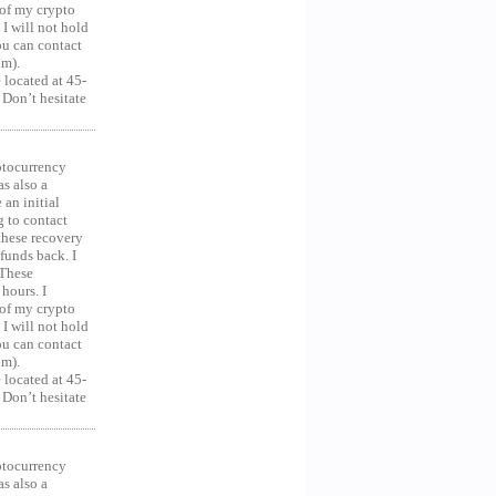
 of my crypto
 I will not hold
you can contact
om).
 located at 45-
 Don’t hesitate
ocurrency
as also a
an initial
g to contact
 these recovery
unds back. I
 These
hours. I
 of my crypto
 I will not hold
you can contact
om).
 located at 45-
 Don’t hesitate
ocurrency
as also a