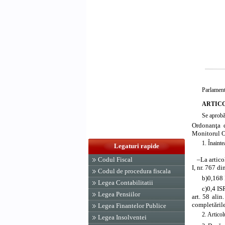
Parlament
ARTICO
Se aprob
Ordonanţa d
Monitorul Of
1. Înaint
Legaturi rapide
–
La
artico
Codul Fiscal
I, nr. 767 d
Codul de procedura fiscala
b)
0,168 
Legea Contabilitatii
c)
0,4 IS
Legea Pensiilor
art. 58 alin
completările
Legea Finantelor Publice
2.
Articol
Legea Insolventei