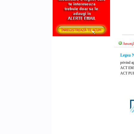
Anunţă
Legea N
privind a
ACT EMIS
ACT PUB