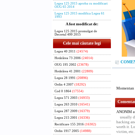
Legea 125 2015 aproba cu modificari
OUG 65 2014
Legea 125 2015 modifica Legea 61
1993
A fost modificat de:
Legea 125 2015 promulgat de
Decretul 499 2015
Cele mai căutate legi
Legea 40 2011
(24574)
Hotărârea 73 2006
(24014)
COMENT
OUG 195 2002
(23678)
Hotărârea 41 2001
(22809)
Legea 28 1991
(20896)
Ordin 4 2007
(18292)
Momentan n
Cod 0 1864
(17554)
Legea 571 2003
(16933)
Comentari
Legea 263 2010
(16541)
Legea 287 2009
(16379)
ANONIM a 
usually d
Legea 215 2001
(16336)
hacking and
Rectificare 155 2016
(16302)
worth it. L
Ordin 1917 2005
(14988)
victim, etc