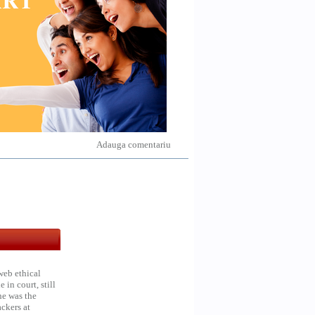
Adauga comentariu
web ethical
in court, still
he was the
ckers at