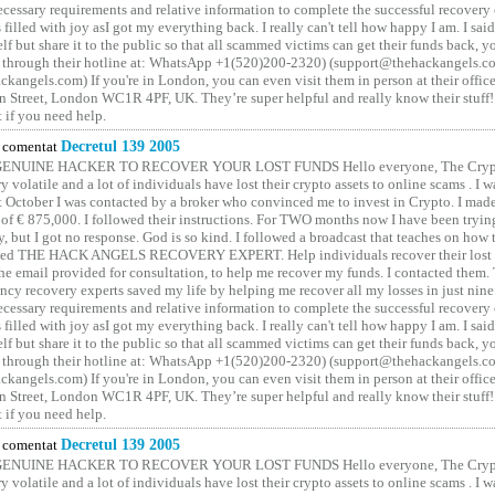
cessary requirements and relative information to complete the successful recovery
 filled with joy asI got my everything back. I really can't tell how happy I am. I said
elf but share it to the public so that all scammed victims can get their funds back, 
 through their hotline at: WhatsApp +1(520)200-2320) (support@thehackangels.c
kangels.com) If you're in London, you can even visit them in person at their office
 Street, London WC1R 4PF, UK. They’re super helpful and really know their stuff!
t if you need help.
comentat
Decretul 139 2005
GENUINE HACKER TO RECOVER YOUR LOST FUNDS Hello everyone, The Crypt
y volatile and a lot of individuals have lost their crypto assets to online scams . I w
t October I was contacted by a broker who convinced me to invest in Crypto. I made 
of € 875,000. I followed their instructions. For TWO months now I have been tryin
y, but I got no response. God is so kind. I followed a broadcast that teaches on how
lled THE HACK ANGELS RECOVERY EXPERT. Help individuals recover their lost f
he email provided for consultation, to help me recover my funds. I contacted them.
ncy recovery experts saved my life by helping me recover all my losses in just nine 
cessary requirements and relative information to complete the successful recovery
 filled with joy asI got my everything back. I really can't tell how happy I am. I said
elf but share it to the public so that all scammed victims can get their funds back, 
 through their hotline at: WhatsApp +1(520)200-2320) (support@thehackangels.c
kangels.com) If you're in London, you can even visit them in person at their office
 Street, London WC1R 4PF, UK. They’re super helpful and really know their stuff!
t if you need help.
comentat
Decretul 139 2005
GENUINE HACKER TO RECOVER YOUR LOST FUNDS Hello everyone, The Crypt
y volatile and a lot of individuals have lost their crypto assets to online scams . I w