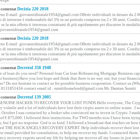
-expe
comentat
Decizia 220 2018
no E-mail: giovannidinatale1954@­gmail.­com Offerte individuali in denaro da 2.0
o di interesse è rimborsabile del 3% in un periodo compreso tra 2 e 30 anni. Condiz
 se la mia offerta ti interessa contattami di più rapidamente per discutere le modali
 giovannidinatale1954@­gmail.­com
comentat
Decizia 220 2018
no E-mail: giovannidinatale1954@­gmail.­com Offerte individuali in denaro da 2.0
o di interesse è rimborsabile del 3% in un periodo compreso tra 2 e 30 anni. Condiz
 se la mia offerta ti interessa contattami di più rapidamente per discutere le modali
 giovannidinatale1954@­gmail.­com
comentat
Decretul 358 1948
 of loan do you need? Personal loan Car loan Refinancing Mortgage Business capit
 business) Have you lost hope and think that there is no way out, but your financi
one? Do not hesitate to contact us for possible business cooperation. Contact us (W
8131851434 contact email id : sumitihomelend@gmail.com Mr. Damian Sumiti
comentat
Decretul 139 2005
GENUINE HACKER TO RECOVER YOUR LOST FUNDS Hello everyone, The Crypt
y volatile and a lot of individuals have lost their crypto assets to online scams . I w
t October I was contacted by a broker who convinced me to invest in Crypto. I made 
of € 875,000. I followed their instructions. For TWO months now I have been tryin
y, but I got no response. God is so kind. I followed a broadcast that teaches on how
lled THE HACK ANGELS RECOVERY EXPERT. Help individuals recover their lost f
he email provided for consultation, to help me recover my funds. I contacted them.
ncy recovery experts saved my life by helping me recover all my losses in just nine 