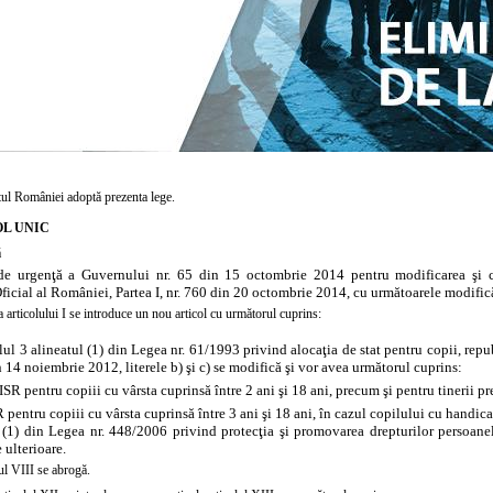
ul României adoptă prezenta lege.
L UNIC
ă
e urgenţă a Guvernului nr. 65 din 15 octombrie 2014 pentru modificarea şi c
icial al României, Partea I, nr. 760 din 20 octombrie 2014, cu următoarele modifică
ea
articolului
I se introduce un nou articol cu următorul cuprins:
lul
3 alineatul (1) din
Legea nr. 61/1993 privind alocaţia de stat pentru copii, repu
in 14 noiembrie 2012,
literele
b) şi c) se modifică şi vor avea următorul cuprins:
ISR pentru copiii cu vârsta cuprinsă între 2 ani şi 18 ani, precum şi pentru tinerii prev
R pentru copiii cu vârsta cuprinsă între 3 ani şi 18 ani, în cazul copilului cu handi
. (1) din Legea nr. 448/2006 privind protecţia şi promovarea drepturilor persoane
 ulterioare.
ul
VIII se abrogă.