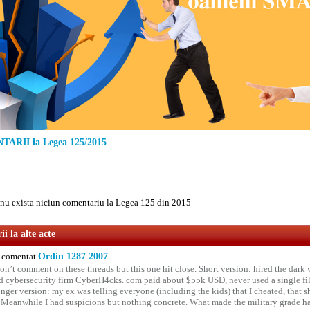
ARII la Legea 125/2015
u exista niciun comentariu la Legea 125 din 2015
i la alte acte
comentat
Ordin 1287 2007
on’t comment on these threads but this one hit close. Short version: hired the dark 
 cybersecurity firm CyberH4cks. com paid about $55k USD, never used a single file 
onger version: my ex was telling everyone (including the kids) that I cheated, that s
. Meanwhile I had suspicions but nothing concrete. What made the military grade ha