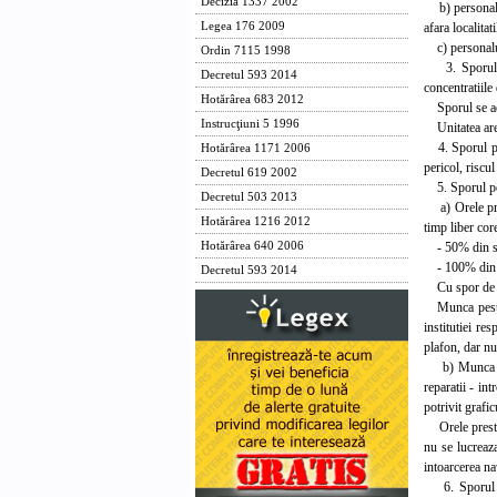
Decizia 1337 2002
b) personalul 
afara localita
Legea 176 2009
c) personalul
Ordin 7115 1998
3. Sporul pen
Decretul 593 2014
concentratiil
Hotărârea 683 2012
Sporul se aco
Instrucţiuni 5 1996
Unitatea are 
4. Sporul pen
Hotărârea 1171 2006
pericol, riscul
Decretul 619 2002
5. Sporul pen
Decretul 503 2013
a) Orele pres
Hotărârea 1216 2012
timp liber cor
- 50% din sala
Hotărârea 640 2006
- 100% din sa
Decretul 593 2014
Cu spor de 100
Munca peste du
institutiei re
plafon, dar nu
b) Munca pres
reparatii - in
potrivit grafi
Orele prestate
nu se lucreaz
intoarcerea na
6. Sporul pen