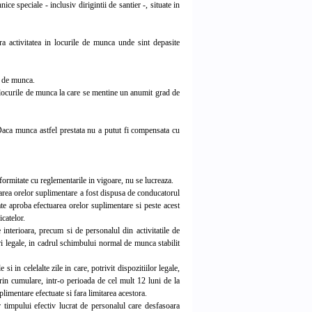
ce speciale - inclusiv dirigintii de santier -, situate in
 activitatea in locurile de munca unde sint depasite
e de munca.
 locurile de munca la care se mentine un anumit grad de
aca munca astfel prestata nu a putut fi compensata cu
formitate cu reglementarile in vigoare, nu se lucreaza.
area orelor suplimentare a fost dispusa de conducatorul
oate aproba efectuarea orelor suplimentare si peste acest
catelor.
nterioara, precum si de personalul din activitatile de
ori legale, in cadrul schimbului normal de munca stabilit
 in celelalte zile in care, potrivit dispozitiilor legale,
rin cumulare, intr-o perioada de cel mult 12 luni de la
limentare efectuate si fara limitarea acestora.
timpului efectiv lucrat de personalul care desfasoara