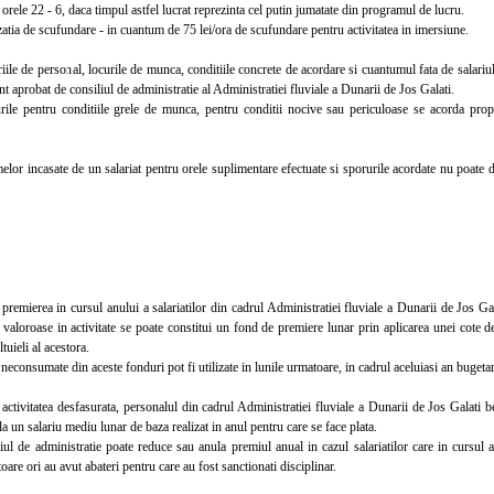
re orele 22 - 6, daca timpul astfel lucrat reprezinta cel putin jumatate din programul de lucru.
ia de scufundare - in cuantum de 75 lei/ora de scufundare pentru activitatea in imersiune.
e de personal, locurile de munca, conditiile concrete de acordare si cuantumul fata de salariul 
t aprobat de consiliul de administratie al Administratiei fluviale a Dunarii de Jos Galati.
 pentru conditiile grele de munca, pentru conditii nocive sau periculoase se acorda proport
or incasate de un salariat pentru orele suplimentare efectuate si sporurile acordate nu poate d
mierea in cursul anului a salariatilor din cadrul Administratiei fluviale a Dunarii de Jos Galat
 valoroase in activitate se poate constitui un fond de premiere lunar prin aplicarea unei cote 
ltuieli al acestora.
onsumate din aceste fonduri pot fi utilizate in lunile urmatoare, in cadrul aceluiasi an bugetar
ivitatea desfasurata, personalul din cadrul Administratiei fluviale a Dunarii de Jos Galati ben
la un salariu mediu lunar de baza realizat in anul pentru care se face plata.
 de administratie poate reduce sau anula premiul anual in cazul salariatilor care in cursul an
are ori au avut abateri pentru care au fost sanctionati disciplinar.