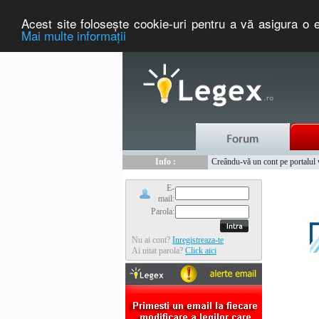
Acest site foloseşte cookie-uri pentru a vă asigura o e
Mai multe informaţii
Nou :
Legex.ro - portal de legislati
Info :
Creându-vă un cont pe portalul ww
Info :
www.tntauto.ro - Managementul 
E-
mail:
Parola:
Nu ai cont?
Inregistreaza-te
Ai uitat parola?
Click aici