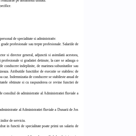
realizarile pe ansamblul unitatii.
pecifice.
ersonal de specialitate si administrativ.
e grade profesionale sau trepte profesionale. Salariile de
or si director general, adjunctii si asimilatii acestora,
i profesionale si gradatiei detinute, la care se adauga o
i de conducere indeplinite, de marimea subunitatilor sau
aza. Atributiile functiilor de executie se stabilesc de
dupa caz. Indemnizatia de conducere se stabileste anual de
tatele obtinute si cu raspunderea ce revine functiei de
consiliul de administratie al Administratiei fluviale a
administratie al Administratiei fluviale a Dunarii de Jos
inilor de serviciu.
rat in functii de specialitate poate primi un salariu de