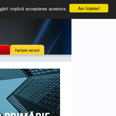
Am înţeles!
igării implică acceptarea acestora.