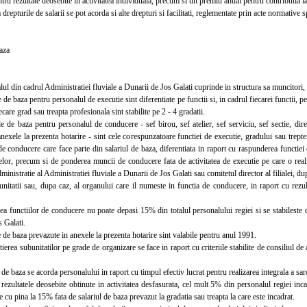
u rezultate deosebite in activitatea individuala, precum si un premiu anual pentru contributia la 
repturile de salarii se pot acorda si alte drepturi si facilitati, reglementate prin acte normative s
aza
 din cadrul Administratiei fluviale a Dunarii de Jos Galati cuprinde in structura sa muncitori, p
de baza pentru personalul de executie sint diferentiate pe functii si, in cadrul fiecarei functii, p
care grad sau treapta profesionala sint stabilite pe 2 - 4 gradatii.
de baza pentru personalul de conducere - sef birou, sef atelier, sef serviciu, sef sectie, direct
nexele la prezenta hotarire - sint cele corespunzatoare functiei de executie, gradului sau trepte
e conducere care face parte din salariul de baza, diferentiata in raport cu raspunderea functie
or, precum si de ponderea muncii de conducere fata de activitatea de executie pe care o realize
dministratie al Administratiei fluviale a Dunarii de Jos Galati sau comitetul director al filialei, 
nitatii sau, dupa caz, al organului care il numeste in functia de conducere, in raport cu rezul
unctiilor de conducere nu poate depasi 15% din totalul personalului regiei si se stabileste de 
 Galati.
de baza prevazute in anexele la prezenta hotarire sint valabile pentru anul 1991.
rea subunitatilor pe grade de organizare se face in raport cu criteriile stabilite de consiliul de 
e baza se acorda personalului in raport cu timpul efectiv lucrat pentru realizarea integrala a sarc
ultatele deosebite obtinute in activitatea desfasurata, cel mult 5% din personalul regiei incad
 cu pina la 15% fata de salariul de baza prevazut la gradatia sau treapta la care este incadrat.