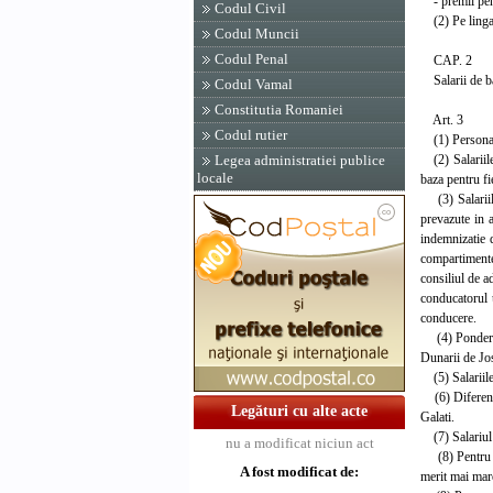
- premii pentr
Codul Civil
(2) Pe linga d
Codul Muncii
Codul Penal
CAP. 2
Salarii de b
Codul Vamal
Constitutia Romaniei
Art. 3
Codul rutier
(1) Personalul
(2) Salariile 
Legea administratiei publice
locale
baza pentru fie
(3) Salariile 
prevazute in a
indemnizatie d
compartimentel
consiliul de a
conducatorul u
conducere.
(4) Ponderea f
Dunarii de Jos
(5) Salariile 
(6) Diferentie
Legături cu alte acte
Galati.
(7) Salariul d
nu a modificat niciun act
(8) Pentru rez
A fost modificat de:
merit mai mare