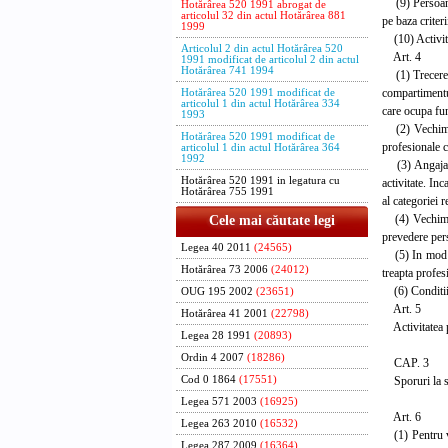
(9) Persoanele
Hotărârea 520 1991 abrogat de
articolul 32 din actul Hotărârea 881
pe baza criteri
1999
(10) Activitat
Articolul 2 din actul Hotărârea 520
Art. 4
1991 modificat de articolul 2 din actul
Hotărârea 741 1994
(1) Trecerea p
compartimentul
Hotărârea 520 1991 modificat de
articolul 1 din actul Hotărârea 334
care ocupa fun
1993
(2) Vechimea 
Hotărârea 520 1991 modificat de
profesionale c
articolul 1 din actul Hotărârea 364
1992
(3) Angajarea 
Hotărârea 520 1991 in legatura cu
activitate. Inc
Hotărârea 755 1991
al categoriei r
(4) Vechimea 
Cele mai căutate legi
prevedere pers
Legea 40 2011
(24565)
(5) In mod ex
Hotărârea 73 2006
(24012)
treapta profes
(6) Conditiile
OUG 195 2002
(23651)
Art. 5
Hotărârea 41 2001
(22798)
Activitatea pr
Legea 28 1991
(20893)
Ordin 4 2007
(18286)
CAP. 3
Sporuri la sa
Cod 0 1864
(17551)
Legea 571 2003
(16925)
Art. 6
Legea 263 2010
(16532)
(1) Pentru vec
Legea 287 2009
(16364)