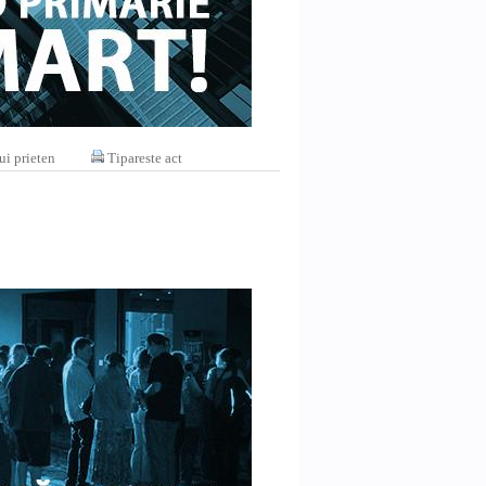
ui prieten
Tipareste act