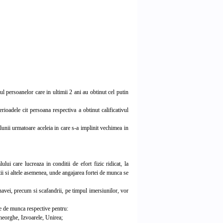
persoanelor care in ultimii 2 ani au obtinut cel putin
adele cit persoana respectiva a obtinut calificativul
lunii urmatoare aceleia in care s-a implinit vechimea in
 care lucreaza in conditii de efort fizic ridicat, la
tii si altele asemenea, unde angajarea fortei de munca se
avei, precum si scafandrii, pe timpul imersiunilor, vor
le de munca respective pentru:
Gheorghe, Izvoarele, Unirea;