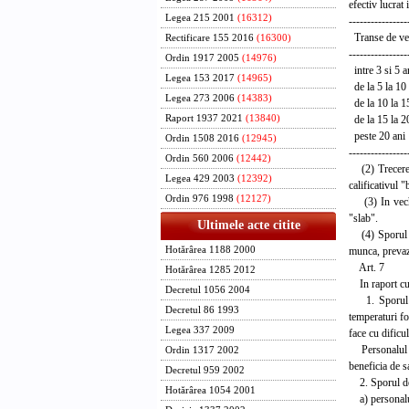
efectiv lucrat
Legea 215 2001
(16312)
----------------
Transe de ve
Rectificare 155 2016
(16300)
----------------
Ordin 1917 2005
(14976)
intre 3
Legea 153 2017
(14965)
de la 5
Legea 273 2006
(14383)
de la 10
de la 15
Raport 1937 2021
(13840)
peste 
Ordin 1508 2016
(12945)
----------------
Ordin 560 2006
(12442)
(2) Trecerea 
Legea 429 2003
(12392)
calificativul "
Ordin 976 1998
(12127)
(3) In vechim
"slab".
Ultimele acte citite
(4) Sporul cor
munca, prevazu
Hotărârea 1188 2000
Art. 7
Hotărârea 1285 2012
In raport cu c
Decretul 1056 2004
1. Sporul pen
Decretul 86 1993
temperaturi fo
Legea 337 2009
face cu dificul
Personalul nav
Ordin 1317 2002
beneficia de s
Decretul 959 2002
2. Sporul de i
Hotărârea 1054 2001
a) personalul 