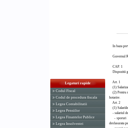
In baza preve
Guvernul Rom
CAP. 1
Dispozitii g
Art. 1
Legaturi rapide
(1) Salarizare
Codul Fiscal
(2) Pentru mun
Codul de procedura fiscala
hotarire.
Art. 2
Legea Contabilitatii
(1) Salariile 
Legea Pensiilor
- salariul de 
Legea Finantelor Publice
- sporuri la 
desfasurata p
Legea Insolventei