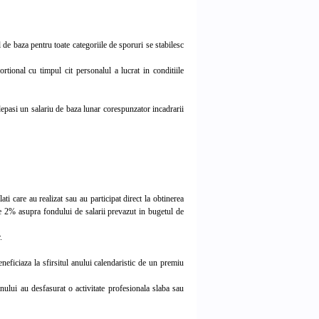
de baza pentru toate categoriile de sporuri se stabilesc
ional cu timpul cit personalul a lucrat in conditiile
epasi un salariu de baza lunar corespunzator incadrarii
i care au realizat sau au participat direct la obtinerea
de 2% asupra fondului de salarii prevazut in bugetul de
.
eficiaza la sfirsitul anului calendaristic de un premiu
ului au desfasurat o activitate profesionala slaba sau