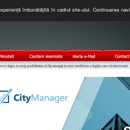
xperienţă îmbunătăţită în cadrul site-ului. Continuarea nav
e romaneasca. Un serviciu oferit gratuit de TNT COMPUTERS
w.legex.ro aveţi posibilitatea să fiţi anunţaţi la orice modificare a legilor care vă interesează.
Integrat al Parcului Auto