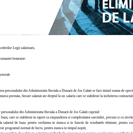
derilor Legii salarizarii,
aniei hotaraste:
enerale
a personalului din Administratia fluviala a Dunarii de Jos Galati se face tinind seama de specific
ca prestata, fiecare salariat are dreptul la un salariu care se stabileste la incheierea contractul
personalului din Administratia fluviala a Dunarii de Jos Galati cuprind:
baza, care se stabileste in raport cu raspunderea si complexitatea sarcinilor, precum si cu nivelu
salariul de baza: pentru vechimea in munca si in functie de rezultatele obtinute; pentru cond
este programul normal de lucru; pentru munca in timpul noptii;