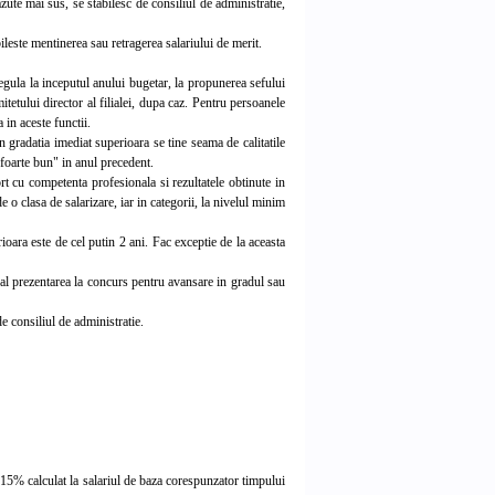
zute mai sus, se stabilesc de consiliul de administratie,
ileste mentinerea sau retragerea salariului de merit.
gula la inceputul anului bugetar, la propunerea sefului
tetului director al filialei, dupa caz. Pentru persoanele
in aceste functii.
gradatia imediat superioara se tine seama de calitatile
 "foarte bun" in anul precedent.
t cu competenta profesionala si rezultatele obtinute in
de o clasa de salarizare, iar in categorii, la nivelul minim
ara este de cel putin 2 ani. Fac exceptie de la aceasta
l prezentarea la concurs pentru avansare in gradul sau
e consiliul de administratie.
15% calculat la salariul de baza corespunzator timpului