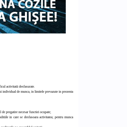
ul activitatii desfasurate.
ui individual de munca, in limitele prevazute in prezenta
l de pregatire necesar functiei ocupate;
itiile in care se desfasoara activitatea; pentru munca