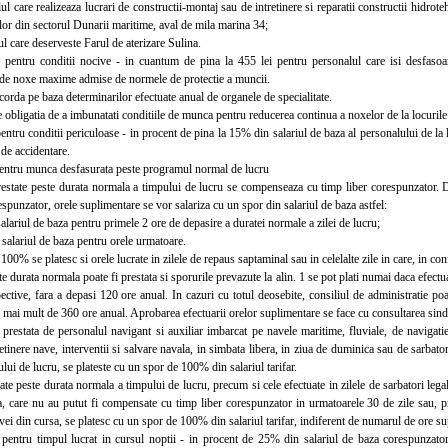
care realizeaza lucrari de constructii-montaj sau de intretinere si reparatii constructii hidrotehni
tilor din sectorul Dunarii maritime, aval de mila marina 34;
 care deserveste Farul de aterizare Sulina.
tru conditii nocive - in cuantum de pina la 455 lei pentru personalul care isi desfasoara
e de noxe maxime admise de normele de protectie a muncii.
rda pe baza determinarilor efectuate anual de organele de specialitate.
obligatia de a imbunatati conditiile de munca pentru reducerea continua a noxelor de la locuril
tru conditii periculoase - in procent de pina la 15% din salariul de baza al personalului de la
 de accidentare.
tru munca desfasurata peste programul normal de lucru
tate peste durata normala a timpului de lucru se compenseaza cu timp liber corespunzator. D
espunzator, orele suplimentare se vor salariza cu un spor din salariul de baza astfel:
riul de baza pentru primele 2 ore de depasire a duratei normale a zilei de lucru;
lariul de baza pentru orele urmatoare.
% se platesc si orele lucrate in zilele de repaus saptaminal sau in celelalte zile in care, in con
rata normala poate fi prestata si sporurile prevazute la alin. 1 se pot plati numai daca efectu
spective, fara a depasi 120 ore anual. In cazuri cu totul deosebite, consiliul de administratie p
 mai mult de 360 ore anual. Aprobarea efectuarii orelor suplimentare se face cu consultarea sindi
tata de personalul navigant si auxiliar imbarcat pe navele maritime, fluviale, de navigatie i
tretinere nave, interventii si salvare navala, in simbata libera, in ziua de duminica sau de sarbat
cului de lucru, se plateste cu un spor de 100% din salariul tarifar.
 peste durata normala a timpului de lucru, precum si cele efectuate in zilele de sarbatori legale si
a, care nu au putut fi compensate cu timp liber corespunzator in urmatoarele 30 de zile sau, p
vei din cursa, se platesc cu un spor de 100% din salariul tarifar, indiferent de numarul de ore sup
tru timpul lucrat in cursul noptii - in procent de 25% din salariul de baza corespunzator 