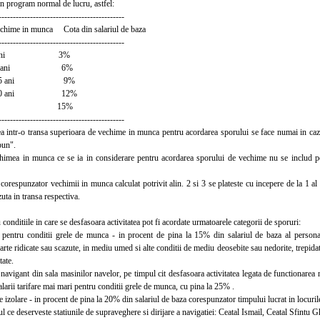
 in program normal de lucru, astfel:
--------------------------------------------
chime in munca Cota din salariul de baza
--------------------------------------------
 si 5 ani 3%
 la 10 ani 6%
 la 15 ani 9%
 la 20 ani 12%
20 ani 15%
--------------------------------------------
intr-o transa superioara de vechime in munca pentru acordarea sporului se face numai in cazul 
bun".
ea in munca ce se ia in considerare pentru acordarea sporului de vechime nu se includ perio
espunzator vechimii in munca calculat potrivit alin. 2 si 3 se plateste cu incepere de la 1 al 
ta in transa respectiva.
onditiile in care se desfasoara activitatea pot fi acordate urmatoarele categorii de sporuri:
tru conditii grele de munca - in procent de pina la 15% din salariul de baza al personalului
arte ridicate sau scazute, in mediu umed si alte conditii de mediu deosebite sau nedorite, trepida
tate.
igant din sala masinilor navelor, pe timpul cit desfasoara activitatea legata de functionarea n
alarii tarifare mai mari pentru conditii grele de munca, cu pina la 25% .
zolare - in procent de pina la 20% din salariul de baza corespunzator timpului lucrat in locuri
ce deserveste statiunile de supraveghere si dirijare a navigatiei: Ceatal Ismail, Ceatal Sfintu 