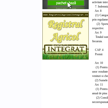
activitate int
7. Indemnizat
Art. 8
(1) Categoriil
prin regulamen
(2) Sporurile
respective.
Art. 9
Totalul sumel
fiecaruia.
CAP. 4
Premii
Art. 10
(1) Pentru pre
unor rezultate
venituri si che
(2) Sumele nec
Art. 11
(1) Pentru act
anual de pina 
(2) Consiliul
necorespunzato