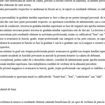
 care beneficiaza de astfel de salarii, precum si nivelul concret al salariului, in limitele preva
ilor elaborate de catre acesta.
ea persoanelor respective se analizeaza in fiecare an si, in raport cu rezultatele obtinute, se stab
ersonalului in gradatia imediat superioara se face o data pe an pentru intregul personal, de re
ui din care face parte personalul respectiv, cu aprobarea consiliului de administratie sau a comi
ctii de conducere, trecerea in gradatia imediat superioara se face de organul care aproba numirea 
minima necesara pentru trecerea in gradatia imediat superioara este de doi ani. La trecerea in 
oncretizate prin rezultatele obtinute in activitatea profesionala, notate cu calificativul "bun" sau
si avansarea in functii, grade, trepte profesionale sau categorii se fac prin concurs, in rapor
adrarea la avansarea in functie se face la gradatia 1 sau la o gradatie care sa ii asigure o crestere 
espective.
minima in grad sau treapta profesionala pentru avansarea in gradul sau treapta imediat superio
oanele incadrate in functiile prevazute in anexele la prezenta hotarire cu salariu de debutant.
ceptional, pentru cadre de o deosebita valoare, consiliul de administratie poate aproba nomina
ionala imediat superioara, fara indeplinirea conditiei de vechime de la alineatul precedent.
 privind angajarea si avansarea in functii, grade, trepte profesionale sau categorii se stabilesc d
ofesionala se apreciaza anual cu calificativele: "foarte bun", "bun", "satisfacator" sau "slab".
lariul de baza
himea in munca si rezultatele obtinute salariatii beneficiaza de un spor de vechime de pina la 