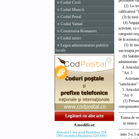
persoanele car
Codul Civil
(2) La trecer
Codul Muncii
calificativul 
Codul Penal
(3) In mod ex
(4) Angajarea 
Codul Vamal
activitate, cu
Constitutia Romaniei
categoriei res
Codul rutier
de la aceasta 
(5) In mod ex
Legea administratiei publice
locale
sau treapta pr
(6) Stabilirea
administratie.
4. Articolul 
"Art. 5
Activitatea p
"satisfacator"
5. Articolul 
"Art. 6
(1) Persoanel
corespunzator 
----------------
Legături cu alte acte
Transa de v
in munca
A modificat:
----------------
Articolul 1 din actul Hotărârea 334
intre 3
1993 modifica Hotărârea 520 1991