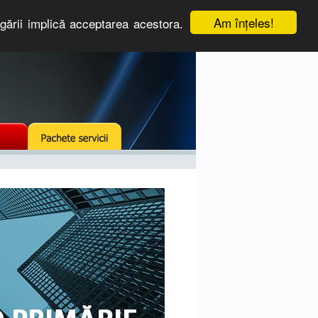
Am înţeles!
igării implică acceptarea acestora.