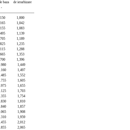
e baza de ierarhizare
-
------------------------------
50 1,000
65 1,042
55 1,083
95 1,139
05 1,189
25 1,235
15 1,288
65 1,353
00 1,396
980 1,449
160 1,497
485 1,552
755 1,605
975 1,655
125 1,703
355 1,754
830 1,810
840 1,857
065 1,908
310 1,959
455 2,012
855 2,065