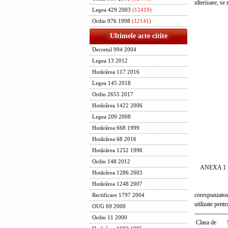
ulterioare, se
Legea 429 2003
(12419)
PRIM-
Ordin 976 1998
(12141)
NICOL
Ultimele acte citite
Contra
Decretul 994 2004
Ministru
Legea 13 2012
Paul 
Hotărârea 117 2016
Legea 145 2018
Minist
minist
Ordin 2655 2017
si prote
Hotărârea 1422 2006
Dan Mi
Legea 209 2008
Hotărârea 668 1999
Minist
ministr
Hotărârea 68 2016
Florin
Hotărârea 1252 1996
Ordin 148 2012
ANEXA 1
Hotărârea 1286 2003
Hotărârea 1248 2007
SALAR
corespunzatoar
Rectificare 1797 2004
utilizate pent
OUG 69 2000
----------------
Ordin 11 2000
Clasa de Sa