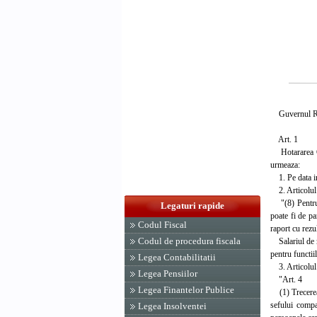
Guvernul Rom
Art. 1
Hotararea Guv
urmeaza:
1. Pe data int
2. Articolul 
"(8) Pentru re
Legaturi rapide
poate fi de pa
Codul Fiscal
raport cu rezu
Codul de procedura fiscala
Salariul de me
pentru functii
Legea Contabilitatii
3. Articolul 
Legea Pensiilor
"Art. 4
Legea Finantelor Publice
(1) Trecerea 
sefului compa
Legea Insolventei