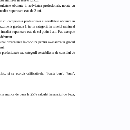
oba numirea in aceste functii.
ltatele obtinute in activitatea profesionala, notate cu
mediat superioara este de 2 ani.
t cu competenta profesionala si rezultatele obtinute in
zurile la gradatia 1, iar in categorii, la nivelul minim al
imediat superioara este de cel putin 2 ani. Fac exceptie
 debutant.
nal prezentarea la concurs pentru avansarea in gradul
ent.
 profesionale sau categorii se stabileste de consiliul de
ic, si se acorda calificativele: "foarte bun", "bun",
e in munca de pana la 25% calculat la salariul de baza,