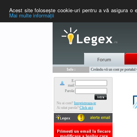
Acest site foloseşte cookie-uri pentru a vă asigura o e
Mai multe informaţii
Nou :
Legex.ro - portal de legislati
Info :
Creându-vă un cont pe portalul ww
Info :
www.tntauto.ro - Managementul 
E-
mail:
Parola:
Nu ai cont?
Inregistreaza-te
Ai uitat parola?
Click aici