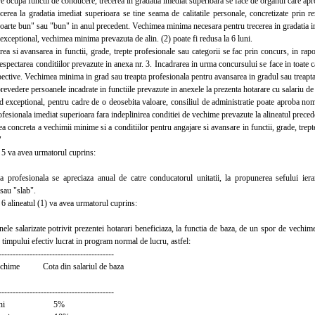
e ocupa functii de conducere, trecerea in gradatia imediat superioara se face de organul care apr
ea la gradatia imediat superioara se tine seama de calitatile personale, concretizate prin rezu
"foarte bun" sau "bun" in anul precedent. Vechimea minima necesara pentru trecerea in gradatia i
ceptional, vechimea minima prevazuta de alin. (2) poate fi redusa la 6 luni.
si avansarea in functii, grade, trepte profesionale sau categorii se fac prin concurs, in rapor
 respectarea conditiilor prevazute in anexa nr. 3. Incadrarea in urma concursului se face in toate ca
pective. Vechimea minima in grad sau treapta profesionala pentru avansarea in gradul sau treapta 
prevedere persoanele incadrate in functiile prevazute in anexele la prezenta hotarare cu salariu de
ceptional, pentru cadre de o deosebita valoare, consiliul de administratie poate aproba nomi
ofesionala imediat superioara fara indeplinirea conditiei de vechime prevazute la alineatul preced
 concreta a vechimii minime si a conditiilor pentru angajare si avansare in functii, grade, trepte
"
5 va avea urmatorul cuprins:
rofesionala se apreciaza anual de catre conducatorul unitatii, la propunerea sefului ierarh
 sau "slab".
6 alineatul (1) va avea urmatorul cuprins:
e salarizate potrivit prezentei hotarari beneficiaza, la functia de baza, de un spor de vechim
timpului efectiv lucrat in program normal de lucru, astfel:
-----------------------------------------
echime Cota din salariul de baza
-----------------------------------------
 si 5 ani 5%