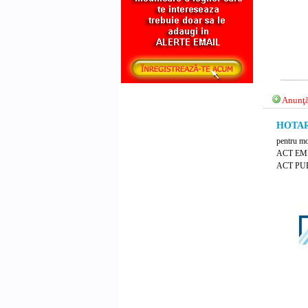
Anunţă
HOTARA
pentru mo
ACT EM
ACT PUB