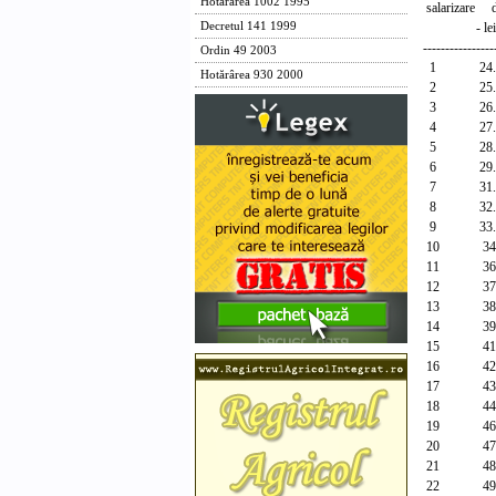
Hotărârea 1002 1995
salarizare d
- lei 
Decretul 141 1999
----------------
Ordin 49 2003
1 24.1
Hotărârea 930 2000
2 25.1
3 26.1
4 27.4
5 28.7
6 29.8
7 31.1
8 32.6
9 33.7
10 34.
11 36.
12 37.
13 38.
14 39.
15 41.
16 42.
17 43.
18 44.
19 46.
20 47.
21 48.
22 49.