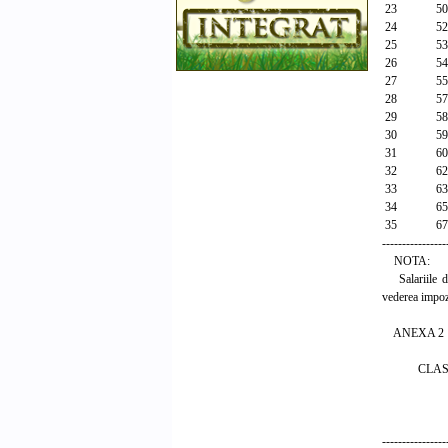
23 50.
24 52.
25 53.
26 54.
27 55.
28 57.
29 58.
30 59.
31 60.
32 62.
33 63.
34 65.
35 67.
----------------
NOTA:
Salariile de 
vederea impozi
ANEXA 2
CLASELE 
A. Funct
1. Perso
----------------