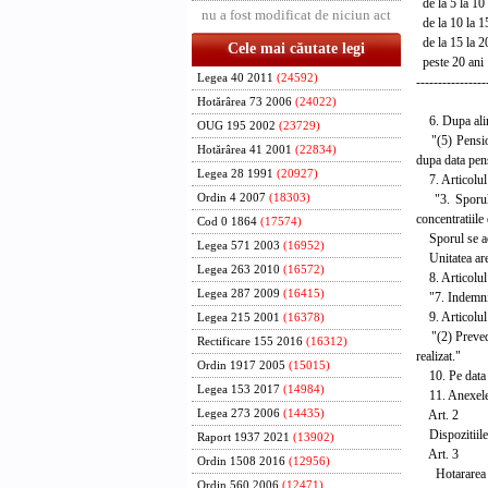
de la 5 
nu a fost modificat de niciun act
de la 10
de la 15
Cele mai căutate legi
peste 
Legea 40 2011
(24592)
----------------
Hotărârea 73 2006
(24022)
6. Dupa alinea
OUG 195 2002
(23729)
"(5) Pensiona
Hotărârea 41 2001
(22834)
dupa data pens
Legea 28 1991
(20927)
7. Articolul 
"3. Sporul pe
Ordin 4 2007
(18303)
concentratiil
Cod 0 1864
(17574)
Sporul se aco
Legea 571 2003
(16952)
Unitatea are 
Legea 263 2010
(16572)
8. Articolul 
Legea 287 2009
(16415)
"7. Indemniza
9. Articolul 
Legea 215 2001
(16378)
"(2) Preveder
Rectificare 155 2016
(16312)
realizat."
Ordin 1917 2005
(15015)
10. Pe data in
Legea 153 2017
(14984)
11. Anexele n
Art. 2
Legea 273 2006
(14435)
Dispozitiile 
Raport 1937 2021
(13902)
Art. 3
Ordin 1508 2016
(12956)
Hotararea Guv
Ordin 560 2006
(12471)