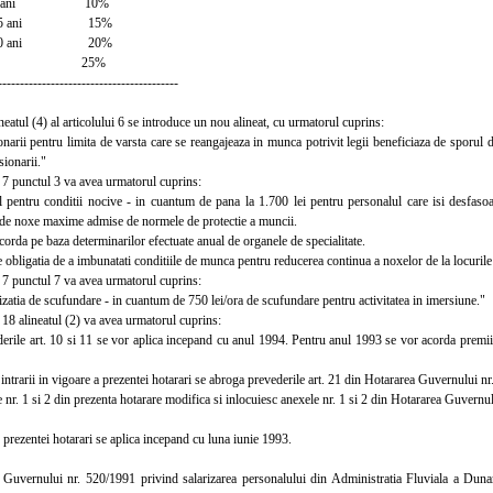
la 10 ani 10%
 la 15 ani 15%
 la 20 ani 20%
20 ani 25%
-----------------------------------------
tul (4) al articolului 6 se introduce un nou alineat, cu urmatorul cuprins:
rii pentru limita de varsta care se reangajeaza in munca potrivit legii beneficiaza de sporu
ionarii."
7 punctul 3 va avea urmatorul cuprins:
ntru conditii nocive - in cuantum de pana la 1.700 lei pentru personalul care isi desfasoar
e de noxe maxime admise de normele de protectie a muncii.
rda pe baza determinarilor efectuate anual de organele de specialitate.
obligatia de a imbunatati conditiile de munca pentru reducerea continua a noxelor de la locuril
7 punctul 7 va avea urmatorul cuprins:
tia de scufundare - in cuantum de 750 lei/ora de scufundare pentru activitatea in imersiune."
18 alineatul (2) va avea urmatorul cuprins:
ile art. 10 si 11 se vor aplica incepand cu anul 1994. Pentru anul 1993 se vor acorda premii 
trarii in vigoare a prezentei hotarari se abroga prevederile art. 21 din Hotararea Guvernului n
r. 1 si 2 din prezenta hotarare modifica si inlocuiesc anexele nr. 1 si 2 din Hotararea Guvernu
prezentei hotarari se aplica incepand cu luna iunie 1993.
ernului nr. 520/1991 privind salarizarea personalului din Administratia Fluviala a Dunarii