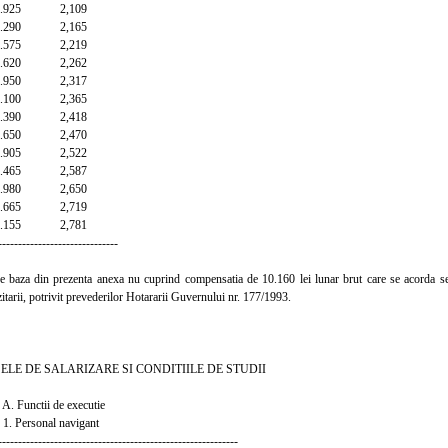
925 2,109
290 2,165
575 2,219
620 2,262
950 2,317
100 2,365
390 2,418
650 2,470
905 2,522
465 2,587
980 2,650
665 2,719
155 2,781
------------------------------
baza din prezenta anexa nu cuprind compensatia de 10.160 lei lunar brut care se acorda separ
tarii, potrivit prevederilor Hotararii Guvernului nr. 177/1993.
DE SALARIZARE SI CONDITIILE DE STUDII
ii de executie
nal navigant
------------------------------------------------------------