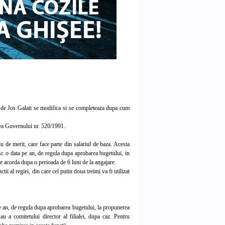
 de Jos Galati se modifica si se completeaza dupa cum
area Guvernului nr. 520/1991.
u de merit, care face parte din salariul de baza. Acesta
esc o data pe an, de regula dupa aprobarea bugetului, in
ate acorda dupa o perioada de 6 luni de la angajare.
i al regiei, din care cel putin doua treimi va fi utilizat
e an, de regula dupa aprobarea bugetului, la propunerea
u a comitetului director al filialei, dupa caz. Pentru