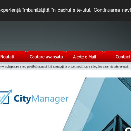
xperienţă îmbunătăţită în cadrul site-ului. Continuarea nav
e romaneasca. Un serviciu oferit gratuit de TNT COMPUTERS
w.legex.ro aveţi posibilitatea să fiţi anunţaţi la orice modificare a legilor care vă interesează.
Integrat al Parcului Auto