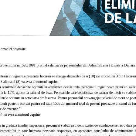
aniei hotaraste:
ernului nr. 520/1991 privind salarizarea personalului din Administratia Fluviala a Dunarii
rarii in vigoare a prezentei hotarari se abroga alineatele (5) si (10) ale articolului 3 din Hotar
3 alineatul (8) va avea urmatorul cuprins:
zultatele deosebite obtinute in activitatea desfasurata, personalul regiei poate primi un salari
na la 15%, aplicat la salariul de baza. Persoanele care beneficiaza de salariu de merit se stabil
ltatele obtinute in activitatea desfasurata. Pentru personalul nou-angajat, salariul de merit se po
rit poate fi acordat pentru cel mult 15% din numarul total de posturi prevazute in statul de functi
le de executie."
4 va avea urmatorul cuprins:
in gradatia imediat superioara, precum si stabilirea indemnizatiei de conducere se fac o data p
rtimentului in care lucreaza persoana respectiva, cu aprobarea consiliului de administratie sa