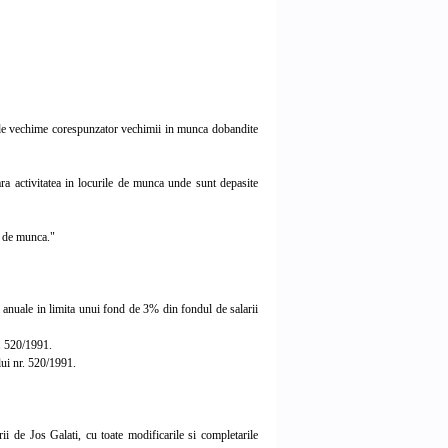
l de vechime corespunzator vechimii in munca dobandite
a activitatea in locurile de munca unde sunt depasite
e de munca."
anuale in limita unui fond de 3% din fondul de salarii
r. 520/1991.
lui nr. 520/1991.
 de Jos Galati, cu toate modificarile si completarile