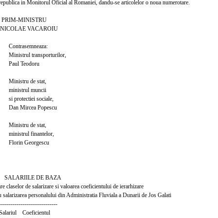
 republica in Monitorul Oficial al Romaniei, dandu-se articolelor o noua numerotare.
MINISTRU
AE VACAROIU
semneaza:
l transporturilor,
Teodoru
ru de stat,
rul muncii
ctiei sociale,
rcea Popescu
ru de stat,
ul finantelor,
 Georgescu
IILE DE BAZA
e claselor de salarizare si valoarea coeficientului de ierarhizare
ru salarizarea personalului din Administratia Fluviala a Dunarii de Jos Galati
------------------------------
lariul Coeficientul