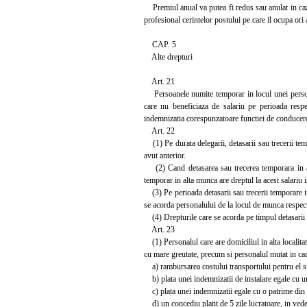
Premiul anual va putea fi redus sau anulat in caz
profesional cerintelor postului pe care il ocupa ori 
CAP. 5
Alte drepturi
Art. 21
Persoanele numite temporar in locul unei persoan
care nu beneficiaza de salariu pe perioada respec
indemnizatia corespunzatoare functiei de conducere
Art. 22
(1) Pe durata delegarii, detasarii sau trecerii tem
avut anterior.
(2) Cand detasarea sau trecerea temporara in alta
temporar in alta munca are dreptul la acest salariu i
(3) Pe perioada detasarii sau trecerii temporare intr
se acorda personalului de la locul de munca respect
(4) Drepturile care se acorda pe timpul detasarii sa
Art. 23
(1) Personalul care are domiciliul in alta localitate 
cu mare greutate, precum si personalul mutat in cadrul
a) rambursarea costului transportului pentru el si
b) plata unei indemnizatii de instalare egale cu un
c) plata unei indemnizatii egale cu o patrime din s
d) un concediu platit de 5 zile lucratoare, in veder