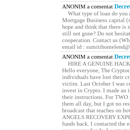
Decre
ANONIM a comentat
What type of loan do you 
Mortgage Business capital (s
hope and think that there is
still not gone? Do not hesita
cooperation. Contact us (W
email id : sumitihomelend
Decre
ANONIM a comentat
HIRE A GENUINE HAC
Hello everyone, The Cryptocu
individuals have lost their c
victim. Last October I was 
invest in Crypto. I made an i
their instructions. For TWO 
them all day, but I got no re
broadcast that teaches on h
ANGELS RECOVERY EXPERT. H
funds back. I contacted the 