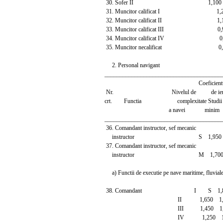
30. Sofer II 1,100 1
31. Muncitor calificat I 1,25
32. Muncitor calificat II 1,10
33. Muncitor calificat III 0,9
34. Muncitor calificat IV 0,9
35. Muncitor necalificat 0,80
2. Personal navigant
_______________________________________
Coeficientu
Nr. Nivelul de de ierarh
crt. Functia complexitate Studii ----
a navei minim ma
_______________________________________
36. Comandant instructor, sef mecanic
instructor S 1,950 2
37. Comandant instructor, sef mecanic
instructor M 1,700 2
a) Functii de executie pe nave maritime, fluviale,
38. Comandant I S 1,850
II 1,650 1,9
III 1,450 1,7
IV 1,250 1,5