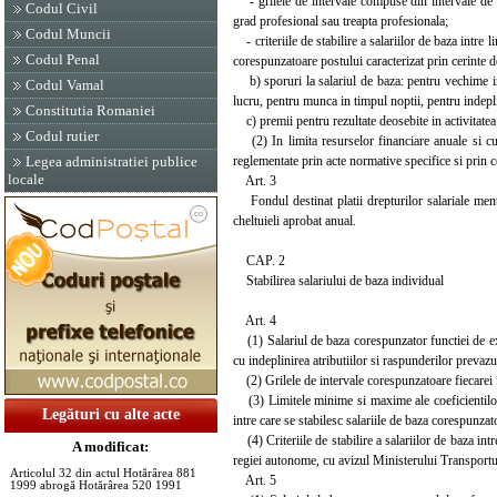
- grilele de intervale compuse din intervale de va
Codul Civil
grad profesional sau treapta profesionala;
Codul Muncii
- criteriile de stabilire a salariilor de baza intre 
Codul Penal
corespunzatoare postului caracterizat prin cerinte 
b) sporuri la salariul de baza: pentru vechime in
Codul Vamal
lucru, pentru munca in timpul noptii, pentru indeplin
Constitutia Romaniei
c) premii pentru rezultate deosebite in activitatea
Codul rutier
(2) In limita resurselor financiare anuale si cu 
reglementate prin acte normative specifice si prin 
Legea administratiei publice
locale
Art. 3
Fondul destinat platii drepturilor salariale menti
cheltuieli aprobat anual.
CAP. 2
Stabilirea salariului de baza individual
Art. 4
(1) Salariul de baza corespunzator functiei de execu
cu indeplinirea atributiilor si raspunderilor prevazu
(2) Grilele de intervale corespunzatoare fiecarei f
(3) Limitele minime si maxime ale coeficientilor d
Legături cu alte acte
intre care se stabilesc salariile de baza corespunzat
(4) Criteriile de stabilire a salariilor de baza int
A modificat:
regiei autonome, cu avizul Ministerului Transportur
Articolul 32 din actul Hotărârea 881
Art. 5
1999 abrogă Hotărârea 520 1991