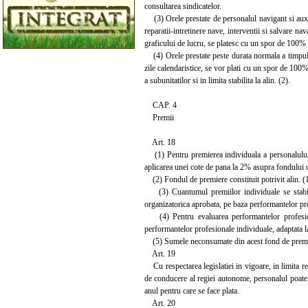
consultarea sindicatelor.
(3) Orele prestate de personalul navigant si auxili
reparatii-intretinere nave, interventii si salvare n
graficului de lucru, se platesc cu un spor de 100% 
(4) Orele prestate peste durata normala a timpului
zile calendaristice, se vor plati cu un spor de 10
a subunitatilor si in limita stabilita la alin. (2).
CAP. 4
Premii
Art. 18
(1) Pentru premierea individuala a personalului c
aplicarea unei cote de pana la 2% asupra fondului de
(2) Fondul de premiere constituit potrivit alin. (1
(3) Cuantumul premiilor individuale se stabilest
organizatorica aprobata, pe baza performantelor prof
(4) Pentru evaluarea performantelor profesionale
performantelor profesionale individuale, adaptata la 
(5) Sumele neconsumate din acest fond de premiere 
Art. 19
Cu respectarea legislatiei in vigoare, in limita re
de conducere al regiei autonome, personalul poate b
anul pentru care se face plata.
Art. 20