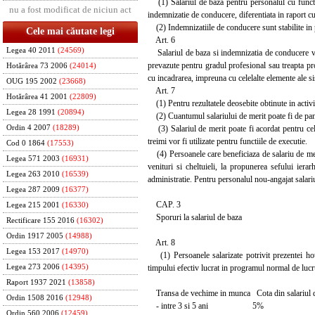
(1) Salariul de baza pentru personalul cu functii
nu a fost modificat de niciun act
indemnizatie de conducere, diferentiata in raport cu
(2) Indemnizatiile de conducere sunt stabilite in pr
Cele mai căutate legi
Art. 6
Legea 40 2011
(24569)
Salariul de baza si indemnizatia de conducere vor 
prevazute pentru gradul profesional sau treapta pro
Hotărârea 73 2006
(24014)
cu incadrarea, impreuna cu celelalte elemente ale sis
OUG 195 2002
(23668)
Art. 7
Hotărârea 41 2001
(22809)
(1) Pentru rezultatele deosebite obtinute in activit
Legea 28 1991
(20894)
(2) Cuantumul salariului de merit poate fi de pan
(3) Salariul de merit poate fi acordat pentru cel
Ordin 4 2007
(18289)
treimi vor fi utilizate pentru functiile de executie.
Cod 0 1864
(17553)
(4) Persoanele care beneficiaza de salariu de meri
Legea 571 2003
(16931)
venituri si cheltuieli, la propunerea sefului ierar
Legea 263 2010
(16539)
administratie. Pentru personalul nou-angajat salari
Legea 287 2009
(16377)
CAP. 3
Legea 215 2001
(16330)
Sporuri la salariul de baza
Rectificare 155 2016
(16302)
Ordin 1917 2005
(14988)
Art. 8
Legea 153 2017
(14970)
(1) Persoanele salarizate potrivit prezentei hot
timpului efectiv lucrat in programul normal de lucru
Legea 273 2006
(14395)
Raport 1937 2021
(13858)
Transa de vechime in munca Cota din salariul 
Ordin 1508 2016
(12948)
- intre 3 si 5 ani 5%
Ordin 560 2006
(12459)