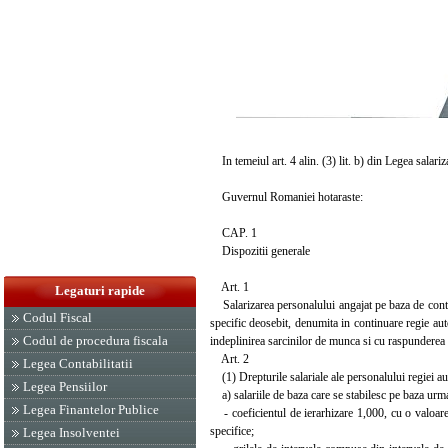
In temeiul art. 4 alin. (3) lit. b) din Legea salariz
Guvernul Romaniei hotaraste:
CAP. 1
Dispozitii generale
Art. 1
Legaturi rapide
Salarizarea personalului angajat pe baza de cont
Codul Fiscal
specific deosebit, denumita in continuare regie auto
Codul de procedura fiscala
indeplinirea sarcinilor de munca si cu raspunderea a
Art. 2
Legea Contabilitatii
(1) Drepturile salariale ale personalului regiei 
Legea Pensiilor
a) salariile de baza care se stabilesc pe baza urm
Legea Finantelor Publice
- coeficientul de ierarhizare 1,000, cu o valoare d
specifice;
Legea Insolventei