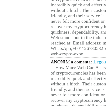
incredibly quick and effecti
without a hitch. Their custo
friendly, and their service i
never felt more confident or
recover my cryptocurrency h
quickness, dependability, an
Web stands out in the indus
reached at: Email address:
WhatsApp;+601126730582 W
web-crypto-expe
Legea
ANONIM a comentat
How Marv Web Can Assist
of cryptocurrencies has be
incredibly quick and effecti
without a hitch. Their custo
friendly, and their service i
never felt more confident or
recover my cryptocurrency h
quickness, dependability, an