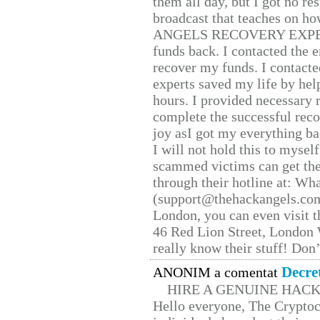
them all day, but I got no re
broadcast that teaches on h
ANGELS RECOVERY EXPERT. H
funds back. I contacted the 
recover my funds. I contact
experts saved my life by hel
hours. I provided necessary 
complete the successful reco
joy asI got my everything bac
I will not hold this to myself
scammed victims can get the
through their hotline at: W
(support@thehackangels.com
London, you can even visit th
46 Red Lion Street, London
really know their stuff! Don’
Decre
ANONIM a comentat
HIRE A GENUINE HAC
Hello everyone, The Cryptocu