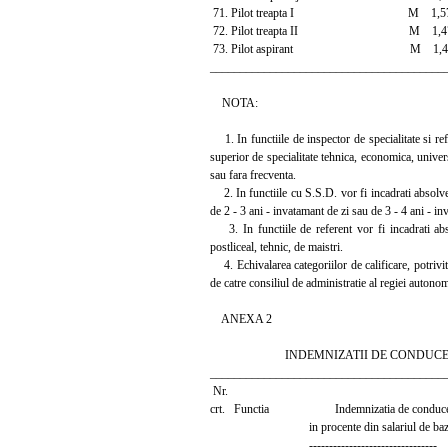
71. Pilot treapta I M 1,575
72. Pilot treapta II M 1,475
73. Pilot aspirant M 1,4
_______________________________________
NOTA:
1. In functiile de inspector de specialitate si refe
superior de specialitate tehnica, economica, univers
sau fara frecventa.
2. In functiile cu S.S.D. vor fi incadrati absolvent
de 2 - 3 ani - invatamant de zi sau de 3 - 4 ani - in
3. In functiile de referent vor fi incadrati abs
postliceal, tehnic, de maistri.
4. Echivalarea categoriilor de calificare, potrivit i
de catre consiliul de administratie al regiei autono
ANEXA 2
INDEMNIZATII DE CONDUCE
_______________________________________
Nr.
crt. Functia Indemnizatia de conduce
in procente din salariul de baz
--------------------------------