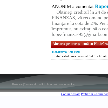
Rapor
ANONIM a comentat
Obțineți creditul în 24 d
FINANZAS, vă recomand pent
finanțare la cota de 2%. Pent
împrumut, nu ezitați să o con
lopezfinanzas95@gmail.co
Alte acte pe aceeaşi temă cu Hotărâre
Hotărârea 520 1991
privind salarizarea personalului din Adminis
Harta site
|
Termeni si conditii
|
Informatii despre cookie
Coduri postale
Prefixe si Coduri po