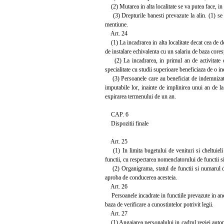
(2) Mutarea in alta localitate se va putea face, in
(3) Drepturile banesti prevazute la alin. (1) se p
mentiune.
Art. 24
(1) La incadrarea in alta localitate decat cea de do
de instalare echivalenta cu un salariu de baza cores
(2) La incadrarea, in primul an de activitate dup
specialitate cu studii superioare beneficiaza de o i
(3) Persoanele care au beneficiat de indemnizatia
imputabile lor, inainte de implinirea unui an de la 
expirarea termenului de un an.
CAP. 6
Dispozitii finale
Art. 25
(1) In limita bugetului de venituri si cheltuieli
functii, cu respectarea nomenclatorului de functii 
(2) Organigrama, statul de functii si numarul de 
aproba de conducerea acesteia.
Art. 26
Persoanele incadrate in functiile prevazute in anex
baza de verificare a cunostintelor potrivit legii.
Art. 27
(1) Angajarea personalului in cadrul regiei auton