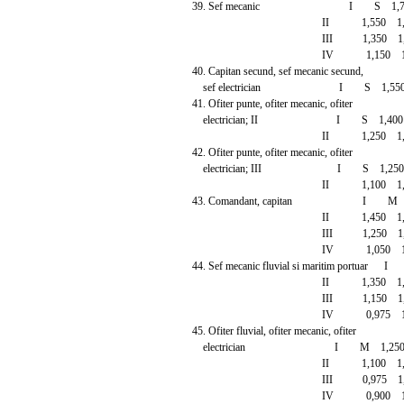
39. Sef mecanic I S 1,750
II 1,550 1,8
III 1,350 1,6
IV 1,150 1,4
40. Capitan secund, sef mecanic secund,
sef electrician I S 1,550 
41. Ofiter punte, ofiter mecanic, ofiter
electrician; II I S 1,400 
II 1,250 1,4
42. Ofiter punte, ofiter mecanic, ofiter
electrician; III I S 1,250 
II 1,100 1,3
43. Comandant, capitan I M 1,
II 1,450 1,7
III 1,250 1,5
IV 1,050 1,3
44. Sef mecanic fluvial si maritim portua
II 1,350 1,6
III 1,150 1,4
IV 0,975 1,2
45. Ofiter fluvial, ofiter mecanic, ofiter
electrician I M 1,250 1
II 1,100 1,3
III 0,975 1,1
IV 0,900 1,0