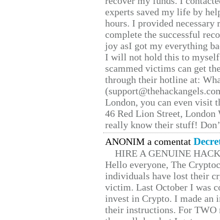
recover my funds. I contact
experts saved my life by hel
hours. I provided necessary 
complete the successful reco
joy asI got my everything bac
I will not hold this to myself
scammed victims can get the
through their hotline at: W
(support@thehackangels.com
London, you can even visit th
46 Red Lion Street, London
really know their stuff! Don’
Decre
ANONIM a comentat
HIRE A GENUINE HAC
Hello everyone, The Cryptocu
individuals have lost their c
victim. Last October I was 
invest in Crypto. I made an i
their instructions. For TWO 