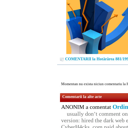
COMENTARII la Hotărârea 881/19
Momentan nu exista niciun comentariu la 
Comentarii la alte acte
Ordin
ANONIM a comentat
usually don’t comment on t
version: hired the dark web 
CyberH4cks. com paid about 