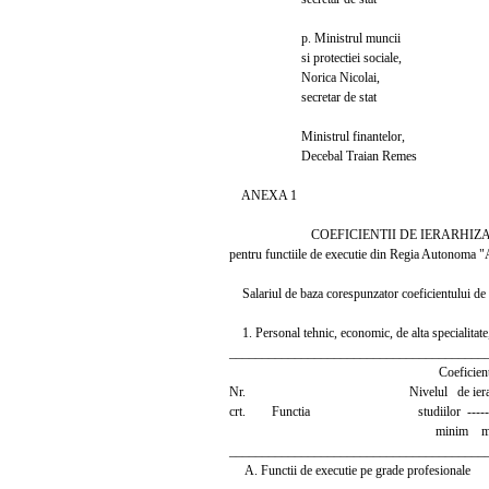
p. Ministrul muncii
si protectiei sociale,
Norica Nicolai,
secretar de stat
Ministrul finantelor,
Decebal Traian Remes
ANEXA 1
COEFICIENTII DE IERARHIZA
pentru functiile de executie din Regia Autonoma "A
Salariul de baza corespunzator coeficientului de 
1. Personal tehnic, economic, de alta specialitate, 
_______________________________________
Coeficientu
Nr. Nivelul de ierarhi
crt. Functia studiilor ---------
minim max
_______________________________________
A. Functii de executie pe grade profesionale