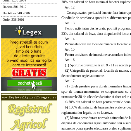
Ordin 1255 2004
30% din salariul de baza minim al functiei supliment
Art. 12
Decizia 501 2012
Corespunzator perioadei lucrate fara intreruper
Hotărârea 348 2006
Conditiile de acordare a sporului si diferentierea 
Ordin 336 2001
Art. 13
Pentru activitatea desfasurata, potrivit programului
25% din salariul de baza, daca timpul astfel lucrat
Art. 14
Personalul care are locul de munca in localitatile
Art. 15
Pentru activitatea de imersiune se acorda o indem
Art. 16
(1) Sporurile prevazute la art. 9 - 11 se acorda pe
(2) Categoriile de personal, locurile de munca, co
de conducerea regiei autonome.
Art. 17
(1) Orele prestate peste durata normala a timpului 
spor de munca nenormata, se compenseaza cu tim
urmatoarele 30 de zile calendaristice si daca cel i
a) 50% din salariul de baza pentru primele doua or
b) 100% din salariul de baza pentru orele ce depase
reglementarilor legale, nu se lucreaza.
(2) Munca peste durata normala a timpului de lucru 
dispusa de conducerea regiei autonome sau a subunit
autonome poate aproba efectuarea orelor suplimenta