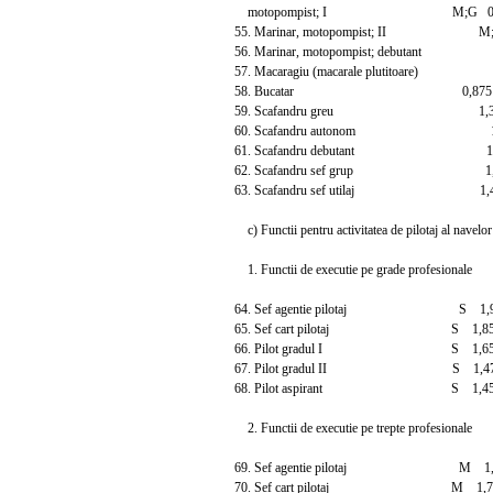
motopompist; I M;G 0,90
55. Marinar, motopompist; II M;G
56. Marinar, motopompist; debutant 
57. Macaragiu (macarale plutitoare)
58. Bucatar 0,875 1
59. Scafandru greu 1,325
60. Scafandru autonom 1,20
61. Scafandru debutant 1,
62. Scafandru sef grup 1,50
63. Scafandru sef utilaj 1,40
c) Functii pentru activitatea de pilotaj al navelor
1. Functii de executie pe grade profesionale
64. Sef agentie pilotaj S 1,90
65. Sef cart pilotaj S 1,850
66. Pilot gradul I S 1,650
67. Pilot gradul II S 1,475
68. Pilot aspirant S 1,45
2. Functii de executie pe trepte profesionale
69. Sef agentie pilotaj M 1,7
70. Sef cart pilotaj M 1,700