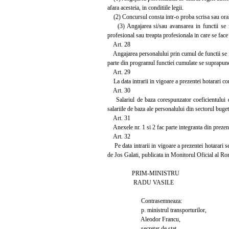
afara acesteia, in conditiile legii.
(2) Concursul consta intr-o proba scrisa sau orala
(3) Angajarea si/sau avansarea in functii se fac
profesional sau treapta profesionala in care se face
Art. 28
Angajarea personalului prin cumul de functii se fa
parte din programul functiei cumulate se suprapune c
Art. 29
La data intrarii in vigoare a prezentei hotarari com
Art. 30
Salariul de baza corespunzator coeficientului de 
salariile de baza ale personalului din sectorul buget
Art. 31
Anexele nr. 1 si 2 fac parte integranta din prezen
Art. 32
Pe data intrarii in vigoare a prezentei hotarari 
de Jos Galati, publicata in Monitorul Oficial al Rom
PRIM-MINISTRU
RADU VASILE
Contrasemneaza:
p. ministrul transporturilor,
Aleodor Francu,
secretar de stat