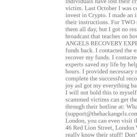
individuals have lost their c
victim. Last October I was 
invest in Crypto. I made an i
their instructions. For TWO 
them all day, but I got no re
broadcast that teaches on h
ANGELS RECOVERY EXPERT. H
funds back. I contacted the 
recover my funds. I contact
experts saved my life by hel
hours. I provided necessary 
complete the successful reco
joy asI got my everything bac
I will not hold this to myself
scammed victims can get the
through their hotline at: W
(support@thehackangels.com
London, you can even visit th
46 Red Lion Street, London
really know their stuff! Don’