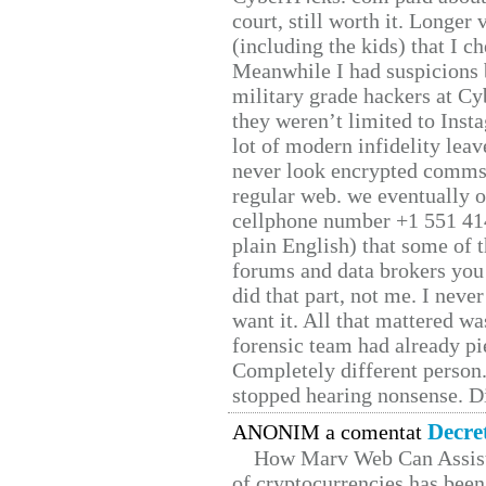
court, still worth it. Longer
(including the kids) that I ch
Meanwhile I had suspicions 
military grade hackers at Cy
they weren’t limited to Inst
lot of modern infidelity leav
never look encrypted comms, 
regular web. we eventually 
cellphone number +1 551 41
plain English) that some of t
forums and data brokers you 
did that part, not me. I neve
want it. All that mattered w
forensic team had already pie
Completely different person
stopped hearing nonsense. Di
Decre
ANONIM a comentat
How Marv Web Can Assist
of cryptocurrencies has be