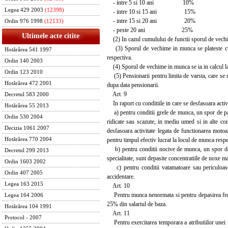
- intre 5 si 10 ani 10%
Legea 429 2003
(12398)
- intre 10 si 15 ani 15%
- intre 15 si 20 ani 20%
Ordin 976 1998
(12133)
- peste 20 ani 25%
Ultimele acte citite
(2) In cazul cumulului de functii sporul de vechi
(3) Sporul de vechime in munca se plateste cu in
Hotărârea 541 1997
respectiva.
Ordin 140 2003
(4) Sporul de vechime in munca se ia in calcul la 
Ordin 123 2010
(5) Pensionarii pentru limita de varsta, care se 
Hotărârea 472 2001
dupa data pensionarii.
Art. 9
Decretul 583 2000
In raport cu conditiile in care se desfasoara activi
Hotărârea 55 2013
a) pentru conditii grele de munca, un spor de pana 
Ordin 530 2004
ridicate sau scazute, in mediu umed si in alte co
Decizia 1061 2007
desfasoara activitate legata de functionarea moto
pentru timpul efectiv lucrat la locul de munca respe
Hotărârea 770 2004
b) pentru conditii nocive de munca, un spor de pa
Decretul 299 2013
specialitate, sunt depasite concentratiile de noxe 
Ordin 1603 2002
c) pentru conditii vatamatoare sau periculoase,
Ordin 407 2005
accidentare.
Legea 163 2015
Art. 10
Pentru munca nenormata si pentru depasirea frecve
Legea 164 2006
25% din salariul de baza.
Hotărârea 104 1991
Art. 11
Protocol - 2007
Pentru exercitarea temporara a atributiilor unei fu