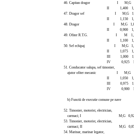
46. Capitan dragor I M;G 1,5
II 1,400 1,7
47. Dragor sef I M;G 1,35
II 1,150 1,4
48. Dragor I M;G 1,000
II 0,900 1,0
49. Ofiter R.T.G. I M 1,25
II 1,100 1,2
50. Sef echipaj I M;G 1,17
II 1,075 1,2
III 1,000 1,1
IV 0,925 1,0
51. Conducator salupa, sef timonier,
ajutor ofiter mecanic I M;G 1,
II 1,050 1,3
III 0,975 1,1
IV 0,900 1,0
b) Functii de executie comune pe nave
52. Timonier, motorist, electrician,
carmaci; I M;G 0,925 
53. Timonier, motorist, electrician,
carmaci; II M;G 0,850 
54. Marinar, marinar legator,