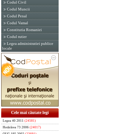
Codul Civil
Codul Muncii
Codul Penal
Codul Vamal
Constitutia Romaniei
Codul rutier
Legea administratiei publice
locale
Cele mai căutate legi
Legea 40 2011
(24581)
Hotărârea 73 2006
(24017)
OUG 195 2002
(23691)