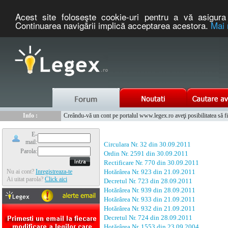
Acest site foloseşte cookie-uri pentru a vă asigura 
Continuarea navigării implică acceptarea acestora.
Mai 
Nou :
Legex.ro - portal de legislatie romaneasca. Un serviciu oferit g
Info :
Creându-vă un cont pe portalul www.legex.ro aveţi posibilitatea să fiţi
Info :
www.tntauto.ro - Managementul Integrat al Parcului Auto
E-
mail:
Circulara Nr. 32 din 30.09.2011
Parola:
Ordin Nr. 2591 din 30.09.2011
Rectificare Nr. 770 din 30.09.2011
Nu ai cont?
Inregistreaza-te
Hotărârea Nr. 923 din 21.09.2011
Ai uitat parola?
Click aici
Decretul Nr. 723 din 28.09.2011
Hotărârea Nr. 939 din 28.09.2011
Hotărârea Nr. 933 din 21.09.2011
Hotărârea Nr. 932 din 21.09.2011
Decretul Nr. 724 din 28.09.2011
Hotărârea Nr. 1553 din 23.09.2004