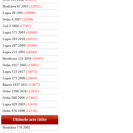
Hotărârea 41 2001
(22815)
Legea 28 1991
(20908)
Ordin 4 2007
(18296)
Cod 0 1864
(17562)
Legea 571 2003
(16940)
Legea 263 2010
(16552)
Legea 287 2009
(16390)
Legea 215 2001
(16344)
Rectificare 155 2016
(16307)
Ordin 1917 2005
(15001)
Legea 153 2017
(14975)
Legea 273 2006
(14410)
Raport 1937 2021
(13877)
Ordin 1508 2016
(12951)
Ordin 560 2006
(12462)
Legea 429 2003
(12410)
Ordin 976 1998
(12136)
Ultimele acte citite
Hotărârea 170 2002