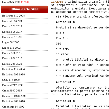
11/2005
privind piaţa primară a ti
Ordin 976 1998
(12136)
şi completările ulterioare. Se a
emisiunilor anunţate. Executarea 
Ultimele acte citite
au adjudecat ofertele competitive.
Hotărârea 319 2008
(6) Fiecare tranşă a ofertei de
Decretul 143 2005
Articolul 6
Decizia 281 2012
Preţul şi randamentul se vor de
Decizia 506 2017
d x r
Decizia 465 1997
P = 1 -
Legea 36 2000
360
Legea 211 2002
Y = r/P,
Decizia 506 2017
în care:
Decizia 836 2018
P = preţul titlului cu discont,
Decizia 239 2021
d = număr de zile până la scade
Hotărârea 112 2004
r = rata discontului, exprimată
Hotărârea 399 1998
Y = randamentul, exprimat cu do
OUG 118 1999
Articolul 7
Decretul 217 1999
Ofertele de cumpărare se tr
Ordin 3180 2015
administrator al pieţei primare ş
în ziua licitaţiei, până la ora 12
Hotărârea 1078 2002
Articolul 8
Hotărârea 969 2010
Rezultatul licitaţiei se va sta
Ordonanţa 14 1992