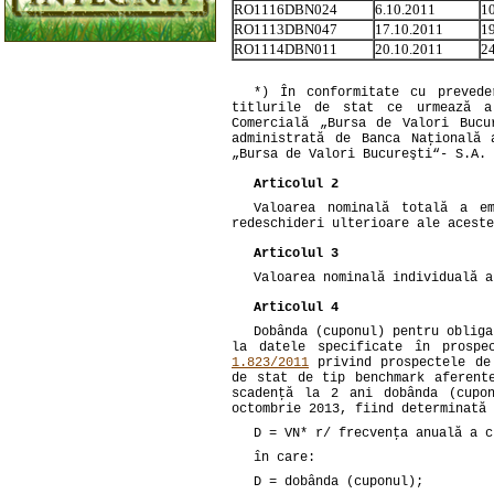
RO1116DBN024
6.10.2011
1
RO1113DBN047
17.10.2011
1
RO1114DBN011
20.10.2011
2
*) În conformitate cu preved
titlurile de stat ce urmează a
Comercială „Bursa de Valori Bucu
administrată de Banca Naţională 
„Bursa de Valori Bucureşti“- S.A.
Articolul 2
Valoarea nominală totală a e
redeschideri ulterioare ale aceste
Articolul 3
Valoarea nominală individuală a
Articolul 4
Dobânda (cuponul) pentru obliga
la datele specificate în prosp
1.823/2011
privind prospectele de 
de stat de tip benchmark aferent
scadenţă la 2 ani dobânda (cupo
octombrie 2013, fiind determinată 
D = VN* r/ frecvenţa anuală a c
în care:
D = dobânda (cuponul);