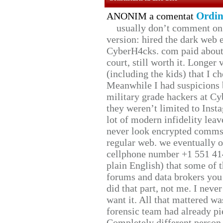
Ordin
ANONIM a comentat
usually don’t comment on t
version: hired the dark web 
CyberH4cks. com paid about 
court, still worth it. Longer
(including the kids) that I ch
Meanwhile I had suspicions 
military grade hackers at Cy
they weren’t limited to Inst
lot of modern infidelity leav
never look encrypted comms, 
regular web. we eventually 
cellphone number +1 551 41
plain English) that some of t
forums and data brokers you 
did that part, not me. I neve
want it. All that mattered w
forensic team had already pie
Completely different person