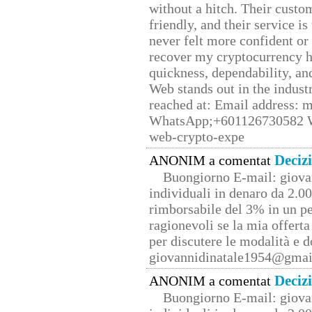
without a hitch. Their custo
friendly, and their service i
never felt more confident or
recover my cryptocurrency h
quickness, dependability, an
Web stands out in the indus
reached at: Email address:
WhatsApp;+601126730582 W
web-crypto-expe
Deciz
ANONIM a comentat
Buongiorno E-mail: giova
individuali in denaro da 2.00
rimborsabile del 3% in un pe
ragionevoli se la mia offerta
per discutere le modalità e 
giovannidinatale1954@­gmai
Deciz
ANONIM a comentat
Buongiorno E-mail: giova