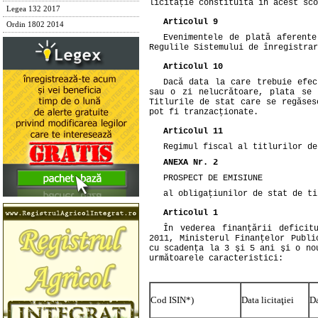
licitaţie constituită în acest sco
Legea 132 2017
Articolul 9
Ordin 1802 2014
Evenimentele de plată aferente
Regulile Sistemului de înregistrar
Articolul 10
Dacă data la care trebuie efec
sau o zi nelucrătoare, plata se 
Titlurile de stat care se regăses
pot fi tranzacţionate.
Articolul 11
Regimul fiscal al titlurilor d
ANEXA Nr. 2
PROSPECT DE EMISIUNE
al obligaţiunilor de stat de ti
Articolul 1
În vederea finanţării deficit
2011, Ministerul Finanţelor Publi
cu scadenţa la 3 şi 5 ani şi o no
următoarele caracteristici:
Cod ISIN*)
Data licitaţiei
Da