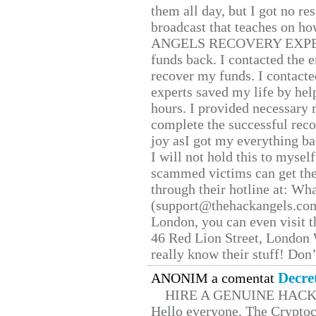
them all day, but I got no re
broadcast that teaches on h
ANGELS RECOVERY EXPERT. H
funds back. I contacted the 
recover my funds. I contact
experts saved my life by hel
hours. I provided necessary 
complete the successful reco
joy asI got my everything bac
I will not hold this to myself
scammed victims can get the
through their hotline at: W
(support@thehackangels.com
London, you can even visit th
46 Red Lion Street, London
really know their stuff! Don’
Decre
ANONIM a comentat
HIRE A GENUINE HAC
Hello everyone, The Cryptocu