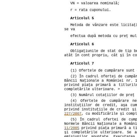
VN = valoarea nominală;
r = rata cuponului.
Articolul 5
Metoda de vânzare este licitaţ
se va
efectua după metoda cu preţ mul
Articolul 6
Obligaţiunile de stat de tip b
atât în cont propriu, cât şi în co
Articolul 7
(1) Ofertele de cumpărare sunt 
(2) În cadrul ofertei de cumpă
Băncii Naţionale a României nr. 
privind piaţa primară a titluril
completările ulterioare. >
(3) Numărul cotaţiilor de preţ 
(4) Ofertele de cumpărare ne
instituţiilor de credit, aşa cu
privind instituţiile de credit ş
227/2007
, cu modificările şi compl
(5) În cadrul ofertei de cum
Normele Băncii Naţionale a Român
11/2005
privind piaţa primară a ti
şi completările ulterioare. Se a
emisiunilor anunţate. Executare