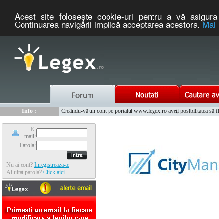
Acest site foloseşte cookie-uri pentru a vă asigura 
Continuarea navigării implică acceptarea acestora.
Mai 
Nou :
Legex.ro - portal de legislatie romaneasca. Un serviciu oferit g
Info :
Creându-vă un cont pe portalul www.legex.ro aveţi posibilitatea să fiţi
Info :
www.tntauto.ro - Managementul Integrat al Parcului Auto
E-
mail:
Parola:
Nu ai cont?
Inregistreaza-te
Ai uitat parola?
Click aici