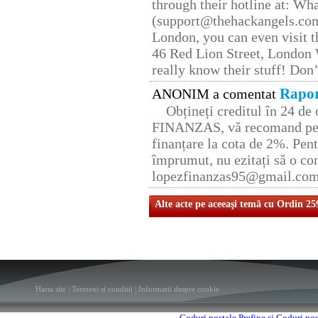
through their hotline at: W
(support@thehackangels.com
London, you can even visit th
46 Red Lion Street, London
really know their stuff! Don’
Rapor
ANONIM a comentat
Obțineți creditul în 24 d
FINANZAS, vă recomand pent
finanțare la cota de 2%. Pent
împrumut, nu ezitați să o con
lopezfinanzas95@gmail.co
Alte acte pe aceeaşi temă cu Ordin 25
Harta site
|
Termeni si conditii
|
Informatii despre cookie
Coduri postale
Prefixe si Coduri po