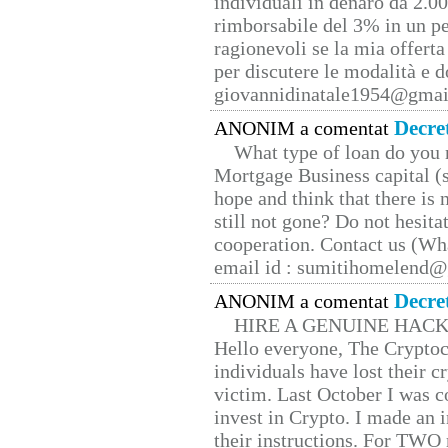
individuali in denaro da 2.00
rimborsabile del 3% in un pe
ragionevoli se la mia offerta
per discutere le modalità e 
giovannidinatale1954@­gmai
Decre
ANONIM a comentat
What type of loan do you 
Mortgage Business capital (s
hope and think that there is
still not gone? Do not hesita
cooperation. Contact us (W
email id : sumitihomelend
Decre
ANONIM a comentat
HIRE A GENUINE HAC
Hello everyone, The Cryptocu
individuals have lost their c
victim. Last October I was 
invest in Crypto. I made an i
their instructions. For TWO 