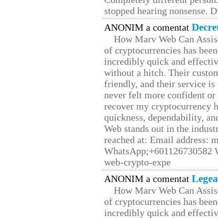
stopped hearing nonsense. Di
Decre
ANONIM a comentat
How Marv Web Can Assist
of cryptocurrencies has be
incredibly quick and effecti
without a hitch. Their custo
friendly, and their service i
never felt more confident or
recover my cryptocurrency h
quickness, dependability, an
Web stands out in the indus
reached at: Email address:
WhatsApp;+601126730582 W
web-crypto-expe
Legea
ANONIM a comentat
How Marv Web Can Assist
of cryptocurrencies has be
incredibly quick and effecti