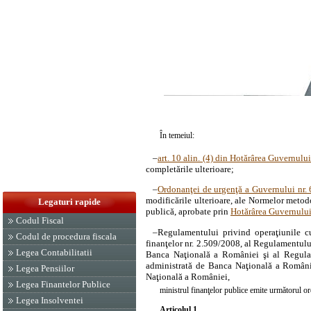
În temeiul:
–
art. 10 alin. (4) din Hotărârea Guvernulu
completările ulterioare;
–
Ordonanţei de urgenţă a Guvernului nr.
modificările ulterioare, ale Normelor metod
Legaturi rapide
publică, aprobate prin
Hotărârea Guvernului
Codul Fiscal
–
Regulamentului privind operaţiunile cu
Codul de procedura fiscala
finanţelor nr. 2.509/2008, al Regulamentului
Legea Contabilitatii
Banca Naţională a României şi al Regulam
administrată de Banca Naţională a Românie
Legea Pensiilor
Naţională a României,
Legea Finantelor Publice
ministrul finanţelor publice emite următorul or
Legea Insolventei
Articolul 1