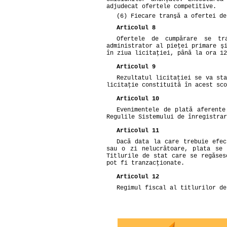
adjudecat ofertele competitive.
(6) Fiecare tranşă a ofertei de
Articolul 8
Ofertele de cumpărare se tr
administrator al pieţei primare ş
în ziua licitaţiei, până la ora 12
Articolul 9
Rezultatul licitaţiei se va sta
licitaţie constituită în acest sco
Articolul 10
Evenimentele de plată aferente
Regulile Sistemului de înregistrar
Articolul 11
Dacă data la care trebuie efec
sau o zi nelucrătoare, plata se 
Titlurile de stat care se regăses
pot fi tranzacţionate.
Articolul 12
Regimul fiscal al titlurilor de