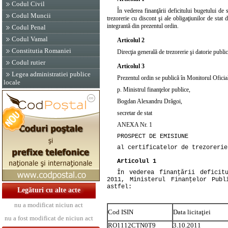
Codul Civil
În vederea finanţării deficitului bugetului de 
Codul Muncii
trezorerie cu discont şi ale obligaţiunilor de stat
integrantă din prezentul ordin.
Codul Penal
Codul Vamal
Articolul 2
Constitutia Romaniei
Direcţia generală de trezorerie şi datorie publi
Codul rutier
Articolul 3
Legea administratiei publice
Prezentul ordin se publică în Monitorul Oficial
locale
p. Ministrul finanţelor publice,
Bogdan Alexandru Drăgoi,
secretar de stat
ANEXA Nr. 1
PROSPECT DE EMISIUNE
al certificatelor de trezorerie
Articolul 1
În vederea finanţării deficit
2011, Ministerul Finanţelor Publ
astfel:
Legături cu alte acte
nu a modificat niciun act
Cod ISIN
Data licitaţiei
nu a fost modificat de niciun act
RO1112CTN0T9
3.10.2011