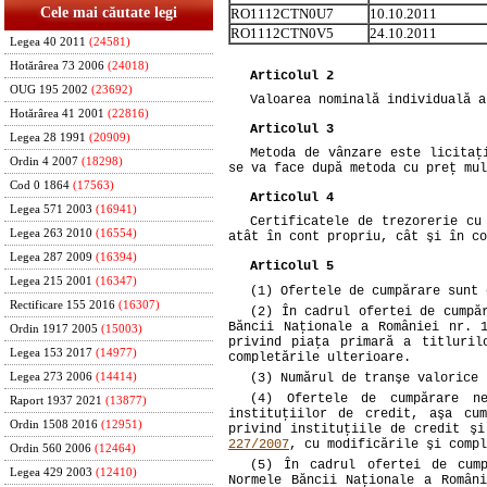
Cele mai căutate legi
RO1112CTN0U7
10.10.2011
RO1112CTN0V5
24.10.2011
Legea 40 2011
(24581)
Hotărârea 73 2006
(24018)
Articolul 2
OUG 195 2002
(23692)
Valoarea nominală individuală a
Hotărârea 41 2001
(22816)
Articolul 3
Legea 28 1991
(20909)
Metoda de vânzare este licitaţ
Ordin 4 2007
(18298)
se va face după metoda cu preţ mul
Cod 0 1864
(17563)
Articolul 4
Legea 571 2003
(16941)
Certificatele de trezorerie cu
Legea 263 2010
(16554)
atât în cont propriu, cât şi în co
Legea 287 2009
(16394)
Articolul 5
Legea 215 2001
(16347)
(1) Ofertele de cumpărare sunt 
Rectificare 155 2016
(16307)
(2) În cadrul ofertei de cumpă
Băncii Naţionale a României nr. 
Ordin 1917 2005
(15003)
privind piaţa primară a titluril
Legea 153 2017
(14977)
completările ulterioare.
Legea 273 2006
(14414)
(3) Numărul de tranşe valorice 
(4) Ofertele de cumpărare n
Raport 1937 2021
(13877)
instituţiilor de credit, aşa cu
Ordin 1508 2016
(12951)
privind instituţiile de credit ş
227/2007
, cu modificările şi compl
Ordin 560 2006
(12464)
(5) În cadrul ofertei de cum
Legea 429 2003
(12410)
Normele Băncii Naţionale a Român