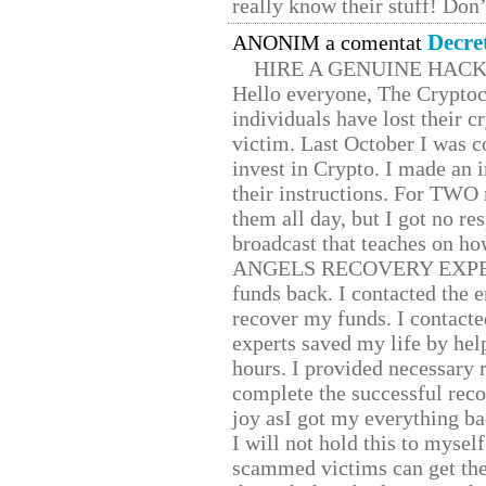
really know their stuff! Don’
Decre
ANONIM a comentat
HIRE A GENUINE HAC
Hello everyone, The Cryptocu
individuals have lost their c
victim. Last October I was 
invest in Crypto. I made an i
their instructions. For TWO 
them all day, but I got no re
broadcast that teaches on h
ANGELS RECOVERY EXPERT. H
funds back. I contacted the 
recover my funds. I contact
experts saved my life by hel
hours. I provided necessary 
complete the successful reco
joy asI got my everything bac
I will not hold this to myself
scammed victims can get the