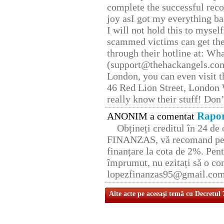
complete the successful reco
joy asI got my everything bac
I will not hold this to myself
scammed victims can get the
through their hotline at: W
(support@thehackangels.com
London, you can even visit th
46 Red Lion Street, London
really know their stuff! Don’
Rapor
ANONIM a comentat
Obțineți creditul în 24 d
FINANZAS, vă recomand pent
finanțare la cota de 2%. Pent
împrumut, nu ezitați să o con
lopezfinanzas95@gmail.co
Alte acte pe aceeaşi temă cu Decretul