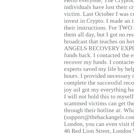
Hello everyone, The Cryptocu
individuals have lost their c
victim. Last October I was 
invest in Crypto. I made an i
their instructions. For TWO 
them all day, but I got no re
broadcast that teaches on h
ANGELS RECOVERY EXPERT. H
funds back. I contacted the 
recover my funds. I contact
experts saved my life by hel
hours. I provided necessary 
complete the successful reco
joy asI got my everything bac
I will not hold this to myself
scammed victims can get the
through their hotline at: W
(support@thehackangels.com
London, you can even visit th
46 Red Lion Street, London