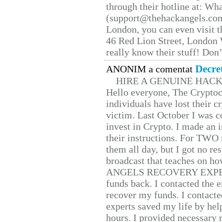
through their hotline at: W
(support@thehackangels.com
London, you can even visit th
46 Red Lion Street, London
really know their stuff! Don’
Decre
ANONIM a comentat
HIRE A GENUINE HAC
Hello everyone, The Cryptocu
individuals have lost their c
victim. Last October I was 
invest in Crypto. I made an i
their instructions. For TWO 
them all day, but I got no re
broadcast that teaches on h
ANGELS RECOVERY EXPERT. H
funds back. I contacted the 
recover my funds. I contact
experts saved my life by hel
hours. I provided necessary 