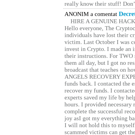
really know their stuff! Don’
Decre
ANONIM a comentat
HIRE A GENUINE HAC
Hello everyone, The Cryptocu
individuals have lost their c
victim. Last October I was 
invest in Crypto. I made an i
their instructions. For TWO 
them all day, but I got no re
broadcast that teaches on h
ANGELS RECOVERY EXPERT. H
funds back. I contacted the 
recover my funds. I contact
experts saved my life by hel
hours. I provided necessary 
complete the successful reco
joy asI got my everything bac
I will not hold this to myself
scammed victims can get the