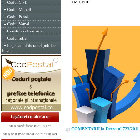
EMIL BOC
Codul Civil
Codul Muncii
Codul Penal
Codul Vamal
Constitutia Romaniei
Codul rutier
Legea administratiei publice
locale
Legături cu alte acte
nu a modificat niciun act
COMENTARII la Decretul 723/2011
nu a fost modificat de niciun act