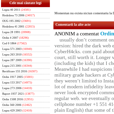
Cele mai căutate legi
Legea 40 2011
(24581)
Momentan nu exista niciun comentariu la 
Hotărârea 73 2006
(24017)
OUG 195 2002
(23691)
Comentarii la alte acte
Hotărârea 41 2001
(22815)
Ordin
Legea 28 1991
(20908)
ANONIM a comentat
Ordin 4 2007
(18296)
usually don’t comment on t
Cod 0 1864
(17562)
version: hired the dark web 
Legea 571 2003
(16940)
CyberH4cks. com paid about 
Legea 263 2010
(16552)
court, still worth it. Longer
Legea 287 2009
(16390)
(including the kids) that I ch
Legea 215 2001
(16344)
Meanwhile I had suspicions 
Rectificare 155 2016
(16307)
military grade hackers at Cy
Ordin 1917 2005
(15001)
they weren’t limited to Inst
Legea 153 2017
(14975)
lot of modern infidelity leav
Legea 273 2006
(14410)
never look encrypted comms, 
Raport 1937 2021
(13877)
regular web. we eventually 
Ordin 1508 2016
(12951)
cellphone number +1 551 41
Ordin 560 2006
(12462)
plain English) that some of t
Legea 429 2003
(12410)