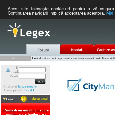
Acest site foloseşte cookie-uri pentru a vă asigura 
Continuarea navigării implică acceptarea acestora.
Mai 
Nou :
Legex.ro - portal de legislatie romaneasca. Un serviciu oferit g
Info :
Creându-vă un cont pe portalul www.legex.ro aveţi posibilitatea să fiţi
Info :
www.tntauto.ro - Managementul Integrat al Parcului Auto
E-
mail:
Parola:
Nu ai cont?
Inregistreaza-te
Ai uitat parola?
Click aici