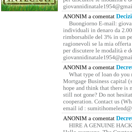
giovannidinatale1954@­gmai
Deciz
ANONIM a comentat
Buongiorno E-mail: giova
individuali in denaro da 2.00
rimborsabile del 3% in un pe
ragionevoli se la mia offerta
per discutere le modalità e 
giovannidinatale1954@­gmai
Decre
ANONIM a comentat
What type of loan do you 
Mortgage Business capital (s
hope and think that there is
still not gone? Do not hesita
cooperation. Contact us (W
email id : sumitihomelend
Decre
ANONIM a comentat
HIRE A GENUINE HAC