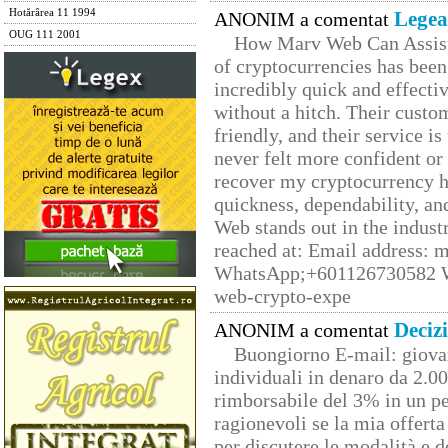
Hotărârea 11 1994
Legea
ANONIM a comentat
OUG 111 2001
How Marv Web Can Assist
of cryptocurrencies has be
incredibly quick and effecti
without a hitch. Their custo
friendly, and their service i
never felt more confident or
recover my cryptocurrency h
quickness, dependability, an
Web stands out in the indus
reached at: Email address:
WhatsApp;+601126730582 W
web-crypto-expe
Deciz
ANONIM a comentat
Buongiorno E-mail: giova
individuali in denaro da 2.00
rimborsabile del 3% in un pe
ragionevoli se la mia offerta
per discutere le modalità e 