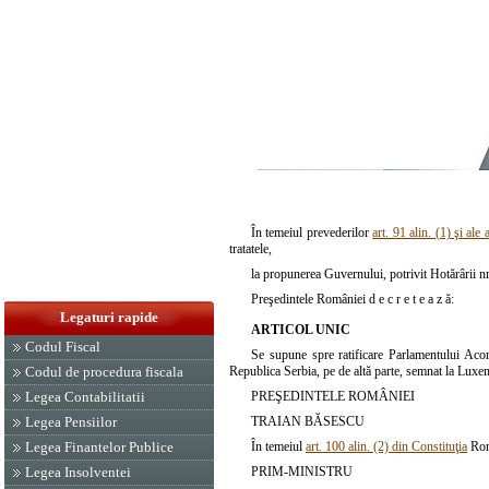
În temeiul prevederilor
art. 91 alin. (1) şi ale
tratatele,
la propunerea Guvernului, potrivit Hotărârii n
Preşedintele României d e c r e t e a z ă:
Legaturi rapide
ARTICOL UNIC
Codul Fiscal
Se supune spre ratificare Parlamentului Acor
Republica Serbia, pe de altă parte, semnat la Luxem
Codul de procedura fiscala
PREŞEDINTELE ROMÂNIEI
Legea Contabilitatii
TRAIAN BĂSESCU
Legea Pensiilor
În temeiul
art. 100 alin. (2) din Constituţia
Româ
Legea Finantelor Publice
PRIM-MINISTRU
Legea Insolventei