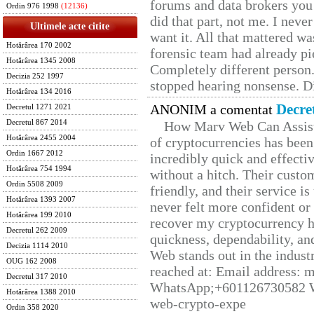
forums and data brokers you 
Ordin 976 1998
(12136)
did that part, not me. I neve
Ultimele acte citite
want it. All that mattered w
Hotărârea 170 2002
forensic team had already pie
Hotărârea 1345 2008
Completely different person
Decizia 252 1997
stopped hearing nonsense. Di
Hotărârea 134 2016
Decre
ANONIM a comentat
Decretul 1271 2021
Decretul 867 2014
How Marv Web Can Assist
Hotărârea 2455 2004
of cryptocurrencies has be
Ordin 1667 2012
incredibly quick and effecti
Hotărârea 754 1994
without a hitch. Their custo
Ordin 5508 2009
friendly, and their service i
Hotărârea 1393 2007
never felt more confident or
Hotărârea 199 2010
recover my cryptocurrency h
Decretul 262 2009
quickness, dependability, an
Decizia 1114 2010
Web stands out in the indus
OUG 162 2008
reached at: Email address:
Decretul 317 2010
WhatsApp;+601126730582 W
Hotărârea 1388 2010
web-crypto-expe
Ordin 358 2020