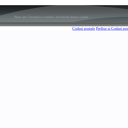
Harta site
|
Termeni si conditii
|
Informatii despre cookie
Coduri postale
Prefixe si Coduri po