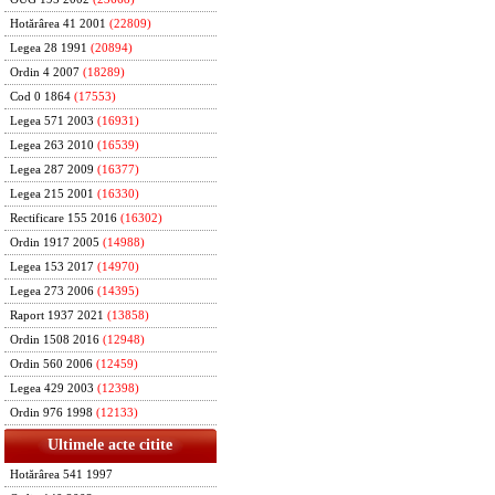
Hotărârea 41 2001
(22809)
Legea 28 1991
(20894)
Ordin 4 2007
(18289)
Cod 0 1864
(17553)
Legea 571 2003
(16931)
Legea 263 2010
(16539)
Legea 287 2009
(16377)
Legea 215 2001
(16330)
Rectificare 155 2016
(16302)
Ordin 1917 2005
(14988)
Legea 153 2017
(14970)
Legea 273 2006
(14395)
Raport 1937 2021
(13858)
Ordin 1508 2016
(12948)
Ordin 560 2006
(12459)
Legea 429 2003
(12398)
Ordin 976 1998
(12133)
Ultimele acte citite
Hotărârea 541 1997