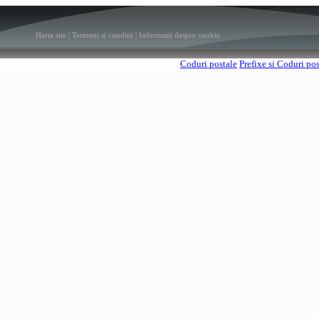
Harta site
|
Termeni si conditii
|
Informatii despre cookie
Coduri postale
Prefixe si Coduri po