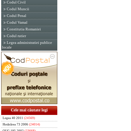
Codul Civil
Codul Muncii
Codul Penal
Codul Vamal
Constitutia Romaniei
Codul rutier
Legea administratiei publice
locale
Cele mai căutate legi
Legea 40 2011
(24569)
Hotărârea 73 2006
(24014)
OUG 195 2002
(23668)