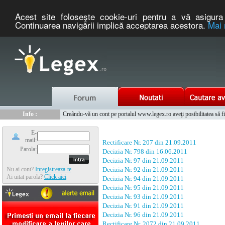
Acest site foloseşte cookie-uri pentru a vă asigura 
Continuarea navigării implică acceptarea acestora.
Mai 
Nou :
Legex.ro - portal de legislatie romaneasca. Un serviciu oferit g
Info :
Creându-vă un cont pe portalul www.legex.ro aveţi posibilitatea să fiţi
Info :
www.tntauto.ro - Managementul Integrat al Parcului Auto
E-
mail:
Rectificare Nr. 207 din 21.09.2011
Parola:
Decizia Nr. 798 din 16.06.2011
Decizia Nr. 97 din 21.09.2011
Nu ai cont?
Inregistreaza-te
Decizia Nr. 92 din 21.09.2011
Ai uitat parola?
Click aici
Decizia Nr. 94 din 21.09.2011
Decizia Nr. 95 din 21.09.2011
Decizia Nr. 93 din 21.09.2011
Decizia Nr. 91 din 21.09.2011
Decizia Nr. 96 din 21.09.2011
Rectificare Nr. 2072 din 21.09.2011