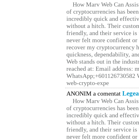
How Marv Web Can Assist
of cryptocurrencies has be
incredibly quick and effecti
without a hitch. Their custo
friendly, and their service i
never felt more confident or
recover my cryptocurrency h
quickness, dependability, an
Web stands out in the indus
reached at: Email address:
WhatsApp;+601126730582 W
web-crypto-expe
Legea
ANONIM a comentat
How Marv Web Can Assist
of cryptocurrencies has be
incredibly quick and effecti
without a hitch. Their custo
friendly, and their service i
never felt more confident or