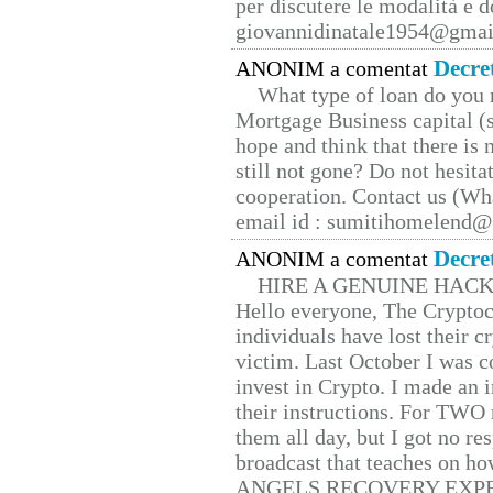
per discutere le modalità e 
giovannidinatale1954@­gmai
Decre
ANONIM a comentat
What type of loan do you 
Mortgage Business capital (s
hope and think that there is
still not gone? Do not hesita
cooperation. Contact us (W
email id : sumitihomelend
Decre
ANONIM a comentat
HIRE A GENUINE HAC
Hello everyone, The Cryptocu
individuals have lost their c
victim. Last October I was 
invest in Crypto. I made an i
their instructions. For TWO 
them all day, but I got no re
broadcast that teaches on h
ANGELS RECOVERY EXPERT. H