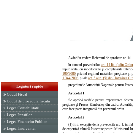
Având în vedere Referatul de aprobare nr. 1/1.
în temeiul prevederilor
art. 14 lit. a) din Or
republicată, cu modificările şi completările ulter
190/2000
privind regimul metalelor preţioase şi p
1.344/2003
, şi ale
art. 5 alin. (5) din Hotărârea G
preşedintele Autorităţii Naţionale pentru Prot
Legaturi rapide
Articolul 1
Codul Fiscal
Se aprobă tarifele pentru expertizarea obiecte
Codul de procedura fiscala
preţioase şi Proces Kimberley din cadrul Autorităţi
Legea Contabilitatii
care face parte integrantă din prezentul ordin.
Legea Pensiilor
Articolul 2
Legea Finantelor Publice
(1) Prin excepţie de la prevederile
art. 1
, tarif
Legea Insolventei
de expertiză tehnică întocmite pentru Ministerul Jus