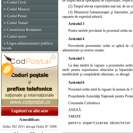
de timpul alocat operaţiunii de expertizare, respectiv
Codul Civil
(2) Timpul afectat expertizării mai mic de un sf
Codul Muncii
(3) Ministerul Administraţiei şi Internelor, p
Codul Penal
rapoarte de expertiză tehnică.
Codul Vamal
Articolul 3
Constitutia Romaniei
Pentru tarifele prevăzute în prezentul ordin n
Codul rutier
Articolul 4
Legea administratiei publice
Prevederile prezentului ordin se aplică de că
locale
administrare şi resurse umane.
Articolul 5
La data intrării în vigoare a prezentului ordi
tarife pentru expertizarea obiectelor şi bijuteri
modificările şi completările ulterioare, se abrogă.
Articolul 6
Prezentul ordin intră în vigoare în termen de 3 
Preşedintele Autorităţii Naţionale pentru Prot
Constantin Cerbulescu
ANEXĂ
Legături cu alte acte
TARIFE
A modificat:
pentru expertizarea obiectelor 
Ordin 182 2011 abrogă Ordin 87 2008