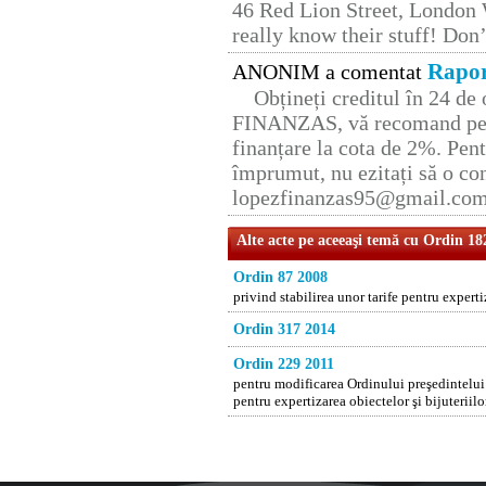
46 Red Lion Street, London
really know their stuff! Don’
Rapor
ANONIM a comentat
Obțineți creditul în 24 d
FINANZAS, vă recomand pent
finanțare la cota de 2%. Pent
împrumut, nu ezitați să o con
lopezfinanzas95@gmail.co
Alte acte pe aceeaşi temă cu Ordin 18
Ordin 87 2008
privind stabilirea unor tarife pentru experti
Ordin 317 2014
Ordin 229 2011
pentru modificarea Ordinului preşedintelui 
pentru expertizarea obiectelor şi bijuteriil