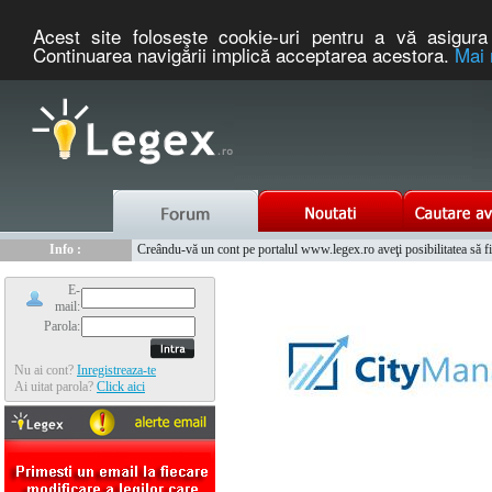
Acest site foloseşte cookie-uri pentru a vă asigura 
Continuarea navigării implică acceptarea acestora.
Mai 
Nou :
Legex.ro - portal de legislatie romaneasca. Un serviciu oferit g
Info :
Creându-vă un cont pe portalul www.legex.ro aveţi posibilitatea să fiţi
Info :
www.tntauto.ro - Managementul Integrat al Parcului Auto
E-
mail:
Parola:
Nu ai cont?
Inregistreaza-te
Ai uitat parola?
Click aici