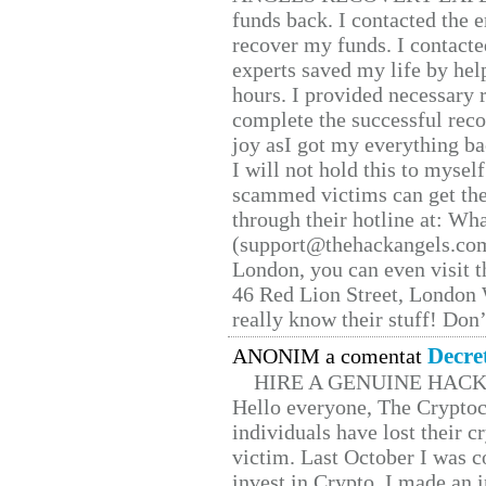
funds back. I contacted the 
recover my funds. I contact
experts saved my life by hel
hours. I provided necessary 
complete the successful reco
joy asI got my everything bac
I will not hold this to myself
scammed victims can get the
through their hotline at: W
(support@thehackangels.com
London, you can even visit th
46 Red Lion Street, London
really know their stuff! Don’
Decre
ANONIM a comentat
HIRE A GENUINE HAC
Hello everyone, The Cryptocu
individuals have lost their c
victim. Last October I was 
invest in Crypto. I made an i