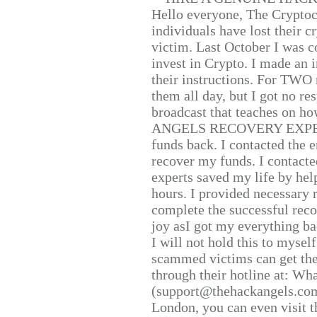
Hello everyone, The Cryptocu
individuals have lost their c
victim. Last October I was 
invest in Crypto. I made an i
their instructions. For TWO 
them all day, but I got no re
broadcast that teaches on h
ANGELS RECOVERY EXPERT. H
funds back. I contacted the 
recover my funds. I contact
experts saved my life by hel
hours. I provided necessary 
complete the successful reco
joy asI got my everything bac
I will not hold this to myself
scammed victims can get the
through their hotline at: W
(support@thehackangels.com
London, you can even visit th