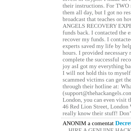
their instructions. For TWO 
them all day, but I got no re
broadcast that teaches on h
ANGELS RECOVERY EXPERT. H
funds back. I contacted the 
recover my funds. I contact
experts saved my life by hel
hours. I provided necessary 
complete the successful reco
joy asI got my everything bac
I will not hold this to myself
scammed victims can get the
through their hotline at: W
(support@thehackangels.com
London, you can even visit th
46 Red Lion Street, London
really know their stuff! Don’
Decre
ANONIM a comentat
HIRE A GENUINE HAC