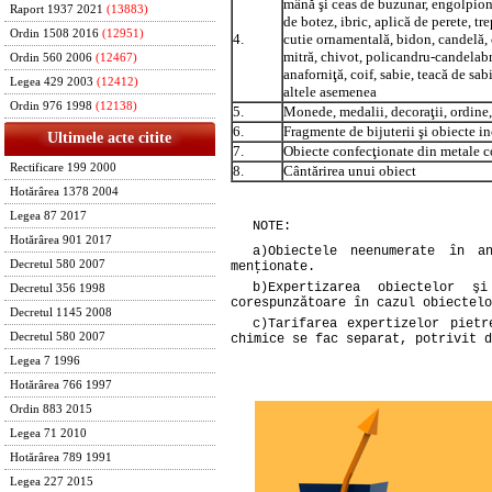
mână şi ceas de buzunar, engolpion,
Raport 1937 2021
(13883)
de botez, ibric, aplică de perete, tr
Ordin 1508 2016
(12951)
4.
cutie ornamentală, bidon, candelă, 
mitră, chivot, policandru-candelabr
Ordin 560 2006
(12467)
anaforniţă, coif, sabie, teacă de sab
Legea 429 2003
(12412)
altele asemenea
Ordin 976 1998
(12138)
5.
Monede, medalii, decoraţii, ordine
6.
Fragmente de bijuterii şi obiecte i
Ultimele acte citite
7.
Obiecte confecţionate din metale 
Rectificare 199 2000
8.
Cântărirea unui obiect
Hotărârea 1378 2004
Legea 87 2017
NOTE:
Hotărârea 901 2017
a)
Obiectele neenumerate în a
Decretul 580 2007
menţionate.
b)
Expertizarea obiectelor ş
Decretul 356 1998
corespunzătoare în cazul obiectelo
Decretul 1145 2008
c)
Tarifarea expertizelor piet
Decretul 580 2007
chimice se fac separat, potrivit d
Legea 7 1996
Hotărârea 766 1997
Ordin 883 2015
Legea 71 2010
Hotărârea 789 1991
Legea 227 2015