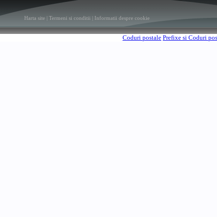
Harta site
|
Termeni si conditii
|
Informatii despre cookie
Coduri postale
Prefixe si Coduri po