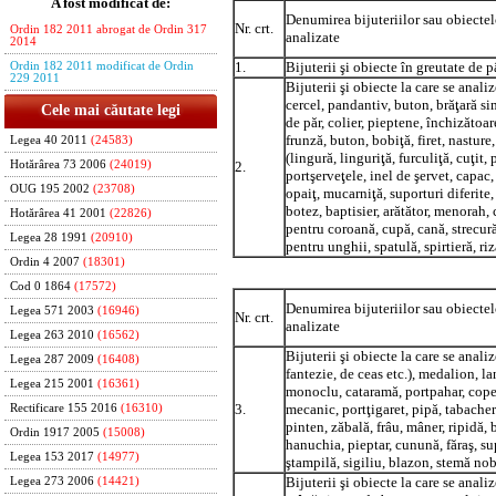
A fost modificat de:
Denumirea bijuteriilor sau obiecte
Nr. crt.
Ordin 182 2011 abrogat de Ordin 317
analizate
2014
1.
Bijuterii şi obiecte în greutate de p
Ordin 182 2011 modificat de Ordin
229 2011
Bijuterii şi obiecte la care se anal
cercel, pandantiv, buton, brăţară si
Cele mai căutate legi
de păr, colier, pieptene, închizătoar
frunză, buton, bobiţă, firet, nasture
Legea 40 2011
(24583)
(lingură, linguriţă, furculiţă, cuţit, 
2.
Hotărârea 73 2006
(24019)
portşerveţele, inel de şervet, capac,
OUG 195 2002
(23708)
opaiţ, mucarniţă, suporturi diferite,
botez, baptisier, arătător, menorah,
Hotărârea 41 2001
(22826)
pentru coroană, cupă, cană, strecurăt
Legea 28 1991
(20910)
pentru unghii, spatulă, spirtieră, ri
Ordin 4 2007
(18301)
Cod 0 1864
(17572)
Denumirea bijuteriilor sau obiecte
Legea 571 2003
(16946)
Nr. crt.
analizate
Legea 263 2010
(16562)
Bijuterii şi obiecte la care se anal
Legea 287 2009
(16408)
fantezie, de ceas etc.), medalion, lan
Legea 215 2001
(16361)
monoclu, cataramă, portpahar, coper
3.
mecanic, portţigaret, pipă, tabacheră
Rectificare 155 2016
(16310)
pinten, zăbală, frâu, mâner, ripidă, 
Ordin 1917 2005
(15008)
hanuchia, pieptar, cunună, făraş, su
Legea 153 2017
(14977)
ştampilă, sigiliu, blazon, stemă nob
Bijuterii şi obiecte la care se anal
Legea 273 2006
(14421)