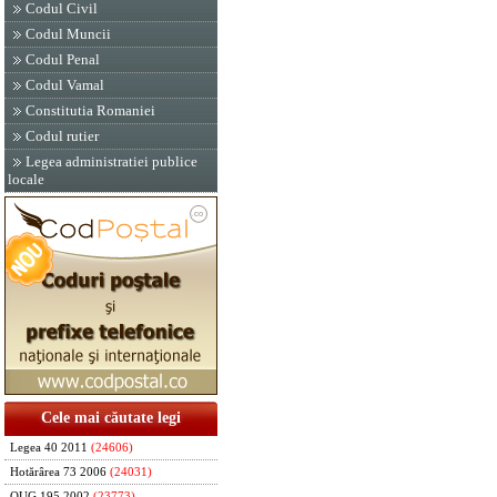
Codul Civil
Codul Muncii
Codul Penal
Codul Vamal
Constitutia Romaniei
Codul rutier
Legea administratiei publice
locale
Cele mai căutate legi
Legea 40 2011
(24606)
Hotărârea 73 2006
(24031)
OUG 195 2002
(23773)