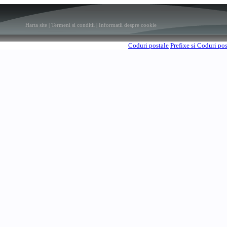
Harta site
|
Termeni si conditii
|
Informatii despre cookie
Coduri postale
Prefixe si Coduri po