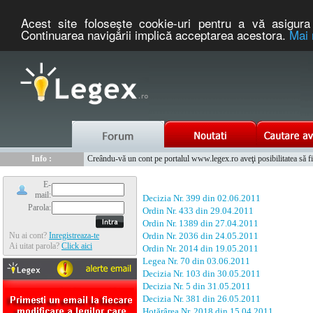
Acest site foloseşte cookie-uri pentru a vă asigura 
Continuarea navigării implică acceptarea acestora.
Mai 
Nou :
Legex.ro - portal de legislatie romaneasca. Un serviciu oferit g
Info :
Creându-vă un cont pe portalul www.legex.ro aveţi posibilitatea să fiţi
Info :
www.tntauto.ro - Managementul Integrat al Parcului Auto
E-
mail:
Decizia Nr. 399 din 02.06.2011
Parola:
Ordin Nr. 433 din 29.04.2011
Ordin Nr. 1389 din 27.04.2011
Nu ai cont?
Inregistreaza-te
Ordin Nr. 2036 din 24.05.2011
Ai uitat parola?
Click aici
Ordin Nr. 2014 din 19.05.2011
Legea Nr. 70 din 03.06.2011
Decizia Nr. 103 din 30.05.2011
Decizia Nr. 5 din 31.05.2011
Decizia Nr. 381 din 26.05.2011
Hotărârea Nr. 2018 din 15.04.2011