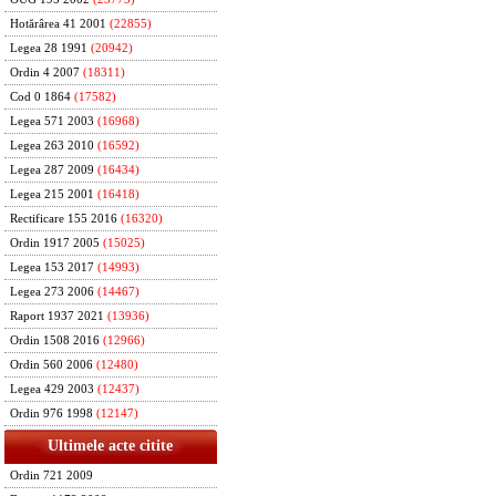
Hotărârea 41 2001
(22855)
Legea 28 1991
(20942)
Ordin 4 2007
(18311)
Cod 0 1864
(17582)
Legea 571 2003
(16968)
Legea 263 2010
(16592)
Legea 287 2009
(16434)
Legea 215 2001
(16418)
Rectificare 155 2016
(16320)
Ordin 1917 2005
(15025)
Legea 153 2017
(14993)
Legea 273 2006
(14467)
Raport 1937 2021
(13936)
Ordin 1508 2016
(12966)
Ordin 560 2006
(12480)
Legea 429 2003
(12437)
Ordin 976 1998
(12147)
Ultimele acte citite
Ordin 721 2009