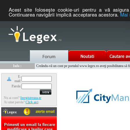
Acest site foloseşte cookie-uri pentru a vă asigura 
Continuarea navigării implică acceptarea acestora.
Mai 
Nou :
Legex.ro - portal de legislatie romaneasca. Un serviciu oferit g
Info :
Creându-vă un cont pe portalul www.legex.ro aveţi posibilitatea să fiţi
Info :
www.tntauto.ro - Managementul Integrat al Parcului Auto
E-
mail:
Parola:
Nu ai cont?
Inregistreaza-te
Ai uitat parola?
Click aici