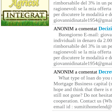
rimborsabile del 3% in un pe
ragionevoli se la mia offerta
per discutere le modalità e 
giovannidinatale1954@­gmai
Deciz
ANONIM a comentat
Buongiorno E-mail: giova
individuali in denaro da 2.00
rimborsabile del 3% in un pe
ragionevoli se la mia offerta
per discutere le modalità e 
giovannidinatale1954@­gmai
Decre
ANONIM a comentat
What type of loan do you 
Mortgage Business capital (s
hope and think that there is
still not gone? Do not hesita
cooperation. Contact us (W
email id : sumitihomelend