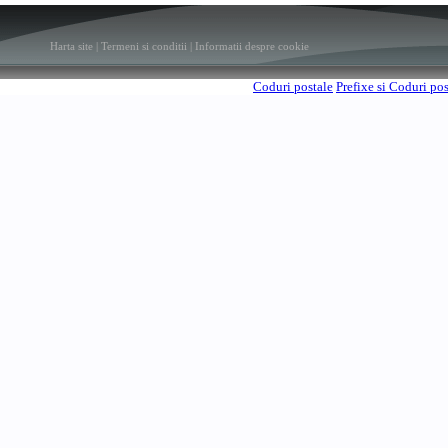
Harta site
|
Termeni si conditii
|
Informatii despre cookie
Coduri postale
Prefixe si Coduri po