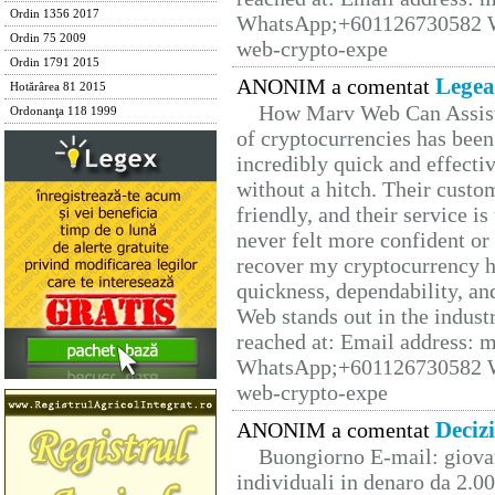
Ordin 1356 2017
WhatsApp;+601126730582 W
Ordin 75 2009
web-crypto-expe
Ordin 1791 2015
Legea
ANONIM a comentat
Hotărârea 81 2015
How Marv Web Can Assist
Ordonanţa 118 1999
of cryptocurrencies has be
incredibly quick and effecti
without a hitch. Their custo
friendly, and their service i
never felt more confident or
recover my cryptocurrency h
quickness, dependability, an
Web stands out in the indus
reached at: Email address:
WhatsApp;+601126730582 W
web-crypto-expe
Deciz
ANONIM a comentat
Buongiorno E-mail: giova
individuali in denaro da 2.00