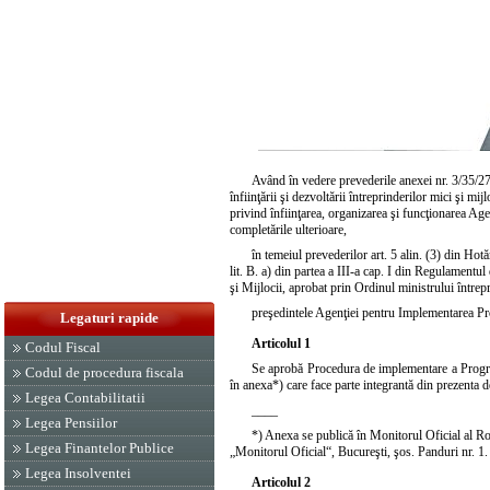
Având în vedere prevederile anexei nr. 3/35/2
înfiinţării şi dezvoltării întreprinderilor mici şi mi
privind înfiinţarea, organizarea şi funcţionarea Ag
completările ulterioare,
în temeiul prevederilor
art. 5 alin. (3) din Ho
lit. B. a) din partea a III-a cap. I din Regulament
şi Mijlocii, aprobat prin Ordinul ministrului întrepr
preşedintele Agenţiei pentru Implementarea Pro
Legaturi rapide
Articolul 1
Codul Fiscal
Se aprobă Procedura de implementare a Programu
Codul de procedura fiscala
în anexa*) care face parte integrantă din prezenta d
Legea Contabilitatii
____
Legea Pensiilor
*) Anexa se publică în Monitorul Oficial al Rom
Legea Finantelor Publice
„Monitorul Oficial“, Bucureşti, şos. Panduri nr. 1.
Legea Insolventei
Articolul 2