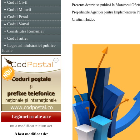
Codul Civil
Prezenta decizie se publică în Monitorul Oficial
Codul Muncii
Preşedintele Agenţiei pentru Implementarea Pro
Codul Penal
Cristian Haiduc
Codul Vamal
Constitutia Romaniei
Codul rutier
Legea administratiei publice
locale
Legături cu alte acte
nu a modificat niciun act
A fost modificat de: