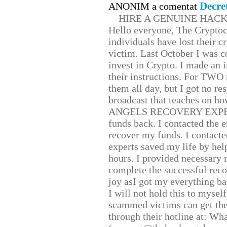
Decre
ANONIM a comentat
HIRE A GENUINE HAC
Hello everyone, The Cryptocu
individuals have lost their c
victim. Last October I was 
invest in Crypto. I made an i
their instructions. For TWO 
them all day, but I got no re
broadcast that teaches on h
ANGELS RECOVERY EXPERT. H
funds back. I contacted the 
recover my funds. I contact
experts saved my life by hel
hours. I provided necessary 
complete the successful reco
joy asI got my everything bac
I will not hold this to myself
scammed victims can get the
through their hotline at: W