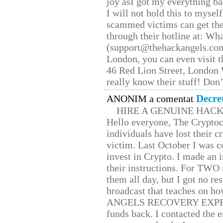
joy asI got my everything bac
I will not hold this to myself
scammed victims can get the
through their hotline at: W
(support@thehackangels.com
London, you can even visit th
46 Red Lion Street, London
really know their stuff! Don’
Decre
ANONIM a comentat
HIRE A GENUINE HAC
Hello everyone, The Cryptocu
individuals have lost their c
victim. Last October I was 
invest in Crypto. I made an i
their instructions. For TWO 
them all day, but I got no re
broadcast that teaches on h
ANGELS RECOVERY EXPERT. H
funds back. I contacted the 