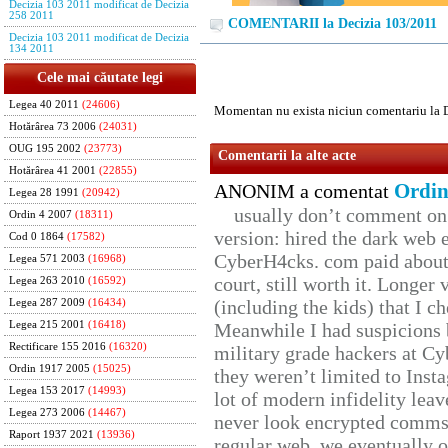
Decizia 103 2011 modificat de Decizia
258 2011
COMENTARII la Decizia 103/2011
Decizia 103 2011 modificat de Decizia
134 2011
Cele mai căutate legi
Legea 40 2011
(24606)
Momentan nu exista niciun comentariu la 
Hotărârea 73 2006
(24031)
OUG 195 2002
(23773)
Comentarii la alte acte
Hotărârea 41 2001
(22855)
Ordin
ANONIM a comentat
Legea 28 1991
(20942)
usually don’t comment on t
Ordin 4 2007
(18311)
version: hired the dark web 
Cod 0 1864
(17582)
CyberH4cks. com paid about 
Legea 571 2003
(16968)
court, still worth it. Longer
Legea 263 2010
(16592)
(including the kids) that I ch
Legea 287 2009
(16434)
Legea 215 2001
(16418)
Meanwhile I had suspicions 
Rectificare 155 2016
(16320)
military grade hackers at Cy
Ordin 1917 2005
(15025)
they weren’t limited to Inst
Legea 153 2017
(14993)
lot of modern infidelity leav
Legea 273 2006
(14467)
never look encrypted comms, 
Raport 1937 2021
(13936)
regular web. we eventually 