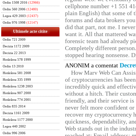
Ordin 1508 2016
(12966)
cellphone number +1 551 41
Ordin 560 2006
(12480)
plain English) that some of t
Legea 429 2003
(12437)
forums and data brokers you 
Ordin 976 1998
(12147)
did that part, not me. I neve
Ultimele acte citite
want it. All that mattered w
forensic team had already pie
Ordin 721 2009
Decizia 1172 2009
Completely different person
Decizia 22 2013
stopped hearing nonsense. Di
Hotărârea 578 1999
Decre
ANONIM a comentat
Ordin 13 2010
How Marv Web Can Assist
Hotărârea 581 2008
of cryptocurrencies has be
Hotărârea 335 1999
incredibly quick and effecti
Hotărârea 1238 2003
without a hitch. Their custo
Hotărârea 907 2000
friendly, and their service i
Hotărârea 774 2001
never felt more confident or
Ordin 835 2014
recover my cryptocurrency h
Decizia 1161 2009
Hotărârea 1177 2000
quickness, dependability, an
Legea 440 2002
Web stands out in the indus
Ordin 996 2006
reached at: Email address: