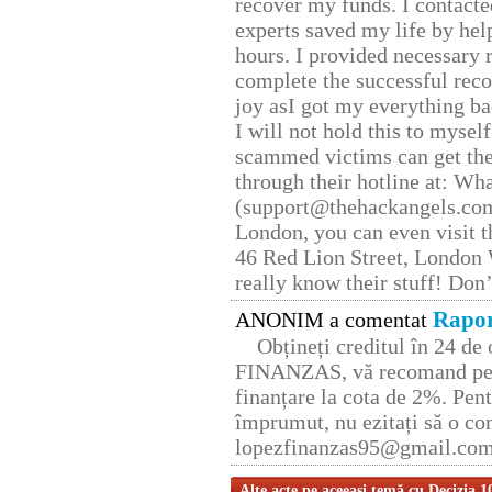
recover my funds. I contact
experts saved my life by hel
hours. I provided necessary 
complete the successful reco
joy asI got my everything bac
I will not hold this to myself
scammed victims can get the
through their hotline at: W
(support@thehackangels.com
London, you can even visit th
46 Red Lion Street, London
really know their stuff! Don’
Rapor
ANONIM a comentat
Obțineți creditul în 24 d
FINANZAS, vă recomand pent
finanțare la cota de 2%. Pent
împrumut, nu ezitați să o con
lopezfinanzas95@gmail.co
Alte acte pe aceeaşi temă cu Decizia 1