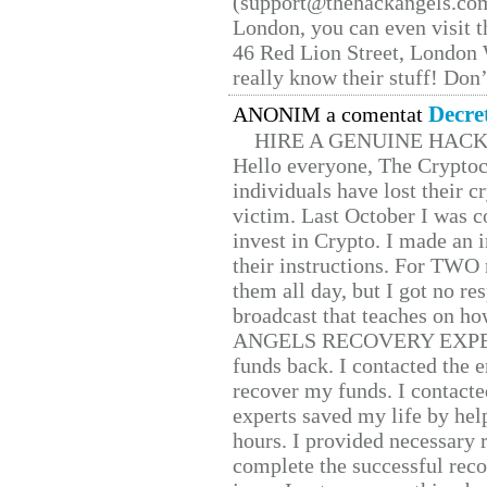
(support@thehackangels.com
London, you can even visit th
46 Red Lion Street, London
really know their stuff! Don’
Decre
ANONIM a comentat
HIRE A GENUINE HAC
Hello everyone, The Cryptocu
individuals have lost their c
victim. Last October I was 
invest in Crypto. I made an i
their instructions. For TWO 
them all day, but I got no re
broadcast that teaches on h
ANGELS RECOVERY EXPERT. H
funds back. I contacted the 
recover my funds. I contact
experts saved my life by hel
hours. I provided necessary 
complete the successful reco