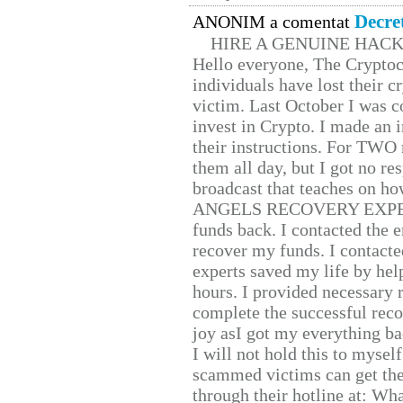
Decre
ANONIM a comentat
HIRE A GENUINE HAC
Hello everyone, The Cryptocu
individuals have lost their c
victim. Last October I was 
invest in Crypto. I made an i
their instructions. For TWO 
them all day, but I got no re
broadcast that teaches on h
ANGELS RECOVERY EXPERT. H
funds back. I contacted the 
recover my funds. I contact
experts saved my life by hel
hours. I provided necessary 
complete the successful reco
joy asI got my everything bac
I will not hold this to myself
scammed victims can get the
through their hotline at: W