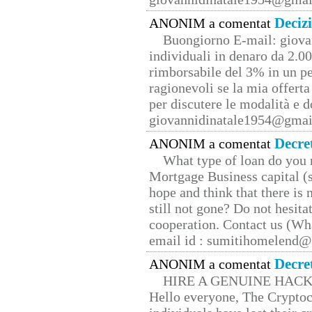
Deciz
ANONIM a comentat
Buongiorno E-mail: giova
individuali in denaro da 2.00
rimborsabile del 3% in un pe
ragionevoli se la mia offerta
per discutere le modalità e 
giovannidinatale1954@­gmai
Decre
ANONIM a comentat
What type of loan do you 
Mortgage Business capital (s
hope and think that there is
still not gone? Do not hesita
cooperation. Contact us (W
email id : sumitihomelend
Decre
ANONIM a comentat
HIRE A GENUINE HAC
Hello everyone, The Cryptocu