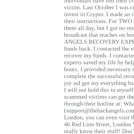
individuals have lost their c
victim. Last October I was 
invest in Crypto. I made an i
their instructions. For TWO 
them all day, but I got no re
broadcast that teaches on h
ANGELS RECOVERY EXPERT. H
funds back. I contacted the 
recover my funds. I contact
experts saved my life by hel
hours. I provided necessary 
complete the successful reco
joy asI got my everything bac
I will not hold this to myself
scammed victims can get the
through their hotline at: W
(support@thehackangels.com
London, you can even visit th
46 Red Lion Street, London
really know their stuff! Don’