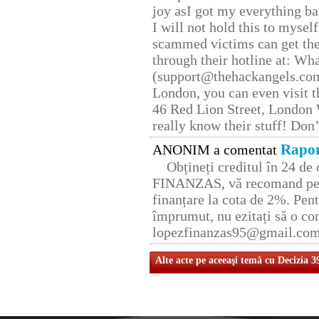
joy asI got my everything bac
I will not hold this to myself
scammed victims can get the
through their hotline at: W
(support@thehackangels.com
London, you can even visit th
46 Red Lion Street, London
really know their stuff! Don’
Rapor
ANONIM a comentat
Obțineți creditul în 24 d
FINANZAS, vă recomand pent
finanțare la cota de 2%. Pent
împrumut, nu ezitați să o con
lopezfinanzas95@gmail.co
Alte acte pe aceeaşi temă cu Decizia 3