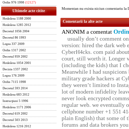
Ordin 976 1998
(12127)
Momentan nu exista niciun comentariu la 
Ultimele acte citite
Hotărârea 1188 2000
Comentarii la alte acte
Hotărârea 1285 2012
Ordin
ANONIM a comentat
Decretul 1056 2004
usually don’t comment on t
Decretul 86 1993
version: hired the dark web 
Legea 337 2009
Ordin 1317 2002
CyberH4cks. com paid about 
Decretul 959 2002
court, still worth it. Longer
Hotărârea 1054 2001
(including the kids) that I ch
Decizia 1337 2002
Meanwhile I had suspicions 
Legea 176 2009
military grade hackers at Cy
Ordin 7115 1998
they weren’t limited to Inst
Decretul 593 2014
lot of modern infidelity leav
Hotărârea 683 2012
never look encrypted comms, 
Instrucţiuni 5 1996
regular web. we eventually 
Hotărârea 1171 2006
cellphone number +1 551 41
Decretul 619 2002
plain English) that some of t
Decretul 503 2013
forums and data brokers you 
Hotărârea 1216 2012