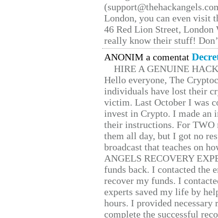
(support@thehackangels.com
London, you can even visit th
46 Red Lion Street, London
really know their stuff! Don’
Decre
ANONIM a comentat
HIRE A GENUINE HAC
Hello everyone, The Cryptocu
individuals have lost their c
victim. Last October I was 
invest in Crypto. I made an i
their instructions. For TWO 
them all day, but I got no re
broadcast that teaches on h
ANGELS RECOVERY EXPERT. H
funds back. I contacted the 
recover my funds. I contact
experts saved my life by hel
hours. I provided necessary 
complete the successful reco