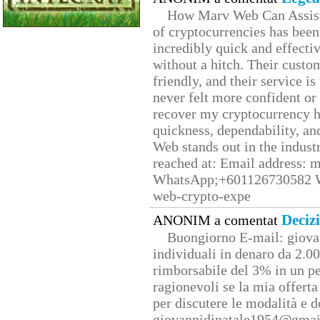
How Marv Web Can Assist
of cryptocurrencies has be
incredibly quick and effecti
without a hitch. Their custo
friendly, and their service i
never felt more confident or
recover my cryptocurrency h
quickness, dependability, an
Web stands out in the indus
reached at: Email address:
WhatsApp;+601126730582 W
web-crypto-expe
Deciz
ANONIM a comentat
Buongiorno E-mail: giova
individuali in denaro da 2.00
rimborsabile del 3% in un pe
ragionevoli se la mia offerta
per discutere le modalità e 
giovannidinatale1954@­gmai