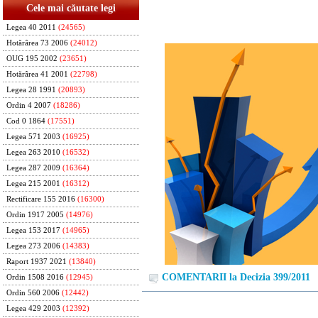
Cele mai căutate legi
Legea 40 2011
(24565)
Hotărârea 73 2006
(24012)
OUG 195 2002
(23651)
Hotărârea 41 2001
(22798)
Legea 28 1991
(20893)
Ordin 4 2007
(18286)
Cod 0 1864
(17551)
Legea 571 2003
(16925)
Legea 263 2010
(16532)
Legea 287 2009
(16364)
Legea 215 2001
(16312)
Rectificare 155 2016
(16300)
Ordin 1917 2005
(14976)
Legea 153 2017
(14965)
Legea 273 2006
(14383)
Raport 1937 2021
(13840)
COMENTARII la Decizia 399/2011
Ordin 1508 2016
(12945)
Ordin 560 2006
(12442)
Legea 429 2003
(12392)