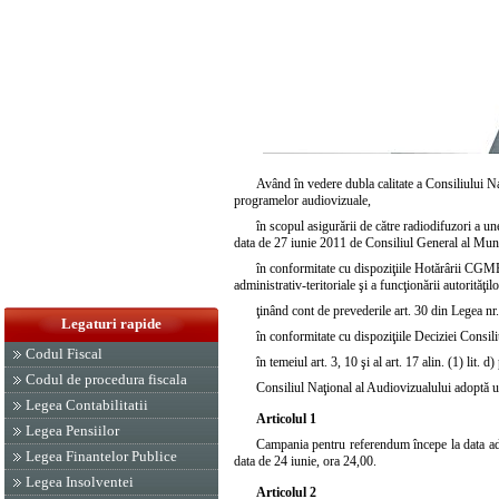
Având în vedere dubla calitate a Consiliului Na
programelor audiovizuale,
în scopul asigurării de către radiodifuzori a un
data de 27 iunie 2011 de Consiliul General al Mu
în conformitate cu dispoziţiile
Hotărârii CGMB
administrativ-teritoriale şi a funcţionării autorităţ
ţinând cont de prevederile
art. 30 din Legea nr
Legaturi rapide
în conformitate cu dispoziţiile
Deciziei Consili
Codul Fiscal
în temeiul
art. 3, 10 şi al art. 17 alin. (1) lit
Codul de procedura fiscala
Consiliul Naţional al Audiovizualului adoptă u
Legea Contabilitatii
Articolul 1
Legea Pensiilor
Campania pentru referendum începe la data aduc
Legea Finantelor Publice
data de 24 iunie, ora 24,00.
Legea Insolventei
Articolul 2