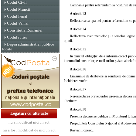
Codul Civil
Campania pentru referendum la posturile de radio
Codul Muncii
Articolul 3
Codul Penal
Reflectarea campaniei pentru referendum se poa
Codul Vamal
Articolul 4
Constitutia Romaniei
Reflectarea evenimentelor şi a temelor legate 
Codul rutier
opinii.
Legea administratiei publice
locale
Articolul 5
În temeiul obligaţiei de a informa corect publi
intermediul smsurilor, e-mail-urilor şi/sau al telefo
Articolul 6
Emisiunile de dezbatere şi sondajele de opinie 
închiderea votării.
Articolul 7
Nerespectarea prevederilor prezentei decizii s
ulterioare.
Articolul 8
Legături cu alte acte
Prezenta decizie se publică în Monitorul Oficia
nu a modificat niciun act
Preşedintele Consiliului Naţional al Audiovizu
nu a fost modificat de niciun act
Răsvan Popescu