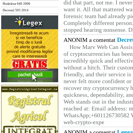
did that part, not me. I neve
Hotărârea 640 2006
want it. All that mattered w
Decretul 593 2014
forensic team had already pie
Completely different person
stopped hearing nonsense. Di
Decre
ANONIM a comentat
How Marv Web Can Assist
of cryptocurrencies has be
incredibly quick and effecti
without a hitch. Their custo
friendly, and their service i
never felt more confident or
recover my cryptocurrency h
quickness, dependability, an
Web stands out in the indus
reached at: Email address:
WhatsApp;+601126730582 W
web-crypto-expe
Legea
ANONIM a comentat