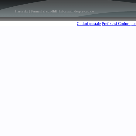
Harta site
|
Termeni si conditii
|
Informatii despre cookie
Coduri postale
Prefixe si Coduri po