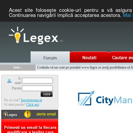
Acest site foloseşte cookie-uri pentru a vă asigura 
Continuarea navigării implică acceptarea acestora.
Mai 
Nou :
Legex.ro - portal de legislatie romaneasca. Un serviciu oferit g
Info :
Creându-vă un cont pe portalul www.legex.ro aveţi posibilitatea să fiţi
Info :
www.tntauto.ro - Managementul Integrat al Parcului Auto
E-
mail:
Parola:
Nu ai cont?
Inregistreaza-te
Ai uitat parola?
Click aici