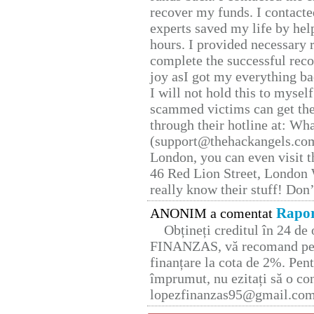
recover my funds. I contact
experts saved my life by hel
hours. I provided necessary 
complete the successful reco
joy asI got my everything bac
I will not hold this to myself
scammed victims can get the
through their hotline at: W
(support@thehackangels.com
London, you can even visit th
46 Red Lion Street, London
really know their stuff! Don’
Rapor
ANONIM a comentat
Obțineți creditul în 24 d
FINANZAS, vă recomand pent
finanțare la cota de 2%. Pent
împrumut, nu ezitați să o con
lopezfinanzas95@gmail.co