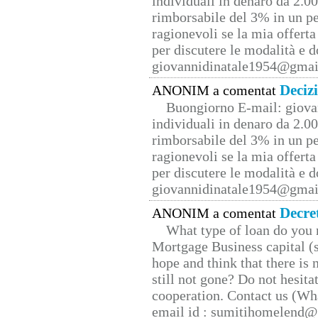
individuali in denaro da 2.00
rimborsabile del 3% in un pe
ragionevoli se la mia offerta
per discutere le modalità e 
giovannidinatale1954@­gmai
Deciz
ANONIM a comentat
Buongiorno E-mail: giova
individuali in denaro da 2.00
rimborsabile del 3% in un pe
ragionevoli se la mia offerta
per discutere le modalità e 
giovannidinatale1954@­gmai
Decre
ANONIM a comentat
What type of loan do you 
Mortgage Business capital (s
hope and think that there is
still not gone? Do not hesita
cooperation. Contact us (W
email id : sumitihomelend