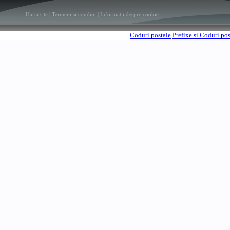
Harta site
|
Termeni si conditii
|
Informatii despre cookie
Coduri postale
Prefixe si Coduri po