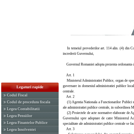
In temeiul prevederilor art. 114 alin. (4) din Co
increderii Guvernului,
Guvernul Romaniei adopta prezenta ordonanta d
Art. 1
Ministerul Administratiei Publice, organ de specia
guvernare in domeniul administratiei publice locale
Legaturi rapide
centrale.
Codul Fiscal
Art. 2
Codul de procedura fiscala
(1) Agentia Nationala a Functionarilor Publici si
ale administratiei publice centrale, in subordinea M
Legea Contabilitatii
(2) Proiectele de acte normative elaborate de Age
Legea Pensiilor
Guvernului spre adoptare de catre Ministerul Adm
Legea Finantelor Publice
specialitate ale administratiei publice centrale se fa
Art. 3
Legea Insolventei