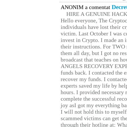
Decre
ANONIM a comentat
HIRE A GENUINE HAC
Hello everyone, The Cryptocu
individuals have lost their c
victim. Last October I was 
invest in Crypto. I made an i
their instructions. For TWO 
them all day, but I got no re
broadcast that teaches on h
ANGELS RECOVERY EXPERT. H
funds back. I contacted the 
recover my funds. I contact
experts saved my life by hel
hours. I provided necessary 
complete the successful reco
joy asI got my everything bac
I will not hold this to myself
scammed victims can get the
through their hotline at: W