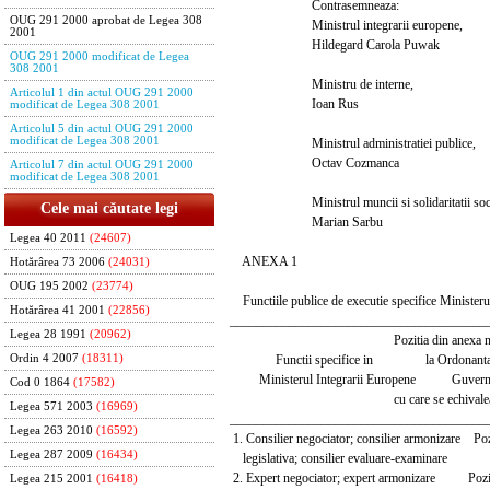
Contrasemneaza:
OUG 291 2000 aprobat de Legea 308
Ministrul integrarii europene,
2001
Hildegard Carola Puwak
OUG 291 2000 modificat de Legea
308 2001
Ministru de interne,
Articolul 1 din actul OUG 291 2000
Ioan Rus
modificat de Legea 308 2001
Articolul 5 din actul OUG 291 2000
modificat de Legea 308 2001
Ministrul administratiei publice,
Octav Cozmanca
Articolul 7 din actul OUG 291 2000
modificat de Legea 308 2001
Ministrul muncii si solidaritatii soci
Cele mai căutate legi
Marian Sarbu
Legea 40 2011
(24607)
ANEXA 1
Hotărârea 73 2006
(24031)
OUG 195 2002
(23774)
Functiile publice de executie specifice Ministerulu
Hotărârea 41 2001
(22856)
_______________________________________
Legea 28 1991
(20962)
Pozitia din anexa nr.
Functii specifice in la Ordonanta de
Ordin 4 2007
(18311)
Ministerul Integrarii Europene Guvernulu
Cod 0 1864
(17582)
cu care se echivalea
Legea 571 2003
(16969)
_______________________________________
Legea 263 2010
(16592)
1. Consilier negociator; consilier armonizare Poz
Legea 287 2009
(16434)
legislativa; consilier evaluare-examinare
2. Expert negociator; expert armonizare Pozitii
Legea 215 2001
(16418)