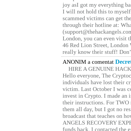
joy asI got my everything bac
I will not hold this to myself
scammed victims can get the
through their hotline at: W
(support@thehackangels.com
London, you can even visit th
46 Red Lion Street, London
really know their stuff! Don’
Decre
ANONIM a comentat
HIRE A GENUINE HAC
Hello everyone, The Cryptocu
individuals have lost their c
victim. Last October I was 
invest in Crypto. I made an i
their instructions. For TWO 
them all day, but I got no re
broadcast that teaches on h
ANGELS RECOVERY EXPERT. H
funds back. I contacted the 