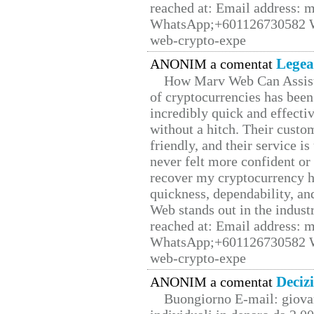
reached at: Email address:
WhatsApp;+601126730582 W
web-crypto-expe
Legea
ANONIM a comentat
How Marv Web Can Assist
of cryptocurrencies has be
incredibly quick and effecti
without a hitch. Their custo
friendly, and their service i
never felt more confident or
recover my cryptocurrency h
quickness, dependability, an
Web stands out in the indus
reached at: Email address:
WhatsApp;+601126730582 W
web-crypto-expe
Deciz
ANONIM a comentat
Buongiorno E-mail: giova