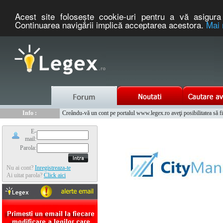
Acest site foloseşte cookie-uri pentru a vă asigura 
Continuarea navigării implică acceptarea acestora.
Mai 
Nou :
Info :
Legex.ro - portal de legislatie romaneasca. Un serviciu oferit g
Creându-vă un cont pe portalul www.legex.ro aveţi posibilitatea să fiţi
Info :
www.tntauto.ro - Managementul Integrat al Parcului Auto
Info :
Cauta coduri postale si prefixe telefonice nationale si internationale
E-
mail:
Parola:
Nu ai cont?
Inregistreaza-te
Ai uitat parola?
Click aici