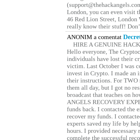
(support@thehackangels.com
London, you can even visit th
46 Red Lion Street, London
really know their stuff! Don’
Decre
ANONIM a comentat
HIRE A GENUINE HAC
Hello everyone, The Cryptocu
individuals have lost their c
victim. Last October I was 
invest in Crypto. I made an i
their instructions. For TWO 
them all day, but I got no re
broadcast that teaches on h
ANGELS RECOVERY EXPERT. H
funds back. I contacted the 
recover my funds. I contact
experts saved my life by hel
hours. I provided necessary 
complete the successful reco