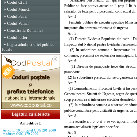
Salarizarea personalului din aparatul propriu al 
Codul Civil
Publice se face potrivit anexei nr. 1 (cap. I lit.
Codul Muncii
salariilor de baza pentru personalul contractual din
Codul Penal
Art. 4
Functiile publice de executie specifice Ministerul
Codul Vamal
integranta din prezenta ordonanta de urgenta.
Constitutia Romaniei
Art. 5
Codul rutier
(1) Directia Evidenta Populatiei din cadrul Dire
Inspectoratul National pentru Evidenta Persoanelor,
Legea administratiei publice
locale
(2) In subordinea comuna a Inspectoratului Natio
comunale, precum si ale sectoarelor municipiului B
Art. 6
(1) Directia de pasapoarte trece din structura 
pasapoarte.
(2) In subordinea prefecturilor se organizeaza ser
Art. 7
(1) Comandamentul Protectiei Civile si Inspectora
General pentru Situatii de Urgenta, organ de specia
scop prevenirea si inlaturarea efectelor dezastrelor.
(2) In subordinea comuna a autoritatilor administ
publice comunitare pentru situatii de urgenta, ca uni
Legături cu alte acte
Art. 8
Prevederile art. 5, 6 si 7 se vor aplica in mod e
A modificat:
masura actualizarii legislatiei specifice.
Articolul 10 din actul OUG 291 2000
Art. 9
modifica OUG 179 2000