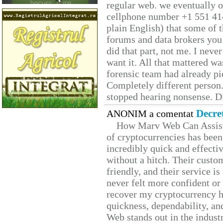
regular web. we eventually 
cellphone number +1 551 41
plain English) that some of t
forums and data brokers you 
did that part, not me. I neve
want it. All that mattered w
forensic team had already pie
Completely different person
stopped hearing nonsense. Di
Decre
ANONIM a comentat
How Marv Web Can Assist
of cryptocurrencies has be
incredibly quick and effecti
without a hitch. Their custo
friendly, and their service i
never felt more confident or
recover my cryptocurrency h
quickness, dependability, an
Web stands out in the indus