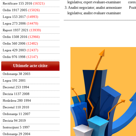
legislativa; expert evaluare-examinare corespu
Rectificare 155 2016
(16321)
3. Analist negociator; analist armonizare Pozit
Ordin 1917 2005
(15026)
legislativa; analist evaluare examinare
Legea 153 2017
(14993)
_______________________________________
Legea 273 2006
(14470)
Raport 1937 2021
(13939)
Ordin 1508 2016
(12966)
Ordin 560 2006
(12482)
Legea 429 2003
(12437)
Ordin 976 1998
(12147)
Ultimele acte citite
Ordonanţa 38 2003
Legea 191 2001
Decretul 253 1994
Decizia 1137 2008
Hotărârea 280 1994
Decretul 110 2010
Ordonanţa 11 2007
Decizia 94 2019
Instrucţiuni 5 1997
Ordonanţa 29 2004