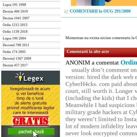
Legea 191 1998
COMENTARII la OUG 291/2000
Decizia 466 2019
Decizia 1041 2007
Ordin 1212 2015
Ordin 1139 2018
Momentan nu exista niciun comentariu la
Legea 190 2004
Decretul 798 2011
Comentarii la alte acte
Ordin 174 2005
Decretul 1567 2009
Ordin
ANONIM a comentat
Decizia 457 2017
usually don’t comment on t
version: hired the dark web 
CyberH4cks. com paid about 
court, still worth it. Longer
(including the kids) that I ch
Meanwhile I had suspicions 
military grade hackers at Cy
they weren’t limited to Inst
lot of modern infidelity leav
never look encrypted comms, 