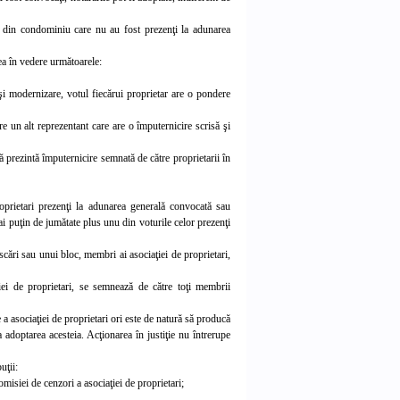
rii din condominiu care nu au fost prezenţi la adunarea
vea în vedere următoarele:
e şi modernizare, votul fiecărui proprietar are o pondere
e un alt reprezentant care are o împuternicire scrisă şi
prezintă împuternicire semnată de către proprietarii în
oprietari prezenţi la adunarea generală convocată sau
mai puţin de jumătate plus unu din voturile celor prezenţi
i scări sau unui bloc, membri ai asociaţiei de proprietari,
ei de proprietari, se semnează de către toţi membrii
 a asociaţiei de proprietari ori este de natură să producă
a adoptarea acesteia. Acţionarea în justiţie nu întrerupe
uţii:
isiei de cenzori a asociaţiei de proprietari;