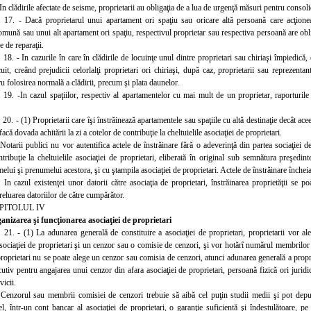
In clădirile afectate de seisme, proprietarii au obligaţia de a lua de urgenţă măsuri pentru consolid
. 17. - Dacă proprietarul unui apartament ori spaţiu sau oricare altă persoană care acţion
omună sau unui alt apartament ori spaţiu, respectivul proprietar sau respectiva persoană are obliga
e de reparaţii.
. 18. - In cazurile în care în clădirile de locuinţe unul dintre proprietari sau chiriaşi împiedică
cuit, creând prejudicii celorlalţi proprietari ori chiriaşi, după caz, proprietarii sau reprezentan
u folosirea normală a clădirii, precum şi plata daunelor.
. 19. -In cazul spaţiilor, respectiv al apartamentelor cu mai mult de un proprietar, raporturile
 20. - (1) Proprietarii care îşi înstrăinează apartamentele sau spaţiile cu altă destinaţie decât ac
facă dovada achitării la zi a cotelor de contribuţie la cheltuielile asociaţiei de proprietari.
 Notarii publici nu vor autentifica actele de înstrăinare fără o adeverinţă din partea sociaţiei de
tribuţie la cheltuielile asociaţiei de proprietari, eliberată în original sub semnătura preşedint
elui şi prenumelui acestora, şi cu ştampila asociaţiei de proprietari. Actele de înstrăinare închei
 In cazul existenţei unor datorii către asociaţia de proprietari, înstrăinarea proprietăţii se 
preluarea datoriilor de către cumpărător.
PITOLUL IV
anizare
a şi funcţionarea asociaţiei de proprietari
. 21. - (1) La adunarea generală de constituire a asociaţiei de proprietari, proprietarii vor al
sociaţiei de
proprietari şi un cenzor sau o comisie de cenzori, şi vor hotărî numărul membrilor
proprietari nu se poate alege un cenzor sau comisia de cenzori, atunci adunarea generală a propr
utiv pentru angajarea unui cenzor din afara asociaţiei de proprietari, persoană fizică ori juridi
vicii.
 Cenzorul sau membrii comisiei de cenzori t
rebuie să aibă cel puţin studii medii şi pot dep
el, într-un cont bancar al asociaţiei de proprietari, o garanţie suficientă şi îndestulătoare, p