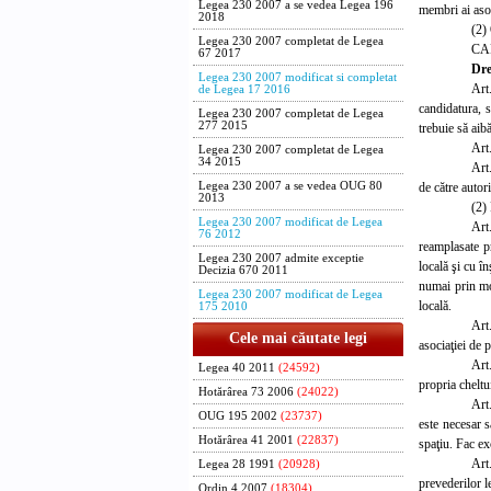
Legea 230 2007 a se vedea Legea 196
membri ai asoc
2018
(2) 
Legea 230 2007 completat de Legea
CA
67 2017
Dre
Legea 230 2007 modificat si completat
Art
de Legea 17 2016
candidatura, s
Legea 230 2007 completat de Legea
277 2015
trebuie să aib
Art.
Legea 230 2007 completat de Legea
34 2015
Art
de către autori
Legea 230 2007 a se vedea OUG 80
2013
(2)
Legea 230 2007 modificat de Legea
Art
76 2012
reamplasate pr
Legea 230 2007 admite exceptie
locală şi cu î
Decizia 670 2011
numai prin mod
Legea 230 2007 modificat de Legea
locală.
175 2010
Art
Cele mai căutate legi
asociaţiei de p
Art
Legea 40 2011
(24592)
propria cheltu
Hotărârea 73 2006
(24022)
Art
OUG 195 2002
(23737)
este necesar s
Hotărârea 41 2001
(22837)
spaţiu. Fac ex
Art.
Legea 28 1991
(20928)
prevederilor l
Ordin 4 2007
(18304)