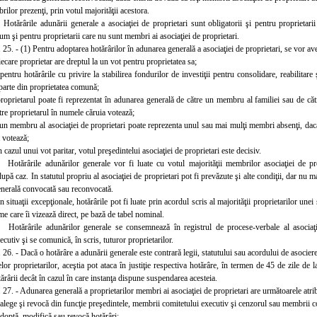
lor prezenţi, prin votul majorităţii acestora.
 Hotărârile adunării generale a asociaţiei de proprietari sunt obligatorii şi pentru proprieta
um şi pentru proprietarii care nu sunt membri ai asociaţiei de proprietari.
. 25. - (1) Pentru adoptarea hotărârilor în adunarea generală a asociaţiei de proprietari, se vor a
iecare proprietar are dreptul la un vot pentru proprietatea sa;
pentru hotărârile cu privire la stabilirea fondurilor de investiţii pentru consolidare, reabilitar
parte din proprietatea comună;
propr
ietarul poate fi reprezentat în adunarea generală de către un membru al familiei sau de cătr
re proprietarul în numele căruia votează;
un membru al asociaţiei de proprietari poate reprezenta unul sau mai mulţi membri absenţi, dacă 
 votează;
n cazul unui vot paritar, votul preşedintelui asociaţiei de proprietari este decisiv.
 Hotărârile adunărilor generale vor fi luate cu votul majorităţii membrilor asociaţiei de pr
upă caz. In statutul propriu al asociaţiei de proprietari pot fi prevăzute şi alte condiţii, dar nu 
enerală convocată sau reconvocată.
n situaţii excepţionale, hotărârile pot fi luate prin acordul scris al majorităţii proprietarilor une
e care îi vizează direct, pe bază de tabel nominal.
 Hotărârile adunărilor generale se consemnează în registrul de procese-verbale al asociaţi
ecutiv şi se comunică, în scris, tuturor
proprietarilor.
 26. - Dacă o hotărâre a adunării generale este contrară legii, statutului sau acordului de asociere
lor proprietarilor, aceştia pot ataca în justiţie respectiva hotărâre, în termen de 45 de zile de l
ărârii decât în cazul în care instanţa dispune suspendarea acesteia.
 27. - Adunarea generală a proprietarilor membri ai asociaţiei de proprietari are următoarele atrib
alege şi revocă din funcţie preşedintele, membrii comitetului executiv şi cenzorul sau membrii com
adoptă, modifică sau revocă hotărâri;