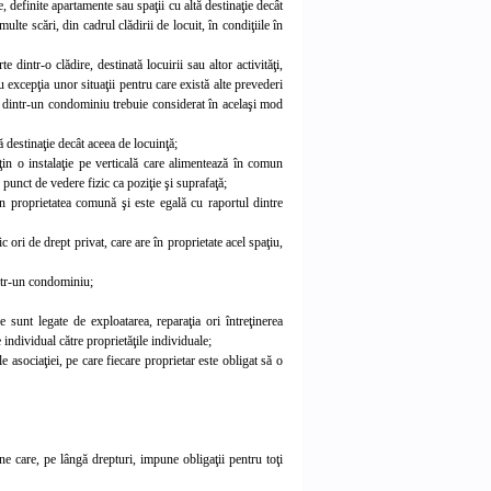
, definite apartamente sau spaţii cu altă destinaţie decât
te scări, din cadrul clădirii de locuit, în condiţiile în
e dintr-o clădire, destinată locuirii sau altor activităţi,
 excepţia unor situaţii pentru care există alte prevederi
le dintr-un condominiu trebuie considerat în acelaşi mod
 destinaţie decât aceea de locuinţă;
ţin o instalaţie pe verticală care alimentează în comun
 punct de vedere fizic ca poziţie şi suprafaţă;
din proprietatea comună şi este egală cu raportul dintre
c ori de drept privat, care are în proprietate acel spaţiu,
intr-un condomin
iu;
are sunt legate de exploatarea, reparaţia ori întreţinerea
 individual către proprietăţile individuale;
 asociaţiei, pe care fiecare proprietar este obligat să o
ne care, pe lângă drepturi, impune obligaţii pentru toţi