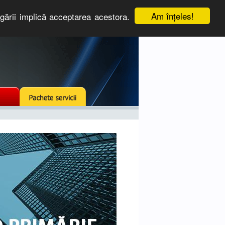
Am înţeles!
igării implică acceptarea acestora.