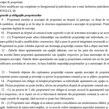
iaţiei de proprietari.
Orice modificare sau completare se înregistrează la judecătoria care a emis încheierea judecătoreas
PITOLUL III
pturi
le şi obligaţiile proprietarilor
. 9. - Proprietarii membri ai asociaţiei de proprietari au dreptul să participe, cu drept de vot
ă candideze, să aleagă şi să fie aleşi în structura organizatorică a asociaţiei de proprietari. Pen
ă capacitate deplină de exerciţiu.
 10. - Proprietarii au dreptul să cunoască toate aspectele ce ţin de activitatea asociaţiei şi au
acce
. 11. - (1) Proprietarul poate aduce îmbunătăţiri sau modificări proprietăţii sale individuale, cu 
tatea publică locală a modificărilor constructive, fără a pune în pericol integritatea structurală a cl
 Proprietarul nu poate schimba aspectul sau destinaţia proprietăţii comune fără a obţine mai întâi 
. 12. - Zidurile dintre apartamentele sau spaţiile alăturate, care nu fac parte din structura de 
in acordul dintre proprietarii apartamentelor sau spaţiilor respective, pe baza autorizaţiei de mo
nştiinţarea asociaţiei. Zidurile dintre apartamente sau spaţii şi proprietatea comună care nu fac part
ificarea acordului de asociere, în baza hotărârii majorităţii proprietarilor şi a autorizaţiei de m
. 13. - Veniturile obţinute din exploatarea proprietăţii comune aparţin asociaţiei de propriet
roprietari
pentru reparaţii şi investiţii cu privire la proprietatea comună şi nu se plătesc proprietar
. 14. - Proprietarul este obligat să menţină proprietatea sa individuală, apartament sau spaţiu cu 
ială. Niciun proprietar nu poate încălca, afecta sau prejudicia dreptul de proprietate comună sau in
. 15. - Cu un preaviz de 5 zile, proprietarul este obligat să accepte accesul în apartamentul sau 
ă se inspecteze, să se repare ori să se înlocuiască elemente din proprietatea comună, la care s
cepţie cazurile de urgenţă, când accesul se poate face fără preaviz.
 16. - (1) Proprietarii sunt obligaţi să ia măsuri pentru consolidarea sau modernizarea clădirii, pe
egale. Indiferent de natura intervenţiilor, se va avea în vedere menţinerea aspectului armonios şi un