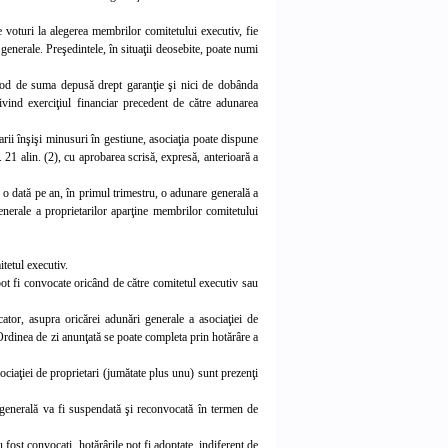
 voturi la alegerea membrilor comitetului executiv, fie
 generale. Preşedintele, în situaţii deosebite, poate numi
 mod de suma depusă drept garanţie şi nici de dobânda
ivind exerciţiul financiar precedent de către adunarea
tarii înşişi minusuri în gestiune, asociaţia poate dispune
21 alin. (2), cu aprobarea scrisă, expresă, anterioară a
n o dată pe an, în primul trimestru, o adunare generală a
enerale a proprietarilor aparţine membrilor comitetului
tetul executiv.
pot fi convocate oricând de către comitetul executiv sau
cator, asupra oricărei adunări generale a asociaţiei de
e. Ordinea de zi anunţată se poate completa prin hotărâre a
ciaţiei de proprietari (jumătate plus unu) sunt prezenţi
generală va fi suspendată şi reconvocată în termen de
fost convocaţi, hotărârile pot fi adoptate, indiferent de