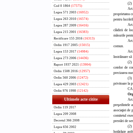
(2) 
Cod 0 1864
(17575)
Art
Legea 571 2003
(16952)
proprietatea c
pentru lucrăril
Legea 263 2010
(16574)
Art
Legea 287 2009
(16416)
clădirii de lo
Legea 215 2001
(16383)
măsurile pentr
Rectificare 155 2016
(16313)
Art
Ordin 1917 2005
(15015)
comun.
Art.
Legea 153 2017
(14984)
înstrăinare să 
Legea 273 2006
(14436)
(2)
Raport 1937 2021
(13904)
cotelor de con
Ordin 1508 2016
(12957)
precizarea num
(3)
Ordin 560 2006
(12472)
privitoare la 
Legea 429 2003
(12421)
CA
Ordin 976 1998
(12142)
Org
Ultimele acte citite
Art
preşedintele a
Ordin 119 2017
asociaţiei de 
Legea 209 2008
comitetul exec
prestări de ser
Decretul 366 2008
(2)
Legea 656 2002
hotărăşte astf