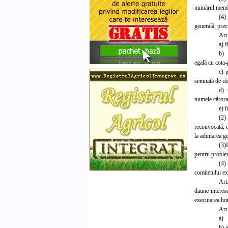
numărul membri
(4)
generală, prec
Art
a) f
b) 
egală cu cota-
c) 
semnată de căt
d) 
numele cărora
e) î
(2)
reconvocată, d
la adunarea g
(3)I
pentru problem
(4)
comitetului ex
Art.
daune interese
executarea hot
Art.
a) 
b) 