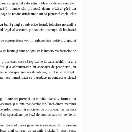
are, cu sprijinul autorităţii publice locale sau centrale.
ează în numele său provoacă daune oricărei părţi din
ţia să repare stricăciunile ori să plătească cheltuielile
, cu bună-ştiinţă şi sub orice formă, folosirea normală a
tul legal al acestora pot solicita instanţei să hotărască
 de coproprietate vor fi reglementate potrivit drep
tului
eea de locuinţă sunt obligaţi ca la întocmirea formelor de
 proprietari, care să reprezinte dovada achitării la zi a
elui şi a administratorului asociaţiei de proprietari, cu
ate cu nerespectarea acestei obligaţii
sunt nule de drept.
poate face numai dacă se introduce în contract o clauză
ege dintre cei prezenţi un comitet executiv, format din
 acestora şi durata mandatelor lor. Dacă dintre membrii
ietarilor membri ai asociaţiei de proprietari va mandata
că de specialitate, pe bază de contract sau convenţie de
une, dacă adunarea generală a asociaţiei de proprietari
e baza unui contract de garanţie încheiat în acest sens.