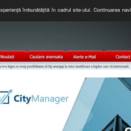
xperienţă îmbunătăţită în cadrul site-ului. Continuarea nav
e romaneasca. Un serviciu oferit gratuit de TNT COMPUTERS
w.legex.ro aveţi posibilitatea să fiţi anunţaţi la orice modificare a legilor care vă interesează.
Integrat al Parcului Auto