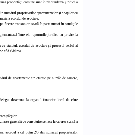
iunea proprietăţii comune sunt în răspunderea juridică a
 din numărul proprietarilor apartamentelor şi spaţiilor cu
anexă la acordul de asociere.
 pe fiecare tronson ori scară în parte numai în condiţiile
glementează între ele raporturile juridice cu privire la
ă cu statutul, acordul de asociere şi procesul-verbal al
se află clădirea.
 numărul de apartamente structurate pe număr de camere,
-delegat desemnat la organul financiar local de către
rea părţilor.
dunarea generală de constituire se face la cererea scrisă a
esar
acordul a cel puţin 2/3 din numărul proprietarilor