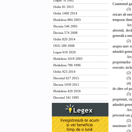
Legea 78 2002
Cuantumul gara
Ordin 81 2013
(3)
Ordin 1400 2014
oricare alt me
temporar dintr
Hotărârea 884 2003
Art
Decizia 546 2005
aferentă, dec
Decizia 574 2008
generală a mem
Ordin 820 2014
(2) 
asupra unei su
OUG 189 2008
adunării gener
Legea 610 2020
Art
Hotărârea 1619 2003
proprietarilo
Hotărârea 786 1996
executiv, inclu
Ordin 923 2014
(2) 
(3)
Decretul 627 2015
(4)
Decizia 1039 2011
de către cel p
Hotărârea 420 2016
(5)
Decretul 341 1995
proprietari, c
adunării gener
Art
personal sau p
(2)
maximum 10 zi
(3)