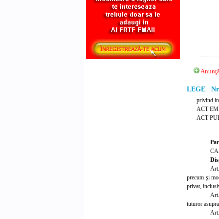
Anunţă
LEGE Nr. 2
privind in
ACT EM
ACT PUB
Par
CA
Dis
Art.
precum şi modu
privat, inclusi
Art.
tuturor asupra
Art.