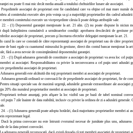
nţiei nu poate fi mai mic decât media anuală a totalului cheltuielilor lunare ale asociaţiei.
 Preşedintele asociaţiei de proprietari este fie candidatul care va obţine cel mai mare număr de
mbru al comitetului executiv ales prin voinţa sa şi a majorităţii proprietarilor din cadrul adunării
e membrii comitetului executiv un vicepreşedinte căruia îi poate delega atribuţiile sale.
. 22. - (1) Deponentul garanţiei menţionate la art. 21 alin. (2) nu poate dispune în niciun
ât după îndeplinirea cumulativă a următoarelor condiţii: aprobarea descărcării de gestiune pr
brilor asociaţiei de proprietari, precum şi încetarea efectelor delegaţiei menţionate la art. 21.
In cazul în care se constată de către reprezentanţii asociaţiei de proprietari sau de către proprie
me de bani egale cu cuantumul minusului în gestiune, direct din contul bancar menţionat la art. 
ale, fără a avea nevoie de consimţământul deponentului garanţiei.
. 23. - (1) După adunarea generală de constituire a asociaţiei de proprietari va avea loc cel puţi
r membri ai asociaţiei. Responsabilitatea cu privire la neconvocarea a cel puţin unei adunări g
siv preşedintelui asociaţiei de proprietari.
Adunarea generală este alcătuită din toţi proprietarii membri ai asociaţiei de proprietari.
 Adunarea generală ordinară se convoacă fie de preşedintele asociaţiei de proprietari, fie de comi
 Pentru situaţii speciale sau de maximă urgenţă, adunările generale extraordinare ale asociaţiei 
uţin 20% din numărul proprietarilor membri ai asociaţiei de proprietari.
 Proprietarii trebuie anunţaţi, prin afişare la loc vizibil sau pe bază de tabel nominal convo
u cel puţin 7 zile înainte de data stabilită, inclusiv cu privire la ordinea de zi a adunării general
ale.
. 24. - (1) Adunarea generală poate adopta hotărâri, dacă majoritatea proprietarilor membri ai aso
rin reprezentant legal.
 Dacă la prima convocare nu este întrunit cvorumul necesar de jumătate plus unu, adunarea 
le de la data primei convocări.
 La adunarea generală reconvocată, dacă există dovada că toţi membrii asociaţiei de proprietari au 