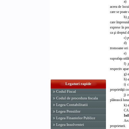
a
aceea de locui
care se poate 
b)
care împreună 
exprese în pre
ca şi dreptul 
c)
p
d
tronsoane ori 
e)
suprafaţa utilă
f)
respectiv apa
g)
a
h)
Legaturi rapide
i)
c
proprietăţii c
Codul Fiscal
j)
c
Codul de procedura fiscala
plătească luna
Legea Contabilitatii
k)
a
CA
Legea Pensiilor
I
nf
Legea Finantelor Publice
Art
Legea Insolventei
proprietarii.