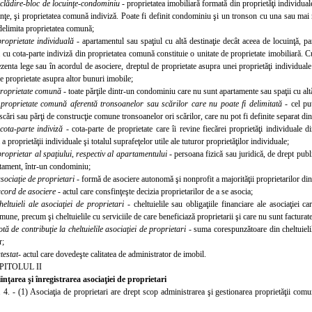
)
clădire-bloc de locuinţe-condominiu
- proprietatea imobiliară formată din proprietăţi individuale
nţe, şi proprietatea comună indiviză. Poate fi definit condominiu şi un tronson cu una sau mai mul
delimita proprietatea comună;
proprietate individuală
- apartamentul sau spaţiul cu altă destinaţie decât aceea de locuinţă, part
cu cota-parte indiviză din proprietatea comună constituie o unitate de proprietate imobiliară. Cu
zenta lege sau în acordul de asociere, dreptul de proprietate asupra unei proprietăţi individua
de proprietate asupra altor bunuri imobile;
roprietate co
mună
- toate părţile dintr-un condominiu care nu sunt apartamente sau spaţii cu altă
)
proprietate comună aferentă tronsoanelor sau scărilor care nu poate fi delimitată
- cel pu
scări sau părţi de construcţie comune tronsoanelor ori scărilor, care nu pot fi definite separat din
cota-parte indiviză
- cota-parte de proprietate care îi revine fiecărei proprietăţi individuale 
 a proprietăţii individuale şi totalul suprafeţelor utile ale tuturor proprietăţilor individuale;
proprietar al spaţiului, respectiv al apartamentului
- persoa
na fizică sau juridică, de drept publi
rtament, într-un condominiu;
sociaţie de proprietari
- formă de asociere autonomă şi nonprofit a majorităţii proprietarilor d
acord de asociere
- actul care consfinţeşte decizia proprietarilor de a se asocia;
heltuieli ale asociaţiei de proprietari
- cheltuielile sau obligaţiile financiare ale asociaţiei c
omune, precum şi cheltuielile cu serviciile de care beneficiază proprietarii şi care nu sunt facturate
otă de contribuţie la cheltuielile asociaţiei de proprietari
- suma corespunzătoare din cheltuielile
r;
testat
- actul care dovedeşte calitatea de administrator de imobil.
PITOLUL II
iinţarea şi înregistrarea asociaţiei de proprietari
. 4. - (1) Asociaţia de proprietari are drept scop administrarea şi gestionarea proprietăţii comu