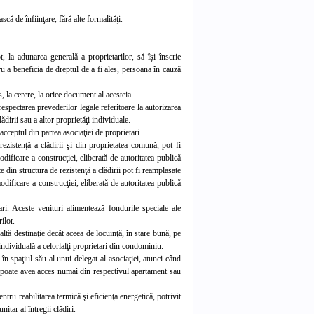
că de înfiinţare, fără alte formalităţi.
, la adunarea generală a proprietarilor, să îşi înscrie
tru a beneficia de dreptul de a fi ales, persoana în cauză
s, la cerere, la orice document al acesteia.
respectarea prevederilor legale referitoare la autorizarea
ădirii sau a altor proprietăţi individuale.
acceptul din partea asociaţiei de prop
rietari.
rezistenţă a clădirii şi din proprietatea comună, pot fi
dificare a construcţiei, eliberată de autoritatea publică
e din structura de rezistenţă a clădirii pot fi reamplasate
odificare a construcţiei, eliberată de autoritatea publică
ari. Aceste venituri alimentează fondurile speciale ale
ilor.
altă destinaţie decât aceea de locuinţă, în stare bună, pe
dividuală a celorlalţi proprietari d
in condominiu.
în spaţiul său al unui delegat al asociaţiei, atunci când
e poate avea acces numai din respectivul apartament sau
ntru reabilitarea termică şi eficienţa energetică, potrivit
itar al întregii clădiri.