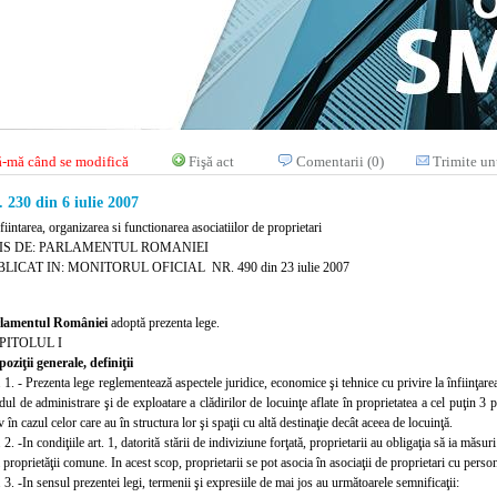
-mă când se modifică
Fişă act
Comentarii (0)
Trimite un
30 din 6 iulie 2007
fiintarea, organizarea si functionarea asociatiilor de proprietari
IS DE: PARLAMENTUL ROMANIEI
LICAT IN: MONITORUL OFICIAL NR. 490 din 23 iulie 2007
lamentul României
adoptă prezenta lege.
PITOLUL I
poziţii generale, definiţii
 1. - Prezenta lege reglementează aspectele juridice, economice şi tehnice cu privire la înfiinţarea
l de administrare şi de exploatare a clădirilor de locuinţe aflate în proprietatea a cel puţin 3 p
v în cazul celor care au în structura lor şi spaţii cu altă destinaţie decât aceea de locuinţă.
 2. -In condiţiile art. 1, datorită stării de indiviziune forţată, proprietarii au obligaţia să ia măsur
 proprietăţii comune. In acest scop, proprietarii se pot asocia în asociaţii de proprietari cu persona
 3. -In sensul pr
ezentei legi, termenii şi expresiile de mai jos au următoarele semnificaţii: