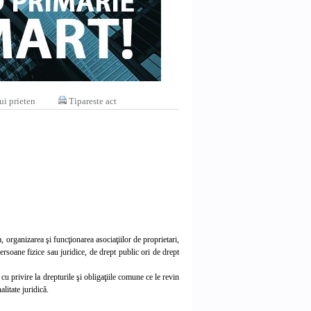
ui prieten
Tipareste act
, organizarea şi funcţionarea asociaţiilor de proprietari,
ersoane fizice sau juridice, de drept public ori de drept
i cu privire la drepturile şi obligaţiile comune ce le revin
litate juridică.