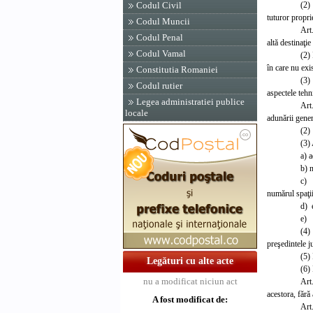
(2)
Codul Civil
tuturor propri
Codul Muncii
Art
Codul Penal
altă destinaţi
Codul Vamal
(2) 
în care nu exi
Constitutia Romaniei
(3)
Codul rutier
aspectele tehn
Legea administratiei publice
Art
locale
adunării genera
(2)
(3)
a) a
b) 
c) 
numărul spaţiil
d) 
e) 
(4)
preşedintele ju
(5) 
Legături cu alte acte
(6)
nu a modificat niciun act
Art.
acestora, fără 
A fost modificat de:
Art