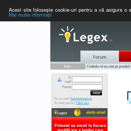
Acest site foloseşte cookie-uri pentru a vă asigura o e
Mai multe informaţii
Nou :
Legex.ro - portal de legislati
Info :
Creându-vă un cont pe portalul ww
Info :
www.tntauto.ro - Managementul 
E-
mail:
Parola:
Nu ai cont?
Inregistreaza-te
Ai uitat parola?
Click aici