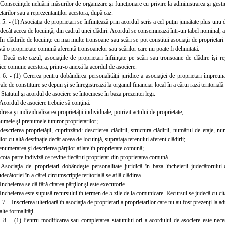
 Consecinţele neluării măsurilor de organizare şi funcţionare cu privire la administrarea şi gest
etarilor sau a reprezentanţilor acestora, după caz.
. 5. - (1) Asociaţia de proprietari se înfiinţează prin acordul scris a cel puţin jumătate plus unu
e decât aceea de locuinţă, din cadrul unei clădiri. Acordul se consemnează într-un tabel nominal, 
In clădirile de locuinţe cu mai multe tronsoane sau scări se pot constitui asociaţii de proprietari
stă o proprietate comună aferentă tronsoanelor sau scărilor care nu poate fi delimitată.
 Dacă este cazul, asociaţiile de proprietari înfiinţate pe scări sau tronsoane de clădire îşi re
ice comune acestora, printr-o anexă la acordul de asociere.
. 6. - (1) Cererea pentru dobândirea personalităţii juridice a asociaţiei de proprietari împreun
le de constituire se depun şi se înregistrează la organul financiar local în a cărui rază teritorială 
 Statutul şi acordul de asociere se întocmesc în baza prezentei legi.
 Acordul d
e asociere trebuie să conţină:
dresa şi individualizarea proprietăţii individuale, potrivit actului de proprietate;
numele şi prenumele tuturor proprietarilor;
descrierea proprietăţii, cuprinzând: descrierea clădirii, structura clădirii, numărul de etaje,
or cu altă destinaţie decât aceea de locuinţă, suprafaţa terenului aferent clădirii;
enumerarea şi descrierea părţilor aflate în proprietate comună;
cota-parte indivi
ză ce revine fiecărui proprietar din proprietatea comună.
 Asociaţia de proprietari dobândeşte personalitate juridică în baza încheierii judecătorului
decătoriei în a cărei circumscripţie teritorială se află clădirea.
Incheierea se dă fără citarea părţilor şi este executorie.
 Incheierea este supusă recursului în termen de 5 zile de la comunicare. Recursul se judecă cu cita
 7. - Inscrierea ulterioară în asociaţia de proprietari a proprietarilor care nu au fost prezenţi la a
alte formalităţi.
. 8. - (1) Pentru modificarea sau completarea statutului ori a acordului de asociere este nec