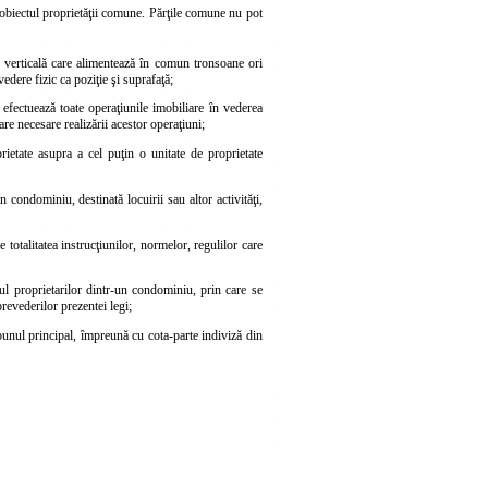
 obiectul proprietăţii comune. Părţile comune nu pot
pe verticală care alimentează în comun tronsoane ori
edere fizic ca poziţie şi suprafaţă;
 efectuează toate operaţiunile imobiliare în vederea
are necesare realizării acestor operaţiuni;
rietate asupra a cel puţin o unitate de proprietate
n condominiu, destinată locuirii sau altor activităţi,
totalitatea instrucţiunilor, normelor, regulilor care
ul proprietarilor dintr-un condominiu, prin care se
revederilor prezentei legi;
e bunul principal, împreună cu cota-parte indiviză din