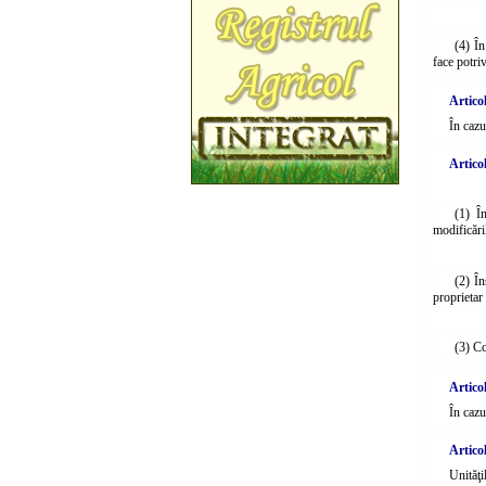
(4) În
face potriv
Articol
În cazu
Articol
(1) Î
modificări
(2) În
proprietar
(3) Co
Articol
În cazu
Articol
Unităţi