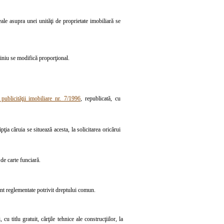
eale asupra unei unităţi de proprietate imobiliară se
miniu se modifică proporţional.
publicităţii imobiliare nr. 7/1996
, republicată, cu
ţia căruia se situează acesta, la solicitarea oricărui
de carte funciară.
unt reglementate potrivit dreptului comun.
 cu titlu gratuit, cărţile tehnice ale construcţiilor, la