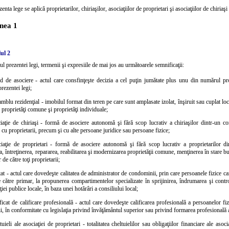
zenta lege se aplică proprietarilor, chiriaşilor, asociaţiilor de proprietari şi asociaţiilor de chiriaş
unea 1
ul 2
ul prezentei legi, termenii şi expresiile de mai jos au următoarele semnificaţii:
d de asociere - actul care consfinţeşte decizia a cel puţin jumătate plus unu din numărul pr
prezentei legi;
mblu rezidenţial - imobilul format din teren pe care sunt amplasate izolat, înşiruit sau cuplat locu
ă proprietăţi comune şi proprietăţi individuale;
iaţie de chiriaşi - formă de asociere autonomă şi fără scop lucrativ a chiriaşilor dintr-un co
e cu proprietarii, precum şi cu alte persoane juridice sau persoane fizice;
ciaţie de proprietari - formă de asociere autonomă şi fără scop lucrativ a proprietarilor 
a, întreţinerea, repararea, reabilitarea şi modernizarea proprietăţii comune, menţinerea în stare b
r de către toţi proprietarii;
tat - actul care dovedeşte calitatea de administrator de condominii, prin care persoanele fizice care
e către primar, la propunerea compartimentelor specializate în sprijinirea, îndrumarea şi control
iei publice locale, în baza unei hotărâri a consiliului local;
ificat de calificare profesională - actul care dovedeşte calificarea profesională a persoanelor f
, în conformitate cu legislaţia privind învăţământul superior sau privind formarea profesională a
tuieli ale asociaţiei de proprietari - totalitatea cheltuielilor sau obligaţiilor financiare ale aso