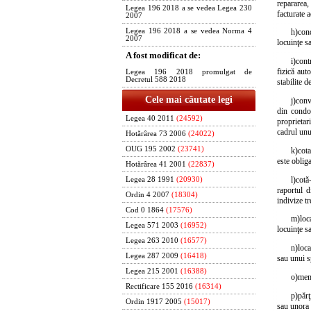
repararea,
Legea 196 2018 a se vedea Legea 230
facturate 
2007
Legea 196 2018 a se vedea Norma 4
h)
con
2007
locuinţe s
A fost modificat de:
i)
cont
fizică aut
Legea 196 2018 promulgat de
Decretul 588 2018
stabilite 
Cele mai căutate legi
j)
conv
din condom
Legea 40 2011
(24592)
proprietari
cadrul un
Hotărârea 73 2006
(24022)
OUG 195 2002
(23741)
k)
cota
este oblig
Hotărârea 41 2001
(22837)
l)
cotă
Legea 28 1991
(20930)
raportul d
Ordin 4 2007
(18304)
indivize t
Cod 0 1864
(17576)
m)
loc
Legea 571 2003
(16952)
locuinţe s
Legea 263 2010
(16577)
n)
loca
Legea 287 2009
(16418)
sau unui s
Legea 215 2001
(16388)
o)
memb
Rectificare 155 2016
(16314)
p)
părţ
Ordin 1917 2005
(15017)
sau unora 