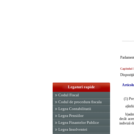
Parlament
Capitolul 
Dispoziţii
Articolu
Legaturi rapide
Codul Fiscal
(1) Pre
Codul de procedura fiscala
a)
înfi
Legea Contabilitatii
b)
admi
Legea Pensiilor
decât acee
Legea Finantelor Publice
indiviză d
Legea Insolventei