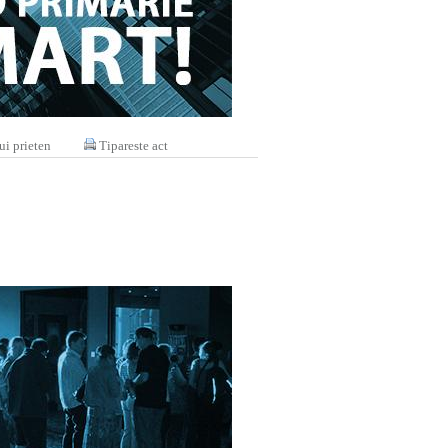
ui prieten
Tipareste act