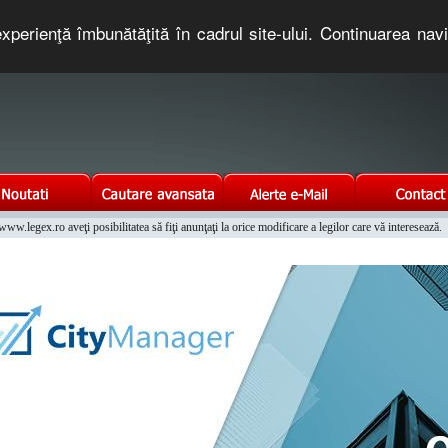
xperienţă îmbunătăţită în cadrul site-ului. Continuarea nav
e romaneasca. Un serviciu oferit gratuit de TNT COMPUTERS
w.legex.ro aveţi posibilitatea să fiţi anunţaţi la orice modificare a legilor care vă interesează.
Integrat al Parcului Auto