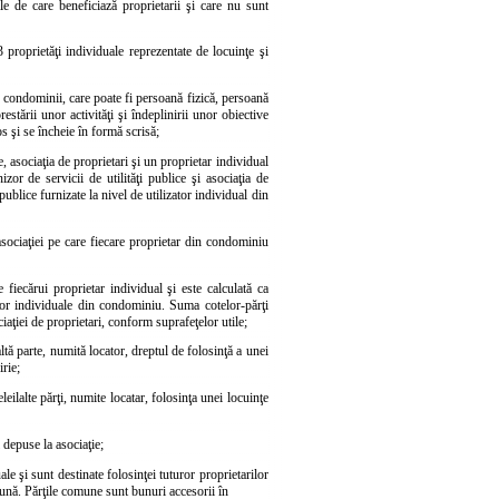
ile de care beneficiază proprietarii şi care nu sunt
proprietăţi individuale reprezentate de locuinţe şi
de condominii, care poate fi persoană fizică, persoană
stării unor activităţi şi îndeplinirii unor obiective
os şi se încheie în formă scrisă;
e, asociaţia de proprietari şi un proprietar individual
zor de servicii de utilităţi publice şi asociaţia de
i publice furnizate la nivel de utilizator individual din
 asociaţiei pe care fiecare proprietar din condominiu
 fiecărui proprietar individual şi este calculată ca
ţilor individuale din condominiu. Suma cotelor-părţi
ciaţiei de proprietari, conform suprafeţelor utile;
ltă parte, numită locator, dreptul de folosinţă a unei
irie;
leilalte părţi, numite locatar, folosinţa unei locuinţe
 depuse la asociaţie;
ale şi sunt destinate folosinţei tuturor proprietarilor
omună. Părţile comune sunt bunuri accesorii în