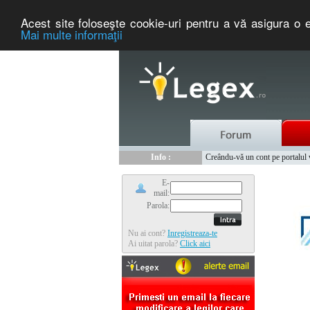
Acest site foloseşte cookie-uri pentru a vă asigura o e
Mai multe informaţii
Nou :
Legex.ro - portal de legislati
Info :
Creându-vă un cont pe portalul ww
Info :
www.tntauto.ro - Managementul 
E-
mail:
Parola:
Nu ai cont?
Inregistreaza-te
Ai uitat parola?
Click aici