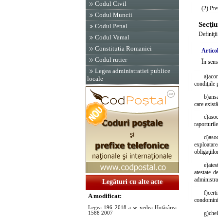
Codul Civil
(2) Pre
Codul Muncii
Secţi
Codul Penal
Definiţii
Codul Vamal
Constitutia Romaniei
Articol
Codul rutier
În sens
Legea administratiei publice
a)
acor
locale
condiţiile 
b)
ansa
care exist
c)
asoc
raporturil
d)
aso
exploatare
obligaţiilo
e)
ates
atestate d
administraţ
Legături cu alte acte
f)
cert
A modificat:
condominii
Legea 196 2018 a se vedea Hotărârea
g)
chel
1588 2007