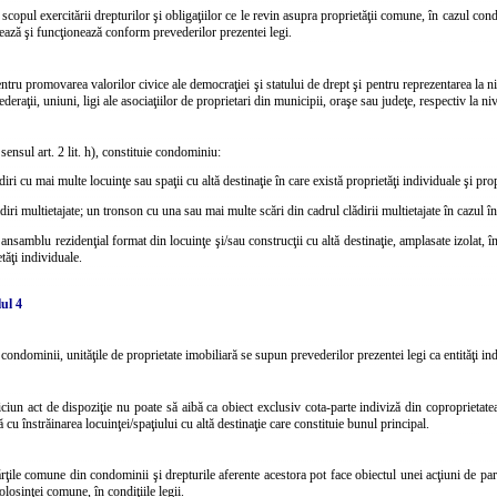
 scopul exercitării drepturilor şi obligaţiilor ce le revin asupra proprietăţii comune, în cazul cond
ează şi funcţionează conform prevederilor prezentei legi.
ntru promovarea valorilor civice ale democraţiei şi statului de drept şi pentru reprezentarea la niv
ederaţii, uniuni, ligi ale asociaţiilor de proprietari din municipii, oraşe sau judeţe, respectiv la ni
 sensul art. 2 lit. h), constituie condominiu:
diri cu mai multe locuinţe sau spaţii cu altă destinaţie în care există proprietăţi individuale şi pr
ădiri multietajate; un tronson cu una sau mai multe scări din cadrul clădirii multietajate în cazul 
ansamblu rezidenţial format din locuinţe şi/sau construcţii cu altă destinaţie, amplasate izolat, î
etăţi individuale.
ul 4
 condominii, unităţile de proprietate imobiliară se supun prevederilor prezentei legi ca entităţi in
ciun act de dispoziţie nu poate să aibă ca obiect exclusiv cota-parte indiviză din coproprietat
 cu înstrăinarea locuinţei/spaţiului cu altă destinaţie care constituie bunul principal.
rţile comune din condominii şi drepturile aferente acestora pot face obiectul unei acţiuni de par
olosinţei comune, în condiţiile legii.