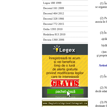
Legea 188 1999
(1) În
se organiz
Decretul 161 2009
Decretul 464 2012
(2) Pe
Decretul 328 1966
asocia în f
Decretul 772 2015
Ordin 1393 2010
(3) În
Hotărârea 813 2010
a)
clă
Decizia 1360 2006
b)
cl
c)
un 
şi propri
Articol
(1) În
(2) Ni
decât odată
(3) Pă
destinate f