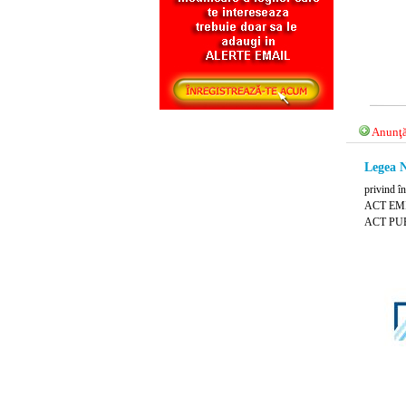
Anunţă
Legea N
privind în
ACT EMIS
ACT PUB