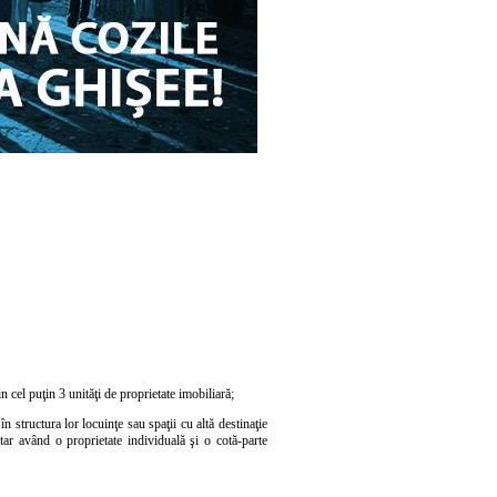
n cel puţin 3 unităţi de proprietate imobiliară;
n structura lor locuinţe sau spaţii cu altă destinaţie
etar având o proprietate individuală şi o cotă-parte