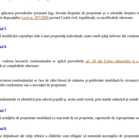
 aplicarea prevederilor prezentei legi, dovada dreptului de proprietate şi a celorlalte drepturi r
it dispoziţiilor
Legii nr. 287/2009
privind Codul civil, republicată, cu modificările ulterioare.
ul 5
l modificării suprafeţei utile a unei proprietăţi individuale, toate cotele-părţi indivize din condo
ul 6
n vederea înscrierii condominiului se aplică prevederile
art. 26 din Legea cadastrului şi a 
le şi completările ulterioare.
scrierea condominiului se face de către biroul de cadastru şi publicitate imobiliară în circumscrip
 din condominiu sau a asociaţiei de proprietari.
ndominiile se identifică prin adresă poştală şi, acolo unde există, prin număr cadastral şi număr 
ul 7
l unităţilor de proprietate imobiliară cu mai mult de un proprietar, raporturile de coproprietate s
ul 8
le deţinătoare ale cărţii tehnice a clădirilor sunt obligate să transmită asociaţiilor de proprietari,