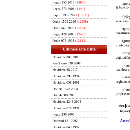
Legea 153 2017
(14986)
raport
fi folosit
Legea 273 2006
(14441)
Raport 1937 2021
(13911)
q)
păr
scări sau 
Ordin 1508 2016
(12958)
Ordin 560 2006
(12473)
r)
prop
construiri
Legea 429 2003
(12423)
s)
prop
Ordin 976 1998
(12143)
imobiliară
Ultimele acte citite
t)
prop
deţinută î
Hotărârea 883 2005
Rectificare 538 2009
u)
regu
stabilesc 
Hotărârea 68 2017
Hotărârea 397 1994
v)
sta
reglemente
Hotărârea 658 2001
Decizia 1378 2008
w)
uni
proprieta
Decizia 364 2005
Hotărârea 2243 2004
Secţiu
Hotărârea 878 1994
Dispoziţ
Legea 236 2006
Articol
Decretul 121 2002
Hotărârea 843 1997