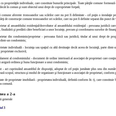
 cu proprietăţile individuale, care constituie bunurile principale. Toate părţile comune formează
e decât în comun şi sunt obiectul unui drept de coproprietate forţată;
ţi comune aferente tronsoanelor sau scărilor care nu pot fi delimitate - cel puţin o instalaţie 
părţi de construcţie comune tronsoanelor ori scărilor, care nu pot fi definite separat din punct de v
rietar al ansamblului rezidenţial/dezvoltator al ansamblului rezidenţial - persoana juridică care
i, finalizării şi predării către beneficiari a unor locuinţe, precum şi coordonarea surselor de finanţ
rietar din condominiu/proprietar - persoana fizică sau juridică, titular al unui drept de prop
 dintr-un condominiu;
rietate individuală - locuinţa sau spaţiul cu altă destinaţie decât aceea de locuinţă, parte dintr-u
n proprietate exclusivă;
lament al condominiului - document de ordine interioară al asociaţiei de proprietari care conţine 
şi asigură ordinea şi buna funcţionare a unui condominiu;
tut - act cuprinzând ansamblul de dispoziţii, adoptat de cel puţin jumătate plus unu din număr
ază scopul, structura şi modul de organizare şi funcţionare a asociaţiei de proprietari, conform p
tate de proprietate imobiliară - proprietatea individuală, definită conform lit. t), care constitui
tea comună.
nea a 2-a
ii generale
ul 3