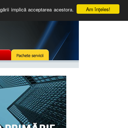
Am înţeles!
igării implică acceptarea acestora.