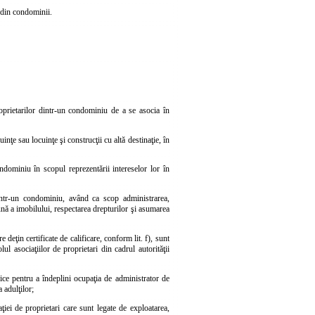
i din condominii.
oprietarilor dintr-un condominiu de a se asocia în
inţe sau locuinţe şi construcţii cu altă destinaţie, în
ndominiu în scopul reprezentării intereselor lor în
dintr-un condominiu, având ca scop administrarea,
ună a imobilului, respectarea drepturilor şi asumarea
 deţin certificate de calificare, conform lit. f), sunt
ul asociaţiilor de proprietari din cadrul autorităţii
izice pentru a îndeplini ocupaţia de administrator de
 adulţilor;
ciaţiei de proprietari care sunt legate de exploatarea,