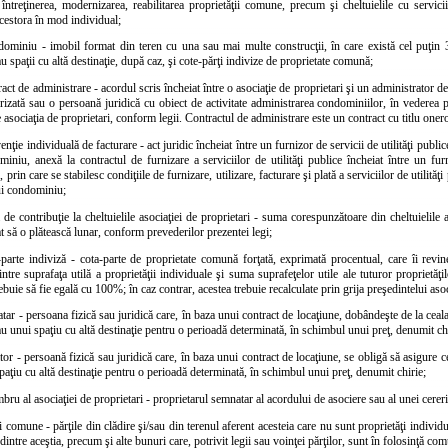
 întreţinerea, modernizarea, reabilitarea proprietăţii comune, precum şi cheltuielile cu servici
acestora în mod individual;
dominiu - imobil format din teren cu una sau mai multe construcţii, în care există cel puţin 3 
au spaţii cu altă destinaţie, după caz, şi cote-părţi indivize de proprietate comună;
ract de administrare - acordul scris încheiat între o asociaţie de proprietari şi un administrator 
orizată sau o persoană juridică cu obiect de activitate administrarea condominiilor, în vederea pre
de asociaţia de proprietari, conform legii. Contractul de administrare este un contract cu titlu oner
enţie individuală de facturare - act juridic încheiat între un furnizor de servicii de utilităţi public
iniu, anexă la contractul de furnizare a serviciilor de utilităţi publice încheiat între un furni
, prin care se stabilesc condiţiile de furnizare, utilizare, facturare şi plată a serviciilor de utilităţ
ui condominiu;
 de contribuţie la cheltuielile asociaţiei de proprietari - suma corespunzătoare din cheltuielile
at să o plătească lunar, conform prevederilor prezentei legi;
-parte indiviză - cota-parte de proprietate comună forţată, exprimată procentual, care îi revine
intre suprafaţa utilă a proprietăţii individuale şi suma suprafeţelor utile ale tuturor proprietă
rebuie să fie egală cu 100%; în caz contrar, acestea trebuie recalculate prin grija preşedintelui aso
atar - persoana fizică sau juridică care, în baza unui contract de locaţiune, dobândeşte de la ceala
au unui spaţiu cu altă destinaţie pentru o perioadă determinată, în schimbul unui preţ, denumit ch
tor - persoană fizică sau juridică care, în baza unui contract de locaţiune, se obligă să asigure ce
paţiu cu altă destinaţie pentru o perioadă determinată, în schimbul unui preţ, denumit chirie;
ru al asociaţiei de proprietari - proprietarul semnatar al acordului de asociere sau al unei cereri
i comune - părţile din clădire şi/sau din terenul aferent acesteia care nu sunt proprietăţi individu
dintre aceştia, precum şi alte bunuri care, potrivit legii sau voinţei părţilor, sunt în folosinţă c