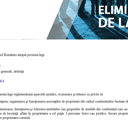
ul României adoptă prezenta lege.
I
 generale, definiţii
l 1
zenta lege reglementează aspectele juridice, economice şi tehnice cu privire la:
inţarea, organizarea şi funcţionarea asociaţiilor de proprietari din cadrul condominiilor formate di
nistrarea, întreţinerea şi folosirea imobilelor sau grupurilor de imobile din condominii care au î
a de locuinţă, aflate în proprietatea a cel puţin 3 persoane fizice sau juridice, fiecare propri
in proprietatea comună.