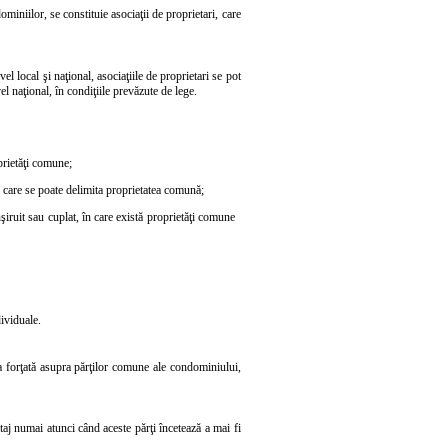
ominiilor, se constituie asociaţii de proprietari, care
el local şi naţional, asociaţiile de proprietari se pot
vel naţional, în condiţiile prevăzute de lege.
oprietăţi comune;
în care se poate delimita proprietatea comună;
nşiruit sau cuplat, în care există proprietăţi comune
dividuale.
ea forţată asupra părţilor comune ale condominiului,
taj numai atunci când aceste părţi încetează a mai fi