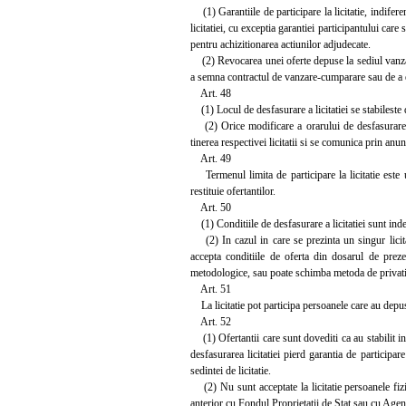
(1) Garantiile de participare la licitatie, indiferen
licitatiei, cu exceptia garantiei participantului car
pentru achizitionarea actiunilor adjudecate.
(2) Revocarea unei oferte depuse la sediul vanzato
a semna contractul de vanzare-cumparare sau de a ef
Art. 48
(1) Locul de desfasurare a licitatiei se stabileste 
(2) Orice modificare a orarului de desfasurare a un
tinerea respectivei licitatii si se comunica prin anunt
Art. 49
Termenul limita de participare la licitatie este u
restituie ofertantilor.
Art. 50
(1) Conditiile de desfasurare a licitatiei sunt inde
(2) In cazul in care se prezinta un singur licitan
accepta conditiile de oferta din dosarul de preze
metodologice, sau poate schimba metoda de privatiz
Art. 51
La licitatie pot participa persoanele care au depus
Art. 52
(1) Ofertantii care sunt dovediti ca au stabilit inte
desfasurarea licitatiei pierd garantia de participa
sedintei de licitatie.
(2) Nu sunt acceptate la licitatie persoanele fizi
anterior cu Fondul Proprietatii de Stat sau cu Agent