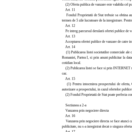
(2) Oferta publica de vanzare este valabila cel puti
Art. 11
Fondul Proprietatii de Stat trebuie sa obtina aut
termen de 5 zile lucratoare de la inregistrare. Pentr
Art. 12
Pe intreg parcursul derularii ofertei publice de van
Art. 13
Acceptarea ofertei publice de vanzare de catre inve
Art. 14
(1) Publicarea listei societatilor comerciale ale c
Romaniei, Partea I, si prin anunt publicitar la data
cotidian local.
(2) Publicarea listei se face si prin INTERNET sau p
caz.
Art. 15
(1) Pentru intocmirea prospectului de oferta, Com
autorizare a prospectului, in cazul ofertelor publice
(2) Fondul Proprietatii de Stat poate perfecta contr
Sectiunea a 2-a
Vanzarea prin negociere directa
Art. 16
Vanzarea prin negociere directa se face atunci cand
publicitate, nu s-a inregistrat decat o singura oferta
Art. 17