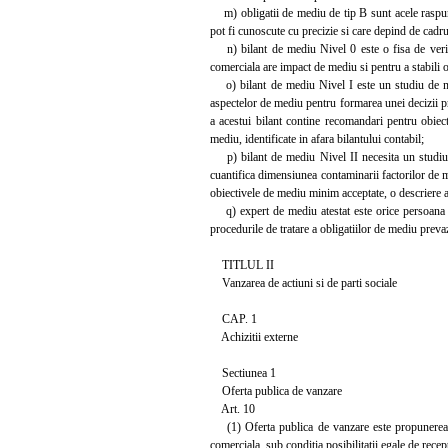
m) obligatii de mediu de tip B sunt acele raspunde
pot fi cunoscute cu precizie si care depind de cadrul
n) bilant de mediu Nivel 0 este o fisa de verific
comerciala are impact de mediu si pentru a stabili 
o) bilant de mediu Nivel I este un studiu de medi
aspectelor de mediu pentru formarea unei decizii p
a acestui bilant contine recomandari pentru obiec
mediu, identificate in afara bilantului contabil;
p) bilant de mediu Nivel II necesita un studiu de
cuantifica dimensiunea contaminarii factorilor de m
obiectivele de mediu minim acceptate, o descriere a 
q) expert de mediu atestat este orice persoana fiz
procedurile de tratare a obligatiilor de mediu preva
TITLUL II
Vanzarea de actiuni si de parti sociale
CAP. 1
Achizitii externe
Sectiunea 1
Oferta publica de vanzare
Art. 10
(1) Oferta publica de vanzare este propunerea fo
comerciala, sub conditia posibilitatii egale de re