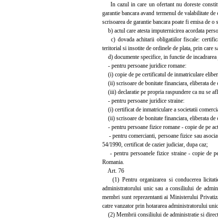
In cazul in care un ofertant nu doreste constitui
garantie bancara avand termenul de valabilitate de cel
scrisoarea de garantie bancara poate fi emisa de o 
b) actul care atesta imputernicirea acordata persoan
c) dovada achitarii obligatiilor fiscale: certific
teritorial si insotite de ordinele de plata, prin care 
d) documente specifice, in functie de incadrarea ju
- pentru persoane juridice romane:
(i) copie de pe certificatul de inmatriculare elibera
(ii) scrisoare de bonitate financiara, eliberata de
(iii) declaratie pe propria raspundere ca nu se afl
- pentru persoane juridice straine:
(i) certificat de inmatriculare a societatii comerci
(ii) scrisoare de bonitate financiara, eliberata de
- pentru persoane fizice romane - copie de pe actul 
- pentru comercianti, persoane fizice sau asociatii 
54/1990, certificat de cazier judiciar, dupa caz;
- pentru persoanele fizice straine - copie de pe p
Romania.
Art. 76
(1) Pentru organizarea si conducerea licitatiei
administratorului unic sau a consiliului de adminis
membri sunt reprezentanti ai Ministerului Privatiza
catre vanzator prin hotararea administratorului unic
(2) Membrii consiliului de administratie si directori