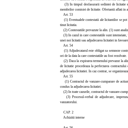
(3) In timpul desfasurarii sedintei de licitatie sun
membrilor comisiei de licitatie. Ofertantii aflati in a
Art. 53
(1) Eventualele contestatii ale licitantilor se po
tinut licitatia.
(2) Contestatiile prevazute la alin. (1) sunt analiza
(3) In cazul in care contestatiile sunt intemeiate,
unei noi licitatii sau adjudecarea licitatiei in favoare
Art. 54
(1) Adjudecatarul este obligat sa semneze contractu
ori de la data la care contestatiile au fost rezolvate.
(2) Daca la expirarea termenului prevazut la alin.
de licitatie procedeaza la perfectarea contractului
adjudecarea licitatiei. In caz contrar, se organizea
Art. 55
(1) Contractul de vanzare-cumparare de actiuni 
condus la adjudecarea licitatiei.
(2) In toate cazurile, contractul de vanzare-cumpa
(3) Procesul-verbal de adjudecare, impreuna cu
vanzatorului.
CAP. 2
Achizitii interne
Art. 56