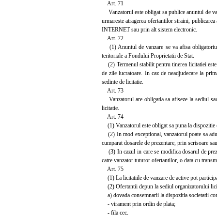
Art. 71
Vanzatorul este obligat sa publice anuntul de vanzar
urmareste atragerea ofertantilor straini, publicarea 
INTERNET sau prin alt sistem electronic.
Art. 72
(1) Anuntul de vanzare se va afisa obligatoriu la 
teritoriale a Fondului Proprietatii de Stat.
(2) Termenul stabilit pentru tinerea licitatiei est
de zile lucratoare. In caz de neadjudecare la prim
sedinte de licitatie.
Art. 73
Vanzatorul are obligatia sa afiseze la sediul sau, p
licitatie.
Art. 74
(1) Vanzatorul este obligat sa puna la dispozitie ce
(2) In mod exceptional, vanzatorul poate sa aduca 
cumparat dosarele de prezentare, prin scrisoare sau pr
(3) In cazul in care se modifica dosarul de prezen
catre vanzator tuturor ofertantilor, o data cu transmi
Art. 75
(1) La licitatiile de vanzare de active pot particip
(2) Ofertantii depun la sediul organizatorului licit
a) dovada consemnarii la dispozitia societatii come
- virament prin ordin de plata;
- fila cec.