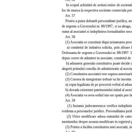
In scopul achizitiei de actiuni emise de societatile
loc de munca la respectiva societate comerciala pot
Art. 57
Pentru a putea dobandi personalitate juridica, asoci
de urgenta a Guvernului nr. 88/1997, si sa aleaga, 
statut al asociatiei si indeplinirea formalitatilor nec
Art. 58
(1) Asociatia se constituie dupa urmatoarea proc
a) comitetul de initiativa solicita, prin afisare l
Ordonanta de urgenta a Guvernului nr. 88/1997. Da
depus cerere de admitere in asociatie, comitetul de 
b) adunarea generala constitutiva poate decide const
alegerii primului consiliu de administratie al asociat
(2) Constituirea asociatiei este supusa autorizarii d
(3) Cererea de inregistrare trebuie sa fie insotita
a) copia legalizata de pe procesul-verbal al adunari
b) dovada existentei patrimoniului initial al asociat
(4) Asociatia va avea sediul intr-un spatiu pus la 
Art. 59
(1) Instanta judecatoreasca verifica indeplinirea
evidenta a persoanelor juridice. Personalitatea juridi
(2) Orice modificare adusa statutului de catre ad
mentiunilor despre aceasta modificare in registrul 
(3) Pentru a facilita constituirea unei asociatii, 