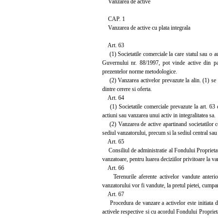
Vanzarea de active
CAP. 1
Vanzarea de active cu plata integrala
Art. 63
(1) Societatile comerciale la care statul sau o aut
Guvernului nr. 88/1997, pot vinde active din patr
prezentelor norme metodologice.
(2) Vanzarea activelor prevazute la alin. (1) se efe
dintre cerere si oferta.
Art. 64
(1) Societatile comerciale prevazute la art. 63 d
actiuni sau vanzarea unui activ in integralitatea sa.
(2) Vanzarea de active apartinand societatilor come
sediul vanzatorului, precum si la sediul central sau 
Art. 65
Consiliul de administratie al Fondului Proprietati
vanzatoare, pentru luarea deciziilor privitoare la 
Art. 66
Terenurile aferente activelor vandute anterior d
vanzatorului vor fi vandute, la pretul pietei, cumpar
Art. 67
Procedura de vanzare a activelor este initiata de 
activele respective si cu acordul Fondului Proprieta