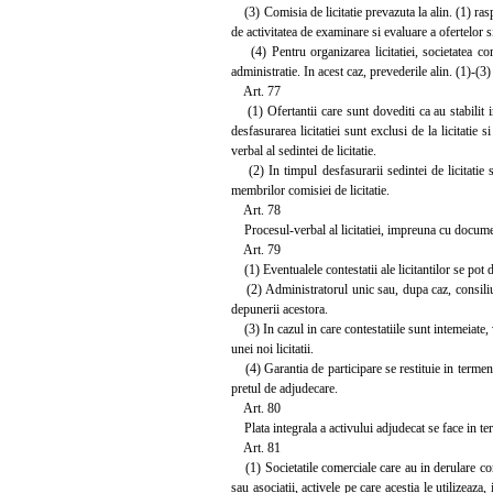
(3) Comisia de licitatie prevazuta la alin. (1) ras
de activitatea de examinare si evaluare a ofertelor si
(4) Pentru organizarea licitatiei, societatea com
administratie. In acest caz, prevederile alin. (1)-(3)
Art. 77
(1) Ofertantii care sunt dovediti ca au stabilit int
desfasurarea licitatiei sunt exclusi de la licitatie
verbal al sedintei de licitatie.
(2) In timpul desfasurarii sedintei de licitatie sun
membrilor comisiei de licitatie.
Art. 78
Procesul-verbal al licitatiei, impreuna cu document
Art. 79
(1) Eventualele contestatii ale licitantilor se pot d
(2) Administratorul unic sau, dupa caz, consiliul d
depunerii acestora.
(3) In cazul in care contestatiile sunt intemeiate,
unei noi licitatii.
(4) Garantia de participare se restituie in termen de
pretul de adjudecare.
Art. 80
Plata integrala a activului adjudecat se face in te
Art. 81
(1) Societatile comerciale care au in derulare contr
sau asociatii, activele pe care acestia le utilizeaza,