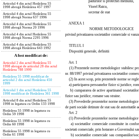
padurilor si protectiei mediului,
Articolul 4 din actul Hotărârea 55
Viorel Raicu,
1998 abrogă Hotărârea 457 1997
secretar de stat
Articolul 4 din actul Hotărârea 55
1998 abrogă Norma 637 1996
ANEXA 1
Articolul 4 din actul Hotărârea 55
1998 abrogă Norma 20 1996
NORME METODOLOGICE
privind privatizarea societatilor comerciale si vanz
Articolul 4 din actul Hotărârea 55
1998 abrogă Norma 2295 1996
Articolul 4 din actul Hotărârea 55
TITLUL I
1998 abrogă Hotărârea 643 1992
Dispozitii generale, definitii
A fost modificat de:
Art. 1
Articolul 2 din actul Hotărârea 55
1998 abrogat de articolul 28 din actul
(1) Prezentele norme metodologice stabilesc proced
Hotărârea 788 1999
nr. 88/1997 privind privatizarea societatilor comerc
Hotărârea 55 1998 modificat de
(2) In acest scop, prin prezentele norme se regl
articolul 2 din actul Hotărârea 450
1999
a) participarea persoanelor fizice si juridice, roman
b) cumpararea de active apartinand societatilor co
Articolul 1 din actul Hotărârea 55
1998 modificat de Hotărârea 361 1998
fizice sau juridice, romane sau straine.
Articolul 8 din actul Hotărârea 55
(3) Prevederile prezentelor norme metodologice se a
1998 in legatura cu Ordin 133 1998
de parti sociale detinute de stat sau de autoritatile 
Hotărârea 55 1998 in legatura cu
Art. 2
Ordin 59 1998
(1) Prevederile prezentelor norme metodologice se 
Hotărârea 55 1998 in legatura cu
a) societatilor comerciale constituite in conform
Ordin 60 1998
societati comerciale, prin hotarare a Guvernului sau 
Hotărârea 55 1998 in legatura cu
b) societatilor comerciale sau companiilor/societ
Ordin 61 1998