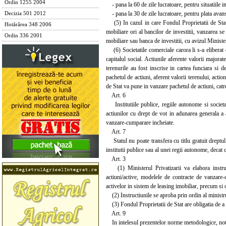
Ordin 1255 2004
- pana la 60 de zile lucratoare, pentru situatiile in 
- pana la 30 de zile lucratoare, pentru plata avansulu
Decizia 501 2012
(5) In cazul in care Fondul Proprietatii de Stat d
Hotărârea 348 2006
mobiliare ori al bancilor de investitii, vanzarea se
Ordin 336 2001
mobiliare sau banca de investitii, cu avizul Minister
(6) Societatile comerciale carora li s-a eliberat ce
capitalul social. Actiunile aferente valorii majorate
terenurile au fost inscrise in cartea funciara si 
pachetul de actiuni, aferent valorii terenului, acti
de Stat va pune in vanzare pachetul de actiuni, catr
Art. 6
Institutiile publice, regiile autonome si societat
actiunilor cu drept de vot in adunarea generala a a
vanzare-cumparare incheiate.
Art. 7
Statul nu poate transfera cu titlu gratuit dreptul 
institutii publice sau al unei regii autonome, decat 
Art. 3
(1) Ministerul Privatizarii va elabora instruct
actiuni/active, modelele de contracte de vanzare-
activelor in sistem de leasing imobiliar, precum si
(2) Instructiunile se aproba prin ordin al ministrul
(3) Fondul Proprietatii de Stat are obligatia de a 
Art. 9
In intelesul prezentelor norme metodologice, notiu