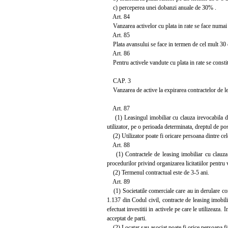
c) perceperea unei dobanzi anuale de 30% .
Art. 84
Vanzarea activelor cu plata in rate se face numai pe 
Art. 85
Plata avansului se face in termen de cel mult 30 de
Art. 86
Pentru activele vandute cu plata in rate se constitu
CAP. 3
Vanzarea de active la expirarea contractelor de le
Art. 87
(1) Leasingul imobiliar cu clauza irevocabila de 
utilizator, pe o perioada determinata, dreptul de pos
(2) Utilizator poate fi oricare persoana dintre ce
Art. 88
(1) Contractele de leasing imobiliar cu clauza ir
procedurilor privind organizarea licitatiilor pentr
(2) Termenul contractual este de 3-5 ani.
Art. 89
(1) Societatile comerciale care au in derulare contr
1.137 din Codul civil, contracte de leasing imobilia
efectuat investitii in activele pe care le utilizeaza
acceptat de parti.
(2) Locatar sau asociat poate fi orice persoana fiz