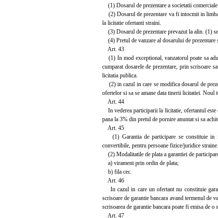
(1) Dosarul de prezentare a societatii comerciale s
(2) Dosarul de prezentare va fi intocmit in limba r
la licitatie ofertanti straini.
(3) Dosarul de prezentare prevazut la alin. (1) se o
(4) Pretul de vanzare al dosarului de prezentare si 
Art. 43
(1) In mod exceptional, vanzatorul poate sa aduca 
cumparat dosarele de prezentare, prin scrisoare sa
licitatia publica.
(2) in cazul in care se modifica dosarul de preze
ofertelor si sa se amane data tinerii licitatiei. Nou
Art. 44
In vederea participarii la licitatie, ofertantul este
pana la 3% din pretul de pornire anuntat si sa achit
Art. 45
(1) Garantia de participare se constituie in mo
convertibile, pentru persoane fizice/juridice straine
(2) Modalitatile de plata a garantiei de participar
a) virament prin ordin de plata;
b) fila cec.
Art. 46
In cazul in care un ofertant nu constituie garanti
scrisoare de garantie bancara avand termenul de vala
scrisoarea de garantie bancara poate fi emisa de o 
Art. 47