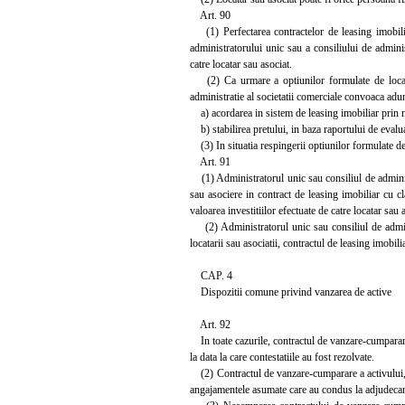
Art. 90
(1) Perfectarea contractelor de leasing imobiliar
administratorului unic sau a consiliului de adminis
catre locatar sau asociat.
(2) Ca urmare a optiunilor formulate de locatari
administratie al societatii comerciale convoaca adun
a) acordarea in sistem de leasing imobiliar prin n
b) stabilirea pretului, in baza raportului de evaluar
(3) In situatia respingerii optiunilor formulate de l
Art. 91
(1) Administratorul unic sau consiliul de administr
sau asociere in contract de leasing imobiliar cu c
valoarea investitiilor efectuate de catre locatar sau 
(2) Administratorul unic sau consiliul de adminis
locatarii sau asociatii, contractul de leasing imobil
CAP. 4
Dispozitii comune privind vanzarea de active
Art. 92
In toate cazurile, contractul de vanzare-cumparare a
la data la care contestatiile au fost rezolvate.
(2) Contractul de vanzare-cumparare a activului, in
angajamentele asumate care au condus la adjudecarea