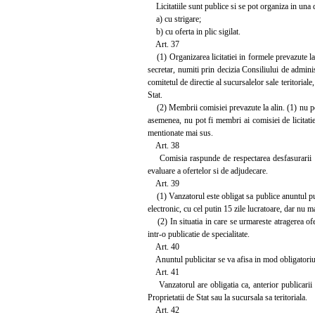
Licitatiile sunt publice si se pot organiza in una 
a) cu strigare;
b) cu oferta in plic sigilat.
Art. 37
(1) Organizarea licitatiei in formele prevazute la 
secretar, numiti prin decizia Consiliului de adminis
comitetul de directie al sucursalelor sale teritoriale
Stat.
(2) Membrii comisiei prevazute la alin. (1) nu pot fi
asemenea, nu pot fi membri ai comisiei de licitatie,
mentionate mai sus.
Art. 38
Comisia raspunde de respectarea desfasurarii lic
evaluare a ofertelor si de adjudecare.
Art. 39
(1) Vanzatorul este obligat sa publice anuntul pub
electronic, cu cel putin 15 zile lucratoare, dar nu mai
(2) In situatia in care se urmareste atragerea ofert
intr-o publicatie de specialitate.
Art. 40
Anuntul publicitar se va afisa in mod obligatoriu l
Art. 41
Vanzatorul are obligatia ca, anterior publicarii a
Proprietatii de Stat sau la sucursala sa teritoriala.
Art. 42