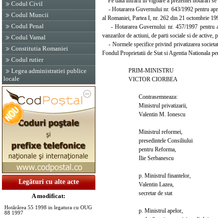
Pe data intrarii in vigoare a prezentei hotarari se
Codul Civil
- Hotararea Guvernului nr. 643/1992 pentru aproba
Codul Muncii
al Romaniei, Partea I, nr. 262 din 21 octombrie 199
Codul Penal
- Hotararea Guvernului nr. 457/1997 pentru apro
vanzarilor de actiuni, de parti sociale si de active
Codul Vamal
- Normele specifice privind privatizarea societat
Constitutia Romaniei
Fondul Proprietatii de Stat si Agentia Nationala pe
Codul rutier
PRIM-MINISTRU
Legea administratiei publice
locale
VICTOR CIORBEA
Contrasemneaza:
Ministrul privatizarii,
Valentin M. Ionescu
Ministrul reformei,
presedintele Consiliului
pentru Reforma,
Ilie Serbanescu
p. Ministrul finantelor,
Legături cu alte acte
Valentin Lazea,
secretar de stat
A modificat:
Hotărârea 55 1998 in legatura cu OUG
p. Ministrul apelor,
88 1997