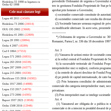
prevederile Ordonantei de urgenta a Guvernului nr
Hotărârea 55 1998 in legatura cu
Ordin 62 1998
trec in gestiunea Fondului Proprietatii de Stat pe b
aprobat prin hotarare a Guvernului;
Cele mai căutate legi
c) societatilor comerciale constituite de autoritatil
Legea 40 2011
(24569)
d) societatilor comerciale care rezulta din divizare
(2) Societatile bancare urmeaza regimul de privatiz
Hotărârea 73 2006
(24014)
cu modificarile ulterioare. In acest sens, prezentel
OUG 195 2002
(23668)
--------------
Hotărârea 41 2001
(22809)
*) Ordonanta de urgenta a Guvernului nr. 30/199
Legea 28 1991
(20894)
Romaniei, Partea I, nr. 336 din 18 decembrie 1997
Ordin 4 2007
(18289)
Art. 3
Cod 0 1864
(17553)
(1) Vanzarea de actiuni emise de societatile comerci
Legea 571 2003
(16931)
a) la sediul central al Fondului Proprietatii de Stat
Legea 263 2010
(16539)
b) la sucursalele teritoriale ale Fondului Propriet
Legea 287 2009
(16377)
intreprinderilor mici si mijlocii, conform programul
c) la centrele de afaceri deschise de Fondul Proprie
Legea 215 2001
(16330)
d) pe pietele de capital internationale, de catre ban
Rectificare 155 2016
(16302)
(2) Prin hotararea consiliului de administratie sa
Ordin 1917 2005
(14988)
comerciale din categoria intreprinderilor mari, necot
Legea 153 2017
(14970)
privatizare.
(3) Prin intreprinderi mari se intelege societatile
Legea 273 2006
(14395)
Art. 4
Raport 1937 2021
(13858)
(1) Vanzatorul are obligatia de a publica in mijl
Ordin 1508 2016
(12948)
comerciale si de a intocmi in prealabil dosarul de p