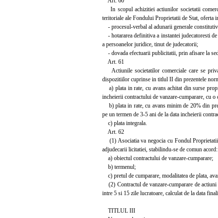
Art. 60
In scopul achizitiei actiunilor societatii comerci
teritoriale ale Fondului Proprietatii de Stat, oferta 
- procesul-verbal al adunarii generale constitutive a
- hotararea definitiva a instantei judecatoresti de 
a persoanelor juridice, tinut de judecatorii;
- dovada efectuarii publicitatii, prin afisare la sed
Art. 61
Actiunile societatilor comerciale care se privatiz
dispozitiilor cuprinse in titlul II din prezentele no
a) plata in rate, cu avans achitat din surse prop
incheierii contractului de vanzare-cumparare, cu 
b) plata in rate, cu avans minim de 20% din pretul
pe un termen de 3-5 ani de la data incheierii contr
c) plata integrala.
Art. 62
(1) Asociatia va negocia cu Fondul Proprietatii d
adjudecarii licitatiei, stabilindu-se de comun acord:
a) obiectul contractului de vanzare-cumparare;
b) termenul;
c) pretul de cumparare, modalitatea de plata, avans
(2) Contractul de vanzare-cumparare de actiuni pre
intre 5 si 15 zile lucratoare, calculat de la data final
TITLUL III