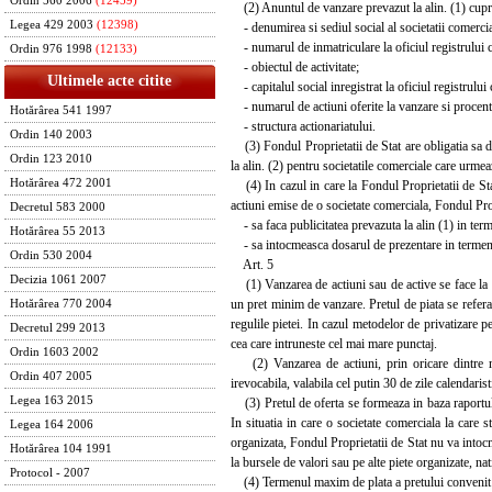
Ordin 560 2006
(12459)
(2) Anuntul de vanzare prevazut la alin. (1) cupri
Legea 429 2003
(12398)
- denumirea si sediul social al societatii comercia
- numarul de inmatriculare la oficiul registrului c
Ordin 976 1998
(12133)
- obiectul de activitate;
Ultimele acte citite
- capitalul social inregistrat la oficiul registrului
- numarul de actiuni oferite la vanzare si procentul
Hotărârea 541 1997
- structura actionariatului.
Ordin 140 2003
(3) Fondul Proprietatii de Stat are obligatia sa 
Ordin 123 2010
la alin. (2) pentru societatile comerciale care urmeaz
Hotărârea 472 2001
(4) In cazul in care la Fondul Proprietatii de Stat 
actiuni emise de o societate comerciala, Fondul Prop
Decretul 583 2000
- sa faca publicitatea prevazuta la alin (1) in term
Hotărârea 55 2013
- sa intocmeasca dosarul de prezentare in termen de 
Ordin 530 2004
Art. 5
Decizia 1061 2007
(1) Vanzarea de actiuni sau de active se face la pre
un pret minim de vanzare. Pretul de piata se refera 
Hotărârea 770 2004
regulile pietei. In cazul metodelor de privatizare p
Decretul 299 2013
cea care intruneste cel mai mare punctaj.
Ordin 1603 2002
(2) Vanzarea de actiuni, prin oricare dintre me
Ordin 407 2005
irevocabila, valabila cel putin 30 de zile calendarist
Legea 163 2015
(3) Pretul de oferta se formeaza in baza raportulu
In situatia in care o societate comerciala la care s
Legea 164 2006
organizata, Fondul Proprietatii de Stat nu va intocmi
Hotărârea 104 1991
la bursele de valori sau pe alte piete organizate, na
Protocol - 2007
(4) Termenul maxim de plata a pretului convenit pe