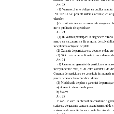
ofertelor. Noul termen se comunica de catre vanzator
Art. 22
(1) Vanzatorul este obligat sa publice anuntul pub
INTERNET sau prin alt sistem electronic, cu cel pu
ofertelor.
(2) In situatia in care se urmareste atragerea ofert
intr-o publicatie de specialitate.
Art. 23
(1) In vederea participarii la negociere directa, 
pentru ca vanzatorul sa fie asigurat de solvabilita
indeplinirea obligatiei de plata.
(2) Garantia de participare se depune, o data cu de
(3) Nici o oferta nu va fi luata in considerare, dac
Art. 24
(1) Cuantumul garantiei de participare se aproba 
intreprinderilor mari, si de catre comitetul de dire
Garantia de participare se constituie in moneda na
pentru persoane fizice/juridice straine.
(2) Modalitatile de plata a garantiei de participar
a) virament prin ordin de plata;
b) fila cec.
Art. 25
In cazul in care un ofertant nu constituie o garanti
scrisoare de garantie bancara, avand termenul de vala
scrisoarea de garantie bancara poate fi emisa de o 