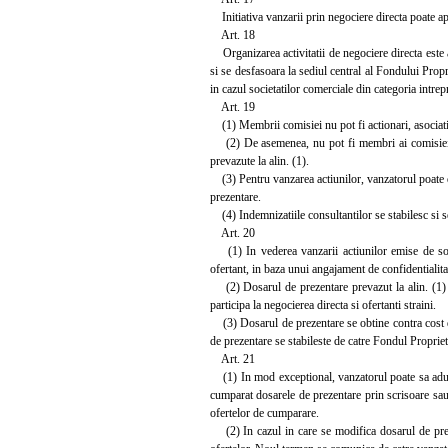
Initiativa vanzarii prin negociere directa poate apar
Art. 18
Organizarea activitatii de negociere directa este a
si se desfasoara la sediul central al Fondului Propri
in cazul societatilor comerciale din categoria intrepr
Art. 19
(1) Membrii comisiei nu pot fi actionari, asociati, 
(2) De asemenea, nu pot fi membri ai comisiei pers
prevazute la alin. (1).
(3) Pentru vanzarea actiunilor, vanzatorul poate de
prezentare.
(4) Indemnizatiile consultantilor se stabilesc si s
Art. 20
(1) In vederea vanzarii actiunilor emise de socie
ofertant, in baza unui angajament de confidentialita
(2) Dosarul de prezentare prevazut la alin. (1) va
participa la negocierea directa si ofertanti straini.
(3) Dosarul de prezentare se obtine contra cost de 
de prezentare se stabileste de catre Fondul Proprieta
Art. 21
(1) In mod exceptional, vanzatorul poate sa aduca 
cumparat dosarele de prezentare prin scrisoare sau 
ofertelor de cumparare.
(2) In cazul in care se modifica dosarul de preze