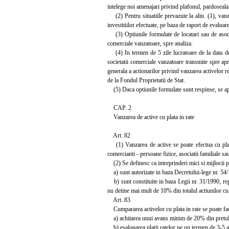
intelege noi amenajari privind plafonul, pardoseala, z
(2) Pentru situatiile prevazute la alin. (1), vanza
investitiilor efectuate, pe baza de raport de evaluare
(3) Optiunile formulate de locatari sau de asociati
comerciale vanzatoare, spre analiza.
(4) In termen de 5 zile lucratoare de la data depu
societatii comerciale vanzatoare transmite spre ap
generala a actionarilor privind vanzarea activelor r
de la Fondul Proprietatii de Stat.
(5) Daca optiunile formulate sunt respinse, se apli
CAP. 2
Vanzarea de active cu plata in rate
Art. 82
(1) Vanzarea de active se poate efectua cu plata i
comercianti - persoane fizice, asociatii familiale sa
(2) Se definesc ca intreprinderi mici si mijlocii p
a) sunt autorizate in baza Decretului-lege nr. 54/1
b) sunt constituite in baza Legii nr. 31/1990, repub
nu detine mai mult de 10% din totalul actiunilor cu 
Art. 83
Cumpararea activelor cu plata in rate se poate fac
a) achitarea unui avans minim de 20% din pretul d
b) esalonarea platii ratelor pe un termen de 3-5 an