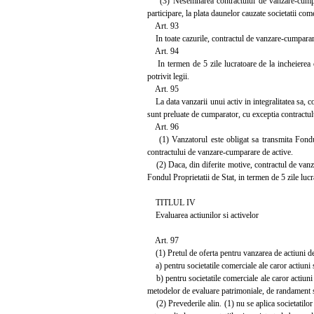
(3) Nesemnarea contractului de vanzare-cumparare
participare, la plata daunelor cauzate societatii come
Art. 93
In toate cazurile, contractul de vanzare-cumparare
Art. 94
In termen de 5 zile lucratoare de la incheierea c
potrivit legii.
Art. 95
La data vanzarii unui activ in integralitatea sa, con
sunt preluate de cumparator, cu exceptia contractului
Art. 96
(1) Vanzatorul este obligat sa transmita Fondului
contractului de vanzare-cumparare de active.
(2) Daca, din diferite motive, contractul de vanzare
Fondul Proprietatii de Stat, in termen de 5 zile lucra
TITLUL IV
Evaluarea actiunilor si activelor
Art. 97
(1) Pretul de oferta pentru vanzarea de actiuni deti
a) pentru societatile comerciale ale caror actiuni se
b) pentru societatile comerciale ale caror actiuni s
metodelor de evaluare patrimoniale, de randament si
(2) Prevederile alin. (1) nu se aplica societatilor 