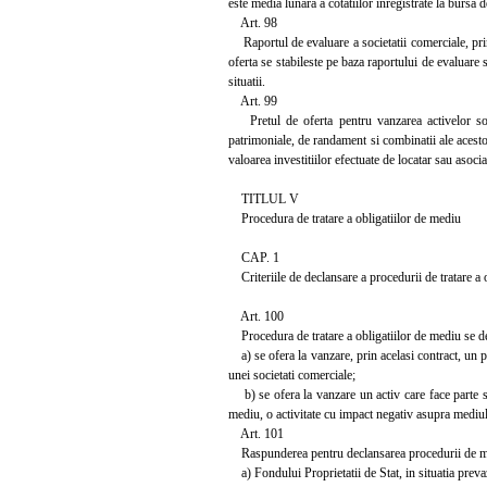
este media lunara a cotatiilor inregistrate la bursa 
Art. 98
Raportul de evaluare a societatii comerciale, prin c
oferta se stabileste pe baza raportului de evaluare si
situatii.
Art. 99
Pretul de oferta pentru vanzarea activelor socie
patrimoniale, de randament si combinatii ale acestor
valoarea investitiilor efectuate de locatar sau asoc
TITLUL V
Procedura de tratare a obligatiilor de mediu
CAP. 1
Criteriile de declansare a procedurii de tratare a 
Art. 100
Procedura de tratare a obligatiilor de mediu se dec
a) se ofera la vanzare, prin acelasi contract, un p
unei societati comerciale;
b) se ofera la vanzare un activ care face parte sa
mediu, o activitate cu impact negativ asupra mediul
Art. 101
Raspunderea pentru declansarea procedurii de m
a) Fondului Proprietatii de Stat, in situatia prevazu