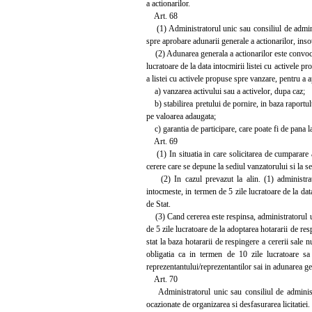
a actionarilor.
Art. 68
(1) Administratorul unic sau consiliul de administ
spre aprobare adunarii generale a actionarilor, in
(2) Adunarea generala a actionarilor este convocata
lucratoare de la data intocmirii listei cu activele p
a listei cu activele propuse spre vanzare, pentru a 
a) vanzarea activului sau a activelor, dupa caz;
b) stabilirea pretului de pornire, in baza raportului
pe valoarea adaugata;
c) garantia de participare, care poate fi de pana l
Art. 69
(1) In situatia in care solicitarea de cumparare a
cerere care se depune la sediul vanzatorului si la sed
(2) In cazul prevazut la alin. (1) administratoru
intocmeste, in termen de 5 zile lucratoare de la da
de Stat.
(3) Cand cererea este respinsa, administratorul uni
de 5 zile lucratoare de la adoptarea hotararii de res
stat la baza hotararii de respingere a cererii sale 
obligatia ca in termen de 10 zile lucratoare sa 
reprezentantului/reprezentantilor sai in adunarea gen
Art. 70
Administratorul unic sau consiliul de administrat
ocazionate de organizarea si desfasurarea licitatiei.