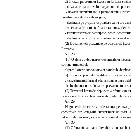
d) in cazul persoanelor fizice sau juridice straine
- dovada achitarii in valuta a garantiei de particip
- dovada identitatii sau a personalitatii juridice.
inmatriculare din tara de origine;
- declaratia pe propria raspundere ca nu are cazier
- scrisoarea de bonitate financiara, emisa de o soc
- imputernicirea de participare, pentru reprezentant
- declaratia pe propria raspundere ca nu se afla in
(2) Documentele prezentate de persoanele fizice sau 
Romania.
Art. 28
(1) O data cu depunerea documentelor necesare par
contine urmatoarele:
a) pretul oferit, modalitatea si conditiile de plata;
b) propuneri privind investitiile in societatea com
c) angajamentul ferm al ofertantului asupra valabili
d) alte documente solicitate si prevazute in dosar
(2) Termenul limita de depunere a ofertei este un t
negocierea directa si li se vor restitui ofertele nede
Art. 29
Negocierile directe se vor desfasura, pe baza grile
comerciale din categoria intreprinderilor mari, s
intreprinderilor mari, sau de catre comitetul de direc
Art. 30
(1) Ofertantii care sunt dovediti ca au stabilit int