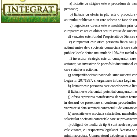
a) licitatie cu strigare este o procedura de vanz
persoane;
b) licitatie cu oferta in plic este o procedura d
anuntului publicitar si in care selectia se face de c
c) negocierea directa este o modalitate prin car
cumparare ce are ca obiect actiuni emise de societat
d) vanzator este Fondul Proprietatii de Stat sau so
e) cumparator este orice persoana fizica sau jurid
actiuni emise de o societate comerciala la care stat
publice locale detine mai mult de 10% din totalul ac
f) investitor strategic este un cumparator care a
actionar, iar investitor de portofoliu/institutional
care statul este actionar;
g) companii/societati nationale sunt societati com
Legea nr. 207/1997, si organizate in baza Legii nr.
h) licitator este persoana care coordoneaza o licit
i) licitant este ofertantul, potential cumparator, adm
j) oferta reprezinta manifestarea de vointa ferma s
in dosarul de prezentare si conform procedurilor p
vanzator si data semnarii contractului de vanzare-c
k) asociatie este asociatia salariatilor, membrilor
salariatilor societatii comerciale care se privatizea
l) obligatii de mediu de tip A sunt acele raspunder
cele viitoare, cu respectarea legislatiei. Acestea s
minim acceptate. Cumparatorul trebuie sa-si asume i