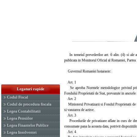
In temeiul prevederilor art. 6 alin. (4) si ale a
publicata in Monitorul Oficial al Romaniei, Partea
Guvernul Romaniei hotaraste:
Art. 1
Se aproba Normele metodologice privind privati
Legaturi rapide
Fondului Proprietatii de Stat, prevazute in anexele n
Codul Fiscal
Art. 2
Codul de procedura fiscala
Ministerul Privatizarii si Fondul Proprietatii de 
si vanzarea de active.
Legea Contabilitatii
Art. 3
Legea Pensiilor
Procedurile de privatizare aflate in curs de derula
Legea Finantelor Publice
consumate pana la aceasta data, potrivit dispozitiilo
Art. 4
Legea Insolventei