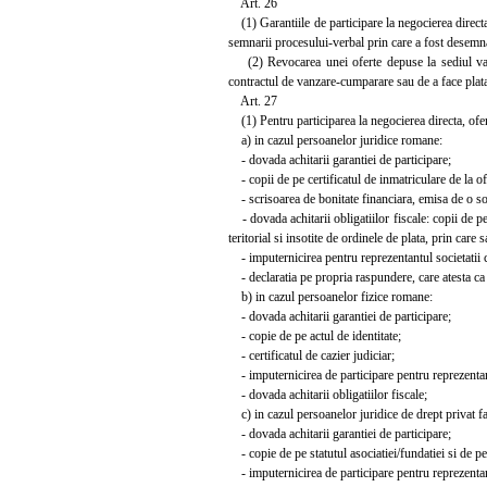
Art. 26
(1) Garantiile de participare la negocierea directa,
semnarii procesului-verbal prin care a fost desemna
(2) Revocarea unei oferte depuse la sediul vanza
contractul de vanzare-cumparare sau de a face plata
Art. 27
(1) Pentru participarea la negocierea directa, ofer
a) in cazul persoanelor juridice romane:
- dovada achitarii garantiei de participare;
- copii de pe certificatul de inmatriculare de la ofic
- scrisoarea de bonitate financiara, emisa de o so
- dovada achitarii obligatiilor fiscale: copii de pe 
teritorial si insotite de ordinele de plata, prin care 
- imputernicirea pentru reprezentantul societatii co
- declaratia pe propria raspundere, care atesta ca 
b) in cazul persoanelor fizice romane:
- dovada achitarii garantiei de participare;
- copie de pe actul de identitate;
- certificatul de cazier judiciar;
- imputernicirea de participare pentru reprezentantu
- dovada achitarii obligatiilor fiscale;
c) in cazul persoanelor juridice de drept privat fara
- dovada achitarii garantiei de participare;
- copie de pe statutul asociatiei/fundatiei si de pe
- imputernicirea de participare pentru reprezentantu