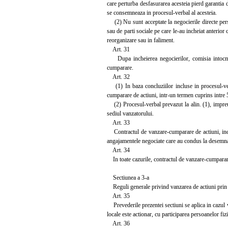
care perturba desfasurarea acesteia pierd garantia d
se consemneaza in procesul-verbal al acesteia.
(2) Nu sunt acceptate la negocierile directe perso
sau de parti sociale pe care le-au incheiat anterior
reorganizare sau in faliment.
Art. 31
Dupa incheierea negocierilor, comisia intocmest
cumparare.
Art. 32
(1) In baza concluziilor incluse in procesul-verb
cumparare de actiuni, intr-un termen cuprins intre 5
(2) Procesul-verbal prevazut la alin. (1), impreu
sediul vanzatorului.
Art. 33
Contractul de vanzare-cumparare de actiuni, inche
angajamentele negociate care au condus la desemn
Art. 34
In toate cazurile, contractul de vanzare-cumparare
Sectiunea a 3-a
Reguli generale privind vanzarea de actiuni prin l
Art. 35
Prevederile prezentei sectiuni se aplica in cazul van
locale este actionar, cu participarea persoanelor fiz
Art. 36