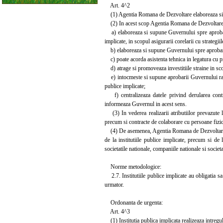
Art. 4^2
(1) Agentia Romana de Dezvoltare elaboreaza si p
(2) In acest scop Agentia Romana de Dezvoltare
a) elaboreaza si supune Guvernului spre aprobare st
implicate, in scopul asigurarii corelarii cu strategii
b) elaboreaza si supune Guvernului spre aprobare 
c) poate acorda asistenta tehnica in legatura cu pr
d) atrage si promoveaza investitiile straine in scop
e) intocmeste si supune aprobarii Guvernului raport
publice implicate;
f) centralizeaza datele privind derularea contra
informeaza Guvernul in acest sens.
(3) In vederea realizarii atributiilor prevazute 
precum si contracte de colaborare cu persoane fizic
(4) De asemenea, Agentia Romana de Dezvoltare are d
de la institutiile publice implicate, precum si de 
societatile nationale, companiile nationale si societa
Norme metodologice:
2.7. Institutiile publice implicate au obligatia s
urmator.
Ordonanta de urgenta:
Art. 4^3
(1) Institutia publica implicata realizeaza intregul