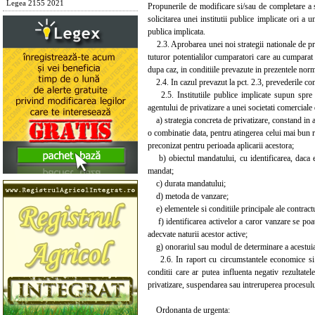
Legea 2155 2021
Propunerile de modificare si/sau de completare a 
solicitarea unei institutii publice implicate ori a u
publica implicata.
2.3. Aprobarea unei noi strategii nationale de priv
tuturor potentialilor cumparatori care au cumparat d
dupa caz, in conditiile prevazute in prezentele no
2.4. In cazul prevazut la pct. 2.3, prevederile con
2.5. Institutiile publice implicate supun spre 
agentului de privatizare a unei societati comerciale 
a) strategia concreta de privatizare, constand in a
o combinatie data, pentru atingerea celui mai bun rez
preconizat pentru perioada aplicarii acestora;
b) obiectul mandatului, cu identificarea, daca est
mandat;
c) durata mandatului;
d) metoda de vanzare;
e) elementele si conditiile principale ale contractu
f) identificarea activelor a caror vanzare se poate r
adecvate naturii acestor active;
g) onorariul sau modul de determinare a acestuia,
2.6. In raport cu circumstantele economice si pol
conditii care ar putea influenta negativ rezultat
privatizare, suspendarea sau intreruperea procesulu
Ordonanta de urgenta: