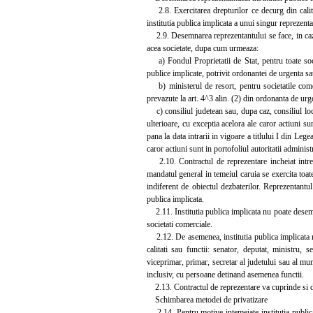
2.8. Exercitarea drepturilor ce decurg din calitat
institutia publica implicata a unui singur reprezent
2.9. Desemnarea reprezentantului se face, in cazul f
acea societate, dupa cum urmeaza:
a) Fondul Proprietatii de Stat, pentru toate societ
publice implicate, potrivit ordonantei de urgenta s
b) ministerul de resort, pentru societatile comerci
prevazute la art. 4^3 alin. (2) din ordonanta de urg
c) consiliul judetean sau, dupa caz, consiliul loca
ulterioare, cu exceptia acelora ale caror actiuni su
pana la data intrarii in vigoare a titlului I din Le
caror actiuni sunt in portofoliul autoritatii administ
2.10. Contractul de reprezentare incheiat intre i
mandatul general in temeiul caruia se exercita toate 
indiferent de obiectul dezbaterilor. Reprezentantul 
publica implicata.
2.11. Institutia publica implicata nu poate desemna
societati comerciale.
2.12. De asemenea, institutia publica implicata n
calitati sau functii: senator, deputat, ministru, s
viceprimar, primar, secretar al judetului sau al mun
inclusiv, cu persoane detinand asemenea functii.
2.13. Contractul de reprezentare va cuprinde si decl
Schimbarea metodei de privatizare
2.14. Pentru motive intemeiate institutia publica 