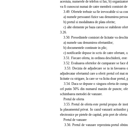
acestuia, numerele de telefon si fax; b) organizatoru
va fi cunoscut numai de catre membrii comisiei de lic
3.49. Ofertele trebuie sa fie irevocabile si sa con
a) numele persoanei fizice sau denumirea persoanei
b) pretul si modalitatea de plata oferite;
c) alte elemente pe baza carora se stabileste oferta
3.26.
3.50. Presedintele comisiei de licitatie va deschide
a) numele sau denumirea ofertantilor;
b) documentele continute in plic;
c) notificarile depuse in scris de catre ofertant, c
3.51. Fiecare oferta, in ordinea deschiderii, este se
3.52. Evaluarea ofertelor de cumparare se face de cat
3.53. Decizia de adjudecare se ia in favoarea ofer
adjudecatar ofertantul care a oferit pretul cel mai m
licitatie cu strigare, la care se va licita doar pretu
3.54. Daca se depune o singura oferta de cumparare
cel putin 50% din numarul maxim de puncte, ofertan
schimbarea metodei de vanzare.
Pretul de oferta
3.55. Pretul de oferta este pretul propus de instit
la plasamentul privat. In cazul vanzarii actiunilor pr
electronice pe pietele de capital, prin pret de oferta
Pretul de vanzare
3.56. Pretul de vanzare reprezinta pretul obtinut 