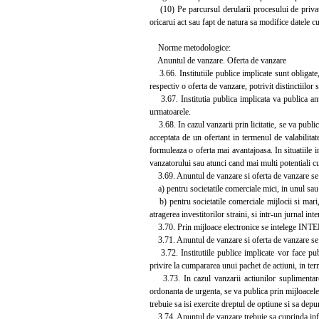
(10) Pe parcursul derularii procesului de privatiza
oricarui act sau fapt de natura sa modifice datele c
Norme metodologice:
Anuntul de vanzare. Oferta de vanzare
3.66. Institutiile publice implicate sunt obligate,
respectiv o oferta de vanzare, potrivit distinctiilor
3.67. Institutia publica implicata va publica anun
urmatoarele.
3.68. In cazul vanzarii prin licitatie, se va public
acceptata de un ofertant in termenul de valabilitat
formuleaza o oferta mai avantajoasa. In situatiile i
vanzatorului sau atunci cand mai multi potentiali cu
3.69. Anuntul de vanzare si oferta de vanzare se 
a) pentru societatile comerciale mici, in unul sau m
b) pentru societatile comerciale mijlocii si mari, i
atragerea investitorilor straini, si intr-un jurnal inte
3.70. Prin mijloace electronice se intelege INTERN
3.71. Anuntul de vanzare si oferta de vanzare se afis
3.72. Institutiile publice implicate vor face publi
privire la cumpararea unui pachet de actiuni, in term
3.73. In cazul vanzarii actiunilor suplimentare e
ordonanta de urgenta, se va publica prin mijloacele m
trebuie sa isi exercite dreptul de optiune si sa dep
3.74. Anuntul de vanzare trebuie sa cuprinda infor