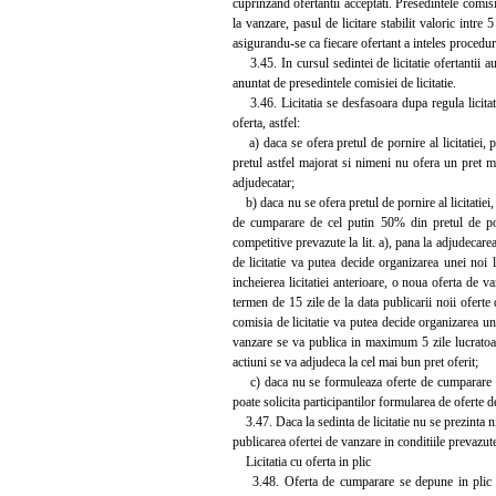
cuprinzand ofertantii acceptati. Presedintele comisi
la vanzare, pasul de licitare stabilit valoric intr
asigurandu-se ca fiecare ofertant a inteles procedu
3.45. In cursul sedintei de licitatie ofertantii au
anuntat de presedintele comisiei de licitatie.
3.46. Licitatia se desfasoara dupa regula licitati
oferta, astfel:
a) daca se ofera pretul de pornire al licitatiei, pr
pretul astfel majorat si nimeni nu ofera un pret ma
adjudecatar;
b) daca nu se ofera pretul de pornire al licitatiei, 
de cumparare de cel putin 50% din pretul de porni
competitive prevazute la lit. a), pana la adjudecare
de licitatie va putea decide organizarea unei noi 
incheierea licitatiei anterioare, o noua oferta de va
termen de 15 zile de la data publicarii noii oferte 
comisia de licitatie va putea decide organizarea unei
vanzare se va publica in maximum 5 zile lucratoare 
actiuni se va adjudeca la cel mai bun pret oferit;
c) daca nu se formuleaza oferte de cumparare cu pla
poate solicita participantilor formularea de oferte d
3.47. Daca la sedinta de licitatie nu se prezinta nic
publicarea ofertei de vanzare in conditiile prevazute 
Licitatia cu oferta in plic
3.48. Oferta de cumparare se depune in plic sigi