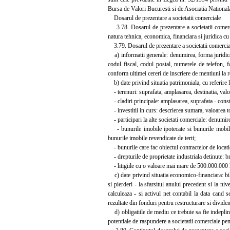
Bursa de Valori Bucuresti si de Asociatia Nationala
Dosarul de prezentare a societatii comerciale
3.78. Dosarul de prezentare a societatii comercial
natura tehnica, economica, financiara si juridica cu
3.79. Dosarul de prezentare a societatii comercial
a) informatii generale: denumirea, forma juridica, 
codul fiscal, codul postal, numerele de telefon, fa
conform ultimei cereri de inscriere de mentiuni la r
b) date privind situatia patrimoniala, cu referire l
- terenuri: suprafata, amplasarea, destinatia, valoa
- cladiri principale: amplasarea, suprafata - constru
- investitii in curs: descrierea sumara, valoarea tot
- participari la alte societati comerciale: denumirea
- bunurile imobile ipotecate si bunurile mobile c
bunurile imobile revendicate de terti;
- bunurile care fac obiectul contractelor de locatie
- drepturile de proprietate industriala detinute: b
- litigiile cu o valoare mai mare de 500.000.000 lei
c) date privind situatia economico-financiara: bila
si pierderi - la sfarsitul anului precedent si la ni
calculeaza - si activul net contabil la data cand se
rezultate din fonduri pentru restructurare si divide
d) obligatiile de mediu ce trebuie sa fie indeplin
potentiale de raspundere a societatii comerciale pe