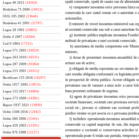
spatii comerciale, spatii de cazare sau de alimentati
Legea 40 2011
(24563)
e) cumparator inseamna orice persoana fizica sau 
Hotărârea 73 2006
(24012)
comerciala la care statul roman ori o autoritate a
OUG 195 2002
(23646)
actionarilor;
Hotărârea 41 2001
(22797)
f) minister de resort inseamna ministerul sau organ
al societatii comerciale sau sub a carui autoritate 
Legea 28 1991
(20892)
g) institutie publica implicata inseamna Fondul Pro
Ordin 4 2007
(18284)
atributii de privatizare a unei societati comerciale;
Cod 0 1864
(17551)
h) autoritatea de mediu competenta este Ministeru
Legea 571 2003
(16924)
minister;
i) dosar de prezentare inseamna ansamblul de date 
Legea 263 2010
(16531)
actiuni sau de active;
Legea 287 2009
(16364)
j) obligatii de mediu reprezinta un set minim de ob
Legea 215 2001
(16312)
care rezulta obligatia conformarii cu legislatia pri
Rectificare 155 2016
(16297)
in prospectul de oferta publica. Aceste obligatii 
Ordin 1917 2005
(14974)
privatizare sau de vanzare a unui activ a carui fol
baza prezentei ordonante de urgenta;
Legea 153 2017
(14964)
k) agent de privatizare inseamna orice persoana jur
Legea 273 2006
(14381)
societati financiare, societati care presteaza servici
Raport 1937 2021
(13839)
social etc., precum si cabinete sau societati pro
Ordin 1508 2016
(12942)
juridice straine se pot asocia cu o persoana juridi
l) inchidere operationala inseamna ansamblul operat
Ordin 560 2006
(12441)
comerciale cu capital majoritar de stat, din imputer
Legea 429 2003
(12391)
economice a societatii si conservarea activelor si
Ordin 976 1998
(12127)
operationala poate fi totala sau partiala, temporara 