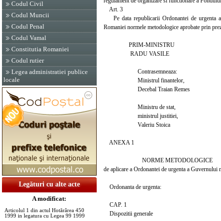
regulament de organizare si functionare a Fondului 
Codul Civil
Art. 3
Codul Muncii
Pe data republicarii Ordonantei de urgenta a Gu
Codul Penal
Romaniei normele metodologice aprobate prin prez
Codul Vamal
PRIM-MINISTRU
Constitutia Romaniei
RADU VASILE
Codul rutier
Contrasemneaza:
Legea administratiei publice
locale
Ministrul finantelor,
Decebal Traian Remes
Ministru de stat,
ministrul justitiei,
Valeriu Stoica
ANEXA 1
NORME METODOLOGICE
de aplicare a Ordonantei de urgenta a Guvernului nr
Legături cu alte acte
Ordonanta de urgenta:
A modificat:
CAP. 1
Articolul 1 din actul Hotărârea 450
Dispozitii generale
1999 in legatura cu Legea 99 1999