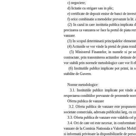
c) negociere;
d) licitatie cu strigare sau in plic;
e) certificate de depozit emise de banci de investiti
f) orice combinatie a metodelor prevazute la lit. a
(2) In cazul in care institutia publica implicata d
precizarea ca vanzarea se face la pretul de piata rez
vanzare.
(3) In scopul determinarii principalelor elemente a
(4) Actiunile se vor vinde la pretul de piata rezulta
(5) Ministerul Finantelor, in numele si pe seama
contractate, prin transmiterea actiunilor detinute de 
vor stabili prin normele metodologice care vor fi e
(6) Institutiile publice implicate pot primi, in sc
stabilite de Guvern.
Norme metodologice:
3.1. Institutiile publice implicate pot vinde act
respectarea conditiilor prevazute de prezentele no
Oferta publica de vanzare
3.2. Oferta publica de vanzare este propunerea fo
societate comerciala, adresata publicului larg, cu 
3.3. Oferta publica de vanzare este valabila cel put
3.4. Ori de cate ori este necesar, in conformitate c
vanzare de la Comisia Nationala a Valorilor Mobilia
si informatii privitoare la disponibilizarile de perso