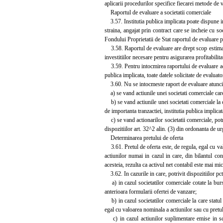
aplicarii procedurilor specifice fiecarei metode de 
Raportul de evaluare a societatii comerciale
3.57. Institutia publica implicata poate dispune in
straina, angajat prin contract care se incheie cu so
Fondului Proprietatii de Stat raportul de evaluare po
3.58. Raportul de evaluare are drept scop estimarea
investitiilor necesare pentru asigurarea profitabilita
3.59. Pentru intocmirea raportului de evaluare admin
publica implicata, toate datele solicitate de evaluat
3.60. Nu se intocmeste raport de evaluare atunci
a) se vand actiunile unei societati comerciale care 
b) se vand actiunile unei societati comerciale la ca
de importanta tranzactiei, institutia publica implicat
c) se vand actionarilor societatii comerciale, potr
dispozitiilor art. 32^2 alin. (3) din ordonanta de ur
Determinarea pretului de oferta
3.61. Pretul de oferta este, de regula, egal cu val
actiunilor numai in cazul in care, din bilantul cont
acesteia, rezulta ca activul net contabil este mai mic
3.62. In cazurile in care, potrivit dispozitiilor pct
a) in cazul societatilor comerciale cotate la bursa
anterioara formularii ofertei de vanzare;
b) in cazul societatilor comerciale la care statul s
egal cu valoarea nominala a actiunilor sau cu pretu
c) in cazul actiunilor suplimentare emise in schi