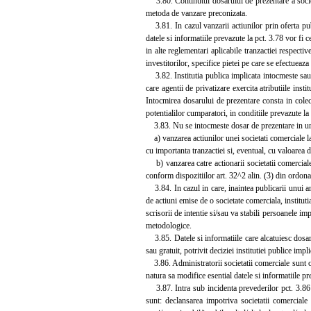
3.80. Continutul dosarului de prezentare a societat
metoda de vanzare preconizata.
3.81. In cazul vanzarii actiunilor prin oferta publi
datele si informatiile prevazute la pct. 3.78 vor fi
in alte reglementari aplicabile tranzactiei respectiv
investitorilor, specifice pietei pe care se efectueaza
3.82. Institutia publica implicata intocmeste sau 
care agentii de privatizare exercita atributiile inst
Intocmirea dosarului de prezentare consta in colecta
potentialilor cumparatori, in conditiile prevazute la
3.83. Nu se intocmeste dosar de prezentare in ur
a) vanzarea actiunilor unei societati comerciale la c
cu importanta tranzactiei si, eventual, cu valoarea de
b) vanzarea catre actionarii societatii comerciale,
conform dispozitiilor art. 32^2 alin. (3) din ordon
3.84. In cazul in care, inaintea publicarii unui a
de actiuni emise de o societate comerciala, institut
scrisorii de intentie si/sau va stabili persoanele im
metodologice.
3.85. Datele si informatiile care alcatuiesc dosaru
sau gratuit, potrivit deciziei institutiei publice imp
3.86. Administratorii societatii comerciale sunt obli
natura sa modifice esential datele si informatiile pr
3.87. Intra sub incidenta prevederilor pct. 3.86 a
sunt: declansarea impotriva societatii comerciale