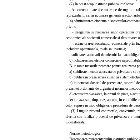
(2) In acest scop institutia publica implicata:
A. exercita toate drepturile ce decurg din calita
reprezentantii sai in adunarea generala a actionaril
a) administrarea eficienta a societatilor/companiilo
privind:
- pregatirea si realizarea unor operatiuni organi
economice ale societatii comerciale si diminuarea ob
- restructurarea societatilor comerciale prin fuzi
inchidere operationala, totala sau partiala;
- solicitarea acordarii de inlesniri la plata obligat
b) lichidarea societatilor comerciale neprofitabile
B. ia toate masurile necesare pentru realizarea pro
a) stabileste metoda adecvata de privatizare si o 
b) publica in presa scrisa si/sau in sistem electroni
c) intocmeste dosarul de prezentare, raportul de e
prezentei ordonante de urgenta si normelor metodol
d) efectueaza vanzarea, la pretul de piata, a actiun
e) initiaza sau, dupa caz, aproba, in conditiile leg
celor supuse in mod obligatoriu procedurii de vanza
(3) Litigiile privind contractele, conventiile, prot
efectua sau finaliza procesul de privatizare a uno
judecatoresti.
Norme metodologice:
Desemnarea reprezentantului institutiei publice im