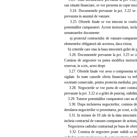
sau situatii financiare, se vor prezenta in copie ins
3.24. Documentele prevazute la pct. 3.22 se depu
prevazuta in anuntul de vanzare.
3.25. Ofertele finale se vor intocmi in conformi
potentialilor cumparatori. Aceste instructiuni, inc
urmatoarelor documente:
a) proiectul contractului de vanzare-cumparare de
elementelor obligatorii ale acestora, daca exista;
b) criteriile care stau la baza intocmirii grilei de p
3.26. Documentele prevazute la pct. 3.25 se comun
Comisia de negociere va putea modifica instructiu
rezervat, in scris, acest drept.
3.27. Ofertele finale vor avea o componenta tehnic
sigilate. In toate cazurile oferta financiara va t
societatii comerciale, pentru protectia mediului, pro
3.28. Negocierile se vor purta de catre comisia 
prevazute la pct. 3.22 si a grilei de punctaj, stabilit
3.29. Tuturor potentialilor cumparatori care au dep
3.30. Dupa incheierea negocierilor, comisia de n
derularea negocierilor si prezentarea, pe scurt, a c
3.31. In termen de 10 zile de la data intocmirii p
incheia contractul de vanzare-cumparare de actiuni, 
Negocierea cadrului contractual pe baza de oferte
3.32. Comisia de negociere poate stabili ca nego