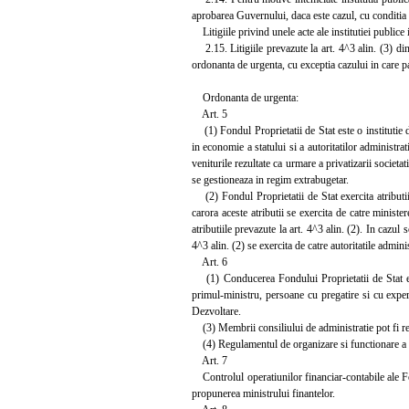
aprobarea Guvernului, daca este cazul, cu conditia sa
Litigiile privind unele acte ale institutiei publice 
2.15. Litigiile prevazute la art. 4^3 alin. (3) di
ordonanta de urgenta, cu exceptia cazului in care par
Ordonanta de urgenta:
Art. 5
(1) Fondul Proprietatii de Stat este o institutie d
in economie a statului si a autoritatilor administra
veniturile rezultate ca urmare a privatizarii societa
se gestioneaza in regim extrabugetar.
(2) Fondul Proprietatii de Stat exercita atributiile
carora aceste atributii se exercita de catre minist
atributiile prevazute la art. 4^3 alin. (2). In cazul 
4^3 alin. (2) se exercita de catre autoritatile adminis
Art. 6
(1) Conducerea Fondului Proprietatii de Stat est
primul-ministru, persoane cu pregatire si cu exper
Dezvoltare.
(3) Membrii consiliului de administratie pot fi rev
(4) Regulamentul de organizare si functionare a F
Art. 7
Controlul operatiunilor financiar-contabile ale Fon
propunerea ministrului finantelor.