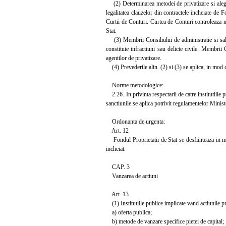
(2) Determinarea metodei de privatizare si alegere
legalitatea clauzelor din contractele incheiate de F
Curtii de Conturi. Curtea de Conturi controleaza nu
Stat.
(3) Membrii Consiliului de administratie si salari
constituie infractiuni sau delicte civile. Membrii 
agentilor de privatizare.
(4) Prevederile alin. (2) si (3) se aplica, in mod co
Norme metodologice:
2.26. In privinta respectarii de catre institutiile pu
sanctiunile se aplica potrivit regulamentelor Minist
Ordonanta de urgenta:
Art. 12
Fondul Proprietatii de Stat se desfiinteaza in mo
incheiat.
CAP. 3
Vanzarea de actiuni
Art. 13
(1) Institutiile publice implicate vand actiunile 
a) oferta publica;
b) metode de vanzare specifice pietei de capital;