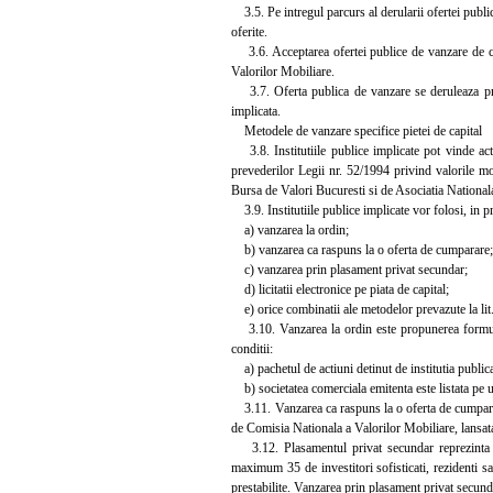
3.5. Pe intregul parcurs al derularii ofertei publi
oferite.
3.6. Acceptarea ofertei publice de vanzare de cat
Valorilor Mobiliare.
3.7. Oferta publica de vanzare se deruleaza prin in
implicata.
Metodele de vanzare specifice pietei de capital
3.8. Institutiile publice implicate pot vinde acti
prevederilor Legii nr. 52/1994 privind valorile mo
Bursa de Valori Bucuresti si de Asociatia Nationala
3.9. Institutiile publice implicate vor folosi, in p
a) vanzarea la ordin;
b) vanzarea ca raspuns la o oferta de cumparare;
c) vanzarea prin plasament privat secundar;
d) licitatii electronice pe piata de capital;
e) orice combinatii ale metodelor prevazute la lit. 
3.10. Vanzarea la ordin este propunerea formulata
conditii:
a) pachetul de actiuni detinut de institutia publi
b) societatea comerciala emitenta este listata pe un
3.11. Vanzarea ca raspuns la o oferta de cumparare
de Comisia Nationala a Valorilor Mobiliare, lansat
3.12. Plasamentul privat secundar reprezinta van
maximum 35 de investitori sofisticati, rezidenti 
prestabilite. Vanzarea prin plasament privat secund