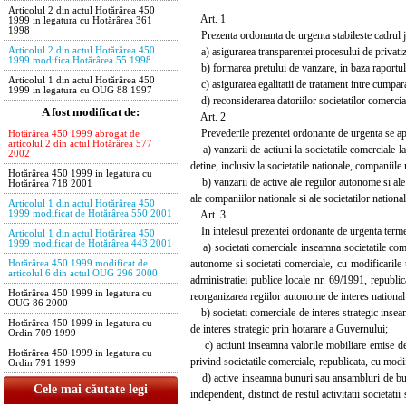
Articolul 2 din actul Hotărârea 450
Art. 1
1999 in legatura cu Hotărârea 361
1998
Prezenta ordonanta de urgenta stabileste cadrul jur
a) asigurarea transparentei procesului de privatiz
Articolul 2 din actul Hotărârea 450
1999 modifica Hotărârea 55 1998
b) formarea pretului de vanzare, in baza raportului
Articolul 1 din actul Hotărârea 450
c) asigurarea egalitatii de tratament intre cumpara
1999 in legatura cu OUG 88 1997
d) reconsiderarea datoriilor societatilor comerciale,
A fost modificat de:
Art. 2
Prevederile prezentei ordonante de urgenta se ap
Hotărârea 450 1999 abrogat de
articolul 2 din actul Hotărârea 577
a) vanzarii de actiuni la societatile comerciale la 
2002
detine, inclusiv la societatile nationale, companiile
Hotărârea 450 1999 in legatura cu
b) vanzarii de active ale regiilor autonome si ale so
Hotărârea 718 2001
ale companiilor nationale si ale societatilor nationa
Articolul 1 din actul Hotărârea 450
Art. 3
1999 modificat de Hotărârea 550 2001
In intelesul prezentei ordonante de urgenta termeni
Articolul 1 din actul Hotărârea 450
1999 modificat de Hotărârea 443 2001
a) societati comerciale inseamna societatile comer
autonome si societati comerciale, cu modificarile ul
Hotărârea 450 1999 modificat de
articolul 6 din actul OUG 296 2000
administratiei publice locale nr. 69/1991, republica
Hotărârea 450 1999 in legatura cu
reorganizarea regiilor autonome de interes national
OUG 86 2000
b) societati comerciale de interes strategic inseamna
Hotărârea 450 1999 in legatura cu
de interes strategic prin hotarare a Guvernului;
Ordin 709 1999
c) actiuni inseamna valorile mobiliare emise de so
Hotărârea 450 1999 in legatura cu
privind societatile comerciale, republicata, cu modif
Ordin 791 1999
d) active inseamna bunuri sau ansambluri de bunur
Cele mai căutate legi
independent, distinct de restul activitatii societatii