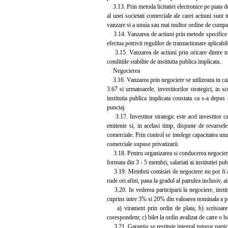
3.13. Prin metoda licitatiei electronice pe piata de
al unei societati comerciale ale carei actiuni sunt
vanzare si a unuia sau mai multor ordine de cumpar
3.14. Vanzarea de actiuni prin metode specifice piet
efectua potrivit regulilor de tranzactionare aplicabil
3.15. Vanzarea de actiuni prin oricare dintre metod
conditiile stabilite de institutia publica implicata.
Negocierea
3.16. Vanzarea prin negociere se utilizeaza in cazul
3.67 si urmatoarele, investitorilor strategici, in s
institutia publica implicata constata ca s-a dep
punctaj.
3.17. Investitor strategic este acel investitor ca
emitente si, in acelasi timp, dispune de resursele
comerciale. Prin control se intelege capacitatea unui
comerciale supuse privatizarii.
3.18. Pentru organizarea si conducerea negocierii,
formata din 3 - 5 membri, salariati ai institutiei pub
3.19. Membrii comisiei de negociere nu pot fi actio
rude ori afini, pana la gradul al patrulea inclusiv, ai
3.20. In vederea participarii la negociere, instit
cuprins intre 3% si 20% din valoarea nominala a pa
a) virament prin ordin de plata; b) scrisoare 
corespondent; c) bilet la ordin avalizat de catre o b
3.21. Garantia se restituie integral tuturor partic