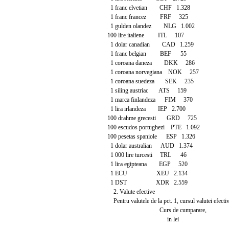
1 franc elvetian CHF 1.328
1 franc francez FRF 325
1 gulden olandez NLG 1.002
100 lire italiene ITL 107
1 dolar canadian CAD 1.259
1 franc belgian BEF 55
1 coroana daneza DKK 286
1 coroana norvegiana NOK 257
1 coroana suedeza SEK 235
1 siling austriac ATS 159
1 marca finlandeza FIM 370
1 lira irlandeza IEP 2.700
100 drahme grecesti GRD 725
100 escudos portughezi PTE 1.092
100 pesetas spaniole ESP 1.326
1 dolar australian AUD 1.374
1 000 lire turcesti TRL 46
1 lira egipteana EGP 520
1 ECU XEU 2.134
1 DST XDR 2.559
2. Valute efective
Pentru valutele de la pct. 1, cursul valutei efectiv
Curs de cumparare,
in lei
-------------------------