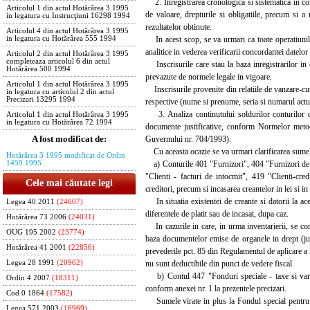
2. Inregistrarea cronologica si sistematica in conta
Articolul 1 din actul Hotărârea 3 1995
de valoare, drepturile si obligatiile, precum si a 
in legatura cu Instrucţiuni 16298 1994
rezultatelor obtinute.
Articolul 4 din actul Hotărârea 3 1995
In acest scop, se va urmari ca toate operatiunile c
in legatura cu Hotărârea 555 1994
analitice in vederea verificarii concordantei datelor i
Articolul 2 din actul Hotărârea 3 1995
completeaza articolul 6 din actul
Inscrisurile care stau la baza inregistrarilor in c
Hotărârea 500 1994
prevazute de normele legale in vigoare.
Articolul 1 din actul Hotărârea 3 1995
Inscrisurile provenite din relatiile de vanzare-cum
in legatura cu articolul 2 din actul
Precizari 13295 1994
respective (nume si prenume, seria si numarul actulu
3. Analiza continutului soldurilor conturilor cont
Articolul 1 din actul Hotărârea 3 1995
in legatura cu Hotărârea 72 1994
documente justificative, conform Normelor metodo
A fost modificat de:
Guvernului nr. 704/1993).
Cu aceasta ocazie se va urmari clarificarea sumelor
Hotărârea 3 1995 modificat de Ordin
a) Conturile 401 "Furnizori", 404 "Furnizori de im
1459 1995
"Clienti - facturi de intocmit", 419 "Clienti-cred
Cele mai căutate legi
creditori, precum si incasarea creantelor in lei si in
In situatia existentei de creante si datorii la ace
Legea 40 2011
(24607)
diferentele de platit sau de incasat, dupa caz.
Hotărârea 73 2006
(24031)
In cazurile in care, in urma inventarierii, se const
OUG 195 2002
(23774)
baza documentelor emise de organele in drept (just
Hotărârea 41 2001
(22856)
prevederile pct. 85 din Regulamentul de aplicare a 
nu sunt deductibile din punct de vedere fiscal.
Legea 28 1991
(20962)
b) Contul 447 "Fonduri speciale - taxe si varsami
Ordin 4 2007
(18311)
conform anexei nr. 1 la prezentele precizari.
Cod 0 1864
(17582)
Sumele virate in plus la Fondul special pentru ag
Legea 571 2003
(16969)