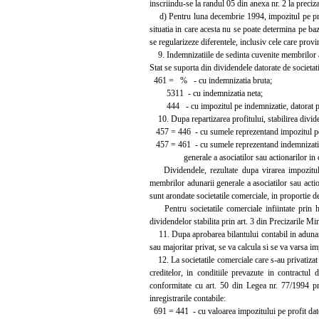
inscriindu-se la randul 05 din anexa nr. 2 la preciz
d) Pentru luna decembrie 1994, impozitul pe profi
situatia in care acesta nu se poate determina pe baz
se regularizeze diferentele, inclusiv cele care provi
9. Indemnizatiile de sedinta cuvenite membrilor adu
Stat se suporta din dividendele datorate de societati
461 = % - cu indemnizatia bruta;
5311 - cu indemnizatia neta;
444 - cu impozitul pe indemnizatie, datorat pot
10. Dupa repartizarea profitului, stabilirea dividen
457 = 446 - cu sumele reprezentand impozitul pe
457 = 461 - cu sumele reprezentand indemnizatiil
generale a asociatilor sau actionarilor in cu
Dividendele, rezultate dupa virarea impozitulu
membrilor adunarii generale a asociatilor sau action
sunt arondate societatile comerciale, in proportie 
Pentru societatile comerciale infiintate prin ho
dividendelor stabilita prin art. 3 din Precizarile Mi
11. Dupa aprobarea bilantului contabil in adunarea 
sau majoritar privat, se va calcula si se va varsa 
12. La societatile comerciale care s-au privatizat pr
creditelor, in conditiile prevazute in contractu
conformitate cu art. 50 din Legea nr. 77/1994 priv
inregistrarile contabile:
691 = 441 - cu valoarea impozitului pe profit dat