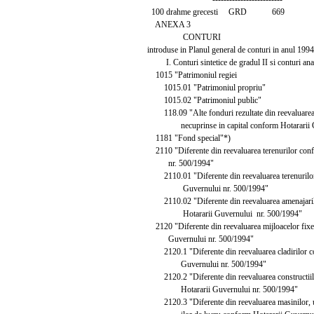
100 drahme grecesti GRD 669
ANEXA 3
CONTURI
introduse in Planul general de conturi in anul 1994
I. Conturi sintetice de gradul II si conturi anal
1015 "Patrimoniul regiei
1015.01 "Patrimoniul propriu"
1015.02 "Patrimoniul public"
118.09 "Alte fonduri rezultate din reevaluarea i
necuprinse in capital conform Hotararii Gu
1181 "Fond special"*)
2110 "Diferente din reevaluarea terenurilor con
nr. 500/1994"
2110.01 "Diferente din reevaluarea terenurilor
Guvernului nr. 500/1994"
2110.02 "Diferente din reevaluarea amenajarilo
Hotararii Guvernului nr. 500/1994"
2120 "Diferente din reevaluarea mijloacelor fixe
Guvernului nr. 500/1994"
2120.1 "Diferente din reevaluarea cladirilor c
Guvernului nr. 500/1994"
2120.2 "Diferente din reevaluarea constructiil
Hotararii Guvernului nr. 500/1994"
2120.3 "Diferente din reevaluarea masinilor, util