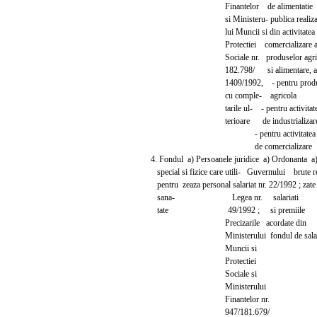
Finantelor de alimentatie
si Ministeru- publica realiza
lui Muncii si din activitatea 
Protectiei comercializare 
Sociale nr. produselor agric
182.798/ si alimentare, astf
1409/1992, - pentru produc
cu comple- agricola
tarile ul- - pentru activitate
terioare de industrializare
- pentru activitatea
de comercializare 
4. Fondul a) Persoanele juridice a) Ordonanta a
special si fizice care utili- Guvernului brut
pentru zeaza personal salariat nr. 22/1992 ; zate
sana- Legea nr. salariati
tate 49/1992 ; si premiile
Precizarile acordate din
Ministerului fondul de salari
Muncii si
Protectiei
Sociale si
Ministerului
Finantelor nr.
947/181.679/