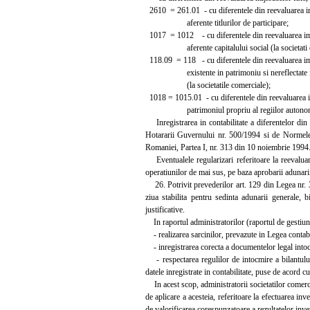
2610 = 261.01 - cu diferentele din reevaluarea im
aferente titlurilor de participare;
1017 = 1012 - cu diferentele din reevaluarea imo
aferente capitalului social (la societati c
118.09 = 118 - cu diferentele din reevaluarea imo
existente in patrimoniu si nereflectate in c
(la societatile comerciale);
1018 = 1015.01 - cu diferentele din reevaluarea i
patrimoniul propriu al regiilor autono
Inregistrarea in contabilitate a diferentelor din 
Hotararii Guvernului nr. 500/1994 si de Normele p
Romaniei, Partea I, nr. 313 din 10 noiembrie 1994
Eventualele regularizari referitoare la reevaluarile
operatiunilor de mai sus, pe baza aprobarii adunarii
26. Potrivit prevederilor art. 129 din Legea nr. 31
ziua stabilita pentru sedinta adunarii generale, b
justificative.
In raportul administratorilor (raportul de gestiune)
- realizarea sarcinilor, prevazute in Legea contabili
- inregistrarea corecta a documentelor legal intocm
- respectarea regulilor de intocmire a bilantului
datele inregistrate in contabilitate, puse de acord c
In acest scop, administratorii societatilor comerci
de aplicare a acesteia, referitoare la efectuarea inv
de valorificarea corespunzatoare a rezultatelor inven