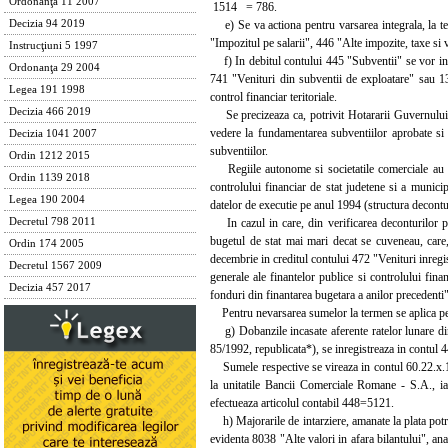
Ordonanţa 11 2007
1514 = 786.
e) Se va actiona pentru varsarea integrala, la ter
Decizia 94 2019
"Impozitul pe salarii", 446 "Alte impozite, taxe si 
Instrucţiuni 5 1997
f) In debitul contului 445 "Subventii" se vor inre
Ordonanţa 29 2004
741 "Venituri din subventii de exploatare" sau 131 
Legea 191 1998
control financiar teritoriale.
Decizia 466 2019
Se precizeaza ca, potrivit Hotararii Guvernului n
vedere la fundamentarea subventiilor aprobate si 
Decizia 1041 2007
subventiilor.
Ordin 1212 2015
Regiile autonome si societatile comerciale au obl
Ordin 1139 2018
controlului financiar de stat judetene si a municip
Legea 190 2004
datelor de executie pe anul 1994 (structura decontu
In cazul in care, din verificarea deconturilor pre
Decretul 798 2011
bugetul de stat mai mari decat se cuveneau, care,
Ordin 174 2005
decembrie in creditul contului 472 "Venituri inregist
Decretul 1567 2009
generale ale finantelor publice si controlului fina
Decizia 457 2017
fonduri din finantarea bugetara a anilor precedenti",
Pentru nevarsarea sumelor la termen se aplica pena
g) Dobanzile incasate aferente ratelor lunare din 
85/1992, republicata*), se inregistreaza in contul 44
Sumele respective se vireaza in contul 60.22.x.11 
la unitatile Bancii Comerciale Romane - S.A., iar
efectueaza articolul contabil 448=5121.
h) Majorarile de intarziere, amanate la plata potri
evidenta 8038 "Alte valori in afara bilantului", anal