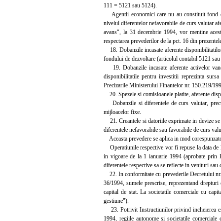
111 = 5121 sau 5124).
Agentii economici care nu au constituit fond de de
nivelul diferentelor nefavorabile de curs valutar afer
avans", la 31 decembrie 1994, vor mentine aceste
respectarea prevederilor de la pct. 16 din prezentele
18. Dobanzile incasate aferente disponibilitatilor p
fondului de dezvoltare (articolul contabil 5121 sa
19. Dobanzile incasate aferente activelor vandute
disponibilitatile pentru investitii reprezinta su
Precizarile Ministerului Finantelor nr. 150.219/1992,
20. Spezele si comisioanele platite, aferente dispo
Dobanzile si diferentele de curs valutar, precum 
mijloacelor fixe.
21. Creantele si datoriile exprimate in devize se 
diferentele nefavorabile sau favorabile de curs val
Aceasta prevedere se aplica in mod corespunzator si
Operatiunile respective vor fi repuse la data de 1
in vigoare de la 1 ianuarie 1994 (aprobate prin H
diferentele respective sa se reflecte in venituri sau 
22. In conformitate cu prevederile Decretului nr. 1
36/1994, sumele prescrise, reprezentand drepturi d
capital de stat. La societatile comerciale cu capi
gestiune").
23. Potrivit Instructiunilor privind incheierea ex
1994, regiile autonome si societatile comerciale c