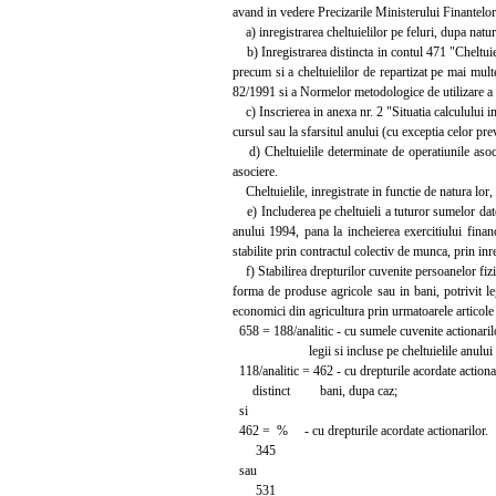
avand in vedere Precizarile Ministerului Finantelor
a) inregistrarea cheltuielilor pe feluri, dupa natura
b) Inregistrarea distincta in contul 471 "Cheltuieli
precum si a cheltuielilor de repartizat pe mai multe
82/1991 si a Normelor metodologice de utilizare a 
c) Inscrierea in anexa nr. 2 "Situatia calculului im
cursul sau la sfarsitul anului (cu exceptia celor pr
d) Cheltuielile determinate de operatiunile asocier
asociere.
Cheltuielile, inregistrate in functie de natura lor, 
e) Includerea pe cheltuieli a tuturor sumelor datora
anului 1994, pana la incheierea exercitiului finan
stabilite prin contractul colectiv de munca, prin in
f) Stabilirea drepturilor cuvenite persoanelor fizic
forma de produse agricole sau in bani, potrivit leg
economici din agricultura prin urmatoarele articole
658 = 188/analitic - cu sumele cuvenite actionarilor
legii si incluse pe cheltuielile anului 
118/analitic = 462 - cu drepturile acordate actionar
distinct bani, dupa caz;
si
462 = % - cu drepturile acordate actionarilor.
345
sau
531