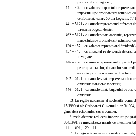
prevederilor in vigoare ;
441 = 462 - cu valoarea impozitului reprezentan
impozitului pe profit aferent actiunilor dob
conformitate cu art. 50 din Legea nr. 77/1
441 = 5121 - cu sumele reprezentand diferenta de 
vireaza la bugetul de stat;
462 = 5121 - cu sumele virate asociatiei, repreze
impozitului pe profit aferent actiunilor dob
129 = 457 - cu valoarea reprezentand dividendele 
457 = 446 - cu impozitul pe dividende datorat, ca
in vigoare;
446 = 462 - cu sumele reprezentand impozitul pe d
pentru plata ratelor, dobanzilor sau creditel
asociatie pentru cumpararea de actiuni;
462 = 5121 - cu sumele virate reprezentand contr
dividende transferat asociatiei;
446 = 5121 - cu sumele virate bugetului de stat r
dividende.
13. La regiile autonome si societatile comerciale
15/1990 si ale Ordonantei Guvernului nr. 3/1994, res
generale a actionarilor sau asociatilor.
Sumele aferente reducerii impozitului pe profit
804/1991, se inregistreaza inainte de intocmirea bil
441 = 691 ; 129 = 111.
14. La regii autonome si societati comerciale, c