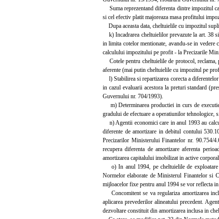
Suma reprezentand diferenta dintre impozitul calc
si cel efectiv platit majoreaza masa profitului impoz
Dupa aceasta data, cheltuielile cu impozitul supli
k) Incadrarea cheltuielilor prevazute la art. 38 s
in limita cotelor mentionate, avandu-se in vedere ca
calculului impozitului pe profit - la Precizarile Mi
Cotele pentru cheltuielile de protocol, reclama, pub
aferente (mai putin cheltuielile cu impozitul pe profi
l) Stabilirea si repartizarea corecta a diferentelor
in cazul evaluarii acestora la preturi standard (pr
Guvernului nr. 704/1993).
m) Determinarea productiei in curs de executie pr
gradului de efectuare a operatiunilor tehnologice, si
n) Agentii economici care in anul 1993 au calcula
diferente de amortizare in debitul contului 530.1
Precizarilor Ministerului Finantelor nr. 90.754/4.
recupera diferenta de amortizare aferenta perio
amortizarea capitalului imobilizat in active corpora
o) In anul 1994, pe cheltuielile de exploatare se
Normelor elaborate de Ministerul Finantelor si Co
mijloacelor fixe pentru anul 1994 se vor reflecta i
Concomitent se va regulariza amortizarea inclusa 
aplicarea prevederilor alineatului precedent. Agen
dezvoltare constituit din amortizarea inclusa in chel