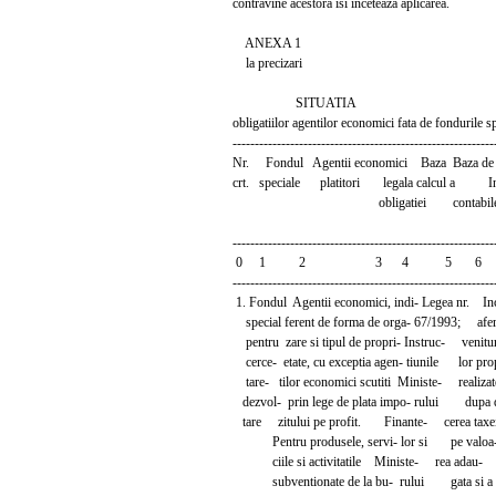
contravine acestora isi inceteaza aplicarea.
ANEXA 1
la precizari
SITUATIA
obligatiilor agentilor economici fata de fondurile s
-----------------------------------------------------------
Nr. Fondul Agentii economici Baza Baza d
crt. speciale platitori legala calcul a Inr
obligatiei contabil
-----------------------------------------------------------
0 1 2 3 4 5 6
-----------------------------------------------------------
1. Fondul Agentii economici, indi- Legea nr.
special ferent de forma de orga- 67/1993
pentru zare si tipul de propri- Instruc- venitur
cerce- etate, cu exceptia agen- tiunile lor prop
tare- tilor economici scutiti Ministe- realizat
dezvol- prin lege de plata impo- rului dupa 
tare zitului pe profit. Finante- cerea taxe
Pentru produsele, servi- lor si pe valoa
ciile si activitatile Ministe- rea adau-
subventionate de la bu- rului gata si a