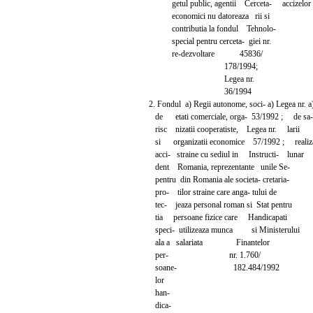
getul public, agentii Cerceta- accizelor
economici nu datoreaza rii si
contributia la fondul Tehnolo-
special pentru cerceta- giei nr.
re-dezvoltare 45836/
178/1994;
Legea nr.
36/1994
2. Fondul a) Regii autonome, soci- a) Legea n
de etati comerciale, orga- 53/1992 ; de
risc nizatii cooperatiste, Legea nr. larii
si organizatii economice 57/1992 ; realiz
acci- straine cu sediul in Instructi- lunar
dent Romania, reprezentante unile Se-
pentru din Romania ale societa- cretaria-
pro- tilor straine care anga- tului de
tec- jeaza personal roman si Stat pentru
tia persoane fizice care Handicapati
speci- utilizeaza munca si Ministerului
ala a salariata Finantelor
per- nr. 1.760/
soane- 182.484/1992
lor
han-
dica-