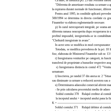
Ca atare, se modifica pct. 23 din Normele metodol
"Diferenta de amortizare rezultata ca urmare a aplic
la expirarea duratei normale de functionare, diferen
Pentru anul 1995, in conditiile aplicarii preveder
500/1994 se determina in directa corelatie cu grad
Finantelor va elabora reglementarile necesare.
p) In cazul nerecuperarii integrale, pe seama amorti
diferenta ramasa neacoperita dupa recuperarea in urm
profitul impozabil, inregistrindu-se in contabilita
"Cheltuieli inregistrate in avans".
In acest sens se modifica in mod corespunzator p
Totodata, se modifica prevederea de la pct. 10 lit.
fixe, elaborata de Ministerul Finantelor sub nr. 1
r) Inregistrarea veniturilor pe categorii, in functie
transferul de proprietate a bunurilor respective asup
s) Inregistrarea distincta in contul 472 "Venituri 
urmatoare.
t) Inscrierea, pe randul 37 din anexa nr. 2 "Situat
sau diminuate ca urmare a reducerii acestora sau a d
u) Determinarea adaosului comercial aferent marfur
- fie prin calcularea procentului mediu de adaos 
Soldul contului 378 Rulajul creditor al contulu
la inceputul anului + inceputul anului pana la fine
K = ------------------------------------------------------
Soldul contului 371 Rulajul debitor al contului