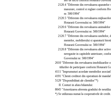
ilor de lucru conform Hotararii Guvernulu
2120.4 "Diferente din reevaluarea aparatelor si 
masurare, control si reglare conform Hotar
nr. 500/1994"
2120.5 "Diferente din reevaluarea mijloacelor 
Hotararii Guvernului nr. 500/1994"
2120.6 "Diferente din reevaluarea animalelor si
Hotararii Guvernului nr. 500/1994"
2120.7 "Diferente din reevaluarea uneltelor, dis
mentelor, mobilierului si aparaturii biroti
Hotararii Guvernului nr. 500/1994"
2120.8 "Diferente din reevaluarea altor active 
neregasite in capitolele anterioare, confor
Guvernului nr. 500/1994"
2610 "Diferente din reevaluarea imobilizarilor co
titlurilor de participare conform Hotararii Gu
4111 "Imprumuturi acordate membrilor asociati
4191 "Clienti creditori din operatiuni de mandat
5129 "Disponibilitati ale clientilor"*)
II. Conturi in afara bilantului:
8045 "Amortizarea aferenta gradului de neutilizar
*) Se utilizeaza numai la cooperativele de credit.