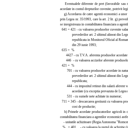
Eventualele diferente de pret (favorabile sau nef
acordate in contul drepturilor cuvenite, potrivit l
g) Acordarea de catre agentii economici a unor can
prin Legea nr. 35/1993, care la art. 2 lit. g) preve
se inregistreaza in contabilitatea financiara a agent
641 = 421 - cu valoarea produselor cuvenite salaria
prevederilor art. 2 ultimul alineat din Legea
republicata in Monitorul Oficial al Romaniei,
din 29 iunie 1993;
635 = %
4427 - cu T.V.A. aferenta produselor acordate i
446 - cu valoarea accizelor aferente produselor 
421 = %
701 - cu valoarea produselor acordate in natura
prevederilor art. 2 ultimul alineat din Legea
republicata;
444 - cu impozitul retinut din salarii aferent va
acordate (cu exceptia prevazuta de Legea nr
531 - cu sumele nete achitate in numerar;
711 = 345 - descarcarea gestiunii cu valoarea prod
cost de productie;
h) Primele acordate producatorilor agricoli in con
contabilitatea financiara a agentilor economici astfe
- unitatile achizitoare (Regia Autonoma "Romcereal"
% = 401 - cu valoarea la pretul de achizitie (i