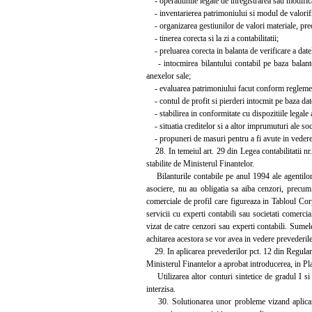
- operatiunile legate de inregistrarea sau modifica
- inventarierea patrimoniului si modul de valorificar
- organizarea gestiunilor de valori materiale, precu
- tinerea corecta si la zi a contabilitatii;
- preluarea corecta in balanta de verificare a datelo
- intocmirea bilantului contabil pe baza balantei
anexelor sale;
- evaluarea patrimoniului facut conform reglement
- contul de profit si pierderi intocmit pe baza date
- stabilirea in conformitate cu dispozitiile legale a
- situatia creditelor si a altor imprumuturi ale soc
- propuneri de masuri pentru a fi avute in vedere d
28. In temeiul art. 29 din Legea contabilitatii nr. 
stabilite de Ministerul Finantelor.
Bilanturile contabile pe anul 1994 ale agentilor e
asociere, nu au obligatia sa aiba cenzori, precum s
comerciale de profil care figureaza in Tabloul Corp
servicii cu experti contabili sau societati comercial
vizat de catre cenzori sau experti contabili. Sumel
achitarea acestora se vor avea in vedere prevederile
29. In aplicarea prevederilor pct. 12 din Regulame
Ministerul Finantelor a aprobat introducerea, in Pla
Utilizarea altor conturi sintetice de gradul I si 
interzisa.
30. Solutionarea unor probleme vizand aplicarea 