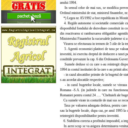
anului 1994.
In sensul celor de mai sus, se modifica prevede
Ordinul ministrului de stat, ministrul finantelor, n
*) Legea nr. 85/1992 a fost republicata in Monito
4. Regiile autonome si societatile comerciale cu ca
disponibilul fondului de dezvoltare constituit in c
din reactivarea si rambursarea obligatiilor agenti
Ministerului Finantelor la sucursalele judetene si 
Virarea se efectueaza in termen de 5 zile de la te
5. Agentii economici platitori de taxa pe valoarea
investitii, isi exercita dreptul de deducere a taxei 
conditiile prevazute la cap. 6 din Ordonanta Guver
Sumele deduse si cu care s-au reintregit disponibi
1994 in contul institutiei de la care s-au primit aloca
- in cazul alocatiilor primite de la bugetul de sta
s-au acordat alocatiile respective;
- in cazul bugetelor locale, sumele se vireaza in 
Romana -S.A. (in judetele in care nu functioneaza
Romaniei pentru contul 24 ..... "Cheltuieli ale buge
Cu sumele virate in conturile de mai sus se reconsti
Taxa pe valoarea adaugata dedusa, pentru care nu s-
sau la bugetele locale, dupa caz, pe anul 1995 la c
reintregirii disponibilitatilor pentru investitii.
6. Stabilirea corecta a profitului impozabil, a impo
In acest scop se va asigura determinarea veniturilor