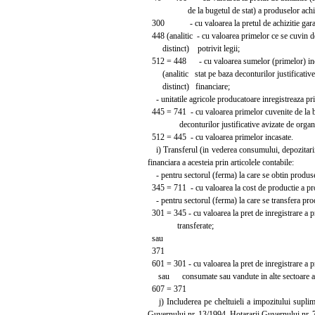
de la bugetul de stat) a produselor achizi
300 - cu valoarea la pretul de achizitie garant
448 (analitic - cu valoarea primelor ce se cuvin de
distinct) potrivit legii;
512 = 448 - cu valoarea sumelor (primelor) inca
(analitic stat pe baza deconturilor justificative
distinct) financiare;
- unitatile agricole producatoare inregistreaza pri
445 = 741 - cu valoarea primelor cuvenite de la b
deconturilor justificative avizate de organel
512 = 445 - cu valoarea primelor incasate.
i) Transferul (in vederea consumului, depozitarii sa
financiara a acesteia prin articolele contabile:
- pentru sectorul (ferma) la care se obtin produs
345 = 711 - cu valoarea la cost de productie a pr
- pentru sectorul (ferma) la care se transfera prod
301 = 345 - cu valoarea la pret de inregistrare a p
transferate;
sau
371
601 = 301 - cu valoarea la pret de inregistrare a p
sau consumate sau vandute in alte sectoare al
607 = 371
j) Includerea pe cheltuieli a impozitului suplime
Guvernului nr. 13/1994, Hotararii Guvernului nr. 71/