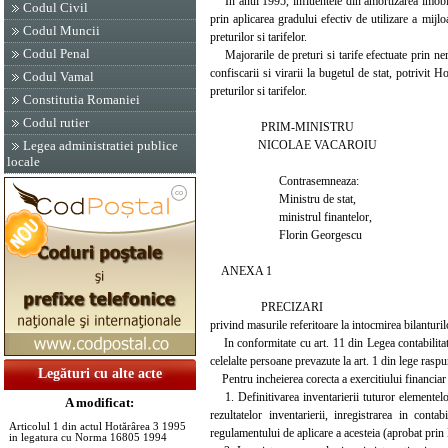
In anul 1995, influentele din amortizarea imobili
Codul Civil
prin aplicarea gradului efectiv de utilizare a mijl
Codul Muncii
preturilor si tarifelor.
Codul Penal
Majorarile de preturi si tarife efectuate prin ner
confiscarii si virarii la bugetul de stat, potrivit
Codul Vamal
preturilor si tarifelor.
Constitutia Romaniei
Codul rutier
PRIM-MINISTRU
NICOLAE VACAROIU
Legea administratiei publice
locale
Contrasemneaza:
Ministru de stat,
ministrul finantelor,
Florin Georgescu
ANEXA 1
PRECIZARI
privind masurile referitoare la intocmirea bilanturi
In conformitate cu art. 11 din Legea contabilitatii
celelalte persoane prevazute la art. 1 din lege raspun
Legături cu alte acte
Pentru incheierea corecta a exercitiului financiar 
1. Definitivarea inventarierii tuturor elementelor 
A modificat:
rezultatelor inventarierii, inregistrarea in cont
Articolul 1 din actul Hotărârea 3 1995
regulamentului de aplicare a acesteia (aprobat pri
in legatura cu Norma 16805 1994