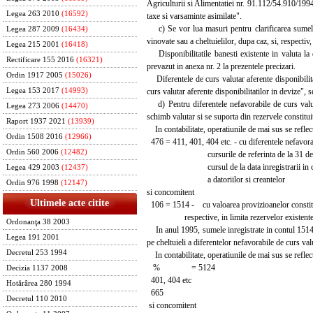
Agriculturii si Alimentatiei nr. 91.112/54.910/1994,
Legea 263 2010
(16592)
taxe si varsaminte asimilate".
c) Se vor lua masuri pentru clarificarea sumelor
Legea 287 2009
(16434)
vinovate sau a cheltuielilor, dupa caz, si, respectiv
Legea 215 2001
(16418)
Disponibilitatile banesti existente in valuta la 
Rectificare 155 2016
(16321)
prevazut in anexa nr. 2 la prezentele precizari.
Ordin 1917 2005
(15026)
Diferentele de curs valutar aferente disponibilitati
curs valutar aferente disponibilitatilor in devize"
Legea 153 2017
(14993)
d) Pentru diferentele nefavorabile de curs valuta
Legea 273 2006
(14470)
schimb valutar si se suporta din rezervele constituit
Raport 1937 2021
(13939)
In contabilitate, operatiunile de mai sus se reflect
Ordin 1508 2016
(12966)
476 = 411, 401, 404 etc. - cu diferentele nefavorab
Ordin 560 2006
(12482)
cursurile de referinta de la 31 decem
cursul de la data inregistrarii in cont
Legea 429 2003
(12437)
a datoriilor si creantelor
Ordin 976 1998
(12147)
si concomitent
Ultimele acte citite
106 = 1514 - cu valoarea provizioanelor constitui
respective, in limita rezervelor existente
Ordonanţa 38 2003
In anul 1995, sumele inregistrate in contul 1514 "
Legea 191 2001
pe cheltuieli a diferentelor nefavorabile de curs valu
Decretul 253 1994
In contabilitate, operatiunile de mai sus se reflect
% = 5124
Decizia 1137 2008
401, 404 etc
Hotărârea 280 1994
665
Decretul 110 2010
si concomitent