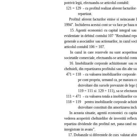
potrivit legii, efectuandu-se articolul contabil:
121 = 129 - cu profitul realizat aferent facturilor 
repartizat.
Profitul aferent facturilor emise si neincasate l
1994". Inchiderea acestui cont se va face pe baza 
15. Agentii economici cu capital integral sau ma
evidentiate in debitul contului 107 "Rezultatul repo
generale a asociatilor sau actionarilor, in cazul soc
articolul contabil 106 = 107.
In cazul in care rezervele nu sunt acoperitoare,
societatile comerciale, efectuandu-se articolul conta
16. Imobilizarile corporale achizitionate sau rea
cheltuieli, din repartizarea profitului sau din alte s
471 = 118 - cu valoarea imobilizarilor corporale 
pe cont propriu, urmand ca, pe masura const
dezvoltare din sursele prevazute de lege (art
119 = 111 si 129 = 111), sa se efectueze art
111 = 471 - cu valoarea totala a imobilizarilor co
118 = 119 pentru imobilizarile corporale achizit
dezvoltare constituit din amortizarea inclusa
In aceasta situatie, agentii economici cu capital
vederea acoperirii cheltuielilor de investitii refle
repartiza dividende din profitul net, pana cand nu 
inregistrate in avans".
17. Dobanzile si diferentele de curs valutar aferent