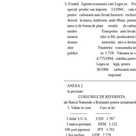
5. Fondul Agentii economici care Legea nr. Pr
special produc sau importa 13/1994 ; cata
pentru carburanti auto livrati Instructi- exclusiv
dezvol- la intern, indiferent unile Minis- pentru 
tarea si de forma de plata terului de carbur
moder- Transportu- auto livrati 
nizarea rilor si Mi- producatorii d
drumu- nisterului tara si destina
rilor Finantelor consumului inte
publice nr. 1.719/ Valoarea in va
4.775/1994; stabilita potrivi
Legea nr. legii, pentru
36/1994 carburantii auto
importati
-----------------------------------------------------------
ANEXA 2
la precizari
CURSURILE DE REFERINTA
ale Bancii Nationale a Romaniei pentru urmatoarele 
1. Valute in cont Curs in lei
-------------- ------------
1 dolar S.U.A. USD 1.767
1 marca germana DEM 1.122
100 yeni japonezi JPY 1.761
1 lira sterlina GDP 2.729