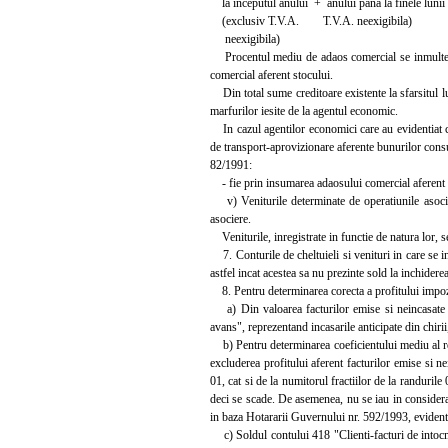
la inceputul anului + anului pana la finele lunii 
(exclusiv T.V.A. T.V.A. neexigibila)
neexigibila)
Procentul mediu de adaos comercial se inmulteste 
comercial aferent stocului.
Din total sume creditoare existente la sfarsitul l
marfurilor iesite de la agentul economic.
In cazul agentilor economici care au evidentiat chel
de transport-aprovizionare aferente bunurilor consum
82/1991:
- fie prin insumarea adaosului comercial aferent 
v) Veniturile determinate de operatiunile asocieri
asociere.
Veniturile, inregistrate in functie de natura lor, se
7. Conturile de cheltuieli si venituri in care se inr
astfel incat acestea sa nu prezinte sold la inchidere
8. Pentru determinarea corecta a profitului impozab
a) Din valoarea facturilor emise si neincasate se
avans", reprezentand incasarile anticipate din chirii
b) Pentru determinarea coeficientului mediu al rent
excluderea profitului aferent facturilor emise si n
01, cat si de la numitorul fractiilor de la randuril
deci se scade. De asemenea, nu se iau in considerare
in baza Hotararii Guvernului nr. 592/1993, evident
c) Soldul contului 418 "Clienti-facturi de intocmi