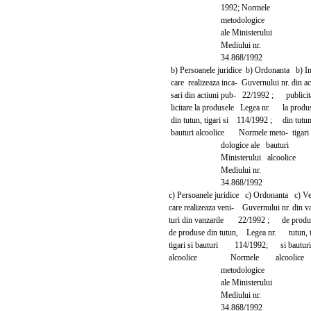
1992; Normele
metodologice
ale Ministerului
Mediului nr.
34.868/1992
b) Persoanele juridice b) Ordonanta b) In
care realizeaza inca- Guvernului nr. din
sari din actiuni pub- 22/1992 ; publicit
licitare la produsele Legea nr. la produs
din tutun, tigari si 114/1992 ; din tutun
bauturi alcoolice Normele meto- tigari 
dologice ale bauturi
Ministerului alcoolice
Mediului nr.
34.868/1992
c) Persoanele juridice c) Ordonanta c) Ven
care realizeaza veni- Guvernului nr. din 
turi din vanzarile 22/1992 ; de produs
de produse din tutun, Legea nr. tutun, ti
tigari si bauturi 114/1992; si bauturi
alcoolice Normele alcoolice
metodologice
ale Ministerului
Mediului nr.
34.868/1992