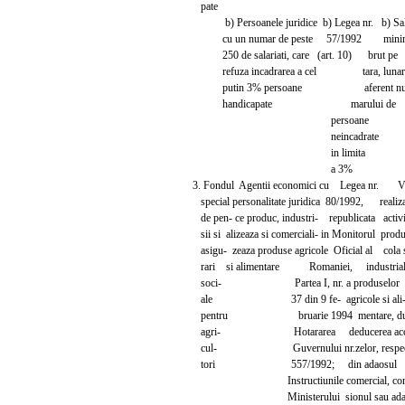
pate
b) Persoanele juridice b) Legea nr. b) Sa
cu un numar de peste 57/1992 mi
250 de salariati, care (art. 10) brut pe
refuza incadrarea a cel tara, lunar
putin 3% persoane aferent nu
handicapate marului de
persoane
neincadrate
in limita
a 3%
3. Fondul Agentii economici cu Legea nr. V
special personalitate juridica 80/1992, reali
de pen- ce produc, industri- republicata activi
sii si alizeaza si comerciali- in Monitorul produc
asigu- zeaza produse agricole Oficial al cola 
rari si alimentare Romaniei, industriali
soci- Partea I, nr. a produselor
ale 37 din 9 fe- agricole si ali
pentru bruarie 1994 mentare, du
agri- Hotararea deducerea acc
cul- Guvernului nr.zelor, respec
tori 557/1992; din adaosul
Instructiunile comercial, com
Ministerului sionul sau adao