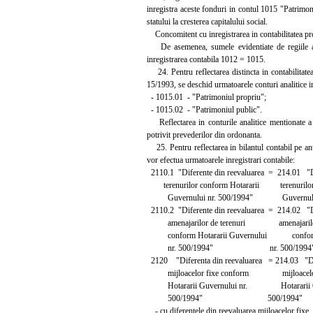
inregistra aceste fonduri in contul 1015 "Patrimon
statului la cresterea capitalului social.
Concomitent cu inregistrarea in contabilitatea prop
De asemenea, sumele evidentiate de regiile aut
inregistrarea contabila 1012 = 1015.
24. Pentru reflectarea distincta in contabilitate
15/1993, se deschid urmatoarele conturi analitice i
- 1015.01 - "Patrimoniul propriu";
- 1015.02 - "Patrimoniul public".
Reflectarea in conturile analitice mentionate a 
potrivit prevederilor din ordonanta.
25. Pentru reflectarea in bilantul contabil pe an
vor efectua urmatoarele inregistrari contabile:
2110.1 "Diferente din reevaluarea = 214.01 "Di
terenurilor conform Hotararii terenurilor 
Guvernului nr. 500/1994" Guvernului 
2110.2 "Diferente din reevaluarea = 214.02 "Di
amenajarilor de terenuri amenajarilor 
conform Hotararii Guvernului conform H
nr. 500/1994" nr. 500/1994
2120 "Diferenta din reevaluarea = 214.03 "Dif
mijloacelor fixe conform mijloacelor 
Hotararii Guvernului nr. Hotararii Guv
500/1994" 500/1994"
- cu diferentele din reevaluarea mijloacelor fixe, ce