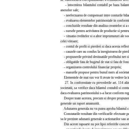
- intocmirea bilantului contabil pe baza balantei
anexelor sale;
- neefectuarea de compensari intre conturile bilanti
- evaluarea elementelor patrimoniale in conformit
- concluziile rezultate din analiza creantelor si a
- sursele pentru activitatea de productie si pentru i
- situatia creditelor si a altor imprumuturi ale soci
celei viitoare;
- contul de profit si pierderi si daca acesta reflecta
- cauzele care au condus la inregistrarea de pierd
- propunerile privind destinatiile profitului net si
- obligatiile fata de bugetul de stat si fata de fondu
- organizarea controlului financiar propriu;
- masurile propuse pentru bunul mers al societati
Elementele de mai sus vor fi avute in vedere la in
27. In conformitate cu prevederile art. 114 alin.
societatii, sa verifice daca bilantul contabil si con
daca evaluarea patrimoniului s-a facut conform regul
Despre toate acestea, precum si despre propunerile 
generale un raport amanuntit.
Adunarea generala nu va putea aproba bilantul conta
Constatarile rezultate din verificarile efectuate pe 
sa le prezinte adunarii generale a actionarilor sau as
Din aceste rapoarte nu pot lipsi referirile concrete