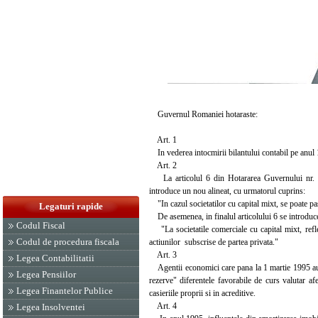
Guvernul Romaniei hotaraste:
Art. 1
In vederea intocmirii bilantului contabil pe anul 1
Art. 2
La articolul 6 din Hotararea Guvernului nr. 500
introduce un nou alineat, cu urmatorul cuprins:
"In cazul societatilor cu capital mixt, se poate pa
Legaturi rapide
De asemenea, in finalul articolului 6 se introduce
Codul Fiscal
"La societatile comerciale cu capital mixt, reflect
Codul de procedura fiscala
actiunilor subscrise de partea privata."
Art. 3
Legea Contabilitatii
Agentii economici care pana la 1 martie 1995 au ac
Legea Pensiilor
rezerve" diferentele favorabile de curs valutar afe
Legea Finantelor Publice
casieriile proprii si in acreditive.
Art. 4
Legea Insolventei