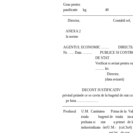
Grau pentru
panificatie kg 40
-----------------------------------------------------------
Director, Contabil sef,
ANEXA 2
la norme
AGENTUL ECONOMIC ......... DIRECTI
Nr. ...... Data ........... PUBLICE SI C
DE STAT
Verificat si avizat pentru suma de
.......... lei.
Director,
(data avizarii)
DECONT JUSTIFICATIV
privind primele ce se cuvin de la bugetul de stat 
pe luna ........................
-----------------------------------------------------------
Produsul U.M. Cantitatea Prima de la Val
totala bugetul de totala incas
preluata si stat a primei de l
industrializata -lei/U.M.- (col.3x4) b
-mii lei- de stat