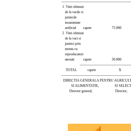
-----------------------------------------------------------
1. Vitei obtinuti
de la vacile si
junincile
insamintate
artificial capete 75.000
2. Vitei obtinuti
de la vaci si
juninci prin
monta cu
reproducatori
atestati capete 50.000
---------------------------------------------
TOTAL capete X
-----------------------------------------------------------
DIRECTIA GENERALA PENTRU AGRICUL
SI ALIMENTATIE, SI SELECTIE 
Director general, Director,