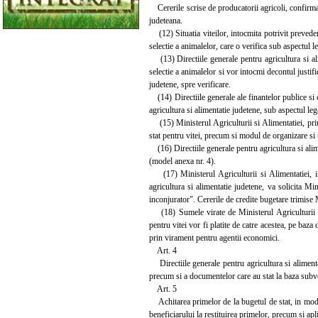
Cererile scrise de producatorii agricoli, confirmate
judeteana.
(12) Situatia viteilor, intocmita potrivit prevederi
selectie a animalelor, care o verifica sub aspectul le
(13) Directiile generale pentru agricultura si alim
selectie a animalelor si vor intocmi decontul justifi
judetene, spre verificare.
(14) Directiile generale ale finantelor publice si co
agricultura si alimentatie judetene, sub aspectul legal
(15) Ministerul Agriculturii si Alimentatiei, prin
stat pentru vitei, precum si modul de organizare si t
(16) Directiile generale pentru agricultura si alime
(model anexa nr. 4).
(17) Ministerul Agriculturii si Alimentatiei, in 
agricultura si alimentatie judetene, va solicita Mi
inconjurator". Cererile de credite bugetare trimise 
(18) Sumele virate de Ministerul Agriculturii si 
pentru vitei vor fi platite de catre acestea, pe baza
prin virament pentru agentii economici.
Art. 4
Directiile generale pentru agricultura si alimenta
precum si a documentelor care au stat la baza subve
Art. 5
Achitarea primelor de la bugetul de stat, in mod n
beneficiarului la restituirea primelor, precum si apl