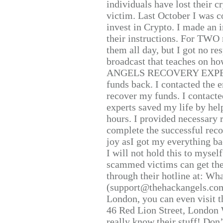
individuals have lost their c
victim. Last October I was 
invest in Crypto. I made an i
their instructions. For TWO 
them all day, but I got no re
broadcast that teaches on h
ANGELS RECOVERY EXPERT. H
funds back. I contacted the 
recover my funds. I contact
experts saved my life by hel
hours. I provided necessary 
complete the successful reco
joy asI got my everything bac
I will not hold this to myself
scammed victims can get the
through their hotline at: W
(support@thehackangels.com
London, you can even visit th
46 Red Lion Street, London
really know their stuff! Don’