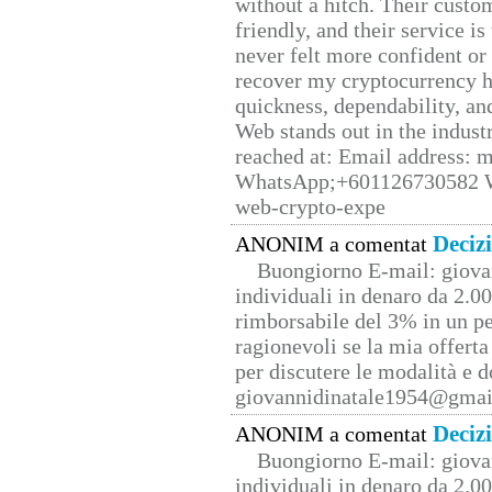
without a hitch. Their custo
friendly, and their service i
never felt more confident or
recover my cryptocurrency h
quickness, dependability, an
Web stands out in the indus
reached at: Email address:
WhatsApp;+601126730582 W
web-crypto-expe
Deciz
ANONIM a comentat
Buongiorno E-mail: giova
individuali in denaro da 2.00
rimborsabile del 3% in un pe
ragionevoli se la mia offerta
per discutere le modalità e 
giovannidinatale1954@­gmai
Deciz
ANONIM a comentat
Buongiorno E-mail: giova
individuali in denaro da 2.00