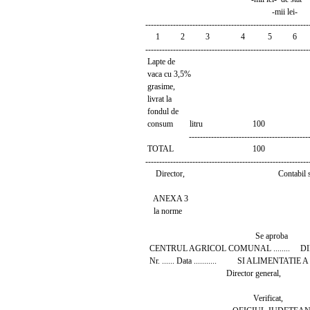
-mii lei-
-----------------------------------------------------------
1 2 3 4 5 6
-----------------------------------------------------------
Lapte de
vaca cu 3,5%
grasime,
livrat la
fondul de
consum litru 100
--------------------------------------------
TOTAL 100
-----------------------------------------------------------
Director, Contabil se
ANEXA 3
la norme
Se aproba
CENTRUL AGRICOL COMUNAL ........ 
Nr. ...... Data ........... SI ALIMENTATIE A 
Director general,
Verificat,