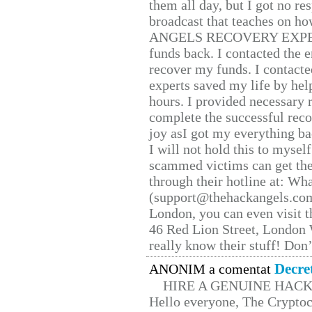
them all day, but I got no re
broadcast that teaches on h
ANGELS RECOVERY EXPERT. H
funds back. I contacted the 
recover my funds. I contact
experts saved my life by hel
hours. I provided necessary 
complete the successful reco
joy asI got my everything bac
I will not hold this to myself
scammed victims can get the
through their hotline at: W
(support@thehackangels.com
London, you can even visit th
46 Red Lion Street, London
really know their stuff! Don’
Decre
ANONIM a comentat
HIRE A GENUINE HAC
Hello everyone, The Cryptocu