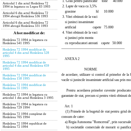
1. Grau pentru panificatie tone 40.000
Articolul 1 din actul Hotărârea 72
2. Lapte de vaca cu 3,5%
1994 in legatura cu Legea 83 1993
grasime hl 10.000
Articolul 6 din actul Hotărârea 72
3. Vitei obtinuti de la vaci
1994 abrogă Hotărârea 536 1993
si juninci insamintate
Articolul 6 din actul Hotărârea 72
1994 abrogă Hotărârea 331 1993
artificial capete 75.000
4. Vitei obtinuti de la vaci
A fost modificat de:
si juninci prin monta
Hotărârea 72 1994 in legatura cu
cu reproducatori atestati capete 50.000
Hotărârea 541 1995
------------------------------------------------------
Hotărârea 72 1994 modificat de
articolul 4 din actul Hotărârea 528
1995
ANEXA 2
Hotărârea 72 1994 modificat de
articolul 4 din actul Hotărârea 459
NORME
1995
de acordare, utilizare si control al primelor de la 
Hotărârea 72 1994 modificat de
Hotărârea 158 1995
vacile si junincile insamintate artificial sau prin m
Hotărârea 72 1994 modificat de
Hotărârea 55 1995
Pentru acordarea primelor cuvenite producatorilor
Hotărârea 72 1994 in legatura cu
garantate de stat, precum si pentru viteii obtinuti d
articolul 1 din actul Hotărârea 3 1995
Hotărârea 72 1994 in legatura cu
Art. 1
Hotărârea 729 1994
(1) Primele de la bugetul de stat pentru griul de 
Hotărârea 72 1994 completat de
consum de catre:
Hotărârea 705 1994
a) Regia Autonoma "Romcereal", prin sucursalele
Hotărârea 72 1994 republicat de
b) societatile comerciale de morarit si panificatie
Hotărârea 72 1994