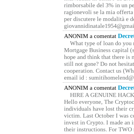
rimborsabile del 3% in un pe
ragionevoli se la mia offerta
per discutere le modalità e 
giovannidinatale1954@­gmai
Decre
ANONIM a comentat
What type of loan do you 
Mortgage Business capital (s
hope and think that there is
still not gone? Do not hesita
cooperation. Contact us (W
email id : sumitihomelend
Decre
ANONIM a comentat
HIRE A GENUINE HAC
Hello everyone, The Cryptocu
individuals have lost their c
victim. Last October I was 
invest in Crypto. I made an i
their instructions. For TWO 