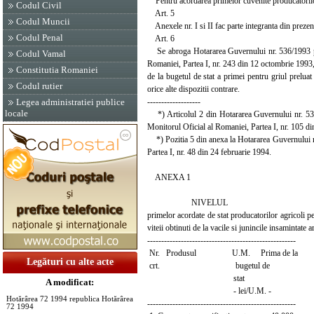
Pentru acordarea primelor cuvenite producatorilor a
Codul Civil
Art. 5
Codul Muncii
Anexele nr. I si II fac parte integranta din prezen
Codul Penal
Art. 6
Se abroga Hotararea Guvernului nr. 536/1993 priv
Codul Vamal
Romaniei, Partea I, nr. 243 din 12 octombrie 1993, 
Constitutia Romaniei
de la bugetul de stat a primei pentru griul prelua
Codul rutier
orice alte dispozitii contrare.
-------------------
Legea administratiei publice
locale
*) Articolul 2 din Hotararea Guvernului nr. 536/
Monitorul Oficial al Romaniei, Partea I, nr. 105 di
*) Pozitia 5 din anexa la Hotararea Guvernului nr
Partea I, nr. 48 din 24 februarie 1994.
ANEXA 1
NIVELUL
primelor acordate de stat producatorilor agricoli 
viteii obtinuti de la vacile si junincile insamintate 
-----------------------------------------------------
Nr. Produsul U.M. Prima de la
Legături cu alte acte
crt. bugetul de
stat
A modificat:
- lei/U.M. -
Hotărârea 72 1994 republica Hotărârea
-----------------------------------------------------
72 1994