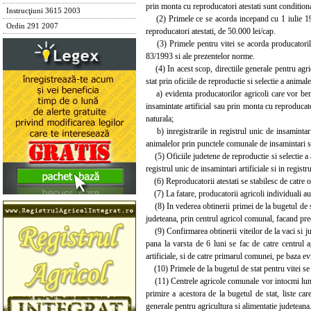
prin monta cu reproducatori atestati sunt conditiona
Instrucţiuni 3615 2003
(2) Primele ce se acorda incepand cu 1 iulie 1994 
Ordin 291 2007
reproducatori atestati, de 50.000 lei/cap.
(3) Primele pentru vitei se acorda producatorilor 
83/1993 si ale prezentelor norme.
(4) In acest scop, directiile generale pentru agri
stat prin oficiile de reproductie si selectie a animal
a) evidenta producatorilor agricoli care vor benefi
insamintate artificial sau prin monta cu reproducator
naturala;
b) inregistrarile in registrul unic de insamintari 
animalelor prin punctele comunale de insamintari si 
(5) Oficiile judetene de reproductie si selectie a an
registrul unic de insamintari artificiale si in regist
(6) Reproducatorii atestati se stabilesc de catre of
(7) La fatare, producatorii agricoli individuali au o
(8) In vederea obtinerii primei de la bugetul de stat
judeteana, prin centrul agricol comunal, facand pre
(9) Confirmarea obtinerii viteilor de la vaci si jun
pana la varsta de 6 luni se fac de catre centrul 
artificiale, si de catre primarul comunei, pe baza evi
(10) Primele de la bugetul de stat pentru vitei se 
(11) Centrele agricole comunale vor intocmi lunar l
primire a acestora de la bugetul de stat, liste car
generale pentru agricultura si alimentatie judeteana