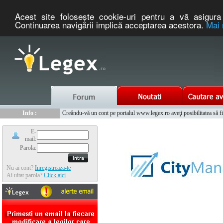
Acest site foloseşte cookie-uri pentru a vă asigura 
Continuarea navigării implică acceptarea acestora.
Mai 
Nou :
Info :
Legex.ro - portal de legislatie romaneasca. Un serviciu oferit g
Creându-vă un cont pe portalul www.legex.ro aveţi posibilitatea să fiţi
Info :
www.tntauto.ro - Managementul Integrat al Parcului Auto
Info :
Cauta coduri postale si prefixe telefonice nationale si internationale
E-
mail:
Parola:
Nu ai cont?
Inregistreaza-te
Ai uitat parola?
Click aici