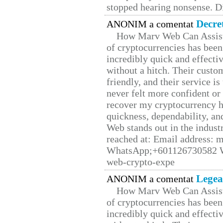
stopped hearing nonsense. Di
Decre
ANONIM a comentat
How Marv Web Can Assist
of cryptocurrencies has be
incredibly quick and effecti
without a hitch. Their custo
friendly, and their service i
never felt more confident or
recover my cryptocurrency h
quickness, dependability, an
Web stands out in the indus
reached at: Email address:
WhatsApp;+601126730582 W
web-crypto-expe
Legea
ANONIM a comentat
How Marv Web Can Assist
of cryptocurrencies has be
incredibly quick and effecti