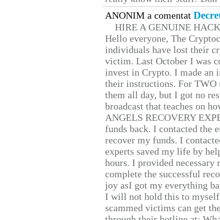
Decre
ANONIM a comentat
HIRE A GENUINE HAC
Hello everyone, The Cryptocu
individuals have lost their c
victim. Last October I was 
invest in Crypto. I made an i
their instructions. For TWO 
them all day, but I got no re
broadcast that teaches on h
ANGELS RECOVERY EXPERT. H
funds back. I contacted the 
recover my funds. I contact
experts saved my life by hel
hours. I provided necessary 
complete the successful reco
joy asI got my everything bac
I will not hold this to myself
scammed victims can get the
through their hotline at: W