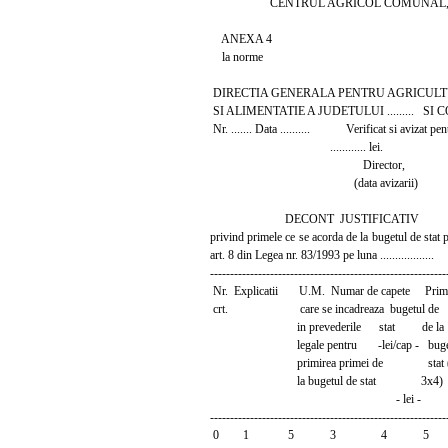
CENTRUL AGRICOL COMUNAL
ANEXA 4
la norme
DIRECTIA GENERALA PENTRU AGRICULT
SI ALIMENTATIE A JUDETULUI ......... 
Nr. ....... Data .......... Verificat si avizat pen
............ lei.
Director,
(data avizarii)
DECONT JUSTIFICATIV
privind primele ce se acorda de la bugetul de stat pe
art. 8 din Legea nr. 83/1993 pe luna ..................
-----------------------------------------------------------
Nr. Explicatii U.M. Numar de capete Prima 
crt. care se incadreaza bugetul de de
in prevederile stat de la
legale pentru -lei/cap - bugetu
primirea primei de stat (c
la bugetul de stat 3x4)
- lei -
-----------------------------------------------------------
0 1 5 3 4 5