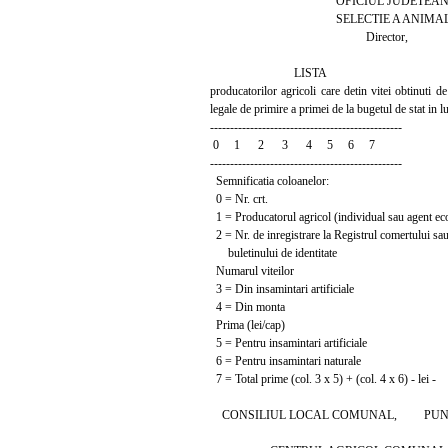
OFICIUL JUDETEAN DE RE
SELECTIE A ANIMALE
Director,
LISTA
producatorilor agricoli care detin vitei obtinuti de
legale de primire a primei de la bugetul de stat in luna 
------------------------------------------------
0 1 2 3 4 5 6 7
------------------------------------------------
Semnificatia coloanelor:
0 = Nr. crt.
1 = Producatorul agricol (individual sau agent e
2 = Nr. de inregistrare la Registrul comertului sau 
buletinului de identitate
Numarul viteilor
3 = Din insamintari artificiale
4 = Din monta
Prima (lei/cap)
5 = Pentru insamintari artificiale
6 = Pentru insamintari naturale
7 = Total prime (col. 3 x 5) + (col. 4 x 6) - lei -
CONSILIUL LOCAL COMUNAL, PUNCTU