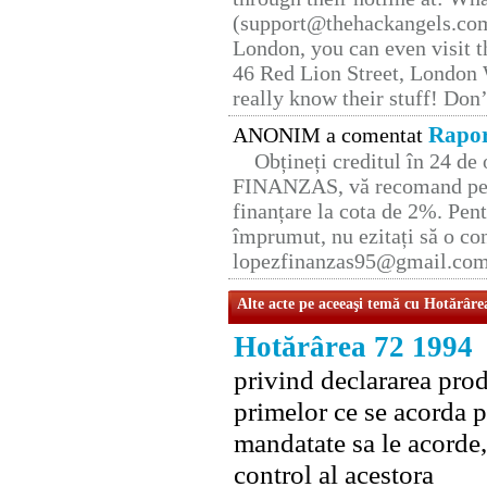
(support@thehackangels.com
London, you can even visit th
46 Red Lion Street, London
really know their stuff! Don’
Rapor
ANONIM a comentat
Obțineți creditul în 24 d
FINANZAS, vă recomand pent
finanțare la cota de 2%. Pent
împrumut, nu ezitați să o con
lopezfinanzas95@gmail.co
Alte acte pe aceeaşi temă cu Hotărâre
Hotărârea 72 1994
privind declararea prod
primelor ce se acorda p
mandatate sa le acorde,
control al acestora