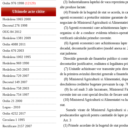
(3) Industrializarea laptelui de vaca reprezinta pr
Ordin 976 1998
(12129)
alte produse lactate.
Ultimele acte citite
(4) Primele de la bugetul de stat se acorda, in cad
agentii economici a preturilor minime garantate de ac
Hotărârea 1065 2000
negociate de Ministerul Agriculturii si Alimentatie
Decretul 276 1998
(5) Agentii economici care achizitioneaza lapte de 
OUG 84 2012
organiza si de a conduce evidenta tehnico-operativa
verificarii calculului primelor cuvenite.
Hotărârea 1381 2009
(6) Agentii economici care achizitioneaza lapte de
Ordin 4088 2011
decadal, deconturile justificative (model anexa nr. 2
Ordin 676 2003
stat judetene.
Hotărârea 1002 1995
Directiile generale ale finantelor publice si control
deconturilor justificative, realitatea si legalitatea p
Hotărârea 969 1990
(7) Unitatile achizitoare vor transmite prin directi
Hotărârea 245 2003
de la primirea avizului directiei generale a finantel
Hotărârea 729 2007
(8) Ministerul Agriculturii si Alimentatiei, dupa an
Decretul 149 2007
deschiderea creditelor bugetare prevazute la cap. 76
Hotărârea 758 2003
(9) In cel mult 3 zile lucratoare, Ministerul Fina
cuvenite intr-un cont special deschis de fiecare unit
Hotărârea 754 1997
(10) Ministerul Agriculturii si Alimentatiei va lua
Ordin 21 2000
stat.
Legea - 2010
Sumele virate de Ministerul Agriculturii si Alim
Ordin 4252 2017
producatorilor agricoli pentru cantitatile de lapte pr
Art. 3
Circulara 1 1995
(1) Primele acordate de la bugetul de stat producato
Rectificare 2157 2007