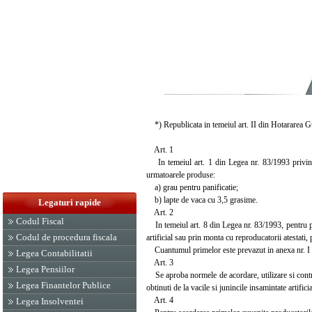
*) Republicata in temeiul art. II din Hotararea 
Art. 1
In temeiul art. 1 din Legea nr. 83/1993 privind s
urmatoarele produse:
a) grau pentru panificatie;
b) lapte de vaca cu 3,5 grasime.
Legaturi rapide
Art. 2
Codul Fiscal
In temeiul art. 8 din Legea nr. 83/1993, pentru prod
Codul de procedura fiscala
artificial sau prin monta cu reproducatorii atestati,
Cuantumul primelor este prevazut in anexa nr. I l
Legea Contabilitatii
Art. 3
Legea Pensiilor
Se aproba normele de acordare, utilizare si control
Legea Finantelor Publice
obtinuti de la vacile si junincile insamintate artific
Art. 4
Legea Insolventei