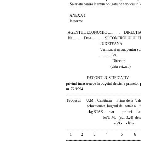
Salariatii carora le revin obligatii de serviciu in 
ANEXA 1
la norme
AGENTUL ECONOMIC ............. DIREC
Nr. .......... Data .......... SI CONTROLUL
JUDETEANA
Verificat si avizat pentru suma de.
............ lei.
Director,
(data avizarii)
DECONT JUSTIFICATIV
privind incasarea de la bugetul de stat a primelor p
nr. 72/1994
-----------------------------------------------------------
Produsul U.M. Cantitatea Prima de la Val
achizitionata bugetul de totala a inc
- kg STAS - stat primei la bu
- lei/U.M. (col. 3x4) de st
- lei - - lei -
-----------------------------------------------------------
1 2 3 4 5 6
-----------------------------------------------------------