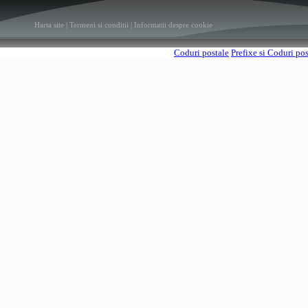
Harta site
|
Termeni si conditii
|
Informatii despre cookie
Coduri postale
Prefixe si Coduri po